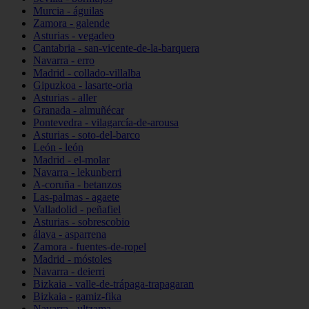
Murcia - águilas
Zamora - galende
Asturias - vegadeo
Cantabria - san-vicente-de-la-barquera
Navarra - erro
Madrid - collado-villalba
Gipuzkoa - lasarte-oria
Asturias - aller
Granada - almuñécar
Pontevedra - vilagarcía-de-arousa
Asturias - soto-del-barco
León - león
Madrid - el-molar
Navarra - lekunberri
A-coruña - betanzos
Las-palmas - agaete
Valladolid - peñafiel
Asturias - sobrescobio
álava - asparrena
Zamora - fuentes-de-ropel
Madrid - móstoles
Navarra - deierri
Bizkaia - valle-de-trápaga-trapagaran
Bizkaia - gamiz-fika
Navarra - ultzama