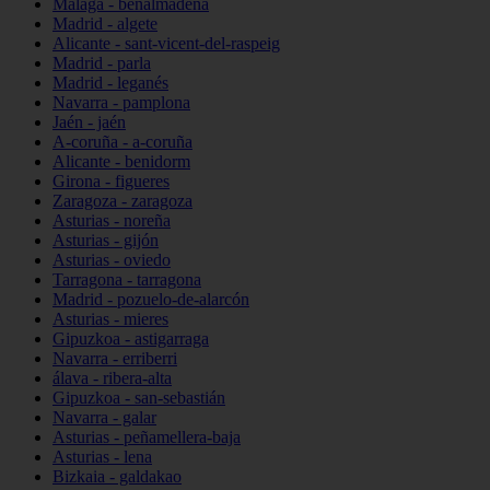
Málaga - benalmádena
Madrid - algete
Alicante - sant-vicent-del-raspeig
Madrid - parla
Madrid - leganés
Navarra - pamplona
Jaén - jaén
A-coruña - a-coruña
Alicante - benidorm
Girona - figueres
Zaragoza - zaragoza
Asturias - noreña
Asturias - gijón
Asturias - oviedo
Tarragona - tarragona
Madrid - pozuelo-de-alarcón
Asturias - mieres
Gipuzkoa - astigarraga
Navarra - erriberri
álava - ribera-alta
Gipuzkoa - san-sebastián
Navarra - galar
Asturias - peñamellera-baja
Asturias - lena
Bizkaia - galdakao