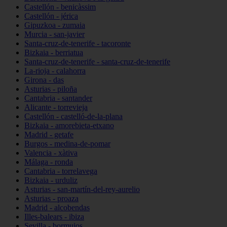
Castellón - benicàssim
Castellón - jérica
Gipuzkoa - zumaia
Murcia - san-javier
Santa-cruz-de-tenerife - tacoronte
Bizkaia - berriatua
Santa-cruz-de-tenerife - santa-cruz-de-tenerife
La-rioja - calahorra
Girona - das
Asturias - piloña
Cantabria - santander
Alicante - torrevieja
Castellón - castelló-de-la-plana
Bizkaia - amorebieta-etxano
Madrid - getafe
Burgos - medina-de-pomar
Valencia - xàtiva
Málaga - ronda
Cantabria - torrelavega
Bizkaia - urduliz
Asturias - san-martín-del-rey-aurelio
Asturias - proaza
Madrid - alcobendas
Illes-balears - ibiza
Sevilla - bormujos