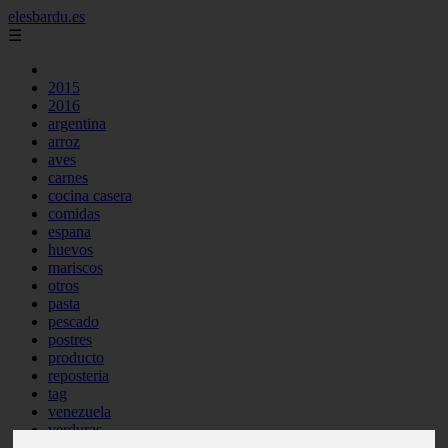
elesbardu.es
☰
2015
2016
argentina
arroz
aves
carnes
cocina casera
comidas
espana
huevos
mariscos
otros
pasta
pescado
postres
producto
reposteria
tag
venezuela
verduras
vocabulario de cocina