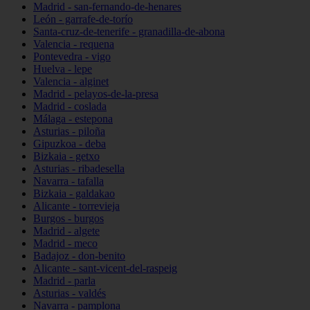
Madrid - san-fernando-de-henares
León - garrafe-de-torío
Santa-cruz-de-tenerife - granadilla-de-abona
Valencia - requena
Pontevedra - vigo
Huelva - lepe
Valencia - alginet
Madrid - pelayos-de-la-presa
Madrid - coslada
Málaga - estepona
Asturias - piloña
Gipuzkoa - deba
Bizkaia - getxo
Asturias - ribadesella
Navarra - tafalla
Bizkaia - galdakao
Alicante - torrevieja
Burgos - burgos
Madrid - algete
Madrid - meco
Badajoz - don-benito
Alicante - sant-vicent-del-raspeig
Madrid - parla
Asturias - valdés
Navarra - pamplona