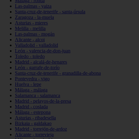
Málaga - ronda
Las-palmas - yaiza
Santa-cruz-de-tenerife - santa-úrsula
Zaragoza - la-muela
Asturias - mieres
Melilla - melilla
Las-palmas - mogán
Alicante - alcoi
Valladolid - valladolid
León - valencia-de-don-juan
Toledo - toledo
Madrid - alcalá-de-henares
León - garrafe-de-torío
Santa-cruz-de-tenerife - granadilla-de-abona
Pontevedra - vigo
Huelva - lepe
Málaga - málaga
Salamanca - salamanca
Madrid - pelayos-de-la-presa
Madrid - coslada
Málaga - estepona
Asturias - ribadesella
Bizkaia - galdakao
Madrid - torrejón-de-ardoz
Alicante - torrevieja