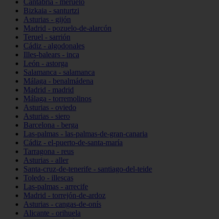
Cantabria - meruelo
Bizkaia - santurtzi
Asturias - gijón
Madrid - pozuelo-de-alarcón
Teruel - sarrión
Cádiz - algodonales
Illes-balears - inca
León - astorga
Salamanca - salamanca
Málaga - benalmádena
Madrid - madrid
Málaga - torremolinos
Asturias - oviedo
Asturias - siero
Barcelona - berga
Las-palmas - las-palmas-de-gran-canaria
Cádiz - el-puerto-de-santa-maría
Tarragona - reus
Asturias - aller
Santa-cruz-de-tenerife - santiago-del-teide
Toledo - illescas
Las-palmas - arrecife
Madrid - torrejón-de-ardoz
Asturias - cangas-de-onís
Alicante - orihuela