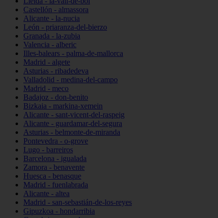
Lleida - la-vall-de-boí
Castellón - almassora
Alicante - la-nucia
León - priaranza-del-bierzo
Granada - la-zubia
Valencia - alberic
Illes-balears - palma-de-mallorca
Madrid - algete
Asturias - ribadedeva
Valladolid - medina-del-campo
Madrid - meco
Badajoz - don-benito
Bizkaia - markina-xemein
Alicante - sant-vicent-del-raspeig
Alicante - guardamar-del-segura
Asturias - belmonte-de-miranda
Pontevedra - o-grove
Lugo - barreiros
Barcelona - igualada
Zamora - benavente
Huesca - benasque
Madrid - fuenlabrada
Alicante - altea
Madrid - san-sebastián-de-los-reyes
Gipuzkoa - hondarribia