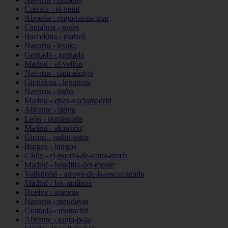
Cuenca - el-peral
Almería - roquetas-de-mar
Cantabria - potes
Barcelona - mataró
Navarra - lesaka
Granada - granada
Madrid - el-vellón
Navarra - cintruénigo
Gipuzkoa - legorreta
Navarra - izaba
Madrid - rivas-vaciamadrid
Alicante - dénia
León - ponferrada
Madrid - alcorcón
Girona - palau-sator
Burgos - burgos
Cádiz - el-puerto-de-santa-maría
Madrid - boadilla-del-monte
Valladolid - arroyo-de-la-encomienda
Madrid - los-molinos
Huelva - aracena
Navarra - mendavia
Granada - monachil
Alicante - santa-pola