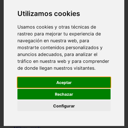
Madrid - pozuelo-de-alarcón
Teruel - sarrión
Utilizamos cookies
Cádiz - algodonales
Illes-balears - inca
Madrid - madrid
Usamos cookies y otras técnicas de
Málaga - torremolinos
rastreo para mejorar tu experiencia de
Asturias - oviedo
navegación en nuestra web, para
Cádiz - el-puerto-de-santa-maría
Asturias - aller
mostrarte contenidos personalizados y
Toledo - illescas
anuncios adecuados, para analizar el
álava - vitoria-gasteiz
tráfico en nuestra web y para comprender
Málaga - marbella
Zaragoza - zaragoza
de donde llegan nuestros visitantes.
Barcelona - barcelona
Valencia - valencia
Pontevedra - lalín
Aceptar
Toledo - seseña
Cantabria - val-de-san-vicente
Rechazar
Sevilla - sevilla
Granada - granada
Configurar
Cádiz - tarifa
Lugo - viveiro
Murcia - san-javier
Santa-cruz-de-tenerife - tacoronte