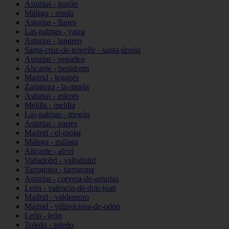
Asturias - gozón
Málaga - ronda
Asturias - llanes
Las-palmas - yaiza
Asturias - langreo
Santa-cruz-de-tenerife - santa-úrsula
Asturias - vegadeo
Alicante - benidorm
Madrid - leganés
Zaragoza - la-muela
Asturias - mieres
Melilla - melilla
Las-palmas - mogán
Asturias - parres
Madrid - el-molar
Málaga - málaga
Alicante - alcoi
Valladolid - valladolid
Tarragona - tarragona
Asturias - corvera-de-asturias
León - valencia-de-don-juan
Madrid - valdemoro
Madrid - villaviciosa-de-odón
León - león
Toledo - toledo