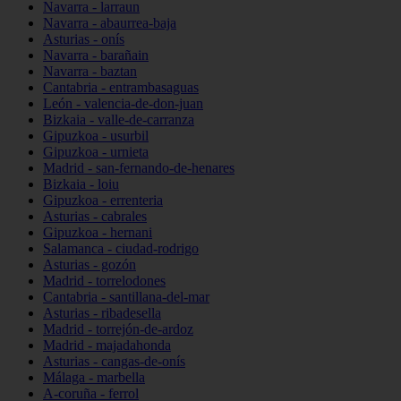
Navarra - larraun
Navarra - abaurrea-baja
Asturias - onís
Navarra - barañain
Navarra - baztan
Cantabria - entrambasaguas
León - valencia-de-don-juan
Bizkaia - valle-de-carranza
Gipuzkoa - usurbil
Gipuzkoa - urnieta
Madrid - san-fernando-de-henares
Bizkaia - loiu
Gipuzkoa - errenteria
Asturias - cabrales
Gipuzkoa - hernani
Salamanca - ciudad-rodrigo
Asturias - gozón
Madrid - torrelodones
Cantabria - santillana-del-mar
Asturias - ribadesella
Madrid - torrejón-de-ardoz
Madrid - majadahonda
Asturias - cangas-de-onís
Málaga - marbella
A-coruña - ferrol