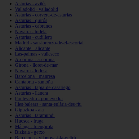
Asturias - avilés
Valladolid - valladolid
Asturias - corvera-de-asturias
Asturias - quirós
Asturias - cabranes
Navarra - tudela
Asturias - cudillero
Madrid - san-lorenzo-de-el-escorial
Alicante - alicante
Las-palmas - valleseco
A-coruña - a-coruña
Girona - lloret-de-mar
Navarra - lodosa
Barcelona - manresa
Cantabria - santoña
Asturias - tapia-de-casariego
Asturias - llanera
Pontevedra - pontevedra
Illes-balears - santa-eulària-des-riu
Gipuzkoa - aia
Asturias - taramundi
Huesca - fraga
Málaga - fuengirola
Bizkaia - getxo
Barcelona - vilanova-i-la-geltrú