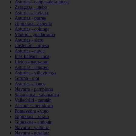
Asturias - cangas-del-narcea
Zaragoza - utebo
Asturias - laviana
Asturias - parres
Gipuzkoa - azpeitia
Asturias - colunga
Madrid - guadarrama
Asturias - siero
Castellón - orpesa
Asturias - navia
Illes-balears - inca
Lleida - naut-aran
Asturias - langreo
Asturias - villaviciosa
Girona - olot
Asturias - llanes
Navarra - pamplona
Salamanca - salamanca
Valladolid - zaratán
Alicante - benidorm
Pontevedra - vigo
Gipuzkoa - zerain
Gipuzkoa - andoain
Navarra - valtierra
Navarra - gesalatz