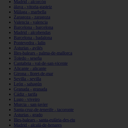
Madrid - alcorcón
álava - vitoria-gasteiz
Málaga - marbella
Zaragoza - zaragoza
Valencia - valencia
Barcelona - barcelona
Madrid - alcobendas
Barcelona - badalona
Pontevedra - lalín
Asturias - avilés
Illes-balears - palma-de-mallorca
Toledo - seseña
Cantabria - val-de-san-vicente
Alicante - alicante
Girona - lloret-de-mar
Sevilla - sevilla
León - sahagún
Granada - granada
Cádiz - tarifa
Lugo - viveiro
Murcia - san-javier
Santa-cruz-de-tenerife - tacoronte
Asturias - grado
Illes-balears - santa-eulària-des-riu
Madrid - alcalá-de-henares