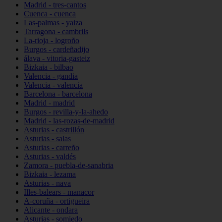
Madrid - tres-cantos
Cuenca - cuenca
Las-palmas - yaiza
Tarragona - cambrils
La-rioja - logroño
Burgos - cardeñadijo
álava - vitoria-gasteiz
Bizkaia - bilbao
Valencia - gandia
Valencia - valencia
Barcelona - barcelona
Madrid - madrid
Burgos - revilla-y-la-ahedo
Madrid - las-rozas-de-madrid
Asturias - castrillón
Asturias - salas
Asturias - carreño
Asturias - valdés
Zamora - puebla-de-sanabria
Bizkaia - lezama
Asturias - nava
Illes-balears - manacor
A-coruña - ortigueira
Alicante - ondara
Asturias - somiedo