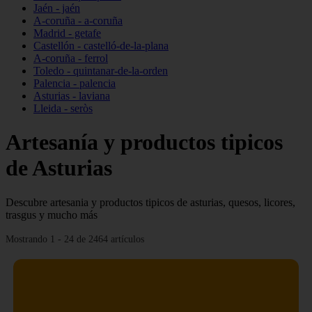
Jaén - jaén
A-coruña - a-coruña
Madrid - getafe
Castellón - castelló-de-la-plana
A-coruña - ferrol
Toledo - quintanar-de-la-orden
Palencia - palencia
Asturias - laviana
Lleida - seròs
Artesanía y productos tipicos
de Asturias
Descubre artesania y productos tipicos de asturias, quesos, licores,
trasgus y mucho más
Mostrando 1 - 24 de 2464 artículos