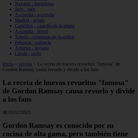
Navarra - pamplona
Jaén - jaén
A-coruña - a-coruña
Madrid - getafe
Castellón - castelló-de-la-plana
A-coruña - ferrol
Toledo - quintanar-de-la-orden
Palencia - palencia
Asturias - laviana
Lleida - seròs
Inicio
>
recetas
>
La receta de huevos revueltos "famosa" de
Gordon Ramsay causa revuelo y divide a los fans
La receta de huevos revueltos "famosa"
de Gordon Ramsay causa revuelo y divide
a los fans
📅 03/12/2025
Gordon Ramsay es conocido por su
cocina de alta gama, pero también tiene