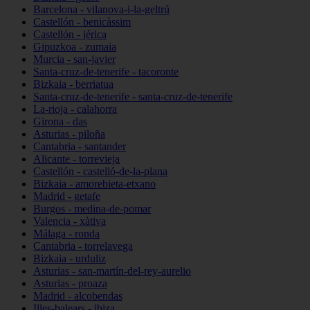
Barcelona - vilanova-i-la-geltrú
Castellón - benicàssim
Castellón - jérica
Gipuzkoa - zumaia
Murcia - san-javier
Santa-cruz-de-tenerife - tacoronte
Bizkaia - berriatua
Santa-cruz-de-tenerife - santa-cruz-de-tenerife
La-rioja - calahorra
Girona - das
Asturias - piloña
Cantabria - santander
Alicante - torrevieja
Castellón - castelló-de-la-plana
Bizkaia - amorebieta-etxano
Madrid - getafe
Burgos - medina-de-pomar
Valencia - xàtiva
Málaga - ronda
Cantabria - torrelavega
Bizkaia - urduliz
Asturias - san-martín-del-rey-aurelio
Asturias - proaza
Madrid - alcobendas
Illes-balears - ibiza