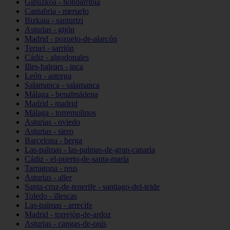
Gipuzkoa - hondarribia
Cantabria - meruelo
Bizkaia - santurtzi
Asturias - gijón
Madrid - pozuelo-de-alarcón
Teruel - sarrión
Cádiz - algodonales
Illes-balears - inca
León - astorga
Salamanca - salamanca
Málaga - benalmádena
Madrid - madrid
Málaga - torremolinos
Asturias - oviedo
Asturias - siero
Barcelona - berga
Las-palmas - las-palmas-de-gran-canaria
Cádiz - el-puerto-de-santa-maría
Tarragona - reus
Asturias - aller
Santa-cruz-de-tenerife - santiago-del-teide
Toledo - illescas
Las-palmas - arrecife
Madrid - torrejón-de-ardoz
Asturias - cangas-de-onís