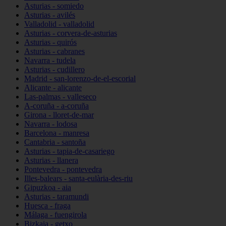
Asturias - somiedo
Asturias - avilés
Valladolid - valladolid
Asturias - corvera-de-asturias
Asturias - quirós
Asturias - cabranes
Navarra - tudela
Asturias - cudillero
Madrid - san-lorenzo-de-el-escorial
Alicante - alicante
Las-palmas - valleseco
A-coruña - a-coruña
Girona - lloret-de-mar
Navarra - lodosa
Barcelona - manresa
Cantabria - santoña
Asturias - tapia-de-casariego
Asturias - llanera
Pontevedra - pontevedra
Illes-balears - santa-eulària-des-riu
Gipuzkoa - aia
Asturias - taramundi
Huesca - fraga
Málaga - fuengirola
Bizkaia - getxo