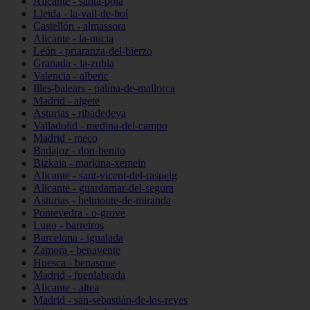
Alicante - santa-pola
Lleida - la-vall-de-boí
Castellón - almassora
Alicante - la-nucia
León - priaranza-del-bierzo
Granada - la-zubia
Valencia - alberic
Illes-balears - palma-de-mallorca
Madrid - algete
Asturias - ribadedeva
Valladolid - medina-del-campo
Madrid - meco
Badajoz - don-benito
Bizkaia - markina-xemein
Alicante - sant-vicent-del-raspeig
Alicante - guardamar-del-segura
Asturias - belmonte-de-miranda
Pontevedra - o-grove
Lugo - barreiros
Barcelona - igualada
Zamora - benavente
Huesca - benasque
Madrid - fuenlabrada
Alicante - altea
Madrid - san-sebastián-de-los-reyes