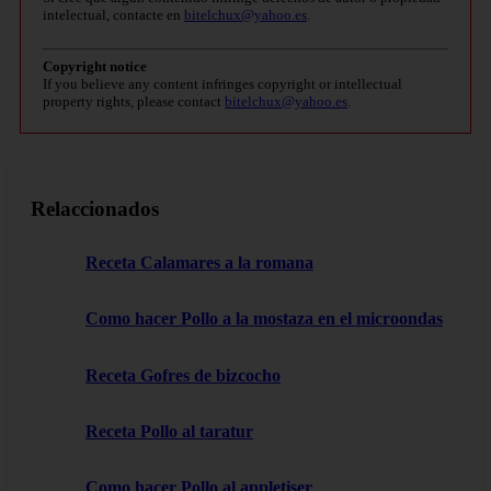
intelectual, contacte en
bitelchux@yahoo.es
.
Copyright notice
If you believe any content infringes copyright or intellectual
property rights, please contact
bitelchux@yahoo.es
.
Relaccionados
Receta Calamares a la romana
Como hacer Pollo a la mostaza en el microondas
Receta Gofres de bizcocho
Receta Pollo al taratur
Como hacer Pollo al appletiser