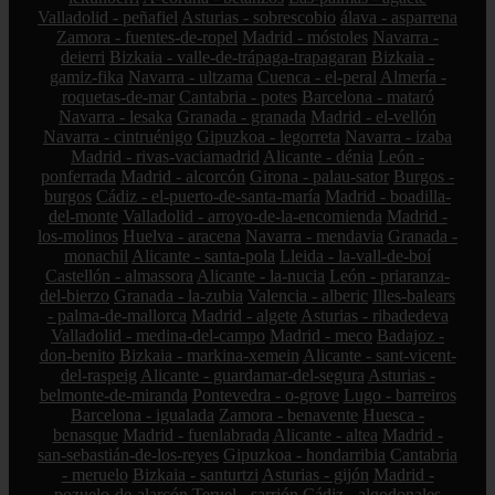
Valladolid - peñafiel
Asturias - sobrescobio
álava - asparrena
Zamora - fuentes-de-ropel
Madrid - móstoles
Navarra -
deierri
Bizkaia - valle-de-trápaga-trapagaran
Bizkaia -
gamiz-fika
Navarra - ultzama
Cuenca - el-peral
Almería -
roquetas-de-mar
Cantabria - potes
Barcelona - mataró
Navarra - lesaka
Granada - granada
Madrid - el-vellón
Navarra - cintruénigo
Gipuzkoa - legorreta
Navarra - izaba
Madrid - rivas-vaciamadrid
Alicante - dénia
León -
ponferrada
Madrid - alcorcón
Girona - palau-sator
Burgos -
burgos
Cádiz - el-puerto-de-santa-maría
Madrid - boadilla-
del-monte
Valladolid - arroyo-de-la-encomienda
Madrid -
los-molinos
Huelva - aracena
Navarra - mendavia
Granada -
monachil
Alicante - santa-pola
Lleida - la-vall-de-boí
Castellón - almassora
Alicante - la-nucia
León - priaranza-
del-bierzo
Granada - la-zubia
Valencia - alberic
Illes-balears
- palma-de-mallorca
Madrid - algete
Asturias - ribadedeva
Valladolid - medina-del-campo
Madrid - meco
Badajoz -
don-benito
Bizkaia - markina-xemein
Alicante - sant-vicent-
del-raspeig
Alicante - guardamar-del-segura
Asturias -
belmonte-de-miranda
Pontevedra - o-grove
Lugo - barreiros
Barcelona - igualada
Zamora - benavente
Huesca -
benasque
Madrid - fuenlabrada
Alicante - altea
Madrid -
san-sebastián-de-los-reyes
Gipuzkoa - hondarribia
Cantabria
- meruelo
Bizkaia - santurtzi
Asturias - gijón
Madrid -
pozuelo-de-alarcón
Teruel - sarrión
Cádiz - algodonales