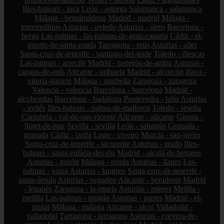
Illes-balears - inca
León - astorga
Salamanca - salamanca
Málaga - benalmádena
Madrid - madrid
Málaga -
torremolinos
Asturias - oviedo
Asturias - siero
Barcelona -
berga
Las-palmas - las-palmas-de-gran-canaria
Cádiz - el-
puerto-de-santa-maría
Tarragona - reus
Asturias - aller
Santa-cruz-de-tenerife - santiago-del-teide
Toledo - illescas
Las-palmas - arrecife
Madrid - torrejón-de-ardoz
Asturias -
cangas-de-onís
Alicante - orihuela
Madrid - alcorcón
álava -
vitoria-gasteiz
Málaga - marbella
Zaragoza - zaragoza
Valencia - valencia
Barcelona - barcelona
Madrid -
alcobendas
Barcelona - badalona
Pontevedra - lalín
Asturias
- avilés
Illes-balears - palma-de-mallorca
Toledo - seseña
Cantabria - val-de-san-vicente
Alicante - alicante
Girona -
lloret-de-mar
Sevilla - sevilla
León - sahagún
Granada -
granada
Cádiz - tarifa
Lugo - viveiro
Murcia - san-javier
Santa-cruz-de-tenerife - tacoronte
Asturias - grado
Illes-
balears - santa-eulària-des-riu
Madrid - alcalá-de-henares
Asturias - gozón
Málaga - ronda
Asturias - llanes
Las-
palmas - yaiza
Asturias - langreo
Santa-cruz-de-tenerife -
santa-úrsula
Asturias - vegadeo
Alicante - benidorm
Madrid
- leganés
Zaragoza - la-muela
Asturias - mieres
Melilla -
melilla
Las-palmas - mogán
Asturias - parres
Madrid - el-
molar
Málaga - málaga
Alicante - alcoi
Valladolid -
valladolid
Tarragona - tarragona
Asturias - corvera-de-