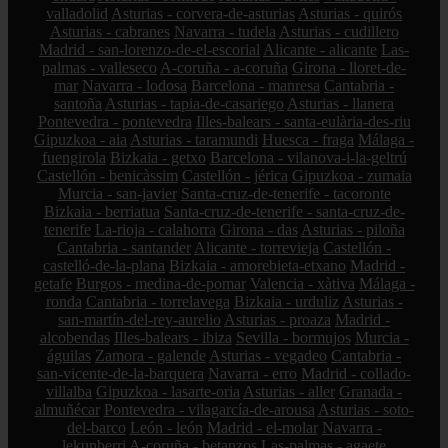
valladolid
Asturias - corvera-de-asturias
Asturias - quirós
Asturias - cabranes
Navarra - tudela
Asturias - cudillero
Madrid - san-lorenzo-de-el-escorial
Alicante - alicante
Las-
palmas - valleseco
A-coruña - a-coruña
Girona - lloret-de-
mar
Navarra - lodosa
Barcelona - manresa
Cantabria -
santoña
Asturias - tapia-de-casariego
Asturias - llanera
Pontevedra - pontevedra
Illes-balears - santa-eulària-des-riu
Gipuzkoa - aia
Asturias - taramundi
Huesca - fraga
Málaga -
fuengirola
Bizkaia - getxo
Barcelona - vilanova-i-la-geltrú
Castellón - benicàssim
Castellón - jérica
Gipuzkoa - zumaia
Murcia - san-javier
Santa-cruz-de-tenerife - tacoronte
Bizkaia - berriatua
Santa-cruz-de-tenerife - santa-cruz-de-
tenerife
La-rioja - calahorra
Girona - das
Asturias - piloña
Cantabria - santander
Alicante - torrevieja
Castellón -
castelló-de-la-plana
Bizkaia - amorebieta-etxano
Madrid -
getafe
Burgos - medina-de-pomar
Valencia - xàtiva
Málaga -
ronda
Cantabria - torrelavega
Bizkaia - urduliz
Asturias -
san-martín-del-rey-aurelio
Asturias - proaza
Madrid -
alcobendas
Illes-balears - ibiza
Sevilla - bormujos
Murcia -
águilas
Zamora - galende
Asturias - vegadeo
Cantabria -
san-vicente-de-la-barquera
Navarra - erro
Madrid - collado-
villalba
Gipuzkoa - lasarte-oria
Asturias - aller
Granada -
almuñécar
Pontevedra - vilagarcía-de-arousa
Asturias - soto-
del-barco
León - león
Madrid - el-molar
Navarra -
lekunberri
A-coruña - betanzos
Las-palmas - agaete