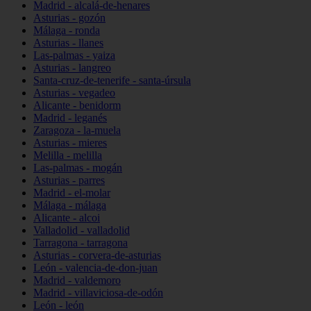
Madrid - alcalá-de-henares
Asturias - gozón
Málaga - ronda
Asturias - llanes
Las-palmas - yaiza
Asturias - langreo
Santa-cruz-de-tenerife - santa-úrsula
Asturias - vegadeo
Alicante - benidorm
Madrid - leganés
Zaragoza - la-muela
Asturias - mieres
Melilla - melilla
Las-palmas - mogán
Asturias - parres
Madrid - el-molar
Málaga - málaga
Alicante - alcoi
Valladolid - valladolid
Tarragona - tarragona
Asturias - corvera-de-asturias
León - valencia-de-don-juan
Madrid - valdemoro
Madrid - villaviciosa-de-odón
León - león