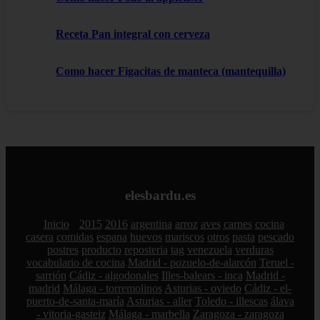
Receta Pan integral con cerveza
Como hacer Figacitas de manteca (mantequilla)
elesbardu.es
Inicio
2015
2016
argentina
arroz
aves
carnes
cocina
casera
comidas
espana
huevos
mariscos
otros
pasta
pescado
postres
producto
reposteria
tag
venezuela
verduras
vocabulario de cocina
Madrid - pozuelo-de-alarcón
Teruel -
sarrión
Cádiz - algodonales
Illes-balears - inca
Madrid -
madrid
Málaga - torremolinos
Asturias - oviedo
Cádiz - el-
puerto-de-santa-maría
Asturias - aller
Toledo - illescas
álava
- vitoria-gasteiz
Málaga - marbella
Zaragoza - zaragoza