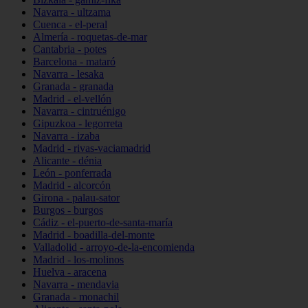
Navarra - ultzama
Cuenca - el-peral
Almería - roquetas-de-mar
Cantabria - potes
Barcelona - mataró
Navarra - lesaka
Granada - granada
Madrid - el-vellón
Navarra - cintruénigo
Gipuzkoa - legorreta
Navarra - izaba
Madrid - rivas-vaciamadrid
Alicante - dénia
León - ponferrada
Madrid - alcorcón
Girona - palau-sator
Burgos - burgos
Cádiz - el-puerto-de-santa-maría
Madrid - boadilla-del-monte
Valladolid - arroyo-de-la-encomienda
Madrid - los-molinos
Huelva - aracena
Navarra - mendavia
Granada - monachil