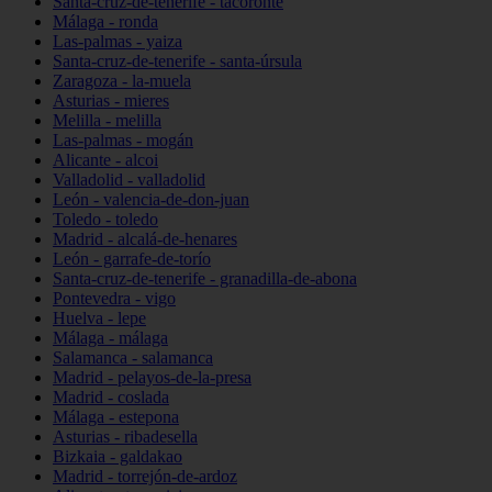
Santa-cruz-de-tenerife - tacoronte
Málaga - ronda
Las-palmas - yaiza
Santa-cruz-de-tenerife - santa-úrsula
Zaragoza - la-muela
Asturias - mieres
Melilla - melilla
Las-palmas - mogán
Alicante - alcoi
Valladolid - valladolid
León - valencia-de-don-juan
Toledo - toledo
Madrid - alcalá-de-henares
León - garrafe-de-torío
Santa-cruz-de-tenerife - granadilla-de-abona
Pontevedra - vigo
Huelva - lepe
Málaga - málaga
Salamanca - salamanca
Madrid - pelayos-de-la-presa
Madrid - coslada
Málaga - estepona
Asturias - ribadesella
Bizkaia - galdakao
Madrid - torrejón-de-ardoz