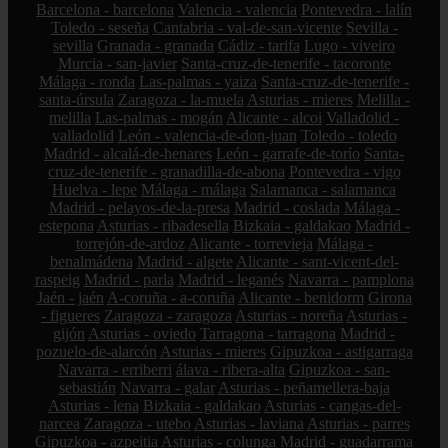
Barcelona - barcelona
Valencia - valencia
Pontevedra - lalín
Toledo - seseña
Cantabria - val-de-san-vicente
Sevilla -
sevilla
Granada - granada
Cádiz - tarifa
Lugo - viveiro
Murcia - san-javier
Santa-cruz-de-tenerife - tacoronte
Málaga - ronda
Las-palmas - yaiza
Santa-cruz-de-tenerife -
santa-úrsula
Zaragoza - la-muela
Asturias - mieres
Melilla -
melilla
Las-palmas - mogán
Alicante - alcoi
Valladolid -
valladolid
León - valencia-de-don-juan
Toledo - toledo
Madrid - alcalá-de-henares
León - garrafe-de-torío
Santa-
cruz-de-tenerife - granadilla-de-abona
Pontevedra - vigo
Huelva - lepe
Málaga - málaga
Salamanca - salamanca
Madrid - pelayos-de-la-presa
Madrid - coslada
Málaga -
estepona
Asturias - ribadesella
Bizkaia - galdakao
Madrid -
torrejón-de-ardoz
Alicante - torrevieja
Málaga -
benalmádena
Madrid - algete
Alicante - sant-vicent-del-
raspeig
Madrid - parla
Madrid - leganés
Navarra - pamplona
Jaén - jaén
A-coruña - a-coruña
Alicante - benidorm
Girona
- figueres
Zaragoza - zaragoza
Asturias - noreña
Asturias -
gijón
Asturias - oviedo
Tarragona - tarragona
Madrid -
pozuelo-de-alarcón
Asturias - mieres
Gipuzkoa - astigarraga
Navarra - erriberri
álava - ribera-alta
Gipuzkoa - san-
sebastián
Navarra - galar
Asturias - peñamellera-baja
Asturias - lena
Bizkaia - galdakao
Asturias - cangas-del-
narcea
Zaragoza - utebo
Asturias - laviana
Asturias - parres
Gipuzkoa - azpeitia
Asturias - colunga
Madrid - guadarrama