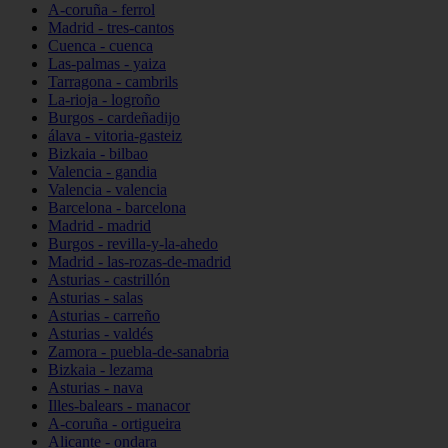
A-coruña - ferrol
Madrid - tres-cantos
Cuenca - cuenca
Las-palmas - yaiza
Tarragona - cambrils
La-rioja - logroño
Burgos - cardeñadijo
álava - vitoria-gasteiz
Bizkaia - bilbao
Valencia - gandia
Valencia - valencia
Barcelona - barcelona
Madrid - madrid
Burgos - revilla-y-la-ahedo
Madrid - las-rozas-de-madrid
Asturias - castrillón
Asturias - salas
Asturias - carreño
Asturias - valdés
Zamora - puebla-de-sanabria
Bizkaia - lezama
Asturias - nava
Illes-balears - manacor
A-coruña - ortigueira
Alicante - ondara