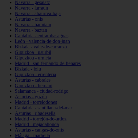
Navarra - gesalatz
Navarra - larraun
Navarra - abaurrea-baja
Asturias - onís
Navarra - barañain
Navarra - baztan
Cantabria - entrambasaguas
León - valencia-de-don-juan
Bizkaia - valle-de-carranza
Gipuzkoa - usurbil
Gipuzkoa - urnieta
Madrid - san-fernando-de-henares
Bizkaia - loiu
Gipuzkoa - errenteria
Asturias - cabrales
Gipuzkoa - hernani
Salamanca - ciudad-rodrigo
Asturias - gozón
Madrid - torrelodones
Cantabria - santillana-del-mar
Asturias - ribadesella
Madrid - torrejón-de-ardoz
Madrid - majadahonda
Asturias - cangas-de-onís
Málaga - marbella