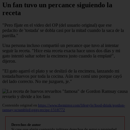
Un fan tuvo un percance siguiendo la
receta
"Pero fíjate en el video del OP (del usuario original) que ese
pedacito de 'tostada' se dobla casi por la mitad cuando la saca de la
parrilla."
Una persona incluso compartió un percance que tuvo al intentar
seguir la receta. "Hice esta receta exacta hace unos dos días y mi
gato intentó saltar sobre la encimera justo cuando la emplaté",
dijeron.
"El gato agarró el plato y se deslizó de la encimera, lanzando mi
tostada/huevos por toda la cocina. Aún me comí uno porque cayó
del lado correcto. No me juzguen, je."
Contenido original en
https://www.themirror.com/lifestyle/food-drink/gordon-
ramsay-scrambled-eggs-recipe-1518772
Derechos de autor
Si cree que algún contenido infringe derechos de autor o propiedad