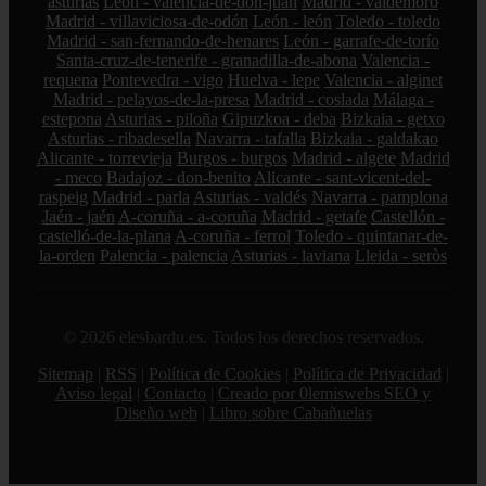
asturias
León - valencia-de-don-juan
Madrid - valdemoro
Madrid - villaviciosa-de-odón
León - león
Toledo - toledo
Madrid - san-fernando-de-henares
León - garrafe-de-torío
Santa-cruz-de-tenerife - granadilla-de-abona
Valencia -
requena
Pontevedra - vigo
Huelva - lepe
Valencia - alginet
Madrid - pelayos-de-la-presa
Madrid - coslada
Málaga -
estepona
Asturias - piloña
Gipuzkoa - deba
Bizkaia - getxo
Asturias - ribadesella
Navarra - tafalla
Bizkaia - galdakao
Alicante - torrevieja
Burgos - burgos
Madrid - algete
Madrid
- meco
Badajoz - don-benito
Alicante - sant-vicent-del-
raspeig
Madrid - parla
Asturias - valdés
Navarra - pamplona
Jaén - jaén
A-coruña - a-coruña
Madrid - getafe
Castellón -
castelló-de-la-plana
A-coruña - ferrol
Toledo - quintanar-de-
la-orden
Palencia - palencia
Asturias - laviana
Lleida - seròs
© 2026 elesbardu.es. Todos los derechos reservados.
Sitemap
|
RSS
|
Política de Cookies
|
Política de Privacidad
|
Aviso legal
|
Contacto
|
Creado por 0lemiswebs SEO y
Diseño web
|
Libro sobre Cabañuelas