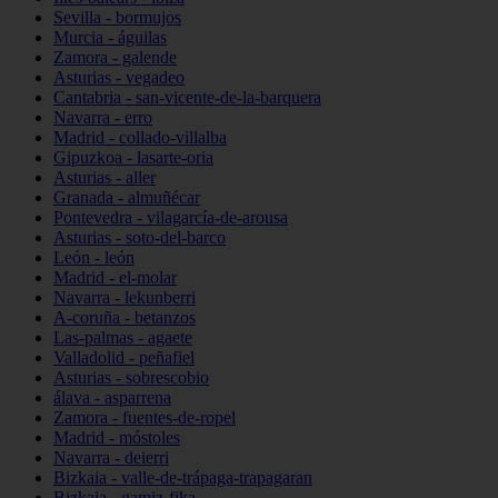
Sevilla - bormujos
Murcia - águilas
Zamora - galende
Asturias - vegadeo
Cantabria - san-vicente-de-la-barquera
Navarra - erro
Madrid - collado-villalba
Gipuzkoa - lasarte-oria
Asturias - aller
Granada - almuñécar
Pontevedra - vilagarcía-de-arousa
Asturias - soto-del-barco
León - león
Madrid - el-molar
Navarra - lekunberri
A-coruña - betanzos
Las-palmas - agaete
Valladolid - peñafiel
Asturias - sobrescobio
álava - asparrena
Zamora - fuentes-de-ropel
Madrid - móstoles
Navarra - deierri
Bizkaia - valle-de-trápaga-trapagaran
Bizkaia - gamiz-fika