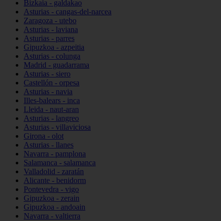
Bizkaia - galdakao
Asturias - cangas-del-narcea
Zaragoza - utebo
Asturias - laviana
Asturias - parres
Gipuzkoa - azpeitia
Asturias - colunga
Madrid - guadarrama
Asturias - siero
Castellón - orpesa
Asturias - navia
Illes-balears - inca
Lleida - naut-aran
Asturias - langreo
Asturias - villaviciosa
Girona - olot
Asturias - llanes
Navarra - pamplona
Salamanca - salamanca
Valladolid - zaratán
Alicante - benidorm
Pontevedra - vigo
Gipuzkoa - zerain
Gipuzkoa - andoain
Navarra - valtierra