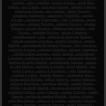
Asturias - siero
Castellón - orpesa
Asturias - navia
Illes-
balears - inca
Lleida - naut-aran
Asturias - langreo
Asturias -
villaviciosa
Girona - olot
Asturias - llanes
Navarra -
pamplona
Salamanca - salamanca
Valladolid - zaratán
Alicante - benidorm
Pontevedra - vigo
Gipuzkoa - zerain
Gipuzkoa - andoain
Navarra - valtierra
Navarra - gesalatz
Navarra - larraun
Navarra - abaurrea-baja
Asturias - onís
Navarra - barañain
Navarra - baztan
Cantabria -
entrambasaguas
León - valencia-de-don-juan
Bizkaia -
valle-de-carranza
Gipuzkoa - usurbil
Gipuzkoa - urnieta
Madrid - san-fernando-de-henares
Bizkaia - loiu
Gipuzkoa -
errenteria
Asturias - cabrales
Gipuzkoa - hernani
Salamanca
- ciudad-rodrigo
Asturias - gozón
Madrid - torrelodones
Cantabria - santillana-del-mar
Asturias - ribadesella
Madrid -
torrejón-de-ardoz
Madrid - majadahonda
Asturias - cangas-
de-onís
Málaga - marbella
A-coruña - ferrol
Madrid - tres-
cantos
Cuenca - cuenca
Las-palmas - yaiza
Tarragona -
cambrils
La-rioja - logroño
Burgos - cardeñadijo
álava -
vitoria-gasteiz
Bizkaia - bilbao
Valencia - gandia
Valencia -
valencia
Barcelona - barcelona
Madrid - madrid
Burgos -
revilla-y-la-ahedo
Madrid - las-rozas-de-madrid
Asturias -
castrillón
Asturias - salas
Asturias - carreño
Asturias - valdés
Zamora - puebla-de-sanabria
Bizkaia - lezama
Asturias -
nava
Illes-balears - manacor
A-coruña - ortigueira
Alicante -
ondara
Asturias - somiedo
Asturias - avilés
Valladolid -