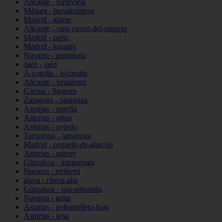
Alicante - torrevieja
Málaga - benalmádena
Madrid - algete
Alicante - sant-vicent-del-raspeig
Madrid - parla
Madrid - leganés
Navarra - pamplona
Jaén - jaén
A-coruña - a-coruña
Alicante - benidorm
Girona - figueres
Zaragoza - zaragoza
Asturias - noreña
Asturias - gijón
Asturias - oviedo
Tarragona - tarragona
Madrid - pozuelo-de-alarcón
Asturias - mieres
Gipuzkoa - astigarraga
Navarra - erriberri
álava - ribera-alta
Gipuzkoa - san-sebastián
Navarra - galar
Asturias - peñamellera-baja
Asturias - lena