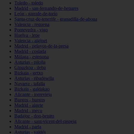
Toledo - toledo
Madrid - san-fernando-de-henares
León - garrafe-de-torío
Santa-cruz-de-tenerife - granadilla-de-abona
Valencia - requena
Pontevedra - vigo
Huelva - lepe
Valencia - alginet
Madrid - pelayos-de-la-presa
Madrid - coslada
Málaga - estepona
Asturias - piloña
Gipuzkoa - deba
Bizkaia - getxo
Asturias - ribadesella
Navarra - tafalla
Bizkaia - galdakao
Alicante - torrevieja
Burgos - burgos
Madrid - algete
Madrid - meco
Badajoz - don-benito
Alicante - sant-vicent-del-raspeig
Madrid - parla
Asturias - valdés