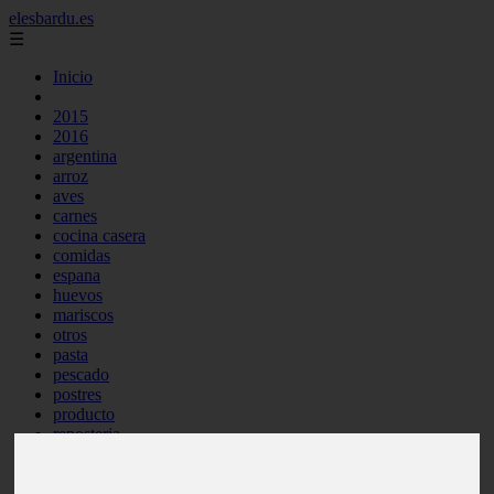
elesbardu.es
☰
Inicio
2015
2016
argentina
arroz
aves
carnes
cocina casera
comidas
espana
huevos
mariscos
otros
pasta
pescado
postres
producto
reposteria
tag
venezuela
verduras