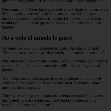
que también es genial. Le da a los huevos una textura agradable."
Otro comentó: "Vi esto hace unos siete años y desde entonces no he
hecho los huevos revueltos de la misma manera. Uso menos
mantequilla, añado crema agria, cocino los huevos un poco más y
termino con un poco de queso. La misma vibra, solo que no tan
líquidos."
No a todo el mundo le gustó
Sin embargo, no a todo el mundo le gustó. Un crítico comentó:
"Esto me parece asqueroso. No están lo suficientemente cocidos."
Otro intervino: "Obviamente es una elección personal, pero estoy de
acuerdo. Yo prefiero una textura de tortilla más seca/esponjosa/con
grumos.
"He hecho esta versión un par de veces y aunque admito que el
sabor es bueno, la textura se parece más al maíz cremoso enlatado
que a los huevos para mí.
"Puedes servir mejor esa textura más cremosa combinándola con
una tostada de masa madre realmente gruesa y crujiente, que
también iría bien con el tomate."