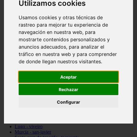
Utilizamos cookies
vocabulario de cocina
Madrid - pozuelo-de-alarcón
Teruel - sarrión
Usamos cookies y otras técnicas de
Cádiz - algodonales
rastreo para mejorar tu experiencia de
Illes-balears - inca
navegación en nuestra web, para
Madrid - madrid
Málaga - torremolinos
mostrarte contenidos personalizados y
Asturias - oviedo
anuncios adecuados, para analizar el
Cádiz - el-puerto-de-santa-maría
tráfico en nuestra web y para comprender
Asturias - aller
Toledo - illescas
de donde llegan nuestros visitantes.
álava - vitoria-gasteiz
Málaga - marbella
Aceptar
Zaragoza - zaragoza
Barcelona - barcelona
Valencia - valencia
Rechazar
Pontevedra - lalín
Toledo - seseña
Configurar
Cantabria - val-de-san-vicente
Sevilla - sevilla
Granada - granada
Cádiz - tarifa
Lugo - viveiro
Murcia - san-javier