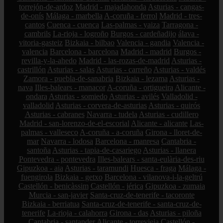
torrejón-de-ardoz
Madrid - majadahonda
Asturias - cangas-
de-onís
Málaga - marbella
A-coruña - ferrol
Madrid - tres-
cantos
Cuenca - cuenca
Las-palmas - yaiza
Tarragona -
cambrils
La-rioja - logroño
Burgos - cardeñadijo
álava -
vitoria-gasteiz
Bizkaia - bilbao
Valencia - gandia
Valencia -
valencia
Barcelona - barcelona
Madrid - madrid
Burgos -
revilla-y-la-ahedo
Madrid - las-rozas-de-madrid
Asturias -
castrillón
Asturias - salas
Asturias - carreño
Asturias - valdés
Zamora - puebla-de-sanabria
Bizkaia - lezama
Asturias -
nava
Illes-balears - manacor
A-coruña - ortigueira
Alicante -
ondara
Asturias - somiedo
Asturias - avilés
Valladolid -
valladolid
Asturias - corvera-de-asturias
Asturias - quirós
Asturias - cabranes
Navarra - tudela
Asturias - cudillero
Madrid - san-lorenzo-de-el-escorial
Alicante - alicante
Las-
palmas - valleseco
A-coruña - a-coruña
Girona - lloret-de-
mar
Navarra - lodosa
Barcelona - manresa
Cantabria -
santoña
Asturias - tapia-de-casariego
Asturias - llanera
Pontevedra - pontevedra
Illes-balears - santa-eulària-des-riu
Gipuzkoa - aia
Asturias - taramundi
Huesca - fraga
Málaga -
fuengirola
Bizkaia - getxo
Barcelona - vilanova-i-la-geltrú
Castellón - benicàssim
Castellón - jérica
Gipuzkoa - zumaia
Murcia - san-javier
Santa-cruz-de-tenerife - tacoronte
Bizkaia - berriatua
Santa-cruz-de-tenerife - santa-cruz-de-
tenerife
La-rioja - calahorra
Girona - das
Asturias - piloña
Cantabria - santander
Alicante - torrevieja
Castellón -