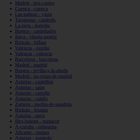
Madrid - tres-cantos
Cuenca - cuenca
Las-palmas - yaiza
Tarragona - cambrils
La-rioja - logroño
Burgos - cardeñadijo
álava - vitoria-gasteiz
Bizkaia - bilbao
Valencia - gandia
Valencia - valencia
Barcelona - barcelona
Madrid - madrid
Burgos - revilla-y-la-ahedo
Madrid - las-rozas-de-madrid
Asturias - castrillón
Asturias - salas
Asturias - carreño
Asturias - valdés
Zamora - puebla-de-sanabria
Bizkaia - lezama
Asturias - nava
Illes-balears - manacor
A-coruña - ortigueira
Alicante - ondara
Asturias - somiedo