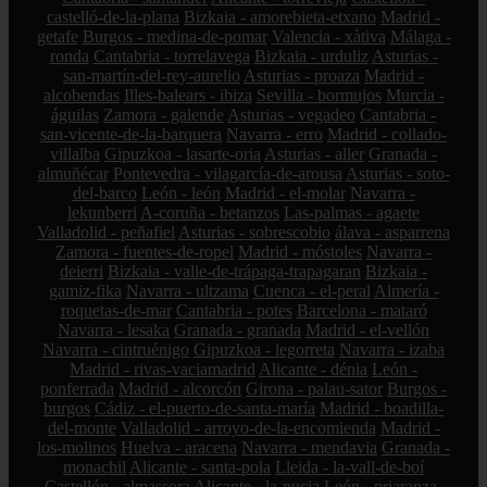
castelló-de-la-plana
Bizkaia - amorebieta-etxano
Madrid -
getafe
Burgos - medina-de-pomar
Valencia - xàtiva
Málaga -
ronda
Cantabria - torrelavega
Bizkaia - urduliz
Asturias -
san-martín-del-rey-aurelio
Asturias - proaza
Madrid -
alcobendas
Illes-balears - ibiza
Sevilla - bormujos
Murcia -
águilas
Zamora - galende
Asturias - vegadeo
Cantabria -
san-vicente-de-la-barquera
Navarra - erro
Madrid - collado-
villalba
Gipuzkoa - lasarte-oria
Asturias - aller
Granada -
almuñécar
Pontevedra - vilagarcía-de-arousa
Asturias - soto-
del-barco
León - león
Madrid - el-molar
Navarra -
lekunberri
A-coruña - betanzos
Las-palmas - agaete
Valladolid - peñafiel
Asturias - sobrescobio
álava - asparrena
Zamora - fuentes-de-ropel
Madrid - móstoles
Navarra -
deierri
Bizkaia - valle-de-trápaga-trapagaran
Bizkaia -
gamiz-fika
Navarra - ultzama
Cuenca - el-peral
Almería -
roquetas-de-mar
Cantabria - potes
Barcelona - mataró
Navarra - lesaka
Granada - granada
Madrid - el-vellón
Navarra - cintruénigo
Gipuzkoa - legorreta
Navarra - izaba
Madrid - rivas-vaciamadrid
Alicante - dénia
León -
ponferrada
Madrid - alcorcón
Girona - palau-sator
Burgos -
burgos
Cádiz - el-puerto-de-santa-maría
Madrid - boadilla-
del-monte
Valladolid - arroyo-de-la-encomienda
Madrid -
los-molinos
Huelva - aracena
Navarra - mendavia
Granada -
monachil
Alicante - santa-pola
Lleida - la-vall-de-boí
Castellón - almassora
Alicante - la-nucia
León - priaranza-