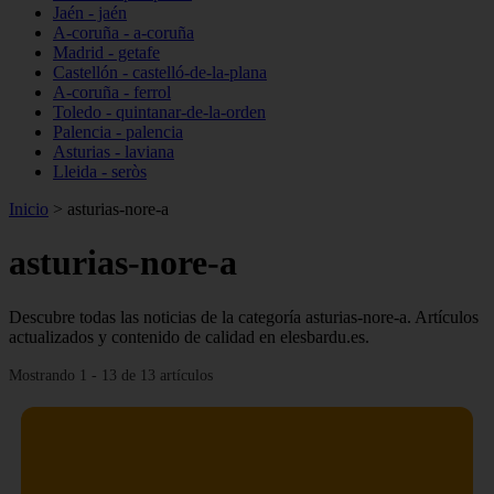
Jaén - jaén
A-coruña - a-coruña
Madrid - getafe
Castellón - castelló-de-la-plana
A-coruña - ferrol
Toledo - quintanar-de-la-orden
Palencia - palencia
Asturias - laviana
Lleida - seròs
Inicio
>
asturias-nore-a
asturias-nore-a
Descubre todas las noticias de la categoría asturias-nore-a. Artículos
actualizados y contenido de calidad en elesbardu.es.
Mostrando 1 - 13 de 13 artículos