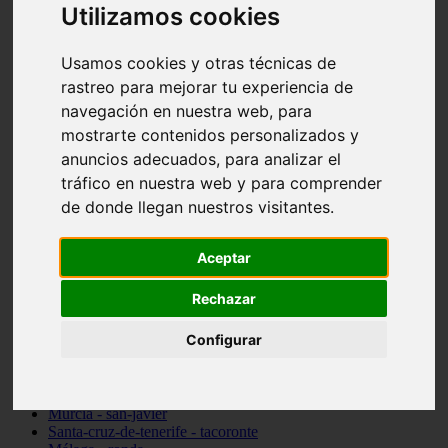
Utilizamos cookies
Madrid - pozuelo-de-alarcón
Teruel - sarrión
Cádiz - algodonales
Usamos cookies y otras técnicas de
Illes-balears - inca
rastreo para mejorar tu experiencia de
Madrid - madrid
Málaga - torremolinos
navegación en nuestra web, para
Asturias - oviedo
mostrarte contenidos personalizados y
Cádiz - el-puerto-de-santa-maría
anuncios adecuados, para analizar el
Asturias - aller
Toledo - illescas
tráfico en nuestra web y para comprender
álava - vitoria-gasteiz
de donde llegan nuestros visitantes.
Málaga - marbella
Zaragoza - zaragoza
Barcelona - barcelona
Aceptar
Valencia - valencia
Pontevedra - lalín
Rechazar
Toledo - seseña
Cantabria - val-de-san-vicente
Configurar
Sevilla - sevilla
Granada - granada
Cádiz - tarifa
Lugo - viveiro
Murcia - san-javier
Santa-cruz-de-tenerife - tacoronte