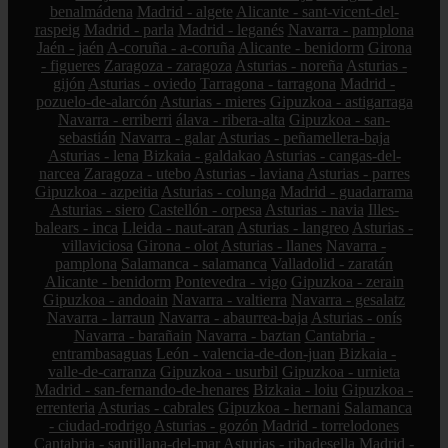
benalmádena
Madrid - algete
Alicante - sant-vicent-del-
raspeig
Madrid - parla
Madrid - leganés
Navarra - pamplona
Jaén - jaén
A-coruña - a-coruña
Alicante - benidorm
Girona
- figueres
Zaragoza - zaragoza
Asturias - noreña
Asturias -
gijón
Asturias - oviedo
Tarragona - tarragona
Madrid -
pozuelo-de-alarcón
Asturias - mieres
Gipuzkoa - astigarraga
Navarra - erriberri
álava - ribera-alta
Gipuzkoa - san-
sebastián
Navarra - galar
Asturias - peñamellera-baja
Asturias - lena
Bizkaia - galdakao
Asturias - cangas-del-
narcea
Zaragoza - utebo
Asturias - laviana
Asturias - parres
Gipuzkoa - azpeitia
Asturias - colunga
Madrid - guadarrama
Asturias - siero
Castellón - orpesa
Asturias - navia
Illes-
balears - inca
Lleida - naut-aran
Asturias - langreo
Asturias -
villaviciosa
Girona - olot
Asturias - llanes
Navarra -
pamplona
Salamanca - salamanca
Valladolid - zaratán
Alicante - benidorm
Pontevedra - vigo
Gipuzkoa - zerain
Gipuzkoa - andoain
Navarra - valtierra
Navarra - gesalatz
Navarra - larraun
Navarra - abaurrea-baja
Asturias - onís
Navarra - barañain
Navarra - baztan
Cantabria -
entrambasaguas
León - valencia-de-don-juan
Bizkaia -
valle-de-carranza
Gipuzkoa - usurbil
Gipuzkoa - urnieta
Madrid - san-fernando-de-henares
Bizkaia - loiu
Gipuzkoa -
errenteria
Asturias - cabrales
Gipuzkoa - hernani
Salamanca
- ciudad-rodrigo
Asturias - gozón
Madrid - torrelodones
Cantabria - santillana-del-mar
Asturias - ribadesella
Madrid -