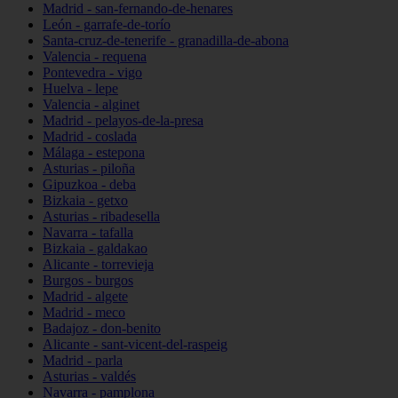
Madrid - san-fernando-de-henares
León - garrafe-de-torío
Santa-cruz-de-tenerife - granadilla-de-abona
Valencia - requena
Pontevedra - vigo
Huelva - lepe
Valencia - alginet
Madrid - pelayos-de-la-presa
Madrid - coslada
Málaga - estepona
Asturias - piloña
Gipuzkoa - deba
Bizkaia - getxo
Asturias - ribadesella
Navarra - tafalla
Bizkaia - galdakao
Alicante - torrevieja
Burgos - burgos
Madrid - algete
Madrid - meco
Badajoz - don-benito
Alicante - sant-vicent-del-raspeig
Madrid - parla
Asturias - valdés
Navarra - pamplona