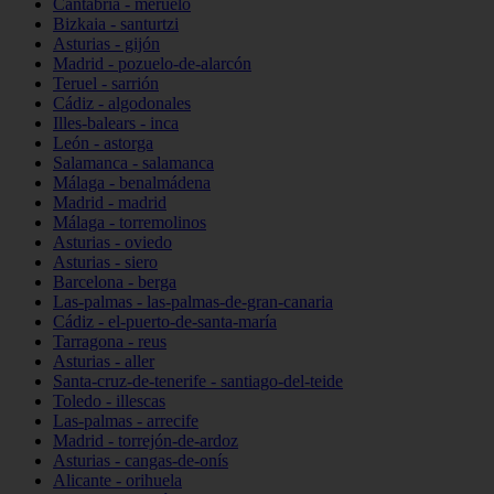
Cantabria - meruelo
Bizkaia - santurtzi
Asturias - gijón
Madrid - pozuelo-de-alarcón
Teruel - sarrión
Cádiz - algodonales
Illes-balears - inca
León - astorga
Salamanca - salamanca
Málaga - benalmádena
Madrid - madrid
Málaga - torremolinos
Asturias - oviedo
Asturias - siero
Barcelona - berga
Las-palmas - las-palmas-de-gran-canaria
Cádiz - el-puerto-de-santa-maría
Tarragona - reus
Asturias - aller
Santa-cruz-de-tenerife - santiago-del-teide
Toledo - illescas
Las-palmas - arrecife
Madrid - torrejón-de-ardoz
Asturias - cangas-de-onís
Alicante - orihuela