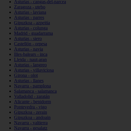
Asturias - cangas-del-narcea
Zaragoza - utebo
Asturias - laviana
Asturias - parres
Gipuzkoa - azpeitia
Asturias - colunga
Madrid - guadarrama
Asturias - siero
Castellón - orpesa
Asturias - navia
Illes-balears - inca
Lleida - naut-aran
Asturias - langreo
Asturias - villaviciosa
Girona - olot
Asturias - llanes
Navarra - pamplona
Salamanca - salamanca
Valladolid - zaratán
Alicante - benidorm
Pontevedra - vigo
Gipuzkoa - zerain
Gipuzkoa - andoain
Navarra - valtierra
Navarra - gesalatz