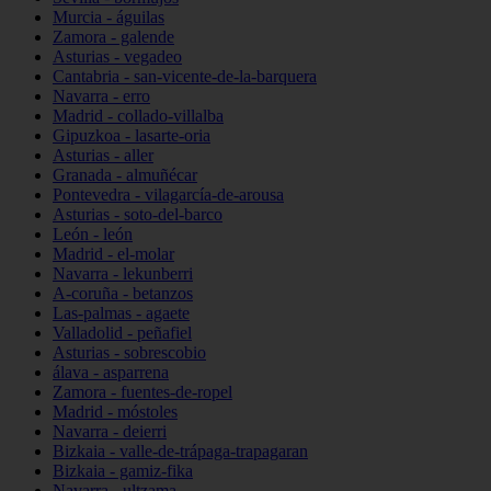
Murcia - águilas
Zamora - galende
Asturias - vegadeo
Cantabria - san-vicente-de-la-barquera
Navarra - erro
Madrid - collado-villalba
Gipuzkoa - lasarte-oria
Asturias - aller
Granada - almuñécar
Pontevedra - vilagarcía-de-arousa
Asturias - soto-del-barco
León - león
Madrid - el-molar
Navarra - lekunberri
A-coruña - betanzos
Las-palmas - agaete
Valladolid - peñafiel
Asturias - sobrescobio
álava - asparrena
Zamora - fuentes-de-ropel
Madrid - móstoles
Navarra - deierri
Bizkaia - valle-de-trápaga-trapagaran
Bizkaia - gamiz-fika
Navarra - ultzama