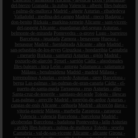
del-bierzo
Granada - la-zubia
Valencia - alberic
Illes-balears
- palma-de-mallorca
Madrid - algete
Asturias - ribadedeva
Valladolid - medina-del-campo
Madrid - meco
Badajoz -
don-benito
Bizkaia - markina-xemein
Alicante - sant-vicent-
del-raspeig
Alicante - guardamar-del-segura
Asturias -
belmonte-de-miranda
Pontevedra - o-grove
Lugo - barreiros
Barcelona - igualada
Zamora - benavente
Huesca -
benasque
Madrid - fuenlabrada
Alicante - altea
Madrid -
san-sebastián-de-los-reyes
Gipuzkoa - hondarribia
Cantabria
- meruelo
Bizkaia - santurtzi
Asturias - gijón
Madrid -
pozuelo-de-alarcón
Teruel - sarrión
Cádiz - algodonales
Illes-balears - inca
León - astorga
Salamanca - salamanca
Málaga - benalmádena
Madrid - madrid
Málaga -
torremolinos
Asturias - oviedo
Asturias - siero
Barcelona -
berga
Las-palmas - las-palmas-de-gran-canaria
Cádiz - el-
puerto-de-santa-maría
Tarragona - reus
Asturias - aller
Santa-cruz-de-tenerife - santiago-del-teide
Toledo - illescas
Las-palmas - arrecife
Madrid - torrejón-de-ardoz
Asturias -
cangas-de-onís
Alicante - orihuela
Madrid - alcorcón
álava -
vitoria-gasteiz
Málaga - marbella
Zaragoza - zaragoza
Valencia - valencia
Barcelona - barcelona
Madrid -
alcobendas
Barcelona - badalona
Pontevedra - lalín
Asturias
- avilés
Illes-balears - palma-de-mallorca
Toledo - seseña
Cantabria - val-de-san-vicente
Alicante - alicante
Girona -