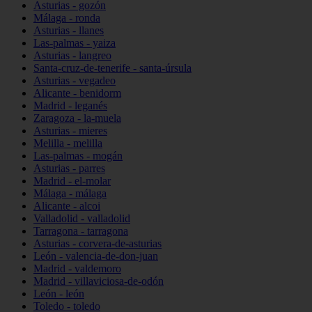
Asturias - gozón
Málaga - ronda
Asturias - llanes
Las-palmas - yaiza
Asturias - langreo
Santa-cruz-de-tenerife - santa-úrsula
Asturias - vegadeo
Alicante - benidorm
Madrid - leganés
Zaragoza - la-muela
Asturias - mieres
Melilla - melilla
Las-palmas - mogán
Asturias - parres
Madrid - el-molar
Málaga - málaga
Alicante - alcoi
Valladolid - valladolid
Tarragona - tarragona
Asturias - corvera-de-asturias
León - valencia-de-don-juan
Madrid - valdemoro
Madrid - villaviciosa-de-odón
León - león
Toledo - toledo