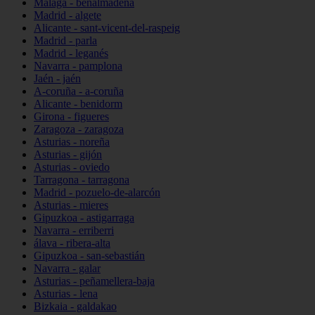
Málaga - benalmádena
Madrid - algete
Alicante - sant-vicent-del-raspeig
Madrid - parla
Madrid - leganés
Navarra - pamplona
Jaén - jaén
A-coruña - a-coruña
Alicante - benidorm
Girona - figueres
Zaragoza - zaragoza
Asturias - noreña
Asturias - gijón
Asturias - oviedo
Tarragona - tarragona
Madrid - pozuelo-de-alarcón
Asturias - mieres
Gipuzkoa - astigarraga
Navarra - erriberri
álava - ribera-alta
Gipuzkoa - san-sebastián
Navarra - galar
Asturias - peñamellera-baja
Asturias - lena
Bizkaia - galdakao