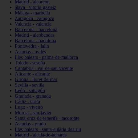
Madrid - alcorcón
álava - vitoria-gasteiz
Málaga - marbella
Zaragoza - zaragoza
Valencia - valencia
Barcelona - barcelona
Madrid - alcobendas
Barcelona - badalona
Pontevedra - lalín
Asturias - avilés
Illes-balears - palma-de-mallorca
Toledo - seseña
Cantabria - val-de-san-vicente
Alicante - alicante
Girona - lloret-de-mar
Sevilla - sevilla
León - sahagún
Granada - granada
Cádiz - tarifa
Lugo - viveiro
Murcia - san-javier
Santa-cruz-de-tenerife - tacoronte
Asturias - grado
Illes-balears - santa-eulària-des-riu
Madrid - alcalá-de-henares