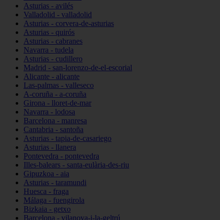
Asturias - avilés
Valladolid - valladolid
Asturias - corvera-de-asturias
Asturias - quirós
Asturias - cabranes
Navarra - tudela
Asturias - cudillero
Madrid - san-lorenzo-de-el-escorial
Alicante - alicante
Las-palmas - valleseco
A-coruña - a-coruña
Girona - lloret-de-mar
Navarra - lodosa
Barcelona - manresa
Cantabria - santoña
Asturias - tapia-de-casariego
Asturias - llanera
Pontevedra - pontevedra
Illes-balears - santa-eulària-des-riu
Gipuzkoa - aia
Asturias - taramundi
Huesca - fraga
Málaga - fuengirola
Bizkaia - getxo
Barcelona - vilanova-i-la-geltrú