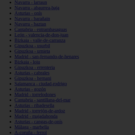
Navarra - larraun
Navarra - abaurrea-baja
Asturias - onís
Navarra - barañain
Navarra - baztan
Cantabria - entrambasaguas
León - valencia-de-don-juan
Bizkaia - valle-de-carranza
Gipuzkoa - usurbil
Gipuzkoa - urnieta
Madrid - san-fernando-de-henares
Bizkaia - loiu
Gipuzkoa - errenteria
Asturias - cabrales
Gipuzkoa - hernani
Salamanca - ciudad-rodrigo
Asturias - gozón
Madrid - torrelodones
Cantabria - santillana-del-mar
Asturias - ribadesella
Madrid - torrejón-de-ardoz
Madrid - majadahonda
Asturias - cangas-de-onís
Málaga - marbella
A-coruña - ferrol