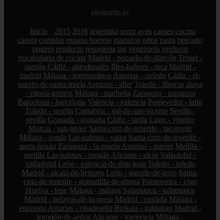
elesbardu.es
Inicio
2015
2016
argentina
arroz
aves
carnes
cocina
casera
comidas
espana
huevos
mariscos
otros
pasta
pescado
postres
producto
reposteria
tag
venezuela
verduras
vocabulario de cocina
Madrid - pozuelo-de-alarcón
Teruel -
sarrión
Cádiz - algodonales
Illes-balears - inca
Madrid -
madrid
Málaga - torremolinos
Asturias - oviedo
Cádiz - el-
puerto-de-santa-maría
Asturias - aller
Toledo - illescas
álava
- vitoria-gasteiz
Málaga - marbella
Zaragoza - zaragoza
Barcelona - barcelona
Valencia - valencia
Pontevedra - lalín
Toledo - seseña
Cantabria - val-de-san-vicente
Sevilla -
sevilla
Granada - granada
Cádiz - tarifa
Lugo - viveiro
Murcia - san-javier
Santa-cruz-de-tenerife - tacoronte
Málaga - ronda
Las-palmas - yaiza
Santa-cruz-de-tenerife -
santa-úrsula
Zaragoza - la-muela
Asturias - mieres
Melilla -
melilla
Las-palmas - mogán
Alicante - alcoi
Valladolid -
valladolid
León - valencia-de-don-juan
Toledo - toledo
Madrid - alcalá-de-henares
León - garrafe-de-torío
Santa-
cruz-de-tenerife - granadilla-de-abona
Pontevedra - vigo
Huelva - lepe
Málaga - málaga
Salamanca - salamanca
Madrid - pelayos-de-la-presa
Madrid - coslada
Málaga -
estepona
Asturias - ribadesella
Bizkaia - galdakao
Madrid -
torrejón-de-ardoz
Alicante - torrevieja
Málaga -