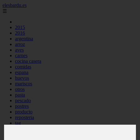
elesbardu.es
☰
2015
2016
argentina
arroz
aves
carnes
cocina casera
comidas
espana
huevos
mariscos
otros
pasta
pescado
postres
producto
reposteria
tag
venezuela
verduras
vocabulario de cocina