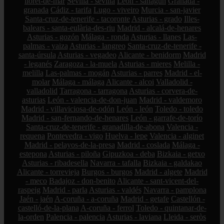
lloret-de-mar
Sevilla - sevilla
León - sahagún
Granada -
granada
Cádiz - tarifa
Lugo - viveiro
Murcia - san-javier
Santa-cruz-de-tenerife - tacoronte
Asturias - grado
Illes-
balears - santa-eulària-des-riu
Madrid - alcalá-de-henares
Asturias - gozón
Málaga - ronda
Asturias - llanes
Las-
palmas - yaiza
Asturias - langreo
Santa-cruz-de-tenerife -
santa-úrsula
Asturias - vegadeo
Alicante - benidorm
Madrid
- leganés
Zaragoza - la-muela
Asturias - mieres
Melilla -
melilla
Las-palmas - mogán
Asturias - parres
Madrid - el-
molar
Málaga - málaga
Alicante - alcoi
Valladolid -
valladolid
Tarragona - tarragona
Asturias - corvera-de-
asturias
León - valencia-de-don-juan
Madrid - valdemoro
Madrid - villaviciosa-de-odón
León - león
Toledo - toledo
Madrid - san-fernando-de-henares
León - garrafe-de-torío
Santa-cruz-de-tenerife - granadilla-de-abona
Valencia -
requena
Pontevedra - vigo
Huelva - lepe
Valencia - alginet
Madrid - pelayos-de-la-presa
Madrid - coslada
Málaga -
estepona
Asturias - piloña
Gipuzkoa - deba
Bizkaia - getxo
Asturias - ribadesella
Navarra - tafalla
Bizkaia - galdakao
Alicante - torrevieja
Burgos - burgos
Madrid - algete
Madrid
- meco
Badajoz - don-benito
Alicante - sant-vicent-del-
raspeig
Madrid - parla
Asturias - valdés
Navarra - pamplona
Jaén - jaén
A-coruña - a-coruña
Madrid - getafe
Castellón -
castelló-de-la-plana
A-coruña - ferrol
Toledo - quintanar-de-
la-orden
Palencia - palencia
Asturias - laviana
Lleida - seròs