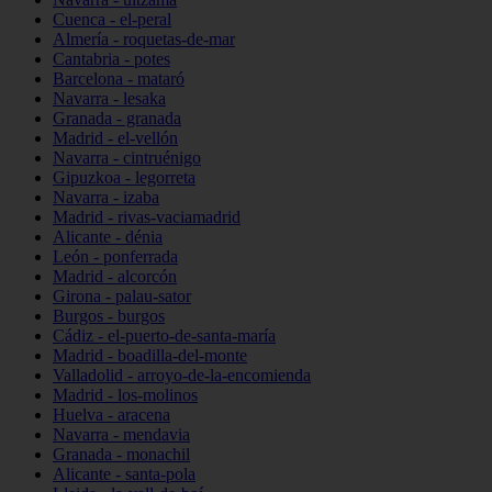
Cuenca - el-peral
Almería - roquetas-de-mar
Cantabria - potes
Barcelona - mataró
Navarra - lesaka
Granada - granada
Madrid - el-vellón
Navarra - cintruénigo
Gipuzkoa - legorreta
Navarra - izaba
Madrid - rivas-vaciamadrid
Alicante - dénia
León - ponferrada
Madrid - alcorcón
Girona - palau-sator
Burgos - burgos
Cádiz - el-puerto-de-santa-maría
Madrid - boadilla-del-monte
Valladolid - arroyo-de-la-encomienda
Madrid - los-molinos
Huelva - aracena
Navarra - mendavia
Granada - monachil
Alicante - santa-pola