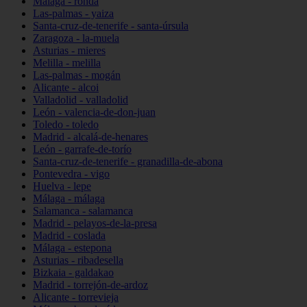
Málaga - ronda
Las-palmas - yaiza
Santa-cruz-de-tenerife - santa-úrsula
Zaragoza - la-muela
Asturias - mieres
Melilla - melilla
Las-palmas - mogán
Alicante - alcoi
Valladolid - valladolid
León - valencia-de-don-juan
Toledo - toledo
Madrid - alcalá-de-henares
León - garrafe-de-torío
Santa-cruz-de-tenerife - granadilla-de-abona
Pontevedra - vigo
Huelva - lepe
Málaga - málaga
Salamanca - salamanca
Madrid - pelayos-de-la-presa
Madrid - coslada
Málaga - estepona
Asturias - ribadesella
Bizkaia - galdakao
Madrid - torrejón-de-ardoz
Alicante - torrevieja