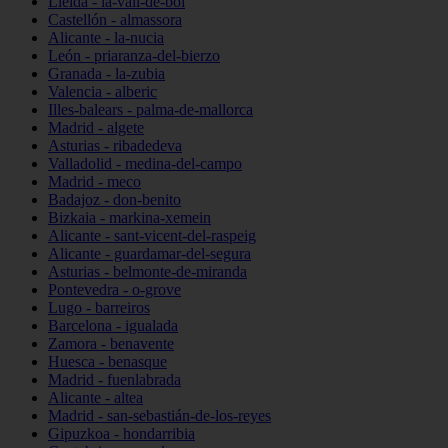
Lleida - la-vall-de-boí
Castellón - almassora
Alicante - la-nucia
León - priaranza-del-bierzo
Granada - la-zubia
Valencia - alberic
Illes-balears - palma-de-mallorca
Madrid - algete
Asturias - ribadedeva
Valladolid - medina-del-campo
Madrid - meco
Badajoz - don-benito
Bizkaia - markina-xemein
Alicante - sant-vicent-del-raspeig
Alicante - guardamar-del-segura
Asturias - belmonte-de-miranda
Pontevedra - o-grove
Lugo - barreiros
Barcelona - igualada
Zamora - benavente
Huesca - benasque
Madrid - fuenlabrada
Alicante - altea
Madrid - san-sebastián-de-los-reyes
Gipuzkoa - hondarribia