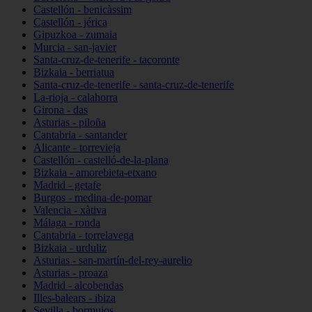
Castellón - benicàssim
Castellón - jérica
Gipuzkoa - zumaia
Murcia - san-javier
Santa-cruz-de-tenerife - tacoronte
Bizkaia - berriatua
Santa-cruz-de-tenerife - santa-cruz-de-tenerife
La-rioja - calahorra
Girona - das
Asturias - piloña
Cantabria - santander
Alicante - torrevieja
Castellón - castelló-de-la-plana
Bizkaia - amorebieta-etxano
Madrid - getafe
Burgos - medina-de-pomar
Valencia - xàtiva
Málaga - ronda
Cantabria - torrelavega
Bizkaia - urduliz
Asturias - san-martín-del-rey-aurelio
Asturias - proaza
Madrid - alcobendas
Illes-balears - ibiza
Sevilla - bormujos