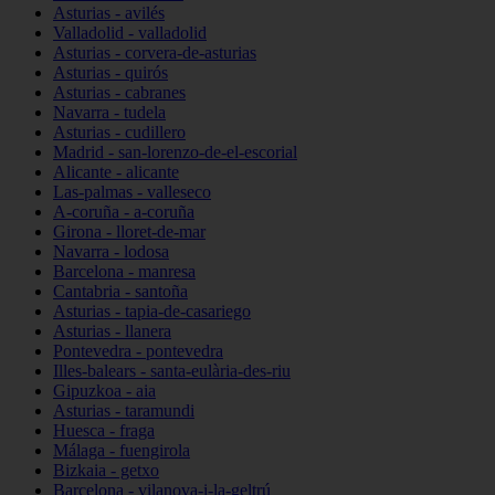
Asturias - avilés
Valladolid - valladolid
Asturias - corvera-de-asturias
Asturias - quirós
Asturias - cabranes
Navarra - tudela
Asturias - cudillero
Madrid - san-lorenzo-de-el-escorial
Alicante - alicante
Las-palmas - valleseco
A-coruña - a-coruña
Girona - lloret-de-mar
Navarra - lodosa
Barcelona - manresa
Cantabria - santoña
Asturias - tapia-de-casariego
Asturias - llanera
Pontevedra - pontevedra
Illes-balears - santa-eulària-des-riu
Gipuzkoa - aia
Asturias - taramundi
Huesca - fraga
Málaga - fuengirola
Bizkaia - getxo
Barcelona - vilanova-i-la-geltrú