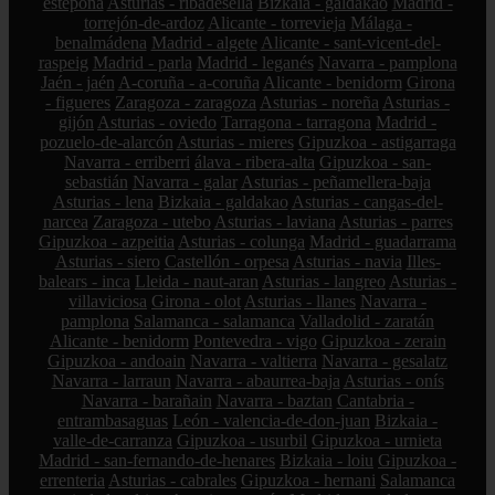
estepona
Asturias - ribadesella
Bizkaia - galdakao
Madrid -
torrejón-de-ardoz
Alicante - torrevieja
Málaga -
benalmádena
Madrid - algete
Alicante - sant-vicent-del-
raspeig
Madrid - parla
Madrid - leganés
Navarra - pamplona
Jaén - jaén
A-coruña - a-coruña
Alicante - benidorm
Girona
- figueres
Zaragoza - zaragoza
Asturias - noreña
Asturias -
gijón
Asturias - oviedo
Tarragona - tarragona
Madrid -
pozuelo-de-alarcón
Asturias - mieres
Gipuzkoa - astigarraga
Navarra - erriberri
álava - ribera-alta
Gipuzkoa - san-
sebastián
Navarra - galar
Asturias - peñamellera-baja
Asturias - lena
Bizkaia - galdakao
Asturias - cangas-del-
narcea
Zaragoza - utebo
Asturias - laviana
Asturias - parres
Gipuzkoa - azpeitia
Asturias - colunga
Madrid - guadarrama
Asturias - siero
Castellón - orpesa
Asturias - navia
Illes-
balears - inca
Lleida - naut-aran
Asturias - langreo
Asturias -
villaviciosa
Girona - olot
Asturias - llanes
Navarra -
pamplona
Salamanca - salamanca
Valladolid - zaratán
Alicante - benidorm
Pontevedra - vigo
Gipuzkoa - zerain
Gipuzkoa - andoain
Navarra - valtierra
Navarra - gesalatz
Navarra - larraun
Navarra - abaurrea-baja
Asturias - onís
Navarra - barañain
Navarra - baztan
Cantabria -
entrambasaguas
León - valencia-de-don-juan
Bizkaia -
valle-de-carranza
Gipuzkoa - usurbil
Gipuzkoa - urnieta
Madrid - san-fernando-de-henares
Bizkaia - loiu
Gipuzkoa -
errenteria
Asturias - cabrales
Gipuzkoa - hernani
Salamanca