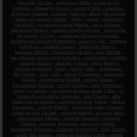
monachil
Alicante - santa-pola
Lleida - la-vall-de-boí
Castellón - almassora
Alicante - la-nucia
León - priaranza-
del-bierzo
Granada - la-zubia
Valencia - alberic
Illes-balears
- palma-de-mallorca
Madrid - algete
Asturias - ribadedeva
Valladolid - medina-del-campo
Madrid - meco
Badajoz -
don-benito
Bizkaia - markina-xemein
Alicante - sant-vicent-
del-raspeig
Alicante - guardamar-del-segura
Asturias -
belmonte-de-miranda
Pontevedra - o-grove
Lugo - barreiros
Barcelona - igualada
Zamora - benavente
Huesca -
benasque
Madrid - fuenlabrada
Alicante - altea
Madrid -
san-sebastián-de-los-reyes
Gipuzkoa - hondarribia
Cantabria
- meruelo
Bizkaia - santurtzi
Asturias - gijón
Madrid -
pozuelo-de-alarcón
Teruel - sarrión
Cádiz - algodonales
Illes-balears - inca
León - astorga
Salamanca - salamanca
Málaga - benalmádena
Madrid - madrid
Málaga -
torremolinos
Asturias - oviedo
Asturias - siero
Barcelona -
berga
Las-palmas - las-palmas-de-gran-canaria
Cádiz - el-
puerto-de-santa-maría
Tarragona - reus
Asturias - aller
Santa-cruz-de-tenerife - santiago-del-teide
Toledo - illescas
Las-palmas - arrecife
Madrid - torrejón-de-ardoz
Asturias -
cangas-de-onís
Alicante - orihuela
Madrid - alcorcón
álava -
vitoria-gasteiz
Málaga - marbella
Zaragoza - zaragoza
Valencia - valencia
Barcelona - barcelona
Madrid -
alcobendas
Barcelona - badalona
Pontevedra - lalín
Asturias
- avilés
Illes-balears - palma-de-mallorca
Toledo - seseña