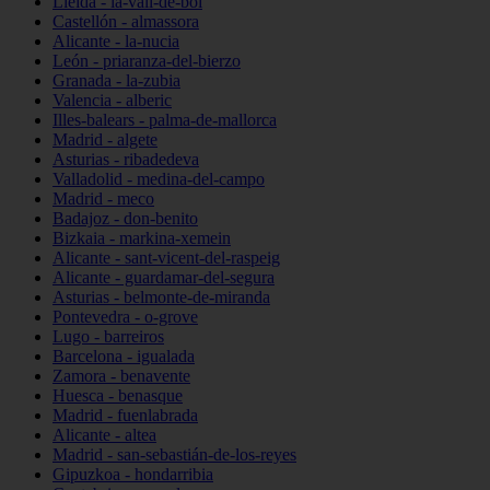
Lleida - la-vall-de-boí
Castellón - almassora
Alicante - la-nucia
León - priaranza-del-bierzo
Granada - la-zubia
Valencia - alberic
Illes-balears - palma-de-mallorca
Madrid - algete
Asturias - ribadedeva
Valladolid - medina-del-campo
Madrid - meco
Badajoz - don-benito
Bizkaia - markina-xemein
Alicante - sant-vicent-del-raspeig
Alicante - guardamar-del-segura
Asturias - belmonte-de-miranda
Pontevedra - o-grove
Lugo - barreiros
Barcelona - igualada
Zamora - benavente
Huesca - benasque
Madrid - fuenlabrada
Alicante - altea
Madrid - san-sebastián-de-los-reyes
Gipuzkoa - hondarribia