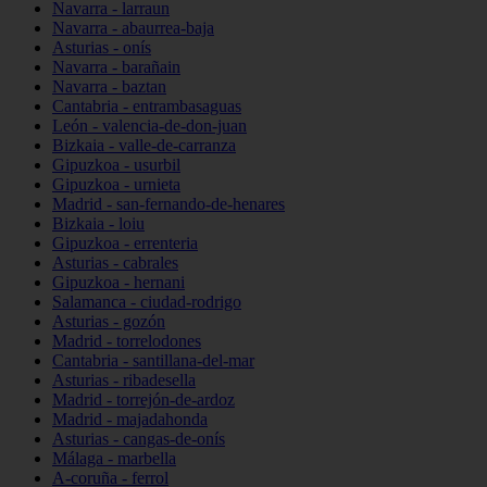
Navarra - larraun
Navarra - abaurrea-baja
Asturias - onís
Navarra - barañain
Navarra - baztan
Cantabria - entrambasaguas
León - valencia-de-don-juan
Bizkaia - valle-de-carranza
Gipuzkoa - usurbil
Gipuzkoa - urnieta
Madrid - san-fernando-de-henares
Bizkaia - loiu
Gipuzkoa - errenteria
Asturias - cabrales
Gipuzkoa - hernani
Salamanca - ciudad-rodrigo
Asturias - gozón
Madrid - torrelodones
Cantabria - santillana-del-mar
Asturias - ribadesella
Madrid - torrejón-de-ardoz
Madrid - majadahonda
Asturias - cangas-de-onís
Málaga - marbella
A-coruña - ferrol