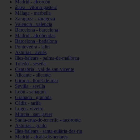
Madrid - alcorcón
álava - vitoria-gasteiz
Málaga - marbella
Zaragoza - zaragoza
Valencia - valencia
Barcelona - barcelona
Madrid - alcobendas
Barcelona - badalona
Pontevedra - lalín
Asturias - avilés
Illes-balears - palma-de-mallorca
Toledo - seseña
Cantabria - val-de-san-vicente
Alicante - alicante
Girona - lloret-de-mar
Sevilla - sevilla
León - sahagún
Granada - granada
Cádiz - tarifa
Lugo - viveiro
Murcia - san-javier
Santa-cruz-de-tenerife - tacoronte
Asturias - grado
Illes-balears - santa-eulària-des-riu
Madrid - alcalá-de-henares