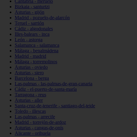
Cantabria - meruelo
Bizkaia - santurtzi
Asturias - gijón
Madrid - pozuelo-de-alarcón
Teruel - sarrión
Cádiz - algodonales
Illes-balears - inca
León - astorga
Salamanca - salamanca
Málaga - benalmádena
Madrid - madrid
Málaga - torremolinos
Asturias - oviedo
Asturias - siero
Barcelona - berga
Las-palmas - las-palmas-de-gran-canaria
Cádiz - el-puerto-de-santa-maría
Tarragona - reus
Asturias - aller
Santa-cruz-de-tenerife - santiago-del-teide
Toledo - illescas
Las-palmas - arrecife
Madrid - torrejón-de-ardoz
Asturias - cangas-de-onís
Alicante - orihuela