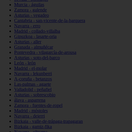
Murcia - águilas
Zamora - galende
Asturias - vegadeo
Cantabria - san-vicente-de-la-barquera
Navarra - erro
Madrid - collado-villalba
Gipuzkoa - lasarte-oria
Asturias - aller
Granada - almuñécar
Pontevedra - vilagarcía-de-arousa
Asturias - soto-del-barco
León - león
Madrid - el-molar
Navarra - lekunberri
A-coruña - betanzos
Las-palmas - agaete
Valladolid - peñafiel
Asturias - sobrescobio
álava - asparrena
Zamora - fuentes-de-ropel
Madrid - móstoles
Navarra - deierri
Bizkaia - valle-de-trápaga-trapagaran
Bizkaia - gamiz-fika
Navarra - ultzama