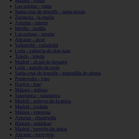
Málaga - ronda
Las-palmas - yaiza
Santa-cruz-de-tenerife - santa-úrsula
Zaragoza - la-muela
Asturias - mieres
Melilla - melilla
Las-palmas - mogán
Alicante - alcoi
Valladolid - valladolid
León - valencia-de-don-juan
Toledo - toledo
Madrid - alcalá-de-henares
León - garrafe-de-torío
Santa-cruz-de-tenerife - granadilla-de-abona
Pontevedra - vigo
Huelva - lepe
Málaga - málaga
Salamanca - salamanca
Madrid - pelayos-de-la-presa
Madrid - coslada
Málaga - estepona
Asturias - ribadesella
Bizkaia - galdakao
Madrid - torrejón-de-ardoz
Alicante - torrevieja