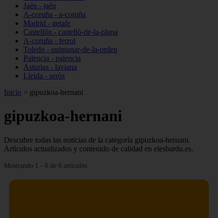
Jaén - jaén
A-coruña - a-coruña
Madrid - getafe
Castellón - castelló-de-la-plana
A-coruña - ferrol
Toledo - quintanar-de-la-orden
Palencia - palencia
Asturias - laviana
Lleida - seròs
Inicio
>
gipuzkoa-hernani
gipuzkoa-hernani
Descubre todas las noticias de la categoría gipuzkoa-hernani.
Artículos actualizados y contenido de calidad en elesbardu.es.
Mostrando 1 - 6 de 6 artículos