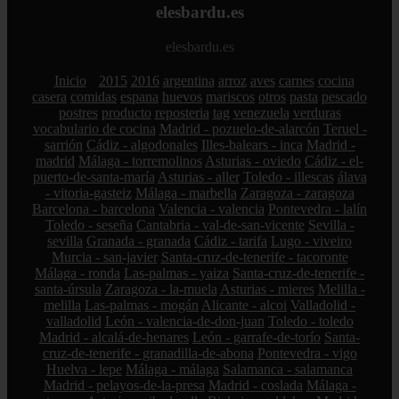
elesbardu.es
elesbardu.es
Inicio
2015
2016
argentina
arroz
aves
carnes
cocina
casera
comidas
espana
huevos
mariscos
otros
pasta
pescado
postres
producto
reposteria
tag
venezuela
verduras
vocabulario de cocina
Madrid - pozuelo-de-alarcón
Teruel -
sarrión
Cádiz - algodonales
Illes-balears - inca
Madrid -
madrid
Málaga - torremolinos
Asturias - oviedo
Cádiz - el-
puerto-de-santa-maría
Asturias - aller
Toledo - illescas
álava
- vitoria-gasteiz
Málaga - marbella
Zaragoza - zaragoza
Barcelona - barcelona
Valencia - valencia
Pontevedra - lalín
Toledo - seseña
Cantabria - val-de-san-vicente
Sevilla -
sevilla
Granada - granada
Cádiz - tarifa
Lugo - viveiro
Murcia - san-javier
Santa-cruz-de-tenerife - tacoronte
Málaga - ronda
Las-palmas - yaiza
Santa-cruz-de-tenerife -
santa-úrsula
Zaragoza - la-muela
Asturias - mieres
Melilla -
melilla
Las-palmas - mogán
Alicante - alcoi
Valladolid -
valladolid
León - valencia-de-don-juan
Toledo - toledo
Madrid - alcalá-de-henares
León - garrafe-de-torío
Santa-
cruz-de-tenerife - granadilla-de-abona
Pontevedra - vigo
Huelva - lepe
Málaga - málaga
Salamanca - salamanca
Madrid - pelayos-de-la-presa
Madrid - coslada
Málaga -