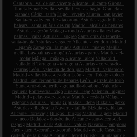
Cantabria - val-de-san-vicente
Alicante - alicante
Girona -
lloret-de-mar
Sevilla - sevilla
León - sahagún
Granada -
granada
Cádiz - tarifa
Lugo - viveiro
Murcia - san-javier
Santa-cruz-de-tenerife - tacoronte
Asturias - grado
Illes-
balears - santa-eulària-des-riu
Madrid - alcalá-de-henares
Asturias - gozón
Málaga - ronda
Asturias - llanes
Las-
palmas - yaiza
Asturias - langreo
Santa-cruz-de-tenerife -
santa-úrsula
Asturias - vegadeo
Alicante - benidorm
Madrid
- leganés
Zaragoza - la-muela
Asturias - mieres
Melilla -
melilla
Las-palmas - mogán
Asturias - parres
Madrid - el-
molar
Málaga - málaga
Alicante - alcoi
Valladolid -
valladolid
Tarragona - tarragona
Asturias - corvera-de-
asturias
León - valencia-de-don-juan
Madrid - valdemoro
Madrid - villaviciosa-de-odón
León - león
Toledo - toledo
Madrid - san-fernando-de-henares
León - garrafe-de-torío
Santa-cruz-de-tenerife - granadilla-de-abona
Valencia -
requena
Pontevedra - vigo
Huelva - lepe
Valencia - alginet
Madrid - pelayos-de-la-presa
Madrid - coslada
Málaga -
estepona
Asturias - piloña
Gipuzkoa - deba
Bizkaia - getxo
Asturias - ribadesella
Navarra - tafalla
Bizkaia - galdakao
Alicante - torrevieja
Burgos - burgos
Madrid - algete
Madrid
- meco
Badajoz - don-benito
Alicante - sant-vicent-del-
raspeig
Madrid - parla
Asturias - valdés
Navarra - pamplona
Jaén - jaén
A-coruña - a-coruña
Madrid - getafe
Castellón -
castelló-de-la-plana
A-coruña - ferrol
Toledo - quintanar-de-