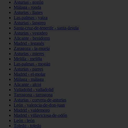
Asturias - gozón
Málaga - ronda
Asturias - llanes
Las-palmas - yaiza
Asturias - langreo
Santa-cruz-de-tenerife - santa-úrsula
Asturias - vegadeo
Alicante - benidorm
Madrid - leganés
Zaragoza - la-muela
Asturias - mieres
Melilla - melilla
Las-palmas - mogán
Asturias - parres
Madrid - el-molar
Málaga - málaga
Alicante - alcoi
Valladolid - valladolid
Tarragona - tarragona
Asturias - corvera-de-asturias
León - valencia-de-don-juan
Madrid - valdemoro
Madrid - villaviciosa-de-odón
León - león
Toledo - toledo