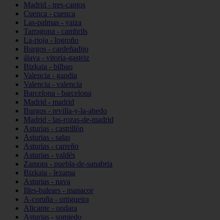
Madrid - tres-cantos
Cuenca - cuenca
Las-palmas - yaiza
Tarragona - cambrils
La-rioja - logroño
Burgos - cardeñadijo
álava - vitoria-gasteiz
Bizkaia - bilbao
Valencia - gandia
Valencia - valencia
Barcelona - barcelona
Madrid - madrid
Burgos - revilla-y-la-ahedo
Madrid - las-rozas-de-madrid
Asturias - castrillón
Asturias - salas
Asturias - carreño
Asturias - valdés
Zamora - puebla-de-sanabria
Bizkaia - lezama
Asturias - nava
Illes-balears - manacor
A-coruña - ortigueira
Alicante - ondara
Asturias - somiedo