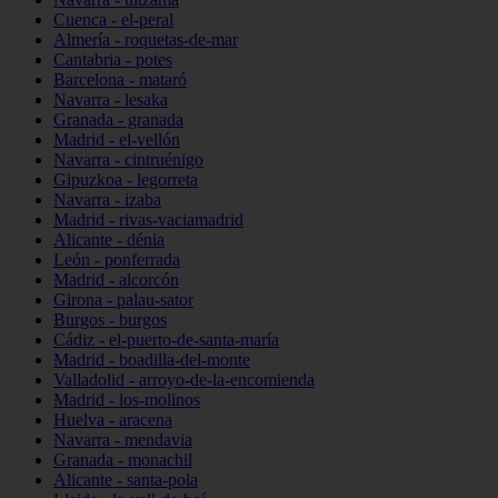
Cuenca - el-peral
Almería - roquetas-de-mar
Cantabria - potes
Barcelona - mataró
Navarra - lesaka
Granada - granada
Madrid - el-vellón
Navarra - cintruénigo
Gipuzkoa - legorreta
Navarra - izaba
Madrid - rivas-vaciamadrid
Alicante - dénia
León - ponferrada
Madrid - alcorcón
Girona - palau-sator
Burgos - burgos
Cádiz - el-puerto-de-santa-maría
Madrid - boadilla-del-monte
Valladolid - arroyo-de-la-encomienda
Madrid - los-molinos
Huelva - aracena
Navarra - mendavia
Granada - monachil
Alicante - santa-pola