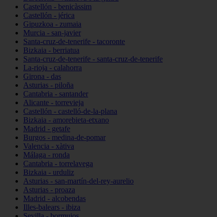
Castellón - benicàssim
Castellón - jérica
Gipuzkoa - zumaia
Murcia - san-javier
Santa-cruz-de-tenerife - tacoronte
Bizkaia - berriatua
Santa-cruz-de-tenerife - santa-cruz-de-tenerife
La-rioja - calahorra
Girona - das
Asturias - piloña
Cantabria - santander
Alicante - torrevieja
Castellón - castelló-de-la-plana
Bizkaia - amorebieta-etxano
Madrid - getafe
Burgos - medina-de-pomar
Valencia - xàtiva
Málaga - ronda
Cantabria - torrelavega
Bizkaia - urduliz
Asturias - san-martín-del-rey-aurelio
Asturias - proaza
Madrid - alcobendas
Illes-balears - ibiza
Sevilla - bormujos