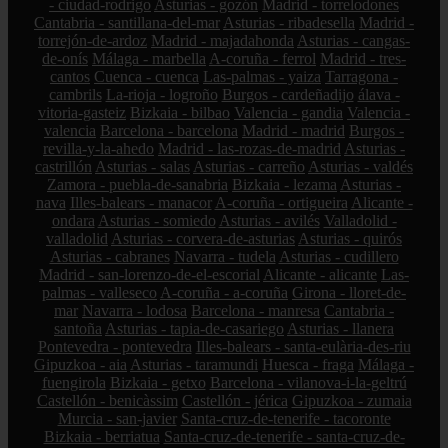
- ciudad-rodrigo
Asturias - gozón
Madrid - torrelodones
Cantabria - santillana-del-mar
Asturias - ribadesella
Madrid -
torrejón-de-ardoz
Madrid - majadahonda
Asturias - cangas-
de-onís
Málaga - marbella
A-coruña - ferrol
Madrid - tres-
cantos
Cuenca - cuenca
Las-palmas - yaiza
Tarragona -
cambrils
La-rioja - logroño
Burgos - cardeñadijo
álava -
vitoria-gasteiz
Bizkaia - bilbao
Valencia - gandia
Valencia -
valencia
Barcelona - barcelona
Madrid - madrid
Burgos -
revilla-y-la-ahedo
Madrid - las-rozas-de-madrid
Asturias -
castrillón
Asturias - salas
Asturias - carreño
Asturias - valdés
Zamora - puebla-de-sanabria
Bizkaia - lezama
Asturias -
nava
Illes-balears - manacor
A-coruña - ortigueira
Alicante -
ondara
Asturias - somiedo
Asturias - avilés
Valladolid -
valladolid
Asturias - corvera-de-asturias
Asturias - quirós
Asturias - cabranes
Navarra - tudela
Asturias - cudillero
Madrid - san-lorenzo-de-el-escorial
Alicante - alicante
Las-
palmas - valleseco
A-coruña - a-coruña
Girona - lloret-de-
mar
Navarra - lodosa
Barcelona - manresa
Cantabria -
santoña
Asturias - tapia-de-casariego
Asturias - llanera
Pontevedra - pontevedra
Illes-balears - santa-eulària-des-riu
Gipuzkoa - aia
Asturias - taramundi
Huesca - fraga
Málaga -
fuengirola
Bizkaia - getxo
Barcelona - vilanova-i-la-geltrú
Castellón - benicàssim
Castellón - jérica
Gipuzkoa - zumaia
Murcia - san-javier
Santa-cruz-de-tenerife - tacoronte
Bizkaia - berriatua
Santa-cruz-de-tenerife - santa-cruz-de-