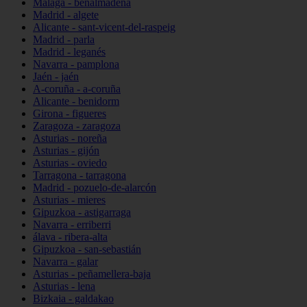
Málaga - benalmádena
Madrid - algete
Alicante - sant-vicent-del-raspeig
Madrid - parla
Madrid - leganés
Navarra - pamplona
Jaén - jaén
A-coruña - a-coruña
Alicante - benidorm
Girona - figueres
Zaragoza - zaragoza
Asturias - noreña
Asturias - gijón
Asturias - oviedo
Tarragona - tarragona
Madrid - pozuelo-de-alarcón
Asturias - mieres
Gipuzkoa - astigarraga
Navarra - erriberri
álava - ribera-alta
Gipuzkoa - san-sebastián
Navarra - galar
Asturias - peñamellera-baja
Asturias - lena
Bizkaia - galdakao