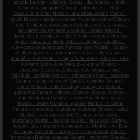
tenerife
La-rioja - calahorra
Girona - das
Asturias - piloña
Cantabria - santander
Alicante - torrevieja
Castellón -
castelló-de-la-plana
Bizkaia - amorebieta-etxano
Madrid -
getafe
Burgos - medina-de-pomar
Valencia - xàtiva
Málaga -
ronda
Cantabria - torrelavega
Bizkaia - urduliz
Asturias -
san-martín-del-rey-aurelio
Asturias - proaza
Madrid -
alcobendas
Illes-balears - ibiza
Sevilla - bormujos
Murcia -
águilas
Zamora - galende
Asturias - vegadeo
Cantabria -
san-vicente-de-la-barquera
Navarra - erro
Madrid - collado-
villalba
Gipuzkoa - lasarte-oria
Asturias - aller
Granada -
almuñécar
Pontevedra - vilagarcía-de-arousa
Asturias - soto-
del-barco
León - león
Madrid - el-molar
Navarra -
lekunberri
A-coruña - betanzos
Las-palmas - agaete
Valladolid - peñafiel
Asturias - sobrescobio
álava - asparrena
Zamora - fuentes-de-ropel
Madrid - móstoles
Navarra -
deierri
Bizkaia - valle-de-trápaga-trapagaran
Bizkaia -
gamiz-fika
Navarra - ultzama
Cuenca - el-peral
Almería -
roquetas-de-mar
Cantabria - potes
Barcelona - mataró
Navarra - lesaka
Granada - granada
Madrid - el-vellón
Navarra - cintruénigo
Gipuzkoa - legorreta
Navarra - izaba
Madrid - rivas-vaciamadrid
Alicante - dénia
León -
ponferrada
Madrid - alcorcón
Girona - palau-sator
Burgos -
burgos
Cádiz - el-puerto-de-santa-maría
Madrid - boadilla-
del-monte
Valladolid - arroyo-de-la-encomienda
Madrid -
los-molinos
Huelva - aracena
Navarra - mendavia
Granada -