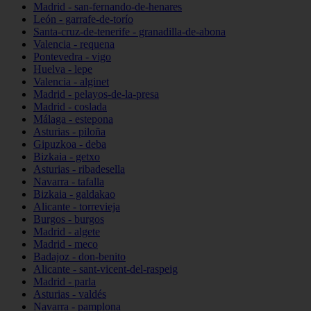
Madrid - san-fernando-de-henares
León - garrafe-de-torío
Santa-cruz-de-tenerife - granadilla-de-abona
Valencia - requena
Pontevedra - vigo
Huelva - lepe
Valencia - alginet
Madrid - pelayos-de-la-presa
Madrid - coslada
Málaga - estepona
Asturias - piloña
Gipuzkoa - deba
Bizkaia - getxo
Asturias - ribadesella
Navarra - tafalla
Bizkaia - galdakao
Alicante - torrevieja
Burgos - burgos
Madrid - algete
Madrid - meco
Badajoz - don-benito
Alicante - sant-vicent-del-raspeig
Madrid - parla
Asturias - valdés
Navarra - pamplona