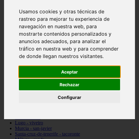
Madrid - pozuelo-de-alarcón
Usamos cookies y otras técnicas de
Teruel - sarrión
Cádiz - algodonales
rastreo para mejorar tu experiencia de
Illes-balears - inca
navegación en nuestra web, para
Madrid - madrid
mostrarte contenidos personalizados y
Málaga - torremolinos
Asturias - oviedo
anuncios adecuados, para analizar el
Cádiz - el-puerto-de-santa-maría
tráfico en nuestra web y para comprender
Asturias - aller
de donde llegan nuestros visitantes.
Toledo - illescas
álava - vitoria-gasteiz
Málaga - marbella
Aceptar
Zaragoza - zaragoza
Barcelona - barcelona
Valencia - valencia
Rechazar
Pontevedra - lalín
Toledo - seseña
Configurar
Cantabria - val-de-san-vicente
Sevilla - sevilla
Granada - granada
Cádiz - tarifa
Lugo - viveiro
Murcia - san-javier
Santa-cruz-de-tenerife - tacoronte