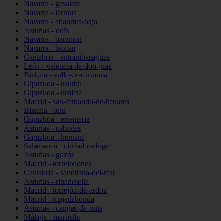
Navarra - gesalatz
Navarra - larraun
Navarra - abaurrea-baja
Asturias - onís
Navarra - barañain
Navarra - baztan
Cantabria - entrambasaguas
León - valencia-de-don-juan
Bizkaia - valle-de-carranza
Gipuzkoa - usurbil
Gipuzkoa - urnieta
Madrid - san-fernando-de-henares
Bizkaia - loiu
Gipuzkoa - errenteria
Asturias - cabrales
Gipuzkoa - hernani
Salamanca - ciudad-rodrigo
Asturias - gozón
Madrid - torrelodones
Cantabria - santillana-del-mar
Asturias - ribadesella
Madrid - torrejón-de-ardoz
Madrid - majadahonda
Asturias - cangas-de-onís
Málaga - marbella