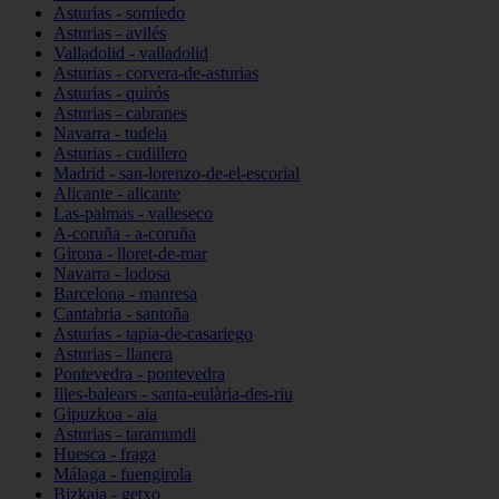
Asturias - somiedo
Asturias - avilés
Valladolid - valladolid
Asturias - corvera-de-asturias
Asturias - quirós
Asturias - cabranes
Navarra - tudela
Asturias - cudillero
Madrid - san-lorenzo-de-el-escorial
Alicante - alicante
Las-palmas - valleseco
A-coruña - a-coruña
Girona - lloret-de-mar
Navarra - lodosa
Barcelona - manresa
Cantabria - santoña
Asturias - tapia-de-casariego
Asturias - llanera
Pontevedra - pontevedra
Illes-balears - santa-eulària-des-riu
Gipuzkoa - aia
Asturias - taramundi
Huesca - fraga
Málaga - fuengirola
Bizkaia - getxo