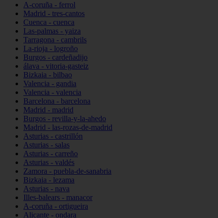
A-coruña - ferrol
Madrid - tres-cantos
Cuenca - cuenca
Las-palmas - yaiza
Tarragona - cambrils
La-rioja - logroño
Burgos - cardeñadijo
álava - vitoria-gasteiz
Bizkaia - bilbao
Valencia - gandia
Valencia - valencia
Barcelona - barcelona
Madrid - madrid
Burgos - revilla-y-la-ahedo
Madrid - las-rozas-de-madrid
Asturias - castrillón
Asturias - salas
Asturias - carreño
Asturias - valdés
Zamora - puebla-de-sanabria
Bizkaia - lezama
Asturias - nava
Illes-balears - manacor
A-coruña - ortigueira
Alicante - ondara