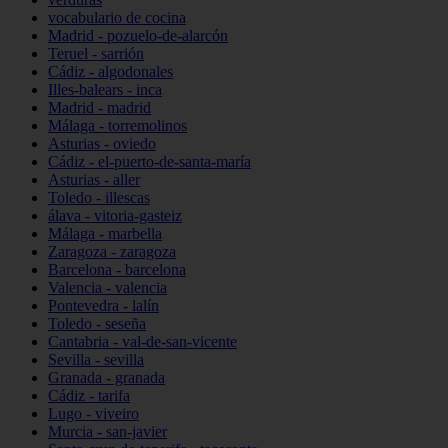
vocabulario de cocina
Madrid - pozuelo-de-alarcón
Teruel - sarrión
Cádiz - algodonales
Illes-balears - inca
Madrid - madrid
Málaga - torremolinos
Asturias - oviedo
Cádiz - el-puerto-de-santa-maría
Asturias - aller
Toledo - illescas
álava - vitoria-gasteiz
Málaga - marbella
Zaragoza - zaragoza
Barcelona - barcelona
Valencia - valencia
Pontevedra - lalín
Toledo - seseña
Cantabria - val-de-san-vicente
Sevilla - sevilla
Granada - granada
Cádiz - tarifa
Lugo - viveiro
Murcia - san-javier