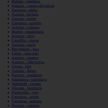
Bizkaia - galdakao
Asturias - cangas-del-narcea
Zaragoza - utebo
Asturias - laviana
Asturias - parres
Gipuzkoa - azpeitia
Asturias - colunga
Madrid - guadarrama
Asturias - siero
Castellón - orpesa
Asturias - navia
Illes-balears - inca
Lleida - naut-aran
Asturias - langreo
Asturias - villaviciosa
Girona - olot
Asturias - llanes
Navarra - pamplona
Salamanca - salamanca
Valladolid - zaratán
Alicante - benidorm
Pontevedra - vigo
Gipuzkoa - zerain
Gipuzkoa - andoain
Navarra - valtierra