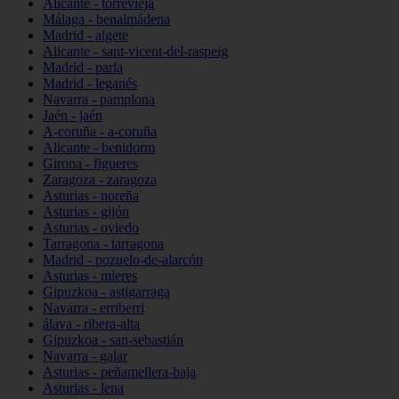
Alicante - torrevieja
Málaga - benalmádena
Madrid - algete
Alicante - sant-vicent-del-raspeig
Madrid - parla
Madrid - leganés
Navarra - pamplona
Jaén - jaén
A-coruña - a-coruña
Alicante - benidorm
Girona - figueres
Zaragoza - zaragoza
Asturias - noreña
Asturias - gijón
Asturias - oviedo
Tarragona - tarragona
Madrid - pozuelo-de-alarcón
Asturias - mieres
Gipuzkoa - astigarraga
Navarra - erriberri
álava - ribera-alta
Gipuzkoa - san-sebastián
Navarra - galar
Asturias - peñamellera-baja
Asturias - lena