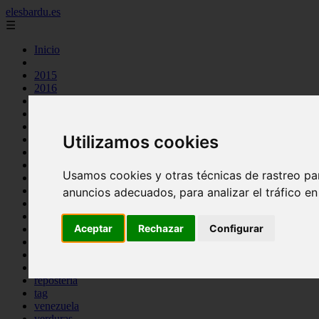
elesbardu.es
☰
Inicio
2015
2016
argentina
arroz
aves
Utilizamos cookies
carnes
cocina casera
comidas
Usamos cookies y otras técnicas de rastreo pa
espana
huevos
anuncios adecuados, para analizar el tráfico e
mariscos
otros
Aceptar
Rechazar
Configurar
pasta
pescado
postres
producto
reposteria
tag
venezuela
verduras