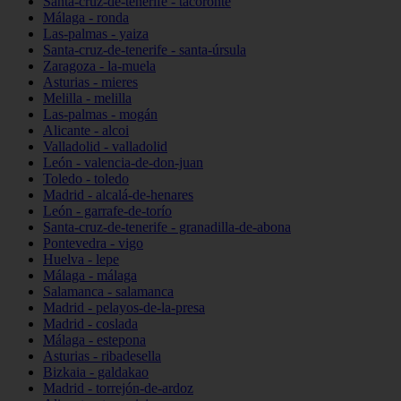
Santa-cruz-de-tenerife - tacoronte
Málaga - ronda
Las-palmas - yaiza
Santa-cruz-de-tenerife - santa-úrsula
Zaragoza - la-muela
Asturias - mieres
Melilla - melilla
Las-palmas - mogán
Alicante - alcoi
Valladolid - valladolid
León - valencia-de-don-juan
Toledo - toledo
Madrid - alcalá-de-henares
León - garrafe-de-torío
Santa-cruz-de-tenerife - granadilla-de-abona
Pontevedra - vigo
Huelva - lepe
Málaga - málaga
Salamanca - salamanca
Madrid - pelayos-de-la-presa
Madrid - coslada
Málaga - estepona
Asturias - ribadesella
Bizkaia - galdakao
Madrid - torrejón-de-ardoz