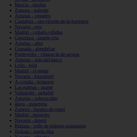
Murcia - águilas
Zamora - galende
Asturias - vegadeo
Cantabria - san-vicente-de-la-barquera
Navarra - erro
Madrid - collado-villalba
Gipuzkoa - lasarte-oria
Asturias - aller
Granada - almuñécar
Pontevedra - vilagarcía-de-arousa
Asturias - soto-del-barco
León - león
Madrid - el-molar
Navarra - lekunberri
A-coruña - betanzos
Las-palmas - agaete
Valladolid - peñafiel
Asturias - sobrescobio
álava - asparrena
Zamora - fuentes-de-ropel
Madrid - móstoles
Navarra - deierri
Bizkaia - valle-de-trápaga-trapagaran
Bizkaia - gamiz-fika
Navarra - ultzama