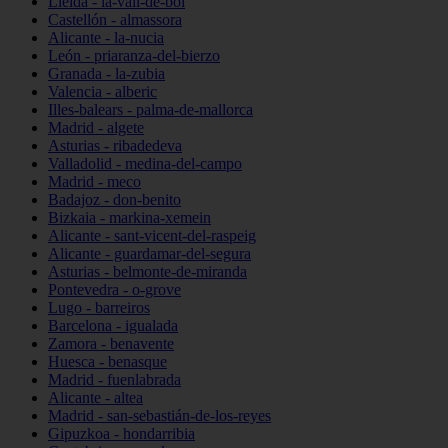
Lleida - la-vall-de-boí
Castellón - almassora
Alicante - la-nucia
León - priaranza-del-bierzo
Granada - la-zubia
Valencia - alberic
Illes-balears - palma-de-mallorca
Madrid - algete
Asturias - ribadedeva
Valladolid - medina-del-campo
Madrid - meco
Badajoz - don-benito
Bizkaia - markina-xemein
Alicante - sant-vicent-del-raspeig
Alicante - guardamar-del-segura
Asturias - belmonte-de-miranda
Pontevedra - o-grove
Lugo - barreiros
Barcelona - igualada
Zamora - benavente
Huesca - benasque
Madrid - fuenlabrada
Alicante - altea
Madrid - san-sebastián-de-los-reyes
Gipuzkoa - hondarribia