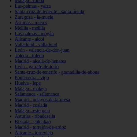
Málaga - ronda
Las-palmas - yaiza
Santa-cruz-de-tenerife - santa-úrsula
Zaragoza - la-muela
Asturias - mieres
Melilla - melilla
Las-palmas - mogán
Alicante - alcoi
Valladolid - valladolid
León - valencia-de-don-juan
Toledo - toledo
Madrid - alcalá-de-henares
León - garrafe-de-torío
Santa-cruz-de-tenerife - granadilla-de-abona
Pontevedra - vigo
Huelva - lepe
Málaga - málaga
Salamanca - salamanca
Madrid - pelayos-de-la-presa
Madrid - coslada
Málaga - estepona
Asturias - ribadesella
Bizkaia - galdakao
Madrid - torrejón-de-ardoz
Alicante - torrevieja