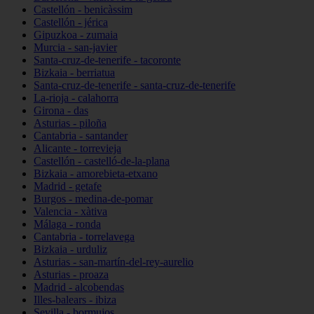
Castellón - benicàssim
Castellón - jérica
Gipuzkoa - zumaia
Murcia - san-javier
Santa-cruz-de-tenerife - tacoronte
Bizkaia - berriatua
Santa-cruz-de-tenerife - santa-cruz-de-tenerife
La-rioja - calahorra
Girona - das
Asturias - piloña
Cantabria - santander
Alicante - torrevieja
Castellón - castelló-de-la-plana
Bizkaia - amorebieta-etxano
Madrid - getafe
Burgos - medina-de-pomar
Valencia - xàtiva
Málaga - ronda
Cantabria - torrelavega
Bizkaia - urduliz
Asturias - san-martín-del-rey-aurelio
Asturias - proaza
Madrid - alcobendas
Illes-balears - ibiza
Sevilla - bormujos