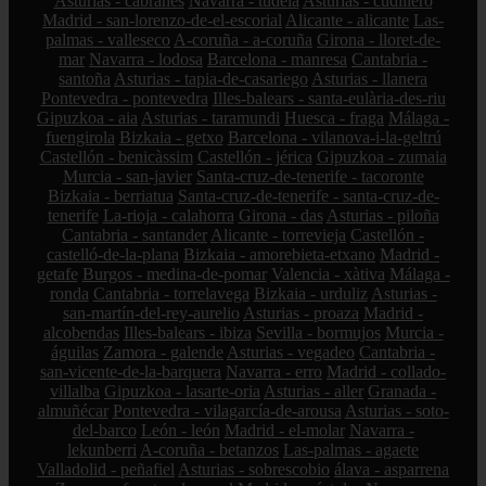
Asturias - cabranes
Navarra - tudela
Asturias - cudillero
Madrid - san-lorenzo-de-el-escorial
Alicante - alicante
Las-
palmas - valleseco
A-coruña - a-coruña
Girona - lloret-de-
mar
Navarra - lodosa
Barcelona - manresa
Cantabria -
santoña
Asturias - tapia-de-casariego
Asturias - llanera
Pontevedra - pontevedra
Illes-balears - santa-eulària-des-riu
Gipuzkoa - aia
Asturias - taramundi
Huesca - fraga
Málaga -
fuengirola
Bizkaia - getxo
Barcelona - vilanova-i-la-geltrú
Castellón - benicàssim
Castellón - jérica
Gipuzkoa - zumaia
Murcia - san-javier
Santa-cruz-de-tenerife - tacoronte
Bizkaia - berriatua
Santa-cruz-de-tenerife - santa-cruz-de-
tenerife
La-rioja - calahorra
Girona - das
Asturias - piloña
Cantabria - santander
Alicante - torrevieja
Castellón -
castelló-de-la-plana
Bizkaia - amorebieta-etxano
Madrid -
getafe
Burgos - medina-de-pomar
Valencia - xàtiva
Málaga -
ronda
Cantabria - torrelavega
Bizkaia - urduliz
Asturias -
san-martín-del-rey-aurelio
Asturias - proaza
Madrid -
alcobendas
Illes-balears - ibiza
Sevilla - bormujos
Murcia -
águilas
Zamora - galende
Asturias - vegadeo
Cantabria -
san-vicente-de-la-barquera
Navarra - erro
Madrid - collado-
villalba
Gipuzkoa - lasarte-oria
Asturias - aller
Granada -
almuñécar
Pontevedra - vilagarcía-de-arousa
Asturias - soto-
del-barco
León - león
Madrid - el-molar
Navarra -
lekunberri
A-coruña - betanzos
Las-palmas - agaete
Valladolid - peñafiel
Asturias - sobrescobio
álava - asparrena