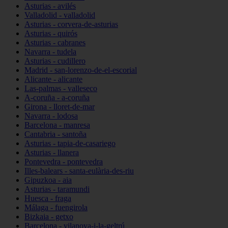
Asturias - avilés
Valladolid - valladolid
Asturias - corvera-de-asturias
Asturias - quirós
Asturias - cabranes
Navarra - tudela
Asturias - cudillero
Madrid - san-lorenzo-de-el-escorial
Alicante - alicante
Las-palmas - valleseco
A-coruña - a-coruña
Girona - lloret-de-mar
Navarra - lodosa
Barcelona - manresa
Cantabria - santoña
Asturias - tapia-de-casariego
Asturias - llanera
Pontevedra - pontevedra
Illes-balears - santa-eulària-des-riu
Gipuzkoa - aia
Asturias - taramundi
Huesca - fraga
Málaga - fuengirola
Bizkaia - getxo
Barcelona - vilanova-i-la-geltrú