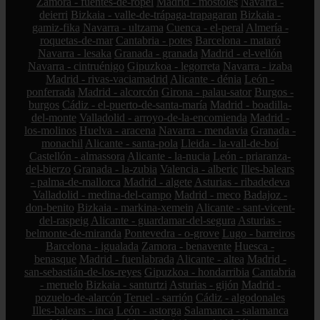
Zamora - fuentes-de-ropel
Madrid - móstoles
Navarra -
deierri
Bizkaia - valle-de-trápaga-trapagaran
Bizkaia -
gamiz-fika
Navarra - ultzama
Cuenca - el-peral
Almería -
roquetas-de-mar
Cantabria - potes
Barcelona - mataró
Navarra - lesaka
Granada - granada
Madrid - el-vellón
Navarra - cintruénigo
Gipuzkoa - legorreta
Navarra - izaba
Madrid - rivas-vaciamadrid
Alicante - dénia
León -
ponferrada
Madrid - alcorcón
Girona - palau-sator
Burgos -
burgos
Cádiz - el-puerto-de-santa-maría
Madrid - boadilla-
del-monte
Valladolid - arroyo-de-la-encomienda
Madrid -
los-molinos
Huelva - aracena
Navarra - mendavia
Granada -
monachil
Alicante - santa-pola
Lleida - la-vall-de-boí
Castellón - almassora
Alicante - la-nucia
León - priaranza-
del-bierzo
Granada - la-zubia
Valencia - alberic
Illes-balears
- palma-de-mallorca
Madrid - algete
Asturias - ribadedeva
Valladolid - medina-del-campo
Madrid - meco
Badajoz -
don-benito
Bizkaia - markina-xemein
Alicante - sant-vicent-
del-raspeig
Alicante - guardamar-del-segura
Asturias -
belmonte-de-miranda
Pontevedra - o-grove
Lugo - barreiros
Barcelona - igualada
Zamora - benavente
Huesca -
benasque
Madrid - fuenlabrada
Alicante - altea
Madrid -
san-sebastián-de-los-reyes
Gipuzkoa - hondarribia
Cantabria
- meruelo
Bizkaia - santurtzi
Asturias - gijón
Madrid -
pozuelo-de-alarcón
Teruel - sarrión
Cádiz - algodonales
Illes-balears - inca
León - astorga
Salamanca - salamanca