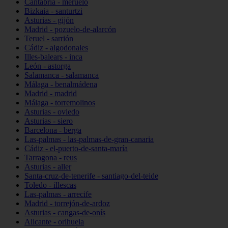
Cantabria - meruelo
Bizkaia - santurtzi
Asturias - gijón
Madrid - pozuelo-de-alarcón
Teruel - sarrión
Cádiz - algodonales
Illes-balears - inca
León - astorga
Salamanca - salamanca
Málaga - benalmádena
Madrid - madrid
Málaga - torremolinos
Asturias - oviedo
Asturias - siero
Barcelona - berga
Las-palmas - las-palmas-de-gran-canaria
Cádiz - el-puerto-de-santa-maría
Tarragona - reus
Asturias - aller
Santa-cruz-de-tenerife - santiago-del-teide
Toledo - illescas
Las-palmas - arrecife
Madrid - torrejón-de-ardoz
Asturias - cangas-de-onís
Alicante - orihuela