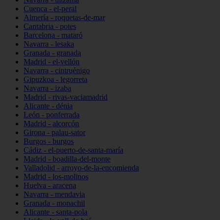
Cuenca - el-peral
Almería - roquetas-de-mar
Cantabria - potes
Barcelona - mataró
Navarra - lesaka
Granada - granada
Madrid - el-vellón
Navarra - cintruénigo
Gipuzkoa - legorreta
Navarra - izaba
Madrid - rivas-vaciamadrid
Alicante - dénia
León - ponferrada
Madrid - alcorcón
Girona - palau-sator
Burgos - burgos
Cádiz - el-puerto-de-santa-maría
Madrid - boadilla-del-monte
Valladolid - arroyo-de-la-encomienda
Madrid - los-molinos
Huelva - aracena
Navarra - mendavia
Granada - monachil
Alicante - santa-pola