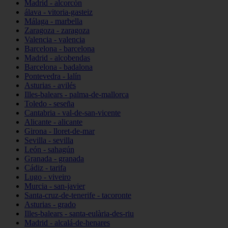
Madrid - alcorcón
álava - vitoria-gasteiz
Málaga - marbella
Zaragoza - zaragoza
Valencia - valencia
Barcelona - barcelona
Madrid - alcobendas
Barcelona - badalona
Pontevedra - lalín
Asturias - avilés
Illes-balears - palma-de-mallorca
Toledo - seseña
Cantabria - val-de-san-vicente
Alicante - alicante
Girona - lloret-de-mar
Sevilla - sevilla
León - sahagún
Granada - granada
Cádiz - tarifa
Lugo - viveiro
Murcia - san-javier
Santa-cruz-de-tenerife - tacoronte
Asturias - grado
Illes-balears - santa-eulària-des-riu
Madrid - alcalá-de-henares