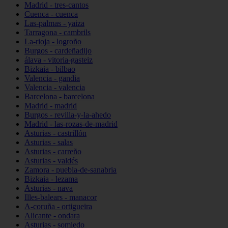
Madrid - tres-cantos
Cuenca - cuenca
Las-palmas - yaiza
Tarragona - cambrils
La-rioja - logroño
Burgos - cardeñadijo
álava - vitoria-gasteiz
Bizkaia - bilbao
Valencia - gandia
Valencia - valencia
Barcelona - barcelona
Madrid - madrid
Burgos - revilla-y-la-ahedo
Madrid - las-rozas-de-madrid
Asturias - castrillón
Asturias - salas
Asturias - carreño
Asturias - valdés
Zamora - puebla-de-sanabria
Bizkaia - lezama
Asturias - nava
Illes-balears - manacor
A-coruña - ortigueira
Alicante - ondara
Asturias - somiedo