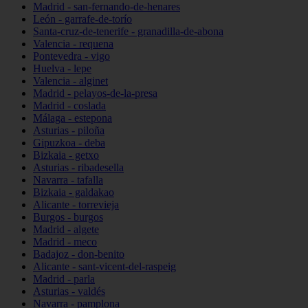
Madrid - san-fernando-de-henares
León - garrafe-de-torío
Santa-cruz-de-tenerife - granadilla-de-abona
Valencia - requena
Pontevedra - vigo
Huelva - lepe
Valencia - alginet
Madrid - pelayos-de-la-presa
Madrid - coslada
Málaga - estepona
Asturias - piloña
Gipuzkoa - deba
Bizkaia - getxo
Asturias - ribadesella
Navarra - tafalla
Bizkaia - galdakao
Alicante - torrevieja
Burgos - burgos
Madrid - algete
Madrid - meco
Badajoz - don-benito
Alicante - sant-vicent-del-raspeig
Madrid - parla
Asturias - valdés
Navarra - pamplona