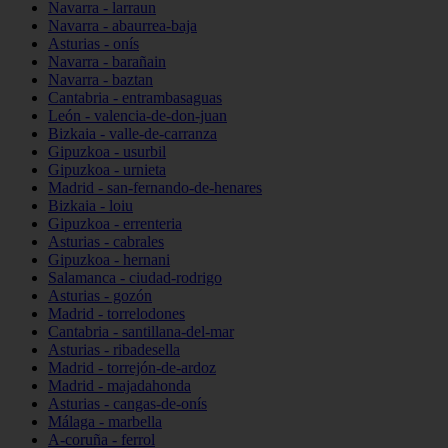
Navarra - larraun
Navarra - abaurrea-baja
Asturias - onís
Navarra - barañain
Navarra - baztan
Cantabria - entrambasaguas
León - valencia-de-don-juan
Bizkaia - valle-de-carranza
Gipuzkoa - usurbil
Gipuzkoa - urnieta
Madrid - san-fernando-de-henares
Bizkaia - loiu
Gipuzkoa - errenteria
Asturias - cabrales
Gipuzkoa - hernani
Salamanca - ciudad-rodrigo
Asturias - gozón
Madrid - torrelodones
Cantabria - santillana-del-mar
Asturias - ribadesella
Madrid - torrejón-de-ardoz
Madrid - majadahonda
Asturias - cangas-de-onís
Málaga - marbella
A-coruña - ferrol