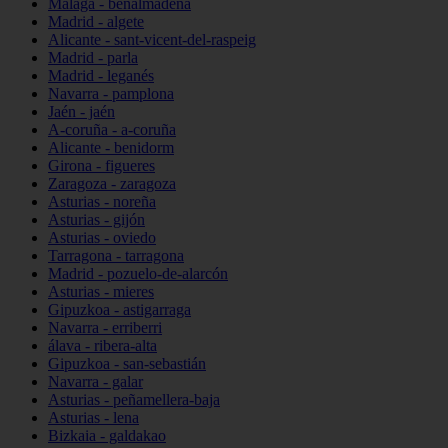
Málaga - benalmádena
Madrid - algete
Alicante - sant-vicent-del-raspeig
Madrid - parla
Madrid - leganés
Navarra - pamplona
Jaén - jaén
A-coruña - a-coruña
Alicante - benidorm
Girona - figueres
Zaragoza - zaragoza
Asturias - noreña
Asturias - gijón
Asturias - oviedo
Tarragona - tarragona
Madrid - pozuelo-de-alarcón
Asturias - mieres
Gipuzkoa - astigarraga
Navarra - erriberri
álava - ribera-alta
Gipuzkoa - san-sebastián
Navarra - galar
Asturias - peñamellera-baja
Asturias - lena
Bizkaia - galdakao