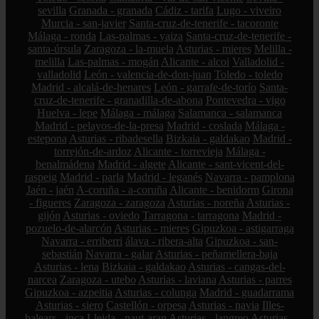
sevilla
Granada - granada
Cádiz - tarifa
Lugo - viveiro
Murcia - san-javier
Santa-cruz-de-tenerife - tacoronte
Málaga - ronda
Las-palmas - yaiza
Santa-cruz-de-tenerife -
santa-úrsula
Zaragoza - la-muela
Asturias - mieres
Melilla -
melilla
Las-palmas - mogán
Alicante - alcoi
Valladolid -
valladolid
León - valencia-de-don-juan
Toledo - toledo
Madrid - alcalá-de-henares
León - garrafe-de-torío
Santa-
cruz-de-tenerife - granadilla-de-abona
Pontevedra - vigo
Huelva - lepe
Málaga - málaga
Salamanca - salamanca
Madrid - pelayos-de-la-presa
Madrid - coslada
Málaga -
estepona
Asturias - ribadesella
Bizkaia - galdakao
Madrid -
torrejón-de-ardoz
Alicante - torrevieja
Málaga -
benalmádena
Madrid - algete
Alicante - sant-vicent-del-
raspeig
Madrid - parla
Madrid - leganés
Navarra - pamplona
Jaén - jaén
A-coruña - a-coruña
Alicante - benidorm
Girona
- figueres
Zaragoza - zaragoza
Asturias - noreña
Asturias -
gijón
Asturias - oviedo
Tarragona - tarragona
Madrid -
pozuelo-de-alarcón
Asturias - mieres
Gipuzkoa - astigarraga
Navarra - erriberri
álava - ribera-alta
Gipuzkoa - san-
sebastián
Navarra - galar
Asturias - peñamellera-baja
Asturias - lena
Bizkaia - galdakao
Asturias - cangas-del-
narcea
Zaragoza - utebo
Asturias - laviana
Asturias - parres
Gipuzkoa - azpeitia
Asturias - colunga
Madrid - guadarrama
Asturias - siero
Castellón - orpesa
Asturias - navia
Illes-
balears - inca
Lleida - naut-aran
Asturias - langreo
Asturias -