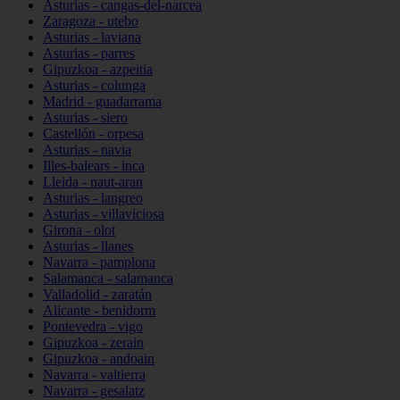
Asturias - cangas-del-narcea
Zaragoza - utebo
Asturias - laviana
Asturias - parres
Gipuzkoa - azpeitia
Asturias - colunga
Madrid - guadarrama
Asturias - siero
Castellón - orpesa
Asturias - navia
Illes-balears - inca
Lleida - naut-aran
Asturias - langreo
Asturias - villaviciosa
Girona - olot
Asturias - llanes
Navarra - pamplona
Salamanca - salamanca
Valladolid - zaratán
Alicante - benidorm
Pontevedra - vigo
Gipuzkoa - zerain
Gipuzkoa - andoain
Navarra - valtierra
Navarra - gesalatz