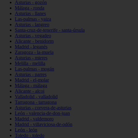
Asturias - gozón
Málaga - ronda
Asturias - llanes
Las-palmas - yaiza
Asturias - langreo
Santa-cruz-de-tenerife - santa-úrsula
Asturias - vegadeo
Alicante - benidorm
Madrid - leganés
Zaragoza - la-muela
Asturias - mieres
Melilla - melilla
Las-palmas - mogán
Asturias - parres
Madrid - el-molar
Málaga - málaga
Alicante - alcoi
Valladolid - valladolid
Tarragona - tarragona
Asturias - corvera-de-asturias
León - valencia-de-don-juan
Madrid - valdemoro
Madrid - villaviciosa-de-odón
León - león
Toledo - toledo