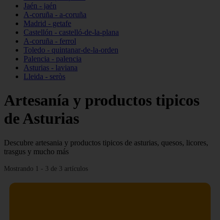
Jaén - jaén
A-coruña - a-coruña
Madrid - getafe
Castellón - castelló-de-la-plana
A-coruña - ferrol
Toledo - quintanar-de-la-orden
Palencia - palencia
Asturias - laviana
Lleida - seròs
Artesanía y productos tipicos
de Asturias
Descubre artesania y productos tipicos de asturias, quesos, licores,
trasgus y mucho más
Mostrando 1 - 3 de 3 artículos