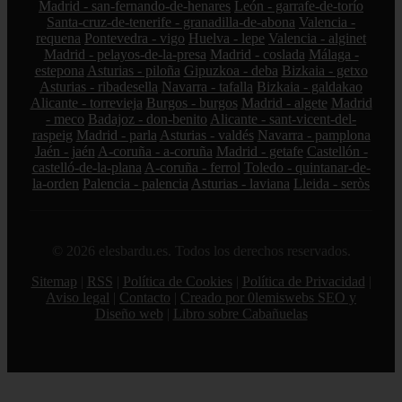
Madrid - san-fernando-de-henares
León - garrafe-de-torío
Santa-cruz-de-tenerife - granadilla-de-abona
Valencia -
requena
Pontevedra - vigo
Huelva - lepe
Valencia - alginet
Madrid - pelayos-de-la-presa
Madrid - coslada
Málaga -
estepona
Asturias - piloña
Gipuzkoa - deba
Bizkaia - getxo
Asturias - ribadesella
Navarra - tafalla
Bizkaia - galdakao
Alicante - torrevieja
Burgos - burgos
Madrid - algete
Madrid
- meco
Badajoz - don-benito
Alicante - sant-vicent-del-
raspeig
Madrid - parla
Asturias - valdés
Navarra - pamplona
Jaén - jaén
A-coruña - a-coruña
Madrid - getafe
Castellón -
castelló-de-la-plana
A-coruña - ferrol
Toledo - quintanar-de-
la-orden
Palencia - palencia
Asturias - laviana
Lleida - seròs
© 2026 elesbardu.es. Todos los derechos reservados.
Sitemap
|
RSS
|
Política de Cookies
|
Política de Privacidad
|
Aviso legal
|
Contacto
|
Creado por 0lemiswebs SEO y
Diseño web
|
Libro sobre Cabañuelas