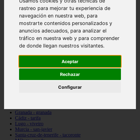
Usamos cookies y otras técnicas de
Madrid - pozuelo-de-alarcón
rastreo para mejorar tu experiencia de
Teruel - sarrión
navegación en nuestra web, para
Cádiz - algodonales
Illes-balears - inca
mostrarte contenidos personalizados y
Madrid - madrid
anuncios adecuados, para analizar el
Málaga - torremolinos
tráfico en nuestra web y para comprender
Asturias - oviedo
Cádiz - el-puerto-de-santa-maría
de donde llegan nuestros visitantes.
Asturias - aller
Toledo - illescas
Aceptar
álava - vitoria-gasteiz
Málaga - marbella
Zaragoza - zaragoza
Rechazar
Barcelona - barcelona
Valencia - valencia
Configurar
Pontevedra - lalín
Toledo - seseña
Cantabria - val-de-san-vicente
Sevilla - sevilla
Granada - granada
Cádiz - tarifa
Lugo - viveiro
Murcia - san-javier
Santa-cruz-de-tenerife - tacoronte