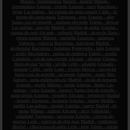
Málaga - benalmádena
Madrid - madrid
Málaga -
torremolinos
Asturias - oviedo
Asturias - siero
Barcelona -
berga
Las-palmas - las-palmas-de-gran-canaria
Cádiz - el-
puerto-de-santa-maría
Tarragona - reus
Asturias - aller
Santa-cruz-de-tenerife - santiago-del-teide
Toledo - illescas
Las-palmas - arrecife
Madrid - torrejón-de-ardoz
Asturias -
cangas-de-onís
Alicante - orihuela
Madrid - alcorcón
álava -
vitoria-gasteiz
Málaga - marbella
Zaragoza - zaragoza
Valencia - valencia
Barcelona - barcelona
Madrid -
alcobendas
Barcelona - badalona
Pontevedra - lalín
Asturias
- avilés
Illes-balears - palma-de-mallorca
Toledo - seseña
Cantabria - val-de-san-vicente
Alicante - alicante
Girona -
lloret-de-mar
Sevilla - sevilla
León - sahagún
Granada -
granada
Cádiz - tarifa
Lugo - viveiro
Murcia - san-javier
Santa-cruz-de-tenerife - tacoronte
Asturias - grado
Illes-
balears - santa-eulària-des-riu
Madrid - alcalá-de-henares
Asturias - gozón
Málaga - ronda
Asturias - llanes
Las-
palmas - yaiza
Asturias - langreo
Santa-cruz-de-tenerife -
santa-úrsula
Asturias - vegadeo
Alicante - benidorm
Madrid
- leganés
Zaragoza - la-muela
Asturias - mieres
Melilla -
melilla
Las-palmas - mogán
Asturias - parres
Madrid - el-
molar
Málaga - málaga
Alicante - alcoi
Valladolid -
valladolid
Tarragona - tarragona
Asturias - corvera-de-
asturias
León - valencia-de-don-juan
Madrid - valdemoro
Madrid - villaviciosa-de-odón
León - león
Toledo - toledo