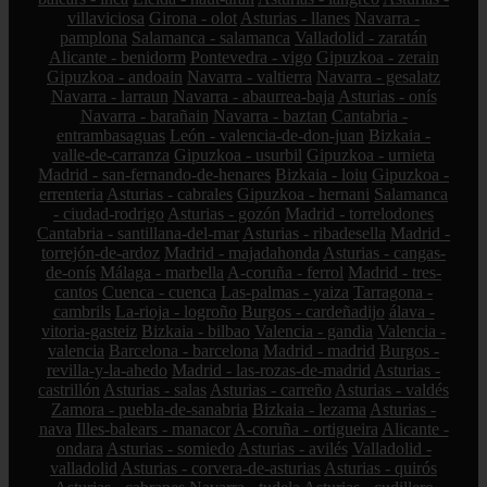
villaviciosa
Girona - olot
Asturias - llanes
Navarra -
pamplona
Salamanca - salamanca
Valladolid - zaratán
Alicante - benidorm
Pontevedra - vigo
Gipuzkoa - zerain
Gipuzkoa - andoain
Navarra - valtierra
Navarra - gesalatz
Navarra - larraun
Navarra - abaurrea-baja
Asturias - onís
Navarra - barañain
Navarra - baztan
Cantabria -
entrambasaguas
León - valencia-de-don-juan
Bizkaia -
valle-de-carranza
Gipuzkoa - usurbil
Gipuzkoa - urnieta
Madrid - san-fernando-de-henares
Bizkaia - loiu
Gipuzkoa -
errenteria
Asturias - cabrales
Gipuzkoa - hernani
Salamanca
- ciudad-rodrigo
Asturias - gozón
Madrid - torrelodones
Cantabria - santillana-del-mar
Asturias - ribadesella
Madrid -
torrejón-de-ardoz
Madrid - majadahonda
Asturias - cangas-
de-onís
Málaga - marbella
A-coruña - ferrol
Madrid - tres-
cantos
Cuenca - cuenca
Las-palmas - yaiza
Tarragona -
cambrils
La-rioja - logroño
Burgos - cardeñadijo
álava -
vitoria-gasteiz
Bizkaia - bilbao
Valencia - gandia
Valencia -
valencia
Barcelona - barcelona
Madrid - madrid
Burgos -
revilla-y-la-ahedo
Madrid - las-rozas-de-madrid
Asturias -
castrillón
Asturias - salas
Asturias - carreño
Asturias - valdés
Zamora - puebla-de-sanabria
Bizkaia - lezama
Asturias -
nava
Illes-balears - manacor
A-coruña - ortigueira
Alicante -
ondara
Asturias - somiedo
Asturias - avilés
Valladolid -
valladolid
Asturias - corvera-de-asturias
Asturias - quirós