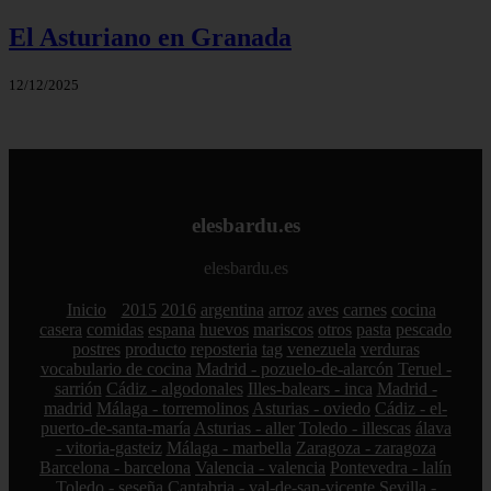
El Asturiano en Granada
12/12/2025
elesbardu.es
elesbardu.es
Inicio
2015
2016
argentina
arroz
aves
carnes
cocina
casera
comidas
espana
huevos
mariscos
otros
pasta
pescado
postres
producto
reposteria
tag
venezuela
verduras
vocabulario de cocina
Madrid - pozuelo-de-alarcón
Teruel -
sarrión
Cádiz - algodonales
Illes-balears - inca
Madrid -
madrid
Málaga - torremolinos
Asturias - oviedo
Cádiz - el-
puerto-de-santa-maría
Asturias - aller
Toledo - illescas
álava
- vitoria-gasteiz
Málaga - marbella
Zaragoza - zaragoza
Barcelona - barcelona
Valencia - valencia
Pontevedra - lalín
Toledo - seseña
Cantabria - val-de-san-vicente
Sevilla -