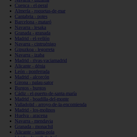
Cuenca - el-peral
Almería - roquetas-de-mar
Cantabria - potes
Barcelona - mataró
Navarra - lesaka
Granada - granada
Madrid - el-vellón
Navarra - cintruénigo
Gipuzkoa - legorreta
Navarra - izaba
Madrid - rivas-vaciamadrid
Alicante - dénia
León - ponferrada
Madrid - alcorcón
Girona - palau-sator
Burgos - burgos
Cádiz - el-puerto-de-santa-maría
Madrid - boadilla-del-monte
Valladolid - arroyo-de-la-encomienda
Madrid - los-molinos
Huelva - aracena
Navarra - mendavia
Granada - monachil
Alicante - santa-pola