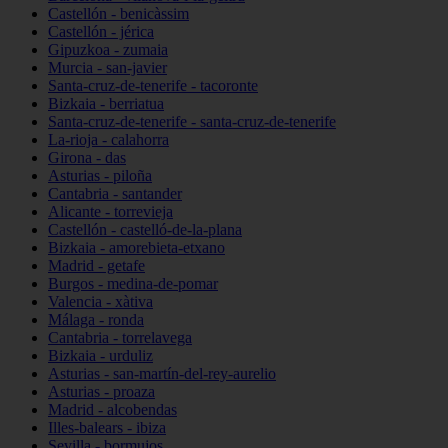
Castellón - benicàssim
Castellón - jérica
Gipuzkoa - zumaia
Murcia - san-javier
Santa-cruz-de-tenerife - tacoronte
Bizkaia - berriatua
Santa-cruz-de-tenerife - santa-cruz-de-tenerife
La-rioja - calahorra
Girona - das
Asturias - piloña
Cantabria - santander
Alicante - torrevieja
Castellón - castelló-de-la-plana
Bizkaia - amorebieta-etxano
Madrid - getafe
Burgos - medina-de-pomar
Valencia - xàtiva
Málaga - ronda
Cantabria - torrelavega
Bizkaia - urduliz
Asturias - san-martín-del-rey-aurelio
Asturias - proaza
Madrid - alcobendas
Illes-balears - ibiza
Sevilla - bormujos