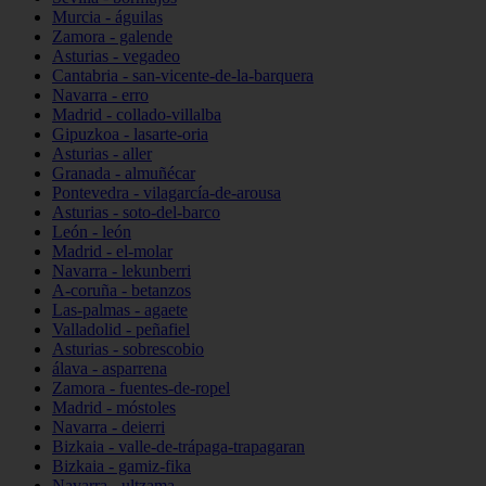
Murcia - águilas
Zamora - galende
Asturias - vegadeo
Cantabria - san-vicente-de-la-barquera
Navarra - erro
Madrid - collado-villalba
Gipuzkoa - lasarte-oria
Asturias - aller
Granada - almuñécar
Pontevedra - vilagarcía-de-arousa
Asturias - soto-del-barco
León - león
Madrid - el-molar
Navarra - lekunberri
A-coruña - betanzos
Las-palmas - agaete
Valladolid - peñafiel
Asturias - sobrescobio
álava - asparrena
Zamora - fuentes-de-ropel
Madrid - móstoles
Navarra - deierri
Bizkaia - valle-de-trápaga-trapagaran
Bizkaia - gamiz-fika
Navarra - ultzama