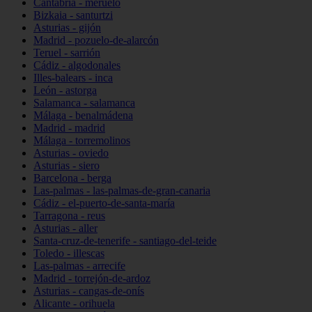
Cantabria - meruelo
Bizkaia - santurtzi
Asturias - gijón
Madrid - pozuelo-de-alarcón
Teruel - sarrión
Cádiz - algodonales
Illes-balears - inca
León - astorga
Salamanca - salamanca
Málaga - benalmádena
Madrid - madrid
Málaga - torremolinos
Asturias - oviedo
Asturias - siero
Barcelona - berga
Las-palmas - las-palmas-de-gran-canaria
Cádiz - el-puerto-de-santa-maría
Tarragona - reus
Asturias - aller
Santa-cruz-de-tenerife - santiago-del-teide
Toledo - illescas
Las-palmas - arrecife
Madrid - torrejón-de-ardoz
Asturias - cangas-de-onís
Alicante - orihuela