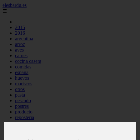
elesbardu.es
☰
2015
2016
argentina
arroz
aves
carnes
cocina casera
comidas
espana
huevos
mariscos
otros
pasta
pescado
postres
producto
reposteria
tag
venezuela
verduras
vocabulario de cocina