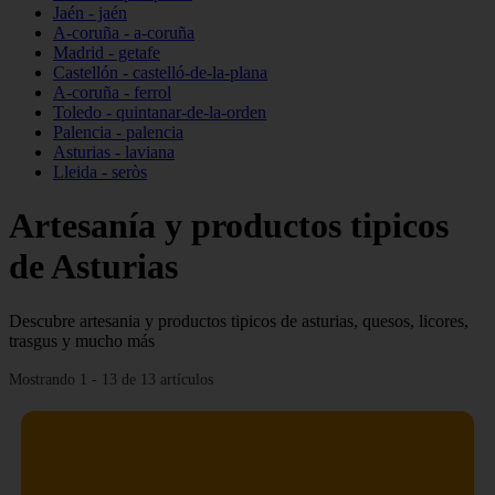
Jaén - jaén
A-coruña - a-coruña
Madrid - getafe
Castellón - castelló-de-la-plana
A-coruña - ferrol
Toledo - quintanar-de-la-orden
Palencia - palencia
Asturias - laviana
Lleida - seròs
Artesanía y productos tipicos
de Asturias
Descubre artesania y productos tipicos de asturias, quesos, licores,
trasgus y mucho más
Mostrando 1 - 13 de 13 artículos