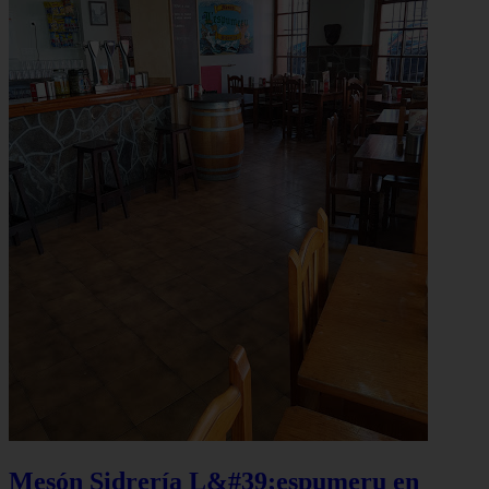
Mesón Sidrería L&#39;espumeru en