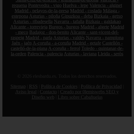
requena
Pontevedra - vigo
Huelva - lepe
Valencia - alginet
Madrid - pelayos-de-la-presa
Madrid - coslada
Málaga -
estepona
Asturias - piloña
Gipuzkoa - deba
Bizkaia - getxo
Asturias - ribadesella
Navarra - tafalla
Bizkaia - galdakao
Alicante - torrevieja
Burgos - burgos
Madrid - algete
Madrid
- meco
Badajoz - don-benito
Alicante - sant-vicent-del-
raspeig
Madrid - parla
Asturias - valdés
Navarra - pamplona
Jaén - jaén
A-coruña - a-coruña
Madrid - getafe
Castellón -
castelló-de-la-plana
A-coruña - ferrol
Toledo - quintanar-de-
la-orden
Palencia - palencia
Asturias - laviana
Lleida - seròs
© 2026 elesbardu.es. Todos los derechos reservados.
Sitemap
|
RSS
|
Política de Cookies
|
Política de Privacidad
|
Aviso legal
|
Contacto
|
Creado por 0lemiswebs SEO y
Diseño web
|
Libro sobre Cabañuelas