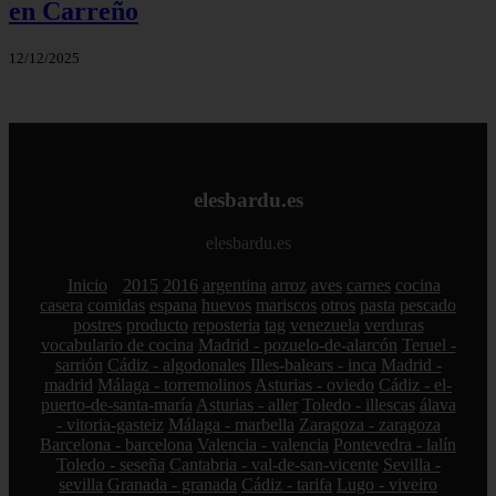
en Carreño
12/12/2025
elesbardu.es
elesbardu.es
Inicio
2015
2016
argentina
arroz
aves
carnes
cocina
casera
comidas
espana
huevos
mariscos
otros
pasta
pescado
postres
producto
reposteria
tag
venezuela
verduras
vocabulario de cocina
Madrid - pozuelo-de-alarcón
Teruel -
sarrión
Cádiz - algodonales
Illes-balears - inca
Madrid -
madrid
Málaga - torremolinos
Asturias - oviedo
Cádiz - el-
puerto-de-santa-maría
Asturias - aller
Toledo - illescas
álava
- vitoria-gasteiz
Málaga - marbella
Zaragoza - zaragoza
Barcelona - barcelona
Valencia - valencia
Pontevedra - lalín
Toledo - seseña
Cantabria - val-de-san-vicente
Sevilla -
sevilla
Granada - granada
Cádiz - tarifa
Lugo - viveiro