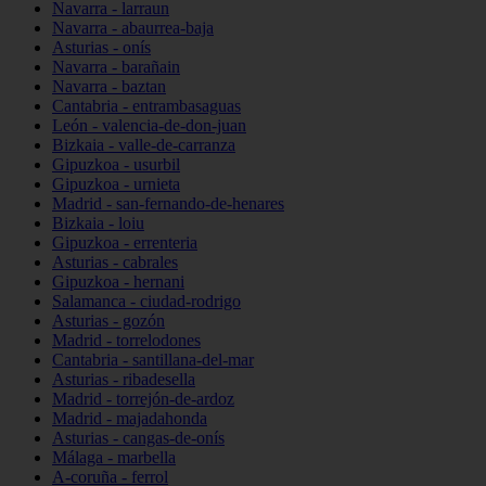
Navarra - larraun
Navarra - abaurrea-baja
Asturias - onís
Navarra - barañain
Navarra - baztan
Cantabria - entrambasaguas
León - valencia-de-don-juan
Bizkaia - valle-de-carranza
Gipuzkoa - usurbil
Gipuzkoa - urnieta
Madrid - san-fernando-de-henares
Bizkaia - loiu
Gipuzkoa - errenteria
Asturias - cabrales
Gipuzkoa - hernani
Salamanca - ciudad-rodrigo
Asturias - gozón
Madrid - torrelodones
Cantabria - santillana-del-mar
Asturias - ribadesella
Madrid - torrejón-de-ardoz
Madrid - majadahonda
Asturias - cangas-de-onís
Málaga - marbella
A-coruña - ferrol