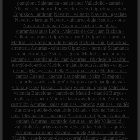
pamplona
Salamanca - salamanca
Valladolid - zaratán
Alicante - benidorm
Pontevedra - vigo
Gipuzkoa - zerain
Gipuzkoa - andoain
Navarra - valtierra
Navarra - gesalatz
Navarra - larraun
Navarra - abaurrea-baja
Asturias - onís
Navarra - barañain
Navarra - baztan
Cantabria -
entrambasaguas
León - valencia-de-don-juan
Bizkaia -
valle-de-carranza
Gipuzkoa - usurbil
Gipuzkoa - urnieta
Madrid - san-fernando-de-henares
Bizkaia - loiu
Gipuzkoa -
errenteria
Asturias - cabrales
Gipuzkoa - hernani
Salamanca
- ciudad-rodrigo
Asturias - gozón
Madrid - torrelodones
Cantabria - santillana-del-mar
Asturias - ribadesella
Madrid -
torrejón-de-ardoz
Madrid - majadahonda
Asturias - cangas-
de-onís
Málaga - marbella
A-coruña - ferrol
Madrid - tres-
cantos
Cuenca - cuenca
Las-palmas - yaiza
Tarragona -
cambrils
La-rioja - logroño
Burgos - cardeñadijo
álava -
vitoria-gasteiz
Bizkaia - bilbao
Valencia - gandia
Valencia -
valencia
Barcelona - barcelona
Madrid - madrid
Burgos -
revilla-y-la-ahedo
Madrid - las-rozas-de-madrid
Asturias -
castrillón
Asturias - salas
Asturias - carreño
Asturias - valdés
Zamora - puebla-de-sanabria
Bizkaia - lezama
Asturias -
nava
Illes-balears - manacor
A-coruña - ortigueira
Alicante -
ondara
Asturias - somiedo
Asturias - avilés
Valladolid -
valladolid
Asturias - corvera-de-asturias
Asturias - quirós
Asturias - cabranes
Navarra - tudela
Asturias - cudillero
Madrid - san-lorenzo-de-el-escorial
Alicante - alicante
Las-