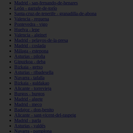
Madrid - san-fernando-de-henares
León - garrafe-de-torío
Santa-cruz-de-tenerife - granadilla-de-abona
Valencia - requena
Pontevedra - vigo
Huelva - lepe
Valencia - alginet
Madrid - pelayos-de-la-presa
Madrid - coslada
Málaga - estepona
Asturias - piloña
Gipuzkoa - deba
Bizkaia - getxo
Asturias - ribadesella
Navarra - tafalla
Bizkaia - galdakao
Alicante - torrevieja
Burgos - burgos
Madrid - algete
Madrid - meco
Badajoz - don-benito
Alicante - sant-vicent-del-raspeig
Madrid - parla
Asturias - valdés
Navarra - pamplona