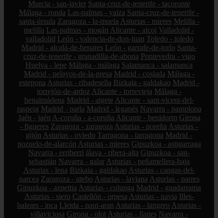
Murcia - san-javier
Santa-cruz-de-tenerife - tacoronte
Málaga - ronda
Las-palmas - yaiza
Santa-cruz-de-tenerife -
santa-úrsula
Zaragoza - la-muela
Asturias - mieres
Melilla -
melilla
Las-palmas - mogán
Alicante - alcoi
Valladolid -
valladolid
León - valencia-de-don-juan
Toledo - toledo
Madrid - alcalá-de-henares
León - garrafe-de-torío
Santa-
cruz-de-tenerife - granadilla-de-abona
Pontevedra - vigo
Huelva - lepe
Málaga - málaga
Salamanca - salamanca
Madrid - pelayos-de-la-presa
Madrid - coslada
Málaga -
estepona
Asturias - ribadesella
Bizkaia - galdakao
Madrid -
torrejón-de-ardoz
Alicante - torrevieja
Málaga -
benalmádena
Madrid - algete
Alicante - sant-vicent-del-
raspeig
Madrid - parla
Madrid - leganés
Navarra - pamplona
Jaén - jaén
A-coruña - a-coruña
Alicante - benidorm
Girona
- figueres
Zaragoza - zaragoza
Asturias - noreña
Asturias -
gijón
Asturias - oviedo
Tarragona - tarragona
Madrid -
pozuelo-de-alarcón
Asturias - mieres
Gipuzkoa - astigarraga
Navarra - erriberri
álava - ribera-alta
Gipuzkoa - san-
sebastián
Navarra - galar
Asturias - peñamellera-baja
Asturias - lena
Bizkaia - galdakao
Asturias - cangas-del-
narcea
Zaragoza - utebo
Asturias - laviana
Asturias - parres
Gipuzkoa - azpeitia
Asturias - colunga
Madrid - guadarrama
Asturias - siero
Castellón - orpesa
Asturias - navia
Illes-
balears - inca
Lleida - naut-aran
Asturias - langreo
Asturias -
villaviciosa
Girona - olot
Asturias - llanes
Navarra -