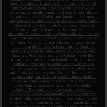
berga
Las-palmas - las-palmas-de-gran-canaria
Cádiz - el-
puerto-de-santa-maría
Tarragona - reus
Asturias - aller
Santa-cruz-de-tenerife - santiago-del-teide
Toledo - illescas
Las-palmas - arrecife
Madrid - torrejón-de-ardoz
Asturias -
cangas-de-onís
Alicante - orihuela
Madrid - alcorcón
álava -
vitoria-gasteiz
Málaga - marbella
Zaragoza - zaragoza
Valencia - valencia
Barcelona - barcelona
Madrid -
alcobendas
Barcelona - badalona
Pontevedra - lalín
Asturias
- avilés
Illes-balears - palma-de-mallorca
Toledo - seseña
Cantabria - val-de-san-vicente
Alicante - alicante
Girona -
lloret-de-mar
Sevilla - sevilla
León - sahagún
Granada -
granada
Cádiz - tarifa
Lugo - viveiro
Murcia - san-javier
Santa-cruz-de-tenerife - tacoronte
Asturias - grado
Illes-
balears - santa-eulària-des-riu
Madrid - alcalá-de-henares
Asturias - gozón
Málaga - ronda
Asturias - llanes
Las-
palmas - yaiza
Asturias - langreo
Santa-cruz-de-tenerife -
santa-úrsula
Asturias - vegadeo
Alicante - benidorm
Madrid
- leganés
Zaragoza - la-muela
Asturias - mieres
Melilla -
melilla
Las-palmas - mogán
Asturias - parres
Madrid - el-
molar
Málaga - málaga
Alicante - alcoi
Valladolid -
valladolid
Tarragona - tarragona
Asturias - corvera-de-
asturias
León - valencia-de-don-juan
Madrid - valdemoro
Madrid - villaviciosa-de-odón
León - león
Toledo - toledo
Madrid - san-fernando-de-henares
León - garrafe-de-torío
Santa-cruz-de-tenerife - granadilla-de-abona
Valencia -