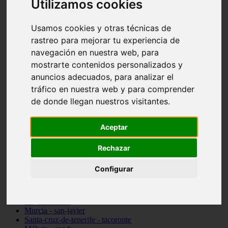
Utilizamos cookies
Madrid - pozuelo-de-alarcón
Teruel - sarrión
Cádiz - algodonales
Usamos cookies y otras técnicas de
Illes-balears - inca
rastreo para mejorar tu experiencia de
Madrid - madrid
navegación en nuestra web, para
Málaga - torremolinos
Asturias - oviedo
mostrarte contenidos personalizados y
Cádiz - el-puerto-de-santa-maría
anuncios adecuados, para analizar el
Asturias - aller
tráfico en nuestra web y para comprender
Toledo - illescas
álava - vitoria-gasteiz
de donde llegan nuestros visitantes.
Málaga - marbella
Zaragoza - zaragoza
Aceptar
Barcelona - barcelona
Valencia - valencia
Pontevedra - lalín
Rechazar
Toledo - seseña
Cantabria - val-de-san-vicente
Configurar
Sevilla - sevilla
Granada - granada
Cádiz - tarifa
Lugo - viveiro
Murcia - san-javier
Santa-cruz-de-tenerife - tacoronte