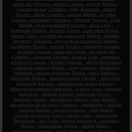
gamiz-fika
Navarra - ultzama
Cuenca - el-peral
Almería -
roquetas-de-mar
Cantabria - potes
Barcelona - mataró
Navarra - lesaka
Granada - granada
Madrid - el-vellón
Navarra - cintruénigo
Gipuzkoa - legorreta
Navarra - izaba
Madrid - rivas-vaciamadrid
Alicante - dénia
León -
ponferrada
Madrid - alcorcón
Girona - palau-sator
Burgos -
burgos
Cádiz - el-puerto-de-santa-maría
Madrid - boadilla-
del-monte
Valladolid - arroyo-de-la-encomienda
Madrid -
los-molinos
Huelva - aracena
Navarra - mendavia
Granada -
monachil
Alicante - santa-pola
Lleida - la-vall-de-boí
Castellón - almassora
Alicante - la-nucia
León - priaranza-
del-bierzo
Granada - la-zubia
Valencia - alberic
Illes-balears
- palma-de-mallorca
Madrid - algete
Asturias - ribadedeva
Valladolid - medina-del-campo
Madrid - meco
Badajoz -
don-benito
Bizkaia - markina-xemein
Alicante - sant-vicent-
del-raspeig
Alicante - guardamar-del-segura
Asturias -
belmonte-de-miranda
Pontevedra - o-grove
Lugo - barreiros
Barcelona - igualada
Zamora - benavente
Huesca -
benasque
Madrid - fuenlabrada
Alicante - altea
Madrid -
san-sebastián-de-los-reyes
Gipuzkoa - hondarribia
Cantabria
- meruelo
Bizkaia - santurtzi
Asturias - gijón
Madrid -
pozuelo-de-alarcón
Teruel - sarrión
Cádiz - algodonales
Illes-balears - inca
León - astorga
Salamanca - salamanca
Málaga - benalmádena
Madrid - madrid
Málaga -
torremolinos
Asturias - oviedo
Asturias - siero
Barcelona -