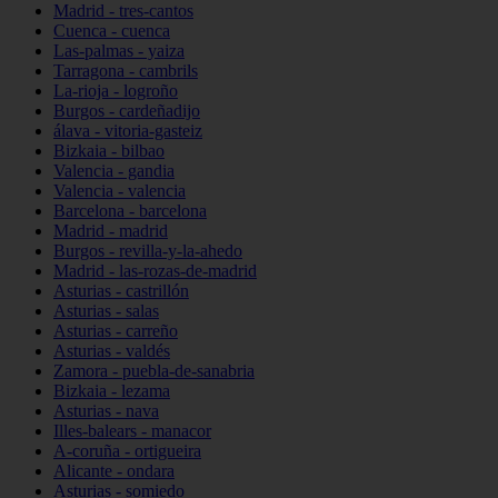
Madrid - tres-cantos
Cuenca - cuenca
Las-palmas - yaiza
Tarragona - cambrils
La-rioja - logroño
Burgos - cardeñadijo
álava - vitoria-gasteiz
Bizkaia - bilbao
Valencia - gandia
Valencia - valencia
Barcelona - barcelona
Madrid - madrid
Burgos - revilla-y-la-ahedo
Madrid - las-rozas-de-madrid
Asturias - castrillón
Asturias - salas
Asturias - carreño
Asturias - valdés
Zamora - puebla-de-sanabria
Bizkaia - lezama
Asturias - nava
Illes-balears - manacor
A-coruña - ortigueira
Alicante - ondara
Asturias - somiedo