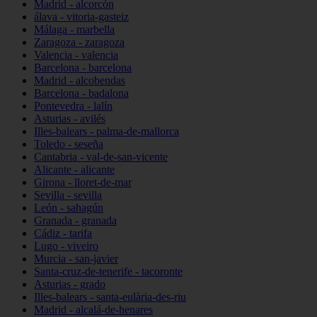
Madrid - alcorcón
álava - vitoria-gasteiz
Málaga - marbella
Zaragoza - zaragoza
Valencia - valencia
Barcelona - barcelona
Madrid - alcobendas
Barcelona - badalona
Pontevedra - lalín
Asturias - avilés
Illes-balears - palma-de-mallorca
Toledo - seseña
Cantabria - val-de-san-vicente
Alicante - alicante
Girona - lloret-de-mar
Sevilla - sevilla
León - sahagún
Granada - granada
Cádiz - tarifa
Lugo - viveiro
Murcia - san-javier
Santa-cruz-de-tenerife - tacoronte
Asturias - grado
Illes-balears - santa-eulària-des-riu
Madrid - alcalá-de-henares