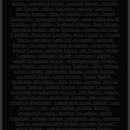
palmas - valleseco
A-coruña - a-coruña
Girona - lloret-de-
mar
Navarra - lodosa
Barcelona - manresa
Cantabria -
santoña
Asturias - tapia-de-casariego
Asturias - llanera
Pontevedra - pontevedra
Illes-balears - santa-eulària-des-riu
Gipuzkoa - aia
Asturias - taramundi
Huesca - fraga
Málaga -
fuengirola
Bizkaia - getxo
Barcelona - vilanova-i-la-geltrú
Castellón - benicàssim
Castellón - jérica
Gipuzkoa - zumaia
Murcia - san-javier
Santa-cruz-de-tenerife - tacoronte
Bizkaia - berriatua
Santa-cruz-de-tenerife - santa-cruz-de-
tenerife
La-rioja - calahorra
Girona - das
Asturias - piloña
Cantabria - santander
Alicante - torrevieja
Castellón -
castelló-de-la-plana
Bizkaia - amorebieta-etxano
Madrid -
getafe
Burgos - medina-de-pomar
Valencia - xàtiva
Málaga -
ronda
Cantabria - torrelavega
Bizkaia - urduliz
Asturias -
san-martín-del-rey-aurelio
Asturias - proaza
Madrid -
alcobendas
Illes-balears - ibiza
Sevilla - bormujos
Murcia -
águilas
Zamora - galende
Asturias - vegadeo
Cantabria -
san-vicente-de-la-barquera
Navarra - erro
Madrid - collado-
villalba
Gipuzkoa - lasarte-oria
Asturias - aller
Granada -
almuñécar
Pontevedra - vilagarcía-de-arousa
Asturias - soto-
del-barco
León - león
Madrid - el-molar
Navarra -
lekunberri
A-coruña - betanzos
Las-palmas - agaete
Valladolid - peñafiel
Asturias - sobrescobio
álava - asparrena
Zamora - fuentes-de-ropel
Madrid - móstoles
Navarra -
deierri
Bizkaia - valle-de-trápaga-trapagaran
Bizkaia -