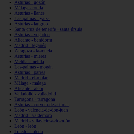
Asturias - gozón
Málaga - ronda
Asturias - llanes
Las-palmas - yaiza
Asturias - langreo
Santa-cruz-de-tenerife - santa-úrsula
Asturias - vegadeo
Alicante - benidorm
Madrid - leganés
Zaragoza - la-muela
Asturias - mieres
Melilla - melilla
Las-palmas - mogán
Asturias - parres
Madrid - el-molar
Málaga - málaga
Alicante - alcoi
Valladolid - valladolid
Tarragona - tarragona
Asturias - corvera-de-asturias
León - valencia-de-don-juan
Madrid - valdemoro
Madrid - villaviciosa-de-odón
León - león
Toledo - toledo