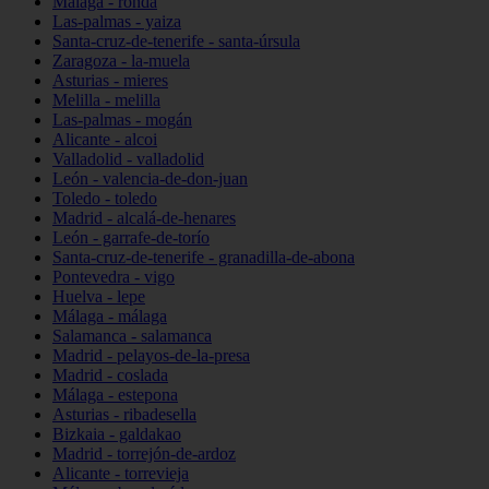
Málaga - ronda
Las-palmas - yaiza
Santa-cruz-de-tenerife - santa-úrsula
Zaragoza - la-muela
Asturias - mieres
Melilla - melilla
Las-palmas - mogán
Alicante - alcoi
Valladolid - valladolid
León - valencia-de-don-juan
Toledo - toledo
Madrid - alcalá-de-henares
León - garrafe-de-torío
Santa-cruz-de-tenerife - granadilla-de-abona
Pontevedra - vigo
Huelva - lepe
Málaga - málaga
Salamanca - salamanca
Madrid - pelayos-de-la-presa
Madrid - coslada
Málaga - estepona
Asturias - ribadesella
Bizkaia - galdakao
Madrid - torrejón-de-ardoz
Alicante - torrevieja