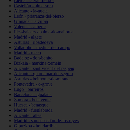
Lleida - la-vall-de-boí
Castellón - almassora
Alicante - la-nucia
León - priaranza-del-bierzo
Granada - la-zubia
Valencia - alberic
Illes-balears - palma-de-mallorca
Madrid - algete
Asturias - ribadedeva
Valladolid - medina-del-campo
Madrid - meco
Badajoz - don-benito
Bizkaia - markina-xemein
Alicante - sant-vicent-del-raspeig
Alicante - guardamar-del-segura
Asturias - belmonte-de-miranda
Pontevedra - o-grove
Lugo - barreiros
Barcelona - igualada
Zamora - benavente
Huesca - benasque
Madrid - fuenlabrada
Alicante - altea
Madrid - san-sebastián-de-los-reyes
Gipuzkoa - hondarribia