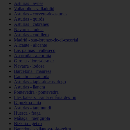
Asturias - avilés
Valladolid - valladolid
Asturias - corvera-de-asturias
Asturias - quirós
Asturias - cabranes
Navarra - tudela
Asturias - cudillero
Madrid - san-lorenzo-de-el-escorial
Alicante - alicante
Las-palmas - valleseco
A-coruña - a-coruña
Girona - lloret-de-mar
Navarra - lodosa
Barcelona - manresa
Cantabria - santoña
Asturias - tapia-de-casariego
Asturias - llanera
Pontevedra - pontevedra
Illes-balears - santa-eulària-des-riu
Gipuzkoa - aia
Asturias - taramundi
Huesca - fraga
Málaga - fuengirola
Bizkaia - getxo
Barcelona - vilanova-i-la-geltrú