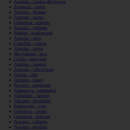
Asturias - cangas-del-narcea
Zaragoza - utebo
Asturias - laviana
Asturias - parres
Gipuzkoa - azpeitia
Asturias - colunga
Madrid - guadarrama
Asturias - siero
Castellón - orpesa
Asturias - navia
Illes-balears - inca
Lleida - naut-aran
Asturias - langreo
Asturias - villaviciosa
Girona - olot
Asturias - llanes
Navarra - pamplona
Salamanca - salamanca
Valladolid - zaratán
Alicante - benidorm
Pontevedra - vigo
Gipuzkoa - zerain
Gipuzkoa - andoain
Navarra - valtierra
Navarra - gesalatz