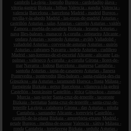
cambrils
La-rioja - logroño
Burgos - cardeñadijo
álava -
vitoria-gasteiz
Bizkaia - bilbao
Valencia - gandia
Valencia -
valencia
Barcelona - barcelona
Madrid - madrid
Burgos -
revilla-y-la-ahedo
Madrid - las-rozas-de-madrid
Asturias -
castrillón
Asturias - salas
Asturias - carreño
Asturias - valdés
Zamora - puebla-de-sanabria
Bizkaia - lezama
Asturias -
nava
Illes-balears - manacor
A-coruña - ortigueira
Alicante -
ondara
Asturias - somiedo
Asturias - avilés
Valladolid -
valladolid
Asturias - corvera-de-asturias
Asturias - quirós
Asturias - cabranes
Navarra - tudela
Asturias - cudillero
Madrid - san-lorenzo-de-el-escorial
Alicante - alicante
Las-
palmas - valleseco
A-coruña - a-coruña
Girona - lloret-de-
mar
Navarra - lodosa
Barcelona - manresa
Cantabria -
santoña
Asturias - tapia-de-casariego
Asturias - llanera
Pontevedra - pontevedra
Illes-balears - santa-eulària-des-riu
Gipuzkoa - aia
Asturias - taramundi
Huesca - fraga
Málaga -
fuengirola
Bizkaia - getxo
Barcelona - vilanova-i-la-geltrú
Castellón - benicàssim
Castellón - jérica
Gipuzkoa - zumaia
Murcia - san-javier
Santa-cruz-de-tenerife - tacoronte
Bizkaia - berriatua
Santa-cruz-de-tenerife - santa-cruz-de-
tenerife
La-rioja - calahorra
Girona - das
Asturias - piloña
Cantabria - santander
Alicante - torrevieja
Castellón -
castelló-de-la-plana
Bizkaia - amorebieta-etxano
Madrid -
getafe
Burgos - medina-de-pomar
Valencia - xàtiva
Málaga -
ronda
Cantabria - torrelavega
Bizkaia - urduliz
Asturias -