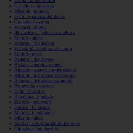
Lleida - la-vall-de-boí
Castellón - almassora
Alicante - la-nucia
León - priaranza-del-bierzo
Granada - la-zubia
Valencia - alberic
Illes-balears - palma-de-mallorca
Madrid - algete
Asturias - ribadedeva
Valladolid - medina-del-campo
Madrid - meco
Badajoz - don-benito
Bizkaia - markina-xemein
Alicante - sant-vicent-del-raspeig
Alicante - guardamar-del-segura
Asturias - belmonte-de-miranda
Pontevedra - o-grove
Lugo - barreiros
Barcelona - igualada
Zamora - benavente
Huesca - benasque
Madrid - fuenlabrada
Alicante - altea
Madrid - san-sebastián-de-los-reyes
Gipuzkoa - hondarribia