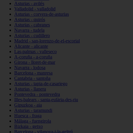
Asturias - avilés
Valladolid - valladolid
Asturias - corvera-de-asturias
Asturias - quirós
Asturias - cabranes
Navarra - tudela
Asturias - cudillero
Madrid - san-lorenzo-de-el-escorial
Alicante - alicante
Las-palmas - valleseco
A-coruña - a-coruña
Girona - lloret-de-mar
Navarra - lodosa
Barcelona - manresa
Cantabria - santoña
Asturias - tapia-de-casariego
Asturias - llanera
Pontevedra - pontevedra
Illes-balears - santa-eulària-des-riu
Gipuzkoa - aia
Asturias - taramundi
Huesca - fraga
Málaga - fuengirola
Bizkaia - getxo
Barcelona - vilanova-i-la-geltrú