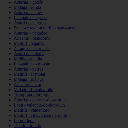
Asturias - gozón
Málaga - ronda
Asturias - llanes
Las-palmas - yaiza
Asturias - langreo
Santa-cruz-de-tenerife - santa-úrsula
Asturias - vegadeo
Alicante - benidorm
Madrid - leganés
Zaragoza - la-muela
Asturias - mieres
Melilla - melilla
Las-palmas - mogán
Asturias - parres
Madrid - el-molar
Málaga - málaga
Alicante - alcoi
Valladolid - valladolid
Tarragona - tarragona
Asturias - corvera-de-asturias
León - valencia-de-don-juan
Madrid - valdemoro
Madrid - villaviciosa-de-odón
León - león
Toledo - toledo