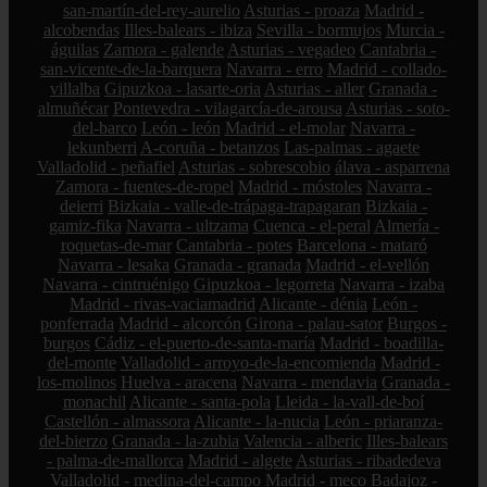
san-martín-del-rey-aurelio
Asturias - proaza
Madrid -
alcobendas
Illes-balears - ibiza
Sevilla - bormujos
Murcia -
águilas
Zamora - galende
Asturias - vegadeo
Cantabria -
san-vicente-de-la-barquera
Navarra - erro
Madrid - collado-
villalba
Gipuzkoa - lasarte-oria
Asturias - aller
Granada -
almuñécar
Pontevedra - vilagarcía-de-arousa
Asturias - soto-
del-barco
León - león
Madrid - el-molar
Navarra -
lekunberri
A-coruña - betanzos
Las-palmas - agaete
Valladolid - peñafiel
Asturias - sobrescobio
álava - asparrena
Zamora - fuentes-de-ropel
Madrid - móstoles
Navarra -
deierri
Bizkaia - valle-de-trápaga-trapagaran
Bizkaia -
gamiz-fika
Navarra - ultzama
Cuenca - el-peral
Almería -
roquetas-de-mar
Cantabria - potes
Barcelona - mataró
Navarra - lesaka
Granada - granada
Madrid - el-vellón
Navarra - cintruénigo
Gipuzkoa - legorreta
Navarra - izaba
Madrid - rivas-vaciamadrid
Alicante - dénia
León -
ponferrada
Madrid - alcorcón
Girona - palau-sator
Burgos -
burgos
Cádiz - el-puerto-de-santa-maría
Madrid - boadilla-
del-monte
Valladolid - arroyo-de-la-encomienda
Madrid -
los-molinos
Huelva - aracena
Navarra - mendavia
Granada -
monachil
Alicante - santa-pola
Lleida - la-vall-de-boí
Castellón - almassora
Alicante - la-nucia
León - priaranza-
del-bierzo
Granada - la-zubia
Valencia - alberic
Illes-balears
- palma-de-mallorca
Madrid - algete
Asturias - ribadedeva
Valladolid - medina-del-campo
Madrid - meco
Badajoz -