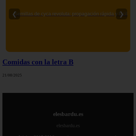
❮
❯
Semillas de cyca revoluta: propagación rápida y fácil
Comidas con la letra B
21/08/2025
elesbardu.es
elesbardu.es