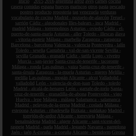
Inicio
2015
2016
argentina
arroz
aves
carnes
cocina
casera
comidas
espana
huevos
mariscos
otros
pasta
pescado
postres
producto
reposteria
tag
venezuela
verduras
vocabulario de cocina
Madrid - pozuelo-de-alarcón
Teruel -
sarrión
Cádiz - algodonales
Illes-balears - inca
Madrid -
madrid
Málaga - torremolinos
Asturias - oviedo
Cádiz - el-
puerto-de-santa-maría
Asturias - aller
Toledo - illescas
álava
- vitoria-gasteiz
Málaga - marbella
Zaragoza - zaragoza
Barcelona - barcelona
Valencia - valencia
Pontevedra - lalín
Toledo - seseña
Cantabria - val-de-san-vicente
Sevilla -
sevilla
Granada - granada
Cádiz - tarifa
Lugo - viveiro
Murcia - san-javier
Santa-cruz-de-tenerife - tacoronte
Málaga - ronda
Las-palmas - yaiza
Santa-cruz-de-tenerife -
santa-úrsula
Zaragoza - la-muela
Asturias - mieres
Melilla -
melilla
Las-palmas - mogán
Alicante - alcoi
Valladolid -
valladolid
León - valencia-de-don-juan
Toledo - toledo
Madrid - alcalá-de-henares
León - garrafe-de-torío
Santa-
cruz-de-tenerife - granadilla-de-abona
Pontevedra - vigo
Huelva - lepe
Málaga - málaga
Salamanca - salamanca
Madrid - pelayos-de-la-presa
Madrid - coslada
Málaga -
estepona
Asturias - ribadesella
Bizkaia - galdakao
Madrid -
torrejón-de-ardoz
Alicante - torrevieja
Málaga -
benalmádena
Madrid - algete
Alicante - sant-vicent-del-
raspeig
Madrid - parla
Madrid - leganés
Navarra - pamplona
Jaén - jaén
A-coruña - a-coruña
Alicante - benidorm
Girona