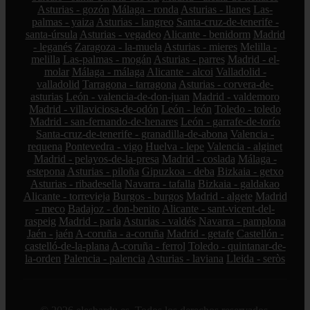
Asturias - gozón
Málaga - ronda
Asturias - llanes
Las-
palmas - yaiza
Asturias - langreo
Santa-cruz-de-tenerife -
santa-úrsula
Asturias - vegadeo
Alicante - benidorm
Madrid
- leganés
Zaragoza - la-muela
Asturias - mieres
Melilla -
melilla
Las-palmas - mogán
Asturias - parres
Madrid - el-
molar
Málaga - málaga
Alicante - alcoi
Valladolid -
valladolid
Tarragona - tarragona
Asturias - corvera-de-
asturias
León - valencia-de-don-juan
Madrid - valdemoro
Madrid - villaviciosa-de-odón
León - león
Toledo - toledo
Madrid - san-fernando-de-henares
León - garrafe-de-torío
Santa-cruz-de-tenerife - granadilla-de-abona
Valencia -
requena
Pontevedra - vigo
Huelva - lepe
Valencia - alginet
Madrid - pelayos-de-la-presa
Madrid - coslada
Málaga -
estepona
Asturias - piloña
Gipuzkoa - deba
Bizkaia - getxo
Asturias - ribadesella
Navarra - tafalla
Bizkaia - galdakao
Alicante - torrevieja
Burgos - burgos
Madrid - algete
Madrid
- meco
Badajoz - don-benito
Alicante - sant-vicent-del-
raspeig
Madrid - parla
Asturias - valdés
Navarra - pamplona
Jaén - jaén
A-coruña - a-coruña
Madrid - getafe
Castellón -
castelló-de-la-plana
A-coruña - ferrol
Toledo - quintanar-de-
la-orden
Palencia - palencia
Asturias - laviana
Lleida - seròs