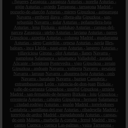
- figueres
Zaragoza - zaragoza
Asturias - noreña
Asturias -
gijón
Asturias - oviedo
Tarragona - tarragona
Madrid -
pozuelo-de-alarcón
Asturias - mieres
Gipuzkoa - astigarraga
Navarra - erriberri
álava - ribera-alta
Gipuzkoa - san-
sebastián
Navarra - galar
Asturias - peñamellera-baja
Asturias - lena
Bizkaia - galdakao
Asturias - cangas-del-
narcea
Zaragoza - utebo
Asturias - laviana
Asturias - parres
Gipuzkoa - azpeitia
Asturias - colunga
Madrid - guadarrama
Asturias - siero
Castellón - orpesa
Asturias - navia
Illes-
balears - inca
Lleida - naut-aran
Asturias - langreo
Asturias -
villaviciosa
Girona - olot
Asturias - llanes
Navarra -
pamplona
Salamanca - salamanca
Valladolid - zaratán
Alicante - benidorm
Pontevedra - vigo
Gipuzkoa - zerain
Gipuzkoa - andoain
Navarra - valtierra
Navarra - gesalatz
Navarra - larraun
Navarra - abaurrea-baja
Asturias - onís
Navarra - barañain
Navarra - baztan
Cantabria -
entrambasaguas
León - valencia-de-don-juan
Bizkaia -
valle-de-carranza
Gipuzkoa - usurbil
Gipuzkoa - urnieta
Madrid - san-fernando-de-henares
Bizkaia - loiu
Gipuzkoa -
errenteria
Asturias - cabrales
Gipuzkoa - hernani
Salamanca
- ciudad-rodrigo
Asturias - gozón
Madrid - torrelodones
Cantabria - santillana-del-mar
Asturias - ribadesella
Madrid -
torrejón-de-ardoz
Madrid - majadahonda
Asturias - cangas-
de-onís
Málaga - marbella
A-coruña - ferrol
Madrid - tres-
cantos
Cuenca - cuenca
Las-palmas - yaiza
Tarragona -