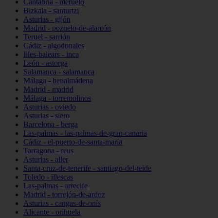
Cantabria - meruelo
Bizkaia - santurtzi
Asturias - gijón
Madrid - pozuelo-de-alarcón
Teruel - sarrión
Cádiz - algodonales
Illes-balears - inca
León - astorga
Salamanca - salamanca
Málaga - benalmádena
Madrid - madrid
Málaga - torremolinos
Asturias - oviedo
Asturias - siero
Barcelona - berga
Las-palmas - las-palmas-de-gran-canaria
Cádiz - el-puerto-de-santa-maría
Tarragona - reus
Asturias - aller
Santa-cruz-de-tenerife - santiago-del-teide
Toledo - illescas
Las-palmas - arrecife
Madrid - torrejón-de-ardoz
Asturias - cangas-de-onís
Alicante - orihuela