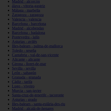
Madrid - alcorcón
álava - vitoria-gasteiz
Málaga - marbella
Zaragoza - zaragoza
Valencia - valencia
Barcelona - barcelona
Madrid - alcobendas
Barcelona - badalona
Pontevedra - lalín
Asturias - avilés
Illes-balears - palma-de-mallorca
Toledo - seseña
Cantabria - val-de-san-vicente
Alicante - alicante
Girona - lloret-de-mar
Sevilla - sevilla
León - sahagún
Granada - granada
Cádiz - tarifa
Lugo - viveiro
Murcia - san-javier
Santa-cruz-de-tenerife - tacoronte
Asturias - grado
Illes-balears - santa-eulària-des-riu
Madrid - alcalá-de-henares