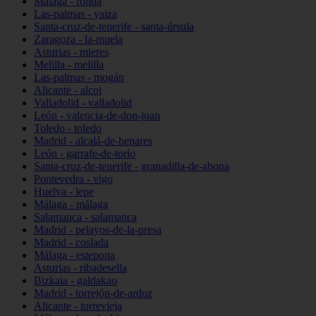
Málaga - ronda
Las-palmas - yaiza
Santa-cruz-de-tenerife - santa-úrsula
Zaragoza - la-muela
Asturias - mieres
Melilla - melilla
Las-palmas - mogán
Alicante - alcoi
Valladolid - valladolid
León - valencia-de-don-juan
Toledo - toledo
Madrid - alcalá-de-henares
León - garrafe-de-torío
Santa-cruz-de-tenerife - granadilla-de-abona
Pontevedra - vigo
Huelva - lepe
Málaga - málaga
Salamanca - salamanca
Madrid - pelayos-de-la-presa
Madrid - coslada
Málaga - estepona
Asturias - ribadesella
Bizkaia - galdakao
Madrid - torrejón-de-ardoz
Alicante - torrevieja