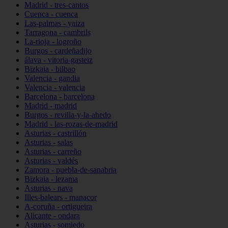
Madrid - tres-cantos
Cuenca - cuenca
Las-palmas - yaiza
Tarragona - cambrils
La-rioja - logroño
Burgos - cardeñadijo
álava - vitoria-gasteiz
Bizkaia - bilbao
Valencia - gandia
Valencia - valencia
Barcelona - barcelona
Madrid - madrid
Burgos - revilla-y-la-ahedo
Madrid - las-rozas-de-madrid
Asturias - castrillón
Asturias - salas
Asturias - carreño
Asturias - valdés
Zamora - puebla-de-sanabria
Bizkaia - lezama
Asturias - nava
Illes-balears - manacor
A-coruña - ortigueira
Alicante - ondara
Asturias - somiedo