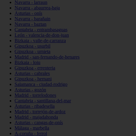
Navarra - larraun
Navarra - abaurrea-baja
Asturias - onís
Navarra - barañain
Navarra - baztan
Cantabria - entrambasaguas
León - valencia-de-don-juan
Bizkaia - valle-de-carranza
Gipuzkoa - usurbil
Gipuzkoa - urnieta
Madrid - san-fernando-de-henares
Bizkaia - loiu
Gipuzkoa - errenteria
Asturias - cabrales
Gipuzkoa - hernani
Salamanca - ciudad-rodrigo
Asturias - gozón
Madrid - torrelodones
Cantabria - santillana-del-mar
Asturias - ribadesella
Madrid - torrejón-de-ardoz
Madrid - majadahonda
Asturias - cangas-de-onís
Málaga - marbella
A-coruña - ferrol