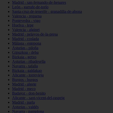
Madrid - san-fernando-de-henares
León - garrafe-de-torío
Santa-cruz-de-tenerife - granadilla-de-abona
Valencia - requena
Pontevedra - vigo
Huelva - lepe
Valencia - alginet
Madrid - pelayos-de-la-presa
Madrid - coslada
Málaga - estepona
Asturias - piloña
Gipuzkoa - deba
Bizkaia - getxo
Asturias - ribadesella
Navarra - tafalla
Bizkaia - galdakao
Alicante - torrevieja
Burgos - burgos
Madrid - algete
Madrid - meco
Badajoz - don-benito
Alicante - sant-vicent-del-raspeig
Madrid - parla
Asturias - valdés
Navarra - pamplona