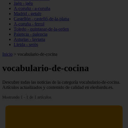
Jaén - jaén
A-coruña - a-coruña
Madrid - getafe
Castellón - castelló-de-la-plana
A-coruña - ferrol
Toledo - quintanar-de-la-orden
Palencia - palencia
Asturias - laviana
Lleida - seròs
Inicio
>
vocabulario-de-cocina
vocabulario-de-cocina
Descubre todas las noticias de la categoría vocabulario-de-cocina.
Artículos actualizados y contenido de calidad en elesbardu.es.
Mostrando 1 - 1 de 1 artículos