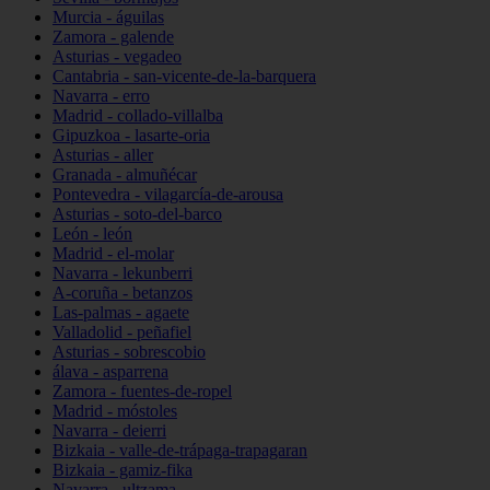
Murcia - águilas
Zamora - galende
Asturias - vegadeo
Cantabria - san-vicente-de-la-barquera
Navarra - erro
Madrid - collado-villalba
Gipuzkoa - lasarte-oria
Asturias - aller
Granada - almuñécar
Pontevedra - vilagarcía-de-arousa
Asturias - soto-del-barco
León - león
Madrid - el-molar
Navarra - lekunberri
A-coruña - betanzos
Las-palmas - agaete
Valladolid - peñafiel
Asturias - sobrescobio
álava - asparrena
Zamora - fuentes-de-ropel
Madrid - móstoles
Navarra - deierri
Bizkaia - valle-de-trápaga-trapagaran
Bizkaia - gamiz-fika
Navarra - ultzama