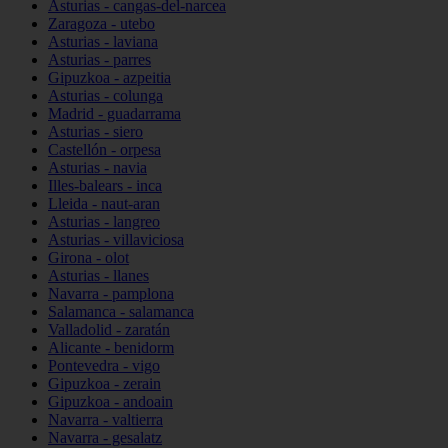
Asturias - cangas-del-narcea
Zaragoza - utebo
Asturias - laviana
Asturias - parres
Gipuzkoa - azpeitia
Asturias - colunga
Madrid - guadarrama
Asturias - siero
Castellón - orpesa
Asturias - navia
Illes-balears - inca
Lleida - naut-aran
Asturias - langreo
Asturias - villaviciosa
Girona - olot
Asturias - llanes
Navarra - pamplona
Salamanca - salamanca
Valladolid - zaratán
Alicante - benidorm
Pontevedra - vigo
Gipuzkoa - zerain
Gipuzkoa - andoain
Navarra - valtierra
Navarra - gesalatz