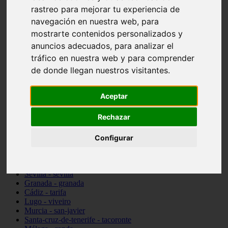
rastreo para mejorar tu experiencia de
Madrid - pozuelo-de-alarcón
Teruel - sarrión
navegación en nuestra web, para
Cádiz - algodonales
mostrarte contenidos personalizados y
Illes-balears - inca
anuncios adecuados, para analizar el
Madrid - madrid
Málaga - torremolinos
tráfico en nuestra web y para comprender
Asturias - oviedo
de donde llegan nuestros visitantes.
Cádiz - el-puerto-de-santa-maría
Asturias - aller
Toledo - illescas
Aceptar
álava - vitoria-gasteiz
Málaga - marbella
Rechazar
Zaragoza - zaragoza
Barcelona - barcelona
Valencia - valencia
Configurar
Pontevedra - lalín
Toledo - seseña
Cantabria - val-de-san-vicente
Sevilla - sevilla
Granada - granada
Cádiz - tarifa
Lugo - viveiro
Murcia - san-javier
Santa-cruz-de-tenerife - tacoronte