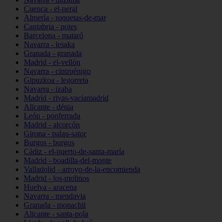
Cuenca - el-peral
Almería - roquetas-de-mar
Cantabria - potes
Barcelona - mataró
Navarra - lesaka
Granada - granada
Madrid - el-vellón
Navarra - cintruénigo
Gipuzkoa - legorreta
Navarra - izaba
Madrid - rivas-vaciamadrid
Alicante - dénia
León - ponferrada
Madrid - alcorcón
Girona - palau-sator
Burgos - burgos
Cádiz - el-puerto-de-santa-maría
Madrid - boadilla-del-monte
Valladolid - arroyo-de-la-encomienda
Madrid - los-molinos
Huelva - aracena
Navarra - mendavia
Granada - monachil
Alicante - santa-pola