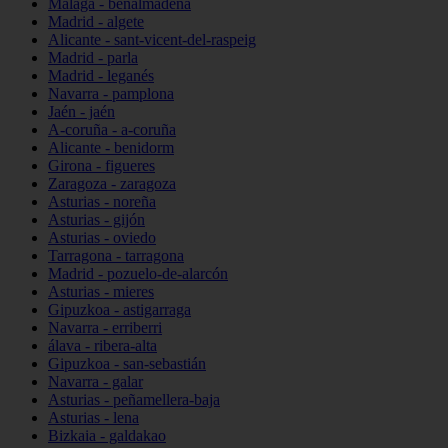
Málaga - benalmádena
Madrid - algete
Alicante - sant-vicent-del-raspeig
Madrid - parla
Madrid - leganés
Navarra - pamplona
Jaén - jaén
A-coruña - a-coruña
Alicante - benidorm
Girona - figueres
Zaragoza - zaragoza
Asturias - noreña
Asturias - gijón
Asturias - oviedo
Tarragona - tarragona
Madrid - pozuelo-de-alarcón
Asturias - mieres
Gipuzkoa - astigarraga
Navarra - erriberri
álava - ribera-alta
Gipuzkoa - san-sebastián
Navarra - galar
Asturias - peñamellera-baja
Asturias - lena
Bizkaia - galdakao