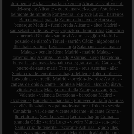
don-benito
Bizkaia - markina-xemein
Alicante - sant-vicent-
del-raspeig
Alicante - guardamar-del-segura
Asturias -
belmonte-de-miranda
Pontevedra - o-grove
Lugo - barreiros
Barcelona - igualada
Zamora - benavente
Huesca -
benasque
Madrid - fuenlabrada
Alicante - altea
Madrid -
san-sebastián-de-los-reyes
Gipuzkoa - hondarribia
Cantabria
- meruelo
Bizkaia - santurtzi
Asturias - gijón
Madrid -
pozuelo-de-alarcón
Teruel - sarrión
Cádiz - algodonales
Illes-balears - inca
León - astorga
Salamanca - salamanca
Málaga - benalmádena
Madrid - madrid
Málaga -
torremolinos
Asturias - oviedo
Asturias - siero
Barcelona -
berga
Las-palmas - las-palmas-de-gran-canaria
Cádiz - el-
puerto-de-santa-maría
Tarragona - reus
Asturias - aller
Santa-cruz-de-tenerife - santiago-del-teide
Toledo - illescas
Las-palmas - arrecife
Madrid - torrejón-de-ardoz
Asturias -
cangas-de-onís
Alicante - orihuela
Madrid - alcorcón
álava -
vitoria-gasteiz
Málaga - marbella
Zaragoza - zaragoza
Valencia - valencia
Barcelona - barcelona
Madrid -
alcobendas
Barcelona - badalona
Pontevedra - lalín
Asturias
- avilés
Illes-balears - palma-de-mallorca
Toledo - seseña
Cantabria - val-de-san-vicente
Alicante - alicante
Girona -
lloret-de-mar
Sevilla - sevilla
León - sahagún
Granada -
granada
Cádiz - tarifa
Lugo - viveiro
Murcia - san-javier
Santa-cruz-de-tenerife - tacoronte
Asturias - grado
Illes-
balears - santa-eulària-des-riu
Madrid - alcalá-de-henares