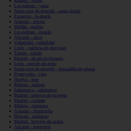
Málaga - ronda
Las-palmas - yaiza
Santa-cruz-de-tenerife - santa-úrsula
Zaragoza - la-muela
Asturias - mieres
Melilla - melilla
Las-palmas - mogán
Alicante - alcoi
Valladolid - valladolid
León - valencia-de-don-juan
Toledo - toledo
Madrid - alcalá-de-henares
León - garrafe-de-torío
Santa-cruz-de-tenerife - granadilla-de-abona
Pontevedra - vigo
Huelva - lepe
Málaga - málaga
Salamanca - salamanca
Madrid - pelayos-de-la-presa
Madrid - coslada
Málaga - estepona
Asturias - ribadesella
Bizkaia - galdakao
Madrid - torrejón-de-ardoz
Alicante - torrevieja