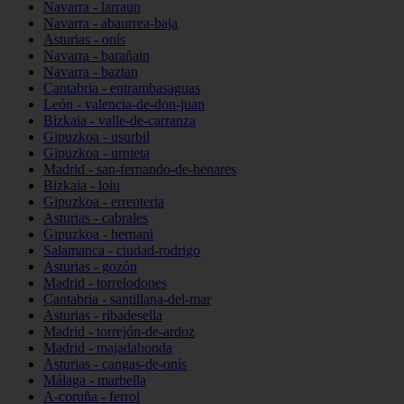
Navarra - larraun
Navarra - abaurrea-baja
Asturias - onís
Navarra - barañain
Navarra - baztan
Cantabria - entrambasaguas
León - valencia-de-don-juan
Bizkaia - valle-de-carranza
Gipuzkoa - usurbil
Gipuzkoa - urnieta
Madrid - san-fernando-de-henares
Bizkaia - loiu
Gipuzkoa - errenteria
Asturias - cabrales
Gipuzkoa - hernani
Salamanca - ciudad-rodrigo
Asturias - gozón
Madrid - torrelodones
Cantabria - santillana-del-mar
Asturias - ribadesella
Madrid - torrejón-de-ardoz
Madrid - majadahonda
Asturias - cangas-de-onís
Málaga - marbella
A-coruña - ferrol