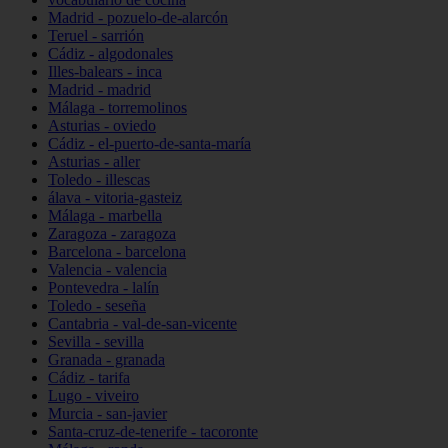
Madrid - pozuelo-de-alarcón
Teruel - sarrión
Cádiz - algodonales
Illes-balears - inca
Madrid - madrid
Málaga - torremolinos
Asturias - oviedo
Cádiz - el-puerto-de-santa-maría
Asturias - aller
Toledo - illescas
álava - vitoria-gasteiz
Málaga - marbella
Zaragoza - zaragoza
Barcelona - barcelona
Valencia - valencia
Pontevedra - lalín
Toledo - seseña
Cantabria - val-de-san-vicente
Sevilla - sevilla
Granada - granada
Cádiz - tarifa
Lugo - viveiro
Murcia - san-javier
Santa-cruz-de-tenerife - tacoronte