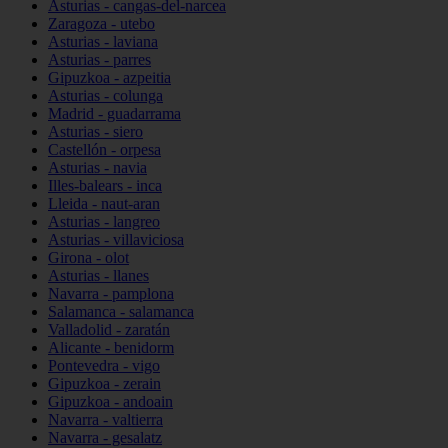
Asturias - cangas-del-narcea
Zaragoza - utebo
Asturias - laviana
Asturias - parres
Gipuzkoa - azpeitia
Asturias - colunga
Madrid - guadarrama
Asturias - siero
Castellón - orpesa
Asturias - navia
Illes-balears - inca
Lleida - naut-aran
Asturias - langreo
Asturias - villaviciosa
Girona - olot
Asturias - llanes
Navarra - pamplona
Salamanca - salamanca
Valladolid - zaratán
Alicante - benidorm
Pontevedra - vigo
Gipuzkoa - zerain
Gipuzkoa - andoain
Navarra - valtierra
Navarra - gesalatz