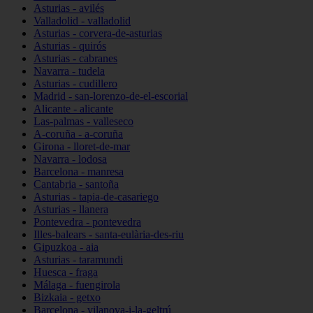
Asturias - avilés
Valladolid - valladolid
Asturias - corvera-de-asturias
Asturias - quirós
Asturias - cabranes
Navarra - tudela
Asturias - cudillero
Madrid - san-lorenzo-de-el-escorial
Alicante - alicante
Las-palmas - valleseco
A-coruña - a-coruña
Girona - lloret-de-mar
Navarra - lodosa
Barcelona - manresa
Cantabria - santoña
Asturias - tapia-de-casariego
Asturias - llanera
Pontevedra - pontevedra
Illes-balears - santa-eulària-des-riu
Gipuzkoa - aia
Asturias - taramundi
Huesca - fraga
Málaga - fuengirola
Bizkaia - getxo
Barcelona - vilanova-i-la-geltrú