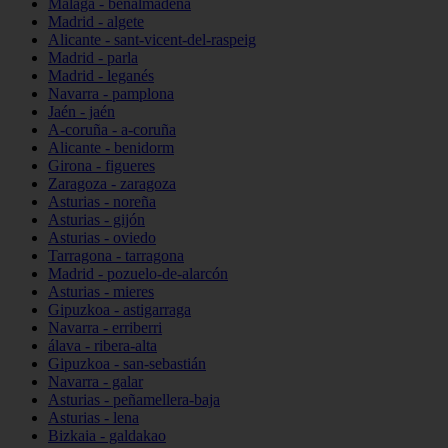
Málaga - benalmádena
Madrid - algete
Alicante - sant-vicent-del-raspeig
Madrid - parla
Madrid - leganés
Navarra - pamplona
Jaén - jaén
A-coruña - a-coruña
Alicante - benidorm
Girona - figueres
Zaragoza - zaragoza
Asturias - noreña
Asturias - gijón
Asturias - oviedo
Tarragona - tarragona
Madrid - pozuelo-de-alarcón
Asturias - mieres
Gipuzkoa - astigarraga
Navarra - erriberri
álava - ribera-alta
Gipuzkoa - san-sebastián
Navarra - galar
Asturias - peñamellera-baja
Asturias - lena
Bizkaia - galdakao