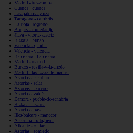
Madrid - tres-cantos
Cuenca - cuenca
Las-palmas - yaiza
Tarragona - cambrils
La-rioja - logroño
Burgos - cardeñadijo
álava - vitoria-gasteiz
Bizkaia - bilbao
Valencia - gandia
Valencia - valencia
Barcelona - barcelona
Madrid - madrid
Burgos - revilla-y-la-ahedo
Madrid - las-rozas-de-madrid
Asturias - castrillón
Asturias - salas
Asturias - carreño
Asturias - valdés
Zamora - puebla-de-sanabria
Bizkaia - lezama
Asturias - nava
Illes-balears - manacor
A-coruña - ortigueira
Alicante - ondara
Asturias - somiedo