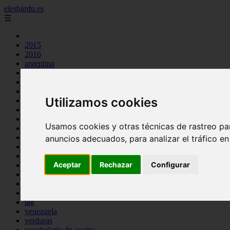
elesbardu.es
☰
2015
2016
argentina
arroz
aves
carnes
Utilizamos cookies
cocina casera
comidas
espana
Usamos cookies y otras técnicas de rastreo pa
huevos
mariscos
anuncios adecuados, para analizar el tráfico e
otros
pasta
Aceptar
Rechazar
Configurar
pescado
postres
producto
reposteria
tag
venezuela
verduras
vocabulario de cocina