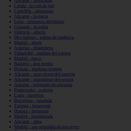
Alicante - santa-pola
Lleida - la-vall-de-boí
Castellón - almassora
Alicante - la-nucia
León - priaranza-del-bierzo
Granada - la-zubia
Valencia - alberic
Illes-balears - palma-de-mallorca
Madrid - algete
Asturias - ribadedeva
Valladolid - medina-del-campo
Madrid - meco
Badajoz - don-benito
Bizkaia - markina-xemein
Alicante - sant-vicent-del-raspeig
Alicante - guardamar-del-segura
Asturias - belmonte-de-miranda
Pontevedra - o-grove
Lugo - barreiros
Barcelona - igualada
Zamora - benavente
Huesca - benasque
Madrid - fuenlabrada
Alicante - altea
Madrid - san-sebastián-de-los-reyes