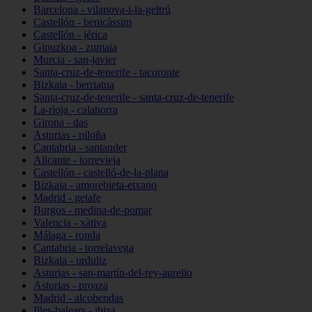
Barcelona - vilanova-i-la-geltrú
Castellón - benicàssim
Castellón - jérica
Gipuzkoa - zumaia
Murcia - san-javier
Santa-cruz-de-tenerife - tacoronte
Bizkaia - berriatua
Santa-cruz-de-tenerife - santa-cruz-de-tenerife
La-rioja - calahorra
Girona - das
Asturias - piloña
Cantabria - santander
Alicante - torrevieja
Castellón - castelló-de-la-plana
Bizkaia - amorebieta-etxano
Madrid - getafe
Burgos - medina-de-pomar
Valencia - xàtiva
Málaga - ronda
Cantabria - torrelavega
Bizkaia - urduliz
Asturias - san-martín-del-rey-aurelio
Asturias - proaza
Madrid - alcobendas
Illes-balears - ibiza