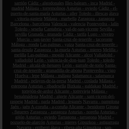
sarrión
Cádiz - algodonales
Illes-balears - inca
Madrid -
madrid
Málaga - torremolinos
Asturias - oviedo
Cádiz - el-
puerto-de-santa-maría
Asturias - aller
Toledo - illescas
álava
- vitoria-gasteiz
Málaga - marbella
Zaragoza - zaragoza
Barcelona - barcelona
Valencia - valencia
Pontevedra - lalín
Toledo - seseña
Cantabria - val-de-san-vicente
Sevilla -
sevilla
Granada - granada
Cádiz - tarifa
Lugo - viveiro
Murcia - san-javier
Santa-cruz-de-tenerife - tacoronte
Málaga - ronda
Las-palmas - yaiza
Santa-cruz-de-tenerife -
santa-úrsula
Zaragoza - la-muela
Asturias - mieres
Melilla -
melilla
Las-palmas - mogán
Alicante - alcoi
Valladolid -
valladolid
León - valencia-de-don-juan
Toledo - toledo
Madrid - alcalá-de-henares
León - garrafe-de-torío
Santa-
cruz-de-tenerife - granadilla-de-abona
Pontevedra - vigo
Huelva - lepe
Málaga - málaga
Salamanca - salamanca
Madrid - pelayos-de-la-presa
Madrid - coslada
Málaga -
estepona
Asturias - ribadesella
Bizkaia - galdakao
Madrid -
torrejón-de-ardoz
Alicante - torrevieja
Málaga -
benalmádena
Madrid - algete
Alicante - sant-vicent-del-
raspeig
Madrid - parla
Madrid - leganés
Navarra - pamplona
Jaén - jaén
A-coruña - a-coruña
Alicante - benidorm
Girona
- figueres
Zaragoza - zaragoza
Asturias - noreña
Asturias -
gijón
Asturias - oviedo
Tarragona - tarragona
Madrid -
pozuelo-de-alarcón
Asturias - mieres
Gipuzkoa - astigarraga
Navarra - erriberri
álava - ribera-alta
Gipuzkoa - san-