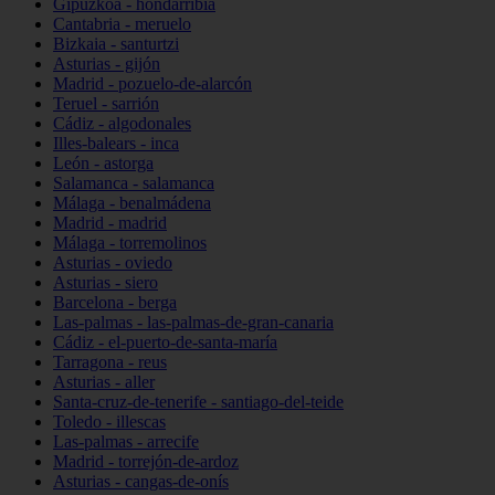
Gipuzkoa - hondarribia
Cantabria - meruelo
Bizkaia - santurtzi
Asturias - gijón
Madrid - pozuelo-de-alarcón
Teruel - sarrión
Cádiz - algodonales
Illes-balears - inca
León - astorga
Salamanca - salamanca
Málaga - benalmádena
Madrid - madrid
Málaga - torremolinos
Asturias - oviedo
Asturias - siero
Barcelona - berga
Las-palmas - las-palmas-de-gran-canaria
Cádiz - el-puerto-de-santa-maría
Tarragona - reus
Asturias - aller
Santa-cruz-de-tenerife - santiago-del-teide
Toledo - illescas
Las-palmas - arrecife
Madrid - torrejón-de-ardoz
Asturias - cangas-de-onís