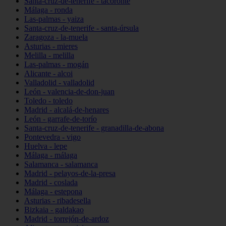
Santa-cruz-de-tenerife - tacoronte
Málaga - ronda
Las-palmas - yaiza
Santa-cruz-de-tenerife - santa-úrsula
Zaragoza - la-muela
Asturias - mieres
Melilla - melilla
Las-palmas - mogán
Alicante - alcoi
Valladolid - valladolid
León - valencia-de-don-juan
Toledo - toledo
Madrid - alcalá-de-henares
León - garrafe-de-torío
Santa-cruz-de-tenerife - granadilla-de-abona
Pontevedra - vigo
Huelva - lepe
Málaga - málaga
Salamanca - salamanca
Madrid - pelayos-de-la-presa
Madrid - coslada
Málaga - estepona
Asturias - ribadesella
Bizkaia - galdakao
Madrid - torrejón-de-ardoz