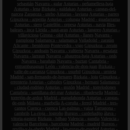
sebastián
Navarra - galar
Asturias - peñamellera-baja
Asturias - lena
Bizkaia - galdakao
Asturias - cangas-del-
narcea
Zaragoza - utebo
Asturias - laviana
Asturias - parres
Gipuzkoa - azpeitia
Asturias - colunga
Madrid - guadarrama
Asturias - siero
Castellón - orpesa
Asturias - navia
Illes-
balears - inca
Lleida - naut-aran
Asturias - langreo
Asturias -
villaviciosa
Girona - olot
Asturias - llanes
Navarra -
pamplona
Salamanca - salamanca
Valladolid - zaratán
Alicante - benidorm
Pontevedra - vigo
Gipuzkoa - zerain
Gipuzkoa - andoain
Navarra - valtierra
Navarra - gesalatz
Navarra - larraun
Navarra - abaurrea-baja
Asturias - onís
Navarra - barañain
Navarra - baztan
Cantabria -
entrambasaguas
León - valencia-de-don-juan
Bizkaia -
valle-de-carranza
Gipuzkoa - usurbil
Gipuzkoa - urnieta
Madrid - san-fernando-de-henares
Bizkaia - loiu
Gipuzkoa -
errenteria
Asturias - cabrales
Gipuzkoa - hernani
Salamanca
- ciudad-rodrigo
Asturias - gozón
Madrid - torrelodones
Cantabria - santillana-del-mar
Asturias - ribadesella
Madrid -
torrejón-de-ardoz
Madrid - majadahonda
Asturias - cangas-
de-onís
Málaga - marbella
A-coruña - ferrol
Madrid - tres-
cantos
Cuenca - cuenca
Las-palmas - yaiza
Tarragona -
cambrils
La-rioja - logroño
Burgos - cardeñadijo
álava -
vitoria-gasteiz
Bizkaia - bilbao
Valencia - gandia
Valencia -
valencia
Barcelona - barcelona
Madrid - madrid
Burgos -
revilla-y-la-ahedo
Madrid - las-rozas-de-madrid
Asturias -