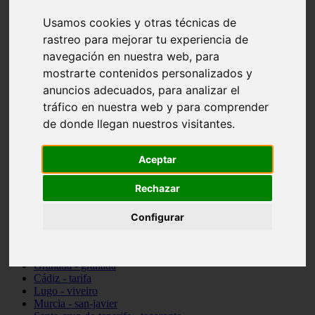
vocabulario de cocina
Usamos cookies y otras técnicas de
Madrid - pozuelo-de-alarcón
Teruel - sarrión
rastreo para mejorar tu experiencia de
Cádiz - algodonales
navegación en nuestra web, para
Illes-balears - inca
mostrarte contenidos personalizados y
Madrid - madrid
Málaga - torremolinos
anuncios adecuados, para analizar el
Asturias - oviedo
tráfico en nuestra web y para comprender
Cádiz - el-puerto-de-santa-maría
de donde llegan nuestros visitantes.
Asturias - aller
Toledo - illescas
álava - vitoria-gasteiz
Aceptar
Málaga - marbella
Zaragoza - zaragoza
Rechazar
Barcelona - barcelona
Valencia - valencia
Pontevedra - lalín
Configurar
Toledo - seseña
Cantabria - val-de-san-vicente
Sevilla - sevilla
Granada - granada
Cádiz - tarifa
Lugo - viveiro
Murcia - san-javier