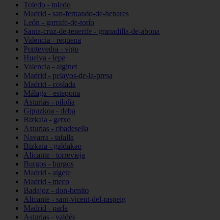
Toledo - toledo
Madrid - san-fernando-de-henares
León - garrafe-de-torío
Santa-cruz-de-tenerife - granadilla-de-abona
Valencia - requena
Pontevedra - vigo
Huelva - lepe
Valencia - alginet
Madrid - pelayos-de-la-presa
Madrid - coslada
Málaga - estepona
Asturias - piloña
Gipuzkoa - deba
Bizkaia - getxo
Asturias - ribadesella
Navarra - tafalla
Bizkaia - galdakao
Alicante - torrevieja
Burgos - burgos
Madrid - algete
Madrid - meco
Badajoz - don-benito
Alicante - sant-vicent-del-raspeig
Madrid - parla
Asturias - valdés