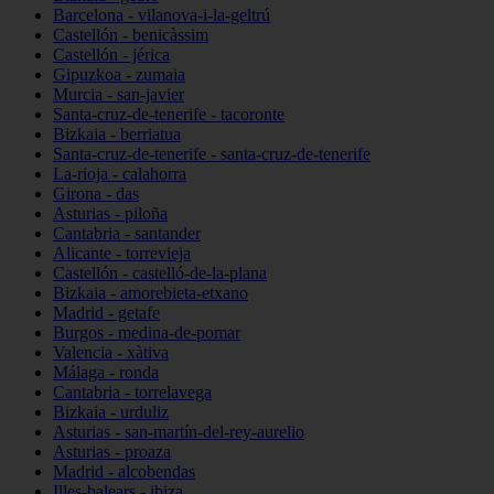
Barcelona - vilanova-i-la-geltrú
Castellón - benicàssim
Castellón - jérica
Gipuzkoa - zumaia
Murcia - san-javier
Santa-cruz-de-tenerife - tacoronte
Bizkaia - berriatua
Santa-cruz-de-tenerife - santa-cruz-de-tenerife
La-rioja - calahorra
Girona - das
Asturias - piloña
Cantabria - santander
Alicante - torrevieja
Castellón - castelló-de-la-plana
Bizkaia - amorebieta-etxano
Madrid - getafe
Burgos - medina-de-pomar
Valencia - xàtiva
Málaga - ronda
Cantabria - torrelavega
Bizkaia - urduliz
Asturias - san-martín-del-rey-aurelio
Asturias - proaza
Madrid - alcobendas
Illes-balears - ibiza