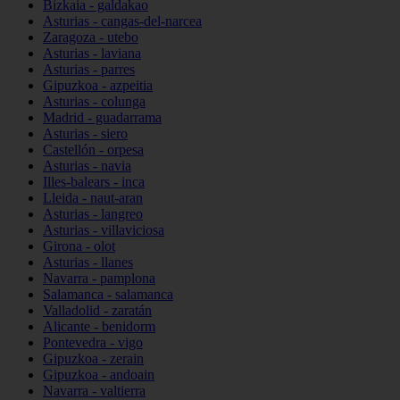
Bizkaia - galdakao
Asturias - cangas-del-narcea
Zaragoza - utebo
Asturias - laviana
Asturias - parres
Gipuzkoa - azpeitia
Asturias - colunga
Madrid - guadarrama
Asturias - siero
Castellón - orpesa
Asturias - navia
Illes-balears - inca
Lleida - naut-aran
Asturias - langreo
Asturias - villaviciosa
Girona - olot
Asturias - llanes
Navarra - pamplona
Salamanca - salamanca
Valladolid - zaratán
Alicante - benidorm
Pontevedra - vigo
Gipuzkoa - zerain
Gipuzkoa - andoain
Navarra - valtierra