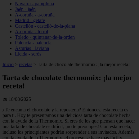
Navarra - pamplona
Jaén - jaén
A-coruña - a-coruña
Madrid - getafe
Castellón - castelló-de-la-plana
A-coruña - ferrol
Toledo - quintanar-de-la-orden
Palencia - palencia
Asturias - laviana
Lleida - seròs
Inicio
>
recetas
>
Tarta de chocolate thermomix: ¡la mejor receta!
Tarta de chocolate thermomix: ¡la mejor
receta!
📅 18/08/2025
¿Te encanta el chocolate y la repostería? Entonces, esta receta es
para ti. Hoy te presentamos una deliciosa tarta de chocolate hecha
con la ayuda de la Thermomix. Si eres de los que piensan que hacer
una tarta de chocolate es difícil, ¡no te preocupes! Con esta receta,
incluso los principiantes podrán sorprender a sus invitados. Además,
con la ayuda de la Thermomix, el proceso se hace más fácil y