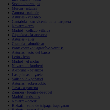
Sevilla - bormujos
Murcia - águilas
Zamora - galende
Asturias - vegadeo
Cantabria - san-vicente-de-la-barquera
Navarra - erro
Madrid - collado-villalba
Gipuzkoa - lasarte-oria
Asturias - aller
Granada - almuñécar
Pontevedra - vilagarcía-de-arousa
Asturias - soto-del-barco
León - león
Madrid - el-molar
Navarra - lekunberri
A-coruña - betanzos
Las-palmas - agaete
Valladolid - peñafiel
Asturias - sobrescobio
álava - asparrena
Zamora - fuentes-de-ropel
Madrid - móstoles
Navarra - deierri
Bizkaia - valle-de-trápaga-trapagaran
Bizkaia - gamiz-fika