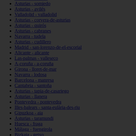
Asturias - somiedo
Asturias - avilés
Valladolid - valladolid
Asturias - corvera-de-asturias
Asturias - quirós
Asturias - cabranes
Navarra - tudela
Asturias - cudillero
Madrid - san-lorenzo-de-el-escorial
Alicante - alicante
Las-palmas - valleseco
A-coruña - a-coruña
Girona - lloret-de-mar
Navarra - lodosa
Barcelona - manresa
Cantabria - santoña
Asturias - tapia-de-casariego
Asturias - llanera
Pontevedra - pontevedra
Illes-balears - santa-eulària-des-riu
Gipuzkoa - aia
Asturias - taramundi
Huesca - fraga
Málaga - fuengirola
Bizkaia - getxo