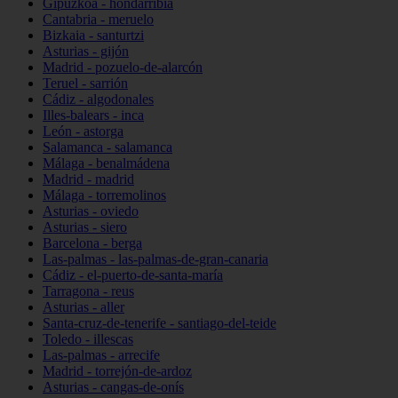
Gipuzkoa - hondarribia
Cantabria - meruelo
Bizkaia - santurtzi
Asturias - gijón
Madrid - pozuelo-de-alarcón
Teruel - sarrión
Cádiz - algodonales
Illes-balears - inca
León - astorga
Salamanca - salamanca
Málaga - benalmádena
Madrid - madrid
Málaga - torremolinos
Asturias - oviedo
Asturias - siero
Barcelona - berga
Las-palmas - las-palmas-de-gran-canaria
Cádiz - el-puerto-de-santa-maría
Tarragona - reus
Asturias - aller
Santa-cruz-de-tenerife - santiago-del-teide
Toledo - illescas
Las-palmas - arrecife
Madrid - torrejón-de-ardoz
Asturias - cangas-de-onís