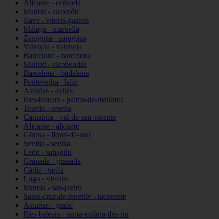
Alicante - orihuela
Madrid - alcorcón
álava - vitoria-gasteiz
Málaga - marbella
Zaragoza - zaragoza
Valencia - valencia
Barcelona - barcelona
Madrid - alcobendas
Barcelona - badalona
Pontevedra - lalín
Asturias - avilés
Illes-balears - palma-de-mallorca
Toledo - seseña
Cantabria - val-de-san-vicente
Alicante - alicante
Girona - lloret-de-mar
Sevilla - sevilla
León - sahagún
Granada - granada
Cádiz - tarifa
Lugo - viveiro
Murcia - san-javier
Santa-cruz-de-tenerife - tacoronte
Asturias - grado
Illes-balears - santa-eulària-des-riu