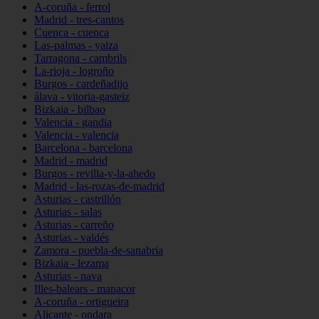
A-coruña - ferrol
Madrid - tres-cantos
Cuenca - cuenca
Las-palmas - yaiza
Tarragona - cambrils
La-rioja - logroño
Burgos - cardeñadijo
álava - vitoria-gasteiz
Bizkaia - bilbao
Valencia - gandia
Valencia - valencia
Barcelona - barcelona
Madrid - madrid
Burgos - revilla-y-la-ahedo
Madrid - las-rozas-de-madrid
Asturias - castrillón
Asturias - salas
Asturias - carreño
Asturias - valdés
Zamora - puebla-de-sanabria
Bizkaia - lezama
Asturias - nava
Illes-balears - manacor
A-coruña - ortigueira
Alicante - ondara