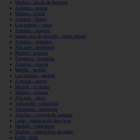
Madrid - alcalá-de-henares
Asturias - gozón
Málaga - ronda
Asturias - llanes
Las-palmas - yaiza
Asturias - langreo
Santa-cruz-de-tenerife - santa-úrsula
Asturias - vegadeo
Alicante - benidorm
Madrid - leganés
Zaragoza - la-muela
Asturias - mieres
Melilla - melilla
Las-palmas - mogán
Asturias - parres
Madrid - el-molar
Málaga - málaga
Alicante - alcoi
Valladolid - valladolid
Tarragona - tarragona
Asturias - corvera-de-asturias
León - valencia-de-don-juan
Madrid - valdemoro
Madrid - villaviciosa-de-odón
León - león