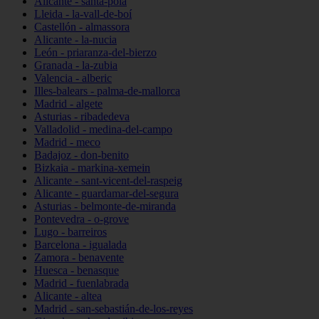
Alicante - santa-pola
Lleida - la-vall-de-boí
Castellón - almassora
Alicante - la-nucia
León - priaranza-del-bierzo
Granada - la-zubia
Valencia - alberic
Illes-balears - palma-de-mallorca
Madrid - algete
Asturias - ribadedeva
Valladolid - medina-del-campo
Madrid - meco
Badajoz - don-benito
Bizkaia - markina-xemein
Alicante - sant-vicent-del-raspeig
Alicante - guardamar-del-segura
Asturias - belmonte-de-miranda
Pontevedra - o-grove
Lugo - barreiros
Barcelona - igualada
Zamora - benavente
Huesca - benasque
Madrid - fuenlabrada
Alicante - altea
Madrid - san-sebastián-de-los-reyes