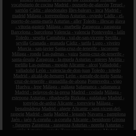
vocabulario de cocina
Madrid - pozuelo-de-alarcón
Teruel -
sarrión
Cádiz - algodonales
Illes-balears - inca
Madrid -
madrid
Málaga - torremolinos
Asturias - oviedo
Cádiz - el-
puerto-de-santa-maría
Asturias - aller
Toledo - illescas
álava
- vitoria-gasteiz
Málaga - marbella
Zaragoza - zaragoza
Barcelona - barcelona
Valencia - valencia
Pontevedra - lalín
Toledo - seseña
Cantabria - val-de-san-vicente
Sevilla -
sevilla
Granada - granada
Cádiz - tarifa
Lugo - viveiro
Murcia - san-javier
Santa-cruz-de-tenerife - tacoronte
Málaga - ronda
Las-palmas - yaiza
Santa-cruz-de-tenerife -
santa-úrsula
Zaragoza - la-muela
Asturias - mieres
Melilla -
melilla
Las-palmas - mogán
Alicante - alcoi
Valladolid -
valladolid
León - valencia-de-don-juan
Toledo - toledo
Madrid - alcalá-de-henares
León - garrafe-de-torío
Santa-
cruz-de-tenerife - granadilla-de-abona
Pontevedra - vigo
Huelva - lepe
Málaga - málaga
Salamanca - salamanca
Madrid - pelayos-de-la-presa
Madrid - coslada
Málaga -
estepona
Asturias - ribadesella
Bizkaia - galdakao
Madrid -
torrejón-de-ardoz
Alicante - torrevieja
Málaga -
benalmádena
Madrid - algete
Alicante - sant-vicent-del-
raspeig
Madrid - parla
Madrid - leganés
Navarra - pamplona
Jaén - jaén
A-coruña - a-coruña
Alicante - benidorm
Girona
- figueres
Zaragoza - zaragoza
Asturias - noreña
Asturias -
gijón
Asturias - oviedo
Tarragona - tarragona
Madrid -
pozuelo-de-alarcón
Asturias - mieres
Gipuzkoa - astigarraga