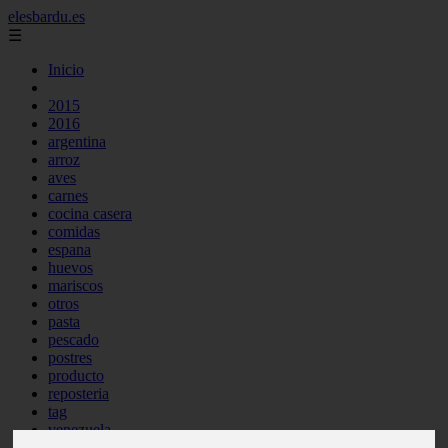
elesbardu.es
☰
Inicio
2015
2016
argentina
arroz
aves
carnes
cocina casera
comidas
espana
huevos
mariscos
otros
pasta
pescado
postres
producto
reposteria
tag
venezuela
verduras