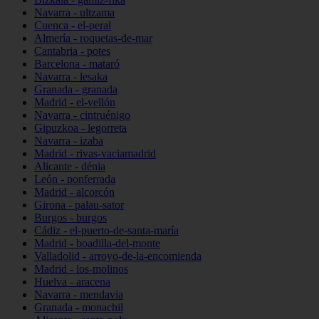
Navarra - ultzama
Cuenca - el-peral
Almería - roquetas-de-mar
Cantabria - potes
Barcelona - mataró
Navarra - lesaka
Granada - granada
Madrid - el-vellón
Navarra - cintruénigo
Gipuzkoa - legorreta
Navarra - izaba
Madrid - rivas-vaciamadrid
Alicante - dénia
León - ponferrada
Madrid - alcorcón
Girona - palau-sator
Burgos - burgos
Cádiz - el-puerto-de-santa-maría
Madrid - boadilla-del-monte
Valladolid - arroyo-de-la-encomienda
Madrid - los-molinos
Huelva - aracena
Navarra - mendavia
Granada - monachil