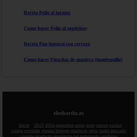
Receta Pollo al taratur
Como hacer Pollo al appletiser
Receta Pan integral con cerveza
Como hacer Figacitas de manteca (mantequilla)
elesbardu.es
Inicio
2015
2016
argentina
arroz
aves
carnes
cocina
casera
comidas
espana
huevos
mariscos
otros
pasta
pescado
postres
producto
reposteria
tag
venezuela
verduras