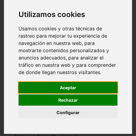
vocabulario de cocina
Madrid - pozuelo-de-alarcón
Utilizamos cookies
Teruel - sarrión
Cádiz - algodonales
Illes-balears - inca
Usamos cookies y otras técnicas de
Madrid - madrid
rastreo para mejorar tu experiencia de
Málaga - torremolinos
navegación en nuestra web, para
Asturias - oviedo
Cádiz - el-puerto-de-santa-maría
mostrarte contenidos personalizados y
Asturias - aller
anuncios adecuados, para analizar el
Toledo - illescas
tráfico en nuestra web y para comprender
álava - vitoria-gasteiz
Málaga - marbella
de donde llegan nuestros visitantes.
Zaragoza - zaragoza
Barcelona - barcelona
Valencia - valencia
Aceptar
Pontevedra - lalín
Toledo - seseña
Rechazar
Cantabria - val-de-san-vicente
Sevilla - sevilla
Configurar
Granada - granada
Cádiz - tarifa
Lugo - viveiro
Murcia - san-javier