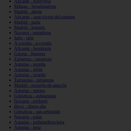
Alicante - torrevieja
Málaga - benalmádena
Madrid - algete
Alicante - sant-vicent-del-raspeig
Madrid - parla
Madrid - leganés
Navarra - pamplona
Jaén - jaén
A-coruña - a-coruña
Alicante - benidorm
Girona - figueres
Zaragoza - zaragoza
Asturias - noreña
Asturias - gijón
Asturias - oviedo
Tarragona - tarragona
Madrid - pozuelo-de-alarcón
Asturias - mieres
Gipuzkoa - astigarraga
Navarra - erriberri
álava - ribera-alta
Gipuzkoa - san-sebastián
Navarra - galar
Asturias - peñamellera-baja
Asturias - lena