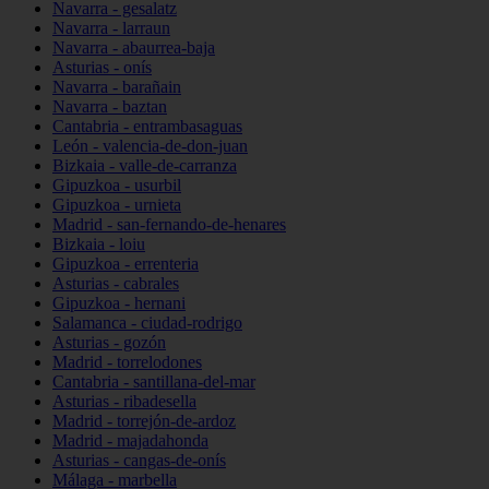
Navarra - gesalatz
Navarra - larraun
Navarra - abaurrea-baja
Asturias - onís
Navarra - barañain
Navarra - baztan
Cantabria - entrambasaguas
León - valencia-de-don-juan
Bizkaia - valle-de-carranza
Gipuzkoa - usurbil
Gipuzkoa - urnieta
Madrid - san-fernando-de-henares
Bizkaia - loiu
Gipuzkoa - errenteria
Asturias - cabrales
Gipuzkoa - hernani
Salamanca - ciudad-rodrigo
Asturias - gozón
Madrid - torrelodones
Cantabria - santillana-del-mar
Asturias - ribadesella
Madrid - torrejón-de-ardoz
Madrid - majadahonda
Asturias - cangas-de-onís
Málaga - marbella