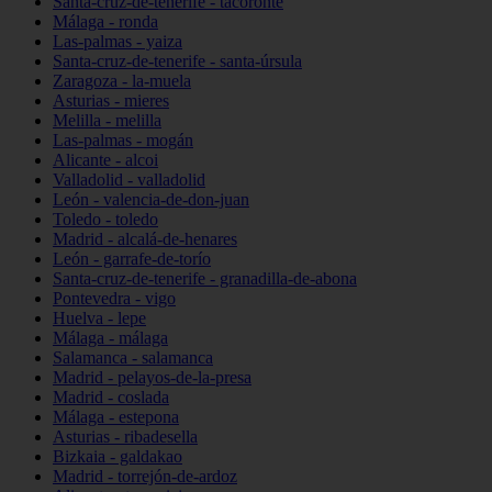
Santa-cruz-de-tenerife - tacoronte
Málaga - ronda
Las-palmas - yaiza
Santa-cruz-de-tenerife - santa-úrsula
Zaragoza - la-muela
Asturias - mieres
Melilla - melilla
Las-palmas - mogán
Alicante - alcoi
Valladolid - valladolid
León - valencia-de-don-juan
Toledo - toledo
Madrid - alcalá-de-henares
León - garrafe-de-torío
Santa-cruz-de-tenerife - granadilla-de-abona
Pontevedra - vigo
Huelva - lepe
Málaga - málaga
Salamanca - salamanca
Madrid - pelayos-de-la-presa
Madrid - coslada
Málaga - estepona
Asturias - ribadesella
Bizkaia - galdakao
Madrid - torrejón-de-ardoz