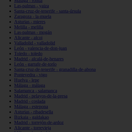
Málaga - ronda
Las-palmas - yaiza
Santa-cruz-de-tenerife - santa-úrsula
Zaragoza - la-muela
Asturias - mieres
Melilla - melilla
Las-palmas - mogán
Alicante - alcoi
Valladolid - valladolid
León - valencia-de-don-juan
Toledo - toledo
Madrid - alcalá-de-henares
León - garrafe-de-torío
Santa-cruz-de-tenerife - granadilla-de-abona
Pontevedra - vigo
Huelva - lepe
Málaga - málaga
Salamanca - salamanca
Madrid - pelayos-de-la-presa
Madrid - coslada
Málaga - estepona
Asturias - ribadesella
Bizkaia - galdakao
Madrid - torrejón-de-ardoz
Alicante - torrevieja