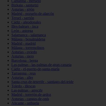
Cantabria - meruelo
Bizkaia - santurtzi
Asturias - gijón
Madrid - pozuelo-de-alarcón
Teruel - sarrión
Cádiz - algodonales
Illes-balears - inca
León - astorga
Salamanca - salamanca
Málaga - benalmádena
Madrid - madrid
Málaga - torremolinos
Asturias - oviedo
Asturias - siero
Barcelona - berga
Las-palmas - las-palmas-de-gran-canaria
Cádiz - el-puerto-de-santa-maría
Tarragona - reus
Asturias - aller
Santa-cruz-de-tenerife - santiago-del-teide
Toledo - illescas
Las-palmas - arrecife
Madrid - torrejón-de-ardoz
Asturias - cangas-de-onís
Alicante - orihuela