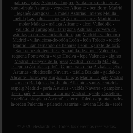
palmas - yaiza
Asturias - langreo
Santa-cruz-de-tenerife -
santa-úrsula
Asturias - vegadeo
Alicante - benidorm
Madrid
- leganés
Zaragoza - la-muela
Asturias - mieres
Melilla -
melilla
Las-palmas - mogán
Asturias - parres
Madrid - el-
molar
Málaga - málaga
Alicante - alcoi
Valladolid -
valladolid
Tarragona - tarragona
Asturias - corvera-de-
asturias
León - valencia-de-don-juan
Madrid - valdemoro
Madrid - villaviciosa-de-odón
León - león
Toledo - toledo
Madrid - san-fernando-de-henares
León - garrafe-de-torío
Santa-cruz-de-tenerife - granadilla-de-abona
Valencia -
requena
Pontevedra - vigo
Huelva - lepe
Valencia - alginet
Madrid - pelayos-de-la-presa
Madrid - coslada
Málaga -
estepona
Asturias - piloña
Gipuzkoa - deba
Bizkaia - getxo
Asturias - ribadesella
Navarra - tafalla
Bizkaia - galdakao
Alicante - torrevieja
Burgos - burgos
Madrid - algete
Madrid
- meco
Badajoz - don-benito
Alicante - sant-vicent-del-
raspeig
Madrid - parla
Asturias - valdés
Navarra - pamplona
Jaén - jaén
A-coruña - a-coruña
Madrid - getafe
Castellón -
castelló-de-la-plana
A-coruña - ferrol
Toledo - quintanar-de-
la-orden
Palencia - palencia
Asturias - laviana
Lleida - seròs
© 2026 elesbardu.es. Todos los derechos reservados.