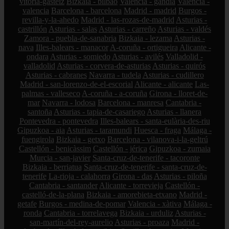
vitoria-gasteiz
Bizkaia - bilbao
Valencia - gandia
Valencia -
valencia
Barcelona - barcelona
Madrid - madrid
Burgos -
revilla-y-la-ahedo
Madrid - las-rozas-de-madrid
Asturias -
castrillón
Asturias - salas
Asturias - carreño
Asturias - valdés
Zamora - puebla-de-sanabria
Bizkaia - lezama
Asturias -
nava
Illes-balears - manacor
A-coruña - ortigueira
Alicante -
ondara
Asturias - somiedo
Asturias - avilés
Valladolid -
valladolid
Asturias - corvera-de-asturias
Asturias - quirós
Asturias - cabranes
Navarra - tudela
Asturias - cudillero
Madrid - san-lorenzo-de-el-escorial
Alicante - alicante
Las-
palmas - valleseco
A-coruña - a-coruña
Girona - lloret-de-
mar
Navarra - lodosa
Barcelona - manresa
Cantabria -
santoña
Asturias - tapia-de-casariego
Asturias - llanera
Pontevedra - pontevedra
Illes-balears - santa-eulària-des-riu
Gipuzkoa - aia
Asturias - taramundi
Huesca - fraga
Málaga -
fuengirola
Bizkaia - getxo
Barcelona - vilanova-i-la-geltrú
Castellón - benicàssim
Castellón - jérica
Gipuzkoa - zumaia
Murcia - san-javier
Santa-cruz-de-tenerife - tacoronte
Bizkaia - berriatua
Santa-cruz-de-tenerife - santa-cruz-de-
tenerife
La-rioja - calahorra
Girona - das
Asturias - piloña
Cantabria - santander
Alicante - torrevieja
Castellón -
castelló-de-la-plana
Bizkaia - amorebieta-etxano
Madrid -
getafe
Burgos - medina-de-pomar
Valencia - xàtiva
Málaga -
ronda
Cantabria - torrelavega
Bizkaia - urduliz
Asturias -
san-martín-del-rey-aurelio
Asturias - proaza
Madrid -