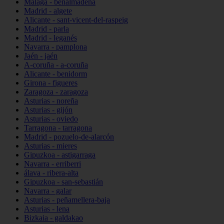
Málaga - benalmádena
Madrid - algete
Alicante - sant-vicent-del-raspeig
Madrid - parla
Madrid - leganés
Navarra - pamplona
Jaén - jaén
A-coruña - a-coruña
Alicante - benidorm
Girona - figueres
Zaragoza - zaragoza
Asturias - noreña
Asturias - gijón
Asturias - oviedo
Tarragona - tarragona
Madrid - pozuelo-de-alarcón
Asturias - mieres
Gipuzkoa - astigarraga
Navarra - erriberri
álava - ribera-alta
Gipuzkoa - san-sebastián
Navarra - galar
Asturias - peñamellera-baja
Asturias - lena
Bizkaia - galdakao