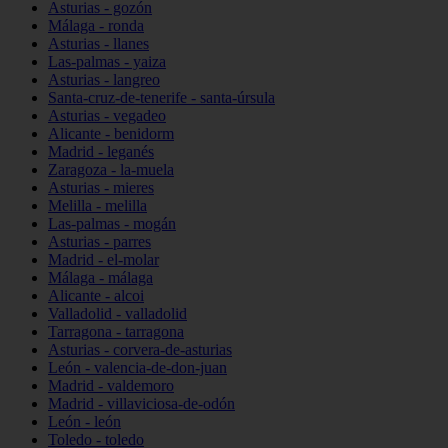
Asturias - gozón
Málaga - ronda
Asturias - llanes
Las-palmas - yaiza
Asturias - langreo
Santa-cruz-de-tenerife - santa-úrsula
Asturias - vegadeo
Alicante - benidorm
Madrid - leganés
Zaragoza - la-muela
Asturias - mieres
Melilla - melilla
Las-palmas - mogán
Asturias - parres
Madrid - el-molar
Málaga - málaga
Alicante - alcoi
Valladolid - valladolid
Tarragona - tarragona
Asturias - corvera-de-asturias
León - valencia-de-don-juan
Madrid - valdemoro
Madrid - villaviciosa-de-odón
León - león
Toledo - toledo