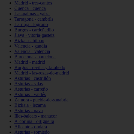
Madrid - tres-cantos
Cuenca - cuenca
Las-palmas - yaiza
Tarragona - cambrils
La-rioja - logroño
Burgos - cardeñadijo
álava - vitoria-gasteiz
Bizkaia - bilbao
Valencia - gandia
Valencia - valencia
Barcelona - barcelona
Madrid - madrid
Burgos - revilla-y-la-ahedo
Madrid - las-rozas-de-madrid
Asturias - castrillón
Asturias - salas
Asturias - carreño
Asturias - valdés
Zamora - puebla-de-sanabria
Bizkaia - lezama
Asturias - nava
Illes-balears - manacor
A-coruña - ortigueira
Alicante - ondara
Asturias - somiedo