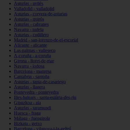
Asturias - avilés
Valladolid - valladolid
Asturias - corvera-de-asturias
Asturias - quirós
Asturias - cabranes
Navarra - tudela
Asturias - cudillero
Madrid - san-lorenzo-de-el-escorial
Alicante - alicante
Las-palmas - valleseco
A-coruña - a-coruña
Girona - lloret-de-mar
Navarra - lodosa
Barcelona - manresa
Cantabria - santoña
Asturias - tapia-de-casariego
Asturias - llanera
Pontevedra - pontevedra
Illes-balears - santa-eulària-des-riu
Gipuzkoa - aia
Asturias - taramundi
Huesca - fraga
Málaga - fuengirola
Bizkaia - getxo
Barcelona - vilanova-i-la-geltrú