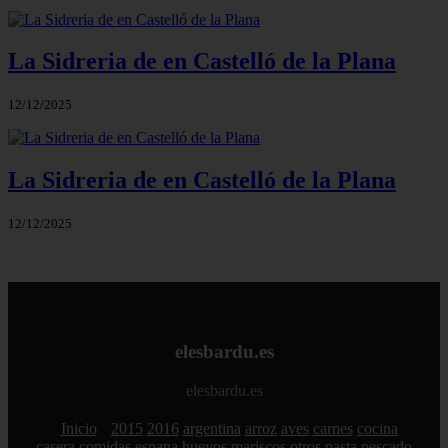
La Sidreria de en Castelló de la Plana
12/12/2025
La Sidreria de en Castelló de la Plana
12/12/2025
elesbardu.es
elesbardu.es
Inicio
2015
2016
argentina
arroz
aves
carnes
cocina
casera
comidas
espana
huevos
mariscos
otros
pasta
pescado