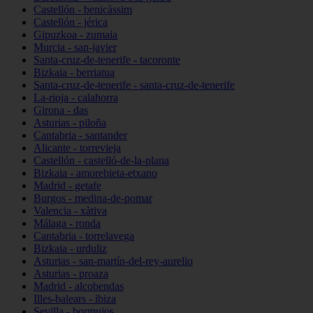
Castellón - benicàssim
Castellón - jérica
Gipuzkoa - zumaia
Murcia - san-javier
Santa-cruz-de-tenerife - tacoronte
Bizkaia - berriatua
Santa-cruz-de-tenerife - santa-cruz-de-tenerife
La-rioja - calahorra
Girona - das
Asturias - piloña
Cantabria - santander
Alicante - torrevieja
Castellón - castelló-de-la-plana
Bizkaia - amorebieta-etxano
Madrid - getafe
Burgos - medina-de-pomar
Valencia - xàtiva
Málaga - ronda
Cantabria - torrelavega
Bizkaia - urduliz
Asturias - san-martín-del-rey-aurelio
Asturias - proaza
Madrid - alcobendas
Illes-balears - ibiza
Sevilla - bormujos