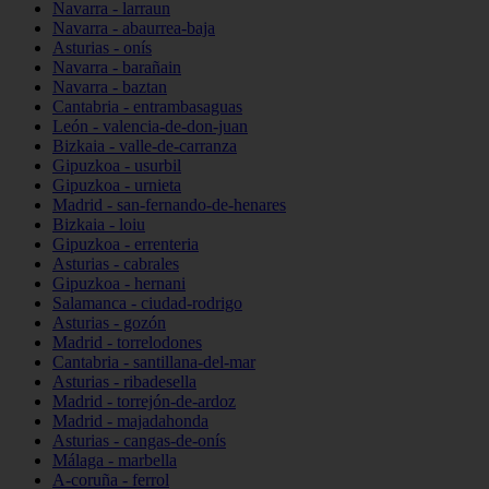
Navarra - larraun
Navarra - abaurrea-baja
Asturias - onís
Navarra - barañain
Navarra - baztan
Cantabria - entrambasaguas
León - valencia-de-don-juan
Bizkaia - valle-de-carranza
Gipuzkoa - usurbil
Gipuzkoa - urnieta
Madrid - san-fernando-de-henares
Bizkaia - loiu
Gipuzkoa - errenteria
Asturias - cabrales
Gipuzkoa - hernani
Salamanca - ciudad-rodrigo
Asturias - gozón
Madrid - torrelodones
Cantabria - santillana-del-mar
Asturias - ribadesella
Madrid - torrejón-de-ardoz
Madrid - majadahonda
Asturias - cangas-de-onís
Málaga - marbella
A-coruña - ferrol