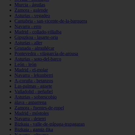
Murcia - águilas
Zamora - galende
Asturias - vegadeo
Cantabria - san-vicente-de-la-barquera
Navarra - erro
Madrid - collado-villalba
Gipuzkoa - lasarte-oria
Asturias - aller
Granada - almuñécar
Pontevedra - vilagarcía-de-arousa
Asturias - soto-del-barco
León - león
Madrid - el-molar
Navarra - lekunberri
A-coruña - betanzos
Las-palmas - agaete
Valladolid - peñafiel
Asturias - sobrescobio
álava - asparrena
Zamora - fuentes-de-ropel
Madrid - móstoles
Navarra - deierri
Bizkaia - valle-de-trápaga-trapagaran
Bizkaia - gamiz-fika
Navarra - ultzama