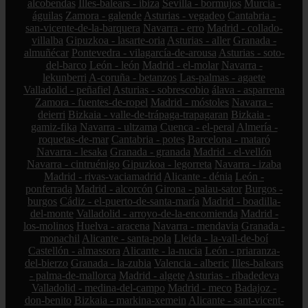
alcobendas
Illes-balears - ibiza
Sevilla - bormujos
Murcia -
águilas
Zamora - galende
Asturias - vegadeo
Cantabria -
san-vicente-de-la-barquera
Navarra - erro
Madrid - collado-
villalba
Gipuzkoa - lasarte-oria
Asturias - aller
Granada -
almuñécar
Pontevedra - vilagarcía-de-arousa
Asturias - soto-
del-barco
León - león
Madrid - el-molar
Navarra -
lekunberri
A-coruña - betanzos
Las-palmas - agaete
Valladolid - peñafiel
Asturias - sobrescobio
álava - asparrena
Zamora - fuentes-de-ropel
Madrid - móstoles
Navarra -
deierri
Bizkaia - valle-de-trápaga-trapagaran
Bizkaia -
gamiz-fika
Navarra - ultzama
Cuenca - el-peral
Almería -
roquetas-de-mar
Cantabria - potes
Barcelona - mataró
Navarra - lesaka
Granada - granada
Madrid - el-vellón
Navarra - cintruénigo
Gipuzkoa - legorreta
Navarra - izaba
Madrid - rivas-vaciamadrid
Alicante - dénia
León -
ponferrada
Madrid - alcorcón
Girona - palau-sator
Burgos -
burgos
Cádiz - el-puerto-de-santa-maría
Madrid - boadilla-
del-monte
Valladolid - arroyo-de-la-encomienda
Madrid -
los-molinos
Huelva - aracena
Navarra - mendavia
Granada -
monachil
Alicante - santa-pola
Lleida - la-vall-de-boí
Castellón - almassora
Alicante - la-nucia
León - priaranza-
del-bierzo
Granada - la-zubia
Valencia - alberic
Illes-balears
- palma-de-mallorca
Madrid - algete
Asturias - ribadedeva
Valladolid - medina-del-campo
Madrid - meco
Badajoz -
don-benito
Bizkaia - markina-xemein
Alicante - sant-vicent-