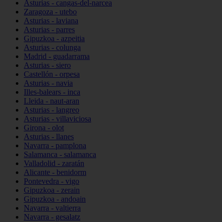
Asturias - cangas-del-narcea
Zaragoza - utebo
Asturias - laviana
Asturias - parres
Gipuzkoa - azpeitia
Asturias - colunga
Madrid - guadarrama
Asturias - siero
Castellón - orpesa
Asturias - navia
Illes-balears - inca
Lleida - naut-aran
Asturias - langreo
Asturias - villaviciosa
Girona - olot
Asturias - llanes
Navarra - pamplona
Salamanca - salamanca
Valladolid - zaratán
Alicante - benidorm
Pontevedra - vigo
Gipuzkoa - zerain
Gipuzkoa - andoain
Navarra - valtierra
Navarra - gesalatz