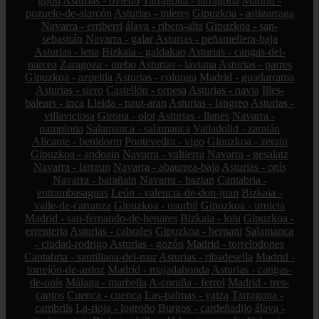
gijón
Asturias - oviedo
Tarragona - tarragona
Madrid -
pozuelo-de-alarcón
Asturias - mieres
Gipuzkoa - astigarraga
Navarra - erriberri
álava - ribera-alta
Gipuzkoa - san-
sebastián
Navarra - galar
Asturias - peñamellera-baja
Asturias - lena
Bizkaia - galdakao
Asturias - cangas-del-
narcea
Zaragoza - utebo
Asturias - laviana
Asturias - parres
Gipuzkoa - azpeitia
Asturias - colunga
Madrid - guadarrama
Asturias - siero
Castellón - orpesa
Asturias - navia
Illes-
balears - inca
Lleida - naut-aran
Asturias - langreo
Asturias -
villaviciosa
Girona - olot
Asturias - llanes
Navarra -
pamplona
Salamanca - salamanca
Valladolid - zaratán
Alicante - benidorm
Pontevedra - vigo
Gipuzkoa - zerain
Gipuzkoa - andoain
Navarra - valtierra
Navarra - gesalatz
Navarra - larraun
Navarra - abaurrea-baja
Asturias - onís
Navarra - barañain
Navarra - baztan
Cantabria -
entrambasaguas
León - valencia-de-don-juan
Bizkaia -
valle-de-carranza
Gipuzkoa - usurbil
Gipuzkoa - urnieta
Madrid - san-fernando-de-henares
Bizkaia - loiu
Gipuzkoa -
errenteria
Asturias - cabrales
Gipuzkoa - hernani
Salamanca
- ciudad-rodrigo
Asturias - gozón
Madrid - torrelodones
Cantabria - santillana-del-mar
Asturias - ribadesella
Madrid -
torrejón-de-ardoz
Madrid - majadahonda
Asturias - cangas-
de-onís
Málaga - marbella
A-coruña - ferrol
Madrid - tres-
cantos
Cuenca - cuenca
Las-palmas - yaiza
Tarragona -
cambrils
La-rioja - logroño
Burgos - cardeñadijo
álava -