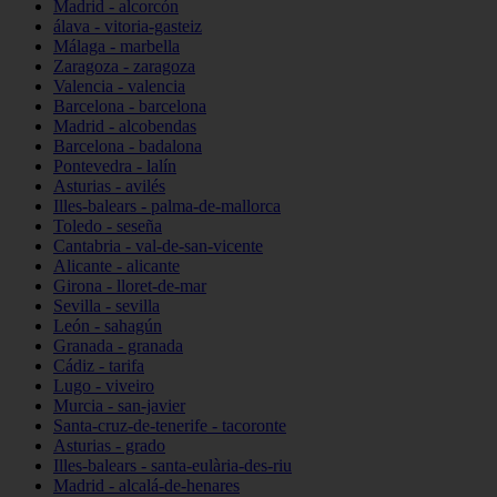
Madrid - alcorcón
álava - vitoria-gasteiz
Málaga - marbella
Zaragoza - zaragoza
Valencia - valencia
Barcelona - barcelona
Madrid - alcobendas
Barcelona - badalona
Pontevedra - lalín
Asturias - avilés
Illes-balears - palma-de-mallorca
Toledo - seseña
Cantabria - val-de-san-vicente
Alicante - alicante
Girona - lloret-de-mar
Sevilla - sevilla
León - sahagún
Granada - granada
Cádiz - tarifa
Lugo - viveiro
Murcia - san-javier
Santa-cruz-de-tenerife - tacoronte
Asturias - grado
Illes-balears - santa-eulària-des-riu
Madrid - alcalá-de-henares