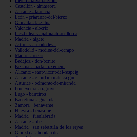
Lleida - la-vall-de-boí
Castellón - almassora
Alicante - la-nucia
León - priaranza-del-bierzo
Granada - la-zubia
Valencia - alberic
Illes-balears - palma-de-mallorca
Madrid - algete
Asturias - ribadedeva
Valladolid - medina-del-campo
Madrid - meco
Badajoz - don-benito
Bizkaia - markina-xemein
Alicante - sant-vicent-del-raspeig
Alicante - guardamar-del-segura
Asturias - belmonte-de-miranda
Pontevedra - o-grove
Lugo - barreiros
Barcelona - igualada
Zamora - benavente
Huesca - benasque
Madrid - fuenlabrada
Alicante - altea
Madrid - san-sebastián-de-los-reyes
Gipuzkoa - hondarribia