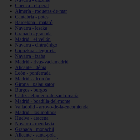
Cuenca - el-peral
Almería - roquetas-de-mar
Cantabria - potes
Barcelona - mataró
Navarra - lesaka
Granada - granada
Madrid - el-vellón
Navarra - cintruénigo
Gipuzkoa - legorreta
Navarra - izaba
Madrid - rivas-vaciamadrid
Alicante - dénia
León - ponferrada
Madrid - alcorcón
Girona - palau-sator
Burgos - burgos
Cádiz - el-puerto-de-santa-maría
Madrid - boadilla-del-monte
Valladolid - arroyo-de-la-encomienda
Madrid - los-molinos
Huelva - aracena
Navarra - mendavia
Granada - monachil
Alicante - santa-pola