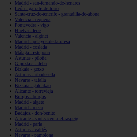
Madrid - san-fernando-de-henares
León - garrafe-de-torío
Santa-cruz-de-tenerife - granadilla-de-abona
Valencia - requena
Pontevedra - vigo
Huelva - lepe
Valencia - alginet
Madrid - pelayos-de-la-presa
Madrid - coslada
Málaga - estepona
Asturias - piloña
Gipuzkoa - deba
Bizkaia - getxo
Asturias - ribadesella
Navarra - tafalla
Bizkaia - galdakao
Alicante - torrevieja
Burgos - burgos
Madrid - algete
Madrid - meco
Badajoz - don-benito
Alicante - sant-vicent-del-raspeig
Madrid - parla
Asturias - valdés
Navarra - pamplona