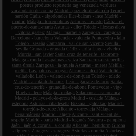
postres
producto
reposteria
tag
venezuela
verduras
vocabulario de cocina
Madrid - pozuelo-de-alarcón
Teruel -
sarrión
Cádiz - algodonales
Illes-balears - inca
Madrid -
madrid
Málaga - torremolinos
Asturias - oviedo
Cádiz - el-
puerto-de-santa-maría
Asturias - aller
Toledo - illescas
álava
- vitoria-gasteiz
Málaga - marbella
Zaragoza - zaragoza
Barcelona - barcelona
Valencia - valencia
Pontevedra - lalín
Toledo - seseña
Cantabria - val-de-san-vicente
Sevilla -
sevilla
Granada - granada
Cádiz - tarifa
Lugo - viveiro
Murcia - san-javier
Santa-cruz-de-tenerife - tacoronte
Málaga - ronda
Las-palmas - yaiza
Santa-cruz-de-tenerife -
santa-úrsula
Zaragoza - la-muela
Asturias - mieres
Melilla -
melilla
Las-palmas - mogán
Alicante - alcoi
Valladolid -
valladolid
León - valencia-de-don-juan
Toledo - toledo
Madrid - alcalá-de-henares
León - garrafe-de-torío
Santa-
cruz-de-tenerife - granadilla-de-abona
Pontevedra - vigo
Huelva - lepe
Málaga - málaga
Salamanca - salamanca
Madrid - pelayos-de-la-presa
Madrid - coslada
Málaga -
estepona
Asturias - ribadesella
Bizkaia - galdakao
Madrid -
torrejón-de-ardoz
Alicante - torrevieja
Málaga -
benalmádena
Madrid - algete
Alicante - sant-vicent-del-
raspeig
Madrid - parla
Madrid - leganés
Navarra - pamplona
Jaén - jaén
A-coruña - a-coruña
Alicante - benidorm
Girona
- figueres
Zaragoza - zaragoza
Asturias - noreña
Asturias -