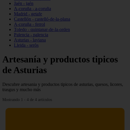
Jaén - jaén
A-coruña - a-coruña
Madrid - getafe
Castellón - castelló-de-la-plana
A-coruña - ferrol
Toledo - quintanar-de-la-orden
Palencia - palencia
Asturias - laviana
Lleida - seròs
Artesanía y productos tipicos
de Asturias
Descubre artesania y productos tipicos de asturias, quesos, licores,
trasgus y mucho más
Mostrando 1 - 4 de 4 artículos