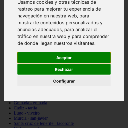
Usamos cookies y otras técnicas de
Madrid - pozuelo-de-alarcón
rastreo para mejorar tu experiencia de
Teruel - sarrión
navegación en nuestra web, para
Cádiz - algodonales
Illes-balears - inca
mostrarte contenidos personalizados y
Madrid - madrid
anuncios adecuados, para analizar el
Málaga - torremolinos
tráfico en nuestra web y para comprender
Asturias - oviedo
Cádiz - el-puerto-de-santa-maría
de donde llegan nuestros visitantes.
Asturias - aller
Toledo - illescas
álava - vitoria-gasteiz
Aceptar
Málaga - marbella
Zaragoza - zaragoza
Rechazar
Barcelona - barcelona
Valencia - valencia
Configurar
Pontevedra - lalín
Toledo - seseña
Cantabria - val-de-san-vicente
Sevilla - sevilla
Granada - granada
Cádiz - tarifa
Lugo - viveiro
Murcia - san-javier
Santa-cruz-de-tenerife - tacoronte