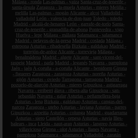
Málaga - ronda
Las-palmas - yaiza
Santa-cruz-de-tenerife -
santa-úrsula
Zaragoza - la-muela
Asturias - mieres
Melilla -
melilla
Las-palmas - mogán
Alicante - alcoi
Valladolid -
valladolid
León - valencia-de-don-juan
Toledo - toledo
Madrid - alcalá-de-henares
León - garrafe-de-torío
Santa-
cruz-de-tenerife - granadilla-de-abona
Pontevedra - vigo
Huelva - lepe
Málaga - málaga
Salamanca - salamanca
Madrid - pelayos-de-la-presa
Madrid - coslada
Málaga -
estepona
Asturias - ribadesella
Bizkaia - galdakao
Madrid -
torrejón-de-ardoz
Alicante - torrevieja
Málaga -
benalmádena
Madrid - algete
Alicante - sant-vicent-del-
raspeig
Madrid - parla
Madrid - leganés
Navarra - pamplona
Jaén - jaén
A-coruña - a-coruña
Alicante - benidorm
Girona
- figueres
Zaragoza - zaragoza
Asturias - noreña
Asturias -
gijón
Asturias - oviedo
Tarragona - tarragona
Madrid -
pozuelo-de-alarcón
Asturias - mieres
Gipuzkoa - astigarraga
Navarra - erriberri
álava - ribera-alta
Gipuzkoa - san-
sebastián
Navarra - galar
Asturias - peñamellera-baja
Asturias - lena
Bizkaia - galdakao
Asturias - cangas-del-
narcea
Zaragoza - utebo
Asturias - laviana
Asturias - parres
Gipuzkoa - azpeitia
Asturias - colunga
Madrid - guadarrama
Asturias - siero
Castellón - orpesa
Asturias - navia
Illes-
balears - inca
Lleida - naut-aran
Asturias - langreo
Asturias -
villaviciosa
Girona - olot
Asturias - llanes
Navarra -
pamplona
Salamanca - salamanca
Valladolid - zaratán