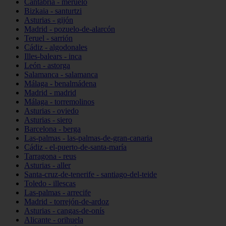
Cantabria - meruelo
Bizkaia - santurtzi
Asturias - gijón
Madrid - pozuelo-de-alarcón
Teruel - sarrión
Cádiz - algodonales
Illes-balears - inca
León - astorga
Salamanca - salamanca
Málaga - benalmádena
Madrid - madrid
Málaga - torremolinos
Asturias - oviedo
Asturias - siero
Barcelona - berga
Las-palmas - las-palmas-de-gran-canaria
Cádiz - el-puerto-de-santa-maría
Tarragona - reus
Asturias - aller
Santa-cruz-de-tenerife - santiago-del-teide
Toledo - illescas
Las-palmas - arrecife
Madrid - torrejón-de-ardoz
Asturias - cangas-de-onís
Alicante - orihuela