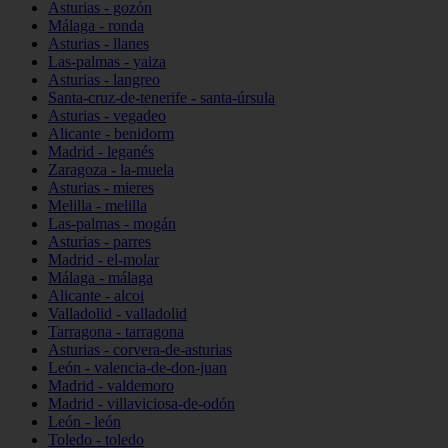
Asturias - gozón
Málaga - ronda
Asturias - llanes
Las-palmas - yaiza
Asturias - langreo
Santa-cruz-de-tenerife - santa-úrsula
Asturias - vegadeo
Alicante - benidorm
Madrid - leganés
Zaragoza - la-muela
Asturias - mieres
Melilla - melilla
Las-palmas - mogán
Asturias - parres
Madrid - el-molar
Málaga - málaga
Alicante - alcoi
Valladolid - valladolid
Tarragona - tarragona
Asturias - corvera-de-asturias
León - valencia-de-don-juan
Madrid - valdemoro
Madrid - villaviciosa-de-odón
León - león
Toledo - toledo