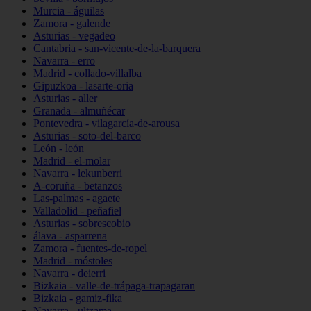
Murcia - águilas
Zamora - galende
Asturias - vegadeo
Cantabria - san-vicente-de-la-barquera
Navarra - erro
Madrid - collado-villalba
Gipuzkoa - lasarte-oria
Asturias - aller
Granada - almuñécar
Pontevedra - vilagarcía-de-arousa
Asturias - soto-del-barco
León - león
Madrid - el-molar
Navarra - lekunberri
A-coruña - betanzos
Las-palmas - agaete
Valladolid - peñafiel
Asturias - sobrescobio
álava - asparrena
Zamora - fuentes-de-ropel
Madrid - móstoles
Navarra - deierri
Bizkaia - valle-de-trápaga-trapagaran
Bizkaia - gamiz-fika
Navarra - ultzama