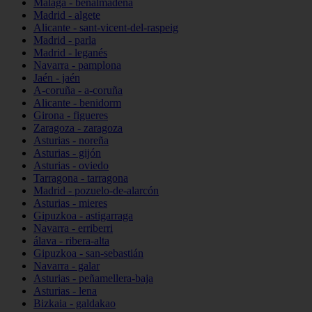
Málaga - benalmádena
Madrid - algete
Alicante - sant-vicent-del-raspeig
Madrid - parla
Madrid - leganés
Navarra - pamplona
Jaén - jaén
A-coruña - a-coruña
Alicante - benidorm
Girona - figueres
Zaragoza - zaragoza
Asturias - noreña
Asturias - gijón
Asturias - oviedo
Tarragona - tarragona
Madrid - pozuelo-de-alarcón
Asturias - mieres
Gipuzkoa - astigarraga
Navarra - erriberri
álava - ribera-alta
Gipuzkoa - san-sebastián
Navarra - galar
Asturias - peñamellera-baja
Asturias - lena
Bizkaia - galdakao