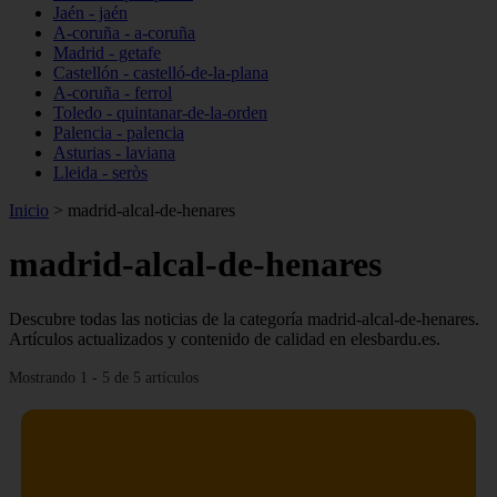
Jaén - jaén
A-coruña - a-coruña
Madrid - getafe
Castellón - castelló-de-la-plana
A-coruña - ferrol
Toledo - quintanar-de-la-orden
Palencia - palencia
Asturias - laviana
Lleida - seròs
Inicio
>
madrid-alcal-de-henares
madrid-alcal-de-henares
Descubre todas las noticias de la categoría madrid-alcal-de-henares.
Artículos actualizados y contenido de calidad en elesbardu.es.
Mostrando 1 - 5 de 5 artículos