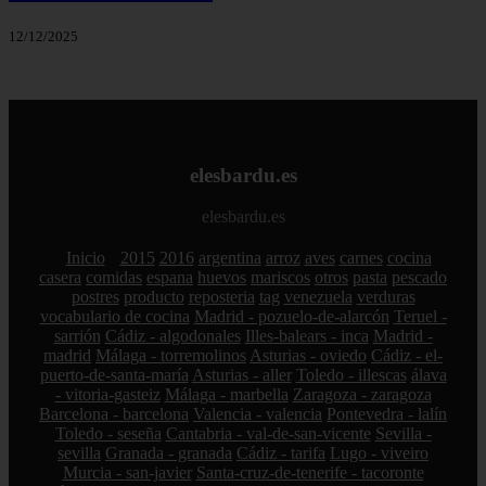
12/12/2025
elesbardu.es
elesbardu.es
Inicio
2015
2016
argentina
arroz
aves
carnes
cocina
casera
comidas
espana
huevos
mariscos
otros
pasta
pescado
postres
producto
reposteria
tag
venezuela
verduras
vocabulario de cocina
Madrid - pozuelo-de-alarcón
Teruel -
sarrión
Cádiz - algodonales
Illes-balears - inca
Madrid -
madrid
Málaga - torremolinos
Asturias - oviedo
Cádiz - el-
puerto-de-santa-maría
Asturias - aller
Toledo - illescas
álava
- vitoria-gasteiz
Málaga - marbella
Zaragoza - zaragoza
Barcelona - barcelona
Valencia - valencia
Pontevedra - lalín
Toledo - seseña
Cantabria - val-de-san-vicente
Sevilla -
sevilla
Granada - granada
Cádiz - tarifa
Lugo - viveiro
Murcia - san-javier
Santa-cruz-de-tenerife - tacoronte