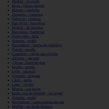
Madrid - alcorcón
álava - vitoria-gasteiz
Málaga - marbella
Zaragoza - zaragoza
Valencia - valencia
Barcelona - barcelona
Madrid - alcobendas
Barcelona - badalona
Pontevedra - lalín
Asturias - avilés
Illes-balears - palma-de-mallorca
Toledo - seseña
Cantabria - val-de-san-vicente
Alicante - alicante
Girona - lloret-de-mar
Sevilla - sevilla
León - sahagún
Granada - granada
Cádiz - tarifa
Lugo - viveiro
Murcia - san-javier
Santa-cruz-de-tenerife - tacoronte
Asturias - grado
Illes-balears - santa-eulària-des-riu
Madrid - alcalá-de-henares