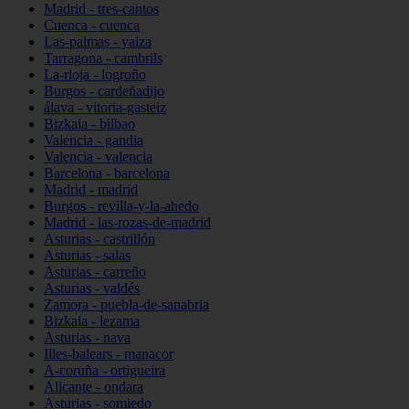
Madrid - tres-cantos
Cuenca - cuenca
Las-palmas - yaiza
Tarragona - cambrils
La-rioja - logroño
Burgos - cardeñadijo
álava - vitoria-gasteiz
Bizkaia - bilbao
Valencia - gandia
Valencia - valencia
Barcelona - barcelona
Madrid - madrid
Burgos - revilla-y-la-ahedo
Madrid - las-rozas-de-madrid
Asturias - castrillón
Asturias - salas
Asturias - carreño
Asturias - valdés
Zamora - puebla-de-sanabria
Bizkaia - lezama
Asturias - nava
Illes-balears - manacor
A-coruña - ortigueira
Alicante - ondara
Asturias - somiedo