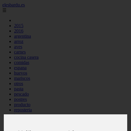
elesbardu.es
☰
2015
2016
argentina
arroz
aves
carnes
cocina casera
comidas
espana
huevos
mariscos
otros
pasta
pescado
postres
producto
reposteria
tag
venezuela
verduras
vocabulario de cocina