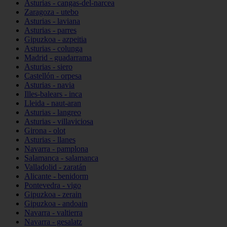
Asturias - cangas-del-narcea
Zaragoza - utebo
Asturias - laviana
Asturias - parres
Gipuzkoa - azpeitia
Asturias - colunga
Madrid - guadarrama
Asturias - siero
Castellón - orpesa
Asturias - navia
Illes-balears - inca
Lleida - naut-aran
Asturias - langreo
Asturias - villaviciosa
Girona - olot
Asturias - llanes
Navarra - pamplona
Salamanca - salamanca
Valladolid - zaratán
Alicante - benidorm
Pontevedra - vigo
Gipuzkoa - zerain
Gipuzkoa - andoain
Navarra - valtierra
Navarra - gesalatz