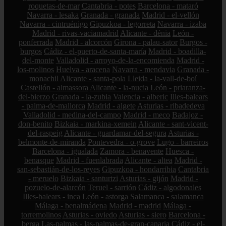
roquetas-de-mar
Cantabria - potes
Barcelona - mataró
Navarra - lesaka
Granada - granada
Madrid - el-vellón
Navarra - cintruénigo
Gipuzkoa - legorreta
Navarra - izaba
Madrid - rivas-vaciamadrid
Alicante - dénia
León -
ponferrada
Madrid - alcorcón
Girona - palau-sator
Burgos -
burgos
Cádiz - el-puerto-de-santa-maría
Madrid - boadilla-
del-monte
Valladolid - arroyo-de-la-encomienda
Madrid -
los-molinos
Huelva - aracena
Navarra - mendavia
Granada -
monachil
Alicante - santa-pola
Lleida - la-vall-de-boí
Castellón - almassora
Alicante - la-nucia
León - priaranza-
del-bierzo
Granada - la-zubia
Valencia - alberic
Illes-balears
- palma-de-mallorca
Madrid - algete
Asturias - ribadedeva
Valladolid - medina-del-campo
Madrid - meco
Badajoz -
don-benito
Bizkaia - markina-xemein
Alicante - sant-vicent-
del-raspeig
Alicante - guardamar-del-segura
Asturias -
belmonte-de-miranda
Pontevedra - o-grove
Lugo - barreiros
Barcelona - igualada
Zamora - benavente
Huesca -
benasque
Madrid - fuenlabrada
Alicante - altea
Madrid -
san-sebastián-de-los-reyes
Gipuzkoa - hondarribia
Cantabria
- meruelo
Bizkaia - santurtzi
Asturias - gijón
Madrid -
pozuelo-de-alarcón
Teruel - sarrión
Cádiz - algodonales
Illes-balears - inca
León - astorga
Salamanca - salamanca
Málaga - benalmádena
Madrid - madrid
Málaga -
torremolinos
Asturias - oviedo
Asturias - siero
Barcelona -
berga
Las-palmas - las-palmas-de-gran-canaria
Cádiz - el-