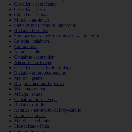
Castellón - benicàssim
Castellón - jérica
Gipuzkoa - zumaia
Murcia - san-javier
Santa-cruz-de-tenerife - tacoronte
Bizkaia - berriatua
Santa-cruz-de-tenerife - santa-cruz-de-tenerife
La-rioja - calahorra
Girona - das
Asturias - piloña
Cantabria - santander
Alicante - torrevieja
Castellón - castelló-de-la-plana
Bizkaia - amorebieta-etxano
Madrid - getafe
Burgos - medina-de-pomar
Valencia - xàtiva
Málaga - ronda
Cantabria - torrelavega
Bizkaia - urduliz
Asturias - san-martín-del-rey-aurelio
Asturias - proaza
Madrid - alcobendas
Illes-balears - ibiza
Sevilla - bormujos