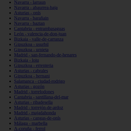
Navarra - larraun
Navarra - abaurrea-baja
Asturias - onís
Navarra - barañain
Navarra - baztan
Cantabria - entrambasaguas
León - valencia-de-don-juan
Bizkaia - valle-de-carranza
Gipuzkoa - usurbil
Gipuzkoa - urnieta
Madrid - san-fernando-de-henares
Bizkaia - loiu
Gipuzkoa - errenteria
Asturias - cabrales
Gipuzkoa - hernani
Salamanca - ciudad-rodrigo
Asturias - gozón
Madrid - torrelodones
Cantabria - santillana-del-mar
Asturias - ribadesella
Madrid - torrejón-de-ardoz
Madrid - majadahonda
Asturias - cangas-de-onís
Málaga - marbella
A-coruña - ferrol