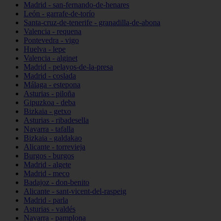
Madrid - san-fernando-de-henares
León - garrafe-de-torío
Santa-cruz-de-tenerife - granadilla-de-abona
Valencia - requena
Pontevedra - vigo
Huelva - lepe
Valencia - alginet
Madrid - pelayos-de-la-presa
Madrid - coslada
Málaga - estepona
Asturias - piloña
Gipuzkoa - deba
Bizkaia - getxo
Asturias - ribadesella
Navarra - tafalla
Bizkaia - galdakao
Alicante - torrevieja
Burgos - burgos
Madrid - algete
Madrid - meco
Badajoz - don-benito
Alicante - sant-vicent-del-raspeig
Madrid - parla
Asturias - valdés
Navarra - pamplona