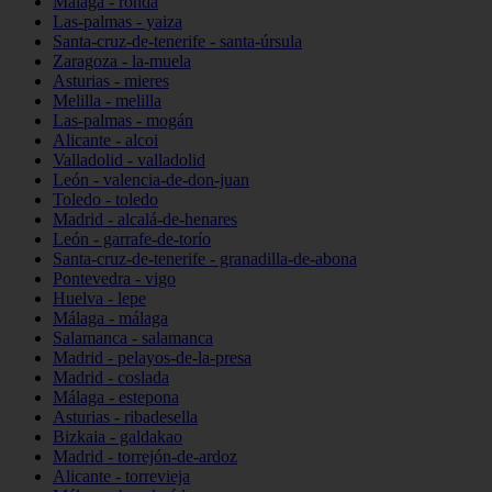
Málaga - ronda
Las-palmas - yaiza
Santa-cruz-de-tenerife - santa-úrsula
Zaragoza - la-muela
Asturias - mieres
Melilla - melilla
Las-palmas - mogán
Alicante - alcoi
Valladolid - valladolid
León - valencia-de-don-juan
Toledo - toledo
Madrid - alcalá-de-henares
León - garrafe-de-torío
Santa-cruz-de-tenerife - granadilla-de-abona
Pontevedra - vigo
Huelva - lepe
Málaga - málaga
Salamanca - salamanca
Madrid - pelayos-de-la-presa
Madrid - coslada
Málaga - estepona
Asturias - ribadesella
Bizkaia - galdakao
Madrid - torrejón-de-ardoz
Alicante - torrevieja