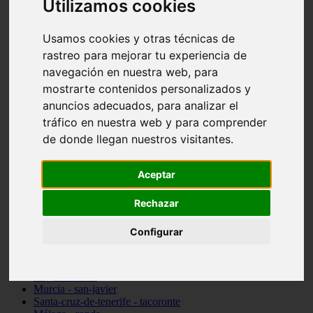
Utilizamos cookies
Madrid - pozuelo-de-alarcón
Teruel - sarrión
Usamos cookies y otras técnicas de
Cádiz - algodonales
Illes-balears - inca
rastreo para mejorar tu experiencia de
Madrid - madrid
navegación en nuestra web, para
Málaga - torremolinos
mostrarte contenidos personalizados y
Asturias - oviedo
Cádiz - el-puerto-de-santa-maría
anuncios adecuados, para analizar el
Asturias - aller
tráfico en nuestra web y para comprender
Toledo - illescas
de donde llegan nuestros visitantes.
álava - vitoria-gasteiz
Málaga - marbella
Zaragoza - zaragoza
Aceptar
Barcelona - barcelona
Valencia - valencia
Pontevedra - lalín
Rechazar
Toledo - seseña
Cantabria - val-de-san-vicente
Configurar
Sevilla - sevilla
Granada - granada
Cádiz - tarifa
Lugo - viveiro
Murcia - san-javier
Santa-cruz-de-tenerife - tacoronte