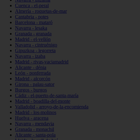
Cuenca - el-peral
Almería - roquetas-de-mar
Cantabria - potes
Barcelona - mataró
Navarra - lesaka
Granada - granada
Madrid - el-vellón
Navarra - cintruénigo
Gipuzkoa - legorreta
Navarra - izaba
Madrid - rivas-vaciamadrid
Alicante - dénia
León - ponferrada
Madrid - alcorcón
Girona - palau-sator
Burgos - burgos
Cádiz - el-puerto-de-santa-maría
Madrid - boadilla-del-monte
Valladolid - arroyo-de-la-encomienda
Madrid - los-molinos
Huelva - aracena
Navarra - mendavia
Granada - monachil
Alicante - santa-pola