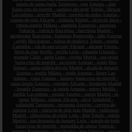
puerto-de-santa-maría
Tarragona - reus
Asturias - aller
Santa-cruz-de-tenerife - santiago-del-teide
Toledo - illescas
Las-palmas - arrecife
Madrid - torrejón-de-ardoz
Asturias -
cangas-de-onís
Alicante - orihuela
Madrid - alcorcón
álava -
vitoria-gasteiz
Málaga - marbella
Zaragoza - zaragoza
Valencia - valencia
Barcelona - barcelona
Madrid -
alcobendas
Barcelona - badalona
Pontevedra - lalín
Asturias
- avilés
Illes-balears - palma-de-mallorca
Toledo - seseña
Cantabria - val-de-san-vicente
Alicante - alicante
Girona -
lloret-de-mar
Sevilla - sevilla
León - sahagún
Granada -
granada
Cádiz - tarifa
Lugo - viveiro
Murcia - san-javier
Santa-cruz-de-tenerife - tacoronte
Asturias - grado
Illes-
balears - santa-eulària-des-riu
Madrid - alcalá-de-henares
Asturias - gozón
Málaga - ronda
Asturias - llanes
Las-
palmas - yaiza
Asturias - langreo
Santa-cruz-de-tenerife -
santa-úrsula
Asturias - vegadeo
Alicante - benidorm
Madrid
- leganés
Zaragoza - la-muela
Asturias - mieres
Melilla -
melilla
Las-palmas - mogán
Asturias - parres
Madrid - el-
molar
Málaga - málaga
Alicante - alcoi
Valladolid -
valladolid
Tarragona - tarragona
Asturias - corvera-de-
asturias
León - valencia-de-don-juan
Madrid - valdemoro
Madrid - villaviciosa-de-odón
León - león
Toledo - toledo
Madrid - san-fernando-de-henares
León - garrafe-de-torío
Santa-cruz-de-tenerife - granadilla-de-abona
Valencia -
requena
Pontevedra - vigo
Huelva - lepe
Valencia - alginet