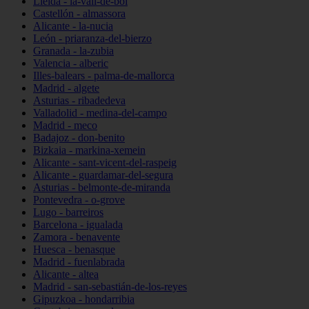
Lleida - la-vall-de-boí
Castellón - almassora
Alicante - la-nucia
León - priaranza-del-bierzo
Granada - la-zubia
Valencia - alberic
Illes-balears - palma-de-mallorca
Madrid - algete
Asturias - ribadedeva
Valladolid - medina-del-campo
Madrid - meco
Badajoz - don-benito
Bizkaia - markina-xemein
Alicante - sant-vicent-del-raspeig
Alicante - guardamar-del-segura
Asturias - belmonte-de-miranda
Pontevedra - o-grove
Lugo - barreiros
Barcelona - igualada
Zamora - benavente
Huesca - benasque
Madrid - fuenlabrada
Alicante - altea
Madrid - san-sebastián-de-los-reyes
Gipuzkoa - hondarribia