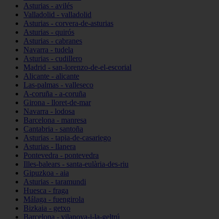
Asturias - avilés
Valladolid - valladolid
Asturias - corvera-de-asturias
Asturias - quirós
Asturias - cabranes
Navarra - tudela
Asturias - cudillero
Madrid - san-lorenzo-de-el-escorial
Alicante - alicante
Las-palmas - valleseco
A-coruña - a-coruña
Girona - lloret-de-mar
Navarra - lodosa
Barcelona - manresa
Cantabria - santoña
Asturias - tapia-de-casariego
Asturias - llanera
Pontevedra - pontevedra
Illes-balears - santa-eulària-des-riu
Gipuzkoa - aia
Asturias - taramundi
Huesca - fraga
Málaga - fuengirola
Bizkaia - getxo
Barcelona - vilanova-i-la-geltrú