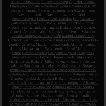
Alicante - benidorm
Pontevedra - vigo
Gipuzkoa - zerain
Gipuzkoa - andoain
Navarra - valtierra
Navarra - gesalatz
Navarra - larraun
Navarra - abaurrea-baja
Asturias - onís
Navarra - barañain
Navarra - baztan
Cantabria -
entrambasaguas
León - valencia-de-don-juan
Bizkaia -
valle-de-carranza
Gipuzkoa - usurbil
Gipuzkoa - urnieta
Madrid - san-fernando-de-henares
Bizkaia - loiu
Gipuzkoa -
errenteria
Asturias - cabrales
Gipuzkoa - hernani
Salamanca
- ciudad-rodrigo
Asturias - gozón
Madrid - torrelodones
Cantabria - santillana-del-mar
Asturias - ribadesella
Madrid -
torrejón-de-ardoz
Madrid - majadahonda
Asturias - cangas-
de-onís
Málaga - marbella
A-coruña - ferrol
Madrid - tres-
cantos
Cuenca - cuenca
Las-palmas - yaiza
Tarragona -
cambrils
La-rioja - logroño
Burgos - cardeñadijo
álava -
vitoria-gasteiz
Bizkaia - bilbao
Valencia - gandia
Valencia -
valencia
Barcelona - barcelona
Madrid - madrid
Burgos -
revilla-y-la-ahedo
Madrid - las-rozas-de-madrid
Asturias -
castrillón
Asturias - salas
Asturias - carreño
Asturias - valdés
Zamora - puebla-de-sanabria
Bizkaia - lezama
Asturias -
nava
Illes-balears - manacor
A-coruña - ortigueira
Alicante -
ondara
Asturias - somiedo
Asturias - avilés
Valladolid -
valladolid
Asturias - corvera-de-asturias
Asturias - quirós
Asturias - cabranes
Navarra - tudela
Asturias - cudillero
Madrid - san-lorenzo-de-el-escorial
Alicante - alicante
Las-
palmas - valleseco
A-coruña - a-coruña
Girona - lloret-de-