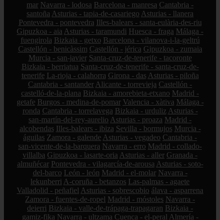
mar
Navarra - lodosa
Barcelona - manresa
Cantabria -
santoña
Asturias - tapia-de-casariego
Asturias - llanera
Pontevedra - pontevedra
Illes-balears - santa-eulària-des-riu
Gipuzkoa - aia
Asturias - taramundi
Huesca - fraga
Málaga -
fuengirola
Bizkaia - getxo
Barcelona - vilanova-i-la-geltrú
Castellón - benicàssim
Castellón - jérica
Gipuzkoa - zumaia
Murcia - san-javier
Santa-cruz-de-tenerife - tacoronte
Bizkaia - berriatua
Santa-cruz-de-tenerife - santa-cruz-de-
tenerife
La-rioja - calahorra
Girona - das
Asturias - piloña
Cantabria - santander
Alicante - torrevieja
Castellón -
castelló-de-la-plana
Bizkaia - amorebieta-etxano
Madrid -
getafe
Burgos - medina-de-pomar
Valencia - xàtiva
Málaga -
ronda
Cantabria - torrelavega
Bizkaia - urduliz
Asturias -
san-martín-del-rey-aurelio
Asturias - proaza
Madrid -
alcobendas
Illes-balears - ibiza
Sevilla - bormujos
Murcia -
águilas
Zamora - galende
Asturias - vegadeo
Cantabria -
san-vicente-de-la-barquera
Navarra - erro
Madrid - collado-
villalba
Gipuzkoa - lasarte-oria
Asturias - aller
Granada -
almuñécar
Pontevedra - vilagarcía-de-arousa
Asturias - soto-
del-barco
León - león
Madrid - el-molar
Navarra -
lekunberri
A-coruña - betanzos
Las-palmas - agaete
Valladolid - peñafiel
Asturias - sobrescobio
álava - asparrena
Zamora - fuentes-de-ropel
Madrid - móstoles
Navarra -
deierri
Bizkaia - valle-de-trápaga-trapagaran
Bizkaia -
gamiz-fika
Navarra - ultzama
Cuenca - el-peral
Almería -