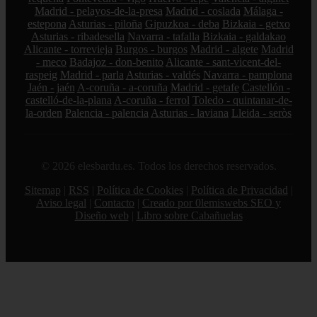
Madrid - pelayos-de-la-presa
Madrid - coslada
Málaga -
estepona
Asturias - piloña
Gipuzkoa - deba
Bizkaia - getxo
Asturias - ribadesella
Navarra - tafalla
Bizkaia - galdakao
Alicante - torrevieja
Burgos - burgos
Madrid - algete
Madrid
- meco
Badajoz - don-benito
Alicante - sant-vicent-del-
raspeig
Madrid - parla
Asturias - valdés
Navarra - pamplona
Jaén - jaén
A-coruña - a-coruña
Madrid - getafe
Castellón -
castelló-de-la-plana
A-coruña - ferrol
Toledo - quintanar-de-
la-orden
Palencia - palencia
Asturias - laviana
Lleida - seròs
© 2026 elesbardu.es. Todos los derechos reservados.
Sitemap
|
RSS
|
Política de Cookies
|
Política de Privacidad
|
Aviso legal
|
Contacto
|
Creado por 0lemiswebs SEO y
Diseño web
|
Libro sobre Cabañuelas