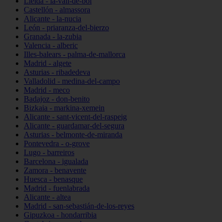
Lleida - la-vall-de-boí
Castellón - almassora
Alicante - la-nucia
León - priaranza-del-bierzo
Granada - la-zubia
Valencia - alberic
Illes-balears - palma-de-mallorca
Madrid - algete
Asturias - ribadedeva
Valladolid - medina-del-campo
Madrid - meco
Badajoz - don-benito
Bizkaia - markina-xemein
Alicante - sant-vicent-del-raspeig
Alicante - guardamar-del-segura
Asturias - belmonte-de-miranda
Pontevedra - o-grove
Lugo - barreiros
Barcelona - igualada
Zamora - benavente
Huesca - benasque
Madrid - fuenlabrada
Alicante - altea
Madrid - san-sebastián-de-los-reyes
Gipuzkoa - hondarribia