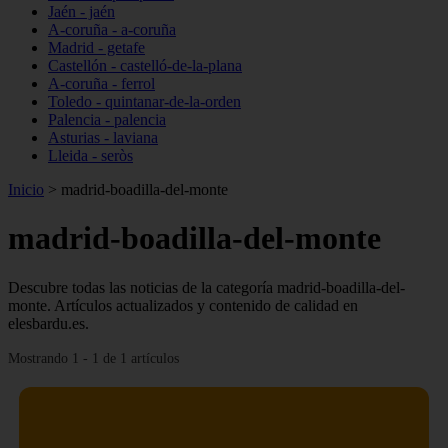
Jaén - jaén
A-coruña - a-coruña
Madrid - getafe
Castellón - castelló-de-la-plana
A-coruña - ferrol
Toledo - quintanar-de-la-orden
Palencia - palencia
Asturias - laviana
Lleida - seròs
Inicio
>
madrid-boadilla-del-monte
madrid-boadilla-del-monte
Descubre todas las noticias de la categoría madrid-boadilla-del-
monte. Artículos actualizados y contenido de calidad en
elesbardu.es.
Mostrando 1 - 1 de 1 artículos