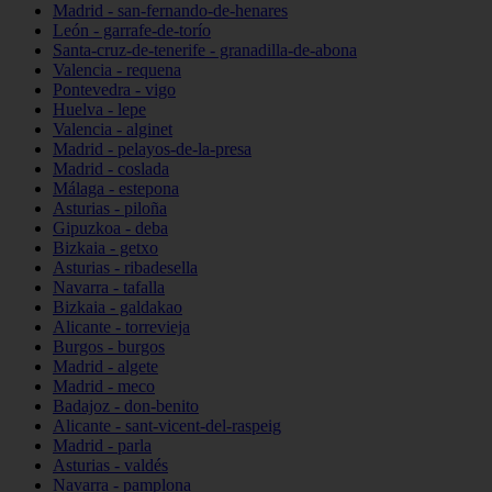
Madrid - san-fernando-de-henares
León - garrafe-de-torío
Santa-cruz-de-tenerife - granadilla-de-abona
Valencia - requena
Pontevedra - vigo
Huelva - lepe
Valencia - alginet
Madrid - pelayos-de-la-presa
Madrid - coslada
Málaga - estepona
Asturias - piloña
Gipuzkoa - deba
Bizkaia - getxo
Asturias - ribadesella
Navarra - tafalla
Bizkaia - galdakao
Alicante - torrevieja
Burgos - burgos
Madrid - algete
Madrid - meco
Badajoz - don-benito
Alicante - sant-vicent-del-raspeig
Madrid - parla
Asturias - valdés
Navarra - pamplona