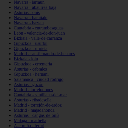
Navarra - larraun
Navarra - abaurrea-baja
Asturias - onís
Navarra - barañain
Navarra - baztan
Cantabria - entrambasaguas
León - valencia-de-don-juan
Bizkaia - valle-de-carranza
Gipuzkoa - usurbil
Gipuzkoa - urnieta
Madrid - san-fernando-de-henares
Bizkaia - loiu
Gipuzkoa - errenteria
Asturias - cabrales
Gipuzkoa - hernani
Salamanca - ciudad-rodrigo
Asturias - gozón
Madrid - torrelodones
Cantabria - santillana-del-mar
Asturias - ribadesella
Madrid - torrejón-de-ardoz
Madrid - majadahonda
Asturias - cangas-de-onís
Málaga - marbella
A-coruña - ferrol