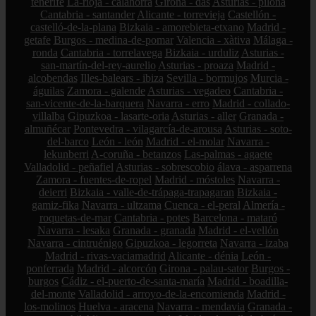
tenerife
La-rioja - calahorra
Girona - das
Asturias - piloña
Cantabria - santander
Alicante - torrevieja
Castellón -
castelló-de-la-plana
Bizkaia - amorebieta-etxano
Madrid -
getafe
Burgos - medina-de-pomar
Valencia - xàtiva
Málaga -
ronda
Cantabria - torrelavega
Bizkaia - urduliz
Asturias -
san-martín-del-rey-aurelio
Asturias - proaza
Madrid -
alcobendas
Illes-balears - ibiza
Sevilla - bormujos
Murcia -
águilas
Zamora - galende
Asturias - vegadeo
Cantabria -
san-vicente-de-la-barquera
Navarra - erro
Madrid - collado-
villalba
Gipuzkoa - lasarte-oria
Asturias - aller
Granada -
almuñécar
Pontevedra - vilagarcía-de-arousa
Asturias - soto-
del-barco
León - león
Madrid - el-molar
Navarra -
lekunberri
A-coruña - betanzos
Las-palmas - agaete
Valladolid - peñafiel
Asturias - sobrescobio
álava - asparrena
Zamora - fuentes-de-ropel
Madrid - móstoles
Navarra -
deierri
Bizkaia - valle-de-trápaga-trapagaran
Bizkaia -
gamiz-fika
Navarra - ultzama
Cuenca - el-peral
Almería -
roquetas-de-mar
Cantabria - potes
Barcelona - mataró
Navarra - lesaka
Granada - granada
Madrid - el-vellón
Navarra - cintruénigo
Gipuzkoa - legorreta
Navarra - izaba
Madrid - rivas-vaciamadrid
Alicante - dénia
León -
ponferrada
Madrid - alcorcón
Girona - palau-sator
Burgos -
burgos
Cádiz - el-puerto-de-santa-maría
Madrid - boadilla-
del-monte
Valladolid - arroyo-de-la-encomienda
Madrid -
los-molinos
Huelva - aracena
Navarra - mendavia
Granada -