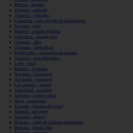
Murcia - águilas
Zamora - galende
Asturias - vegadeo
Cantabria - san-vicente-de-la-barquera
Navarra - erro
Madrid - collado-villalba
Gipuzkoa - lasarte-oria
Asturias - aller
Granada - almuñécar
Pontevedra - vilagarcía-de-arousa
Asturias - soto-del-barco
León - león
Madrid - el-molar
Navarra - lekunberri
A-coruña - betanzos
Las-palmas - agaete
Valladolid - peñafiel
Asturias - sobrescobio
álava - asparrena
Zamora - fuentes-de-ropel
Madrid - móstoles
Navarra - deierri
Bizkaia - valle-de-trápaga-trapagaran
Bizkaia - gamiz-fika
Navarra - ultzama