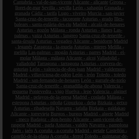
Cantabria - val-de-san-vicente
Alicante - alicante
Girona -
lloret-de-mar
Sevilla - sevilla
León - sahagún
Granada -
granada
Cádiz - tarifa
Lugo - viveiro
Murcia - san-javier
Santa-cruz-de-tenerife - tacoronte
Asturias - grado
Illes-
balears - santa-eulària-des-riu
Madrid - alcalá-de-henares
Asturias - gozón
Málaga - ronda
Asturias - llanes
Las-
palmas - yaiza
Asturias - langreo
Santa-cruz-de-tenerife -
santa-úrsula
Asturias - vegadeo
Alicante - benidorm
Madrid
- leganés
Zaragoza - la-muela
Asturias - mieres
Melilla -
melilla
Las-palmas - mogán
Asturias - parres
Madrid - el-
molar
Málaga - málaga
Alicante - alcoi
Valladolid -
valladolid
Tarragona - tarragona
Asturias - corvera-de-
asturias
León - valencia-de-don-juan
Madrid - valdemoro
Madrid - villaviciosa-de-odón
León - león
Toledo - toledo
Madrid - san-fernando-de-henares
León - garrafe-de-torío
Santa-cruz-de-tenerife - granadilla-de-abona
Valencia -
requena
Pontevedra - vigo
Huelva - lepe
Valencia - alginet
Madrid - pelayos-de-la-presa
Madrid - coslada
Málaga -
estepona
Asturias - piloña
Gipuzkoa - deba
Bizkaia - getxo
Asturias - ribadesella
Navarra - tafalla
Bizkaia - galdakao
Alicante - torrevieja
Burgos - burgos
Madrid - algete
Madrid
- meco
Badajoz - don-benito
Alicante - sant-vicent-del-
raspeig
Madrid - parla
Asturias - valdés
Navarra - pamplona
Jaén - jaén
A-coruña - a-coruña
Madrid - getafe
Castellón -
castelló-de-la-plana
A-coruña - ferrol
Toledo - quintanar-de-