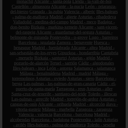
monachil
Alicante - santa-pola
Lleida - la-vall-de-boí
Castellón - almassora
Alicante - la-nucia
León - priaranza-
del-bierzo
Granada - la-zubia
Valencia - alberic
Illes-balears
- palma-de-mallorca
Madrid - algete
Asturias - ribadedeva
Valladolid - medina-del-campo
Madrid - meco
Badajoz -
don-benito
Bizkaia - markina-xemein
Alicante - sant-vicent-
del-raspeig
Alicante - guardamar-del-segura
Asturias -
belmonte-de-miranda
Pontevedra - o-grove
Lugo - barreiros
Barcelona - igualada
Zamora - benavente
Huesca -
benasque
Madrid - fuenlabrada
Alicante - altea
Madrid -
san-sebastián-de-los-reyes
Gipuzkoa - hondarribia
Cantabria
- meruelo
Bizkaia - santurtzi
Asturias - gijón
Madrid -
pozuelo-de-alarcón
Teruel - sarrión
Cádiz - algodonales
Illes-balears - inca
León - astorga
Salamanca - salamanca
Málaga - benalmádena
Madrid - madrid
Málaga -
torremolinos
Asturias - oviedo
Asturias - siero
Barcelona -
berga
Las-palmas - las-palmas-de-gran-canaria
Cádiz - el-
puerto-de-santa-maría
Tarragona - reus
Asturias - aller
Santa-cruz-de-tenerife - santiago-del-teide
Toledo - illescas
Las-palmas - arrecife
Madrid - torrejón-de-ardoz
Asturias -
cangas-de-onís
Alicante - orihuela
Madrid - alcorcón
álava -
vitoria-gasteiz
Málaga - marbella
Zaragoza - zaragoza
Valencia - valencia
Barcelona - barcelona
Madrid -
alcobendas
Barcelona - badalona
Pontevedra - lalín
Asturias
- avilés
Illes-balears - palma-de-mallorca
Toledo - seseña