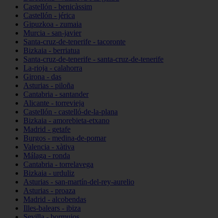
Castellón - benicàssim
Castellón - jérica
Gipuzkoa - zumaia
Murcia - san-javier
Santa-cruz-de-tenerife - tacoronte
Bizkaia - berriatua
Santa-cruz-de-tenerife - santa-cruz-de-tenerife
La-rioja - calahorra
Girona - das
Asturias - piloña
Cantabria - santander
Alicante - torrevieja
Castellón - castelló-de-la-plana
Bizkaia - amorebieta-etxano
Madrid - getafe
Burgos - medina-de-pomar
Valencia - xàtiva
Málaga - ronda
Cantabria - torrelavega
Bizkaia - urduliz
Asturias - san-martín-del-rey-aurelio
Asturias - proaza
Madrid - alcobendas
Illes-balears - ibiza
Sevilla - bormujos