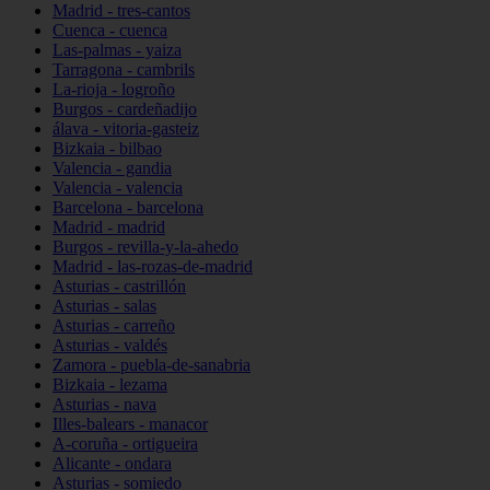
Madrid - tres-cantos
Cuenca - cuenca
Las-palmas - yaiza
Tarragona - cambrils
La-rioja - logroño
Burgos - cardeñadijo
álava - vitoria-gasteiz
Bizkaia - bilbao
Valencia - gandia
Valencia - valencia
Barcelona - barcelona
Madrid - madrid
Burgos - revilla-y-la-ahedo
Madrid - las-rozas-de-madrid
Asturias - castrillón
Asturias - salas
Asturias - carreño
Asturias - valdés
Zamora - puebla-de-sanabria
Bizkaia - lezama
Asturias - nava
Illes-balears - manacor
A-coruña - ortigueira
Alicante - ondara
Asturias - somiedo