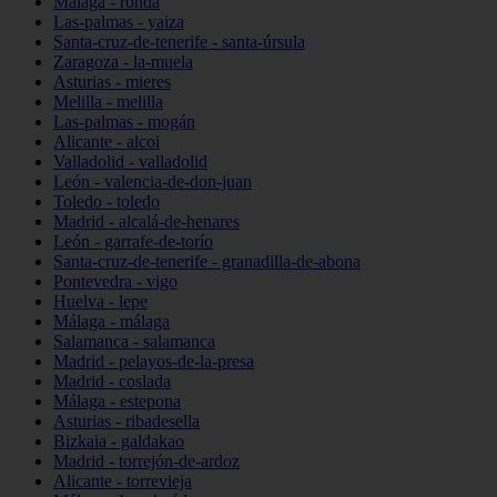
Málaga - ronda
Las-palmas - yaiza
Santa-cruz-de-tenerife - santa-úrsula
Zaragoza - la-muela
Asturias - mieres
Melilla - melilla
Las-palmas - mogán
Alicante - alcoi
Valladolid - valladolid
León - valencia-de-don-juan
Toledo - toledo
Madrid - alcalá-de-henares
León - garrafe-de-torío
Santa-cruz-de-tenerife - granadilla-de-abona
Pontevedra - vigo
Huelva - lepe
Málaga - málaga
Salamanca - salamanca
Madrid - pelayos-de-la-presa
Madrid - coslada
Málaga - estepona
Asturias - ribadesella
Bizkaia - galdakao
Madrid - torrejón-de-ardoz
Alicante - torrevieja