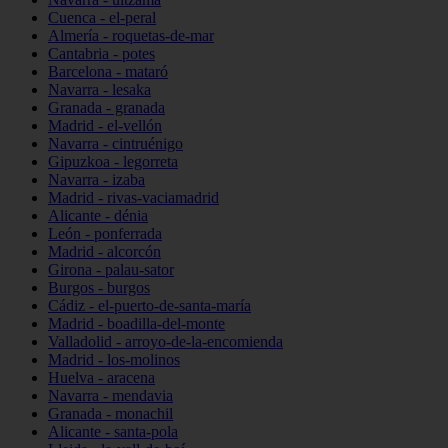
Cuenca - el-peral
Almería - roquetas-de-mar
Cantabria - potes
Barcelona - mataró
Navarra - lesaka
Granada - granada
Madrid - el-vellón
Navarra - cintruénigo
Gipuzkoa - legorreta
Navarra - izaba
Madrid - rivas-vaciamadrid
Alicante - dénia
León - ponferrada
Madrid - alcorcón
Girona - palau-sator
Burgos - burgos
Cádiz - el-puerto-de-santa-maría
Madrid - boadilla-del-monte
Valladolid - arroyo-de-la-encomienda
Madrid - los-molinos
Huelva - aracena
Navarra - mendavia
Granada - monachil
Alicante - santa-pola