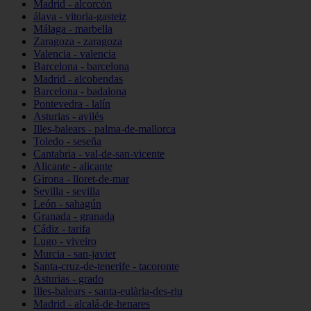
Madrid - alcorcón
álava - vitoria-gasteiz
Málaga - marbella
Zaragoza - zaragoza
Valencia - valencia
Barcelona - barcelona
Madrid - alcobendas
Barcelona - badalona
Pontevedra - lalín
Asturias - avilés
Illes-balears - palma-de-mallorca
Toledo - seseña
Cantabria - val-de-san-vicente
Alicante - alicante
Girona - lloret-de-mar
Sevilla - sevilla
León - sahagún
Granada - granada
Cádiz - tarifa
Lugo - viveiro
Murcia - san-javier
Santa-cruz-de-tenerife - tacoronte
Asturias - grado
Illes-balears - santa-eulària-des-riu
Madrid - alcalá-de-henares