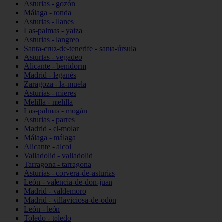
Asturias - gozón
Málaga - ronda
Asturias - llanes
Las-palmas - yaiza
Asturias - langreo
Santa-cruz-de-tenerife - santa-úrsula
Asturias - vegadeo
Alicante - benidorm
Madrid - leganés
Zaragoza - la-muela
Asturias - mieres
Melilla - melilla
Las-palmas - mogán
Asturias - parres
Madrid - el-molar
Málaga - málaga
Alicante - alcoi
Valladolid - valladolid
Tarragona - tarragona
Asturias - corvera-de-asturias
León - valencia-de-don-juan
Madrid - valdemoro
Madrid - villaviciosa-de-odón
León - león
Toledo - toledo