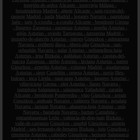
torrejón-de-ardoz
Alicante - torrevieja
Málaga -
benalmádena
Madrid - algete
Alicante - sant-vicent-del-
raspeig
Madrid - parla
Madrid - leganés
Navarra - pamplona
Jaén - jaén
A-coruña - a-coruña
Alicante - benidorm
Girona
- figueres
Zaragoza - zaragoza
Asturias - noreña
Asturias -
gijón
Asturias - oviedo
Tarragona - tarragona
Madrid -
pozuelo-de-alarcón
Asturias - mieres
Gipuzkoa - astigarraga
Navarra - erriberri
álava - ribera-alta
Gipuzkoa - san-
sebastián
Navarra - galar
Asturias - peñamellera-baja
Asturias - lena
Bizkaia - galdakao
Asturias - cangas-del-
narcea
Zaragoza - utebo
Asturias - laviana
Asturias - parres
Gipuzkoa - azpeitia
Asturias - colunga
Madrid - guadarrama
Asturias - siero
Castellón - orpesa
Asturias - navia
Illes-
balears - inca
Lleida - naut-aran
Asturias - langreo
Asturias -
villaviciosa
Girona - olot
Asturias - llanes
Navarra -
pamplona
Salamanca - salamanca
Valladolid - zaratán
Alicante - benidorm
Pontevedra - vigo
Gipuzkoa - zerain
Gipuzkoa - andoain
Navarra - valtierra
Navarra - gesalatz
Navarra - larraun
Navarra - abaurrea-baja
Asturias - onís
Navarra - barañain
Navarra - baztan
Cantabria -
entrambasaguas
León - valencia-de-don-juan
Bizkaia -
valle-de-carranza
Gipuzkoa - usurbil
Gipuzkoa - urnieta
Madrid - san-fernando-de-henares
Bizkaia - loiu
Gipuzkoa -
errenteria
Asturias - cabrales
Gipuzkoa - hernani
Salamanca