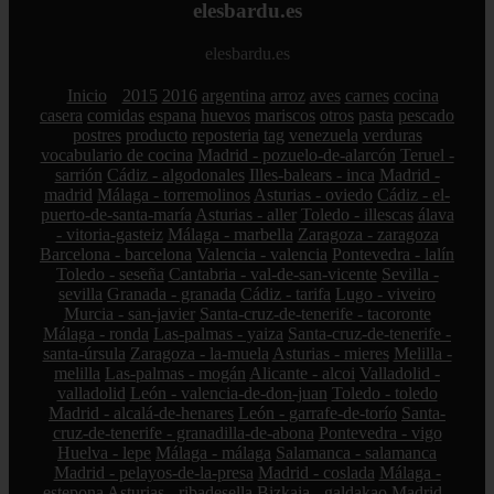
elesbardu.es
elesbardu.es
Inicio
2015
2016
argentina
arroz
aves
carnes
cocina
casera
comidas
espana
huevos
mariscos
otros
pasta
pescado
postres
producto
reposteria
tag
venezuela
verduras
vocabulario de cocina
Madrid - pozuelo-de-alarcón
Teruel -
sarrión
Cádiz - algodonales
Illes-balears - inca
Madrid -
madrid
Málaga - torremolinos
Asturias - oviedo
Cádiz - el-
puerto-de-santa-maría
Asturias - aller
Toledo - illescas
álava
- vitoria-gasteiz
Málaga - marbella
Zaragoza - zaragoza
Barcelona - barcelona
Valencia - valencia
Pontevedra - lalín
Toledo - seseña
Cantabria - val-de-san-vicente
Sevilla -
sevilla
Granada - granada
Cádiz - tarifa
Lugo - viveiro
Murcia - san-javier
Santa-cruz-de-tenerife - tacoronte
Málaga - ronda
Las-palmas - yaiza
Santa-cruz-de-tenerife -
santa-úrsula
Zaragoza - la-muela
Asturias - mieres
Melilla -
melilla
Las-palmas - mogán
Alicante - alcoi
Valladolid -
valladolid
León - valencia-de-don-juan
Toledo - toledo
Madrid - alcalá-de-henares
León - garrafe-de-torío
Santa-
cruz-de-tenerife - granadilla-de-abona
Pontevedra - vigo
Huelva - lepe
Málaga - málaga
Salamanca - salamanca
Madrid - pelayos-de-la-presa
Madrid - coslada
Málaga -
estepona
Asturias - ribadesella
Bizkaia - galdakao
Madrid -