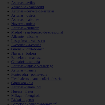
Asturias - avilés
Valladolid - valladolid
Asturias - corvera-de-asturias
Asturias - quirós
Asturias - cabranes
Navarra - tudela
Asturias - cudillero
Madrid - san-lorenzo-de-el-escorial
Alicante - alicante
Las-palmas - valleseco
A-coruña - a-coruña
Girona - lloret-de-mar
Navarra - lodosa
Barcelona - manresa
Cantabria - santoña
Asturias - tapia-de-casariego
Asturias - llanera
Pontevedra - pontevedra
Illes-balears - santa-eulària-des-riu
Gipuzkoa - aia
Asturias - taramundi
Huesca - fraga
Málaga - fuengirola
Bizkaia - getxo
Barcelona - vilanova-i-la-geltrú