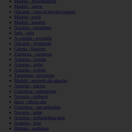
Málaga - benalmádena
Madrid - algete
Alicante - sant-vicent-del-raspeig
Madrid - parla
Madrid - leganés
Navarra - pamplona
Jaén - jaén
A-coruña - a-coruña
Alicante - benidorm
Girona - figueres
Zaragoza - zaragoza
Asturias - noreña
Asturias - gijón
Asturias - oviedo
Tarragona - tarragona
Madrid - pozuelo-de-alarcón
Asturias - mieres
Gipuzkoa - astigarraga
Navarra - erriberri
álava - ribera-alta
Gipuzkoa - san-sebastián
Navarra - galar
Asturias - peñamellera-baja
Asturias - lena
Bizkaia - galdakao