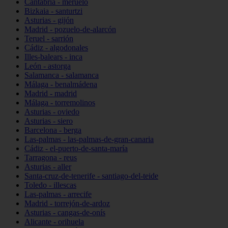
Cantabria - meruelo
Bizkaia - santurtzi
Asturias - gijón
Madrid - pozuelo-de-alarcón
Teruel - sarrión
Cádiz - algodonales
Illes-balears - inca
León - astorga
Salamanca - salamanca
Málaga - benalmádena
Madrid - madrid
Málaga - torremolinos
Asturias - oviedo
Asturias - siero
Barcelona - berga
Las-palmas - las-palmas-de-gran-canaria
Cádiz - el-puerto-de-santa-maría
Tarragona - reus
Asturias - aller
Santa-cruz-de-tenerife - santiago-del-teide
Toledo - illescas
Las-palmas - arrecife
Madrid - torrejón-de-ardoz
Asturias - cangas-de-onís
Alicante - orihuela