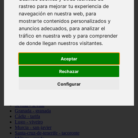
Madrid - pozuelo-de-alarcón
rastreo para mejorar tu experiencia de
Teruel - sarrión
navegación en nuestra web, para
Cádiz - algodonales
mostrarte contenidos personalizados y
Illes-balears - inca
Madrid - madrid
anuncios adecuados, para analizar el
Málaga - torremolinos
tráfico en nuestra web y para comprender
Asturias - oviedo
de donde llegan nuestros visitantes.
Cádiz - el-puerto-de-santa-maría
Asturias - aller
Toledo - illescas
Aceptar
álava - vitoria-gasteiz
Málaga - marbella
Rechazar
Zaragoza - zaragoza
Barcelona - barcelona
Valencia - valencia
Configurar
Pontevedra - lalín
Toledo - seseña
Cantabria - val-de-san-vicente
Sevilla - sevilla
Granada - granada
Cádiz - tarifa
Lugo - viveiro
Murcia - san-javier
Santa-cruz-de-tenerife - tacoronte