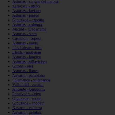
Asturias - cangas-del-narcea
Zaragoza - utebo
Asturias - laviana
Asturias - parres
Gipuzkoa - azpeitia
Asturias - colunga
Madrid - guadarrama
Asturias - siero
Castellón - orpesa
Asturias - navia
Illes-balears - inca
Lleida - naut-aran
Asturias - langreo
Asturias - villaviciosa
Girona - olot
Asturias - llanes
Navarra - pamplona
Salamanca - salamanca
Valladolid - zaratán
Alicante - benidorm
Pontevedra - vigo
Gipuzkoa - zerain
Gipuzkoa - andoain
Navarra - valtierra
Navarra - gesalatz