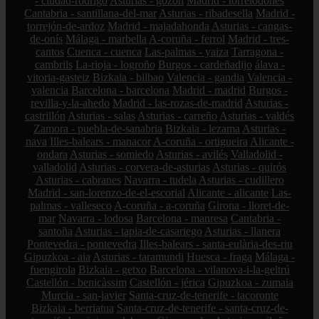
- ciudad-rodrigo
Asturias - gozón
Madrid - torrelodones
Cantabria - santillana-del-mar
Asturias - ribadesella
Madrid -
torrejón-de-ardoz
Madrid - majadahonda
Asturias - cangas-
de-onís
Málaga - marbella
A-coruña - ferrol
Madrid - tres-
cantos
Cuenca - cuenca
Las-palmas - yaiza
Tarragona -
cambrils
La-rioja - logroño
Burgos - cardeñadijo
álava -
vitoria-gasteiz
Bizkaia - bilbao
Valencia - gandia
Valencia -
valencia
Barcelona - barcelona
Madrid - madrid
Burgos -
revilla-y-la-ahedo
Madrid - las-rozas-de-madrid
Asturias -
castrillón
Asturias - salas
Asturias - carreño
Asturias - valdés
Zamora - puebla-de-sanabria
Bizkaia - lezama
Asturias -
nava
Illes-balears - manacor
A-coruña - ortigueira
Alicante -
ondara
Asturias - somiedo
Asturias - avilés
Valladolid -
valladolid
Asturias - corvera-de-asturias
Asturias - quirós
Asturias - cabranes
Navarra - tudela
Asturias - cudillero
Madrid - san-lorenzo-de-el-escorial
Alicante - alicante
Las-
palmas - valleseco
A-coruña - a-coruña
Girona - lloret-de-
mar
Navarra - lodosa
Barcelona - manresa
Cantabria -
santoña
Asturias - tapia-de-casariego
Asturias - llanera
Pontevedra - pontevedra
Illes-balears - santa-eulària-des-riu
Gipuzkoa - aia
Asturias - taramundi
Huesca - fraga
Málaga -
fuengirola
Bizkaia - getxo
Barcelona - vilanova-i-la-geltrú
Castellón - benicàssim
Castellón - jérica
Gipuzkoa - zumaia
Murcia - san-javier
Santa-cruz-de-tenerife - tacoronte
Bizkaia - berriatua
Santa-cruz-de-tenerife - santa-cruz-de-