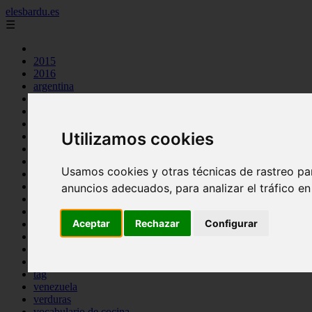
elesbardu.es
☰
2015
2016
argentina
arroz
aves
carnes
Utilizamos cookies
cocina casera
comidas
espana
Usamos cookies y otras técnicas de rastreo pa
huevos
mariscos
anuncios adecuados, para analizar el tráfico e
otros
pasta
Aceptar
Rechazar
Configurar
pescado
postres
producto
reposteria
tag
venezuela
verduras
vocabulario de cocina