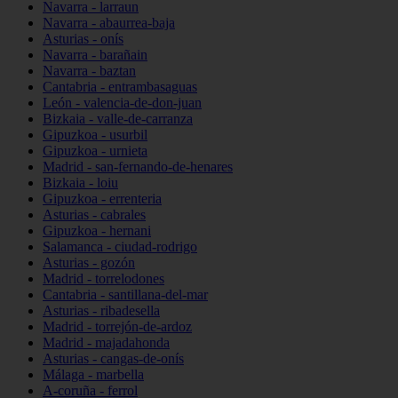
Navarra - larraun
Navarra - abaurrea-baja
Asturias - onís
Navarra - barañain
Navarra - baztan
Cantabria - entrambasaguas
León - valencia-de-don-juan
Bizkaia - valle-de-carranza
Gipuzkoa - usurbil
Gipuzkoa - urnieta
Madrid - san-fernando-de-henares
Bizkaia - loiu
Gipuzkoa - errenteria
Asturias - cabrales
Gipuzkoa - hernani
Salamanca - ciudad-rodrigo
Asturias - gozón
Madrid - torrelodones
Cantabria - santillana-del-mar
Asturias - ribadesella
Madrid - torrejón-de-ardoz
Madrid - majadahonda
Asturias - cangas-de-onís
Málaga - marbella
A-coruña - ferrol