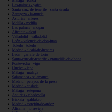
Málaga - ronda
Las-palmas - yaiza
Santa-cruz-de-tenerife - santa-úrsula
Zaragoza - la-muela
Asturias - mieres
Melilla - melilla
Las-palmas - mogán
Alicante - alcoi
Valladolid - valladolid
León - valencia-de-don-juan
Toledo - toledo
Madrid - alcalá-de-henares
León - garrafe-de-torío
Santa-cruz-de-tenerife - granadilla-de-abona
Pontevedra - vigo
Huelva - lepe
Málaga - málaga
Salamanca - salamanca
Madrid - pelayos-de-la-presa
Madrid - coslada
Málaga - estepona
Asturias - ribadesella
Bizkaia - galdakao
Madrid - torrejón-de-ardoz
Alicante - torrevieja