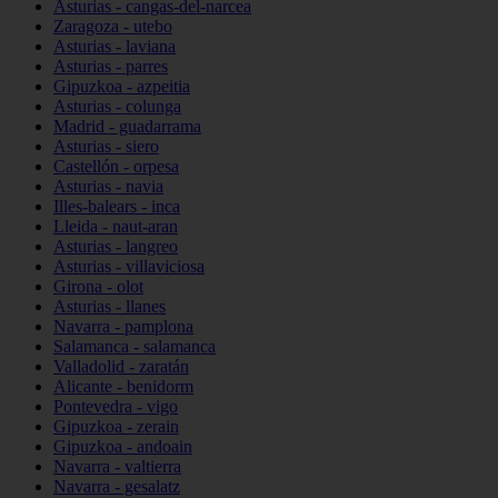
Asturias - cangas-del-narcea
Zaragoza - utebo
Asturias - laviana
Asturias - parres
Gipuzkoa - azpeitia
Asturias - colunga
Madrid - guadarrama
Asturias - siero
Castellón - orpesa
Asturias - navia
Illes-balears - inca
Lleida - naut-aran
Asturias - langreo
Asturias - villaviciosa
Girona - olot
Asturias - llanes
Navarra - pamplona
Salamanca - salamanca
Valladolid - zaratán
Alicante - benidorm
Pontevedra - vigo
Gipuzkoa - zerain
Gipuzkoa - andoain
Navarra - valtierra
Navarra - gesalatz