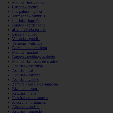
Madrid - tres-cantos
Cuenca - cuenca
Las-palmas - yaiza
Tarragona - cambrils
La-rioja - logroño
Burgos - cardeñadijo
álava - vitoria-gasteiz
Bizkaia - bilbao
Valencia - gandia
Valencia - valencia
Barcelona - barcelona
Madrid - madrid
Burgos - revilla-y-la-ahedo
Madrid - las-rozas-de-madrid
Asturias - castrillón
Asturias - salas
Asturias - carreño
Asturias - valdés
Zamora - puebla-de-sanabria
Bizkaia - lezama
Asturias - nava
Illes-balears - manacor
A-coruña - ortigueira
Alicante - ondara
Asturias - somiedo