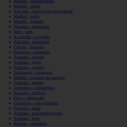
Málaga - benalmádena
Madrid - algete
Alicante - sant-vicent-del-raspeig
Madrid - parla
Madrid - leganés
Navarra - pamplona
Jaén - jaén
A-coruña - a-coruña
Alicante - benidorm
Girona - figueres
Zaragoza - zaragoza
Asturias - noreña
Asturias - gijón
Asturias - oviedo
Tarragona - tarragona
Madrid - pozuelo-de-alarcón
Asturias - mieres
Gipuzkoa - astigarraga
Navarra - erriberri
álava - ribera-alta
Gipuzkoa - san-sebastián
Navarra - galar
Asturias - peñamellera-baja
Asturias - lena
Bizkaia - galdakao