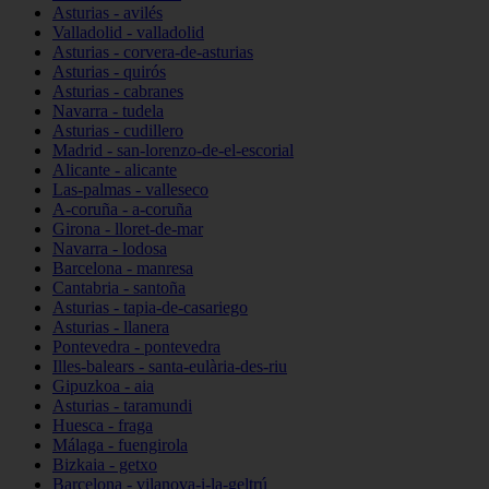
Asturias - avilés
Valladolid - valladolid
Asturias - corvera-de-asturias
Asturias - quirós
Asturias - cabranes
Navarra - tudela
Asturias - cudillero
Madrid - san-lorenzo-de-el-escorial
Alicante - alicante
Las-palmas - valleseco
A-coruña - a-coruña
Girona - lloret-de-mar
Navarra - lodosa
Barcelona - manresa
Cantabria - santoña
Asturias - tapia-de-casariego
Asturias - llanera
Pontevedra - pontevedra
Illes-balears - santa-eulària-des-riu
Gipuzkoa - aia
Asturias - taramundi
Huesca - fraga
Málaga - fuengirola
Bizkaia - getxo
Barcelona - vilanova-i-la-geltrú