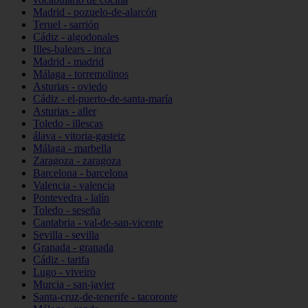
Madrid - pozuelo-de-alarcón
Teruel - sarrión
Cádiz - algodonales
Illes-balears - inca
Madrid - madrid
Málaga - torremolinos
Asturias - oviedo
Cádiz - el-puerto-de-santa-maría
Asturias - aller
Toledo - illescas
álava - vitoria-gasteiz
Málaga - marbella
Zaragoza - zaragoza
Barcelona - barcelona
Valencia - valencia
Pontevedra - lalín
Toledo - seseña
Cantabria - val-de-san-vicente
Sevilla - sevilla
Granada - granada
Cádiz - tarifa
Lugo - viveiro
Murcia - san-javier
Santa-cruz-de-tenerife - tacoronte