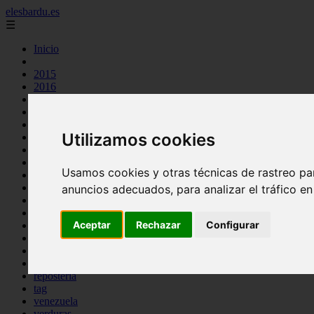
elesbardu.es
☰
Inicio
2015
2016
argentina
arroz
aves
Utilizamos cookies
carnes
cocina casera
comidas
Usamos cookies y otras técnicas de rastreo pa
espana
huevos
anuncios adecuados, para analizar el tráfico e
mariscos
otros
Aceptar
Rechazar
Configurar
pasta
pescado
postres
producto
reposteria
tag
venezuela
verduras