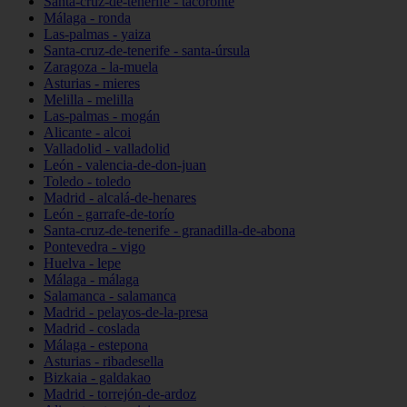
Santa-cruz-de-tenerife - tacoronte
Málaga - ronda
Las-palmas - yaiza
Santa-cruz-de-tenerife - santa-úrsula
Zaragoza - la-muela
Asturias - mieres
Melilla - melilla
Las-palmas - mogán
Alicante - alcoi
Valladolid - valladolid
León - valencia-de-don-juan
Toledo - toledo
Madrid - alcalá-de-henares
León - garrafe-de-torío
Santa-cruz-de-tenerife - granadilla-de-abona
Pontevedra - vigo
Huelva - lepe
Málaga - málaga
Salamanca - salamanca
Madrid - pelayos-de-la-presa
Madrid - coslada
Málaga - estepona
Asturias - ribadesella
Bizkaia - galdakao
Madrid - torrejón-de-ardoz