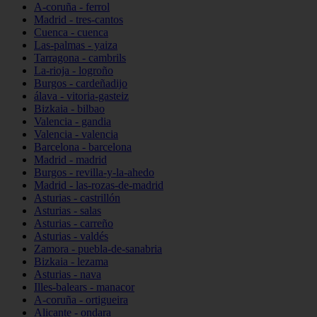
A-coruña - ferrol
Madrid - tres-cantos
Cuenca - cuenca
Las-palmas - yaiza
Tarragona - cambrils
La-rioja - logroño
Burgos - cardeñadijo
álava - vitoria-gasteiz
Bizkaia - bilbao
Valencia - gandia
Valencia - valencia
Barcelona - barcelona
Madrid - madrid
Burgos - revilla-y-la-ahedo
Madrid - las-rozas-de-madrid
Asturias - castrillón
Asturias - salas
Asturias - carreño
Asturias - valdés
Zamora - puebla-de-sanabria
Bizkaia - lezama
Asturias - nava
Illes-balears - manacor
A-coruña - ortigueira
Alicante - ondara