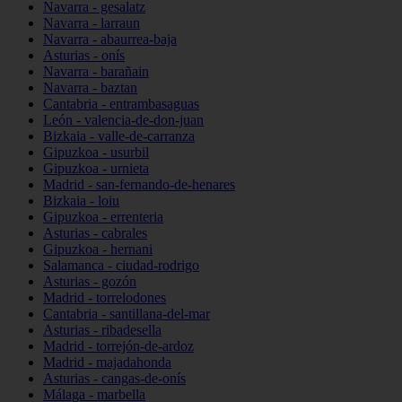
Navarra - gesalatz
Navarra - larraun
Navarra - abaurrea-baja
Asturias - onís
Navarra - barañain
Navarra - baztan
Cantabria - entrambasaguas
León - valencia-de-don-juan
Bizkaia - valle-de-carranza
Gipuzkoa - usurbil
Gipuzkoa - urnieta
Madrid - san-fernando-de-henares
Bizkaia - loiu
Gipuzkoa - errenteria
Asturias - cabrales
Gipuzkoa - hernani
Salamanca - ciudad-rodrigo
Asturias - gozón
Madrid - torrelodones
Cantabria - santillana-del-mar
Asturias - ribadesella
Madrid - torrejón-de-ardoz
Madrid - majadahonda
Asturias - cangas-de-onís
Málaga - marbella