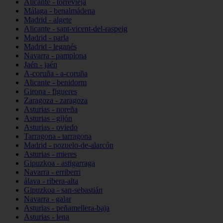
Alicante - torrevieja
Málaga - benalmádena
Madrid - algete
Alicante - sant-vicent-del-raspeig
Madrid - parla
Madrid - leganés
Navarra - pamplona
Jaén - jaén
A-coruña - a-coruña
Alicante - benidorm
Girona - figueres
Zaragoza - zaragoza
Asturias - noreña
Asturias - gijón
Asturias - oviedo
Tarragona - tarragona
Madrid - pozuelo-de-alarcón
Asturias - mieres
Gipuzkoa - astigarraga
Navarra - erriberri
álava - ribera-alta
Gipuzkoa - san-sebastián
Navarra - galar
Asturias - peñamellera-baja
Asturias - lena