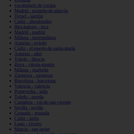
vocabulario de cocina
Madrid - pozuelo-de-alarcón
Teruel - sarrión
Cádiz - algodonales
Illes-balears - inca
Madrid - madrid
Málaga - torremolinos
Asturias - oviedo
Cádiz - el-puerto-de-santa-maría
Asturias - aller
Toledo - illescas
álava - vitoria-gasteiz
Málaga - marbella
Zaragoza - zaragoza
Barcelona - barcelona
Valencia - valencia
Pontevedra - lalín
Toledo - seseña
Cantabria - val-de-san-vicente
Sevilla - sevilla
Granada - granada
Cádiz - tarifa
Lugo - viveiro
Murcia - san-javier