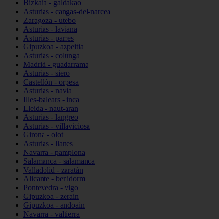
Bizkaia - galdakao
Asturias - cangas-del-narcea
Zaragoza - utebo
Asturias - laviana
Asturias - parres
Gipuzkoa - azpeitia
Asturias - colunga
Madrid - guadarrama
Asturias - siero
Castellón - orpesa
Asturias - navia
Illes-balears - inca
Lleida - naut-aran
Asturias - langreo
Asturias - villaviciosa
Girona - olot
Asturias - llanes
Navarra - pamplona
Salamanca - salamanca
Valladolid - zaratán
Alicante - benidorm
Pontevedra - vigo
Gipuzkoa - zerain
Gipuzkoa - andoain
Navarra - valtierra