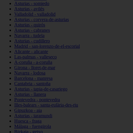
Asturias - somiedo
Asturias - avilés
Valladolid - valladolid
Asturias - corvera-de-asturias
Asturias - quirós
Asturias - cabranes
Navarra - tudela
Asturias - cudillero
Madrid - san-lorenzo-de-el-escorial
Alicante - alicante
Las-palmas - valleseco
A-coruña - a-coruña
Girona - lloret-de-mar
Navarra - lodosa
Barcelona - manresa
Cantabria - santoña
Asturias - tapia-de-casariego
Asturias - llanera
Pontevedra - pontevedra
Illes-balears - santa-eulària-des-riu
Gipuzkoa - aia
Asturias - taramundi
Huesca - fraga
Málaga - fuengirola
Bizkaia - getxo