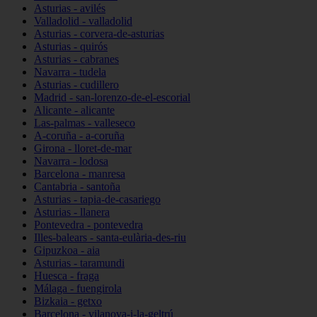
Asturias - avilés
Valladolid - valladolid
Asturias - corvera-de-asturias
Asturias - quirós
Asturias - cabranes
Navarra - tudela
Asturias - cudillero
Madrid - san-lorenzo-de-el-escorial
Alicante - alicante
Las-palmas - valleseco
A-coruña - a-coruña
Girona - lloret-de-mar
Navarra - lodosa
Barcelona - manresa
Cantabria - santoña
Asturias - tapia-de-casariego
Asturias - llanera
Pontevedra - pontevedra
Illes-balears - santa-eulària-des-riu
Gipuzkoa - aia
Asturias - taramundi
Huesca - fraga
Málaga - fuengirola
Bizkaia - getxo
Barcelona - vilanova-i-la-geltrú