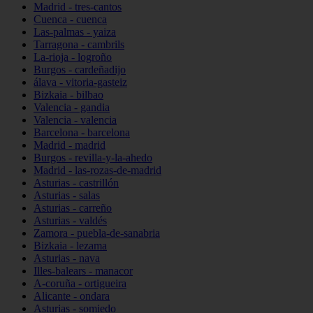
Madrid - tres-cantos
Cuenca - cuenca
Las-palmas - yaiza
Tarragona - cambrils
La-rioja - logroño
Burgos - cardeñadijo
álava - vitoria-gasteiz
Bizkaia - bilbao
Valencia - gandia
Valencia - valencia
Barcelona - barcelona
Madrid - madrid
Burgos - revilla-y-la-ahedo
Madrid - las-rozas-de-madrid
Asturias - castrillón
Asturias - salas
Asturias - carreño
Asturias - valdés
Zamora - puebla-de-sanabria
Bizkaia - lezama
Asturias - nava
Illes-balears - manacor
A-coruña - ortigueira
Alicante - ondara
Asturias - somiedo