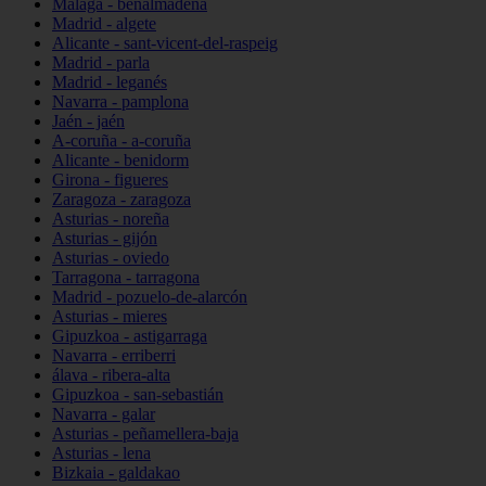
Málaga - benalmádena
Madrid - algete
Alicante - sant-vicent-del-raspeig
Madrid - parla
Madrid - leganés
Navarra - pamplona
Jaén - jaén
A-coruña - a-coruña
Alicante - benidorm
Girona - figueres
Zaragoza - zaragoza
Asturias - noreña
Asturias - gijón
Asturias - oviedo
Tarragona - tarragona
Madrid - pozuelo-de-alarcón
Asturias - mieres
Gipuzkoa - astigarraga
Navarra - erriberri
álava - ribera-alta
Gipuzkoa - san-sebastián
Navarra - galar
Asturias - peñamellera-baja
Asturias - lena
Bizkaia - galdakao