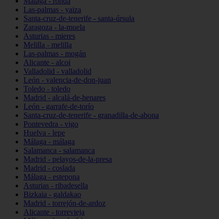
Málaga - ronda
Las-palmas - yaiza
Santa-cruz-de-tenerife - santa-úrsula
Zaragoza - la-muela
Asturias - mieres
Melilla - melilla
Las-palmas - mogán
Alicante - alcoi
Valladolid - valladolid
León - valencia-de-don-juan
Toledo - toledo
Madrid - alcalá-de-henares
León - garrafe-de-torío
Santa-cruz-de-tenerife - granadilla-de-abona
Pontevedra - vigo
Huelva - lepe
Málaga - málaga
Salamanca - salamanca
Madrid - pelayos-de-la-presa
Madrid - coslada
Málaga - estepona
Asturias - ribadesella
Bizkaia - galdakao
Madrid - torrejón-de-ardoz
Alicante - torrevieja