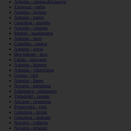
Asturias - cangas-del-narcea
Zaragoza - utebo
Asturias - laviana
Asturias - parres
Gipuzkoa - azpeitia
Asturias - colunga
Madrid - guadarrama
Asturias - siero
Castellón - orpesa
Asturias - navia
Illes-balears - inca
Lleida - naut-aran
Asturias - langreo
Asturias - villaviciosa
Girona - olot
Asturias - llanes
Navarra - pamplona
Salamanca - salamanca
Valladolid - zaratán
Alicante - benidorm
Pontevedra - vigo
Gipuzkoa - zerain
Gipuzkoa - andoain
Navarra - valtierra
Navarra - gesalatz