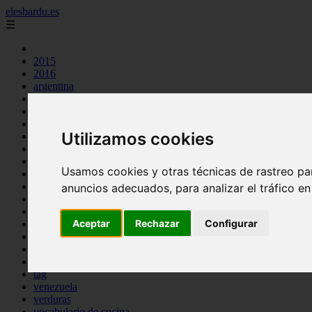
elesbardu.es
☰
2015
2016
argentina
arroz
aves
carnes
Utilizamos cookies
cocina casera
comidas
espana
Usamos cookies y otras técnicas de rastreo pa
huevos
mariscos
anuncios adecuados, para analizar el tráfico e
otros
pasta
Aceptar
Rechazar
Configurar
pescado
postres
producto
reposteria
tag
venezuela
verduras
vocabulario de cocina