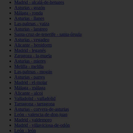
Madrid - alcalá-de-henares
Asturias - gozón
Málaga - ronda
Asturias - llanes
Las-palmas - yaiza
Asturias - langreo
Santa-cruz-de-tenerife - santa-úrsula
Asturias - vegadeo
Alicante - benidorm
Madrid - leganés
Zaragoza - la-muela
Asturias - mieres
Melilla - melilla
Las-palmas - mogán
Asturias - parres
Madrid - el-molar
Málaga - málaga
Alicante - alcoi
Valladolid - valladolid
Tarragona - tarragona
Asturias - corvera-de-asturias
León - valencia-de-don-juan
Madrid - valdemoro
Madrid - villaviciosa-de-odón
León - león