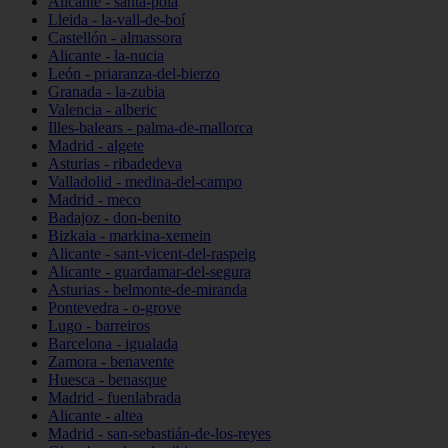
Alicante - santa-pola
Lleida - la-vall-de-boí
Castellón - almassora
Alicante - la-nucia
León - priaranza-del-bierzo
Granada - la-zubia
Valencia - alberic
Illes-balears - palma-de-mallorca
Madrid - algete
Asturias - ribadedeva
Valladolid - medina-del-campo
Madrid - meco
Badajoz - don-benito
Bizkaia - markina-xemein
Alicante - sant-vicent-del-raspeig
Alicante - guardamar-del-segura
Asturias - belmonte-de-miranda
Pontevedra - o-grove
Lugo - barreiros
Barcelona - igualada
Zamora - benavente
Huesca - benasque
Madrid - fuenlabrada
Alicante - altea
Madrid - san-sebastián-de-los-reyes