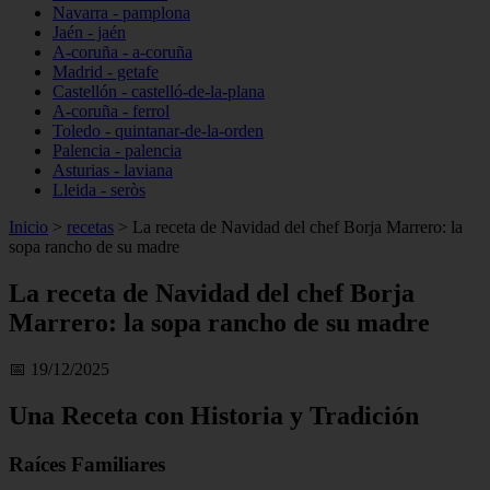
Navarra - pamplona
Jaén - jaén
A-coruña - a-coruña
Madrid - getafe
Castellón - castelló-de-la-plana
A-coruña - ferrol
Toledo - quintanar-de-la-orden
Palencia - palencia
Asturias - laviana
Lleida - seròs
Inicio
>
recetas
>
La receta de Navidad del chef Borja Marrero: la
sopa rancho de su madre
La receta de Navidad del chef Borja
Marrero: la sopa rancho de su madre
📅 19/12/2025
Una Receta con Historia y Tradición
Raíces Familiares