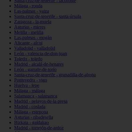
Santa-cruz-de-tenerife - tacoronte
Málaga - ronda
Las-palmas - yaiza
Santa-cruz-de-tenerife - santa-úrsula
Zaragoza - la-muela
Asturias - mieres
Melilla - melilla
Las-palmas - mogán
Alicante - alcoi
Valladolid - valladolid
León - valencia-de-don-juan
Toledo - toledo
Madrid - alcalá-de-henares
León - garrafe-de-torío
Santa-cruz-de-tenerife - granadilla-de-abona
Pontevedra - vigo
Huelva - lepe
Málaga - málaga
Salamanca - salamanca
Madrid - pelayos-de-la-presa
Madrid - coslada
Málaga - estepona
Asturias - ribadesella
Bizkaia - galdakao
Madrid - torrejón-de-ardoz