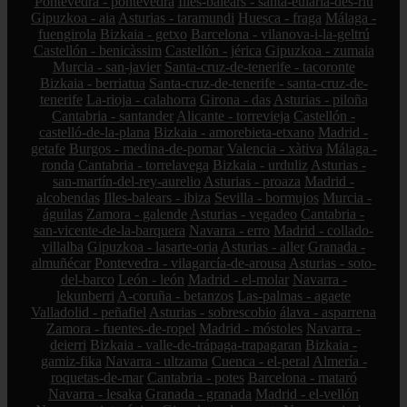
Pontevedra - pontevedra
Illes-balears - santa-eulària-des-riu
Gipuzkoa - aia
Asturias - taramundi
Huesca - fraga
Málaga -
fuengirola
Bizkaia - getxo
Barcelona - vilanova-i-la-geltrú
Castellón - benicàssim
Castellón - jérica
Gipuzkoa - zumaia
Murcia - san-javier
Santa-cruz-de-tenerife - tacoronte
Bizkaia - berriatua
Santa-cruz-de-tenerife - santa-cruz-de-
tenerife
La-rioja - calahorra
Girona - das
Asturias - piloña
Cantabria - santander
Alicante - torrevieja
Castellón -
castelló-de-la-plana
Bizkaia - amorebieta-etxano
Madrid -
getafe
Burgos - medina-de-pomar
Valencia - xàtiva
Málaga -
ronda
Cantabria - torrelavega
Bizkaia - urduliz
Asturias -
san-martín-del-rey-aurelio
Asturias - proaza
Madrid -
alcobendas
Illes-balears - ibiza
Sevilla - bormujos
Murcia -
águilas
Zamora - galende
Asturias - vegadeo
Cantabria -
san-vicente-de-la-barquera
Navarra - erro
Madrid - collado-
villalba
Gipuzkoa - lasarte-oria
Asturias - aller
Granada -
almuñécar
Pontevedra - vilagarcía-de-arousa
Asturias - soto-
del-barco
León - león
Madrid - el-molar
Navarra -
lekunberri
A-coruña - betanzos
Las-palmas - agaete
Valladolid - peñafiel
Asturias - sobrescobio
álava - asparrena
Zamora - fuentes-de-ropel
Madrid - móstoles
Navarra -
deierri
Bizkaia - valle-de-trápaga-trapagaran
Bizkaia -
gamiz-fika
Navarra - ultzama
Cuenca - el-peral
Almería -
roquetas-de-mar
Cantabria - potes
Barcelona - mataró
Navarra - lesaka
Granada - granada
Madrid - el-vellón