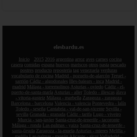
elesbardu.es
Inicio
2015
2016
argentina
arroz
aves
carnes
cocina
casera
comidas
espana
huevos
mariscos
otros
pasta
pescado
postres
producto
reposteria
tag
venezuela
verduras
vocabulario de cocina
Madrid - pozuelo-de-alarcón
Teruel -
sarrión
Cádiz - algodonales
Illes-balears - inca
Madrid -
madrid
Málaga - torremolinos
Asturias - oviedo
Cádiz - el-
puerto-de-santa-maría
Asturias - aller
Toledo - illescas
álava
- vitoria-gasteiz
Málaga - marbella
Zaragoza - zaragoza
Barcelona - barcelona
Valencia - valencia
Pontevedra - lalín
Toledo - seseña
Cantabria - val-de-san-vicente
Sevilla -
sevilla
Granada - granada
Cádiz - tarifa
Lugo - viveiro
Murcia - san-javier
Santa-cruz-de-tenerife - tacoronte
Málaga - ronda
Las-palmas - yaiza
Santa-cruz-de-tenerife -
santa-úrsula
Zaragoza - la-muela
Asturias - mieres
Melilla -
melilla
Las-palmas - mogán
Alicante - alcoi
Valladolid -