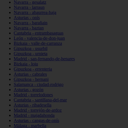
Navarra - gesalatz
Navarra - larraun
Navarra - abaurrea-baja
Asturias - onís
Navarra - barañain
Navarra - baztan
Cantabria - entrambasaguas
León - valencia-de-don-juan
Bizkaia - valle-de-carranza
Gipuzkoa - usurbil
Gipuzkoa - urnieta
Madrid - san-fernando-de-henares
Bizkaia - loiu
Gipuzkoa - errenteria
Asturias - cabrales
Gipuzkoa - hernani
Salamanca - ciudad-rodrigo
Asturias - gozón
Madrid - torrelodones
Cantabria - santillana-del-mar
Asturias - ribadesella
Madrid - torrejón-de-ardoz
Madrid - majadahonda
Asturias - cangas-de-onís
Málaga - marbella