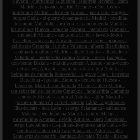
Navarra - cintruénigo
Gipuzkoa - legorreta
Navarra - izaba
Madrid - rivas-vaciamadrid
Alicante - dénia
León -
ponferrada
Madrid - alcorcón
Girona - palau-sator
Burgos -
burgos
Cádiz - el-puerto-de-santa-maría
Madrid - boadilla-
del-monte
Valladolid - arroyo-de-la-encomienda
Madrid -
los-molinos
Huelva - aracena
Navarra - mendavia
Granada -
monachil
Alicante - santa-pola
Lleida - la-vall-de-boí
Castellón - almassora
Alicante - la-nucia
León - priaranza-
del-bierzo
Granada - la-zubia
Valencia - alberic
Illes-balears
- palma-de-mallorca
Madrid - algete
Asturias - ribadedeva
Valladolid - medina-del-campo
Madrid - meco
Badajoz -
don-benito
Bizkaia - markina-xemein
Alicante - sant-vicent-
del-raspeig
Alicante - guardamar-del-segura
Asturias -
belmonte-de-miranda
Pontevedra - o-grove
Lugo - barreiros
Barcelona - igualada
Zamora - benavente
Huesca -
benasque
Madrid - fuenlabrada
Alicante - altea
Madrid -
san-sebastián-de-los-reyes
Gipuzkoa - hondarribia
Cantabria
- meruelo
Bizkaia - santurtzi
Asturias - gijón
Madrid -
pozuelo-de-alarcón
Teruel - sarrión
Cádiz - algodonales
Illes-balears - inca
León - astorga
Salamanca - salamanca
Málaga - benalmádena
Madrid - madrid
Málaga -
torremolinos
Asturias - oviedo
Asturias - siero
Barcelona -
berga
Las-palmas - las-palmas-de-gran-canaria
Cádiz - el-
puerto-de-santa-maría
Tarragona - reus
Asturias - aller
Santa-cruz-de-tenerife - santiago-del-teide
Toledo - illescas