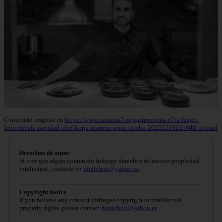
Contenido original en
https://www.canarias7.es/gastronomia-c7/a-fuego-
lento/receta-navidad-chef-borja-marrero-sopa-rancho-20251219231048-nt.html
Derechos de autor
Si cree que algún contenido infringe derechos de autor o propiedad
intelectual, contacte en
bitelchux@yahoo.es
.
Copyright notice
If you believe any content infringes copyright or intellectual
property rights, please contact
bitelchux@yahoo.es
.