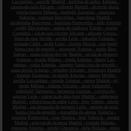
Las-palmas - arrecife
Madrid - torrejón-de-ardoz
Asturias -
cangas-de-onís
Alicante - orihuela
Madrid - alcorcón
álava -
vitoria-gasteiz
Málaga - marbella
Zaragoza - zaragoza
Valencia - valencia
Barcelona - barcelona
Madrid -
alcobendas
Barcelona - badalona
Pontevedra - lalín
Asturias
- avilés
Illes-balears - palma-de-mallorca
Toledo - seseña
Cantabria - val-de-san-vicente
Alicante - alicante
Girona -
lloret-de-mar
Sevilla - sevilla
León - sahagún
Granada -
granada
Cádiz - tarifa
Lugo - viveiro
Murcia - san-javier
Santa-cruz-de-tenerife - tacoronte
Asturias - grado
Illes-
balears - santa-eulària-des-riu
Madrid - alcalá-de-henares
Asturias - gozón
Málaga - ronda
Asturias - llanes
Las-
palmas - yaiza
Asturias - langreo
Santa-cruz-de-tenerife -
santa-úrsula
Asturias - vegadeo
Alicante - benidorm
Madrid
- leganés
Zaragoza - la-muela
Asturias - mieres
Melilla -
melilla
Las-palmas - mogán
Asturias - parres
Madrid - el-
molar
Málaga - málaga
Alicante - alcoi
Valladolid -
valladolid
Tarragona - tarragona
Asturias - corvera-de-
asturias
León - valencia-de-don-juan
Madrid - valdemoro
Madrid - villaviciosa-de-odón
León - león
Toledo - toledo
Madrid - san-fernando-de-henares
León - garrafe-de-torío
Santa-cruz-de-tenerife - granadilla-de-abona
Valencia -
requena
Pontevedra - vigo
Huelva - lepe
Valencia - alginet
Madrid - pelayos-de-la-presa
Madrid - coslada
Málaga -
estepona
Asturias - piloña
Gipuzkoa - deba
Bizkaia - getxo