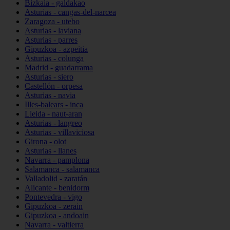
Bizkaia - galdakao
Asturias - cangas-del-narcea
Zaragoza - utebo
Asturias - laviana
Asturias - parres
Gipuzkoa - azpeitia
Asturias - colunga
Madrid - guadarrama
Asturias - siero
Castellón - orpesa
Asturias - navia
Illes-balears - inca
Lleida - naut-aran
Asturias - langreo
Asturias - villaviciosa
Girona - olot
Asturias - llanes
Navarra - pamplona
Salamanca - salamanca
Valladolid - zaratán
Alicante - benidorm
Pontevedra - vigo
Gipuzkoa - zerain
Gipuzkoa - andoain
Navarra - valtierra