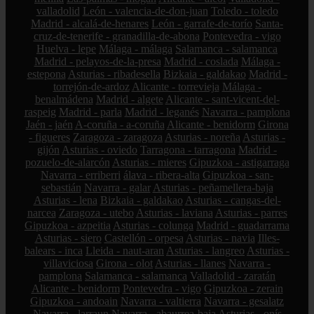
valladolid
León - valencia-de-don-juan
Toledo - toledo
Madrid - alcalá-de-henares
León - garrafe-de-torío
Santa-
cruz-de-tenerife - granadilla-de-abona
Pontevedra - vigo
Huelva - lepe
Málaga - málaga
Salamanca - salamanca
Madrid - pelayos-de-la-presa
Madrid - coslada
Málaga -
estepona
Asturias - ribadesella
Bizkaia - galdakao
Madrid -
torrejón-de-ardoz
Alicante - torrevieja
Málaga -
benalmádena
Madrid - algete
Alicante - sant-vicent-del-
raspeig
Madrid - parla
Madrid - leganés
Navarra - pamplona
Jaén - jaén
A-coruña - a-coruña
Alicante - benidorm
Girona
- figueres
Zaragoza - zaragoza
Asturias - noreña
Asturias -
gijón
Asturias - oviedo
Tarragona - tarragona
Madrid -
pozuelo-de-alarcón
Asturias - mieres
Gipuzkoa - astigarraga
Navarra - erriberri
álava - ribera-alta
Gipuzkoa - san-
sebastián
Navarra - galar
Asturias - peñamellera-baja
Asturias - lena
Bizkaia - galdakao
Asturias - cangas-del-
narcea
Zaragoza - utebo
Asturias - laviana
Asturias - parres
Gipuzkoa - azpeitia
Asturias - colunga
Madrid - guadarrama
Asturias - siero
Castellón - orpesa
Asturias - navia
Illes-
balears - inca
Lleida - naut-aran
Asturias - langreo
Asturias -
villaviciosa
Girona - olot
Asturias - llanes
Navarra -
pamplona
Salamanca - salamanca
Valladolid - zaratán
Alicante - benidorm
Pontevedra - vigo
Gipuzkoa - zerain
Gipuzkoa - andoain
Navarra - valtierra
Navarra - gesalatz
Navarra - larraun
Navarra - abaurrea-baja
Asturias - onís