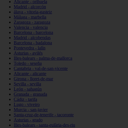
Alicante - orihuela
Madrid - alcorcón
álava - vitoria-gasteiz
Málaga - marbella
Zaragoza - zaragoza
Valencia - valencia
Barcelona - barcelona
Madrid - alcobendas
Barcelona - badalona
Pontevedra - lalín
Asturias - avilés
Illes-balears - palma-de-mallorca
Toledo - seseña
Cantabria - val-de-san-vicente
Alicante - alicante
Girona - lloret-de-mar
Sevilla - sevilla
León - sahagún
Granada - granada
Cádiz - tarifa
Lugo - viveiro
Murcia - san-javier
Santa-cruz-de-tenerife - tacoronte
Asturias - grado
Illes-balears - santa-eulària-des-riu