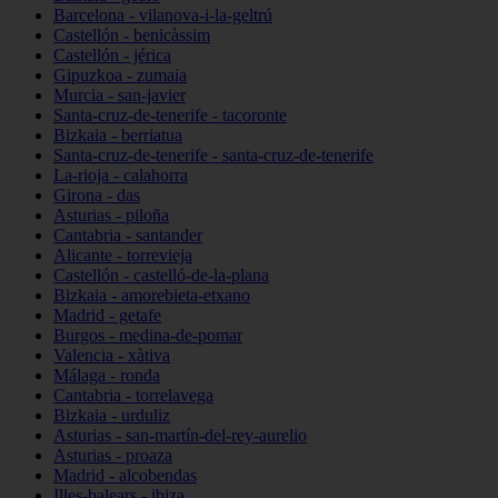
Barcelona - vilanova-i-la-geltrú
Castellón - benicàssim
Castellón - jérica
Gipuzkoa - zumaia
Murcia - san-javier
Santa-cruz-de-tenerife - tacoronte
Bizkaia - berriatua
Santa-cruz-de-tenerife - santa-cruz-de-tenerife
La-rioja - calahorra
Girona - das
Asturias - piloña
Cantabria - santander
Alicante - torrevieja
Castellón - castelló-de-la-plana
Bizkaia - amorebieta-etxano
Madrid - getafe
Burgos - medina-de-pomar
Valencia - xàtiva
Málaga - ronda
Cantabria - torrelavega
Bizkaia - urduliz
Asturias - san-martín-del-rey-aurelio
Asturias - proaza
Madrid - alcobendas
Illes-balears - ibiza