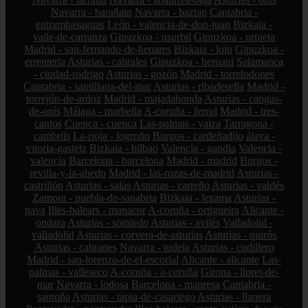
Navarra - barañain
Navarra - baztan
Cantabria -
entrambasaguas
León - valencia-de-don-juan
Bizkaia -
valle-de-carranza
Gipuzkoa - usurbil
Gipuzkoa - urnieta
Madrid - san-fernando-de-henares
Bizkaia - loiu
Gipuzkoa -
errenteria
Asturias - cabrales
Gipuzkoa - hernani
Salamanca
- ciudad-rodrigo
Asturias - gozón
Madrid - torrelodones
Cantabria - santillana-del-mar
Asturias - ribadesella
Madrid -
torrejón-de-ardoz
Madrid - majadahonda
Asturias - cangas-
de-onís
Málaga - marbella
A-coruña - ferrol
Madrid - tres-
cantos
Cuenca - cuenca
Las-palmas - yaiza
Tarragona -
cambrils
La-rioja - logroño
Burgos - cardeñadijo
álava -
vitoria-gasteiz
Bizkaia - bilbao
Valencia - gandia
Valencia -
valencia
Barcelona - barcelona
Madrid - madrid
Burgos -
revilla-y-la-ahedo
Madrid - las-rozas-de-madrid
Asturias -
castrillón
Asturias - salas
Asturias - carreño
Asturias - valdés
Zamora - puebla-de-sanabria
Bizkaia - lezama
Asturias -
nava
Illes-balears - manacor
A-coruña - ortigueira
Alicante -
ondara
Asturias - somiedo
Asturias - avilés
Valladolid -
valladolid
Asturias - corvera-de-asturias
Asturias - quirós
Asturias - cabranes
Navarra - tudela
Asturias - cudillero
Madrid - san-lorenzo-de-el-escorial
Alicante - alicante
Las-
palmas - valleseco
A-coruña - a-coruña
Girona - lloret-de-
mar
Navarra - lodosa
Barcelona - manresa
Cantabria -
santoña
Asturias - tapia-de-casariego
Asturias - llanera