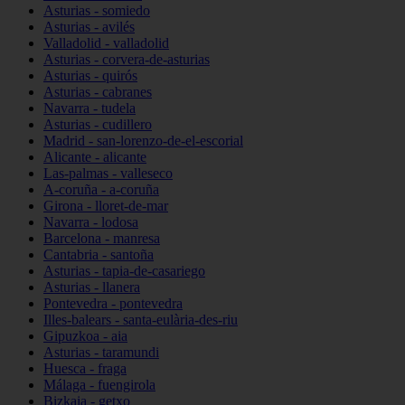
Asturias - somiedo
Asturias - avilés
Valladolid - valladolid
Asturias - corvera-de-asturias
Asturias - quirós
Asturias - cabranes
Navarra - tudela
Asturias - cudillero
Madrid - san-lorenzo-de-el-escorial
Alicante - alicante
Las-palmas - valleseco
A-coruña - a-coruña
Girona - lloret-de-mar
Navarra - lodosa
Barcelona - manresa
Cantabria - santoña
Asturias - tapia-de-casariego
Asturias - llanera
Pontevedra - pontevedra
Illes-balears - santa-eulària-des-riu
Gipuzkoa - aia
Asturias - taramundi
Huesca - fraga
Málaga - fuengirola
Bizkaia - getxo