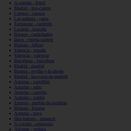
A-coruña - ferrol
Madrid - tres-cantos
Cuenca - cuenca
Las-palmas - yaiza
Tarragona - cambrils
La-rioja - logroño
Burgos - cardeñadijo
álava - vitoria-gasteiz
Bizkaia - bilbao
Valencia - gandia
Valencia - valencia
Barcelona - barcelona
Madrid - madrid
Burgos - revilla-y-la-ahedo
Madrid - las-rozas-de-madrid
Asturias - castrillón
Asturias - salas
Asturias - carreño
Asturias - valdés
Zamora - puebla-de-sanabria
Bizkaia - lezama
Asturias - nava
Illes-balears - manacor
A-coruña - ortigueira
Alicante - ondara