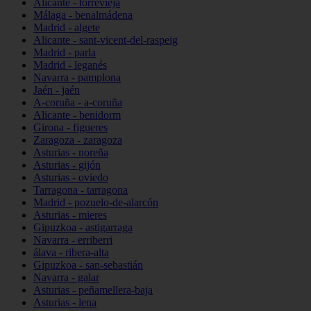
Alicante - torrevieja
Málaga - benalmádena
Madrid - algete
Alicante - sant-vicent-del-raspeig
Madrid - parla
Madrid - leganés
Navarra - pamplona
Jaén - jaén
A-coruña - a-coruña
Alicante - benidorm
Girona - figueres
Zaragoza - zaragoza
Asturias - noreña
Asturias - gijón
Asturias - oviedo
Tarragona - tarragona
Madrid - pozuelo-de-alarcón
Asturias - mieres
Gipuzkoa - astigarraga
Navarra - erriberri
álava - ribera-alta
Gipuzkoa - san-sebastián
Navarra - galar
Asturias - peñamellera-baja
Asturias - lena