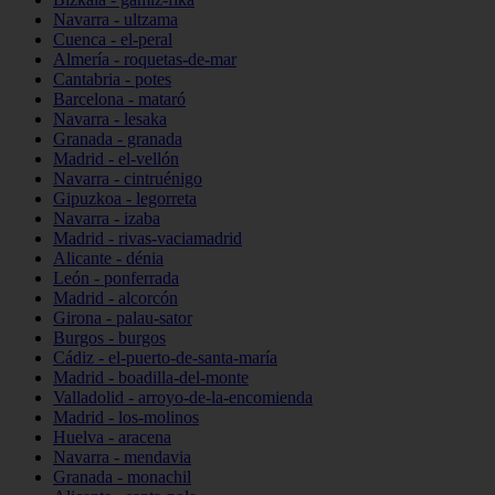
Navarra - ultzama
Cuenca - el-peral
Almería - roquetas-de-mar
Cantabria - potes
Barcelona - mataró
Navarra - lesaka
Granada - granada
Madrid - el-vellón
Navarra - cintruénigo
Gipuzkoa - legorreta
Navarra - izaba
Madrid - rivas-vaciamadrid
Alicante - dénia
León - ponferrada
Madrid - alcorcón
Girona - palau-sator
Burgos - burgos
Cádiz - el-puerto-de-santa-maría
Madrid - boadilla-del-monte
Valladolid - arroyo-de-la-encomienda
Madrid - los-molinos
Huelva - aracena
Navarra - mendavia
Granada - monachil