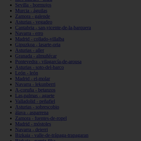
Sevilla - bormujos
Murcia - águilas
Zamora - galende
Asturias - vegadeo
Cantabria - san-vicente-de-la-barquera
Navarra - erro
Madrid - collado-villalba
Gipuzkoa - lasarte-oria
Asturias - aller
Granada - almuñécar
Pontevedra - vilagarcía-de-arousa
Asturias - soto-del-barco
León - león
Madrid - el-molar
Navarra - lekunberri
A-coruña - betanzos
Las-palmas - agaete
Valladolid - peñafiel
Asturias - sobrescobio
álava - asparrena
Zamora - fuentes-de-ropel
Madrid - móstoles
Navarra - deierri
Bizkaia - valle-de-trápaga-trapagaran
Bizkaia - gamiz-fika