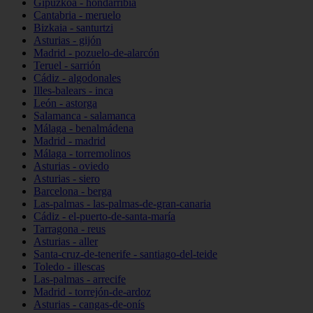
Gipuzkoa - hondarribia
Cantabria - meruelo
Bizkaia - santurtzi
Asturias - gijón
Madrid - pozuelo-de-alarcón
Teruel - sarrión
Cádiz - algodonales
Illes-balears - inca
León - astorga
Salamanca - salamanca
Málaga - benalmádena
Madrid - madrid
Málaga - torremolinos
Asturias - oviedo
Asturias - siero
Barcelona - berga
Las-palmas - las-palmas-de-gran-canaria
Cádiz - el-puerto-de-santa-maría
Tarragona - reus
Asturias - aller
Santa-cruz-de-tenerife - santiago-del-teide
Toledo - illescas
Las-palmas - arrecife
Madrid - torrejón-de-ardoz
Asturias - cangas-de-onís