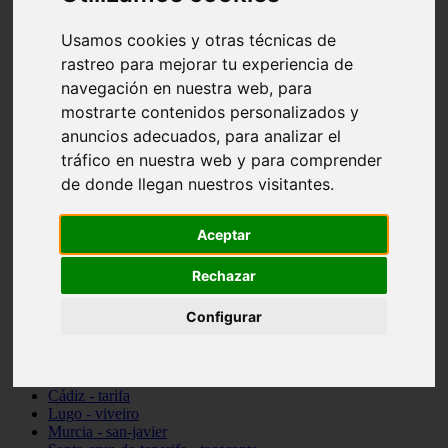
vocabulario de cocina
Madrid - pozuelo-de-alarcón
Usamos cookies y otras técnicas de
Teruel - sarrión
rastreo para mejorar tu experiencia de
Cádiz - algodonales
navegación en nuestra web, para
Illes-balears - inca
Madrid - madrid
mostrarte contenidos personalizados y
Málaga - torremolinos
anuncios adecuados, para analizar el
Asturias - oviedo
tráfico en nuestra web y para comprender
Cádiz - el-puerto-de-santa-maría
Asturias - aller
de donde llegan nuestros visitantes.
Toledo - illescas
álava - vitoria-gasteiz
Málaga - marbella
Aceptar
Zaragoza - zaragoza
Barcelona - barcelona
Rechazar
Valencia - valencia
Pontevedra - lalín
Configurar
Toledo - seseña
Cantabria - val-de-san-vicente
Sevilla - sevilla
Granada - granada
Cádiz - tarifa
Lugo - viveiro
Murcia - san-javier