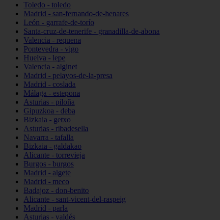
Toledo - toledo
Madrid - san-fernando-de-henares
León - garrafe-de-torío
Santa-cruz-de-tenerife - granadilla-de-abona
Valencia - requena
Pontevedra - vigo
Huelva - lepe
Valencia - alginet
Madrid - pelayos-de-la-presa
Madrid - coslada
Málaga - estepona
Asturias - piloña
Gipuzkoa - deba
Bizkaia - getxo
Asturias - ribadesella
Navarra - tafalla
Bizkaia - galdakao
Alicante - torrevieja
Burgos - burgos
Madrid - algete
Madrid - meco
Badajoz - don-benito
Alicante - sant-vicent-del-raspeig
Madrid - parla
Asturias - valdés