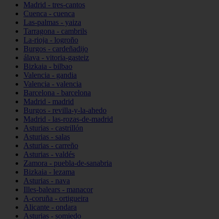
Madrid - tres-cantos
Cuenca - cuenca
Las-palmas - yaiza
Tarragona - cambrils
La-rioja - logroño
Burgos - cardeñadijo
álava - vitoria-gasteiz
Bizkaia - bilbao
Valencia - gandia
Valencia - valencia
Barcelona - barcelona
Madrid - madrid
Burgos - revilla-y-la-ahedo
Madrid - las-rozas-de-madrid
Asturias - castrillón
Asturias - salas
Asturias - carreño
Asturias - valdés
Zamora - puebla-de-sanabria
Bizkaia - lezama
Asturias - nava
Illes-balears - manacor
A-coruña - ortigueira
Alicante - ondara
Asturias - somiedo