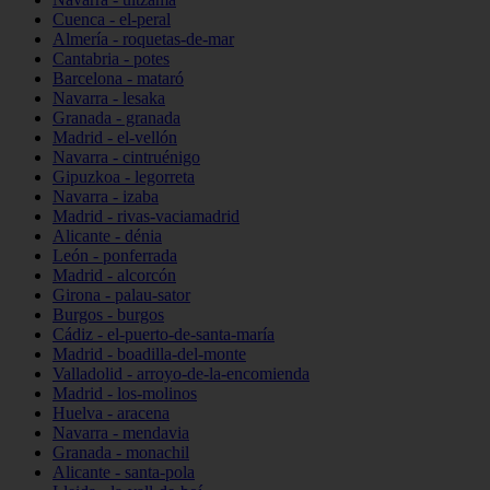
Cuenca - el-peral
Almería - roquetas-de-mar
Cantabria - potes
Barcelona - mataró
Navarra - lesaka
Granada - granada
Madrid - el-vellón
Navarra - cintruénigo
Gipuzkoa - legorreta
Navarra - izaba
Madrid - rivas-vaciamadrid
Alicante - dénia
León - ponferrada
Madrid - alcorcón
Girona - palau-sator
Burgos - burgos
Cádiz - el-puerto-de-santa-maría
Madrid - boadilla-del-monte
Valladolid - arroyo-de-la-encomienda
Madrid - los-molinos
Huelva - aracena
Navarra - mendavia
Granada - monachil
Alicante - santa-pola