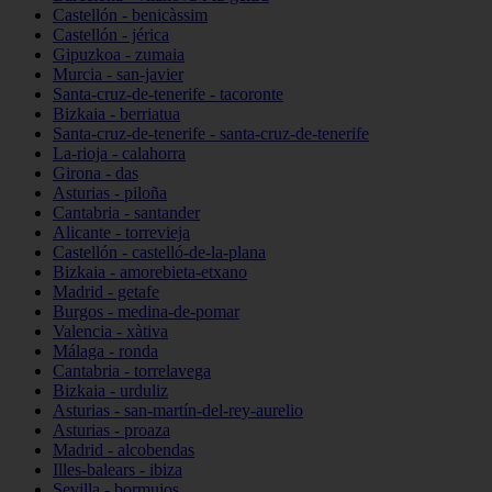
Castellón - benicàssim
Castellón - jérica
Gipuzkoa - zumaia
Murcia - san-javier
Santa-cruz-de-tenerife - tacoronte
Bizkaia - berriatua
Santa-cruz-de-tenerife - santa-cruz-de-tenerife
La-rioja - calahorra
Girona - das
Asturias - piloña
Cantabria - santander
Alicante - torrevieja
Castellón - castelló-de-la-plana
Bizkaia - amorebieta-etxano
Madrid - getafe
Burgos - medina-de-pomar
Valencia - xàtiva
Málaga - ronda
Cantabria - torrelavega
Bizkaia - urduliz
Asturias - san-martín-del-rey-aurelio
Asturias - proaza
Madrid - alcobendas
Illes-balears - ibiza
Sevilla - bormujos