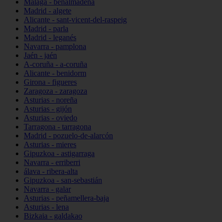
Málaga - benalmádena
Madrid - algete
Alicante - sant-vicent-del-raspeig
Madrid - parla
Madrid - leganés
Navarra - pamplona
Jaén - jaén
A-coruña - a-coruña
Alicante - benidorm
Girona - figueres
Zaragoza - zaragoza
Asturias - noreña
Asturias - gijón
Asturias - oviedo
Tarragona - tarragona
Madrid - pozuelo-de-alarcón
Asturias - mieres
Gipuzkoa - astigarraga
Navarra - erriberri
álava - ribera-alta
Gipuzkoa - san-sebastián
Navarra - galar
Asturias - peñamellera-baja
Asturias - lena
Bizkaia - galdakao