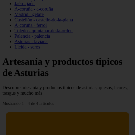
Jaén - jaén
A-coruña - a-coruña
Madrid - getafe
Castellón - castelló-de-la-plana
A-coruña - ferrol
Toledo - quintanar-de-la-orden
Palencia - palencia
Asturias - laviana
Lleida - seròs
Artesanía y productos tipicos
de Asturias
Descubre artesania y productos tipicos de asturias, quesos, licores,
trasgus y mucho más
Mostrando 1 - 4 de 4 artículos