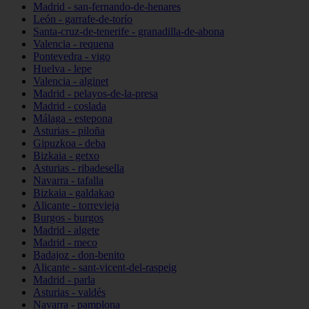
Madrid - san-fernando-de-henares
León - garrafe-de-torío
Santa-cruz-de-tenerife - granadilla-de-abona
Valencia - requena
Pontevedra - vigo
Huelva - lepe
Valencia - alginet
Madrid - pelayos-de-la-presa
Madrid - coslada
Málaga - estepona
Asturias - piloña
Gipuzkoa - deba
Bizkaia - getxo
Asturias - ribadesella
Navarra - tafalla
Bizkaia - galdakao
Alicante - torrevieja
Burgos - burgos
Madrid - algete
Madrid - meco
Badajoz - don-benito
Alicante - sant-vicent-del-raspeig
Madrid - parla
Asturias - valdés
Navarra - pamplona