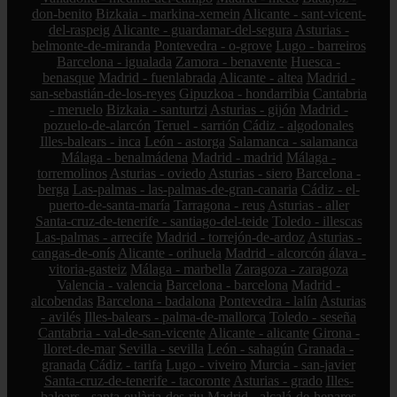
don-benito
Bizkaia - markina-xemein
Alicante - sant-vicent-
del-raspeig
Alicante - guardamar-del-segura
Asturias -
belmonte-de-miranda
Pontevedra - o-grove
Lugo - barreiros
Barcelona - igualada
Zamora - benavente
Huesca -
benasque
Madrid - fuenlabrada
Alicante - altea
Madrid -
san-sebastián-de-los-reyes
Gipuzkoa - hondarribia
Cantabria
- meruelo
Bizkaia - santurtzi
Asturias - gijón
Madrid -
pozuelo-de-alarcón
Teruel - sarrión
Cádiz - algodonales
Illes-balears - inca
León - astorga
Salamanca - salamanca
Málaga - benalmádena
Madrid - madrid
Málaga -
torremolinos
Asturias - oviedo
Asturias - siero
Barcelona -
berga
Las-palmas - las-palmas-de-gran-canaria
Cádiz - el-
puerto-de-santa-maría
Tarragona - reus
Asturias - aller
Santa-cruz-de-tenerife - santiago-del-teide
Toledo - illescas
Las-palmas - arrecife
Madrid - torrejón-de-ardoz
Asturias -
cangas-de-onís
Alicante - orihuela
Madrid - alcorcón
álava -
vitoria-gasteiz
Málaga - marbella
Zaragoza - zaragoza
Valencia - valencia
Barcelona - barcelona
Madrid -
alcobendas
Barcelona - badalona
Pontevedra - lalín
Asturias
- avilés
Illes-balears - palma-de-mallorca
Toledo - seseña
Cantabria - val-de-san-vicente
Alicante - alicante
Girona -
lloret-de-mar
Sevilla - sevilla
León - sahagún
Granada -
granada
Cádiz - tarifa
Lugo - viveiro
Murcia - san-javier
Santa-cruz-de-tenerife - tacoronte
Asturias - grado
Illes-
balears - santa-eulària-des-riu
Madrid - alcalá-de-henares