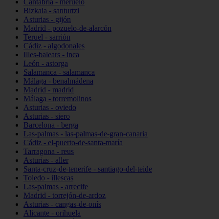
Cantabria - meruelo
Bizkaia - santurtzi
Asturias - gijón
Madrid - pozuelo-de-alarcón
Teruel - sarrión
Cádiz - algodonales
Illes-balears - inca
León - astorga
Salamanca - salamanca
Málaga - benalmádena
Madrid - madrid
Málaga - torremolinos
Asturias - oviedo
Asturias - siero
Barcelona - berga
Las-palmas - las-palmas-de-gran-canaria
Cádiz - el-puerto-de-santa-maría
Tarragona - reus
Asturias - aller
Santa-cruz-de-tenerife - santiago-del-teide
Toledo - illescas
Las-palmas - arrecife
Madrid - torrejón-de-ardoz
Asturias - cangas-de-onís
Alicante - orihuela