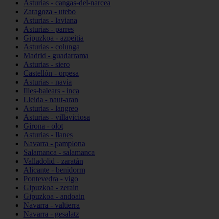
Asturias - cangas-del-narcea
Zaragoza - utebo
Asturias - laviana
Asturias - parres
Gipuzkoa - azpeitia
Asturias - colunga
Madrid - guadarrama
Asturias - siero
Castellón - orpesa
Asturias - navia
Illes-balears - inca
Lleida - naut-aran
Asturias - langreo
Asturias - villaviciosa
Girona - olot
Asturias - llanes
Navarra - pamplona
Salamanca - salamanca
Valladolid - zaratán
Alicante - benidorm
Pontevedra - vigo
Gipuzkoa - zerain
Gipuzkoa - andoain
Navarra - valtierra
Navarra - gesalatz