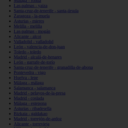
Málaga - ronda
Las-palmas - yaiza
Santa-cruz-de-tenerife - santa-úrsula
Zaragoza - la-muela
Asturias - mieres
Melilla - melilla
Las-palmas - mogán
Alicante - alcoi
Valladolid - valladolid
León - valencia-de-don-juan
Toledo - toledo
Madrid - alcalá-de-henares
León - garrafe-de-torío
Santa-cruz-de-tenerife - granadilla-de-abona
Pontevedra - vigo
Huelva - lepe
Málaga - málaga
Salamanca - salamanca
Madrid - pelayos-de-la-presa
Madrid - coslada
Málaga - estepona
Asturias - ribadesella
Bizkaia - galdakao
Madrid - torrejón-de-ardoz
Alicante - torrevieja