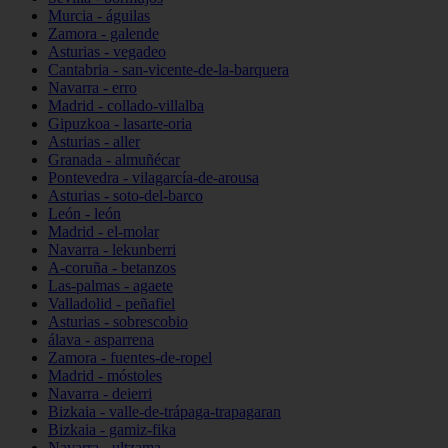
Murcia - águilas
Zamora - galende
Asturias - vegadeo
Cantabria - san-vicente-de-la-barquera
Navarra - erro
Madrid - collado-villalba
Gipuzkoa - lasarte-oria
Asturias - aller
Granada - almuñécar
Pontevedra - vilagarcía-de-arousa
Asturias - soto-del-barco
León - león
Madrid - el-molar
Navarra - lekunberri
A-coruña - betanzos
Las-palmas - agaete
Valladolid - peñafiel
Asturias - sobrescobio
álava - asparrena
Zamora - fuentes-de-ropel
Madrid - móstoles
Navarra - deierri
Bizkaia - valle-de-trápaga-trapagaran
Bizkaia - gamiz-fika
Navarra - ultzama