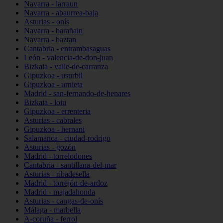
Navarra - larraun
Navarra - abaurrea-baja
Asturias - onís
Navarra - barañain
Navarra - baztan
Cantabria - entrambasaguas
León - valencia-de-don-juan
Bizkaia - valle-de-carranza
Gipuzkoa - usurbil
Gipuzkoa - urnieta
Madrid - san-fernando-de-henares
Bizkaia - loiu
Gipuzkoa - errenteria
Asturias - cabrales
Gipuzkoa - hernani
Salamanca - ciudad-rodrigo
Asturias - gozón
Madrid - torrelodones
Cantabria - santillana-del-mar
Asturias - ribadesella
Madrid - torrejón-de-ardoz
Madrid - majadahonda
Asturias - cangas-de-onís
Málaga - marbella
A-coruña - ferrol