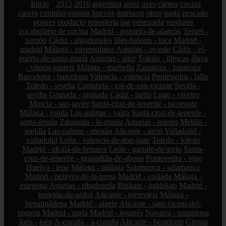
Inicio
2015
2016
argentina
arroz
aves
carnes
cocina
casera
comidas
espana
huevos
mariscos
otros
pasta
pescado
postres
producto
reposteria
tag
venezuela
verduras
vocabulario de cocina
Madrid - pozuelo-de-alarcón
Teruel -
sarrión
Cádiz - algodonales
Illes-balears - inca
Madrid -
madrid
Málaga - torremolinos
Asturias - oviedo
Cádiz - el-
puerto-de-santa-maría
Asturias - aller
Toledo - illescas
álava
- vitoria-gasteiz
Málaga - marbella
Zaragoza - zaragoza
Barcelona - barcelona
Valencia - valencia
Pontevedra - lalín
Toledo - seseña
Cantabria - val-de-san-vicente
Sevilla -
sevilla
Granada - granada
Cádiz - tarifa
Lugo - viveiro
Murcia - san-javier
Santa-cruz-de-tenerife - tacoronte
Málaga - ronda
Las-palmas - yaiza
Santa-cruz-de-tenerife -
santa-úrsula
Zaragoza - la-muela
Asturias - mieres
Melilla -
melilla
Las-palmas - mogán
Alicante - alcoi
Valladolid -
valladolid
León - valencia-de-don-juan
Toledo - toledo
Madrid - alcalá-de-henares
León - garrafe-de-torío
Santa-
cruz-de-tenerife - granadilla-de-abona
Pontevedra - vigo
Huelva - lepe
Málaga - málaga
Salamanca - salamanca
Madrid - pelayos-de-la-presa
Madrid - coslada
Málaga -
estepona
Asturias - ribadesella
Bizkaia - galdakao
Madrid -
torrejón-de-ardoz
Alicante - torrevieja
Málaga -
benalmádena
Madrid - algete
Alicante - sant-vicent-del-
raspeig
Madrid - parla
Madrid - leganés
Navarra - pamplona
Jaén - jaén
A-coruña - a-coruña
Alicante - benidorm
Girona