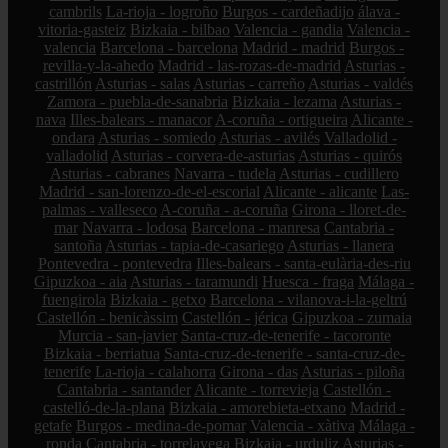
cambrils
La-rioja - logroño
Burgos - cardeñadijo
álava -
vitoria-gasteiz
Bizkaia - bilbao
Valencia - gandia
Valencia -
valencia
Barcelona - barcelona
Madrid - madrid
Burgos -
revilla-y-la-ahedo
Madrid - las-rozas-de-madrid
Asturias -
castrillón
Asturias - salas
Asturias - carreño
Asturias - valdés
Zamora - puebla-de-sanabria
Bizkaia - lezama
Asturias -
nava
Illes-balears - manacor
A-coruña - ortigueira
Alicante -
ondara
Asturias - somiedo
Asturias - avilés
Valladolid -
valladolid
Asturias - corvera-de-asturias
Asturias - quirós
Asturias - cabranes
Navarra - tudela
Asturias - cudillero
Madrid - san-lorenzo-de-el-escorial
Alicante - alicante
Las-
palmas - valleseco
A-coruña - a-coruña
Girona - lloret-de-
mar
Navarra - lodosa
Barcelona - manresa
Cantabria -
santoña
Asturias - tapia-de-casariego
Asturias - llanera
Pontevedra - pontevedra
Illes-balears - santa-eulària-des-riu
Gipuzkoa - aia
Asturias - taramundi
Huesca - fraga
Málaga -
fuengirola
Bizkaia - getxo
Barcelona - vilanova-i-la-geltrú
Castellón - benicàssim
Castellón - jérica
Gipuzkoa - zumaia
Murcia - san-javier
Santa-cruz-de-tenerife - tacoronte
Bizkaia - berriatua
Santa-cruz-de-tenerife - santa-cruz-de-
tenerife
La-rioja - calahorra
Girona - das
Asturias - piloña
Cantabria - santander
Alicante - torrevieja
Castellón -
castelló-de-la-plana
Bizkaia - amorebieta-etxano
Madrid -
getafe
Burgos - medina-de-pomar
Valencia - xàtiva
Málaga -
ronda
Cantabria - torrelavega
Bizkaia - urduliz
Asturias -