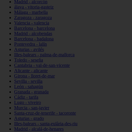
Madrid - alcorcón
álava - vitoria-gasteiz
Málaga - marbella
Zaragoza - zaragoza
Valencia - valencia
Barcelona - barcelona
Madrid - alcobendas
Barcelona - badalona
Pontevedra - lalín
Asturias - avilés
Illes-balears - palma-de-mallorca
Toledo - seseña
Cantabria - val-de-san-vicente
Alicante - alicante
Girona - lloret-de-mar
Sevilla - sevilla
León - sahagún
Granada - granada
Cádiz - tarifa
Lugo - viveiro
Murcia - san-javier
Santa-cruz-de-tenerife - tacoronte
Asturias - grado
Illes-balears - santa-eulària-des-riu
Madrid - alcalá-de-henares