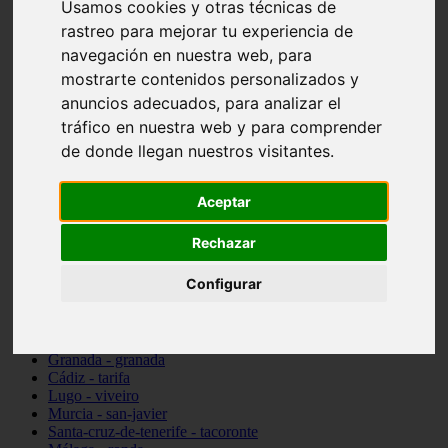
Usamos cookies y otras técnicas de
Madrid - pozuelo-de-alarcón
rastreo para mejorar tu experiencia de
Teruel - sarrión
Cádiz - algodonales
navegación en nuestra web, para
Illes-balears - inca
mostrarte contenidos personalizados y
Madrid - madrid
anuncios adecuados, para analizar el
Málaga - torremolinos
Asturias - oviedo
tráfico en nuestra web y para comprender
Cádiz - el-puerto-de-santa-maría
de donde llegan nuestros visitantes.
Asturias - aller
Toledo - illescas
álava - vitoria-gasteiz
Aceptar
Málaga - marbella
Zaragoza - zaragoza
Rechazar
Barcelona - barcelona
Valencia - valencia
Configurar
Pontevedra - lalín
Toledo - seseña
Cantabria - val-de-san-vicente
Sevilla - sevilla
Granada - granada
Cádiz - tarifa
Lugo - viveiro
Murcia - san-javier
Santa-cruz-de-tenerife - tacoronte