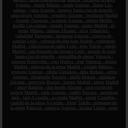
Asturias - gozón
Málaga - ronda
Asturias - llanes
Las-
palmas - yaiza
Asturias - langreo
Santa-cruz-de-tenerife -
santa-úrsula
Asturias - vegadeo
Alicante - benidorm
Madrid
- leganés
Zaragoza - la-muela
Asturias - mieres
Melilla -
melilla
Las-palmas - mogán
Asturias - parres
Madrid - el-
molar
Málaga - málaga
Alicante - alcoi
Valladolid -
valladolid
Tarragona - tarragona
Asturias - corvera-de-
asturias
León - valencia-de-don-juan
Madrid - valdemoro
Madrid - villaviciosa-de-odón
León - león
Toledo - toledo
Madrid - san-fernando-de-henares
León - garrafe-de-torío
Santa-cruz-de-tenerife - granadilla-de-abona
Valencia -
requena
Pontevedra - vigo
Huelva - lepe
Valencia - alginet
Madrid - pelayos-de-la-presa
Madrid - coslada
Málaga -
estepona
Asturias - piloña
Gipuzkoa - deba
Bizkaia - getxo
Asturias - ribadesella
Navarra - tafalla
Bizkaia - galdakao
Alicante - torrevieja
Burgos - burgos
Madrid - algete
Madrid
- meco
Badajoz - don-benito
Alicante - sant-vicent-del-
raspeig
Madrid - parla
Asturias - valdés
Navarra - pamplona
Jaén - jaén
A-coruña - a-coruña
Madrid - getafe
Castellón -
castelló-de-la-plana
A-coruña - ferrol
Toledo - quintanar-de-
la-orden
Palencia - palencia
Asturias - laviana
Lleida - seròs