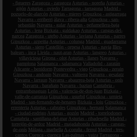
- figueres
Zaragoza - zaragoza
Asturias - noreña
Asturias -
gijón
Asturias - oviedo
Tarragona - tarragona
Madrid -
pozuelo-de-alarcón
Asturias - mieres
Gipuzkoa - astigarraga
Navarra - erriberri
álava - ribera-alta
Gipuzkoa - san-
sebastián
Navarra - galar
Asturias - peñamellera-baja
Asturias - lena
Bizkaia - galdakao
Asturias - cangas-del-
narcea
Zaragoza - utebo
Asturias - laviana
Asturias - parres
Gipuzkoa - azpeitia
Asturias - colunga
Madrid - guadarrama
Asturias - siero
Castellón - orpesa
Asturias - navia
Illes-
balears - inca
Lleida - naut-aran
Asturias - langreo
Asturias -
villaviciosa
Girona - olot
Asturias - llanes
Navarra -
pamplona
Salamanca - salamanca
Valladolid - zaratán
Alicante - benidorm
Pontevedra - vigo
Gipuzkoa - zerain
Gipuzkoa - andoain
Navarra - valtierra
Navarra - gesalatz
Navarra - larraun
Navarra - abaurrea-baja
Asturias - onís
Navarra - barañain
Navarra - baztan
Cantabria -
entrambasaguas
León - valencia-de-don-juan
Bizkaia -
valle-de-carranza
Gipuzkoa - usurbil
Gipuzkoa - urnieta
Madrid - san-fernando-de-henares
Bizkaia - loiu
Gipuzkoa -
errenteria
Asturias - cabrales
Gipuzkoa - hernani
Salamanca
- ciudad-rodrigo
Asturias - gozón
Madrid - torrelodones
Cantabria - santillana-del-mar
Asturias - ribadesella
Madrid -
torrejón-de-ardoz
Madrid - majadahonda
Asturias - cangas-
de-onís
Málaga - marbella
A-coruña - ferrol
Madrid - tres-
cantos
Cuenca - cuenca
Las-palmas - yaiza
Tarragona -