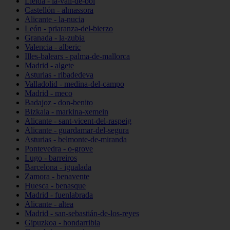
Lleida - la-vall-de-boí
Castellón - almassora
Alicante - la-nucia
León - priaranza-del-bierzo
Granada - la-zubia
Valencia - alberic
Illes-balears - palma-de-mallorca
Madrid - algete
Asturias - ribadedeva
Valladolid - medina-del-campo
Madrid - meco
Badajoz - don-benito
Bizkaia - markina-xemein
Alicante - sant-vicent-del-raspeig
Alicante - guardamar-del-segura
Asturias - belmonte-de-miranda
Pontevedra - o-grove
Lugo - barreiros
Barcelona - igualada
Zamora - benavente
Huesca - benasque
Madrid - fuenlabrada
Alicante - altea
Madrid - san-sebastián-de-los-reyes
Gipuzkoa - hondarribia