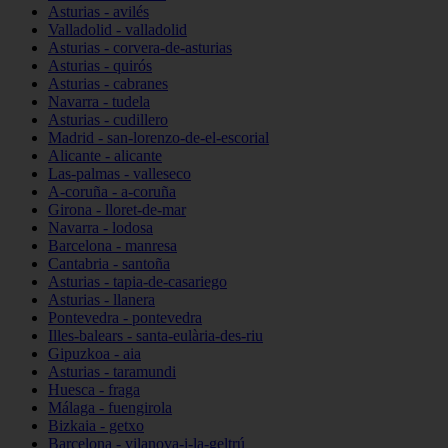
Asturias - avilés
Valladolid - valladolid
Asturias - corvera-de-asturias
Asturias - quirós
Asturias - cabranes
Navarra - tudela
Asturias - cudillero
Madrid - san-lorenzo-de-el-escorial
Alicante - alicante
Las-palmas - valleseco
A-coruña - a-coruña
Girona - lloret-de-mar
Navarra - lodosa
Barcelona - manresa
Cantabria - santoña
Asturias - tapia-de-casariego
Asturias - llanera
Pontevedra - pontevedra
Illes-balears - santa-eulària-des-riu
Gipuzkoa - aia
Asturias - taramundi
Huesca - fraga
Málaga - fuengirola
Bizkaia - getxo
Barcelona - vilanova-i-la-geltrú