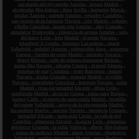
san-martín-del-rey-aurelio
Asturias - proaza
Madrid -
alcobendas
Illes-balears - ibiza
Sevilla - bormujos
Murcia -
águilas
Zamora - galende
Asturias - vegadeo
Cantabria -
san-vicente-de-la-barquera
Navarra - erro
Madrid - collado-
villalba
Gipuzkoa - lasarte-oria
Asturias - aller
Granada -
almuñécar
Pontevedra - vilagarcía-de-arousa
Asturias - soto-
del-barco
León - león
Madrid - el-molar
Navarra -
lekunberri
A-coruña - betanzos
Las-palmas - agaete
Valladolid - peñafiel
Asturias - sobrescobio
álava - asparrena
Zamora - fuentes-de-ropel
Madrid - móstoles
Navarra -
deierri
Bizkaia - valle-de-trápaga-trapagaran
Bizkaia -
gamiz-fika
Navarra - ultzama
Cuenca - el-peral
Almería -
roquetas-de-mar
Cantabria - potes
Barcelona - mataró
Navarra - lesaka
Granada - granada
Madrid - el-vellón
Navarra - cintruénigo
Gipuzkoa - legorreta
Navarra - izaba
Madrid - rivas-vaciamadrid
Alicante - dénia
León -
ponferrada
Madrid - alcorcón
Girona - palau-sator
Burgos -
burgos
Cádiz - el-puerto-de-santa-maría
Madrid - boadilla-
del-monte
Valladolid - arroyo-de-la-encomienda
Madrid -
los-molinos
Huelva - aracena
Navarra - mendavia
Granada -
monachil
Alicante - santa-pola
Lleida - la-vall-de-boí
Castellón - almassora
Alicante - la-nucia
León - priaranza-
del-bierzo
Granada - la-zubia
Valencia - alberic
Illes-balears
- palma-de-mallorca
Madrid - algete
Asturias - ribadedeva
Valladolid - medina-del-campo
Madrid - meco
Badajoz -