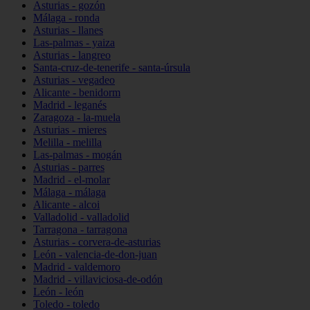
Asturias - gozón
Málaga - ronda
Asturias - llanes
Las-palmas - yaiza
Asturias - langreo
Santa-cruz-de-tenerife - santa-úrsula
Asturias - vegadeo
Alicante - benidorm
Madrid - leganés
Zaragoza - la-muela
Asturias - mieres
Melilla - melilla
Las-palmas - mogán
Asturias - parres
Madrid - el-molar
Málaga - málaga
Alicante - alcoi
Valladolid - valladolid
Tarragona - tarragona
Asturias - corvera-de-asturias
León - valencia-de-don-juan
Madrid - valdemoro
Madrid - villaviciosa-de-odón
León - león
Toledo - toledo