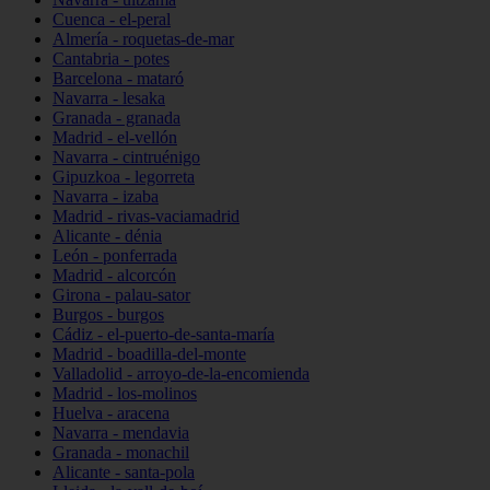
Cuenca - el-peral
Almería - roquetas-de-mar
Cantabria - potes
Barcelona - mataró
Navarra - lesaka
Granada - granada
Madrid - el-vellón
Navarra - cintruénigo
Gipuzkoa - legorreta
Navarra - izaba
Madrid - rivas-vaciamadrid
Alicante - dénia
León - ponferrada
Madrid - alcorcón
Girona - palau-sator
Burgos - burgos
Cádiz - el-puerto-de-santa-maría
Madrid - boadilla-del-monte
Valladolid - arroyo-de-la-encomienda
Madrid - los-molinos
Huelva - aracena
Navarra - mendavia
Granada - monachil
Alicante - santa-pola