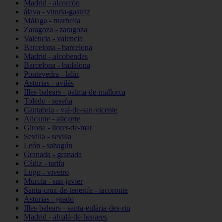
Madrid - alcorcón
álava - vitoria-gasteiz
Málaga - marbella
Zaragoza - zaragoza
Valencia - valencia
Barcelona - barcelona
Madrid - alcobendas
Barcelona - badalona
Pontevedra - lalín
Asturias - avilés
Illes-balears - palma-de-mallorca
Toledo - seseña
Cantabria - val-de-san-vicente
Alicante - alicante
Girona - lloret-de-mar
Sevilla - sevilla
León - sahagún
Granada - granada
Cádiz - tarifa
Lugo - viveiro
Murcia - san-javier
Santa-cruz-de-tenerife - tacoronte
Asturias - grado
Illes-balears - santa-eulària-des-riu
Madrid - alcalá-de-henares