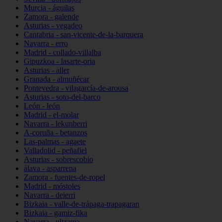
Murcia - águilas
Zamora - galende
Asturias - vegadeo
Cantabria - san-vicente-de-la-barquera
Navarra - erro
Madrid - collado-villalba
Gipuzkoa - lasarte-oria
Asturias - aller
Granada - almuñécar
Pontevedra - vilagarcía-de-arousa
Asturias - soto-del-barco
León - león
Madrid - el-molar
Navarra - lekunberri
A-coruña - betanzos
Las-palmas - agaete
Valladolid - peñafiel
Asturias - sobrescobio
álava - asparrena
Zamora - fuentes-de-ropel
Madrid - móstoles
Navarra - deierri
Bizkaia - valle-de-trápaga-trapagaran
Bizkaia - gamiz-fika
Navarra - ultzama