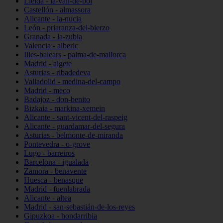
Lleida - la-vall-de-boí
Castellón - almassora
Alicante - la-nucia
León - priaranza-del-bierzo
Granada - la-zubia
Valencia - alberic
Illes-balears - palma-de-mallorca
Madrid - algete
Asturias - ribadedeva
Valladolid - medina-del-campo
Madrid - meco
Badajoz - don-benito
Bizkaia - markina-xemein
Alicante - sant-vicent-del-raspeig
Alicante - guardamar-del-segura
Asturias - belmonte-de-miranda
Pontevedra - o-grove
Lugo - barreiros
Barcelona - igualada
Zamora - benavente
Huesca - benasque
Madrid - fuenlabrada
Alicante - altea
Madrid - san-sebastián-de-los-reyes
Gipuzkoa - hondarribia