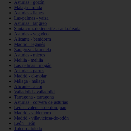
Asturias - gozón
Málaga - ronda
Asturias - llanes
Las-palmas - yaiza
Asturias - langreo
Santa-cruz-de-tenerife - santa-úrsula
Asturias - vegadeo
Alicante - benidorm
Madrid - leganés
Zaragoza - la-muela
Asturias - mieres
Melilla - melilla
Las-palmas - mogán
Asturias - parres
Madrid - el-molar
Málaga - málaga
Alicante - alcoi
Valladolid - valladolid
Tarragona - tarragona
Asturias - corvera-de-asturias
León - valencia-de-don-juan
Madrid - valdemoro
Madrid - villaviciosa-de-odón
León - león
Toledo - toledo