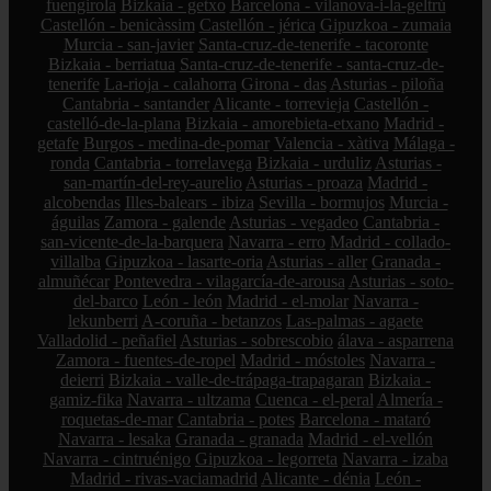
fuengirola
Bizkaia - getxo
Barcelona - vilanova-i-la-geltrú
Castellón - benicàssim
Castellón - jérica
Gipuzkoa - zumaia
Murcia - san-javier
Santa-cruz-de-tenerife - tacoronte
Bizkaia - berriatua
Santa-cruz-de-tenerife - santa-cruz-de-
tenerife
La-rioja - calahorra
Girona - das
Asturias - piloña
Cantabria - santander
Alicante - torrevieja
Castellón -
castelló-de-la-plana
Bizkaia - amorebieta-etxano
Madrid -
getafe
Burgos - medina-de-pomar
Valencia - xàtiva
Málaga -
ronda
Cantabria - torrelavega
Bizkaia - urduliz
Asturias -
san-martín-del-rey-aurelio
Asturias - proaza
Madrid -
alcobendas
Illes-balears - ibiza
Sevilla - bormujos
Murcia -
águilas
Zamora - galende
Asturias - vegadeo
Cantabria -
san-vicente-de-la-barquera
Navarra - erro
Madrid - collado-
villalba
Gipuzkoa - lasarte-oria
Asturias - aller
Granada -
almuñécar
Pontevedra - vilagarcía-de-arousa
Asturias - soto-
del-barco
León - león
Madrid - el-molar
Navarra -
lekunberri
A-coruña - betanzos
Las-palmas - agaete
Valladolid - peñafiel
Asturias - sobrescobio
álava - asparrena
Zamora - fuentes-de-ropel
Madrid - móstoles
Navarra -
deierri
Bizkaia - valle-de-trápaga-trapagaran
Bizkaia -
gamiz-fika
Navarra - ultzama
Cuenca - el-peral
Almería -
roquetas-de-mar
Cantabria - potes
Barcelona - mataró
Navarra - lesaka
Granada - granada
Madrid - el-vellón
Navarra - cintruénigo
Gipuzkoa - legorreta
Navarra - izaba
Madrid - rivas-vaciamadrid
Alicante - dénia
León -