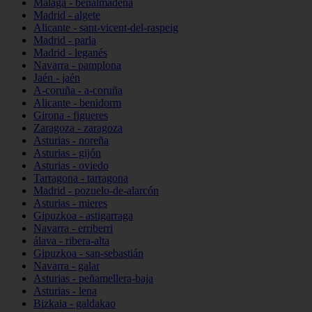
Málaga - benalmádena
Madrid - algete
Alicante - sant-vicent-del-raspeig
Madrid - parla
Madrid - leganés
Navarra - pamplona
Jaén - jaén
A-coruña - a-coruña
Alicante - benidorm
Girona - figueres
Zaragoza - zaragoza
Asturias - noreña
Asturias - gijón
Asturias - oviedo
Tarragona - tarragona
Madrid - pozuelo-de-alarcón
Asturias - mieres
Gipuzkoa - astigarraga
Navarra - erriberri
álava - ribera-alta
Gipuzkoa - san-sebastián
Navarra - galar
Asturias - peñamellera-baja
Asturias - lena
Bizkaia - galdakao