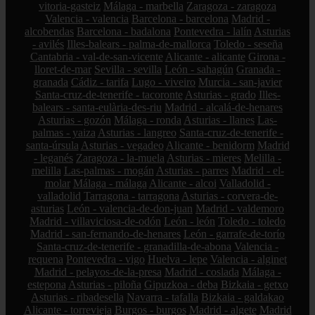
vitoria-gasteiz
Málaga - marbella
Zaragoza - zaragoza
Valencia - valencia
Barcelona - barcelona
Madrid -
alcobendas
Barcelona - badalona
Pontevedra - lalín
Asturias
- avilés
Illes-balears - palma-de-mallorca
Toledo - seseña
Cantabria - val-de-san-vicente
Alicante - alicante
Girona -
lloret-de-mar
Sevilla - sevilla
León - sahagún
Granada -
granada
Cádiz - tarifa
Lugo - viveiro
Murcia - san-javier
Santa-cruz-de-tenerife - tacoronte
Asturias - grado
Illes-
balears - santa-eulària-des-riu
Madrid - alcalá-de-henares
Asturias - gozón
Málaga - ronda
Asturias - llanes
Las-
palmas - yaiza
Asturias - langreo
Santa-cruz-de-tenerife -
santa-úrsula
Asturias - vegadeo
Alicante - benidorm
Madrid
- leganés
Zaragoza - la-muela
Asturias - mieres
Melilla -
melilla
Las-palmas - mogán
Asturias - parres
Madrid - el-
molar
Málaga - málaga
Alicante - alcoi
Valladolid -
valladolid
Tarragona - tarragona
Asturias - corvera-de-
asturias
León - valencia-de-don-juan
Madrid - valdemoro
Madrid - villaviciosa-de-odón
León - león
Toledo - toledo
Madrid - san-fernando-de-henares
León - garrafe-de-torío
Santa-cruz-de-tenerife - granadilla-de-abona
Valencia -
requena
Pontevedra - vigo
Huelva - lepe
Valencia - alginet
Madrid - pelayos-de-la-presa
Madrid - coslada
Málaga -
estepona
Asturias - piloña
Gipuzkoa - deba
Bizkaia - getxo
Asturias - ribadesella
Navarra - tafalla
Bizkaia - galdakao
Alicante - torrevieja
Burgos - burgos
Madrid - algete
Madrid