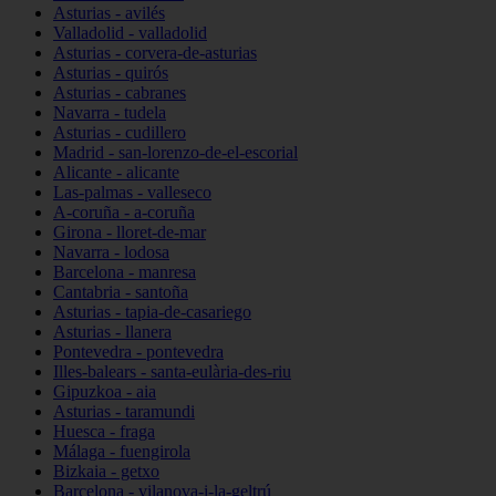
Asturias - avilés
Valladolid - valladolid
Asturias - corvera-de-asturias
Asturias - quirós
Asturias - cabranes
Navarra - tudela
Asturias - cudillero
Madrid - san-lorenzo-de-el-escorial
Alicante - alicante
Las-palmas - valleseco
A-coruña - a-coruña
Girona - lloret-de-mar
Navarra - lodosa
Barcelona - manresa
Cantabria - santoña
Asturias - tapia-de-casariego
Asturias - llanera
Pontevedra - pontevedra
Illes-balears - santa-eulària-des-riu
Gipuzkoa - aia
Asturias - taramundi
Huesca - fraga
Málaga - fuengirola
Bizkaia - getxo
Barcelona - vilanova-i-la-geltrú