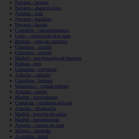
Navarra - larraun
Navarra - abaurrea-baja
Asturias - onís
Navarra - barañain
Navarra - baztan
Cantabria - entrambasaguas
León - valencia-de-don-juan
Bizkaia - valle-de-carranza
Gipuzkoa - usurbil
Gipuzkoa - urnieta
Madrid - san-fernando-de-henares
Bizkaia - loiu
Gipuzkoa - errenteria
Asturias - cabrales
Gipuzkoa - hernani
Salamanca - ciudad-rodrigo
Asturias - gozón
Madrid - torrelodones
Cantabria - santillana-del-mar
Asturias - ribadesella
Madrid - torrejón-de-ardoz
Madrid - majadahonda
Asturias - cangas-de-onís
Málaga - marbella
A-coruña - ferrol