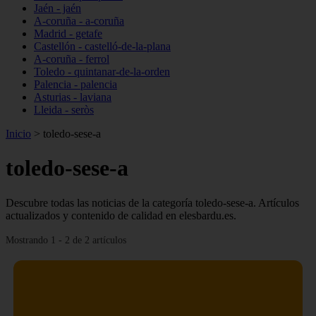
Jaén - jaén
A-coruña - a-coruña
Madrid - getafe
Castellón - castelló-de-la-plana
A-coruña - ferrol
Toledo - quintanar-de-la-orden
Palencia - palencia
Asturias - laviana
Lleida - seròs
Inicio
>
toledo-sese-a
toledo-sese-a
Descubre todas las noticias de la categoría toledo-sese-a. Artículos
actualizados y contenido de calidad en elesbardu.es.
Mostrando 1 - 2 de 2 artículos