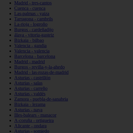
Madrid - tres-cantos
Cuenca - cuenca
Las-palmas - yaiza
Tarragona - cambrils
La-rioja - logroño
Burgos - cardeñadijo
álava - vitoria-gasteiz
Bizkaia - bilbao
Valencia - gandia
Valencia - valencia
Barcelona - barcelona
Madrid - madrid
Burgos - revilla-y-la-ahedo
Madrid - las-rozas-de-madrid
Asturias - castrillón
Asturias - salas
Asturias - carreño
Asturias - valdés
Zamora - puebla-de-sanabria
Bizkaia - lezama
Asturias - nava
Illes-balears - manacor
A-coruña - ortigueira
Alicante - ondara
Asturias - somiedo