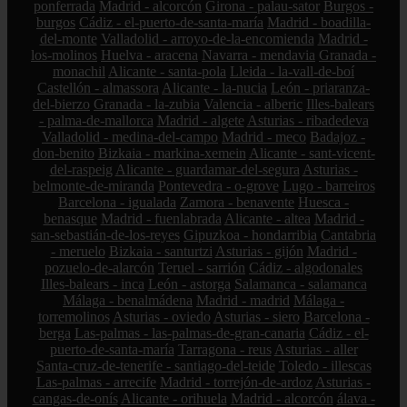
ponferrada
Madrid - alcorcón
Girona - palau-sator
Burgos -
burgos
Cádiz - el-puerto-de-santa-maría
Madrid - boadilla-
del-monte
Valladolid - arroyo-de-la-encomienda
Madrid -
los-molinos
Huelva - aracena
Navarra - mendavia
Granada -
monachil
Alicante - santa-pola
Lleida - la-vall-de-boí
Castellón - almassora
Alicante - la-nucia
León - priaranza-
del-bierzo
Granada - la-zubia
Valencia - alberic
Illes-balears
- palma-de-mallorca
Madrid - algete
Asturias - ribadedeva
Valladolid - medina-del-campo
Madrid - meco
Badajoz -
don-benito
Bizkaia - markina-xemein
Alicante - sant-vicent-
del-raspeig
Alicante - guardamar-del-segura
Asturias -
belmonte-de-miranda
Pontevedra - o-grove
Lugo - barreiros
Barcelona - igualada
Zamora - benavente
Huesca -
benasque
Madrid - fuenlabrada
Alicante - altea
Madrid -
san-sebastián-de-los-reyes
Gipuzkoa - hondarribia
Cantabria
- meruelo
Bizkaia - santurtzi
Asturias - gijón
Madrid -
pozuelo-de-alarcón
Teruel - sarrión
Cádiz - algodonales
Illes-balears - inca
León - astorga
Salamanca - salamanca
Málaga - benalmádena
Madrid - madrid
Málaga -
torremolinos
Asturias - oviedo
Asturias - siero
Barcelona -
berga
Las-palmas - las-palmas-de-gran-canaria
Cádiz - el-
puerto-de-santa-maría
Tarragona - reus
Asturias - aller
Santa-cruz-de-tenerife - santiago-del-teide
Toledo - illescas
Las-palmas - arrecife
Madrid - torrejón-de-ardoz
Asturias -
cangas-de-onís
Alicante - orihuela
Madrid - alcorcón
álava -