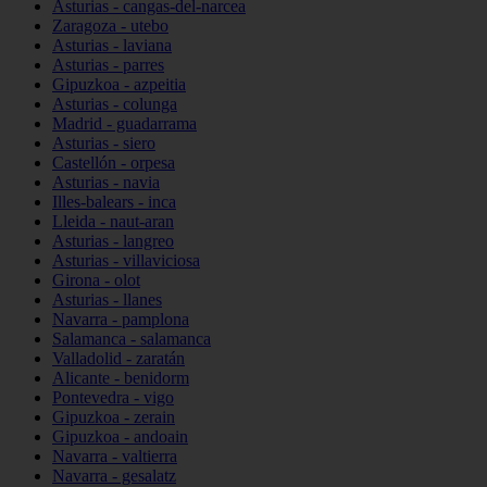
Asturias - cangas-del-narcea
Zaragoza - utebo
Asturias - laviana
Asturias - parres
Gipuzkoa - azpeitia
Asturias - colunga
Madrid - guadarrama
Asturias - siero
Castellón - orpesa
Asturias - navia
Illes-balears - inca
Lleida - naut-aran
Asturias - langreo
Asturias - villaviciosa
Girona - olot
Asturias - llanes
Navarra - pamplona
Salamanca - salamanca
Valladolid - zaratán
Alicante - benidorm
Pontevedra - vigo
Gipuzkoa - zerain
Gipuzkoa - andoain
Navarra - valtierra
Navarra - gesalatz