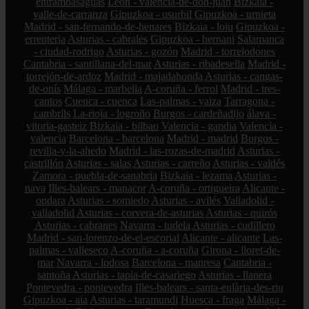
entrambasaguas
León - valencia-de-don-juan
Bizkaia -
valle-de-carranza
Gipuzkoa - usurbil
Gipuzkoa - urnieta
Madrid - san-fernando-de-henares
Bizkaia - loiu
Gipuzkoa -
errenteria
Asturias - cabrales
Gipuzkoa - hernani
Salamanca
- ciudad-rodrigo
Asturias - gozón
Madrid - torrelodones
Cantabria - santillana-del-mar
Asturias - ribadesella
Madrid -
torrejón-de-ardoz
Madrid - majadahonda
Asturias - cangas-
de-onís
Málaga - marbella
A-coruña - ferrol
Madrid - tres-
cantos
Cuenca - cuenca
Las-palmas - yaiza
Tarragona -
cambrils
La-rioja - logroño
Burgos - cardeñadijo
álava -
vitoria-gasteiz
Bizkaia - bilbao
Valencia - gandia
Valencia -
valencia
Barcelona - barcelona
Madrid - madrid
Burgos -
revilla-y-la-ahedo
Madrid - las-rozas-de-madrid
Asturias -
castrillón
Asturias - salas
Asturias - carreño
Asturias - valdés
Zamora - puebla-de-sanabria
Bizkaia - lezama
Asturias -
nava
Illes-balears - manacor
A-coruña - ortigueira
Alicante -
ondara
Asturias - somiedo
Asturias - avilés
Valladolid -
valladolid
Asturias - corvera-de-asturias
Asturias - quirós
Asturias - cabranes
Navarra - tudela
Asturias - cudillero
Madrid - san-lorenzo-de-el-escorial
Alicante - alicante
Las-
palmas - valleseco
A-coruña - a-coruña
Girona - lloret-de-
mar
Navarra - lodosa
Barcelona - manresa
Cantabria -
santoña
Asturias - tapia-de-casariego
Asturias - llanera
Pontevedra - pontevedra
Illes-balears - santa-eulària-des-riu
Gipuzkoa - aia
Asturias - taramundi
Huesca - fraga
Málaga -