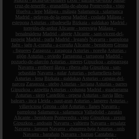
Madrid - alcalá-de-henares
León - garrafe-de-torío
Santa-
cruz-de-tenerife - granadilla-de-abona
Pontevedra - vigo
Huelva - lepe
Málaga - málaga
Salamanca - salamanca
Madrid - pelayos-de-la-presa
Madrid - coslada
Málaga -
estepona
Asturias - ribadesella
Bizkaia - galdakao
Madrid -
torrejón-de-ardoz
Alicante - torrevieja
Málaga -
benalmádena
Madrid - algete
Alicante - sant-vicent-del-
raspeig
Madrid - parla
Madrid - leganés
Navarra - pamplona
Jaén - jaén
A-coruña - a-coruña
Alicante - benidorm
Girona
- figueres
Zaragoza - zaragoza
Asturias - noreña
Asturias -
gijón
Asturias - oviedo
Tarragona - tarragona
Madrid -
pozuelo-de-alarcón
Asturias - mieres
Gipuzkoa - astigarraga
Navarra - erriberri
álava - ribera-alta
Gipuzkoa - san-
sebastián
Navarra - galar
Asturias - peñamellera-baja
Asturias - lena
Bizkaia - galdakao
Asturias - cangas-del-
narcea
Zaragoza - utebo
Asturias - laviana
Asturias - parres
Gipuzkoa - azpeitia
Asturias - colunga
Madrid - guadarrama
Asturias - siero
Castellón - orpesa
Asturias - navia
Illes-
balears - inca
Lleida - naut-aran
Asturias - langreo
Asturias -
villaviciosa
Girona - olot
Asturias - llanes
Navarra -
pamplona
Salamanca - salamanca
Valladolid - zaratán
Alicante - benidorm
Pontevedra - vigo
Gipuzkoa - zerain
Gipuzkoa - andoain
Navarra - valtierra
Navarra - gesalatz
Navarra - larraun
Navarra - abaurrea-baja
Asturias - onís
Navarra - barañain
Navarra - baztan
Cantabria -