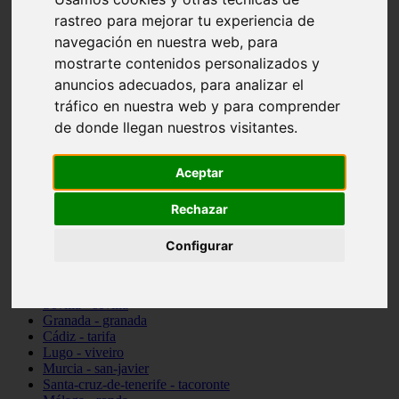
Madrid - pozuelo-de-alarcón
rastreo para mejorar tu experiencia de
Teruel - sarrión
navegación en nuestra web, para
Cádiz - algodonales
mostrarte contenidos personalizados y
Illes-balears - inca
Madrid - madrid
anuncios adecuados, para analizar el
Málaga - torremolinos
tráfico en nuestra web y para comprender
Asturias - oviedo
de donde llegan nuestros visitantes.
Cádiz - el-puerto-de-santa-maría
Asturias - aller
Toledo - illescas
Aceptar
álava - vitoria-gasteiz
Málaga - marbella
Zaragoza - zaragoza
Rechazar
Barcelona - barcelona
Valencia - valencia
Configurar
Pontevedra - lalín
Toledo - seseña
Cantabria - val-de-san-vicente
Sevilla - sevilla
Granada - granada
Cádiz - tarifa
Lugo - viveiro
Murcia - san-javier
Santa-cruz-de-tenerife - tacoronte