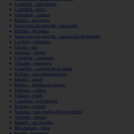
Castellón - benicàssim
Castellón - jérica
Gipuzkoa - zumaia
Murcia - san-javier
Santa-cruz-de-tenerife - tacoronte
Bizkaia - berriatua
Santa-cruz-de-tenerife - santa-cruz-de-tenerife
La-rioja - calahorra
Girona - das
Asturias - piloña
Cantabria - santander
Alicante - torrevieja
Castellón - castelló-de-la-plana
Bizkaia - amorebieta-etxano
Madrid - getafe
Burgos - medina-de-pomar
Valencia - xàtiva
Málaga - ronda
Cantabria - torrelavega
Bizkaia - urduliz
Asturias - san-martín-del-rey-aurelio
Asturias - proaza
Madrid - alcobendas
Illes-balears - ibiza
Sevilla - bormujos