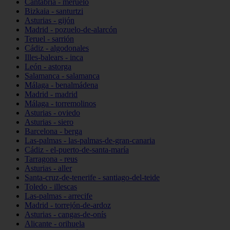
Cantabria - meruelo
Bizkaia - santurtzi
Asturias - gijón
Madrid - pozuelo-de-alarcón
Teruel - sarrión
Cádiz - algodonales
Illes-balears - inca
León - astorga
Salamanca - salamanca
Málaga - benalmádena
Madrid - madrid
Málaga - torremolinos
Asturias - oviedo
Asturias - siero
Barcelona - berga
Las-palmas - las-palmas-de-gran-canaria
Cádiz - el-puerto-de-santa-maría
Tarragona - reus
Asturias - aller
Santa-cruz-de-tenerife - santiago-del-teide
Toledo - illescas
Las-palmas - arrecife
Madrid - torrejón-de-ardoz
Asturias - cangas-de-onís
Alicante - orihuela