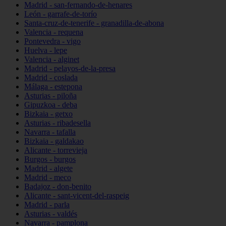
Madrid - san-fernando-de-henares
León - garrafe-de-torío
Santa-cruz-de-tenerife - granadilla-de-abona
Valencia - requena
Pontevedra - vigo
Huelva - lepe
Valencia - alginet
Madrid - pelayos-de-la-presa
Madrid - coslada
Málaga - estepona
Asturias - piloña
Gipuzkoa - deba
Bizkaia - getxo
Asturias - ribadesella
Navarra - tafalla
Bizkaia - galdakao
Alicante - torrevieja
Burgos - burgos
Madrid - algete
Madrid - meco
Badajoz - don-benito
Alicante - sant-vicent-del-raspeig
Madrid - parla
Asturias - valdés
Navarra - pamplona