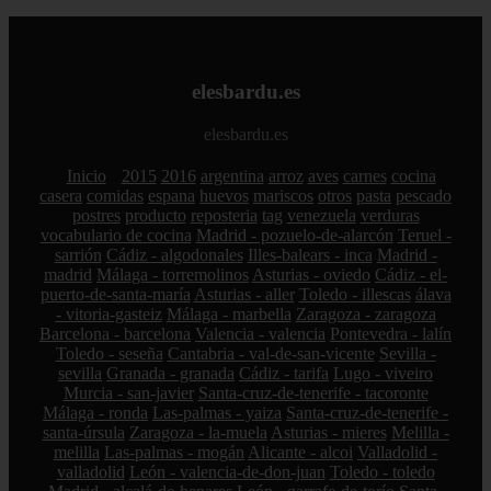
elesbardu.es
elesbardu.es
Inicio
2015
2016
argentina
arroz
aves
carnes
cocina
casera
comidas
espana
huevos
mariscos
otros
pasta
pescado
postres
producto
reposteria
tag
venezuela
verduras
vocabulario de cocina
Madrid - pozuelo-de-alarcón
Teruel -
sarrión
Cádiz - algodonales
Illes-balears - inca
Madrid -
madrid
Málaga - torremolinos
Asturias - oviedo
Cádiz - el-
puerto-de-santa-maría
Asturias - aller
Toledo - illescas
álava
- vitoria-gasteiz
Málaga - marbella
Zaragoza - zaragoza
Barcelona - barcelona
Valencia - valencia
Pontevedra - lalín
Toledo - seseña
Cantabria - val-de-san-vicente
Sevilla -
sevilla
Granada - granada
Cádiz - tarifa
Lugo - viveiro
Murcia - san-javier
Santa-cruz-de-tenerife - tacoronte
Málaga - ronda
Las-palmas - yaiza
Santa-cruz-de-tenerife -
santa-úrsula
Zaragoza - la-muela
Asturias - mieres
Melilla -
melilla
Las-palmas - mogán
Alicante - alcoi
Valladolid -
valladolid
León - valencia-de-don-juan
Toledo - toledo