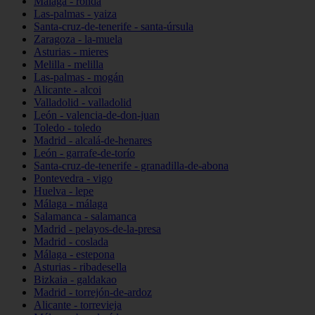
Málaga - ronda
Las-palmas - yaiza
Santa-cruz-de-tenerife - santa-úrsula
Zaragoza - la-muela
Asturias - mieres
Melilla - melilla
Las-palmas - mogán
Alicante - alcoi
Valladolid - valladolid
León - valencia-de-don-juan
Toledo - toledo
Madrid - alcalá-de-henares
León - garrafe-de-torío
Santa-cruz-de-tenerife - granadilla-de-abona
Pontevedra - vigo
Huelva - lepe
Málaga - málaga
Salamanca - salamanca
Madrid - pelayos-de-la-presa
Madrid - coslada
Málaga - estepona
Asturias - ribadesella
Bizkaia - galdakao
Madrid - torrejón-de-ardoz
Alicante - torrevieja