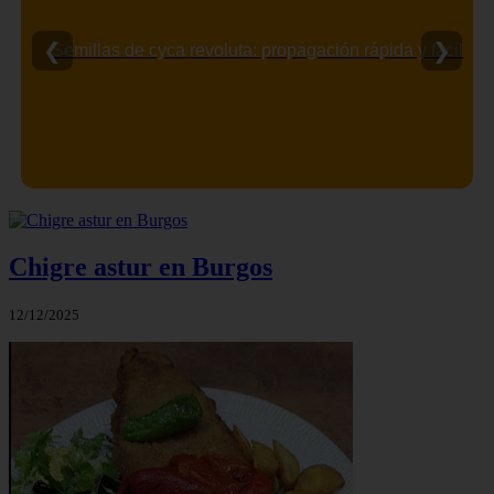
❮
❯
Semillas de cyca revoluta: propagación rápida y fácil
Chigre astur en Burgos
12/12/2025