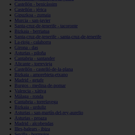
Castellón - benicàssim
Castellón - jérica
Gipuzkoa - zumaia
Murcia - san-javier
Santa-cruz-de-tenerife - tacoronte
Bizkaia - berriatua
Santa-cruz-de-tenerife - santa-cruz-de-tenerife
La-rioja - calahorra
Girona - das
Asturias - piloña
Cantabria - santander
Alicante - torrevieja
Castellón - castelló-de-la-plana
Bizkaia - amorebieta-etxano
Madrid - getafe
Burgos - medina-de-pomar
Valencia - xàtiva
Málaga - ronda
Cantabria - torrelavega
Bizkaia - urduliz
Asturias - san-martín-del-rey-aurelio
Asturias - proaza
Madrid - alcobendas
Illes-balears - ibiza
Sevilla - bormujos