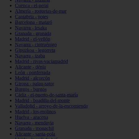
Cuenca - el-peral
Almería - roquetas-de-mar
Cantabria - potes
Barcelona - mataró
Navarra - lesaka
Granada - granada
Madrid - el-vellón
Navarra - cintruénigo
Gipuzkoa - legorreta
Navarra - izaba
Madrid - rivas-vaciamadrid
Alicante - dénia
León - ponferrada
Madrid - alcorcón
Girona - palau-sator
Burgos - burgos
Cádiz - el-puerto-de-santa-maría
Madrid - boadilla-del-monte
Valladolid - arroyo-de-la-encomienda
Madrid - los-molinos
Huelva - aracena
Navarra - mendavia
Granada - monachil
Alicante - santa-pola