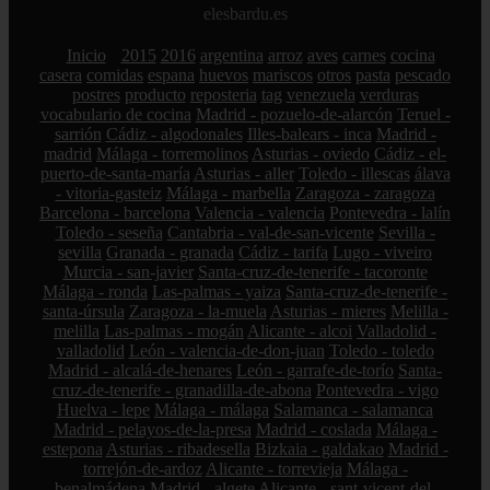
elesbardu.es
Inicio
2015
2016
argentina
arroz
aves
carnes
cocina
casera
comidas
espana
huevos
mariscos
otros
pasta
pescado
postres
producto
reposteria
tag
venezuela
verduras
vocabulario de cocina
Madrid - pozuelo-de-alarcón
Teruel -
sarrión
Cádiz - algodonales
Illes-balears - inca
Madrid -
madrid
Málaga - torremolinos
Asturias - oviedo
Cádiz - el-
puerto-de-santa-maría
Asturias - aller
Toledo - illescas
álava
- vitoria-gasteiz
Málaga - marbella
Zaragoza - zaragoza
Barcelona - barcelona
Valencia - valencia
Pontevedra - lalín
Toledo - seseña
Cantabria - val-de-san-vicente
Sevilla -
sevilla
Granada - granada
Cádiz - tarifa
Lugo - viveiro
Murcia - san-javier
Santa-cruz-de-tenerife - tacoronte
Málaga - ronda
Las-palmas - yaiza
Santa-cruz-de-tenerife -
santa-úrsula
Zaragoza - la-muela
Asturias - mieres
Melilla -
melilla
Las-palmas - mogán
Alicante - alcoi
Valladolid -
valladolid
León - valencia-de-don-juan
Toledo - toledo
Madrid - alcalá-de-henares
León - garrafe-de-torío
Santa-
cruz-de-tenerife - granadilla-de-abona
Pontevedra - vigo
Huelva - lepe
Málaga - málaga
Salamanca - salamanca
Madrid - pelayos-de-la-presa
Madrid - coslada
Málaga -
estepona
Asturias - ribadesella
Bizkaia - galdakao
Madrid -
torrejón-de-ardoz
Alicante - torrevieja
Málaga -
benalmádena
Madrid - algete
Alicante - sant-vicent-del-