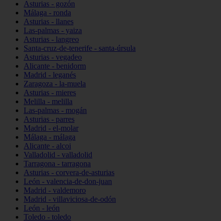
Asturias - gozón
Málaga - ronda
Asturias - llanes
Las-palmas - yaiza
Asturias - langreo
Santa-cruz-de-tenerife - santa-úrsula
Asturias - vegadeo
Alicante - benidorm
Madrid - leganés
Zaragoza - la-muela
Asturias - mieres
Melilla - melilla
Las-palmas - mogán
Asturias - parres
Madrid - el-molar
Málaga - málaga
Alicante - alcoi
Valladolid - valladolid
Tarragona - tarragona
Asturias - corvera-de-asturias
León - valencia-de-don-juan
Madrid - valdemoro
Madrid - villaviciosa-de-odón
León - león
Toledo - toledo