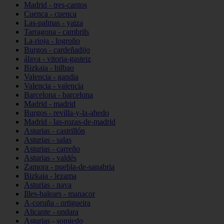
Madrid - tres-cantos
Cuenca - cuenca
Las-palmas - yaiza
Tarragona - cambrils
La-rioja - logroño
Burgos - cardeñadijo
álava - vitoria-gasteiz
Bizkaia - bilbao
Valencia - gandia
Valencia - valencia
Barcelona - barcelona
Madrid - madrid
Burgos - revilla-y-la-ahedo
Madrid - las-rozas-de-madrid
Asturias - castrillón
Asturias - salas
Asturias - carreño
Asturias - valdés
Zamora - puebla-de-sanabria
Bizkaia - lezama
Asturias - nava
Illes-balears - manacor
A-coruña - ortigueira
Alicante - ondara
Asturias - somiedo