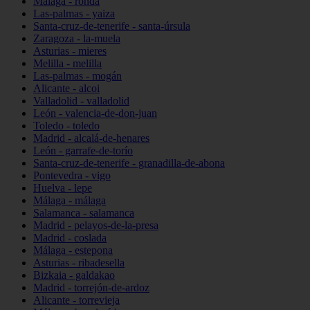
Málaga - ronda
Las-palmas - yaiza
Santa-cruz-de-tenerife - santa-úrsula
Zaragoza - la-muela
Asturias - mieres
Melilla - melilla
Las-palmas - mogán
Alicante - alcoi
Valladolid - valladolid
León - valencia-de-don-juan
Toledo - toledo
Madrid - alcalá-de-henares
León - garrafe-de-torío
Santa-cruz-de-tenerife - granadilla-de-abona
Pontevedra - vigo
Huelva - lepe
Málaga - málaga
Salamanca - salamanca
Madrid - pelayos-de-la-presa
Madrid - coslada
Málaga - estepona
Asturias - ribadesella
Bizkaia - galdakao
Madrid - torrejón-de-ardoz
Alicante - torrevieja