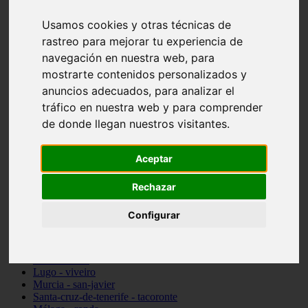
Madrid - pozuelo-de-alarcón
Usamos cookies y otras técnicas de
Teruel - sarrión
Cádiz - algodonales
rastreo para mejorar tu experiencia de
Illes-balears - inca
navegación en nuestra web, para
Madrid - madrid
mostrarte contenidos personalizados y
Málaga - torremolinos
Asturias - oviedo
anuncios adecuados, para analizar el
Cádiz - el-puerto-de-santa-maría
tráfico en nuestra web y para comprender
Asturias - aller
de donde llegan nuestros visitantes.
Toledo - illescas
álava - vitoria-gasteiz
Málaga - marbella
Aceptar
Zaragoza - zaragoza
Barcelona - barcelona
Valencia - valencia
Rechazar
Pontevedra - lalín
Toledo - seseña
Configurar
Cantabria - val-de-san-vicente
Sevilla - sevilla
Granada - granada
Cádiz - tarifa
Lugo - viveiro
Murcia - san-javier
Santa-cruz-de-tenerife - tacoronte