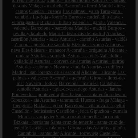
torrejón-de-ardoz
Madrid - majadahonda
Asturias - cangas-
de-onís
Málaga - marbella
A-coruña - ferrol
Madrid - tres-
cantos
Cuenca - cuenca
Las-palmas - yaiza
Tarragona -
cambrils
La-rioja - logroño
Burgos - cardeñadijo
álava -
vitoria-gasteiz
Bizkaia - bilbao
Valencia - gandia
Valencia -
valencia
Barcelona - barcelona
Madrid - madrid
Burgos -
revilla-y-la-ahedo
Madrid - las-rozas-de-madrid
Asturias -
castrillón
Asturias - salas
Asturias - carreño
Asturias - valdés
Zamora - puebla-de-sanabria
Bizkaia - lezama
Asturias -
nava
Illes-balears - manacor
A-coruña - ortigueira
Alicante -
ondara
Asturias - somiedo
Asturias - avilés
Valladolid -
valladolid
Asturias - corvera-de-asturias
Asturias - quirós
Asturias - cabranes
Navarra - tudela
Asturias - cudillero
Madrid - san-lorenzo-de-el-escorial
Alicante - alicante
Las-
palmas - valleseco
A-coruña - a-coruña
Girona - lloret-de-
mar
Navarra - lodosa
Barcelona - manresa
Cantabria -
santoña
Asturias - tapia-de-casariego
Asturias - llanera
Pontevedra - pontevedra
Illes-balears - santa-eulària-des-riu
Gipuzkoa - aia
Asturias - taramundi
Huesca - fraga
Málaga -
fuengirola
Bizkaia - getxo
Barcelona - vilanova-i-la-geltrú
Castellón - benicàssim
Castellón - jérica
Gipuzkoa - zumaia
Murcia - san-javier
Santa-cruz-de-tenerife - tacoronte
Bizkaia - berriatua
Santa-cruz-de-tenerife - santa-cruz-de-
tenerife
La-rioja - calahorra
Girona - das
Asturias - piloña
Cantabria - santander
Alicante - torrevieja
Castellón -