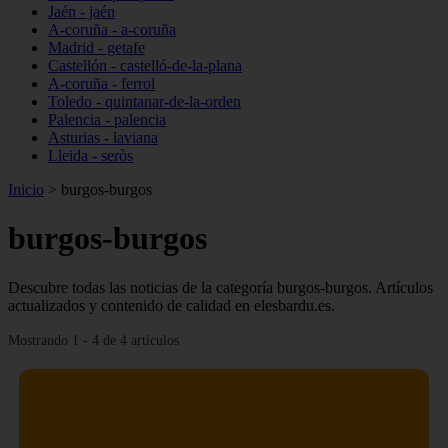
Jaén - jaén
A-coruña - a-coruña
Madrid - getafe
Castellón - castelló-de-la-plana
A-coruña - ferrol
Toledo - quintanar-de-la-orden
Palencia - palencia
Asturias - laviana
Lleida - seròs
Inicio
>
burgos-burgos
burgos-burgos
Descubre todas las noticias de la categoría burgos-burgos. Artículos
actualizados y contenido de calidad en elesbardu.es.
Mostrando 1 - 4 de 4 artículos