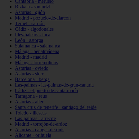
Cantabria - meruelo
Bizkaia - santurtzi
Asturias - gijón
Madrid - pozuelo-de-alarcón
Teruel - sarrión
Cádiz - algodonales
Illes-balears - inca
León - astorga
Salamanca - salamanca
Málaga - benalmádena
Madrid - madrid
Málaga - torremolinos
Asturias - oviedo
Asturias - siero
Barcelona - berga
Las-palmas - las-palmas-de-gran-canaria
Cádiz - el-puerto-de-santa-maría
Tarragona - reus
Asturias - aller
Santa-cruz-de-tenerife - santiago-del-teide
Toledo - illescas
Las-palmas - arrecife
Madrid - torrejón-de-ardoz
Asturias - cangas-de-onís
Alicante - orihuela