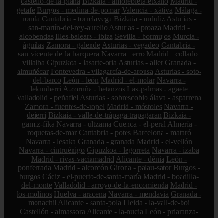
castelló-de-la-plana
Bizkaia - amorebieta-etxano
Madrid -
getafe
Burgos - medina-de-pomar
Valencia - xàtiva
Málaga -
ronda
Cantabria - torrelavega
Bizkaia - urduliz
Asturias -
san-martín-del-rey-aurelio
Asturias - proaza
Madrid -
alcobendas
Illes-balears - ibiza
Sevilla - bormujos
Murcia -
águilas
Zamora - galende
Asturias - vegadeo
Cantabria -
san-vicente-de-la-barquera
Navarra - erro
Madrid - collado-
villalba
Gipuzkoa - lasarte-oria
Asturias - aller
Granada -
almuñécar
Pontevedra - vilagarcía-de-arousa
Asturias - soto-
del-barco
León - león
Madrid - el-molar
Navarra -
lekunberri
A-coruña - betanzos
Las-palmas - agaete
Valladolid - peñafiel
Asturias - sobrescobio
álava - asparrena
Zamora - fuentes-de-ropel
Madrid - móstoles
Navarra -
deierri
Bizkaia - valle-de-trápaga-trapagaran
Bizkaia -
gamiz-fika
Navarra - ultzama
Cuenca - el-peral
Almería -
roquetas-de-mar
Cantabria - potes
Barcelona - mataró
Navarra - lesaka
Granada - granada
Madrid - el-vellón
Navarra - cintruénigo
Gipuzkoa - legorreta
Navarra - izaba
Madrid - rivas-vaciamadrid
Alicante - dénia
León -
ponferrada
Madrid - alcorcón
Girona - palau-sator
Burgos -
burgos
Cádiz - el-puerto-de-santa-maría
Madrid - boadilla-
del-monte
Valladolid - arroyo-de-la-encomienda
Madrid -
los-molinos
Huelva - aracena
Navarra - mendavia
Granada -
monachil
Alicante - santa-pola
Lleida - la-vall-de-boí
Castellón - almassora
Alicante - la-nucia
León - priaranza-