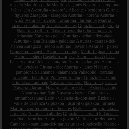
raspeig
Madrid - parla
Madrid - leganés
Navarra - pamplona
Jaén - jaén
A-coruña - a-coruña
Alicante - benidorm
Girona
- figueres
Zaragoza - zaragoza
Asturias - noreña
Asturias -
gijón
Asturias - oviedo
Tarragona - tarragona
Madrid -
pozuelo-de-alarcón
Asturias - mieres
Gipuzkoa - astigarraga
Navarra - erriberri
álava - ribera-alta
Gipuzkoa - san-
sebastián
Navarra - galar
Asturias - peñamellera-baja
Asturias - lena
Bizkaia - galdakao
Asturias - cangas-del-
narcea
Zaragoza - utebo
Asturias - laviana
Asturias - parres
Gipuzkoa - azpeitia
Asturias - colunga
Madrid - guadarrama
Asturias - siero
Castellón - orpesa
Asturias - navia
Illes-
balears - inca
Lleida - naut-aran
Asturias - langreo
Asturias -
villaviciosa
Girona - olot
Asturias - llanes
Navarra -
pamplona
Salamanca - salamanca
Valladolid - zaratán
Alicante - benidorm
Pontevedra - vigo
Gipuzkoa - zerain
Gipuzkoa - andoain
Navarra - valtierra
Navarra - gesalatz
Navarra - larraun
Navarra - abaurrea-baja
Asturias - onís
Navarra - barañain
Navarra - baztan
Cantabria -
entrambasaguas
León - valencia-de-don-juan
Bizkaia -
valle-de-carranza
Gipuzkoa - usurbil
Gipuzkoa - urnieta
Madrid - san-fernando-de-henares
Bizkaia - loiu
Gipuzkoa -
errenteria
Asturias - cabrales
Gipuzkoa - hernani
Salamanca
- ciudad-rodrigo
Asturias - gozón
Madrid - torrelodones
Cantabria - santillana-del-mar
Asturias - ribadesella
Madrid -