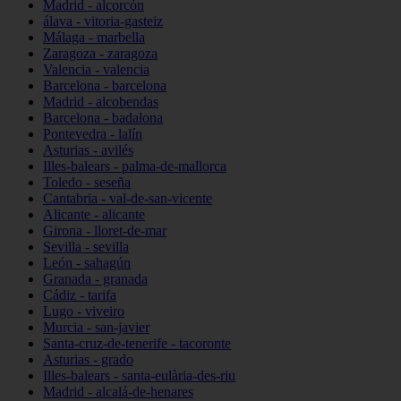
Madrid - alcorcón
álava - vitoria-gasteiz
Málaga - marbella
Zaragoza - zaragoza
Valencia - valencia
Barcelona - barcelona
Madrid - alcobendas
Barcelona - badalona
Pontevedra - lalín
Asturias - avilés
Illes-balears - palma-de-mallorca
Toledo - seseña
Cantabria - val-de-san-vicente
Alicante - alicante
Girona - lloret-de-mar
Sevilla - sevilla
León - sahagún
Granada - granada
Cádiz - tarifa
Lugo - viveiro
Murcia - san-javier
Santa-cruz-de-tenerife - tacoronte
Asturias - grado
Illes-balears - santa-eulària-des-riu
Madrid - alcalá-de-henares