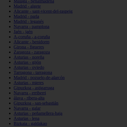
Málaga - benalmádena
Madrid - algete
Alicante - sant-vicent-del-raspeig
Madrid - parla
Madrid - leganés
Navarra - pamplona
Jaén - jaén
A-coruña - a-coruña
Alicante - benidorm
Girona - figueres
Zaragoza - zaragoza
Asturias - noreña
Asturias - gijón
Asturias - oviedo
Tarragona - tarragona
Madrid - pozuelo-de-alarcón
Asturias - mieres
Gipuzkoa - astigarraga
Navarra - erriberri
álava - ribera-alta
Gipuzkoa - san-sebastián
Navarra - galar
Asturias - peñamellera-baja
Asturias - lena
Bizkaia - galdakao