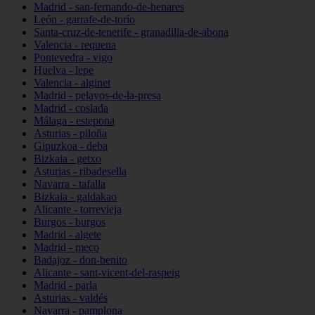
Madrid - san-fernando-de-henares
León - garrafe-de-torío
Santa-cruz-de-tenerife - granadilla-de-abona
Valencia - requena
Pontevedra - vigo
Huelva - lepe
Valencia - alginet
Madrid - pelayos-de-la-presa
Madrid - coslada
Málaga - estepona
Asturias - piloña
Gipuzkoa - deba
Bizkaia - getxo
Asturias - ribadesella
Navarra - tafalla
Bizkaia - galdakao
Alicante - torrevieja
Burgos - burgos
Madrid - algete
Madrid - meco
Badajoz - don-benito
Alicante - sant-vicent-del-raspeig
Madrid - parla
Asturias - valdés
Navarra - pamplona