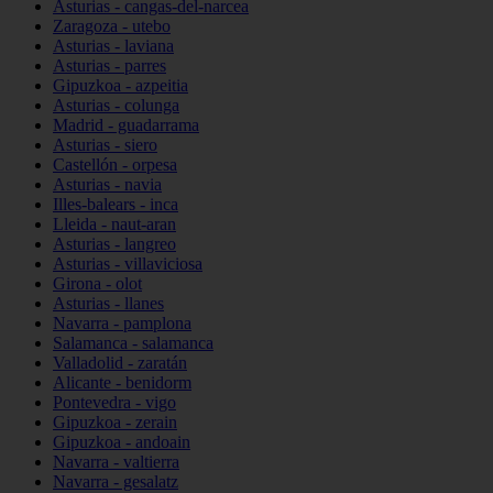
Asturias - cangas-del-narcea
Zaragoza - utebo
Asturias - laviana
Asturias - parres
Gipuzkoa - azpeitia
Asturias - colunga
Madrid - guadarrama
Asturias - siero
Castellón - orpesa
Asturias - navia
Illes-balears - inca
Lleida - naut-aran
Asturias - langreo
Asturias - villaviciosa
Girona - olot
Asturias - llanes
Navarra - pamplona
Salamanca - salamanca
Valladolid - zaratán
Alicante - benidorm
Pontevedra - vigo
Gipuzkoa - zerain
Gipuzkoa - andoain
Navarra - valtierra
Navarra - gesalatz