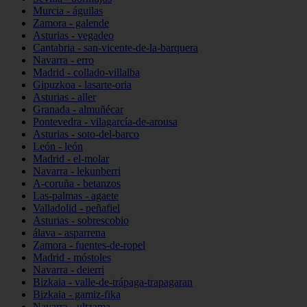
Murcia - águilas
Zamora - galende
Asturias - vegadeo
Cantabria - san-vicente-de-la-barquera
Navarra - erro
Madrid - collado-villalba
Gipuzkoa - lasarte-oria
Asturias - aller
Granada - almuñécar
Pontevedra - vilagarcía-de-arousa
Asturias - soto-del-barco
León - león
Madrid - el-molar
Navarra - lekunberri
A-coruña - betanzos
Las-palmas - agaete
Valladolid - peñafiel
Asturias - sobrescobio
álava - asparrena
Zamora - fuentes-de-ropel
Madrid - móstoles
Navarra - deierri
Bizkaia - valle-de-trápaga-trapagaran
Bizkaia - gamiz-fika
Navarra - ultzama