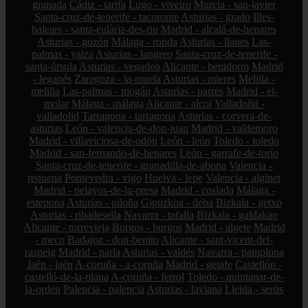
granada
Cádiz - tarifa
Lugo - viveiro
Murcia - san-javier
Santa-cruz-de-tenerife - tacoronte
Asturias - grado
Illes-
balears - santa-eulària-des-riu
Madrid - alcalá-de-henares
Asturias - gozón
Málaga - ronda
Asturias - llanes
Las-
palmas - yaiza
Asturias - langreo
Santa-cruz-de-tenerife -
santa-úrsula
Asturias - vegadeo
Alicante - benidorm
Madrid
- leganés
Zaragoza - la-muela
Asturias - mieres
Melilla -
melilla
Las-palmas - mogán
Asturias - parres
Madrid - el-
molar
Málaga - málaga
Alicante - alcoi
Valladolid -
valladolid
Tarragona - tarragona
Asturias - corvera-de-
asturias
León - valencia-de-don-juan
Madrid - valdemoro
Madrid - villaviciosa-de-odón
León - león
Toledo - toledo
Madrid - san-fernando-de-henares
León - garrafe-de-torío
Santa-cruz-de-tenerife - granadilla-de-abona
Valencia -
requena
Pontevedra - vigo
Huelva - lepe
Valencia - alginet
Madrid - pelayos-de-la-presa
Madrid - coslada
Málaga -
estepona
Asturias - piloña
Gipuzkoa - deba
Bizkaia - getxo
Asturias - ribadesella
Navarra - tafalla
Bizkaia - galdakao
Alicante - torrevieja
Burgos - burgos
Madrid - algete
Madrid
- meco
Badajoz - don-benito
Alicante - sant-vicent-del-
raspeig
Madrid - parla
Asturias - valdés
Navarra - pamplona
Jaén - jaén
A-coruña - a-coruña
Madrid - getafe
Castellón -
castelló-de-la-plana
A-coruña - ferrol
Toledo - quintanar-de-
la-orden
Palencia - palencia
Asturias - laviana
Lleida - seròs