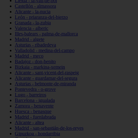
Lleida - la-vall-de-boí
Castellón - almassora
Alicante - la-nucia
León - priaranza-del-bierzo
Granada - la-zubia
Valencia - alberic
Illes-balears - palma-de-mallorca
Madrid - algete
Asturias - ribadedeva
Valladolid - medina-del-campo
Madrid - meco
Badajoz - don-benito
Bizkaia - markina-xemein
Alicante - sant-vicent-del-raspeig
Alicante - guardamar-del-segura
Asturias - belmonte-de-miranda
Pontevedra - o-grove
Lugo - barreiros
Barcelona - igualada
Zamora - benavente
Huesca - benasque
Madrid - fuenlabrada
Alicante - altea
Madrid - san-sebastián-de-los-reyes
Gipuzkoa - hondarribia