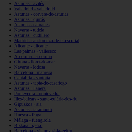
Asturias - avilés
Valladolid - valladolid
Asturias - corvera-de-asturias
Asturias - quirós
Asturias - cabranes
Navarra - tudela
Asturias - cudillero
Madrid - san-lorenzo-de-el-escorial
Alicante - alicante
Las-palmas - valleseco
A-coruña - a-coruña
Girona - lloret-de-mar
Navarra - lodosa
Barcelona - manresa
Cantabria - santoña
Asturias - tapia-de-casariego
Asturias - llanera
Pontevedra - pontevedra
Illes-balears - santa-eulària-des-riu
Gipuzkoa - aia
Asturias - taramundi
Huesca - fraga
Málaga - fuengirola
Bizkaia - getxo
Barcelona - vilanova-i-la-geltrú