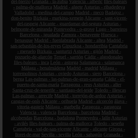
del-bierzo
Granada - la-zubia
Valencia - alberic
Illes-balears
- palma-de-mallorca
Madrid - algete
Asturias - ribadedeva
Valladolid - medina-del-campo
Madrid - meco
Badajoz -
don-benito
Bizkaia - markina-xemein
Alicante - sant-vicent-
del-raspeig
Alicante - guardamar-del-segura
Asturias -
belmonte-de-miranda
Pontevedra - o-grove
Lugo - barreiros
Barcelona - igualada
Zamora - benavente
Huesca -
benasque
Madrid - fuenlabrada
Alicante - altea
Madrid -
san-sebastián-de-los-reyes
Gipuzkoa - hondarribia
Cantabria
- meruelo
Bizkaia - santurtzi
Asturias - gijón
Madrid -
pozuelo-de-alarcón
Teruel - sarrión
Cádiz - algodonales
Illes-balears - inca
León - astorga
Salamanca - salamanca
Málaga - benalmádena
Madrid - madrid
Málaga -
torremolinos
Asturias - oviedo
Asturias - siero
Barcelona -
berga
Las-palmas - las-palmas-de-gran-canaria
Cádiz - el-
puerto-de-santa-maría
Tarragona - reus
Asturias - aller
Santa-cruz-de-tenerife - santiago-del-teide
Toledo - illescas
Las-palmas - arrecife
Madrid - torrejón-de-ardoz
Asturias -
cangas-de-onís
Alicante - orihuela
Madrid - alcorcón
álava -
vitoria-gasteiz
Málaga - marbella
Zaragoza - zaragoza
Valencia - valencia
Barcelona - barcelona
Madrid -
alcobendas
Barcelona - badalona
Pontevedra - lalín
Asturias
- avilés
Illes-balears - palma-de-mallorca
Toledo - seseña
Cantabria - val-de-san-vicente
Alicante - alicante
Girona -
lloret-de-mar
Sevilla - sevilla
León - sahagún
Granada -