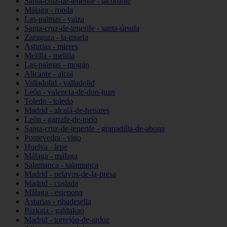
Santa-cruz-de-tenerife - tacoronte
Málaga - ronda
Las-palmas - yaiza
Santa-cruz-de-tenerife - santa-úrsula
Zaragoza - la-muela
Asturias - mieres
Melilla - melilla
Las-palmas - mogán
Alicante - alcoi
Valladolid - valladolid
León - valencia-de-don-juan
Toledo - toledo
Madrid - alcalá-de-henares
León - garrafe-de-torío
Santa-cruz-de-tenerife - granadilla-de-abona
Pontevedra - vigo
Huelva - lepe
Málaga - málaga
Salamanca - salamanca
Madrid - pelayos-de-la-presa
Madrid - coslada
Málaga - estepona
Asturias - ribadesella
Bizkaia - galdakao
Madrid - torrejón-de-ardoz