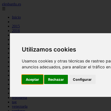
elesbardu.es
☰
Inicio
2015
2016
argentina
arroz
aves
Utilizamos cookies
carnes
cocina casera
comidas
Usamos cookies y otras técnicas de rastreo pa
espana
huevos
anuncios adecuados, para analizar el tráfico e
mariscos
otros
Aceptar
Rechazar
Configurar
pasta
pescado
postres
producto
reposteria
tag
venezuela
verduras