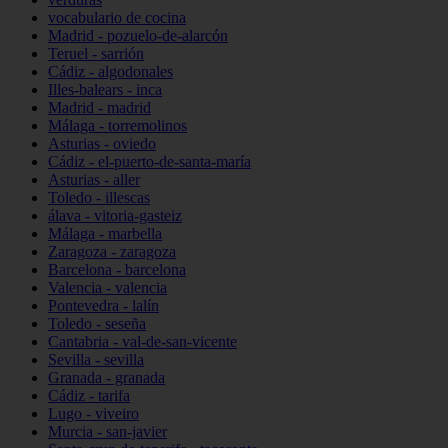
vocabulario de cocina
Madrid - pozuelo-de-alarcón
Teruel - sarrión
Cádiz - algodonales
Illes-balears - inca
Madrid - madrid
Málaga - torremolinos
Asturias - oviedo
Cádiz - el-puerto-de-santa-maría
Asturias - aller
Toledo - illescas
álava - vitoria-gasteiz
Málaga - marbella
Zaragoza - zaragoza
Barcelona - barcelona
Valencia - valencia
Pontevedra - lalín
Toledo - seseña
Cantabria - val-de-san-vicente
Sevilla - sevilla
Granada - granada
Cádiz - tarifa
Lugo - viveiro
Murcia - san-javier