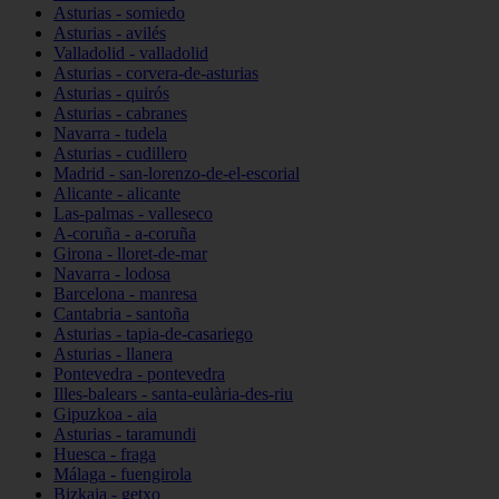
Asturias - somiedo
Asturias - avilés
Valladolid - valladolid
Asturias - corvera-de-asturias
Asturias - quirós
Asturias - cabranes
Navarra - tudela
Asturias - cudillero
Madrid - san-lorenzo-de-el-escorial
Alicante - alicante
Las-palmas - valleseco
A-coruña - a-coruña
Girona - lloret-de-mar
Navarra - lodosa
Barcelona - manresa
Cantabria - santoña
Asturias - tapia-de-casariego
Asturias - llanera
Pontevedra - pontevedra
Illes-balears - santa-eulària-des-riu
Gipuzkoa - aia
Asturias - taramundi
Huesca - fraga
Málaga - fuengirola
Bizkaia - getxo