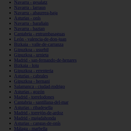
Navarra - gesalatz
Navarra - larraun
Navarra - abaurrea-baja
Asturias - onís
Navarra - barañain
Navarra - baztan
Cantabria - entrambasaguas
León - valencia-de-don-juan
Bizkaia - valle-de-carranza
Gipuzkoa - usurbil
Gipuzkoa - urnieta
Madrid - san-fernando-de-henares
Bizkaia - loiu
Gipuzkoa - errenteria
Asturias - cabrales
Gipuzkoa - hernani
Salamanca - ciudad-rodrigo
Asturias - gozón
Madrid - torrelodones
Cantabria - santillana-del-mar
Asturias - ribadesella
Madrid - torrejón-de-ardoz
Madrid - majadahonda
Asturias - cangas-de-onís
Málaga - marbella