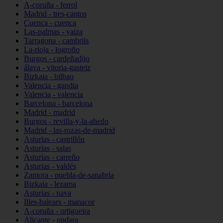
A-coruña - ferrol
Madrid - tres-cantos
Cuenca - cuenca
Las-palmas - yaiza
Tarragona - cambrils
La-rioja - logroño
Burgos - cardeñadijo
álava - vitoria-gasteiz
Bizkaia - bilbao
Valencia - gandia
Valencia - valencia
Barcelona - barcelona
Madrid - madrid
Burgos - revilla-y-la-ahedo
Madrid - las-rozas-de-madrid
Asturias - castrillón
Asturias - salas
Asturias - carreño
Asturias - valdés
Zamora - puebla-de-sanabria
Bizkaia - lezama
Asturias - nava
Illes-balears - manacor
A-coruña - ortigueira
Alicante - ondara