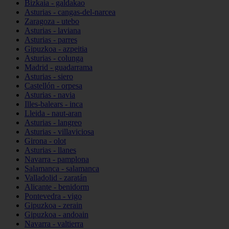
Bizkaia - galdakao
Asturias - cangas-del-narcea
Zaragoza - utebo
Asturias - laviana
Asturias - parres
Gipuzkoa - azpeitia
Asturias - colunga
Madrid - guadarrama
Asturias - siero
Castellón - orpesa
Asturias - navia
Illes-balears - inca
Lleida - naut-aran
Asturias - langreo
Asturias - villaviciosa
Girona - olot
Asturias - llanes
Navarra - pamplona
Salamanca - salamanca
Valladolid - zaratán
Alicante - benidorm
Pontevedra - vigo
Gipuzkoa - zerain
Gipuzkoa - andoain
Navarra - valtierra