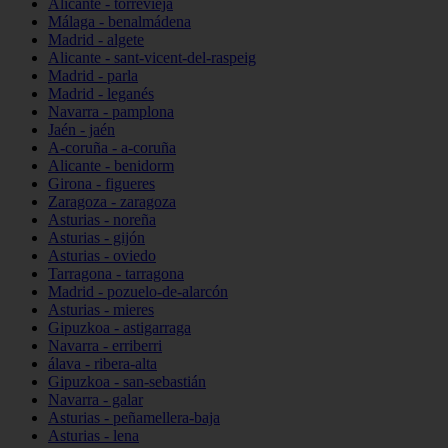
Alicante - torrevieja
Málaga - benalmádena
Madrid - algete
Alicante - sant-vicent-del-raspeig
Madrid - parla
Madrid - leganés
Navarra - pamplona
Jaén - jaén
A-coruña - a-coruña
Alicante - benidorm
Girona - figueres
Zaragoza - zaragoza
Asturias - noreña
Asturias - gijón
Asturias - oviedo
Tarragona - tarragona
Madrid - pozuelo-de-alarcón
Asturias - mieres
Gipuzkoa - astigarraga
Navarra - erriberri
álava - ribera-alta
Gipuzkoa - san-sebastián
Navarra - galar
Asturias - peñamellera-baja
Asturias - lena