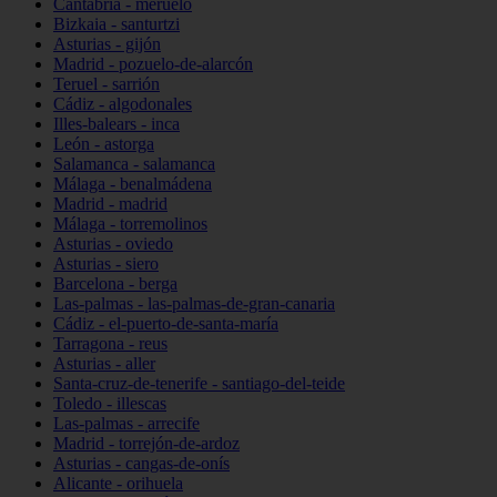
Cantabria - meruelo
Bizkaia - santurtzi
Asturias - gijón
Madrid - pozuelo-de-alarcón
Teruel - sarrión
Cádiz - algodonales
Illes-balears - inca
León - astorga
Salamanca - salamanca
Málaga - benalmádena
Madrid - madrid
Málaga - torremolinos
Asturias - oviedo
Asturias - siero
Barcelona - berga
Las-palmas - las-palmas-de-gran-canaria
Cádiz - el-puerto-de-santa-maría
Tarragona - reus
Asturias - aller
Santa-cruz-de-tenerife - santiago-del-teide
Toledo - illescas
Las-palmas - arrecife
Madrid - torrejón-de-ardoz
Asturias - cangas-de-onís
Alicante - orihuela