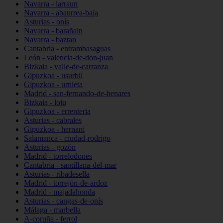
Navarra - larraun
Navarra - abaurrea-baja
Asturias - onís
Navarra - barañain
Navarra - baztan
Cantabria - entrambasaguas
León - valencia-de-don-juan
Bizkaia - valle-de-carranza
Gipuzkoa - usurbil
Gipuzkoa - urnieta
Madrid - san-fernando-de-henares
Bizkaia - loiu
Gipuzkoa - errenteria
Asturias - cabrales
Gipuzkoa - hernani
Salamanca - ciudad-rodrigo
Asturias - gozón
Madrid - torrelodones
Cantabria - santillana-del-mar
Asturias - ribadesella
Madrid - torrejón-de-ardoz
Madrid - majadahonda
Asturias - cangas-de-onís
Málaga - marbella
A-coruña - ferrol