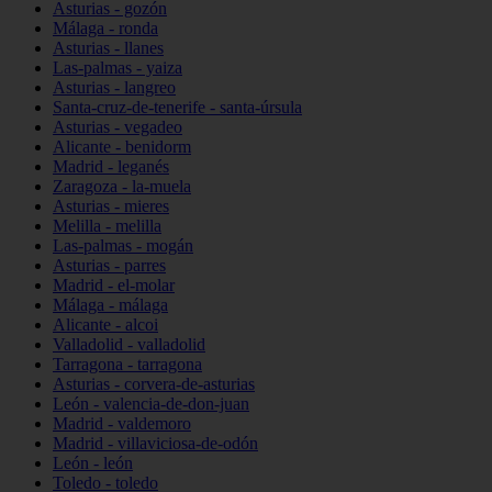
Asturias - gozón
Málaga - ronda
Asturias - llanes
Las-palmas - yaiza
Asturias - langreo
Santa-cruz-de-tenerife - santa-úrsula
Asturias - vegadeo
Alicante - benidorm
Madrid - leganés
Zaragoza - la-muela
Asturias - mieres
Melilla - melilla
Las-palmas - mogán
Asturias - parres
Madrid - el-molar
Málaga - málaga
Alicante - alcoi
Valladolid - valladolid
Tarragona - tarragona
Asturias - corvera-de-asturias
León - valencia-de-don-juan
Madrid - valdemoro
Madrid - villaviciosa-de-odón
León - león
Toledo - toledo