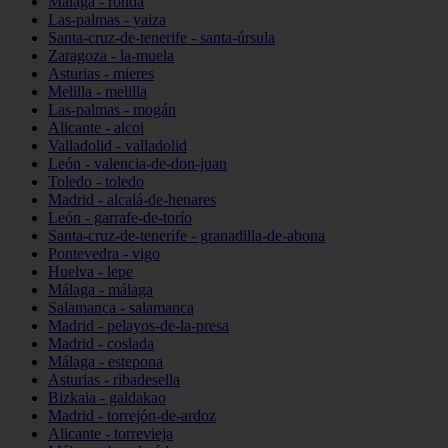
Málaga - ronda
Las-palmas - yaiza
Santa-cruz-de-tenerife - santa-úrsula
Zaragoza - la-muela
Asturias - mieres
Melilla - melilla
Las-palmas - mogán
Alicante - alcoi
Valladolid - valladolid
León - valencia-de-don-juan
Toledo - toledo
Madrid - alcalá-de-henares
León - garrafe-de-torío
Santa-cruz-de-tenerife - granadilla-de-abona
Pontevedra - vigo
Huelva - lepe
Málaga - málaga
Salamanca - salamanca
Madrid - pelayos-de-la-presa
Madrid - coslada
Málaga - estepona
Asturias - ribadesella
Bizkaia - galdakao
Madrid - torrejón-de-ardoz
Alicante - torrevieja