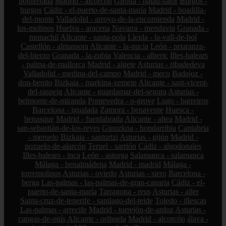
ponferrada
Madrid - alcorcón
Girona - palau-sator
Burgos -
burgos
Cádiz - el-puerto-de-santa-maría
Madrid - boadilla-
del-monte
Valladolid - arroyo-de-la-encomienda
Madrid -
los-molinos
Huelva - aracena
Navarra - mendavia
Granada -
monachil
Alicante - santa-pola
Lleida - la-vall-de-boí
Castellón - almassora
Alicante - la-nucia
León - priaranza-
del-bierzo
Granada - la-zubia
Valencia - alberic
Illes-balears
- palma-de-mallorca
Madrid - algete
Asturias - ribadedeva
Valladolid - medina-del-campo
Madrid - meco
Badajoz -
don-benito
Bizkaia - markina-xemein
Alicante - sant-vicent-
del-raspeig
Alicante - guardamar-del-segura
Asturias -
belmonte-de-miranda
Pontevedra - o-grove
Lugo - barreiros
Barcelona - igualada
Zamora - benavente
Huesca -
benasque
Madrid - fuenlabrada
Alicante - altea
Madrid -
san-sebastián-de-los-reyes
Gipuzkoa - hondarribia
Cantabria
- meruelo
Bizkaia - santurtzi
Asturias - gijón
Madrid -
pozuelo-de-alarcón
Teruel - sarrión
Cádiz - algodonales
Illes-balears - inca
León - astorga
Salamanca - salamanca
Málaga - benalmádena
Madrid - madrid
Málaga -
torremolinos
Asturias - oviedo
Asturias - siero
Barcelona -
berga
Las-palmas - las-palmas-de-gran-canaria
Cádiz - el-
puerto-de-santa-maría
Tarragona - reus
Asturias - aller
Santa-cruz-de-tenerife - santiago-del-teide
Toledo - illescas
Las-palmas - arrecife
Madrid - torrejón-de-ardoz
Asturias -
cangas-de-onís
Alicante - orihuela
Madrid - alcorcón
álava -