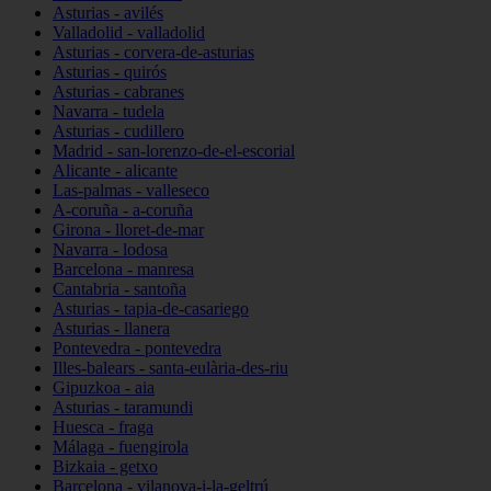
Asturias - avilés
Valladolid - valladolid
Asturias - corvera-de-asturias
Asturias - quirós
Asturias - cabranes
Navarra - tudela
Asturias - cudillero
Madrid - san-lorenzo-de-el-escorial
Alicante - alicante
Las-palmas - valleseco
A-coruña - a-coruña
Girona - lloret-de-mar
Navarra - lodosa
Barcelona - manresa
Cantabria - santoña
Asturias - tapia-de-casariego
Asturias - llanera
Pontevedra - pontevedra
Illes-balears - santa-eulària-des-riu
Gipuzkoa - aia
Asturias - taramundi
Huesca - fraga
Málaga - fuengirola
Bizkaia - getxo
Barcelona - vilanova-i-la-geltrú