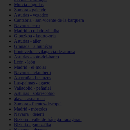
Murcia - águilas
Zamora - galende
Asturias - vegadeo
Cantabria - san-vicente-de-la-barquera
Navarra - erro
Madrid - collado-villalba
Gipuzkoa - lasarte-oria
Asturias - aller
Granada - almuñécar
Pontevedra - vilagarcía-de-arousa
Asturias - soto-del-barco
León - león
Madrid - el-molar
Navarra - lekunberri
A-coruña - betanzos
Las-palmas - agaete
Valladolid - peñafiel
Asturias - sobrescobio
álava - asparrena
Zamora - fuentes-de-ropel
Madrid - móstoles
Navarra - deierri
Bizkaia - valle-de-trápaga-trapagaran
Bizkaia - gamiz-fika
Navarra - ultzama