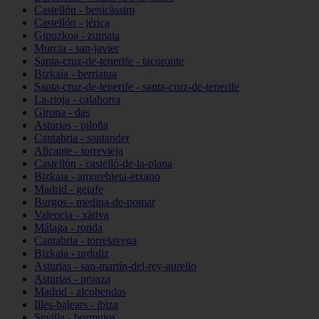
Castellón - benicàssim
Castellón - jérica
Gipuzkoa - zumaia
Murcia - san-javier
Santa-cruz-de-tenerife - tacoronte
Bizkaia - berriatua
Santa-cruz-de-tenerife - santa-cruz-de-tenerife
La-rioja - calahorra
Girona - das
Asturias - piloña
Cantabria - santander
Alicante - torrevieja
Castellón - castelló-de-la-plana
Bizkaia - amorebieta-etxano
Madrid - getafe
Burgos - medina-de-pomar
Valencia - xàtiva
Málaga - ronda
Cantabria - torrelavega
Bizkaia - urduliz
Asturias - san-martín-del-rey-aurelio
Asturias - proaza
Madrid - alcobendas
Illes-balears - ibiza
Sevilla - bormujos