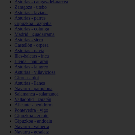
Asturias - cangas-del-narcea
Zaragoza - utebo
Asturias - laviana
Asturias - parres
Gipuzkoa - azpeitia
Asturias - colunga
Madrid - guadarrama
Asturias - siero
Castellón - orpesa
Asturias - navia
Illes-balears - inca
Lleida - naut-aran
Asturias - langreo
Asturias - villaviciosa
Girona - olot
Asturias - llanes
Navarra - pamplona
Salamanca - salamanca
Valladolid - zaratán
Alicante - benidorm
Pontevedra - vigo
Gipuzkoa - zerain
Gipuzkoa - andoain
Navarra - valtierra
Navarra - gesalatz