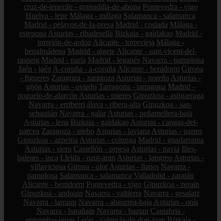
cruz-de-tenerife - granadilla-de-abona
Pontevedra - vigo
Huelva - lepe
Málaga - málaga
Salamanca - salamanca
Madrid - pelayos-de-la-presa
Madrid - coslada
Málaga -
estepona
Asturias - ribadesella
Bizkaia - galdakao
Madrid -
torrejón-de-ardoz
Alicante - torrevieja
Málaga -
benalmádena
Madrid - algete
Alicante - sant-vicent-del-
raspeig
Madrid - parla
Madrid - leganés
Navarra - pamplona
Jaén - jaén
A-coruña - a-coruña
Alicante - benidorm
Girona
- figueres
Zaragoza - zaragoza
Asturias - noreña
Asturias -
gijón
Asturias - oviedo
Tarragona - tarragona
Madrid -
pozuelo-de-alarcón
Asturias - mieres
Gipuzkoa - astigarraga
Navarra - erriberri
álava - ribera-alta
Gipuzkoa - san-
sebastián
Navarra - galar
Asturias - peñamellera-baja
Asturias - lena
Bizkaia - galdakao
Asturias - cangas-del-
narcea
Zaragoza - utebo
Asturias - laviana
Asturias - parres
Gipuzkoa - azpeitia
Asturias - colunga
Madrid - guadarrama
Asturias - siero
Castellón - orpesa
Asturias - navia
Illes-
balears - inca
Lleida - naut-aran
Asturias - langreo
Asturias -
villaviciosa
Girona - olot
Asturias - llanes
Navarra -
pamplona
Salamanca - salamanca
Valladolid - zaratán
Alicante - benidorm
Pontevedra - vigo
Gipuzkoa - zerain
Gipuzkoa - andoain
Navarra - valtierra
Navarra - gesalatz
Navarra - larraun
Navarra - abaurrea-baja
Asturias - onís
Navarra - barañain
Navarra - baztan
Cantabria -
entrambasaguas
León - valencia-de-don-juan
Bizkaia -