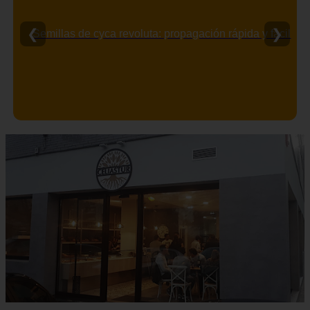
❮
❯
Semillas de cyca revoluta: propagación rápida y fácil