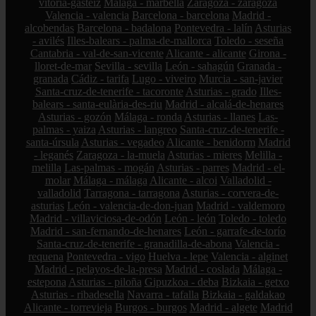
vitoria-gasteiz
Málaga - marbella
Zaragoza - zaragoza
Valencia - valencia
Barcelona - barcelona
Madrid -
alcobendas
Barcelona - badalona
Pontevedra - lalín
Asturias
- avilés
Illes-balears - palma-de-mallorca
Toledo - seseña
Cantabria - val-de-san-vicente
Alicante - alicante
Girona -
lloret-de-mar
Sevilla - sevilla
León - sahagún
Granada -
granada
Cádiz - tarifa
Lugo - viveiro
Murcia - san-javier
Santa-cruz-de-tenerife - tacoronte
Asturias - grado
Illes-
balears - santa-eulària-des-riu
Madrid - alcalá-de-henares
Asturias - gozón
Málaga - ronda
Asturias - llanes
Las-
palmas - yaiza
Asturias - langreo
Santa-cruz-de-tenerife -
santa-úrsula
Asturias - vegadeo
Alicante - benidorm
Madrid
- leganés
Zaragoza - la-muela
Asturias - mieres
Melilla -
melilla
Las-palmas - mogán
Asturias - parres
Madrid - el-
molar
Málaga - málaga
Alicante - alcoi
Valladolid -
valladolid
Tarragona - tarragona
Asturias - corvera-de-
asturias
León - valencia-de-don-juan
Madrid - valdemoro
Madrid - villaviciosa-de-odón
León - león
Toledo - toledo
Madrid - san-fernando-de-henares
León - garrafe-de-torío
Santa-cruz-de-tenerife - granadilla-de-abona
Valencia -
requena
Pontevedra - vigo
Huelva - lepe
Valencia - alginet
Madrid - pelayos-de-la-presa
Madrid - coslada
Málaga -
estepona
Asturias - piloña
Gipuzkoa - deba
Bizkaia - getxo
Asturias - ribadesella
Navarra - tafalla
Bizkaia - galdakao
Alicante - torrevieja
Burgos - burgos
Madrid - algete
Madrid