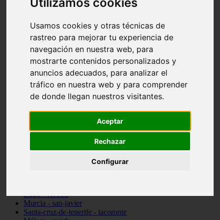
Utilizamos cookies
Madrid - pozuelo-de-alarcón
Teruel - sarrión
Usamos cookies y otras técnicas de
Cádiz - algodonales
Illes-balears - inca
rastreo para mejorar tu experiencia de
Madrid - madrid
navegación en nuestra web, para
Málaga - torremolinos
mostrarte contenidos personalizados y
Asturias - oviedo
Cádiz - el-puerto-de-santa-maría
anuncios adecuados, para analizar el
Asturias - aller
tráfico en nuestra web y para comprender
Toledo - illescas
de donde llegan nuestros visitantes.
álava - vitoria-gasteiz
Málaga - marbella
Zaragoza - zaragoza
Aceptar
Barcelona - barcelona
Valencia - valencia
Pontevedra - lalín
Rechazar
Toledo - seseña
Cantabria - val-de-san-vicente
Configurar
Sevilla - sevilla
Granada - granada
Cádiz - tarifa
Lugo - viveiro
Murcia - san-javier
Santa-cruz-de-tenerife - tacoronte