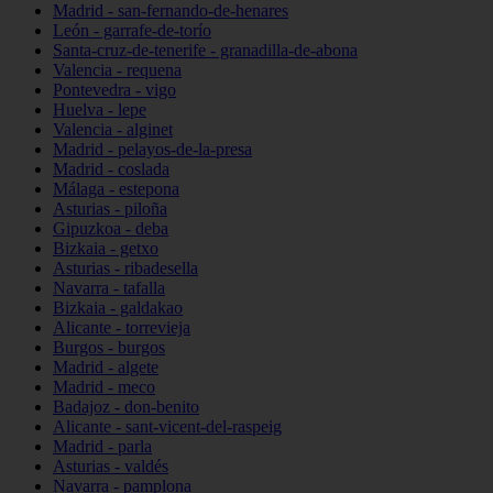
Madrid - san-fernando-de-henares
León - garrafe-de-torío
Santa-cruz-de-tenerife - granadilla-de-abona
Valencia - requena
Pontevedra - vigo
Huelva - lepe
Valencia - alginet
Madrid - pelayos-de-la-presa
Madrid - coslada
Málaga - estepona
Asturias - piloña
Gipuzkoa - deba
Bizkaia - getxo
Asturias - ribadesella
Navarra - tafalla
Bizkaia - galdakao
Alicante - torrevieja
Burgos - burgos
Madrid - algete
Madrid - meco
Badajoz - don-benito
Alicante - sant-vicent-del-raspeig
Madrid - parla
Asturias - valdés
Navarra - pamplona