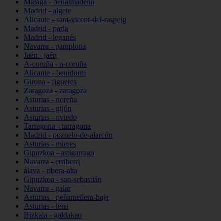
Málaga - benalmádena
Madrid - algete
Alicante - sant-vicent-del-raspeig
Madrid - parla
Madrid - leganés
Navarra - pamplona
Jaén - jaén
A-coruña - a-coruña
Alicante - benidorm
Girona - figueres
Zaragoza - zaragoza
Asturias - noreña
Asturias - gijón
Asturias - oviedo
Tarragona - tarragona
Madrid - pozuelo-de-alarcón
Asturias - mieres
Gipuzkoa - astigarraga
Navarra - erriberri
álava - ribera-alta
Gipuzkoa - san-sebastián
Navarra - galar
Asturias - peñamellera-baja
Asturias - lena
Bizkaia - galdakao