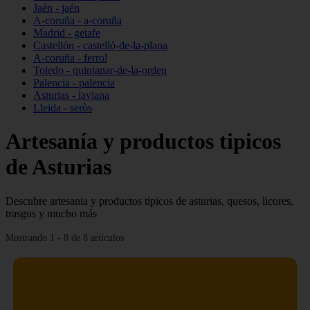
Jaén - jaén
A-coruña - a-coruña
Madrid - getafe
Castellón - castelló-de-la-plana
A-coruña - ferrol
Toledo - quintanar-de-la-orden
Palencia - palencia
Asturias - laviana
Lleida - seròs
Artesanía y productos tipicos
de Asturias
Descubre artesania y productos tipicos de asturias, quesos, licores,
trasgus y mucho más
Mostrando 1 - 8 de 8 artículos