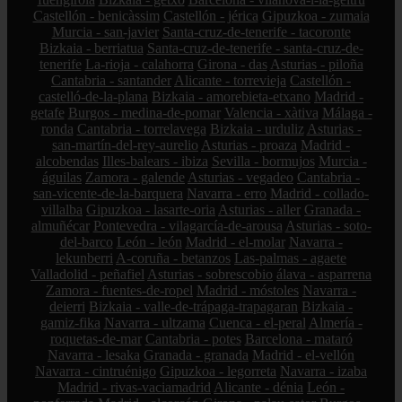
Castellón - benicàssim
Castellón - jérica
Gipuzkoa - zumaia
Murcia - san-javier
Santa-cruz-de-tenerife - tacoronte
Bizkaia - berriatua
Santa-cruz-de-tenerife - santa-cruz-de-
tenerife
La-rioja - calahorra
Girona - das
Asturias - piloña
Cantabria - santander
Alicante - torrevieja
Castellón -
castelló-de-la-plana
Bizkaia - amorebieta-etxano
Madrid -
getafe
Burgos - medina-de-pomar
Valencia - xàtiva
Málaga -
ronda
Cantabria - torrelavega
Bizkaia - urduliz
Asturias -
san-martín-del-rey-aurelio
Asturias - proaza
Madrid -
alcobendas
Illes-balears - ibiza
Sevilla - bormujos
Murcia -
águilas
Zamora - galende
Asturias - vegadeo
Cantabria -
san-vicente-de-la-barquera
Navarra - erro
Madrid - collado-
villalba
Gipuzkoa - lasarte-oria
Asturias - aller
Granada -
almuñécar
Pontevedra - vilagarcía-de-arousa
Asturias - soto-
del-barco
León - león
Madrid - el-molar
Navarra -
lekunberri
A-coruña - betanzos
Las-palmas - agaete
Valladolid - peñafiel
Asturias - sobrescobio
álava - asparrena
Zamora - fuentes-de-ropel
Madrid - móstoles
Navarra -
deierri
Bizkaia - valle-de-trápaga-trapagaran
Bizkaia -
gamiz-fika
Navarra - ultzama
Cuenca - el-peral
Almería -
roquetas-de-mar
Cantabria - potes
Barcelona - mataró
Navarra - lesaka
Granada - granada
Madrid - el-vellón
Navarra - cintruénigo
Gipuzkoa - legorreta
Navarra - izaba
Madrid - rivas-vaciamadrid
Alicante - dénia
León -