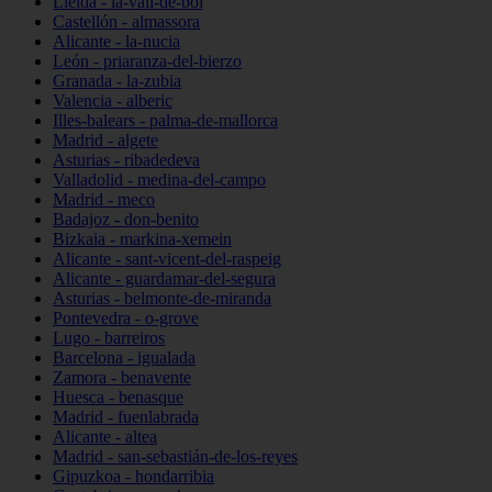
Lleida - la-vall-de-boí
Castellón - almassora
Alicante - la-nucia
León - priaranza-del-bierzo
Granada - la-zubia
Valencia - alberic
Illes-balears - palma-de-mallorca
Madrid - algete
Asturias - ribadedeva
Valladolid - medina-del-campo
Madrid - meco
Badajoz - don-benito
Bizkaia - markina-xemein
Alicante - sant-vicent-del-raspeig
Alicante - guardamar-del-segura
Asturias - belmonte-de-miranda
Pontevedra - o-grove
Lugo - barreiros
Barcelona - igualada
Zamora - benavente
Huesca - benasque
Madrid - fuenlabrada
Alicante - altea
Madrid - san-sebastián-de-los-reyes
Gipuzkoa - hondarribia