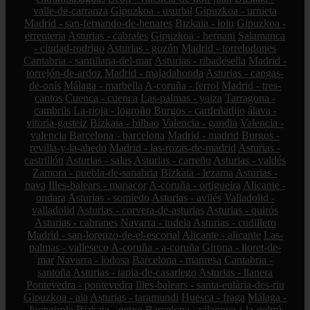
valle-de-carranza
Gipuzkoa - usurbil
Gipuzkoa - urnieta
Madrid - san-fernando-de-henares
Bizkaia - loiu
Gipuzkoa -
errenteria
Asturias - cabrales
Gipuzkoa - hernani
Salamanca
- ciudad-rodrigo
Asturias - gozón
Madrid - torrelodones
Cantabria - santillana-del-mar
Asturias - ribadesella
Madrid -
torrejón-de-ardoz
Madrid - majadahonda
Asturias - cangas-
de-onís
Málaga - marbella
A-coruña - ferrol
Madrid - tres-
cantos
Cuenca - cuenca
Las-palmas - yaiza
Tarragona -
cambrils
La-rioja - logroño
Burgos - cardeñadijo
álava -
vitoria-gasteiz
Bizkaia - bilbao
Valencia - gandia
Valencia -
valencia
Barcelona - barcelona
Madrid - madrid
Burgos -
revilla-y-la-ahedo
Madrid - las-rozas-de-madrid
Asturias -
castrillón
Asturias - salas
Asturias - carreño
Asturias - valdés
Zamora - puebla-de-sanabria
Bizkaia - lezama
Asturias -
nava
Illes-balears - manacor
A-coruña - ortigueira
Alicante -
ondara
Asturias - somiedo
Asturias - avilés
Valladolid -
valladolid
Asturias - corvera-de-asturias
Asturias - quirós
Asturias - cabranes
Navarra - tudela
Asturias - cudillero
Madrid - san-lorenzo-de-el-escorial
Alicante - alicante
Las-
palmas - valleseco
A-coruña - a-coruña
Girona - lloret-de-
mar
Navarra - lodosa
Barcelona - manresa
Cantabria -
santoña
Asturias - tapia-de-casariego
Asturias - llanera
Pontevedra - pontevedra
Illes-balears - santa-eulària-des-riu
Gipuzkoa - aia
Asturias - taramundi
Huesca - fraga
Málaga -
fuengirola
Bizkaia - getxo
Barcelona - vilanova-i-la-geltrú