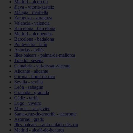
Madrid - alcorcón
álava - vitoria-gasteiz
Málaga - marbella
Zaragoza - zaragoza
Valencia - valencia
Barcelona - barcelona
Madrid - alcobendas
Barcelona - badalona
Pontevedra - lalín
Asturias - avilés
Illes-balears - palma-de-mallorca
Toledo - seseña
Cantabria - val-de-san-vicente
Alicante - alicante
Girona - lloret-de-mar
Sevilla - sevilla
León - sahagún
Granada - granada
Cádiz - tarifa
Lugo - viveiro
Murcia - san-javier
Santa-cruz-de-tenerife - tacoronte
Asturias - grado
Illes-balears - santa-eulària-des-riu
Madrid - alcalá-de-henares