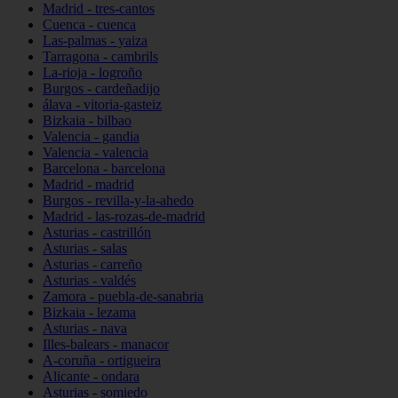
Madrid - tres-cantos
Cuenca - cuenca
Las-palmas - yaiza
Tarragona - cambrils
La-rioja - logroño
Burgos - cardeñadijo
álava - vitoria-gasteiz
Bizkaia - bilbao
Valencia - gandia
Valencia - valencia
Barcelona - barcelona
Madrid - madrid
Burgos - revilla-y-la-ahedo
Madrid - las-rozas-de-madrid
Asturias - castrillón
Asturias - salas
Asturias - carreño
Asturias - valdés
Zamora - puebla-de-sanabria
Bizkaia - lezama
Asturias - nava
Illes-balears - manacor
A-coruña - ortigueira
Alicante - ondara
Asturias - somiedo