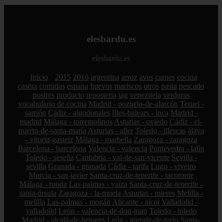
elesbardu.es
elesbardu.es
Inicio
2015
2016
argentina
arroz
aves
carnes
cocina
casera
comidas
espana
huevos
mariscos
otros
pasta
pescado
postres
producto
reposteria
tag
venezuela
verduras
vocabulario de cocina
Madrid - pozuelo-de-alarcón
Teruel -
sarrión
Cádiz - algodonales
Illes-balears - inca
Madrid -
madrid
Málaga - torremolinos
Asturias - oviedo
Cádiz - el-
puerto-de-santa-maría
Asturias - aller
Toledo - illescas
álava
- vitoria-gasteiz
Málaga - marbella
Zaragoza - zaragoza
Barcelona - barcelona
Valencia - valencia
Pontevedra - lalín
Toledo - seseña
Cantabria - val-de-san-vicente
Sevilla -
sevilla
Granada - granada
Cádiz - tarifa
Lugo - viveiro
Murcia - san-javier
Santa-cruz-de-tenerife - tacoronte
Málaga - ronda
Las-palmas - yaiza
Santa-cruz-de-tenerife -
santa-úrsula
Zaragoza - la-muela
Asturias - mieres
Melilla -
melilla
Las-palmas - mogán
Alicante - alcoi
Valladolid -
valladolid
León - valencia-de-don-juan
Toledo - toledo
Madrid - alcalá-de-henares
León - garrafe-de-torío
Santa-