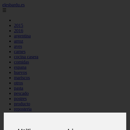
elesbardu.es
☰
2015
2016
argentina
arroz
aves
carnes
cocina casera
comidas
espana
huevos
mariscos
otros
pasta
pescado
postres
producto
reposteria
tag
venezuela
verduras
vocabulario de cocina