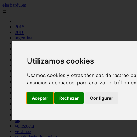
elesbardu.es
☰
2015
2016
argentina
arroz
aves
carnes
Utilizamos cookies
cocina casera
comidas
espana
Usamos cookies y otras técnicas de rastreo pa
huevos
mariscos
anuncios adecuados, para analizar el tráfico e
otros
pasta
Aceptar
Rechazar
Configurar
pescado
postres
producto
reposteria
tag
venezuela
verduras
vocabulario de cocina