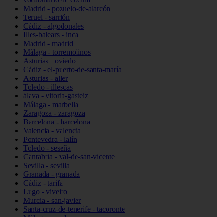
Madrid - pozuelo-de-alarcón
Teruel - sarrión
Cádiz - algodonales
Illes-balears - inca
Madrid - madrid
Málaga - torremolinos
Asturias - oviedo
Cádiz - el-puerto-de-santa-maría
Asturias - aller
Toledo - illescas
álava - vitoria-gasteiz
Málaga - marbella
Zaragoza - zaragoza
Barcelona - barcelona
Valencia - valencia
Pontevedra - lalín
Toledo - seseña
Cantabria - val-de-san-vicente
Sevilla - sevilla
Granada - granada
Cádiz - tarifa
Lugo - viveiro
Murcia - san-javier
Santa-cruz-de-tenerife - tacoronte