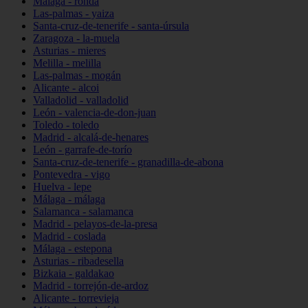
Málaga - ronda
Las-palmas - yaiza
Santa-cruz-de-tenerife - santa-úrsula
Zaragoza - la-muela
Asturias - mieres
Melilla - melilla
Las-palmas - mogán
Alicante - alcoi
Valladolid - valladolid
León - valencia-de-don-juan
Toledo - toledo
Madrid - alcalá-de-henares
León - garrafe-de-torío
Santa-cruz-de-tenerife - granadilla-de-abona
Pontevedra - vigo
Huelva - lepe
Málaga - málaga
Salamanca - salamanca
Madrid - pelayos-de-la-presa
Madrid - coslada
Málaga - estepona
Asturias - ribadesella
Bizkaia - galdakao
Madrid - torrejón-de-ardoz
Alicante - torrevieja