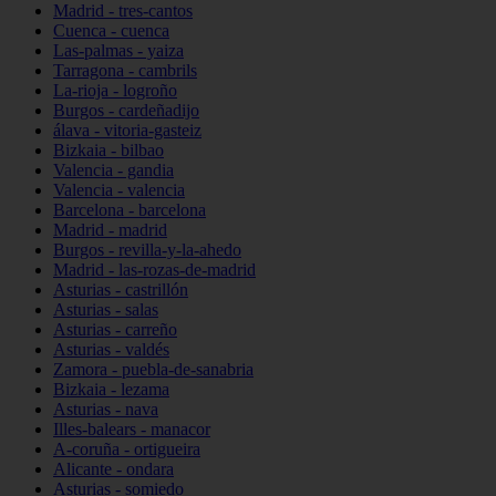
Madrid - tres-cantos
Cuenca - cuenca
Las-palmas - yaiza
Tarragona - cambrils
La-rioja - logroño
Burgos - cardeñadijo
álava - vitoria-gasteiz
Bizkaia - bilbao
Valencia - gandia
Valencia - valencia
Barcelona - barcelona
Madrid - madrid
Burgos - revilla-y-la-ahedo
Madrid - las-rozas-de-madrid
Asturias - castrillón
Asturias - salas
Asturias - carreño
Asturias - valdés
Zamora - puebla-de-sanabria
Bizkaia - lezama
Asturias - nava
Illes-balears - manacor
A-coruña - ortigueira
Alicante - ondara
Asturias - somiedo