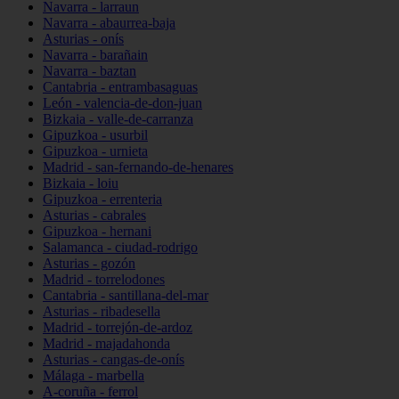
Navarra - larraun
Navarra - abaurrea-baja
Asturias - onís
Navarra - barañain
Navarra - baztan
Cantabria - entrambasaguas
León - valencia-de-don-juan
Bizkaia - valle-de-carranza
Gipuzkoa - usurbil
Gipuzkoa - urnieta
Madrid - san-fernando-de-henares
Bizkaia - loiu
Gipuzkoa - errenteria
Asturias - cabrales
Gipuzkoa - hernani
Salamanca - ciudad-rodrigo
Asturias - gozón
Madrid - torrelodones
Cantabria - santillana-del-mar
Asturias - ribadesella
Madrid - torrejón-de-ardoz
Madrid - majadahonda
Asturias - cangas-de-onís
Málaga - marbella
A-coruña - ferrol