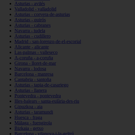
Asturias - avilés
Valladolid - valladolid
Asturias - corvera-de-asturias
Asturias - quirós
Asturias - cabranes
Navarra - tudela
Asturias - cudillero
Madrid - san-lorenzo-de-el-escorial
Alicante - alicante
Las-palmas - valleseco
A-coruña - a-coruña
Girona - lloret-de-mar
Navarra - lodosa
Barcelona - manresa
Cantabria - santoña
Asturias - tapia-de-casariego
Asturias - llanera
Pontevedra - pontevedra
Illes-balears - santa-eulària-des-riu
Gipuzkoa - aia
Asturias - taramundi
Huesca - fraga
Málaga - fuengirola
Bizkaia - getxo
Barcelona - vilanova-i-la-geltrú