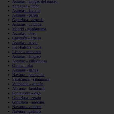
Asturias - cangas-del-narcea
Zaragoza - utebo
Asturias - laviana
Asturias - parres
Gipuzkoa - azpeitia
Asturias - colunga
Madrid - guadarrama
Asturias - siero
Castellón - orpesa
Asturias - navia
Illes-balears - inca
Lleida - naut-aran
Asturias - langreo
Asturias - villaviciosa
Girona - olot
Asturias - llanes
Navarra - pamplona
Salamanca - salamanca
Valladolid - zaratán
Alicante - benidorm
Pontevedra - vigo
Gipuzkoa - zerain
Gipuzkoa - andoain
Navarra - valtierra
Navarra - gesalatz