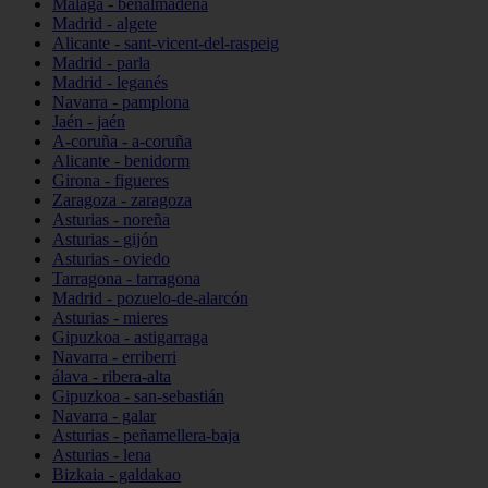
Málaga - benalmádena
Madrid - algete
Alicante - sant-vicent-del-raspeig
Madrid - parla
Madrid - leganés
Navarra - pamplona
Jaén - jaén
A-coruña - a-coruña
Alicante - benidorm
Girona - figueres
Zaragoza - zaragoza
Asturias - noreña
Asturias - gijón
Asturias - oviedo
Tarragona - tarragona
Madrid - pozuelo-de-alarcón
Asturias - mieres
Gipuzkoa - astigarraga
Navarra - erriberri
álava - ribera-alta
Gipuzkoa - san-sebastián
Navarra - galar
Asturias - peñamellera-baja
Asturias - lena
Bizkaia - galdakao