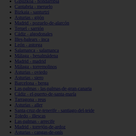
Gipuzkoa - hondarribia
Cantabria - meruelo
Bizkaia - santurtzi
Asturias - gijón
Madrid - pozuelo-de-alarcón
Teruel - sarrión
Cádiz - algodonales
Illes-balears - inca
León - astorga
Salamanca - salamanca
Málaga - benalmádena
Madrid - madrid
Málaga - torremolinos
Asturias - oviedo
Asturias - siero
Barcelona - berga
Las-palmas - las-palmas-de-gran-canaria
Cádiz - el-puerto-de-santa-maría
Tarragona - reus
Asturias - aller
Santa-cruz-de-tenerife - santiago-del-teide
Toledo - illescas
Las-palmas - arrecife
Madrid - torrejón-de-ardoz
Asturias - cangas-de-onís