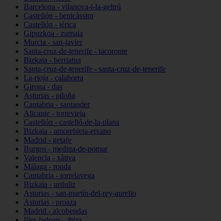
Barcelona - vilanova-i-la-geltrú
Castellón - benicàssim
Castellón - jérica
Gipuzkoa - zumaia
Murcia - san-javier
Santa-cruz-de-tenerife - tacoronte
Bizkaia - berriatua
Santa-cruz-de-tenerife - santa-cruz-de-tenerife
La-rioja - calahorra
Girona - das
Asturias - piloña
Cantabria - santander
Alicante - torrevieja
Castellón - castelló-de-la-plana
Bizkaia - amorebieta-etxano
Madrid - getafe
Burgos - medina-de-pomar
Valencia - xàtiva
Málaga - ronda
Cantabria - torrelavega
Bizkaia - urduliz
Asturias - san-martín-del-rey-aurelio
Asturias - proaza
Madrid - alcobendas
Illes-balears - ibiza