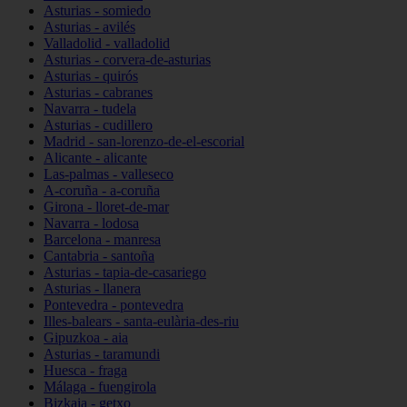
Asturias - somiedo
Asturias - avilés
Valladolid - valladolid
Asturias - corvera-de-asturias
Asturias - quirós
Asturias - cabranes
Navarra - tudela
Asturias - cudillero
Madrid - san-lorenzo-de-el-escorial
Alicante - alicante
Las-palmas - valleseco
A-coruña - a-coruña
Girona - lloret-de-mar
Navarra - lodosa
Barcelona - manresa
Cantabria - santoña
Asturias - tapia-de-casariego
Asturias - llanera
Pontevedra - pontevedra
Illes-balears - santa-eulària-des-riu
Gipuzkoa - aia
Asturias - taramundi
Huesca - fraga
Málaga - fuengirola
Bizkaia - getxo