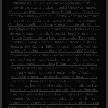
entrambasaguas
León - valencia-de-don-juan
Bizkaia -
valle-de-carranza
Gipuzkoa - usurbil
Gipuzkoa - urnieta
Madrid - san-fernando-de-henares
Bizkaia - loiu
Gipuzkoa -
errenteria
Asturias - cabrales
Gipuzkoa - hernani
Salamanca
- ciudad-rodrigo
Asturias - gozón
Madrid - torrelodones
Cantabria - santillana-del-mar
Asturias - ribadesella
Madrid -
torrejón-de-ardoz
Madrid - majadahonda
Asturias - cangas-
de-onís
Málaga - marbella
A-coruña - ferrol
Madrid - tres-
cantos
Cuenca - cuenca
Las-palmas - yaiza
Tarragona -
cambrils
La-rioja - logroño
Burgos - cardeñadijo
álava -
vitoria-gasteiz
Bizkaia - bilbao
Valencia - gandia
Valencia -
valencia
Barcelona - barcelona
Madrid - madrid
Burgos -
revilla-y-la-ahedo
Madrid - las-rozas-de-madrid
Asturias -
castrillón
Asturias - salas
Asturias - carreño
Asturias - valdés
Zamora - puebla-de-sanabria
Bizkaia - lezama
Asturias -
nava
Illes-balears - manacor
A-coruña - ortigueira
Alicante -
ondara
Asturias - somiedo
Asturias - avilés
Valladolid -
valladolid
Asturias - corvera-de-asturias
Asturias - quirós
Asturias - cabranes
Navarra - tudela
Asturias - cudillero
Madrid - san-lorenzo-de-el-escorial
Alicante - alicante
Las-
palmas - valleseco
A-coruña - a-coruña
Girona - lloret-de-
mar
Navarra - lodosa
Barcelona - manresa
Cantabria -
santoña
Asturias - tapia-de-casariego
Asturias - llanera
Pontevedra - pontevedra
Illes-balears - santa-eulària-des-riu
Gipuzkoa - aia
Asturias - taramundi
Huesca - fraga
Málaga -