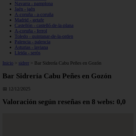
Navarra - pamplona
Jaén - jaén
A-coruña - a-coruña
Madrid - getafe
Castellón - castelló-de-la-plana
A-coruña - ferrol
Toledo - quintanar-de-la-orden
Palencia - palencia
Asturias - laviana
Lleida - seròs
Inicio
>
sidrer
>
Bar Sidrería Cabu Peñes en Gozón
Bar Sidrería Cabu Peñes en Gozón
📅 12/12/2025
Valoración según reseñas en 8 webs: 0,0