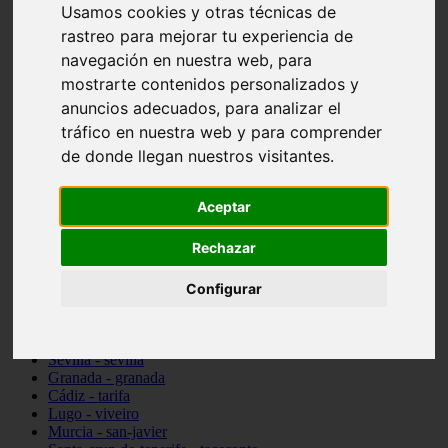
Usamos cookies y otras técnicas de
vocabulario de cocina
rastreo para mejorar tu experiencia de
Madrid - pozuelo-de-alarcón
Teruel - sarrión
navegación en nuestra web, para
Cádiz - algodonales
mostrarte contenidos personalizados y
Illes-balears - inca
anuncios adecuados, para analizar el
Madrid - madrid
Málaga - torremolinos
tráfico en nuestra web y para comprender
Asturias - oviedo
de donde llegan nuestros visitantes.
Cádiz - el-puerto-de-santa-maría
Asturias - aller
Toledo - illescas
Aceptar
álava - vitoria-gasteiz
Málaga - marbella
Rechazar
Zaragoza - zaragoza
Barcelona - barcelona
Valencia - valencia
Configurar
Pontevedra - lalín
Toledo - seseña
Cantabria - val-de-san-vicente
Sevilla - sevilla
Granada - granada
Cádiz - tarifa
Lugo - viveiro
Murcia - san-javier