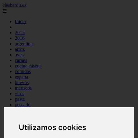
elesbardu.es
☰
Inicio
2015
2016
argentina
arroz
aves
carnes
cocina casera
comidas
espana
huevos
mariscos
otros
pasta
pescado
postres
producto
reposteria
Utilizamos cookies
tag
venezuela
verduras