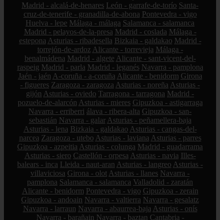
Madrid - alcalá-de-henares
León - garrafe-de-torío
Santa-
cruz-de-tenerife - granadilla-de-abona
Pontevedra - vigo
Huelva - lepe
Málaga - málaga
Salamanca - salamanca
Madrid - pelayos-de-la-presa
Madrid - coslada
Málaga -
estepona
Asturias - ribadesella
Bizkaia - galdakao
Madrid -
torrejón-de-ardoz
Alicante - torrevieja
Málaga -
benalmádena
Madrid - algete
Alicante - sant-vicent-del-
raspeig
Madrid - parla
Madrid - leganés
Navarra - pamplona
Jaén - jaén
A-coruña - a-coruña
Alicante - benidorm
Girona
- figueres
Zaragoza - zaragoza
Asturias - noreña
Asturias -
gijón
Asturias - oviedo
Tarragona - tarragona
Madrid -
pozuelo-de-alarcón
Asturias - mieres
Gipuzkoa - astigarraga
Navarra - erriberri
álava - ribera-alta
Gipuzkoa - san-
sebastián
Navarra - galar
Asturias - peñamellera-baja
Asturias - lena
Bizkaia - galdakao
Asturias - cangas-del-
narcea
Zaragoza - utebo
Asturias - laviana
Asturias - parres
Gipuzkoa - azpeitia
Asturias - colunga
Madrid - guadarrama
Asturias - siero
Castellón - orpesa
Asturias - navia
Illes-
balears - inca
Lleida - naut-aran
Asturias - langreo
Asturias -
villaviciosa
Girona - olot
Asturias - llanes
Navarra -
pamplona
Salamanca - salamanca
Valladolid - zaratán
Alicante - benidorm
Pontevedra - vigo
Gipuzkoa - zerain
Gipuzkoa - andoain
Navarra - valtierra
Navarra - gesalatz
Navarra - larraun
Navarra - abaurrea-baja
Asturias - onís
Navarra - barañain
Navarra - baztan
Cantabria -