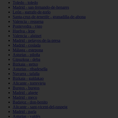
Toledo - toledo
Madrid - san-fernando-de-henares
León - garrafe-de-torío
Santa-cruz-de-tenerife - granadilla-de-abona
Valencia - requena
Pontevedra - vigo
Huelva - lepe
Valencia - alginet
Madrid - pelayos-de-la-presa
Madrid - coslada
Málaga - estepona
Asturias - piloña
Gipuzkoa - deba
Bizkaia - getxo
Asturias - ribadesella
Navarra - tafalla
Bizkaia - galdakao
Alicante - torrevieja
Burgos - burgos
Madrid - algete
Madrid - meco
Badajoz - don-benito
Alicante - sant-vicent-del-raspeig
Madrid - parla
Asturias - valdés