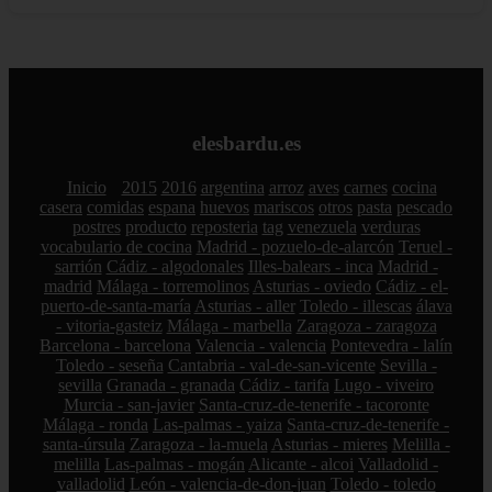
elesbardu.es
Inicio
2015
2016
argentina
arroz
aves
carnes
cocina
casera
comidas
espana
huevos
mariscos
otros
pasta
pescado
postres
producto
reposteria
tag
venezuela
verduras
vocabulario de cocina
Madrid - pozuelo-de-alarcón
Teruel -
sarrión
Cádiz - algodonales
Illes-balears - inca
Madrid -
madrid
Málaga - torremolinos
Asturias - oviedo
Cádiz - el-
puerto-de-santa-maría
Asturias - aller
Toledo - illescas
álava
- vitoria-gasteiz
Málaga - marbella
Zaragoza - zaragoza
Barcelona - barcelona
Valencia - valencia
Pontevedra - lalín
Toledo - seseña
Cantabria - val-de-san-vicente
Sevilla -
sevilla
Granada - granada
Cádiz - tarifa
Lugo - viveiro
Murcia - san-javier
Santa-cruz-de-tenerife - tacoronte
Málaga - ronda
Las-palmas - yaiza
Santa-cruz-de-tenerife -
santa-úrsula
Zaragoza - la-muela
Asturias - mieres
Melilla -
melilla
Las-palmas - mogán
Alicante - alcoi
Valladolid -
valladolid
León - valencia-de-don-juan
Toledo - toledo