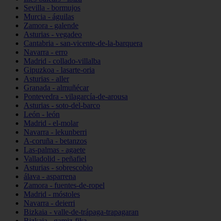
Sevilla - bormujos
Murcia - águilas
Zamora - galende
Asturias - vegadeo
Cantabria - san-vicente-de-la-barquera
Navarra - erro
Madrid - collado-villalba
Gipuzkoa - lasarte-oria
Asturias - aller
Granada - almuñécar
Pontevedra - vilagarcía-de-arousa
Asturias - soto-del-barco
León - león
Madrid - el-molar
Navarra - lekunberri
A-coruña - betanzos
Las-palmas - agaete
Valladolid - peñafiel
Asturias - sobrescobio
álava - asparrena
Zamora - fuentes-de-ropel
Madrid - móstoles
Navarra - deierri
Bizkaia - valle-de-trápaga-trapagaran
Bizkaia - gamiz-fika