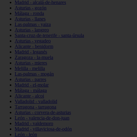
Madrid - alcalá-de-henares
Asturias - gozón
Málaga - ronda
Asturias - llanes
Las-palmas - yaiza
Asturias - langreo
Santa-cruz-de-tenerife - santa-úrsula
Asturias - vegadeo
Alicante - benidorm
Madrid - leganés
Zaragoza - la-muela
Asturias - mieres
Melilla - melilla
Las-palmas - mogán
Asturias - parres
Madrid - el-molar
Málaga - málaga
Alicante - alcoi
Valladolid - valladolid
Tarragona - tarragona
Asturias - corvera-de-asturias
León - valencia-de-don-juan
Madrid - valdemoro
Madrid - villaviciosa-de-odón
León - león