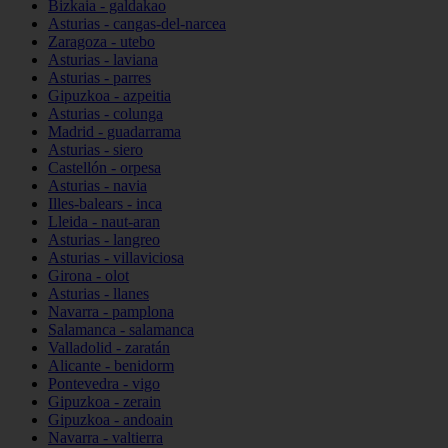
Bizkaia - galdakao
Asturias - cangas-del-narcea
Zaragoza - utebo
Asturias - laviana
Asturias - parres
Gipuzkoa - azpeitia
Asturias - colunga
Madrid - guadarrama
Asturias - siero
Castellón - orpesa
Asturias - navia
Illes-balears - inca
Lleida - naut-aran
Asturias - langreo
Asturias - villaviciosa
Girona - olot
Asturias - llanes
Navarra - pamplona
Salamanca - salamanca
Valladolid - zaratán
Alicante - benidorm
Pontevedra - vigo
Gipuzkoa - zerain
Gipuzkoa - andoain
Navarra - valtierra