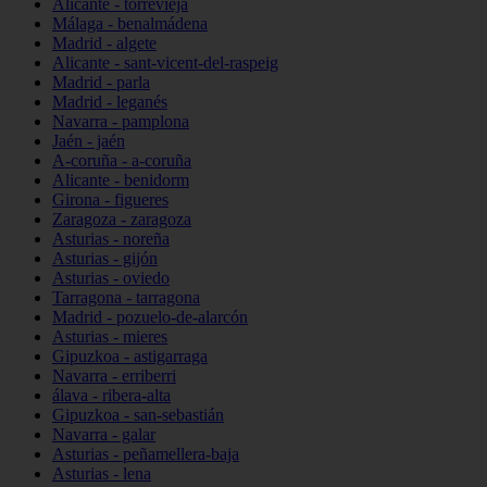
Alicante - torrevieja
Málaga - benalmádena
Madrid - algete
Alicante - sant-vicent-del-raspeig
Madrid - parla
Madrid - leganés
Navarra - pamplona
Jaén - jaén
A-coruña - a-coruña
Alicante - benidorm
Girona - figueres
Zaragoza - zaragoza
Asturias - noreña
Asturias - gijón
Asturias - oviedo
Tarragona - tarragona
Madrid - pozuelo-de-alarcón
Asturias - mieres
Gipuzkoa - astigarraga
Navarra - erriberri
álava - ribera-alta
Gipuzkoa - san-sebastián
Navarra - galar
Asturias - peñamellera-baja
Asturias - lena