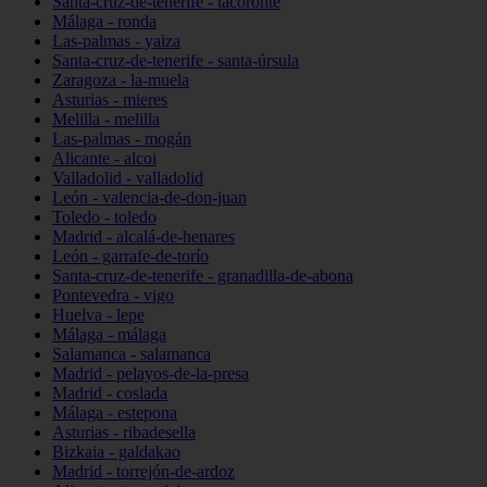
Santa-cruz-de-tenerife - tacoronte
Málaga - ronda
Las-palmas - yaiza
Santa-cruz-de-tenerife - santa-úrsula
Zaragoza - la-muela
Asturias - mieres
Melilla - melilla
Las-palmas - mogán
Alicante - alcoi
Valladolid - valladolid
León - valencia-de-don-juan
Toledo - toledo
Madrid - alcalá-de-henares
León - garrafe-de-torío
Santa-cruz-de-tenerife - granadilla-de-abona
Pontevedra - vigo
Huelva - lepe
Málaga - málaga
Salamanca - salamanca
Madrid - pelayos-de-la-presa
Madrid - coslada
Málaga - estepona
Asturias - ribadesella
Bizkaia - galdakao
Madrid - torrejón-de-ardoz