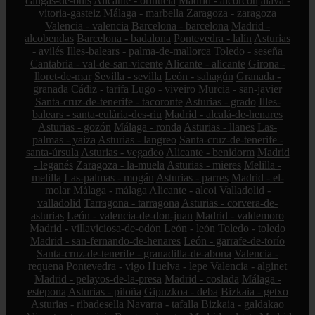
cangas-de-onís
Alicante - orihuela
Madrid - alcorcón
álava -
vitoria-gasteiz
Málaga - marbella
Zaragoza - zaragoza
Valencia - valencia
Barcelona - barcelona
Madrid -
alcobendas
Barcelona - badalona
Pontevedra - lalín
Asturias
- avilés
Illes-balears - palma-de-mallorca
Toledo - seseña
Cantabria - val-de-san-vicente
Alicante - alicante
Girona -
lloret-de-mar
Sevilla - sevilla
León - sahagún
Granada -
granada
Cádiz - tarifa
Lugo - viveiro
Murcia - san-javier
Santa-cruz-de-tenerife - tacoronte
Asturias - grado
Illes-
balears - santa-eulària-des-riu
Madrid - alcalá-de-henares
Asturias - gozón
Málaga - ronda
Asturias - llanes
Las-
palmas - yaiza
Asturias - langreo
Santa-cruz-de-tenerife -
santa-úrsula
Asturias - vegadeo
Alicante - benidorm
Madrid
- leganés
Zaragoza - la-muela
Asturias - mieres
Melilla -
melilla
Las-palmas - mogán
Asturias - parres
Madrid - el-
molar
Málaga - málaga
Alicante - alcoi
Valladolid -
valladolid
Tarragona - tarragona
Asturias - corvera-de-
asturias
León - valencia-de-don-juan
Madrid - valdemoro
Madrid - villaviciosa-de-odón
León - león
Toledo - toledo
Madrid - san-fernando-de-henares
León - garrafe-de-torío
Santa-cruz-de-tenerife - granadilla-de-abona
Valencia -
requena
Pontevedra - vigo
Huelva - lepe
Valencia - alginet
Madrid - pelayos-de-la-presa
Madrid - coslada
Málaga -
estepona
Asturias - piloña
Gipuzkoa - deba
Bizkaia - getxo
Asturias - ribadesella
Navarra - tafalla
Bizkaia - galdakao