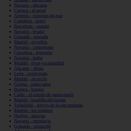
Navarra - ultzama
Cuenca - el-peral
Almería - roquetas-de-mar
Cantabria - potes
Barcelona - mataró
Navarra - lesaka
Granada - granada
Madrid - el-vellón
Navarra - cintruénigo
Gipuzkoa - legorreta
Navarra - izaba
Madrid - rivas-vaciamadrid
Alicante - dénia
León - ponferrada
Madrid - alcorcón
Girona - palau-sator
Burgos - burgos
Cádiz - el-puerto-de-santa-maría
Madrid - boadilla-del-monte
Valladolid - arroyo-de-la-encomienda
Madrid - los-molinos
Huelva - aracena
Navarra - mendavia
Granada - monachil