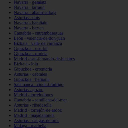
Navarra - gesalatz
Navarra - larraun
Navarra - abaurrea-baja
Asturias - onís
Navarra - barañain
Navarra - baztan
Cantabria - entrambasaguas
León - valencia-de-don-juan
Bizkaia - valle-de-carranza
Gipuzkoa - usurbil
Gipuzkoa - urnieta
Madrid - san-fernando-de-henares
Bizkaia - loiu
Gipuzkoa - errenteria
Asturias - cabrales
Gipuzkoa - hernani
Salamanca - ciudad-rodrigo
Asturias - gozón
Madrid - torrelodones
Cantabria - santillana-del-mar
Asturias - ribadesella
Madrid - torrejón-de-ardoz
Madrid - majadahonda
Asturias - cangas-de-onís
Málaga - marbella