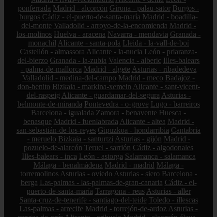
ponferrada
Madrid - alcorcón
Girona - palau-sator
Burgos -
burgos
Cádiz - el-puerto-de-santa-maría
Madrid - boadilla-
del-monte
Valladolid - arroyo-de-la-encomienda
Madrid -
los-molinos
Huelva - aracena
Navarra - mendavia
Granada -
monachil
Alicante - santa-pola
Lleida - la-vall-de-boí
Castellón - almassora
Alicante - la-nucia
León - priaranza-
del-bierzo
Granada - la-zubia
Valencia - alberic
Illes-balears
- palma-de-mallorca
Madrid - algete
Asturias - ribadedeva
Valladolid - medina-del-campo
Madrid - meco
Badajoz -
don-benito
Bizkaia - markina-xemein
Alicante - sant-vicent-
del-raspeig
Alicante - guardamar-del-segura
Asturias -
belmonte-de-miranda
Pontevedra - o-grove
Lugo - barreiros
Barcelona - igualada
Zamora - benavente
Huesca -
benasque
Madrid - fuenlabrada
Alicante - altea
Madrid -
san-sebastián-de-los-reyes
Gipuzkoa - hondarribia
Cantabria
- meruelo
Bizkaia - santurtzi
Asturias - gijón
Madrid -
pozuelo-de-alarcón
Teruel - sarrión
Cádiz - algodonales
Illes-balears - inca
León - astorga
Salamanca - salamanca
Málaga - benalmádena
Madrid - madrid
Málaga -
torremolinos
Asturias - oviedo
Asturias - siero
Barcelona -
berga
Las-palmas - las-palmas-de-gran-canaria
Cádiz - el-
puerto-de-santa-maría
Tarragona - reus
Asturias - aller
Santa-cruz-de-tenerife - santiago-del-teide
Toledo - illescas
Las-palmas - arrecife
Madrid - torrejón-de-ardoz
Asturias -