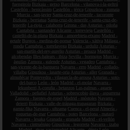
fuengirola
Bizkaia - getxo
Barcelona - vilanova-i-la-geltrú
Castellón - benicàssim
Castellón - jérica
Gipuzkoa - zumaia
Murcia - san-javier
Santa-cruz-de-tenerife - tacoronte
Bizkaia - berriatua
Santa-cruz-de-tenerife - santa-cruz-de-
tenerife
La-rioja - calahorra
Girona - das
Asturias - piloña
Cantabria - santander
Alicante - torrevieja
Castellón -
castelló-de-la-plana
Bizkaia - amorebieta-etxano
Madrid -
getafe
Burgos - medina-de-pomar
Valencia - xàtiva
Málaga -
ronda
Cantabria - torrelavega
Bizkaia - urduliz
Asturias -
san-martín-del-rey-aurelio
Asturias - proaza
Madrid -
alcobendas
Illes-balears - ibiza
Sevilla - bormujos
Murcia -
águilas
Zamora - galende
Asturias - vegadeo
Cantabria -
san-vicente-de-la-barquera
Navarra - erro
Madrid - collado-
villalba
Gipuzkoa - lasarte-oria
Asturias - aller
Granada -
almuñécar
Pontevedra - vilagarcía-de-arousa
Asturias - soto-
del-barco
León - león
Madrid - el-molar
Navarra -
lekunberri
A-coruña - betanzos
Las-palmas - agaete
Valladolid - peñafiel
Asturias - sobrescobio
álava - asparrena
Zamora - fuentes-de-ropel
Madrid - móstoles
Navarra -
deierri
Bizkaia - valle-de-trápaga-trapagaran
Bizkaia -
gamiz-fika
Navarra - ultzama
Cuenca - el-peral
Almería -
roquetas-de-mar
Cantabria - potes
Barcelona - mataró
Navarra - lesaka
Granada - granada
Madrid - el-vellón
Navarra - cintruénigo
Gipuzkoa - legorreta
Navarra - izaba
Madrid - rivas-vaciamadrid
Alicante - dénia
León -