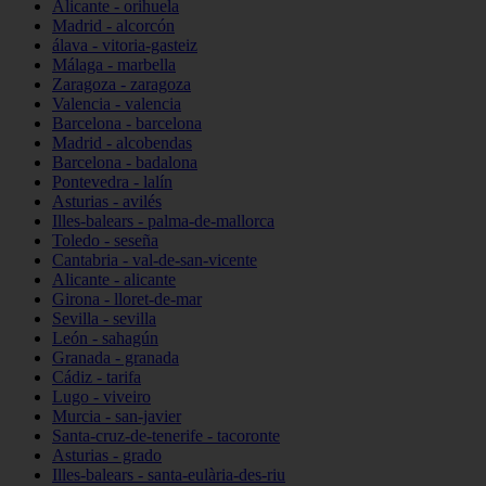
Alicante - orihuela
Madrid - alcorcón
álava - vitoria-gasteiz
Málaga - marbella
Zaragoza - zaragoza
Valencia - valencia
Barcelona - barcelona
Madrid - alcobendas
Barcelona - badalona
Pontevedra - lalín
Asturias - avilés
Illes-balears - palma-de-mallorca
Toledo - seseña
Cantabria - val-de-san-vicente
Alicante - alicante
Girona - lloret-de-mar
Sevilla - sevilla
León - sahagún
Granada - granada
Cádiz - tarifa
Lugo - viveiro
Murcia - san-javier
Santa-cruz-de-tenerife - tacoronte
Asturias - grado
Illes-balears - santa-eulària-des-riu