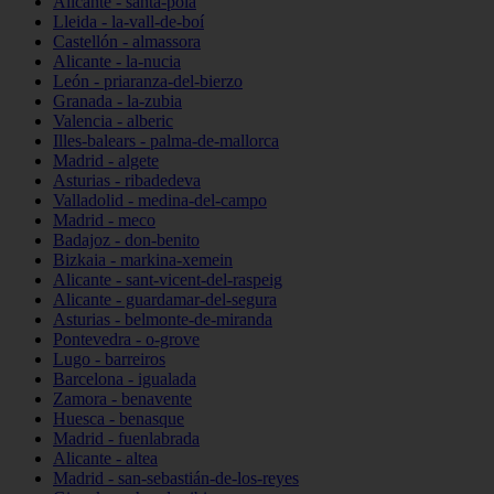
Alicante - santa-pola
Lleida - la-vall-de-boí
Castellón - almassora
Alicante - la-nucia
León - priaranza-del-bierzo
Granada - la-zubia
Valencia - alberic
Illes-balears - palma-de-mallorca
Madrid - algete
Asturias - ribadedeva
Valladolid - medina-del-campo
Madrid - meco
Badajoz - don-benito
Bizkaia - markina-xemein
Alicante - sant-vicent-del-raspeig
Alicante - guardamar-del-segura
Asturias - belmonte-de-miranda
Pontevedra - o-grove
Lugo - barreiros
Barcelona - igualada
Zamora - benavente
Huesca - benasque
Madrid - fuenlabrada
Alicante - altea
Madrid - san-sebastián-de-los-reyes