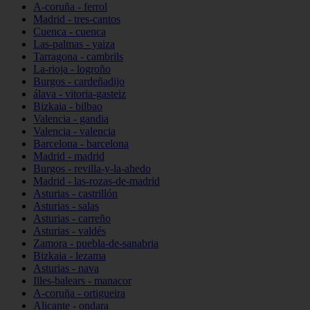
A-coruña - ferrol
Madrid - tres-cantos
Cuenca - cuenca
Las-palmas - yaiza
Tarragona - cambrils
La-rioja - logroño
Burgos - cardeñadijo
álava - vitoria-gasteiz
Bizkaia - bilbao
Valencia - gandia
Valencia - valencia
Barcelona - barcelona
Madrid - madrid
Burgos - revilla-y-la-ahedo
Madrid - las-rozas-de-madrid
Asturias - castrillón
Asturias - salas
Asturias - carreño
Asturias - valdés
Zamora - puebla-de-sanabria
Bizkaia - lezama
Asturias - nava
Illes-balears - manacor
A-coruña - ortigueira
Alicante - ondara