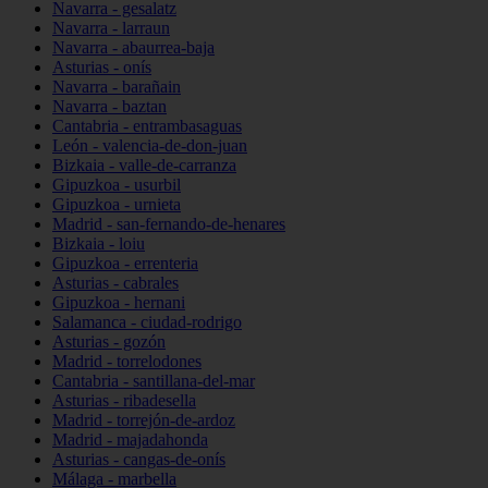
Navarra - gesalatz
Navarra - larraun
Navarra - abaurrea-baja
Asturias - onís
Navarra - barañain
Navarra - baztan
Cantabria - entrambasaguas
León - valencia-de-don-juan
Bizkaia - valle-de-carranza
Gipuzkoa - usurbil
Gipuzkoa - urnieta
Madrid - san-fernando-de-henares
Bizkaia - loiu
Gipuzkoa - errenteria
Asturias - cabrales
Gipuzkoa - hernani
Salamanca - ciudad-rodrigo
Asturias - gozón
Madrid - torrelodones
Cantabria - santillana-del-mar
Asturias - ribadesella
Madrid - torrejón-de-ardoz
Madrid - majadahonda
Asturias - cangas-de-onís
Málaga - marbella