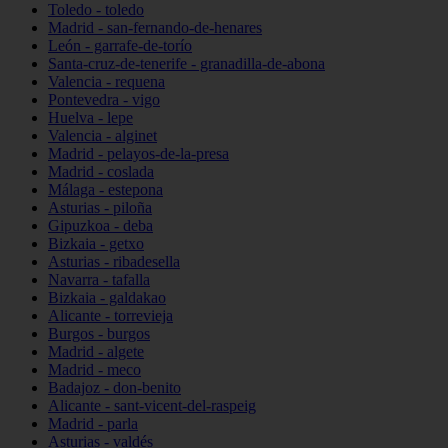
Toledo - toledo
Madrid - san-fernando-de-henares
León - garrafe-de-torío
Santa-cruz-de-tenerife - granadilla-de-abona
Valencia - requena
Pontevedra - vigo
Huelva - lepe
Valencia - alginet
Madrid - pelayos-de-la-presa
Madrid - coslada
Málaga - estepona
Asturias - piloña
Gipuzkoa - deba
Bizkaia - getxo
Asturias - ribadesella
Navarra - tafalla
Bizkaia - galdakao
Alicante - torrevieja
Burgos - burgos
Madrid - algete
Madrid - meco
Badajoz - don-benito
Alicante - sant-vicent-del-raspeig
Madrid - parla
Asturias - valdés