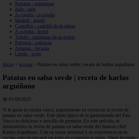
Navarra - pamplona
Jaén - jaén
A-coruña - a-coruña
Madrid - getafe
Castellón - castelló-de-la-plana
A-coruña - ferrol
Toledo - quintanar-de-la-orden
Palencia - palencia
Asturias - laviana
Lleida - seròs
Inicio
>
recetas
>
Patatas en salsa verde | receta de karlos arguiñano
Patatas en salsa verde | receta de karlos
arguiñano
📅 01/09/2025
Si te gusta la cocina vasca, seguramente ya conozcas la receta de
patatas en salsa verde. Este plato típico de la gastronomía del País
Vasco es delicioso y sencillo de preparar. En este artículo, te
mostraremos la receta de patatas en salsa verde del famoso chef
Karlos Arguiñano. Con su toque personal y su experiencia en la
cocina, esta receta será un éxito en cualquier ocasión. Sigue leyendo