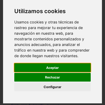
vocabulario de cocina
Madrid - pozuelo-de-alarcón
Utilizamos cookies
Teruel - sarrión
Cádiz - algodonales
Illes-balears - inca
Usamos cookies y otras técnicas de
Madrid - madrid
rastreo para mejorar tu experiencia de
Málaga - torremolinos
navegación en nuestra web, para
Asturias - oviedo
Cádiz - el-puerto-de-santa-maría
mostrarte contenidos personalizados y
Asturias - aller
anuncios adecuados, para analizar el
Toledo - illescas
tráfico en nuestra web y para comprender
álava - vitoria-gasteiz
Málaga - marbella
de donde llegan nuestros visitantes.
Zaragoza - zaragoza
Barcelona - barcelona
Valencia - valencia
Aceptar
Pontevedra - lalín
Toledo - seseña
Rechazar
Cantabria - val-de-san-vicente
Sevilla - sevilla
Configurar
Granada - granada
Cádiz - tarifa
Lugo - viveiro
Murcia - san-javier