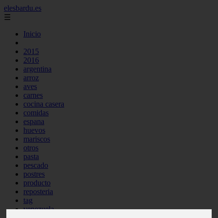
elesbardu.es
☰
Inicio
2015
2016
argentina
arroz
aves
carnes
cocina casera
comidas
espana
huevos
mariscos
otros
pasta
pescado
postres
producto
reposteria
tag
venezuela
verduras