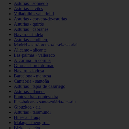
Asturias - somiedo
Asturias - avilés
Valladolid - valladolid
Asturias - corvera-de-asturias
Asturias - quirós
Asturias - cabranes
Navarra - tudela
Asturias - cudillero
Madrid - san-lorenzo-de-el-escorial
Alicante - alicante
Las-palmas - valleseco
A-coruña - a-coruña
Girona - lloret-de-mar
Navarra - lodosa
Barcelona - manresa
Cantabria - santoña
Asturias - tapia-de-casariego
Asturias - llanera
Pontevedra - pontevedra
Illes-balears - santa-eulària-des-riu
Gipuzkoa - aia
Asturias - taramundi
Huesca - fraga
Málaga - fuengirola
Bizkaia - getxo