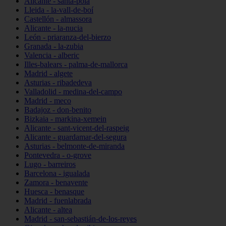
Alicante - santa-pola
Lleida - la-vall-de-boí
Castellón - almassora
Alicante - la-nucia
León - priaranza-del-bierzo
Granada - la-zubia
Valencia - alberic
Illes-balears - palma-de-mallorca
Madrid - algete
Asturias - ribadedeva
Valladolid - medina-del-campo
Madrid - meco
Badajoz - don-benito
Bizkaia - markina-xemein
Alicante - sant-vicent-del-raspeig
Alicante - guardamar-del-segura
Asturias - belmonte-de-miranda
Pontevedra - o-grove
Lugo - barreiros
Barcelona - igualada
Zamora - benavente
Huesca - benasque
Madrid - fuenlabrada
Alicante - altea
Madrid - san-sebastián-de-los-reyes