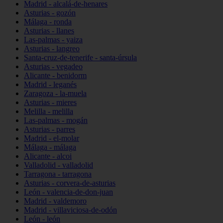
Madrid - alcalá-de-henares
Asturias - gozón
Málaga - ronda
Asturias - llanes
Las-palmas - yaiza
Asturias - langreo
Santa-cruz-de-tenerife - santa-úrsula
Asturias - vegadeo
Alicante - benidorm
Madrid - leganés
Zaragoza - la-muela
Asturias - mieres
Melilla - melilla
Las-palmas - mogán
Asturias - parres
Madrid - el-molar
Málaga - málaga
Alicante - alcoi
Valladolid - valladolid
Tarragona - tarragona
Asturias - corvera-de-asturias
León - valencia-de-don-juan
Madrid - valdemoro
Madrid - villaviciosa-de-odón
León - león