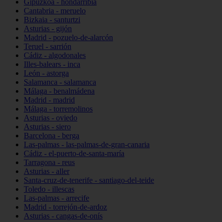
Gipuzkoa - hondarribia
Cantabria - meruelo
Bizkaia - santurtzi
Asturias - gijón
Madrid - pozuelo-de-alarcón
Teruel - sarrión
Cádiz - algodonales
Illes-balears - inca
León - astorga
Salamanca - salamanca
Málaga - benalmádena
Madrid - madrid
Málaga - torremolinos
Asturias - oviedo
Asturias - siero
Barcelona - berga
Las-palmas - las-palmas-de-gran-canaria
Cádiz - el-puerto-de-santa-maría
Tarragona - reus
Asturias - aller
Santa-cruz-de-tenerife - santiago-del-teide
Toledo - illescas
Las-palmas - arrecife
Madrid - torrejón-de-ardoz
Asturias - cangas-de-onís