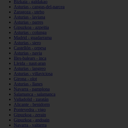
Bizkaia - galdakao
Asturias - cangas-del-narcea
Zaragoza - utebo
Asturias - laviana
Asturias - parres
Gipuzkoa - azpeitia
Asturias - colunga
Madrid - guadarrama
Asturias - siero
Castellón - orpesa
Asturias - navia
Illes-balears - inca
Lleida - naut-aran
Asturias - langreo
Asturias - villaviciosa
Girona - olot
Asturias - llanes
Navarra - pamplona
Salamanca - salamanca
Valladolid - zaratán
Alicante - benidorm
Pontevedra - vigo
Gipuzkoa - zerain
Gipuzkoa - andoain
Navarra - valtierra