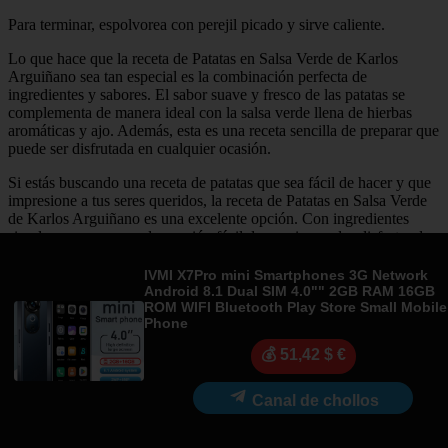
Para terminar, espolvorea con perejil picado y sirve caliente.
Lo que hace que la receta de Patatas en Salsa Verde de Karlos
Arguiñano sea tan especial es la combinación perfecta de
ingredientes y sabores. El sabor suave y fresco de las patatas se
complementa de manera ideal con la salsa verde llena de hierbas
aromáticas y ajo. Además, esta es una receta sencilla de preparar que
puede ser disfrutada en cualquier ocasión.
Si estás buscando una receta de patatas que sea fácil de hacer y que
impresione a tus seres queridos, la receta de Patatas en Salsa Verde
de Karlos Arguiñano es una excelente opción. Con ingredientes
simples y un proceso de cocción fácil de seguir, puedes disfrutar de
una comida deliciosa en poco tiempo. ¡Anímate a probarla!
IVMI X7Pro mini Smartphones 3G Network
Android 8.1 Dual SIM 4.0"" 2GB RAM 16GB
ROM WIFI Bluetooth Play Store Small Mobile
Derechos de autor
Phone
Si cree que algún contenido infringe derechos de autor o propiedad
intelectual, contacte en
bitelchux@yahoo.es
.
💰 51,42 $ €
Copyright notice
Canal de chollos
If you believe any content infringes copyright or intellectual
property rights, please contact
bitelchux@yahoo.es
.