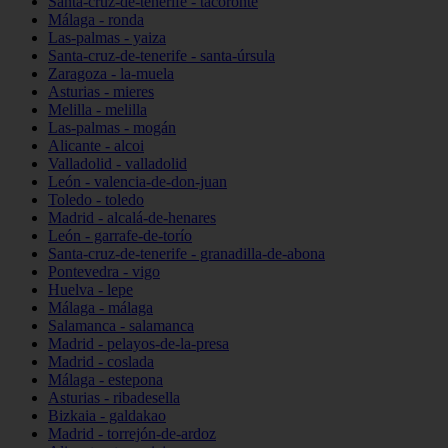
Santa-cruz-de-tenerife - tacoronte
Málaga - ronda
Las-palmas - yaiza
Santa-cruz-de-tenerife - santa-úrsula
Zaragoza - la-muela
Asturias - mieres
Melilla - melilla
Las-palmas - mogán
Alicante - alcoi
Valladolid - valladolid
León - valencia-de-don-juan
Toledo - toledo
Madrid - alcalá-de-henares
León - garrafe-de-torío
Santa-cruz-de-tenerife - granadilla-de-abona
Pontevedra - vigo
Huelva - lepe
Málaga - málaga
Salamanca - salamanca
Madrid - pelayos-de-la-presa
Madrid - coslada
Málaga - estepona
Asturias - ribadesella
Bizkaia - galdakao
Madrid - torrejón-de-ardoz