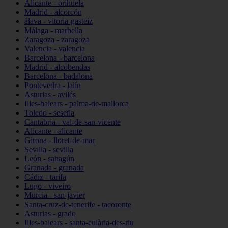
Alicante - orihuela
Madrid - alcorcón
álava - vitoria-gasteiz
Málaga - marbella
Zaragoza - zaragoza
Valencia - valencia
Barcelona - barcelona
Madrid - alcobendas
Barcelona - badalona
Pontevedra - lalín
Asturias - avilés
Illes-balears - palma-de-mallorca
Toledo - seseña
Cantabria - val-de-san-vicente
Alicante - alicante
Girona - lloret-de-mar
Sevilla - sevilla
León - sahagún
Granada - granada
Cádiz - tarifa
Lugo - viveiro
Murcia - san-javier
Santa-cruz-de-tenerife - tacoronte
Asturias - grado
Illes-balears - santa-eulària-des-riu