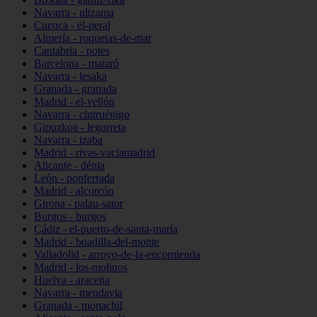
Navarra - ultzama
Cuenca - el-peral
Almería - roquetas-de-mar
Cantabria - potes
Barcelona - mataró
Navarra - lesaka
Granada - granada
Madrid - el-vellón
Navarra - cintruénigo
Gipuzkoa - legorreta
Navarra - izaba
Madrid - rivas-vaciamadrid
Alicante - dénia
León - ponferrada
Madrid - alcorcón
Girona - palau-sator
Burgos - burgos
Cádiz - el-puerto-de-santa-maría
Madrid - boadilla-del-monte
Valladolid - arroyo-de-la-encomienda
Madrid - los-molinos
Huelva - aracena
Navarra - mendavia
Granada - monachil