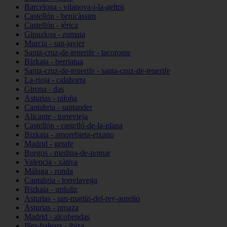
Barcelona - vilanova-i-la-geltrú
Castellón - benicàssim
Castellón - jérica
Gipuzkoa - zumaia
Murcia - san-javier
Santa-cruz-de-tenerife - tacoronte
Bizkaia - berriatua
Santa-cruz-de-tenerife - santa-cruz-de-tenerife
La-rioja - calahorra
Girona - das
Asturias - piloña
Cantabria - santander
Alicante - torrevieja
Castellón - castelló-de-la-plana
Bizkaia - amorebieta-etxano
Madrid - getafe
Burgos - medina-de-pomar
Valencia - xàtiva
Málaga - ronda
Cantabria - torrelavega
Bizkaia - urduliz
Asturias - san-martín-del-rey-aurelio
Asturias - proaza
Madrid - alcobendas
Illes-balears - ibiza