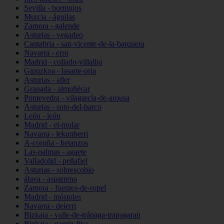
Sevilla - bormujos
Murcia - águilas
Zamora - galende
Asturias - vegadeo
Cantabria - san-vicente-de-la-barquera
Navarra - erro
Madrid - collado-villalba
Gipuzkoa - lasarte-oria
Asturias - aller
Granada - almuñécar
Pontevedra - vilagarcía-de-arousa
Asturias - soto-del-barco
León - león
Madrid - el-molar
Navarra - lekunberri
A-coruña - betanzos
Las-palmas - agaete
Valladolid - peñafiel
Asturias - sobrescobio
álava - asparrena
Zamora - fuentes-de-ropel
Madrid - móstoles
Navarra - deierri
Bizkaia - valle-de-trápaga-trapagaran
Bizkaia - gamiz-fika