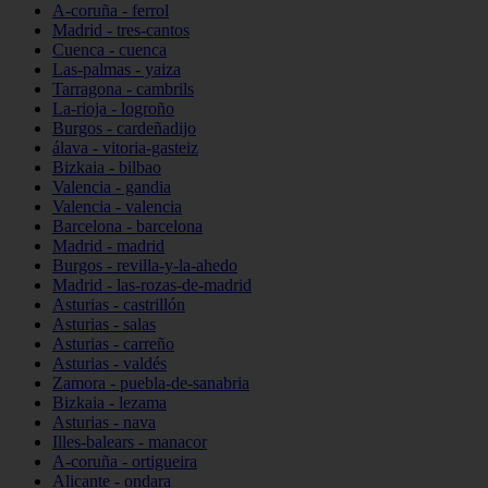
A-coruña - ferrol
Madrid - tres-cantos
Cuenca - cuenca
Las-palmas - yaiza
Tarragona - cambrils
La-rioja - logroño
Burgos - cardeñadijo
álava - vitoria-gasteiz
Bizkaia - bilbao
Valencia - gandia
Valencia - valencia
Barcelona - barcelona
Madrid - madrid
Burgos - revilla-y-la-ahedo
Madrid - las-rozas-de-madrid
Asturias - castrillón
Asturias - salas
Asturias - carreño
Asturias - valdés
Zamora - puebla-de-sanabria
Bizkaia - lezama
Asturias - nava
Illes-balears - manacor
A-coruña - ortigueira
Alicante - ondara