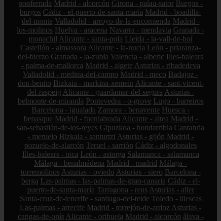
ponferrada
Madrid - alcorcón
Girona - palau-sator
Burgos -
burgos
Cádiz - el-puerto-de-santa-maría
Madrid - boadilla-
del-monte
Valladolid - arroyo-de-la-encomienda
Madrid -
los-molinos
Huelva - aracena
Navarra - mendavia
Granada -
monachil
Alicante - santa-pola
Lleida - la-vall-de-boí
Castellón - almassora
Alicante - la-nucia
León - priaranza-
del-bierzo
Granada - la-zubia
Valencia - alberic
Illes-balears
- palma-de-mallorca
Madrid - algete
Asturias - ribadedeva
Valladolid - medina-del-campo
Madrid - meco
Badajoz -
don-benito
Bizkaia - markina-xemein
Alicante - sant-vicent-
del-raspeig
Alicante - guardamar-del-segura
Asturias -
belmonte-de-miranda
Pontevedra - o-grove
Lugo - barreiros
Barcelona - igualada
Zamora - benavente
Huesca -
benasque
Madrid - fuenlabrada
Alicante - altea
Madrid -
san-sebastián-de-los-reyes
Gipuzkoa - hondarribia
Cantabria
- meruelo
Bizkaia - santurtzi
Asturias - gijón
Madrid -
pozuelo-de-alarcón
Teruel - sarrión
Cádiz - algodonales
Illes-balears - inca
León - astorga
Salamanca - salamanca
Málaga - benalmádena
Madrid - madrid
Málaga -
torremolinos
Asturias - oviedo
Asturias - siero
Barcelona -
berga
Las-palmas - las-palmas-de-gran-canaria
Cádiz - el-
puerto-de-santa-maría
Tarragona - reus
Asturias - aller
Santa-cruz-de-tenerife - santiago-del-teide
Toledo - illescas
Las-palmas - arrecife
Madrid - torrejón-de-ardoz
Asturias -
cangas-de-onís
Alicante - orihuela
Madrid - alcorcón
álava -