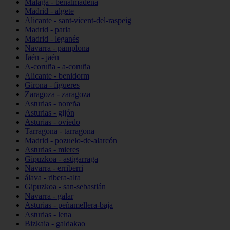
Málaga - benalmádena
Madrid - algete
Alicante - sant-vicent-del-raspeig
Madrid - parla
Madrid - leganés
Navarra - pamplona
Jaén - jaén
A-coruña - a-coruña
Alicante - benidorm
Girona - figueres
Zaragoza - zaragoza
Asturias - noreña
Asturias - gijón
Asturias - oviedo
Tarragona - tarragona
Madrid - pozuelo-de-alarcón
Asturias - mieres
Gipuzkoa - astigarraga
Navarra - erriberri
álava - ribera-alta
Gipuzkoa - san-sebastián
Navarra - galar
Asturias - peñamellera-baja
Asturias - lena
Bizkaia - galdakao