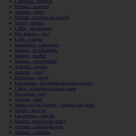
Cantabria - meruelo
Bizkaia - santurtzi
Asturias - gijón
Madrid - pozuelo-de-alarcón
Teruel - sarrión
Cádiz - algodonales
Illes-balears - inca
León - astorga
Salamanca - salamanca
Málaga - benalmádena
Madrid - madrid
Málaga - torremolinos
Asturias - oviedo
Asturias - siero
Barcelona - berga
Las-palmas - las-palmas-de-gran-canaria
Cádiz - el-puerto-de-santa-maría
Tarragona - reus
Asturias - aller
Santa-cruz-de-tenerife - santiago-del-teide
Toledo - illescas
Las-palmas - arrecife
Madrid - torrejón-de-ardoz
Asturias - cangas-de-onís
Alicante - orihuela