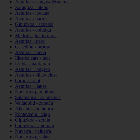
Asturias - cangas-del-narcea
Zaragoza - utebo
Asturias - laviana
Asturias - parres
Gipuzkoa - azpeitia
Asturias - colunga
Madrid - guadarrama
Asturias - siero
Castellón - orpesa
Asturias - navia
Illes-balears - inca
Lleida - naut-aran
Asturias - langreo
Asturias - villaviciosa
Girona - olot
Asturias - llanes
Navarra - pamplona
Salamanca - salamanca
Valladolid - zaratán
Alicante - benidorm
Pontevedra - vigo
Gipuzkoa - zerain
Gipuzkoa - andoain
Navarra - valtierra
Navarra - gesalatz