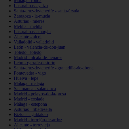
Málaga - ronda
Las-palmas - yaiza
Santa-cruz-de-tenerife - santa-úrsula
Zaragoza - la-muela
Asturias - mieres
Melilla - melilla
Las-palmas - mogán
Alicante - alcoi
Valladolid - valladolid
León - valencia-de-don-juan
Toledo - toledo
Madrid - alcalá-de-henares
León - garrafe-de-torío
Santa-cruz-de-tenerife - granadilla-de-abona
Pontevedra - vigo
Huelva - lepe
Málaga - málaga
Salamanca - salamanca
Madrid - pelayos-de-la-presa
Madrid - coslada
Málaga - estepona
Asturias - ribadesella
Bizkaia - galdakao
Madrid - torrejón-de-ardoz
Alicante - torrevieja