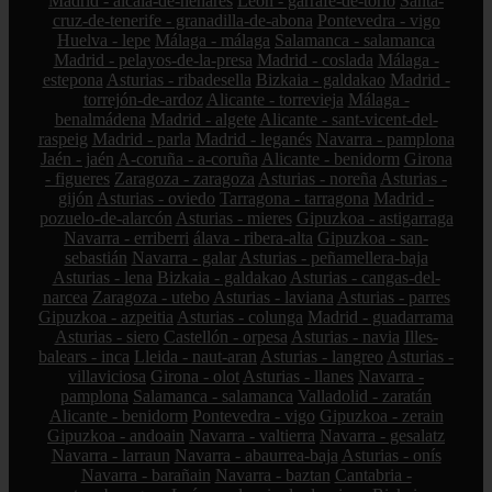
Madrid - alcalá-de-henares
León - garrafe-de-torío
Santa-
cruz-de-tenerife - granadilla-de-abona
Pontevedra - vigo
Huelva - lepe
Málaga - málaga
Salamanca - salamanca
Madrid - pelayos-de-la-presa
Madrid - coslada
Málaga -
estepona
Asturias - ribadesella
Bizkaia - galdakao
Madrid -
torrejón-de-ardoz
Alicante - torrevieja
Málaga -
benalmádena
Madrid - algete
Alicante - sant-vicent-del-
raspeig
Madrid - parla
Madrid - leganés
Navarra - pamplona
Jaén - jaén
A-coruña - a-coruña
Alicante - benidorm
Girona
- figueres
Zaragoza - zaragoza
Asturias - noreña
Asturias -
gijón
Asturias - oviedo
Tarragona - tarragona
Madrid -
pozuelo-de-alarcón
Asturias - mieres
Gipuzkoa - astigarraga
Navarra - erriberri
álava - ribera-alta
Gipuzkoa - san-
sebastián
Navarra - galar
Asturias - peñamellera-baja
Asturias - lena
Bizkaia - galdakao
Asturias - cangas-del-
narcea
Zaragoza - utebo
Asturias - laviana
Asturias - parres
Gipuzkoa - azpeitia
Asturias - colunga
Madrid - guadarrama
Asturias - siero
Castellón - orpesa
Asturias - navia
Illes-
balears - inca
Lleida - naut-aran
Asturias - langreo
Asturias -
villaviciosa
Girona - olot
Asturias - llanes
Navarra -
pamplona
Salamanca - salamanca
Valladolid - zaratán
Alicante - benidorm
Pontevedra - vigo
Gipuzkoa - zerain
Gipuzkoa - andoain
Navarra - valtierra
Navarra - gesalatz
Navarra - larraun
Navarra - abaurrea-baja
Asturias - onís
Navarra - barañain
Navarra - baztan
Cantabria -