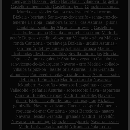
fuengirola
Bizkaia - getxo
Barcelona - vilanova-i-la-geltrú
Castellón - benicàssim
Castellón - jérica
Gipuzkoa - zumaia
Murcia - san-javier
Santa-cruz-de-tenerife - tacoronte
Bizkaia - berriatua
Santa-cruz-de-tenerife - santa-cruz-de-
tenerife
La-rioja - calahorra
Girona - das
Asturias - piloña
Cantabria - santander
Alicante - torrevieja
Castellón -
castelló-de-la-plana
Bizkaia - amorebieta-etxano
Madrid -
getafe
Burgos - medina-de-pomar
Valencia - xàtiva
Málaga -
ronda
Cantabria - torrelavega
Bizkaia - urduliz
Asturias -
san-martín-del-rey-aurelio
Asturias - proaza
Madrid -
alcobendas
Illes-balears - ibiza
Sevilla - bormujos
Murcia -
águilas
Zamora - galende
Asturias - vegadeo
Cantabria -
san-vicente-de-la-barquera
Navarra - erro
Madrid - collado-
villalba
Gipuzkoa - lasarte-oria
Asturias - aller
Granada -
almuñécar
Pontevedra - vilagarcía-de-arousa
Asturias - soto-
del-barco
León - león
Madrid - el-molar
Navarra -
lekunberri
A-coruña - betanzos
Las-palmas - agaete
Valladolid - peñafiel
Asturias - sobrescobio
álava - asparrena
Zamora - fuentes-de-ropel
Madrid - móstoles
Navarra -
deierri
Bizkaia - valle-de-trápaga-trapagaran
Bizkaia -
gamiz-fika
Navarra - ultzama
Cuenca - el-peral
Almería -
roquetas-de-mar
Cantabria - potes
Barcelona - mataró
Navarra - lesaka
Granada - granada
Madrid - el-vellón
Navarra - cintruénigo
Gipuzkoa - legorreta
Navarra - izaba
Madrid - rivas-vaciamadrid
Alicante - dénia
León -