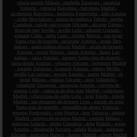
vitoria-gasteiz
Málaga - marbella
Zaragoza - zaragoza
Valencia - valencia
Barcelona - barcelona
Madrid -
alcobendas
Barcelona - badalona
Pontevedra - lalín
Asturias
- avilés
Illes-balears - palma-de-mallorca
Toledo - seseña
Cantabria - val-de-san-vicente
Alicante - alicante
Girona -
lloret-de-mar
Sevilla - sevilla
León - sahagún
Granada -
granada
Cádiz - tarifa
Lugo - viveiro
Murcia - san-javier
Santa-cruz-de-tenerife - tacoronte
Asturias - grado
Illes-
balears - santa-eulària-des-riu
Madrid - alcalá-de-henares
Asturias - gozón
Málaga - ronda
Asturias - llanes
Las-
palmas - yaiza
Asturias - langreo
Santa-cruz-de-tenerife -
santa-úrsula
Asturias - vegadeo
Alicante - benidorm
Madrid
- leganés
Zaragoza - la-muela
Asturias - mieres
Melilla -
melilla
Las-palmas - mogán
Asturias - parres
Madrid - el-
molar
Málaga - málaga
Alicante - alcoi
Valladolid -
valladolid
Tarragona - tarragona
Asturias - corvera-de-
asturias
León - valencia-de-don-juan
Madrid - valdemoro
Madrid - villaviciosa-de-odón
León - león
Toledo - toledo
Madrid - san-fernando-de-henares
León - garrafe-de-torío
Santa-cruz-de-tenerife - granadilla-de-abona
Valencia -
requena
Pontevedra - vigo
Huelva - lepe
Valencia - alginet
Madrid - pelayos-de-la-presa
Madrid - coslada
Málaga -
estepona
Asturias - piloña
Gipuzkoa - deba
Bizkaia - getxo
Asturias - ribadesella
Navarra - tafalla
Bizkaia - galdakao
Alicante - torrevieja
Burgos - burgos
Madrid - algete
Madrid