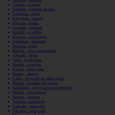
Cuenca - el-peral
Almería - roquetas-de-mar
Cantabria - potes
Barcelona - mataró
Navarra - lesaka
Granada - granada
Madrid - el-vellón
Navarra - cintruénigo
Gipuzkoa - legorreta
Navarra - izaba
Madrid - rivas-vaciamadrid
Alicante - dénia
León - ponferrada
Madrid - alcorcón
Girona - palau-sator
Burgos - burgos
Cádiz - el-puerto-de-santa-maría
Madrid - boadilla-del-monte
Valladolid - arroyo-de-la-encomienda
Madrid - los-molinos
Huelva - aracena
Navarra - mendavia
Granada - monachil
Alicante - santa-pola