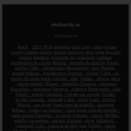
elesbardu.es
elesbardu.es
Inicio
2015
2016
argentina
arroz
aves
carnes
cocina
casera
comidas
espana
huevos
mariscos
otros
pasta
pescado
postres
producto
reposteria
tag
venezuela
verduras
vocabulario de cocina
Madrid - pozuelo-de-alarcón
Teruel -
sarrión
Cádiz - algodonales
Illes-balears - inca
Madrid -
madrid
Málaga - torremolinos
Asturias - oviedo
Cádiz - el-
puerto-de-santa-maría
Asturias - aller
Toledo - illescas
álava
- vitoria-gasteiz
Málaga - marbella
Zaragoza - zaragoza
Barcelona - barcelona
Valencia - valencia
Pontevedra - lalín
Toledo - seseña
Cantabria - val-de-san-vicente
Sevilla -
sevilla
Granada - granada
Cádiz - tarifa
Lugo - viveiro
Murcia - san-javier
Santa-cruz-de-tenerife - tacoronte
Málaga - ronda
Las-palmas - yaiza
Santa-cruz-de-tenerife -
santa-úrsula
Zaragoza - la-muela
Asturias - mieres
Melilla -
melilla
Las-palmas - mogán
Alicante - alcoi
Valladolid -
valladolid
León - valencia-de-don-juan
Toledo - toledo