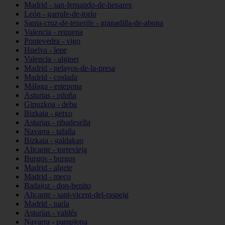
Madrid - san-fernando-de-henares
León - garrafe-de-torío
Santa-cruz-de-tenerife - granadilla-de-abona
Valencia - requena
Pontevedra - vigo
Huelva - lepe
Valencia - alginet
Madrid - pelayos-de-la-presa
Madrid - coslada
Málaga - estepona
Asturias - piloña
Gipuzkoa - deba
Bizkaia - getxo
Asturias - ribadesella
Navarra - tafalla
Bizkaia - galdakao
Alicante - torrevieja
Burgos - burgos
Madrid - algete
Madrid - meco
Badajoz - don-benito
Alicante - sant-vicent-del-raspeig
Madrid - parla
Asturias - valdés
Navarra - pamplona