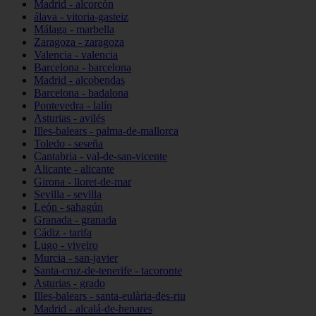
Madrid - alcorcón
álava - vitoria-gasteiz
Málaga - marbella
Zaragoza - zaragoza
Valencia - valencia
Barcelona - barcelona
Madrid - alcobendas
Barcelona - badalona
Pontevedra - lalín
Asturias - avilés
Illes-balears - palma-de-mallorca
Toledo - seseña
Cantabria - val-de-san-vicente
Alicante - alicante
Girona - lloret-de-mar
Sevilla - sevilla
León - sahagún
Granada - granada
Cádiz - tarifa
Lugo - viveiro
Murcia - san-javier
Santa-cruz-de-tenerife - tacoronte
Asturias - grado
Illes-balears - santa-eulària-des-riu
Madrid - alcalá-de-henares