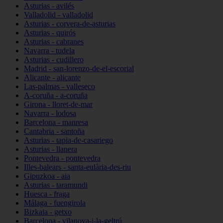
Asturias - avilés
Valladolid - valladolid
Asturias - corvera-de-asturias
Asturias - quirós
Asturias - cabranes
Navarra - tudela
Asturias - cudillero
Madrid - san-lorenzo-de-el-escorial
Alicante - alicante
Las-palmas - valleseco
A-coruña - a-coruña
Girona - lloret-de-mar
Navarra - lodosa
Barcelona - manresa
Cantabria - santoña
Asturias - tapia-de-casariego
Asturias - llanera
Pontevedra - pontevedra
Illes-balears - santa-eulària-des-riu
Gipuzkoa - aia
Asturias - taramundi
Huesca - fraga
Málaga - fuengirola
Bizkaia - getxo
Barcelona - vilanova-i-la-geltrú