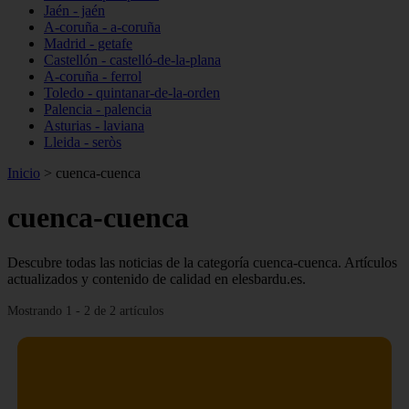
Jaén - jaén
A-coruña - a-coruña
Madrid - getafe
Castellón - castelló-de-la-plana
A-coruña - ferrol
Toledo - quintanar-de-la-orden
Palencia - palencia
Asturias - laviana
Lleida - seròs
Inicio
>
cuenca-cuenca
cuenca-cuenca
Descubre todas las noticias de la categoría cuenca-cuenca. Artículos
actualizados y contenido de calidad en elesbardu.es.
Mostrando 1 - 2 de 2 artículos