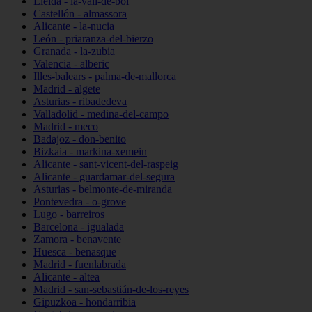
Lleida - la-vall-de-boí
Castellón - almassora
Alicante - la-nucia
León - priaranza-del-bierzo
Granada - la-zubia
Valencia - alberic
Illes-balears - palma-de-mallorca
Madrid - algete
Asturias - ribadedeva
Valladolid - medina-del-campo
Madrid - meco
Badajoz - don-benito
Bizkaia - markina-xemein
Alicante - sant-vicent-del-raspeig
Alicante - guardamar-del-segura
Asturias - belmonte-de-miranda
Pontevedra - o-grove
Lugo - barreiros
Barcelona - igualada
Zamora - benavente
Huesca - benasque
Madrid - fuenlabrada
Alicante - altea
Madrid - san-sebastián-de-los-reyes
Gipuzkoa - hondarribia