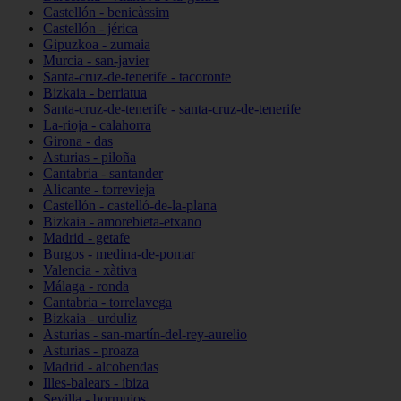
Castellón - benicàssim
Castellón - jérica
Gipuzkoa - zumaia
Murcia - san-javier
Santa-cruz-de-tenerife - tacoronte
Bizkaia - berriatua
Santa-cruz-de-tenerife - santa-cruz-de-tenerife
La-rioja - calahorra
Girona - das
Asturias - piloña
Cantabria - santander
Alicante - torrevieja
Castellón - castelló-de-la-plana
Bizkaia - amorebieta-etxano
Madrid - getafe
Burgos - medina-de-pomar
Valencia - xàtiva
Málaga - ronda
Cantabria - torrelavega
Bizkaia - urduliz
Asturias - san-martín-del-rey-aurelio
Asturias - proaza
Madrid - alcobendas
Illes-balears - ibiza
Sevilla - bormujos