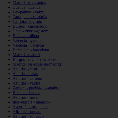
Madrid - tres-cantos
Cuenca - cuenca
Las-palmas - yaiza
Tarragona - cambrils
La-rioja - logroño
Burgos - cardeñadijo
álava - vitoria-gasteiz
Bizkaia - bilbao
Valencia - gandia
Valencia - valencia
Barcelona - barcelona
Madrid - madrid
Burgos - revilla-y-la-ahedo
Madrid - las-rozas-de-madrid
Asturias - castrillón
Asturias - salas
Asturias - carreño
Asturias - valdés
Zamora - puebla-de-sanabria
Bizkaia - lezama
Asturias - nava
Illes-balears - manacor
A-coruña - ortigueira
Alicante - ondara
Asturias - somiedo