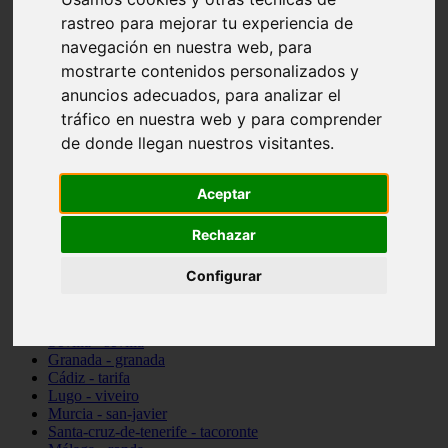
Madrid - pozuelo-de-alarcón
rastreo para mejorar tu experiencia de
Teruel - sarrión
navegación en nuestra web, para
Cádiz - algodonales
mostrarte contenidos personalizados y
Illes-balears - inca
Madrid - madrid
anuncios adecuados, para analizar el
Málaga - torremolinos
tráfico en nuestra web y para comprender
Asturias - oviedo
de donde llegan nuestros visitantes.
Cádiz - el-puerto-de-santa-maría
Asturias - aller
Toledo - illescas
Aceptar
álava - vitoria-gasteiz
Málaga - marbella
Zaragoza - zaragoza
Rechazar
Barcelona - barcelona
Valencia - valencia
Configurar
Pontevedra - lalín
Toledo - seseña
Cantabria - val-de-san-vicente
Sevilla - sevilla
Granada - granada
Cádiz - tarifa
Lugo - viveiro
Murcia - san-javier
Santa-cruz-de-tenerife - tacoronte