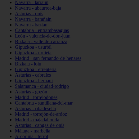
Navarra - larraun
Navarra - abaurrea-baja
Asturias - onís
Navarra - barañain
Navarra - baztan
Cantabria - entrambasaguas
León - valencia-de-don-juan
Bizkaia - valle-de-carranza
Gipuzkoa - usurbil
Gipuzkoa - urnieta
Madrid - san-fernando-de-henares
Bizkaia - loiu
Gipuzkoa - errenteria
Asturias - cabrales
Gipuzkoa - hernani
Salamanca - ciudad-rodrigo
Asturias - gozón
Madrid - torrelodones
Cantabria - santillana-del-mar
Asturias - ribadesella
Madrid - torrejón-de-ardoz
Madrid - majadahonda
Asturias - cangas-de-onís
Málaga - marbella
A-coruña - ferrol