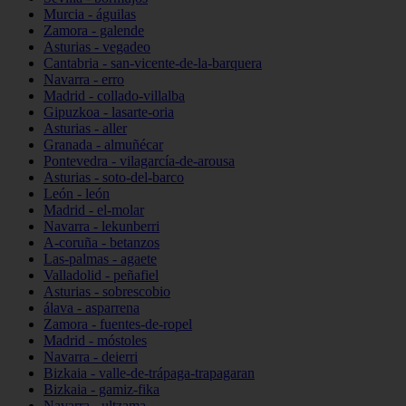
Murcia - águilas
Zamora - galende
Asturias - vegadeo
Cantabria - san-vicente-de-la-barquera
Navarra - erro
Madrid - collado-villalba
Gipuzkoa - lasarte-oria
Asturias - aller
Granada - almuñécar
Pontevedra - vilagarcía-de-arousa
Asturias - soto-del-barco
León - león
Madrid - el-molar
Navarra - lekunberri
A-coruña - betanzos
Las-palmas - agaete
Valladolid - peñafiel
Asturias - sobrescobio
álava - asparrena
Zamora - fuentes-de-ropel
Madrid - móstoles
Navarra - deierri
Bizkaia - valle-de-trápaga-trapagaran
Bizkaia - gamiz-fika
Navarra - ultzama