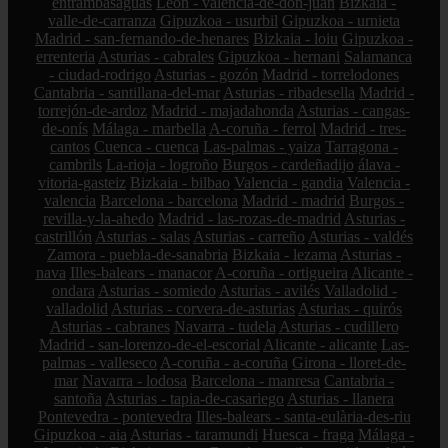
entrambasaguas
León - valencia-de-don-juan
Bizkaia -
valle-de-carranza
Gipuzkoa - usurbil
Gipuzkoa - urnieta
Madrid - san-fernando-de-henares
Bizkaia - loiu
Gipuzkoa -
errenteria
Asturias - cabrales
Gipuzkoa - hernani
Salamanca
- ciudad-rodrigo
Asturias - gozón
Madrid - torrelodones
Cantabria - santillana-del-mar
Asturias - ribadesella
Madrid -
torrejón-de-ardoz
Madrid - majadahonda
Asturias - cangas-
de-onís
Málaga - marbella
A-coruña - ferrol
Madrid - tres-
cantos
Cuenca - cuenca
Las-palmas - yaiza
Tarragona -
cambrils
La-rioja - logroño
Burgos - cardeñadijo
álava -
vitoria-gasteiz
Bizkaia - bilbao
Valencia - gandia
Valencia -
valencia
Barcelona - barcelona
Madrid - madrid
Burgos -
revilla-y-la-ahedo
Madrid - las-rozas-de-madrid
Asturias -
castrillón
Asturias - salas
Asturias - carreño
Asturias - valdés
Zamora - puebla-de-sanabria
Bizkaia - lezama
Asturias -
nava
Illes-balears - manacor
A-coruña - ortigueira
Alicante -
ondara
Asturias - somiedo
Asturias - avilés
Valladolid -
valladolid
Asturias - corvera-de-asturias
Asturias - quirós
Asturias - cabranes
Navarra - tudela
Asturias - cudillero
Madrid - san-lorenzo-de-el-escorial
Alicante - alicante
Las-
palmas - valleseco
A-coruña - a-coruña
Girona - lloret-de-
mar
Navarra - lodosa
Barcelona - manresa
Cantabria -
santoña
Asturias - tapia-de-casariego
Asturias - llanera
Pontevedra - pontevedra
Illes-balears - santa-eulària-des-riu
Gipuzkoa - aia
Asturias - taramundi
Huesca - fraga
Málaga -