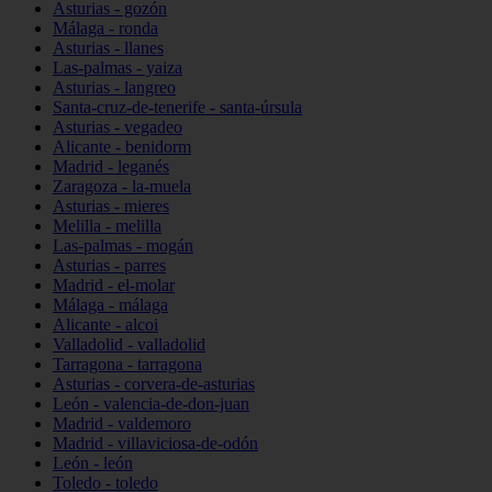
Asturias - gozón
Málaga - ronda
Asturias - llanes
Las-palmas - yaiza
Asturias - langreo
Santa-cruz-de-tenerife - santa-úrsula
Asturias - vegadeo
Alicante - benidorm
Madrid - leganés
Zaragoza - la-muela
Asturias - mieres
Melilla - melilla
Las-palmas - mogán
Asturias - parres
Madrid - el-molar
Málaga - málaga
Alicante - alcoi
Valladolid - valladolid
Tarragona - tarragona
Asturias - corvera-de-asturias
León - valencia-de-don-juan
Madrid - valdemoro
Madrid - villaviciosa-de-odón
León - león
Toledo - toledo