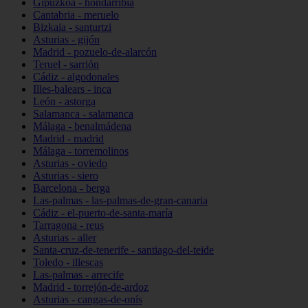
Gipuzkoa - hondarribia
Cantabria - meruelo
Bizkaia - santurtzi
Asturias - gijón
Madrid - pozuelo-de-alarcón
Teruel - sarrión
Cádiz - algodonales
Illes-balears - inca
León - astorga
Salamanca - salamanca
Málaga - benalmádena
Madrid - madrid
Málaga - torremolinos
Asturias - oviedo
Asturias - siero
Barcelona - berga
Las-palmas - las-palmas-de-gran-canaria
Cádiz - el-puerto-de-santa-maría
Tarragona - reus
Asturias - aller
Santa-cruz-de-tenerife - santiago-del-teide
Toledo - illescas
Las-palmas - arrecife
Madrid - torrejón-de-ardoz
Asturias - cangas-de-onís