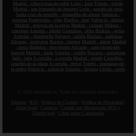
Madrid - villaviciosa-de-odón
León - león
Toledo - toledo
Madrid - san-fernando-de-henares
León - garrafe-de-torío
Santa-cruz-de-tenerife - granadilla-de-abona
Valencia -
requena
Pontevedra - vigo
Huelva - lepe
Valencia - alginet
Madrid - pelayos-de-la-presa
Madrid - coslada
Málaga -
estepona
Asturias - piloña
Gipuzkoa - deba
Bizkaia - getxo
Asturias - ribadesella
Navarra - tafalla
Bizkaia - galdakao
Alicante - torrevieja
Burgos - burgos
Madrid - algete
Madrid
- meco
Badajoz - don-benito
Alicante - sant-vicent-del-
raspeig
Madrid - parla
Asturias - valdés
Navarra - pamplona
Jaén - jaén
A-coruña - a-coruña
Madrid - getafe
Castellón -
castelló-de-la-plana
A-coruña - ferrol
Toledo - quintanar-de-
la-orden
Palencia - palencia
Asturias - laviana
Lleida - seròs
© 2026 elesbardu.es. Todos los derechos reservados.
Sitemap
|
RSS
|
Política de Cookies
|
Política de Privacidad
|
Aviso legal
|
Contacto
|
Creado por 0lemiswebs SEO y
Diseño web
|
Libro sobre Cabañuelas