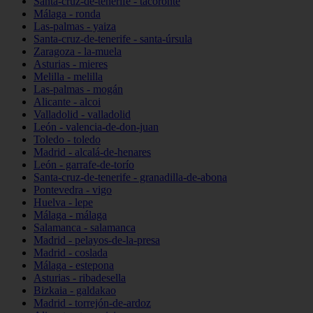
Santa-cruz-de-tenerife - tacoronte
Málaga - ronda
Las-palmas - yaiza
Santa-cruz-de-tenerife - santa-úrsula
Zaragoza - la-muela
Asturias - mieres
Melilla - melilla
Las-palmas - mogán
Alicante - alcoi
Valladolid - valladolid
León - valencia-de-don-juan
Toledo - toledo
Madrid - alcalá-de-henares
León - garrafe-de-torío
Santa-cruz-de-tenerife - granadilla-de-abona
Pontevedra - vigo
Huelva - lepe
Málaga - málaga
Salamanca - salamanca
Madrid - pelayos-de-la-presa
Madrid - coslada
Málaga - estepona
Asturias - ribadesella
Bizkaia - galdakao
Madrid - torrejón-de-ardoz