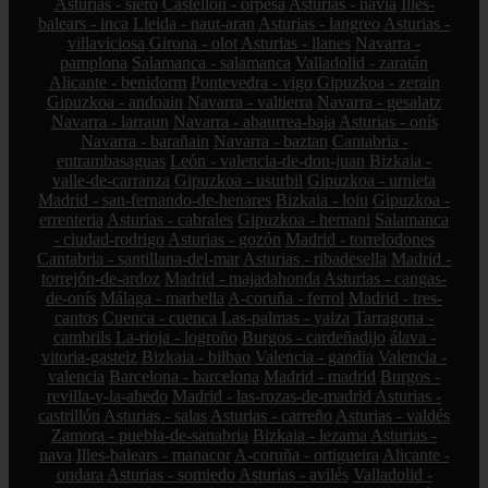
Asturias - siero
Castellón - orpesa
Asturias - navia
Illes-
balears - inca
Lleida - naut-aran
Asturias - langreo
Asturias -
villaviciosa
Girona - olot
Asturias - llanes
Navarra -
pamplona
Salamanca - salamanca
Valladolid - zaratán
Alicante - benidorm
Pontevedra - vigo
Gipuzkoa - zerain
Gipuzkoa - andoain
Navarra - valtierra
Navarra - gesalatz
Navarra - larraun
Navarra - abaurrea-baja
Asturias - onís
Navarra - barañain
Navarra - baztan
Cantabria -
entrambasaguas
León - valencia-de-don-juan
Bizkaia -
valle-de-carranza
Gipuzkoa - usurbil
Gipuzkoa - urnieta
Madrid - san-fernando-de-henares
Bizkaia - loiu
Gipuzkoa -
errenteria
Asturias - cabrales
Gipuzkoa - hernani
Salamanca
- ciudad-rodrigo
Asturias - gozón
Madrid - torrelodones
Cantabria - santillana-del-mar
Asturias - ribadesella
Madrid -
torrejón-de-ardoz
Madrid - majadahonda
Asturias - cangas-
de-onís
Málaga - marbella
A-coruña - ferrol
Madrid - tres-
cantos
Cuenca - cuenca
Las-palmas - yaiza
Tarragona -
cambrils
La-rioja - logroño
Burgos - cardeñadijo
álava -
vitoria-gasteiz
Bizkaia - bilbao
Valencia - gandia
Valencia -
valencia
Barcelona - barcelona
Madrid - madrid
Burgos -
revilla-y-la-ahedo
Madrid - las-rozas-de-madrid
Asturias -
castrillón
Asturias - salas
Asturias - carreño
Asturias - valdés
Zamora - puebla-de-sanabria
Bizkaia - lezama
Asturias -
nava
Illes-balears - manacor
A-coruña - ortigueira
Alicante -
ondara
Asturias - somiedo
Asturias - avilés
Valladolid -