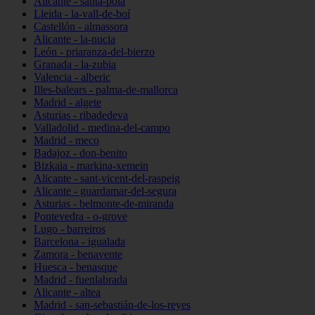
Alicante - santa-pola
Lleida - la-vall-de-boí
Castellón - almassora
Alicante - la-nucia
León - priaranza-del-bierzo
Granada - la-zubia
Valencia - alberic
Illes-balears - palma-de-mallorca
Madrid - algete
Asturias - ribadedeva
Valladolid - medina-del-campo
Madrid - meco
Badajoz - don-benito
Bizkaia - markina-xemein
Alicante - sant-vicent-del-raspeig
Alicante - guardamar-del-segura
Asturias - belmonte-de-miranda
Pontevedra - o-grove
Lugo - barreiros
Barcelona - igualada
Zamora - benavente
Huesca - benasque
Madrid - fuenlabrada
Alicante - altea
Madrid - san-sebastián-de-los-reyes