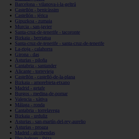
Barcelona - vilanova-i-la-geltrú
Castellón - benicàssim
Castellón - jérica
Gipuzkoa - zumaia
Murcia - san-javier
Santa-cruz-de-tenerife - tacoronte
Bizkaia - berriatua
Santa-cruz-de-tenerife - santa-cruz-de-tenerife
La-rioja - calahorra
Girona - das
Asturias - piloña
Cantabria - santander
Alicante - torrevieja
Castellón - castelló-de-la-plana
Bizkaia - amorebieta-etxano
Madrid - getafe
Burgos - medina-de-pomar
Valencia - xàtiva
Málaga - ronda
Cantabria - torrelavega
Bizkaia - urduliz
Asturias - san-martín-del-rey-aurelio
Asturias - proaza
Madrid - alcobendas
Illes-balears - ibiza