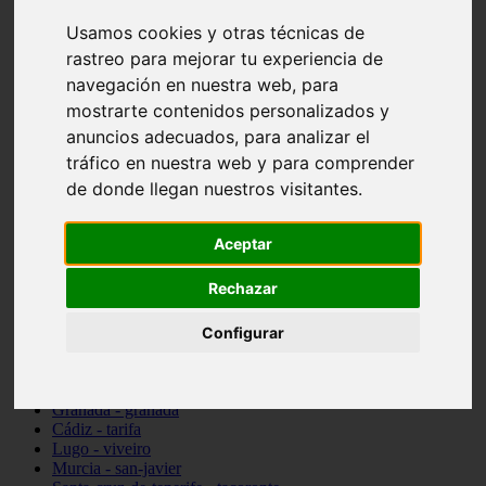
vocabulario de cocina
Usamos cookies y otras técnicas de
Madrid - pozuelo-de-alarcón
rastreo para mejorar tu experiencia de
Teruel - sarrión
Cádiz - algodonales
navegación en nuestra web, para
Illes-balears - inca
mostrarte contenidos personalizados y
Madrid - madrid
anuncios adecuados, para analizar el
Málaga - torremolinos
Asturias - oviedo
tráfico en nuestra web y para comprender
Cádiz - el-puerto-de-santa-maría
de donde llegan nuestros visitantes.
Asturias - aller
Toledo - illescas
álava - vitoria-gasteiz
Aceptar
Málaga - marbella
Zaragoza - zaragoza
Rechazar
Barcelona - barcelona
Valencia - valencia
Pontevedra - lalín
Configurar
Toledo - seseña
Cantabria - val-de-san-vicente
Sevilla - sevilla
Granada - granada
Cádiz - tarifa
Lugo - viveiro
Murcia - san-javier