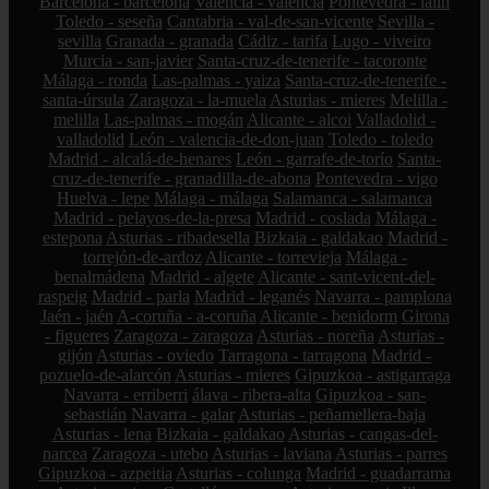
Barcelona - barcelona
Valencia - valencia
Pontevedra - lalín
Toledo - seseña
Cantabria - val-de-san-vicente
Sevilla -
sevilla
Granada - granada
Cádiz - tarifa
Lugo - viveiro
Murcia - san-javier
Santa-cruz-de-tenerife - tacoronte
Málaga - ronda
Las-palmas - yaiza
Santa-cruz-de-tenerife -
santa-úrsula
Zaragoza - la-muela
Asturias - mieres
Melilla -
melilla
Las-palmas - mogán
Alicante - alcoi
Valladolid -
valladolid
León - valencia-de-don-juan
Toledo - toledo
Madrid - alcalá-de-henares
León - garrafe-de-torío
Santa-
cruz-de-tenerife - granadilla-de-abona
Pontevedra - vigo
Huelva - lepe
Málaga - málaga
Salamanca - salamanca
Madrid - pelayos-de-la-presa
Madrid - coslada
Málaga -
estepona
Asturias - ribadesella
Bizkaia - galdakao
Madrid -
torrejón-de-ardoz
Alicante - torrevieja
Málaga -
benalmádena
Madrid - algete
Alicante - sant-vicent-del-
raspeig
Madrid - parla
Madrid - leganés
Navarra - pamplona
Jaén - jaén
A-coruña - a-coruña
Alicante - benidorm
Girona
- figueres
Zaragoza - zaragoza
Asturias - noreña
Asturias -
gijón
Asturias - oviedo
Tarragona - tarragona
Madrid -
pozuelo-de-alarcón
Asturias - mieres
Gipuzkoa - astigarraga
Navarra - erriberri
álava - ribera-alta
Gipuzkoa - san-
sebastián
Navarra - galar
Asturias - peñamellera-baja
Asturias - lena
Bizkaia - galdakao
Asturias - cangas-del-
narcea
Zaragoza - utebo
Asturias - laviana
Asturias - parres
Gipuzkoa - azpeitia
Asturias - colunga
Madrid - guadarrama