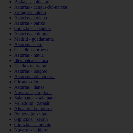
Bizkaia - galdakao
Asturias - cangas-del-narcea
Zaragoza - utebo
Asturias - laviana
Asturias - parres
Gipuzkoa - azpeitia
Asturias - colunga
Madrid - guadarrama
Asturias - siero
Castellón - orpesa
Asturias - navia
Illes-balears - inca
Lleida - naut-aran
Asturias - langreo
Asturias - villaviciosa
Girona - olot
Asturias - llanes
Navarra - pamplona
Salamanca - salamanca
Valladolid - zaratán
Alicante - benidorm
Pontevedra - vigo
Gipuzkoa - zerain
Gipuzkoa - andoain
Navarra - valtierra