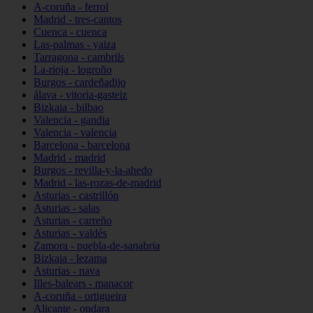
A-coruña - ferrol
Madrid - tres-cantos
Cuenca - cuenca
Las-palmas - yaiza
Tarragona - cambrils
La-rioja - logroño
Burgos - cardeñadijo
álava - vitoria-gasteiz
Bizkaia - bilbao
Valencia - gandia
Valencia - valencia
Barcelona - barcelona
Madrid - madrid
Burgos - revilla-y-la-ahedo
Madrid - las-rozas-de-madrid
Asturias - castrillón
Asturias - salas
Asturias - carreño
Asturias - valdés
Zamora - puebla-de-sanabria
Bizkaia - lezama
Asturias - nava
Illes-balears - manacor
A-coruña - ortigueira
Alicante - ondara