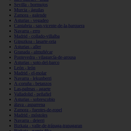
Sevilla - bormujos
Murcia - águilas
Zamora - galende
Asturias - vegadeo
Cantabria - san-vicente-de-la-barquera
Navarra - erro
Madrid - collado-villalba
Gipuzkoa - lasarte-oria
Asturias - aller
Granada - almuñécar
Pontevedra - vilagarcía-de-arousa
Asturias - soto-del-barco
León - león
Madrid - el-molar
Navarra - lekunberri
A-coruña - betanzos
Las-palmas - agaete
Valladolid - peñafiel
Asturias - sobrescobio
álava - asparrena
Zamora - fuentes-de-ropel
Madrid - móstoles
Navarra - deierri
Bizkaia - valle-de-trápaga-trapagaran
Bizkaia - gamiz-fika