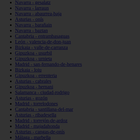
Navarra - gesalatz
Navarra - larraun
Navarra - abaurrea-baja
Asturias - onís
Navarra - barañain
Navarra - baztan
Cantabria - entrambasaguas
León - valencia-de-don-juan
Bizkaia - valle-de-carranza
Gipuzkoa - usurbil
Gipuzkoa - urnieta
Madrid - san-fernando-de-henares
Bizkaia - loiu
Gipuzkoa - errenteria
Asturias - cabrales
Gipuzkoa - hernani
Salamanca - ciudad-rodrigo
Asturias - gozón
Madrid - torrelodones
Cantabria - santillana-del-mar
Asturias - ribadesella
Madrid - torrejón-de-ardoz
Madrid - majadahonda
Asturias - cangas-de-onís
Málaga - marbella