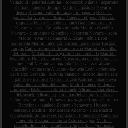
Valladolid - peñafiel
Asturias - sobrescobio
álava - asparrena
Zamora - fuentes-de-ropel
Madrid - móstoles
Navarra -
deierri
Bizkaia - valle-de-trápaga-trapagaran
Bizkaia -
gamiz-fika
Navarra - ultzama
Cuenca - el-peral
Almería -
roquetas-de-mar
Cantabria - potes
Barcelona - mataró
Navarra - lesaka
Granada - granada
Madrid - el-vellón
Navarra - cintruénigo
Gipuzkoa - legorreta
Navarra - izaba
Madrid - rivas-vaciamadrid
Alicante - dénia
León -
ponferrada
Madrid - alcorcón
Girona - palau-sator
Burgos -
burgos
Cádiz - el-puerto-de-santa-maría
Madrid - boadilla-
del-monte
Valladolid - arroyo-de-la-encomienda
Madrid -
los-molinos
Huelva - aracena
Navarra - mendavia
Granada -
monachil
Alicante - santa-pola
Lleida - la-vall-de-boí
Castellón - almassora
Alicante - la-nucia
León - priaranza-
del-bierzo
Granada - la-zubia
Valencia - alberic
Illes-balears
- palma-de-mallorca
Madrid - algete
Asturias - ribadedeva
Valladolid - medina-del-campo
Madrid - meco
Badajoz -
don-benito
Bizkaia - markina-xemein
Alicante - sant-vicent-
del-raspeig
Alicante - guardamar-del-segura
Asturias -
belmonte-de-miranda
Pontevedra - o-grove
Lugo - barreiros
Barcelona - igualada
Zamora - benavente
Huesca -
benasque
Madrid - fuenlabrada
Alicante - altea
Madrid -
san-sebastián-de-los-reyes
Gipuzkoa - hondarribia
Cantabria
- meruelo
Bizkaia - santurtzi
Asturias - gijón
Madrid -
pozuelo-de-alarcón
Teruel - sarrión
Cádiz - algodonales