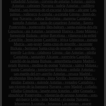
valladolid
Asturias - corvera-de-asturias
Asturias - quirós
Asturias - cabranes
Navarra - tudela
Asturias - cudillero
Madrid - san-lorenzo-de-el-escorial
Alicante - alicante
Las-
palmas - valleseco
A-coruña - a-coruña
Girona - lloret-de-
mar
Navarra - lodosa
Barcelona - manresa
Cantabria -
santoña
Asturias - tapia-de-casariego
Asturias - llanera
Pontevedra - pontevedra
Illes-balears - santa-eulària-des-riu
Gipuzkoa - aia
Asturias - taramundi
Huesca - fraga
Málaga -
fuengirola
Bizkaia - getxo
Barcelona - vilanova-i-la-geltrú
Castellón - benicàssim
Castellón - jérica
Gipuzkoa - zumaia
Murcia - san-javier
Santa-cruz-de-tenerife - tacoronte
Bizkaia - berriatua
Santa-cruz-de-tenerife - santa-cruz-de-
tenerife
La-rioja - calahorra
Girona - das
Asturias - piloña
Cantabria - santander
Alicante - torrevieja
Castellón -
castelló-de-la-plana
Bizkaia - amorebieta-etxano
Madrid -
getafe
Burgos - medina-de-pomar
Valencia - xàtiva
Málaga -
ronda
Cantabria - torrelavega
Bizkaia - urduliz
Asturias -
san-martín-del-rey-aurelio
Asturias - proaza
Madrid -
alcobendas
Illes-balears - ibiza
Sevilla - bormujos
Murcia -
águilas
Zamora - galende
Asturias - vegadeo
Cantabria -
san-vicente-de-la-barquera
Navarra - erro
Madrid - collado-
villalba
Gipuzkoa - lasarte-oria
Asturias - aller
Granada -
almuñécar
Pontevedra - vilagarcía-de-arousa
Asturias - soto-
del-barco
León - león
Madrid - el-molar
Navarra -
lekunberri
A-coruña - betanzos
Las-palmas - agaete