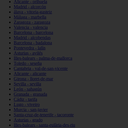
Alicante - orihuela
Madrid - alcorcón
álava - vitoria-gasteiz
Málaga - marbella
Zaragoza - zaragoza
Valencia - valencia
Barcelona - barcelona
Madrid - alcobendas
Barcelona - badalona
Pontevedra - lalín
Asturias - avilés
Illes-balears - palma-de-mallorca
Toledo - seseña
Cantabria - val-de-san-vicente
Alicante - alicante
Girona - lloret-de-mar
Sevilla - sevilla
León - sahagún
Granada - granada
Cádiz - tarifa
Lugo - viveiro
Murcia - san-javier
Santa-cruz-de-tenerife - tacoronte
Asturias - grado
Illes-balears - santa-eulària-des-riu