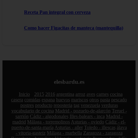
Receta Pan integral con cerveza
Como hacer Figacitas de manteca (mantequilla)
elesbardu.es
Inicio
2015
2016
argentina
arroz
aves
carnes
cocina
casera
comidas
espana
huevos
mariscos
otros
pasta
pescado
postres
producto
reposteria
tag
venezuela
verduras
vocabulario de cocina
Madrid - pozuelo-de-alarcón
Teruel -
sarrión
Cádiz - algodonales
Illes-balears - inca
Madrid -
madrid
Málaga - torremolinos
Asturias - oviedo
Cádiz - el-
puerto-de-santa-maría
Asturias - aller
Toledo - illescas
álava
- vitoria-gasteiz
Málaga - marbella
Zaragoza - zaragoza