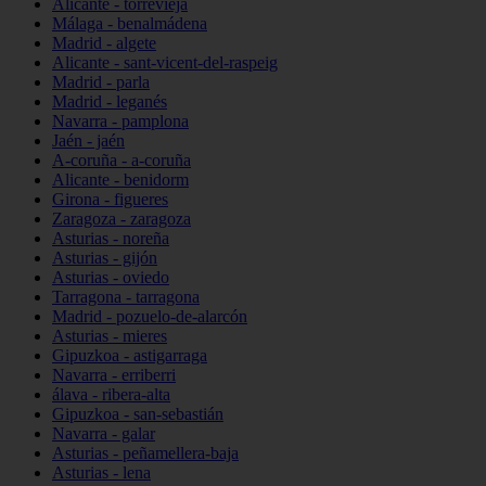
Alicante - torrevieja
Málaga - benalmádena
Madrid - algete
Alicante - sant-vicent-del-raspeig
Madrid - parla
Madrid - leganés
Navarra - pamplona
Jaén - jaén
A-coruña - a-coruña
Alicante - benidorm
Girona - figueres
Zaragoza - zaragoza
Asturias - noreña
Asturias - gijón
Asturias - oviedo
Tarragona - tarragona
Madrid - pozuelo-de-alarcón
Asturias - mieres
Gipuzkoa - astigarraga
Navarra - erriberri
álava - ribera-alta
Gipuzkoa - san-sebastián
Navarra - galar
Asturias - peñamellera-baja
Asturias - lena