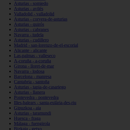
Asturias - somiedo
Asturias - avilés
Valladolid - valladolid
Asturias - corvera-de-asturias
Asturias - quirós
Asturias - cabranes
Navarra - tudela
Asturias - cudillero
Madrid - san-lorenzo-de-el-escorial
Alicante - alicante
Las-palmas - valleseco
A-coruña - a-coruña
Girona - lloret-de-mar
Navarra - lodosa
Barcelona - manresa
Cantabria - santoña
Asturias - tapia-de-casariego
Asturias - llanera
Pontevedra - pontevedra
Illes-balears - santa-eulària-des-riu
Gipuzkoa - aia
Asturias - taramundi
Huesca - fraga
Málaga - fuengirola
Bizkaia - getxo