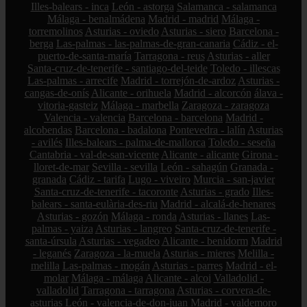
Illes-balears - inca
León - astorga
Salamanca - salamanca
Málaga - benalmádena
Madrid - madrid
Málaga -
torremolinos
Asturias - oviedo
Asturias - siero
Barcelona -
berga
Las-palmas - las-palmas-de-gran-canaria
Cádiz - el-
puerto-de-santa-maría
Tarragona - reus
Asturias - aller
Santa-cruz-de-tenerife - santiago-del-teide
Toledo - illescas
Las-palmas - arrecife
Madrid - torrejón-de-ardoz
Asturias -
cangas-de-onís
Alicante - orihuela
Madrid - alcorcón
álava -
vitoria-gasteiz
Málaga - marbella
Zaragoza - zaragoza
Valencia - valencia
Barcelona - barcelona
Madrid -
alcobendas
Barcelona - badalona
Pontevedra - lalín
Asturias
- avilés
Illes-balears - palma-de-mallorca
Toledo - seseña
Cantabria - val-de-san-vicente
Alicante - alicante
Girona -
lloret-de-mar
Sevilla - sevilla
León - sahagún
Granada -
granada
Cádiz - tarifa
Lugo - viveiro
Murcia - san-javier
Santa-cruz-de-tenerife - tacoronte
Asturias - grado
Illes-
balears - santa-eulària-des-riu
Madrid - alcalá-de-henares
Asturias - gozón
Málaga - ronda
Asturias - llanes
Las-
palmas - yaiza
Asturias - langreo
Santa-cruz-de-tenerife -
santa-úrsula
Asturias - vegadeo
Alicante - benidorm
Madrid
- leganés
Zaragoza - la-muela
Asturias - mieres
Melilla -
melilla
Las-palmas - mogán
Asturias - parres
Madrid - el-
molar
Málaga - málaga
Alicante - alcoi
Valladolid -
valladolid
Tarragona - tarragona
Asturias - corvera-de-
asturias
León - valencia-de-don-juan
Madrid - valdemoro