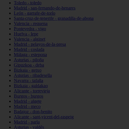
Toledo - toledo
Madrid - san-fernando-de-henares
León - garrafe-de-torío
Santa-cruz-de-tenerife - granadilla-de-abona
Valencia - requena
Pontevedra - vigo
Huelva - lepe
Valencia - alginet
Madrid - pelayos-de-la-presa
Madrid - coslada
Málaga - estepona
Asturias - piloña
Gipuzkoa - deba
Bizkaia - getxo
Asturias - ribadesella
Navarra - tafalla
Bizkaia - galdakao
Alicante - torrevieja
Burgos - burgos
Madrid - algete
Madrid - meco
Badajoz - don-benito
Alicante - sant-vicent-del-raspeig
Madrid - parla
Asturias - valdés