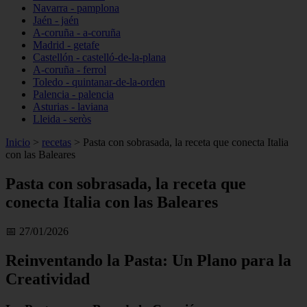
Navarra - pamplona
Jaén - jaén
A-coruña - a-coruña
Madrid - getafe
Castellón - castelló-de-la-plana
A-coruña - ferrol
Toledo - quintanar-de-la-orden
Palencia - palencia
Asturias - laviana
Lleida - seròs
Inicio
>
recetas
>
Pasta con sobrasada, la receta que conecta Italia
con las Baleares
Pasta con sobrasada, la receta que
conecta Italia con las Baleares
📅 27/01/2026
Reinventando la Pasta: Un Plano para la
Creatividad