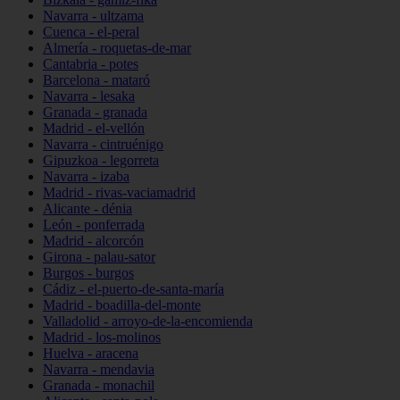
Navarra - ultzama
Cuenca - el-peral
Almería - roquetas-de-mar
Cantabria - potes
Barcelona - mataró
Navarra - lesaka
Granada - granada
Madrid - el-vellón
Navarra - cintruénigo
Gipuzkoa - legorreta
Navarra - izaba
Madrid - rivas-vaciamadrid
Alicante - dénia
León - ponferrada
Madrid - alcorcón
Girona - palau-sator
Burgos - burgos
Cádiz - el-puerto-de-santa-maría
Madrid - boadilla-del-monte
Valladolid - arroyo-de-la-encomienda
Madrid - los-molinos
Huelva - aracena
Navarra - mendavia
Granada - monachil