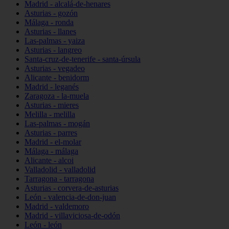
Madrid - alcalá-de-henares
Asturias - gozón
Málaga - ronda
Asturias - llanes
Las-palmas - yaiza
Asturias - langreo
Santa-cruz-de-tenerife - santa-úrsula
Asturias - vegadeo
Alicante - benidorm
Madrid - leganés
Zaragoza - la-muela
Asturias - mieres
Melilla - melilla
Las-palmas - mogán
Asturias - parres
Madrid - el-molar
Málaga - málaga
Alicante - alcoi
Valladolid - valladolid
Tarragona - tarragona
Asturias - corvera-de-asturias
León - valencia-de-don-juan
Madrid - valdemoro
Madrid - villaviciosa-de-odón
León - león