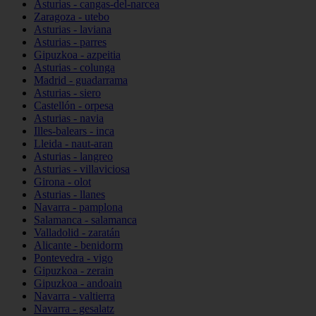
Asturias - cangas-del-narcea
Zaragoza - utebo
Asturias - laviana
Asturias - parres
Gipuzkoa - azpeitia
Asturias - colunga
Madrid - guadarrama
Asturias - siero
Castellón - orpesa
Asturias - navia
Illes-balears - inca
Lleida - naut-aran
Asturias - langreo
Asturias - villaviciosa
Girona - olot
Asturias - llanes
Navarra - pamplona
Salamanca - salamanca
Valladolid - zaratán
Alicante - benidorm
Pontevedra - vigo
Gipuzkoa - zerain
Gipuzkoa - andoain
Navarra - valtierra
Navarra - gesalatz