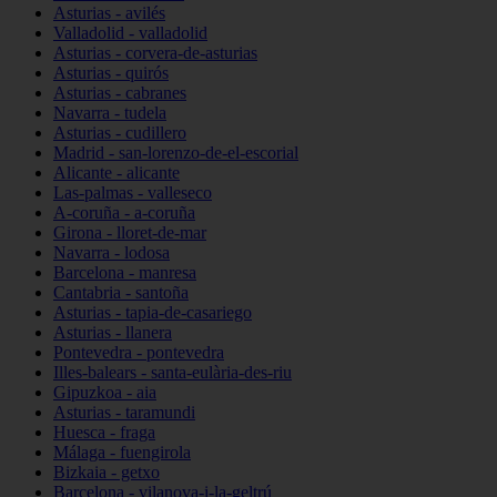
Asturias - avilés
Valladolid - valladolid
Asturias - corvera-de-asturias
Asturias - quirós
Asturias - cabranes
Navarra - tudela
Asturias - cudillero
Madrid - san-lorenzo-de-el-escorial
Alicante - alicante
Las-palmas - valleseco
A-coruña - a-coruña
Girona - lloret-de-mar
Navarra - lodosa
Barcelona - manresa
Cantabria - santoña
Asturias - tapia-de-casariego
Asturias - llanera
Pontevedra - pontevedra
Illes-balears - santa-eulària-des-riu
Gipuzkoa - aia
Asturias - taramundi
Huesca - fraga
Málaga - fuengirola
Bizkaia - getxo
Barcelona - vilanova-i-la-geltrú