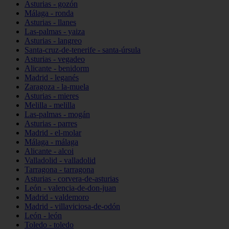
Asturias - gozón
Málaga - ronda
Asturias - llanes
Las-palmas - yaiza
Asturias - langreo
Santa-cruz-de-tenerife - santa-úrsula
Asturias - vegadeo
Alicante - benidorm
Madrid - leganés
Zaragoza - la-muela
Asturias - mieres
Melilla - melilla
Las-palmas - mogán
Asturias - parres
Madrid - el-molar
Málaga - málaga
Alicante - alcoi
Valladolid - valladolid
Tarragona - tarragona
Asturias - corvera-de-asturias
León - valencia-de-don-juan
Madrid - valdemoro
Madrid - villaviciosa-de-odón
León - león
Toledo - toledo