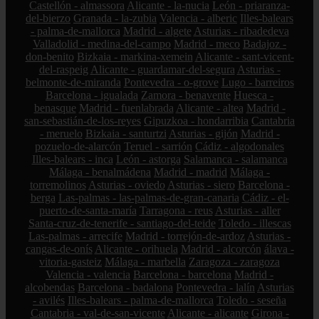
Castellón - almassora
Alicante - la-nucia
León - priaranza-
del-bierzo
Granada - la-zubia
Valencia - alberic
Illes-balears
- palma-de-mallorca
Madrid - algete
Asturias - ribadedeva
Valladolid - medina-del-campo
Madrid - meco
Badajoz -
don-benito
Bizkaia - markina-xemein
Alicante - sant-vicent-
del-raspeig
Alicante - guardamar-del-segura
Asturias -
belmonte-de-miranda
Pontevedra - o-grove
Lugo - barreiros
Barcelona - igualada
Zamora - benavente
Huesca -
benasque
Madrid - fuenlabrada
Alicante - altea
Madrid -
san-sebastián-de-los-reyes
Gipuzkoa - hondarribia
Cantabria
- meruelo
Bizkaia - santurtzi
Asturias - gijón
Madrid -
pozuelo-de-alarcón
Teruel - sarrión
Cádiz - algodonales
Illes-balears - inca
León - astorga
Salamanca - salamanca
Málaga - benalmádena
Madrid - madrid
Málaga -
torremolinos
Asturias - oviedo
Asturias - siero
Barcelona -
berga
Las-palmas - las-palmas-de-gran-canaria
Cádiz - el-
puerto-de-santa-maría
Tarragona - reus
Asturias - aller
Santa-cruz-de-tenerife - santiago-del-teide
Toledo - illescas
Las-palmas - arrecife
Madrid - torrejón-de-ardoz
Asturias -
cangas-de-onís
Alicante - orihuela
Madrid - alcorcón
álava -
vitoria-gasteiz
Málaga - marbella
Zaragoza - zaragoza
Valencia - valencia
Barcelona - barcelona
Madrid -
alcobendas
Barcelona - badalona
Pontevedra - lalín
Asturias
- avilés
Illes-balears - palma-de-mallorca
Toledo - seseña
Cantabria - val-de-san-vicente
Alicante - alicante
Girona -