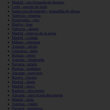
Madrid - san-fernando-de-henares
León - garrafe-de-torío
Santa-cruz-de-tenerife - granadilla-de-abona
Valencia - requena
Pontevedra - vigo
Huelva - lepe
Valencia - alginet
Madrid - pelayos-de-la-presa
Madrid - coslada
Málaga - estepona
Asturias - piloña
Gipuzkoa - deba
Bizkaia - getxo
Asturias - ribadesella
Navarra - tafalla
Bizkaia - galdakao
Alicante - torrevieja
Burgos - burgos
Madrid - algete
Madrid - meco
Badajoz - don-benito
Alicante - sant-vicent-del-raspeig
Madrid - parla
Asturias - valdés
Navarra - pamplona