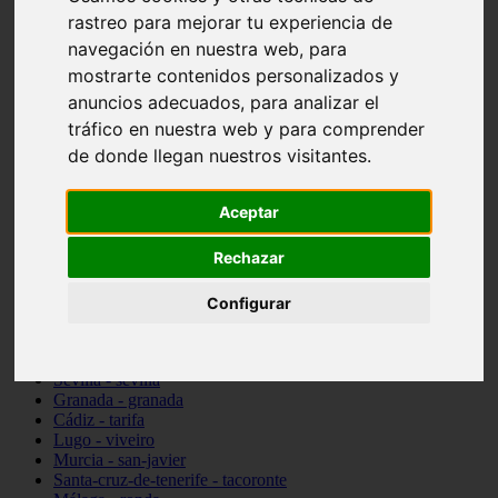
Madrid - pozuelo-de-alarcón
rastreo para mejorar tu experiencia de
Teruel - sarrión
navegación en nuestra web, para
Cádiz - algodonales
mostrarte contenidos personalizados y
Illes-balears - inca
Madrid - madrid
anuncios adecuados, para analizar el
Málaga - torremolinos
tráfico en nuestra web y para comprender
Asturias - oviedo
de donde llegan nuestros visitantes.
Cádiz - el-puerto-de-santa-maría
Asturias - aller
Toledo - illescas
Aceptar
álava - vitoria-gasteiz
Málaga - marbella
Rechazar
Zaragoza - zaragoza
Barcelona - barcelona
Valencia - valencia
Configurar
Pontevedra - lalín
Toledo - seseña
Cantabria - val-de-san-vicente
Sevilla - sevilla
Granada - granada
Cádiz - tarifa
Lugo - viveiro
Murcia - san-javier
Santa-cruz-de-tenerife - tacoronte