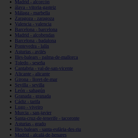
Madrid - alcorcón
álava - vitoria-gasteiz
Málaga - marbella
Zaragoza - zaragoza
Valencia - valencia
Barcelona - barcelona
Madrid - alcobendas
Barcelona - badalona
Pontevedra - lalín
Asturias - avilés
Illes-balears - palma-de-mallorca
Toledo - seseña
Cantabria - val-de-san-vicente
Alicante - alicante
Girona - lloret-de-mar
Sevilla - sevilla
León - sahagún
Granada - granada
Cádiz - tarifa
Lugo - viveiro
Murcia - san-javier
Santa-cruz-de-tenerife - tacoronte
Asturias - grado
Illes-balears - santa-eulària-des-riu
Madrid - alcalá-de-henares