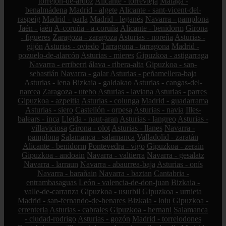
torrejón-de-ardoz
Alicante - torrevieja
Málaga -
benalmádena
Madrid - algete
Alicante - sant-vicent-del-
raspeig
Madrid - parla
Madrid - leganés
Navarra - pamplona
Jaén - jaén
A-coruña - a-coruña
Alicante - benidorm
Girona
- figueres
Zaragoza - zaragoza
Asturias - noreña
Asturias -
gijón
Asturias - oviedo
Tarragona - tarragona
Madrid -
pozuelo-de-alarcón
Asturias - mieres
Gipuzkoa - astigarraga
Navarra - erriberri
álava - ribera-alta
Gipuzkoa - san-
sebastián
Navarra - galar
Asturias - peñamellera-baja
Asturias - lena
Bizkaia - galdakao
Asturias - cangas-del-
narcea
Zaragoza - utebo
Asturias - laviana
Asturias - parres
Gipuzkoa - azpeitia
Asturias - colunga
Madrid - guadarrama
Asturias - siero
Castellón - orpesa
Asturias - navia
Illes-
balears - inca
Lleida - naut-aran
Asturias - langreo
Asturias -
villaviciosa
Girona - olot
Asturias - llanes
Navarra -
pamplona
Salamanca - salamanca
Valladolid - zaratán
Alicante - benidorm
Pontevedra - vigo
Gipuzkoa - zerain
Gipuzkoa - andoain
Navarra - valtierra
Navarra - gesalatz
Navarra - larraun
Navarra - abaurrea-baja
Asturias - onís
Navarra - barañain
Navarra - baztan
Cantabria -
entrambasaguas
León - valencia-de-don-juan
Bizkaia -
valle-de-carranza
Gipuzkoa - usurbil
Gipuzkoa - urnieta
Madrid - san-fernando-de-henares
Bizkaia - loiu
Gipuzkoa -
errenteria
Asturias - cabrales
Gipuzkoa - hernani
Salamanca
- ciudad-rodrigo
Asturias - gozón
Madrid - torrelodones