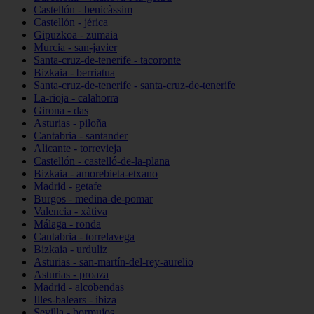
Castellón - benicàssim
Castellón - jérica
Gipuzkoa - zumaia
Murcia - san-javier
Santa-cruz-de-tenerife - tacoronte
Bizkaia - berriatua
Santa-cruz-de-tenerife - santa-cruz-de-tenerife
La-rioja - calahorra
Girona - das
Asturias - piloña
Cantabria - santander
Alicante - torrevieja
Castellón - castelló-de-la-plana
Bizkaia - amorebieta-etxano
Madrid - getafe
Burgos - medina-de-pomar
Valencia - xàtiva
Málaga - ronda
Cantabria - torrelavega
Bizkaia - urduliz
Asturias - san-martín-del-rey-aurelio
Asturias - proaza
Madrid - alcobendas
Illes-balears - ibiza
Sevilla - bormujos