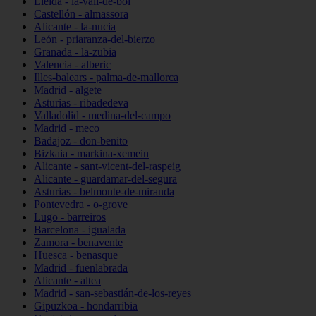
Lleida - la-vall-de-boí
Castellón - almassora
Alicante - la-nucia
León - priaranza-del-bierzo
Granada - la-zubia
Valencia - alberic
Illes-balears - palma-de-mallorca
Madrid - algete
Asturias - ribadedeva
Valladolid - medina-del-campo
Madrid - meco
Badajoz - don-benito
Bizkaia - markina-xemein
Alicante - sant-vicent-del-raspeig
Alicante - guardamar-del-segura
Asturias - belmonte-de-miranda
Pontevedra - o-grove
Lugo - barreiros
Barcelona - igualada
Zamora - benavente
Huesca - benasque
Madrid - fuenlabrada
Alicante - altea
Madrid - san-sebastián-de-los-reyes
Gipuzkoa - hondarribia