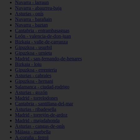
Navarra - larraun
Navarra - abaurrea-baja
Asturias - onís
Navarra - barañain
Navarra - baztan
Cantabria - entrambasaguas
León - valencia-de-don-juan
Bizkaia - valle-de-carranza
Gipuzkoa - usurbil
Gipuzkoa - urnieta
Madrid - san-fernando-de-henares
Bizkaia - loiu
Gipuzkoa - errenteria
Asturias - cabrales
Gipuzkoa - hernani
Salamanca - ciudad-rodrigo
Asturias - gozón
Madrid - torrelodones
Cantabria - santillana-del-mar
Asturias - ribadesella
Madrid - torrejón-de-ardoz
Madrid - majadahonda
Asturias - cangas-de-onís
Málaga - marbella
A-coruña - ferrol