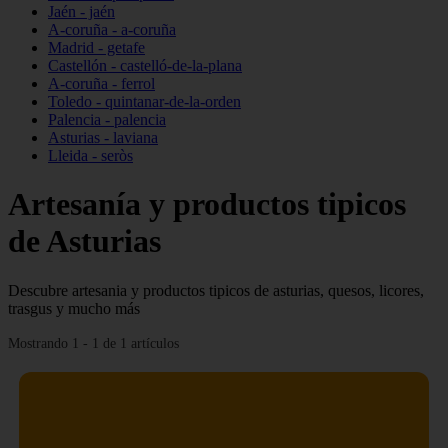
Jaén - jaén
A-coruña - a-coruña
Madrid - getafe
Castellón - castelló-de-la-plana
A-coruña - ferrol
Toledo - quintanar-de-la-orden
Palencia - palencia
Asturias - laviana
Lleida - seròs
Artesanía y productos tipicos
de Asturias
Descubre artesania y productos tipicos de asturias, quesos, licores,
trasgus y mucho más
Mostrando 1 - 1 de 1 artículos