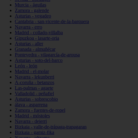
Murcia - águilas
Zamora - galende
Asturias - vegadeo
Cantabria - san-vicente-de-la-barquera
Navarra - erro
Madrid - collado-villalba
Gipuzkoa - lasarte-oria
Asturias - aller
Granada - almuñécar
Pontevedra - vilagarcía-de-arousa
Asturias - soto-del-barco
León - león
Madrid - el-molar
Navarra - lekunberri
A-coruña - betanzos
Las-palmas - agaete
Valladolid - peñafiel
Asturias - sobrescobio
álava - asparrena
Zamora - fuentes-de-ropel
Madrid - móstoles
Navarra - deierri
Bizkaia - valle-de-trápaga-trapagaran
Bizkaia - gamiz-fika
Navarra - ultzama