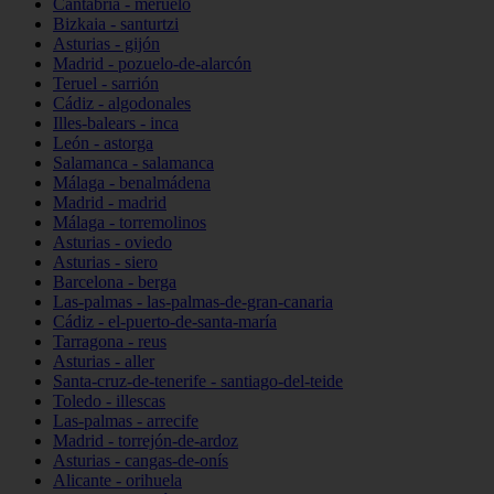
Cantabria - meruelo
Bizkaia - santurtzi
Asturias - gijón
Madrid - pozuelo-de-alarcón
Teruel - sarrión
Cádiz - algodonales
Illes-balears - inca
León - astorga
Salamanca - salamanca
Málaga - benalmádena
Madrid - madrid
Málaga - torremolinos
Asturias - oviedo
Asturias - siero
Barcelona - berga
Las-palmas - las-palmas-de-gran-canaria
Cádiz - el-puerto-de-santa-maría
Tarragona - reus
Asturias - aller
Santa-cruz-de-tenerife - santiago-del-teide
Toledo - illescas
Las-palmas - arrecife
Madrid - torrejón-de-ardoz
Asturias - cangas-de-onís
Alicante - orihuela