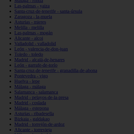
Málaga - ronda
Las-palmas - yaiza
Santa-cruz-de-tenerife - santa-úrsula
Zaragoza - la-muela
Asturias - mieres
Melilla - melilla
Las-palmas - mogán
Alicante - alcoi
Valladolid - valladolid
León - valencia-de-don-juan
Toledo - toledo
Madrid - alcalá-de-henares
León - garrafe-de-torío
Santa-cruz-de-tenerife - granadilla-de-abona
Pontevedra - vigo
Huelva - lepe
Málaga - málaga
Salamanca - salamanca
Madrid - pelayos-de-la-presa
Madrid - coslada
Málaga - estepona
Asturias - ribadesella
Bizkaia - galdakao
Madrid - torrejón-de-ardoz
Alicante - torrevieja