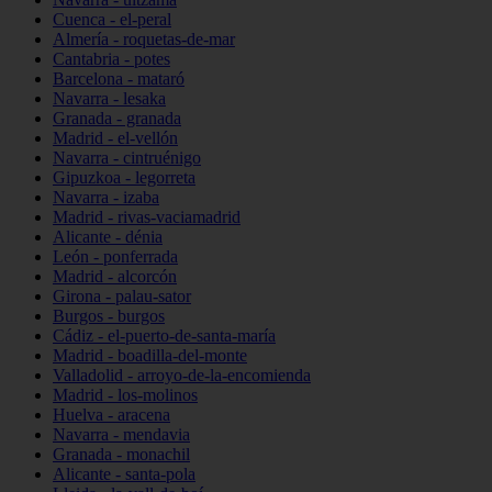
Cuenca - el-peral
Almería - roquetas-de-mar
Cantabria - potes
Barcelona - mataró
Navarra - lesaka
Granada - granada
Madrid - el-vellón
Navarra - cintruénigo
Gipuzkoa - legorreta
Navarra - izaba
Madrid - rivas-vaciamadrid
Alicante - dénia
León - ponferrada
Madrid - alcorcón
Girona - palau-sator
Burgos - burgos
Cádiz - el-puerto-de-santa-maría
Madrid - boadilla-del-monte
Valladolid - arroyo-de-la-encomienda
Madrid - los-molinos
Huelva - aracena
Navarra - mendavia
Granada - monachil
Alicante - santa-pola