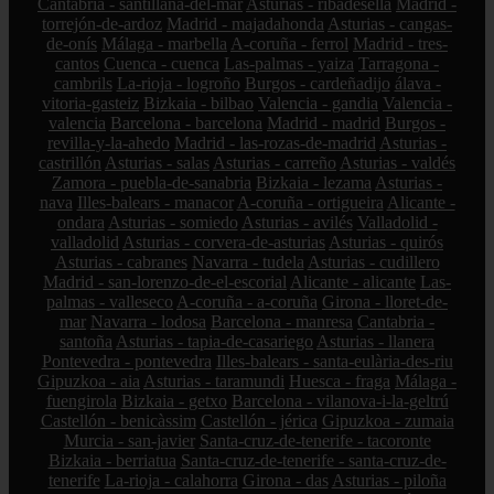
Cantabria - santillana-del-mar
Asturias - ribadesella
Madrid -
torrejón-de-ardoz
Madrid - majadahonda
Asturias - cangas-
de-onís
Málaga - marbella
A-coruña - ferrol
Madrid - tres-
cantos
Cuenca - cuenca
Las-palmas - yaiza
Tarragona -
cambrils
La-rioja - logroño
Burgos - cardeñadijo
álava -
vitoria-gasteiz
Bizkaia - bilbao
Valencia - gandia
Valencia -
valencia
Barcelona - barcelona
Madrid - madrid
Burgos -
revilla-y-la-ahedo
Madrid - las-rozas-de-madrid
Asturias -
castrillón
Asturias - salas
Asturias - carreño
Asturias - valdés
Zamora - puebla-de-sanabria
Bizkaia - lezama
Asturias -
nava
Illes-balears - manacor
A-coruña - ortigueira
Alicante -
ondara
Asturias - somiedo
Asturias - avilés
Valladolid -
valladolid
Asturias - corvera-de-asturias
Asturias - quirós
Asturias - cabranes
Navarra - tudela
Asturias - cudillero
Madrid - san-lorenzo-de-el-escorial
Alicante - alicante
Las-
palmas - valleseco
A-coruña - a-coruña
Girona - lloret-de-
mar
Navarra - lodosa
Barcelona - manresa
Cantabria -
santoña
Asturias - tapia-de-casariego
Asturias - llanera
Pontevedra - pontevedra
Illes-balears - santa-eulària-des-riu
Gipuzkoa - aia
Asturias - taramundi
Huesca - fraga
Málaga -
fuengirola
Bizkaia - getxo
Barcelona - vilanova-i-la-geltrú
Castellón - benicàssim
Castellón - jérica
Gipuzkoa - zumaia
Murcia - san-javier
Santa-cruz-de-tenerife - tacoronte
Bizkaia - berriatua
Santa-cruz-de-tenerife - santa-cruz-de-
tenerife
La-rioja - calahorra
Girona - das
Asturias - piloña