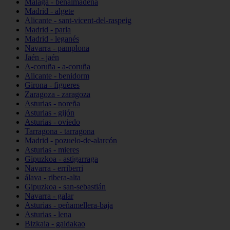
Málaga - benalmádena
Madrid - algete
Alicante - sant-vicent-del-raspeig
Madrid - parla
Madrid - leganés
Navarra - pamplona
Jaén - jaén
A-coruña - a-coruña
Alicante - benidorm
Girona - figueres
Zaragoza - zaragoza
Asturias - noreña
Asturias - gijón
Asturias - oviedo
Tarragona - tarragona
Madrid - pozuelo-de-alarcón
Asturias - mieres
Gipuzkoa - astigarraga
Navarra - erriberri
álava - ribera-alta
Gipuzkoa - san-sebastián
Navarra - galar
Asturias - peñamellera-baja
Asturias - lena
Bizkaia - galdakao