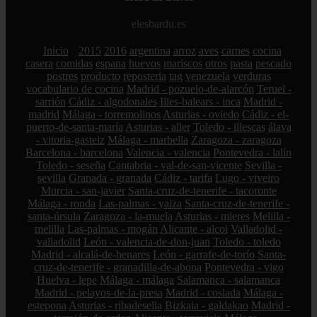
elesbardu.es
Inicio
2015
2016
argentina
arroz
aves
carnes
cocina
casera
comidas
espana
huevos
mariscos
otros
pasta
pescado
postres
producto
reposteria
tag
venezuela
verduras
vocabulario de cocina
Madrid - pozuelo-de-alarcón
Teruel -
sarrión
Cádiz - algodonales
Illes-balears - inca
Madrid -
madrid
Málaga - torremolinos
Asturias - oviedo
Cádiz - el-
puerto-de-santa-maría
Asturias - aller
Toledo - illescas
álava
- vitoria-gasteiz
Málaga - marbella
Zaragoza - zaragoza
Barcelona - barcelona
Valencia - valencia
Pontevedra - lalín
Toledo - seseña
Cantabria - val-de-san-vicente
Sevilla -
sevilla
Granada - granada
Cádiz - tarifa
Lugo - viveiro
Murcia - san-javier
Santa-cruz-de-tenerife - tacoronte
Málaga - ronda
Las-palmas - yaiza
Santa-cruz-de-tenerife -
santa-úrsula
Zaragoza - la-muela
Asturias - mieres
Melilla -
melilla
Las-palmas - mogán
Alicante - alcoi
Valladolid -
valladolid
León - valencia-de-don-juan
Toledo - toledo
Madrid - alcalá-de-henares
León - garrafe-de-torío
Santa-
cruz-de-tenerife - granadilla-de-abona
Pontevedra - vigo
Huelva - lepe
Málaga - málaga
Salamanca - salamanca
Madrid - pelayos-de-la-presa
Madrid - coslada
Málaga -
estepona
Asturias - ribadesella
Bizkaia - galdakao
Madrid -