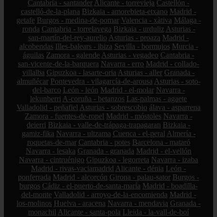
Cantabria - santander
Alicante - torrevieja
Castellón -
castelló-de-la-plana
Bizkaia - amorebieta-etxano
Madrid -
getafe
Burgos - medina-de-pomar
Valencia - xàtiva
Málaga -
ronda
Cantabria - torrelavega
Bizkaia - urduliz
Asturias -
san-martín-del-rey-aurelio
Asturias - proaza
Madrid -
alcobendas
Illes-balears - ibiza
Sevilla - bormujos
Murcia -
águilas
Zamora - galende
Asturias - vegadeo
Cantabria -
san-vicente-de-la-barquera
Navarra - erro
Madrid - collado-
villalba
Gipuzkoa - lasarte-oria
Asturias - aller
Granada -
almuñécar
Pontevedra - vilagarcía-de-arousa
Asturias - soto-
del-barco
León - león
Madrid - el-molar
Navarra -
lekunberri
A-coruña - betanzos
Las-palmas - agaete
Valladolid - peñafiel
Asturias - sobrescobio
álava - asparrena
Zamora - fuentes-de-ropel
Madrid - móstoles
Navarra -
deierri
Bizkaia - valle-de-trápaga-trapagaran
Bizkaia -
gamiz-fika
Navarra - ultzama
Cuenca - el-peral
Almería -
roquetas-de-mar
Cantabria - potes
Barcelona - mataró
Navarra - lesaka
Granada - granada
Madrid - el-vellón
Navarra - cintruénigo
Gipuzkoa - legorreta
Navarra - izaba
Madrid - rivas-vaciamadrid
Alicante - dénia
León -
ponferrada
Madrid - alcorcón
Girona - palau-sator
Burgos -
burgos
Cádiz - el-puerto-de-santa-maría
Madrid - boadilla-
del-monte
Valladolid - arroyo-de-la-encomienda
Madrid -
los-molinos
Huelva - aracena
Navarra - mendavia
Granada -
monachil
Alicante - santa-pola
Lleida - la-vall-de-boí