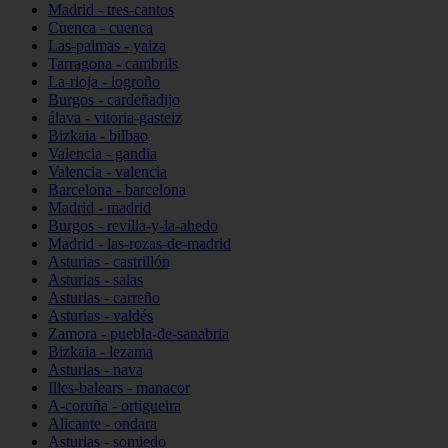
Madrid - tres-cantos
Cuenca - cuenca
Las-palmas - yaiza
Tarragona - cambrils
La-rioja - logroño
Burgos - cardeñadijo
álava - vitoria-gasteiz
Bizkaia - bilbao
Valencia - gandia
Valencia - valencia
Barcelona - barcelona
Madrid - madrid
Burgos - revilla-y-la-ahedo
Madrid - las-rozas-de-madrid
Asturias - castrillón
Asturias - salas
Asturias - carreño
Asturias - valdés
Zamora - puebla-de-sanabria
Bizkaia - lezama
Asturias - nava
Illes-balears - manacor
A-coruña - ortigueira
Alicante - ondara
Asturias - somiedo