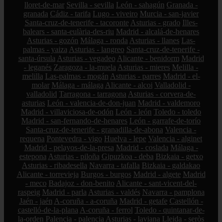
lloret-de-mar
Sevilla - sevilla
León - sahagún
Granada -
granada
Cádiz - tarifa
Lugo - viveiro
Murcia - san-javier
Santa-cruz-de-tenerife - tacoronte
Asturias - grado
Illes-
balears - santa-eulària-des-riu
Madrid - alcalá-de-henares
Asturias - gozón
Málaga - ronda
Asturias - llanes
Las-
palmas - yaiza
Asturias - langreo
Santa-cruz-de-tenerife -
santa-úrsula
Asturias - vegadeo
Alicante - benidorm
Madrid
- leganés
Zaragoza - la-muela
Asturias - mieres
Melilla -
melilla
Las-palmas - mogán
Asturias - parres
Madrid - el-
molar
Málaga - málaga
Alicante - alcoi
Valladolid -
valladolid
Tarragona - tarragona
Asturias - corvera-de-
asturias
León - valencia-de-don-juan
Madrid - valdemoro
Madrid - villaviciosa-de-odón
León - león
Toledo - toledo
Madrid - san-fernando-de-henares
León - garrafe-de-torío
Santa-cruz-de-tenerife - granadilla-de-abona
Valencia -
requena
Pontevedra - vigo
Huelva - lepe
Valencia - alginet
Madrid - pelayos-de-la-presa
Madrid - coslada
Málaga -
estepona
Asturias - piloña
Gipuzkoa - deba
Bizkaia - getxo
Asturias - ribadesella
Navarra - tafalla
Bizkaia - galdakao
Alicante - torrevieja
Burgos - burgos
Madrid - algete
Madrid
- meco
Badajoz - don-benito
Alicante - sant-vicent-del-
raspeig
Madrid - parla
Asturias - valdés
Navarra - pamplona
Jaén - jaén
A-coruña - a-coruña
Madrid - getafe
Castellón -
castelló-de-la-plana
A-coruña - ferrol
Toledo - quintanar-de-
la-orden
Palencia - palencia
Asturias - laviana
Lleida - seròs