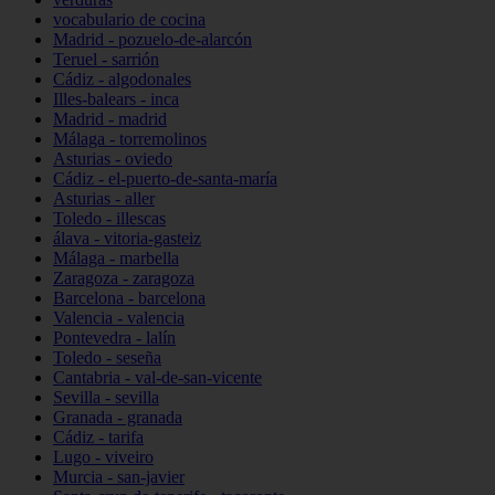
vocabulario de cocina
Madrid - pozuelo-de-alarcón
Teruel - sarrión
Cádiz - algodonales
Illes-balears - inca
Madrid - madrid
Málaga - torremolinos
Asturias - oviedo
Cádiz - el-puerto-de-santa-maría
Asturias - aller
Toledo - illescas
álava - vitoria-gasteiz
Málaga - marbella
Zaragoza - zaragoza
Barcelona - barcelona
Valencia - valencia
Pontevedra - lalín
Toledo - seseña
Cantabria - val-de-san-vicente
Sevilla - sevilla
Granada - granada
Cádiz - tarifa
Lugo - viveiro
Murcia - san-javier