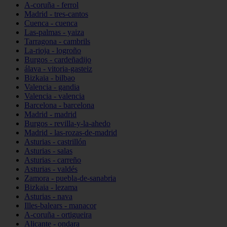
A-coruña - ferrol
Madrid - tres-cantos
Cuenca - cuenca
Las-palmas - yaiza
Tarragona - cambrils
La-rioja - logroño
Burgos - cardeñadijo
álava - vitoria-gasteiz
Bizkaia - bilbao
Valencia - gandia
Valencia - valencia
Barcelona - barcelona
Madrid - madrid
Burgos - revilla-y-la-ahedo
Madrid - las-rozas-de-madrid
Asturias - castrillón
Asturias - salas
Asturias - carreño
Asturias - valdés
Zamora - puebla-de-sanabria
Bizkaia - lezama
Asturias - nava
Illes-balears - manacor
A-coruña - ortigueira
Alicante - ondara