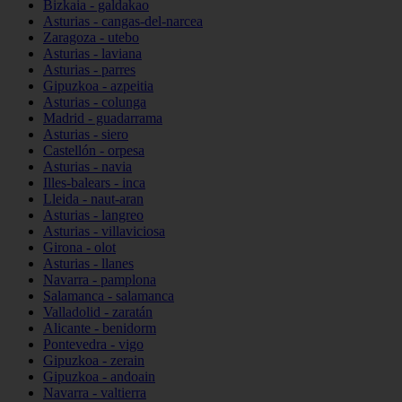
Bizkaia - galdakao
Asturias - cangas-del-narcea
Zaragoza - utebo
Asturias - laviana
Asturias - parres
Gipuzkoa - azpeitia
Asturias - colunga
Madrid - guadarrama
Asturias - siero
Castellón - orpesa
Asturias - navia
Illes-balears - inca
Lleida - naut-aran
Asturias - langreo
Asturias - villaviciosa
Girona - olot
Asturias - llanes
Navarra - pamplona
Salamanca - salamanca
Valladolid - zaratán
Alicante - benidorm
Pontevedra - vigo
Gipuzkoa - zerain
Gipuzkoa - andoain
Navarra - valtierra