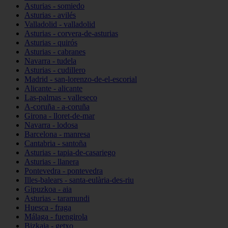
Asturias - somiedo
Asturias - avilés
Valladolid - valladolid
Asturias - corvera-de-asturias
Asturias - quirós
Asturias - cabranes
Navarra - tudela
Asturias - cudillero
Madrid - san-lorenzo-de-el-escorial
Alicante - alicante
Las-palmas - valleseco
A-coruña - a-coruña
Girona - lloret-de-mar
Navarra - lodosa
Barcelona - manresa
Cantabria - santoña
Asturias - tapia-de-casariego
Asturias - llanera
Pontevedra - pontevedra
Illes-balears - santa-eulària-des-riu
Gipuzkoa - aia
Asturias - taramundi
Huesca - fraga
Málaga - fuengirola
Bizkaia - getxo