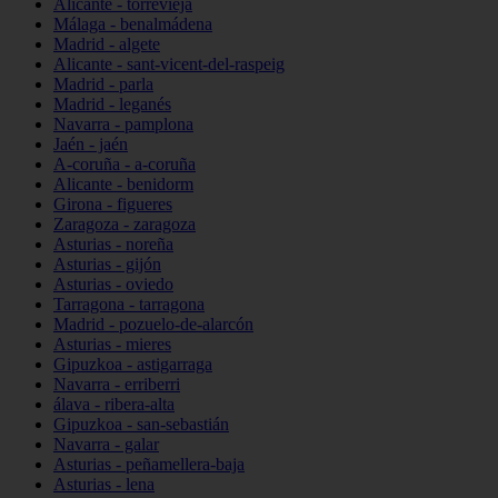
Alicante - torrevieja
Málaga - benalmádena
Madrid - algete
Alicante - sant-vicent-del-raspeig
Madrid - parla
Madrid - leganés
Navarra - pamplona
Jaén - jaén
A-coruña - a-coruña
Alicante - benidorm
Girona - figueres
Zaragoza - zaragoza
Asturias - noreña
Asturias - gijón
Asturias - oviedo
Tarragona - tarragona
Madrid - pozuelo-de-alarcón
Asturias - mieres
Gipuzkoa - astigarraga
Navarra - erriberri
álava - ribera-alta
Gipuzkoa - san-sebastián
Navarra - galar
Asturias - peñamellera-baja
Asturias - lena