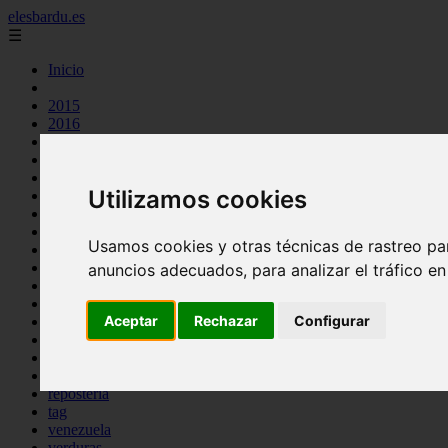
elesbardu.es
☰
Inicio
2015
2016
argentina
arroz
aves
Utilizamos cookies
carnes
cocina casera
comidas
Usamos cookies y otras técnicas de rastreo pa
espana
huevos
anuncios adecuados, para analizar el tráfico e
mariscos
otros
Aceptar
Rechazar
Configurar
pasta
pescado
postres
producto
reposteria
tag
venezuela
verduras