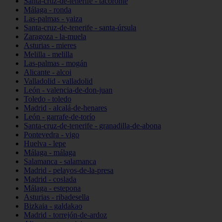
Santa-cruz-de-tenerife - tacoronte
Málaga - ronda
Las-palmas - yaiza
Santa-cruz-de-tenerife - santa-úrsula
Zaragoza - la-muela
Asturias - mieres
Melilla - melilla
Las-palmas - mogán
Alicante - alcoi
Valladolid - valladolid
León - valencia-de-don-juan
Toledo - toledo
Madrid - alcalá-de-henares
León - garrafe-de-torío
Santa-cruz-de-tenerife - granadilla-de-abona
Pontevedra - vigo
Huelva - lepe
Málaga - málaga
Salamanca - salamanca
Madrid - pelayos-de-la-presa
Madrid - coslada
Málaga - estepona
Asturias - ribadesella
Bizkaia - galdakao
Madrid - torrejón-de-ardoz