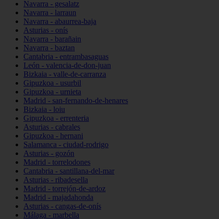
Navarra - gesalatz
Navarra - larraun
Navarra - abaurrea-baja
Asturias - onís
Navarra - barañain
Navarra - baztan
Cantabria - entrambasaguas
León - valencia-de-don-juan
Bizkaia - valle-de-carranza
Gipuzkoa - usurbil
Gipuzkoa - urnieta
Madrid - san-fernando-de-henares
Bizkaia - loiu
Gipuzkoa - errenteria
Asturias - cabrales
Gipuzkoa - hernani
Salamanca - ciudad-rodrigo
Asturias - gozón
Madrid - torrelodones
Cantabria - santillana-del-mar
Asturias - ribadesella
Madrid - torrejón-de-ardoz
Madrid - majadahonda
Asturias - cangas-de-onís
Málaga - marbella