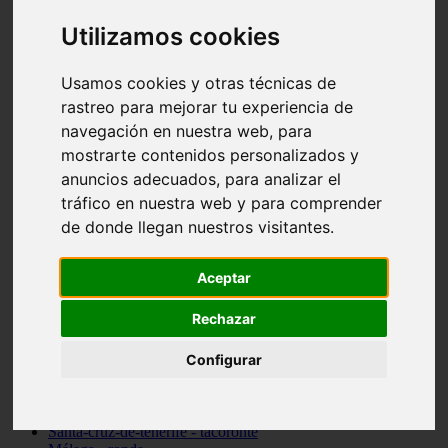
Madrid - pozuelo-de-alarcón
Utilizamos cookies
Teruel - sarrión
Cádiz - algodonales
Illes-balears - inca
Usamos cookies y otras técnicas de
Madrid - madrid
rastreo para mejorar tu experiencia de
Málaga - torremolinos
Asturias - oviedo
navegación en nuestra web, para
Cádiz - el-puerto-de-santa-maría
mostrarte contenidos personalizados y
Asturias - aller
anuncios adecuados, para analizar el
Toledo - illescas
álava - vitoria-gasteiz
tráfico en nuestra web y para comprender
Málaga - marbella
de donde llegan nuestros visitantes.
Zaragoza - zaragoza
Barcelona - barcelona
Valencia - valencia
Aceptar
Pontevedra - lalín
Toledo - seseña
Rechazar
Cantabria - val-de-san-vicente
Sevilla - sevilla
Granada - granada
Configurar
Cádiz - tarifa
Lugo - viveiro
Murcia - san-javier
Santa-cruz-de-tenerife - tacoronte