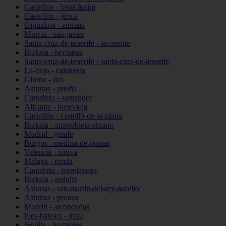
Castellón - benicàssim
Castellón - jérica
Gipuzkoa - zumaia
Murcia - san-javier
Santa-cruz-de-tenerife - tacoronte
Bizkaia - berriatua
Santa-cruz-de-tenerife - santa-cruz-de-tenerife
La-rioja - calahorra
Girona - das
Asturias - piloña
Cantabria - santander
Alicante - torrevieja
Castellón - castelló-de-la-plana
Bizkaia - amorebieta-etxano
Madrid - getafe
Burgos - medina-de-pomar
Valencia - xàtiva
Málaga - ronda
Cantabria - torrelavega
Bizkaia - urduliz
Asturias - san-martín-del-rey-aurelio
Asturias - proaza
Madrid - alcobendas
Illes-balears - ibiza
Sevilla - bormujos