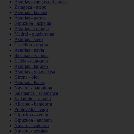
Asturias - cangas-del-narcea
Zaragoza - utebo
Asturias - laviana
Asturias - parres
Gipuzkoa - azpeitia
Asturias - colunga
Madrid - guadarrama
Asturias - siero
Castellón - orpesa
Asturias - navia
Illes-balears - inca
Lleida - naut-aran
Asturias - langreo
Asturias - villaviciosa
Girona - olot
Asturias - llanes
Navarra - pamplona
Salamanca - salamanca
Valladolid - zaratán
Alicante - benidorm
Pontevedra - vigo
Gipuzkoa - zerain
Gipuzkoa - andoain
Navarra - valtierra
Navarra - gesalatz