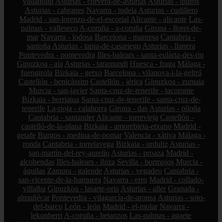
valladolid
Asturias - corvera-de-asturias
Asturias - quirós
Asturias - cabranes
Navarra - tudela
Asturias - cudillero
Madrid - san-lorenzo-de-el-escorial
Alicante - alicante
Las-
palmas - valleseco
A-coruña - a-coruña
Girona - lloret-de-
mar
Navarra - lodosa
Barcelona - manresa
Cantabria -
santoña
Asturias - tapia-de-casariego
Asturias - llanera
Pontevedra - pontevedra
Illes-balears - santa-eulària-des-riu
Gipuzkoa - aia
Asturias - taramundi
Huesca - fraga
Málaga -
fuengirola
Bizkaia - getxo
Barcelona - vilanova-i-la-geltrú
Castellón - benicàssim
Castellón - jérica
Gipuzkoa - zumaia
Murcia - san-javier
Santa-cruz-de-tenerife - tacoronte
Bizkaia - berriatua
Santa-cruz-de-tenerife - santa-cruz-de-
tenerife
La-rioja - calahorra
Girona - das
Asturias - piloña
Cantabria - santander
Alicante - torrevieja
Castellón -
castelló-de-la-plana
Bizkaia - amorebieta-etxano
Madrid -
getafe
Burgos - medina-de-pomar
Valencia - xàtiva
Málaga -
ronda
Cantabria - torrelavega
Bizkaia - urduliz
Asturias -
san-martín-del-rey-aurelio
Asturias - proaza
Madrid -
alcobendas
Illes-balears - ibiza
Sevilla - bormujos
Murcia -
águilas
Zamora - galende
Asturias - vegadeo
Cantabria -
san-vicente-de-la-barquera
Navarra - erro
Madrid - collado-
villalba
Gipuzkoa - lasarte-oria
Asturias - aller
Granada -
almuñécar
Pontevedra - vilagarcía-de-arousa
Asturias - soto-
del-barco
León - león
Madrid - el-molar
Navarra -
lekunberri
A-coruña - betanzos
Las-palmas - agaete