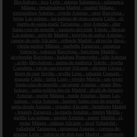
Illes-balears - inca
León - astorga
Salamanca - salamanca
Málaga - benalmádena
Madrid - madrid
Málaga -
torremolinos
Asturias - oviedo
Asturias - siero
Barcelona -
berga
Las-palmas - las-palmas-de-gran-canaria
Cádiz - el-
puerto-de-santa-maría
Tarragona - reus
Asturias - aller
Santa-cruz-de-tenerife - santiago-del-teide
Toledo - illescas
Las-palmas - arrecife
Madrid - torrejón-de-ardoz
Asturias -
cangas-de-onís
Alicante - orihuela
Madrid - alcorcón
álava -
vitoria-gasteiz
Málaga - marbella
Zaragoza - zaragoza
Valencia - valencia
Barcelona - barcelona
Madrid -
alcobendas
Barcelona - badalona
Pontevedra - lalín
Asturias
- avilés
Illes-balears - palma-de-mallorca
Toledo - seseña
Cantabria - val-de-san-vicente
Alicante - alicante
Girona -
lloret-de-mar
Sevilla - sevilla
León - sahagún
Granada -
granada
Cádiz - tarifa
Lugo - viveiro
Murcia - san-javier
Santa-cruz-de-tenerife - tacoronte
Asturias - grado
Illes-
balears - santa-eulària-des-riu
Madrid - alcalá-de-henares
Asturias - gozón
Málaga - ronda
Asturias - llanes
Las-
palmas - yaiza
Asturias - langreo
Santa-cruz-de-tenerife -
santa-úrsula
Asturias - vegadeo
Alicante - benidorm
Madrid
- leganés
Zaragoza - la-muela
Asturias - mieres
Melilla -
melilla
Las-palmas - mogán
Asturias - parres
Madrid - el-
molar
Málaga - málaga
Alicante - alcoi
Valladolid -
valladolid
Tarragona - tarragona
Asturias - corvera-de-
asturias
León - valencia-de-don-juan
Madrid - valdemoro