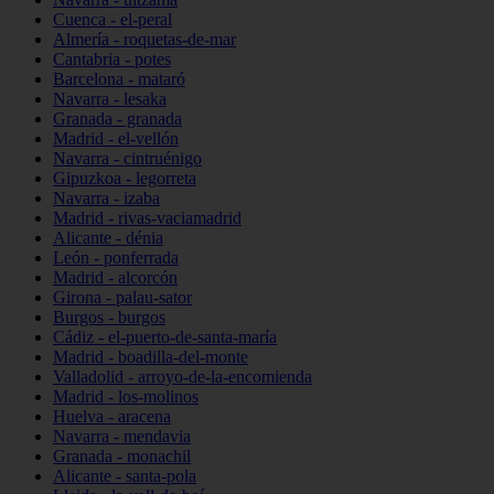
Cuenca - el-peral
Almería - roquetas-de-mar
Cantabria - potes
Barcelona - mataró
Navarra - lesaka
Granada - granada
Madrid - el-vellón
Navarra - cintruénigo
Gipuzkoa - legorreta
Navarra - izaba
Madrid - rivas-vaciamadrid
Alicante - dénia
León - ponferrada
Madrid - alcorcón
Girona - palau-sator
Burgos - burgos
Cádiz - el-puerto-de-santa-maría
Madrid - boadilla-del-monte
Valladolid - arroyo-de-la-encomienda
Madrid - los-molinos
Huelva - aracena
Navarra - mendavia
Granada - monachil
Alicante - santa-pola