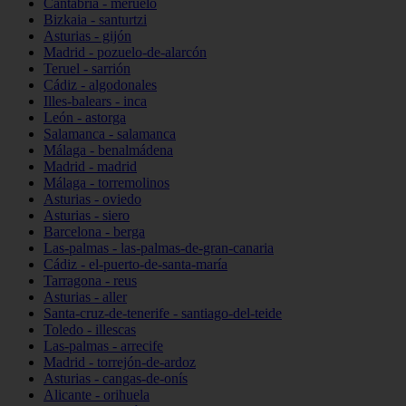
Cantabria - meruelo
Bizkaia - santurtzi
Asturias - gijón
Madrid - pozuelo-de-alarcón
Teruel - sarrión
Cádiz - algodonales
Illes-balears - inca
León - astorga
Salamanca - salamanca
Málaga - benalmádena
Madrid - madrid
Málaga - torremolinos
Asturias - oviedo
Asturias - siero
Barcelona - berga
Las-palmas - las-palmas-de-gran-canaria
Cádiz - el-puerto-de-santa-maría
Tarragona - reus
Asturias - aller
Santa-cruz-de-tenerife - santiago-del-teide
Toledo - illescas
Las-palmas - arrecife
Madrid - torrejón-de-ardoz
Asturias - cangas-de-onís
Alicante - orihuela