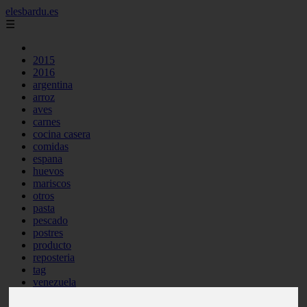
elesbardu.es
☰
2015
2016
argentina
arroz
aves
carnes
cocina casera
comidas
espana
huevos
mariscos
otros
pasta
pescado
postres
producto
reposteria
tag
venezuela
verduras
vocabulario de cocina