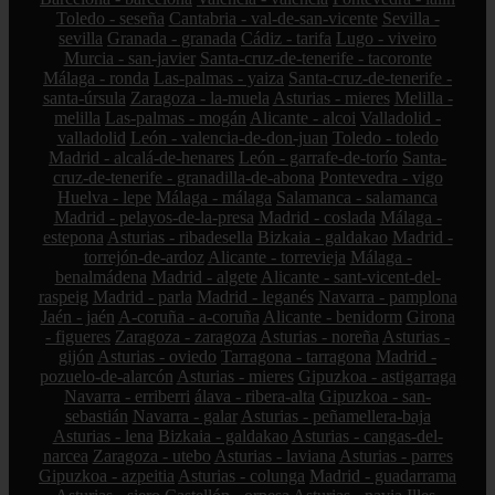
Toledo - seseña
Cantabria - val-de-san-vicente
Sevilla -
sevilla
Granada - granada
Cádiz - tarifa
Lugo - viveiro
Murcia - san-javier
Santa-cruz-de-tenerife - tacoronte
Málaga - ronda
Las-palmas - yaiza
Santa-cruz-de-tenerife -
santa-úrsula
Zaragoza - la-muela
Asturias - mieres
Melilla -
melilla
Las-palmas - mogán
Alicante - alcoi
Valladolid -
valladolid
León - valencia-de-don-juan
Toledo - toledo
Madrid - alcalá-de-henares
León - garrafe-de-torío
Santa-
cruz-de-tenerife - granadilla-de-abona
Pontevedra - vigo
Huelva - lepe
Málaga - málaga
Salamanca - salamanca
Madrid - pelayos-de-la-presa
Madrid - coslada
Málaga -
estepona
Asturias - ribadesella
Bizkaia - galdakao
Madrid -
torrejón-de-ardoz
Alicante - torrevieja
Málaga -
benalmádena
Madrid - algete
Alicante - sant-vicent-del-
raspeig
Madrid - parla
Madrid - leganés
Navarra - pamplona
Jaén - jaén
A-coruña - a-coruña
Alicante - benidorm
Girona
- figueres
Zaragoza - zaragoza
Asturias - noreña
Asturias -
gijón
Asturias - oviedo
Tarragona - tarragona
Madrid -
pozuelo-de-alarcón
Asturias - mieres
Gipuzkoa - astigarraga
Navarra - erriberri
álava - ribera-alta
Gipuzkoa - san-
sebastián
Navarra - galar
Asturias - peñamellera-baja
Asturias - lena
Bizkaia - galdakao
Asturias - cangas-del-
narcea
Zaragoza - utebo
Asturias - laviana
Asturias - parres
Gipuzkoa - azpeitia
Asturias - colunga
Madrid - guadarrama