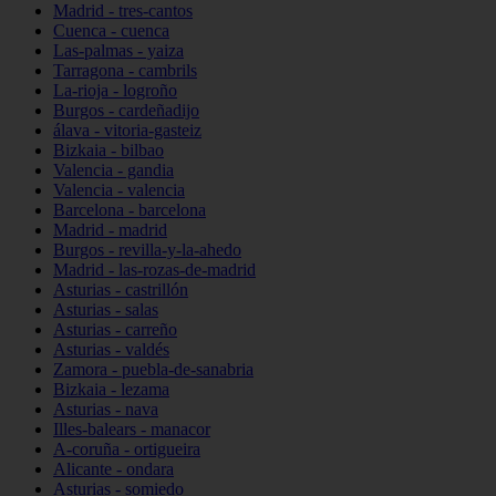
Madrid - tres-cantos
Cuenca - cuenca
Las-palmas - yaiza
Tarragona - cambrils
La-rioja - logroño
Burgos - cardeñadijo
álava - vitoria-gasteiz
Bizkaia - bilbao
Valencia - gandia
Valencia - valencia
Barcelona - barcelona
Madrid - madrid
Burgos - revilla-y-la-ahedo
Madrid - las-rozas-de-madrid
Asturias - castrillón
Asturias - salas
Asturias - carreño
Asturias - valdés
Zamora - puebla-de-sanabria
Bizkaia - lezama
Asturias - nava
Illes-balears - manacor
A-coruña - ortigueira
Alicante - ondara
Asturias - somiedo