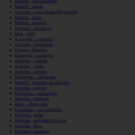
Málaga - benalmádena
Madrid - algete
Alicante - sant-vicent-del-raspeig
Madrid - parla
Madrid - leganés
Navarra - pamplona
Jaén - jaén
A-coruña - a-coruña
Alicante - benidorm
Girona - figueres
Zaragoza - zaragoza
Asturias - noreña
Asturias - gijón
Asturias - oviedo
Tarragona - tarragona
Madrid - pozuelo-de-alarcón
Asturias - mieres
Gipuzkoa - astigarraga
Navarra - erriberri
álava - ribera-alta
Gipuzkoa - san-sebastián
Navarra - galar
Asturias - peñamellera-baja
Asturias - lena
Bizkaia - galdakao