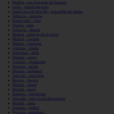
Madrid - san-fernando-de-henares
León - garrafe-de-torío
Santa-cruz-de-tenerife - granadilla-de-abona
Valencia - requena
Pontevedra - vigo
Huelva - lepe
Valencia - alginet
Madrid - pelayos-de-la-presa
Madrid - coslada
Málaga - estepona
Asturias - piloña
Gipuzkoa - deba
Bizkaia - getxo
Asturias - ribadesella
Navarra - tafalla
Bizkaia - galdakao
Alicante - torrevieja
Burgos - burgos
Madrid - algete
Madrid - meco
Badajoz - don-benito
Alicante - sant-vicent-del-raspeig
Madrid - parla
Asturias - valdés
Navarra - pamplona