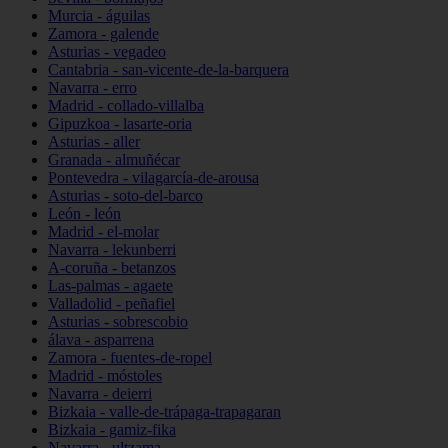
Murcia - águilas
Zamora - galende
Asturias - vegadeo
Cantabria - san-vicente-de-la-barquera
Navarra - erro
Madrid - collado-villalba
Gipuzkoa - lasarte-oria
Asturias - aller
Granada - almuñécar
Pontevedra - vilagarcía-de-arousa
Asturias - soto-del-barco
León - león
Madrid - el-molar
Navarra - lekunberri
A-coruña - betanzos
Las-palmas - agaete
Valladolid - peñafiel
Asturias - sobrescobio
álava - asparrena
Zamora - fuentes-de-ropel
Madrid - móstoles
Navarra - deierri
Bizkaia - valle-de-trápaga-trapagaran
Bizkaia - gamiz-fika
Navarra - ultzama