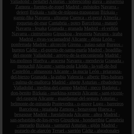
Valladolid - peñafiel
Asturias - sobrescobio
álava - asparrena
Zamora - fuentes-de-ropel
Madrid - móstoles
Navarra -
deierri
Bizkaia - valle-de-trápaga-trapagaran
Bizkaia -
gamiz-fika
Navarra - ultzama
Cuenca - el-peral
Almería -
roquetas-de-mar
Cantabria - potes
Barcelona - mataró
Navarra - lesaka
Granada - granada
Madrid - el-vellón
Navarra - cintruénigo
Gipuzkoa - legorreta
Navarra - izaba
Madrid - rivas-vaciamadrid
Alicante - dénia
León -
ponferrada
Madrid - alcorcón
Girona - palau-sator
Burgos -
burgos
Cádiz - el-puerto-de-santa-maría
Madrid - boadilla-
del-monte
Valladolid - arroyo-de-la-encomienda
Madrid -
los-molinos
Huelva - aracena
Navarra - mendavia
Granada -
monachil
Alicante - santa-pola
Lleida - la-vall-de-boí
Castellón - almassora
Alicante - la-nucia
León - priaranza-
del-bierzo
Granada - la-zubia
Valencia - alberic
Illes-balears
- palma-de-mallorca
Madrid - algete
Asturias - ribadedeva
Valladolid - medina-del-campo
Madrid - meco
Badajoz -
don-benito
Bizkaia - markina-xemein
Alicante - sant-vicent-
del-raspeig
Alicante - guardamar-del-segura
Asturias -
belmonte-de-miranda
Pontevedra - o-grove
Lugo - barreiros
Barcelona - igualada
Zamora - benavente
Huesca -
benasque
Madrid - fuenlabrada
Alicante - altea
Madrid -
san-sebastián-de-los-reyes
Gipuzkoa - hondarribia
Cantabria
- meruelo
Bizkaia - santurtzi
Asturias - gijón
Madrid -
pozuelo-de-alarcón
Teruel - sarrión
Cádiz - algodonales