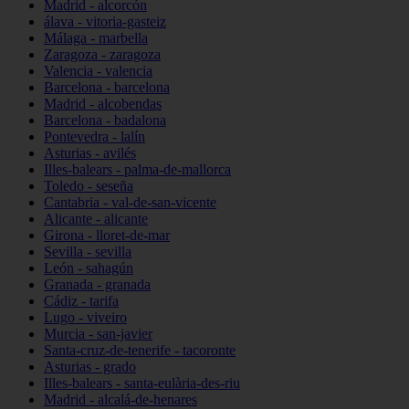
Madrid - alcorcón
álava - vitoria-gasteiz
Málaga - marbella
Zaragoza - zaragoza
Valencia - valencia
Barcelona - barcelona
Madrid - alcobendas
Barcelona - badalona
Pontevedra - lalín
Asturias - avilés
Illes-balears - palma-de-mallorca
Toledo - seseña
Cantabria - val-de-san-vicente
Alicante - alicante
Girona - lloret-de-mar
Sevilla - sevilla
León - sahagún
Granada - granada
Cádiz - tarifa
Lugo - viveiro
Murcia - san-javier
Santa-cruz-de-tenerife - tacoronte
Asturias - grado
Illes-balears - santa-eulària-des-riu
Madrid - alcalá-de-henares