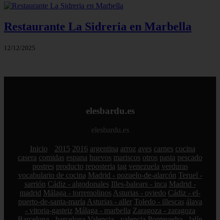
Restaurante La Sidreria en Marbella
12/12/2025
elesbardu.es
elesbardu.es
Inicio
2015
2016
argentina
arroz
aves
carnes
cocina
casera
comidas
espana
huevos
mariscos
otros
pasta
pescado
postres
producto
reposteria
tag
venezuela
verduras
vocabulario de cocina
Madrid - pozuelo-de-alarcón
Teruel -
sarrión
Cádiz - algodonales
Illes-balears - inca
Madrid -
madrid
Málaga - torremolinos
Asturias - oviedo
Cádiz - el-
puerto-de-santa-maría
Asturias - aller
Toledo - illescas
álava
- vitoria-gasteiz
Málaga - marbella
Zaragoza - zaragoza
Barcelona - barcelona
Valencia - valencia
Pontevedra - lalín