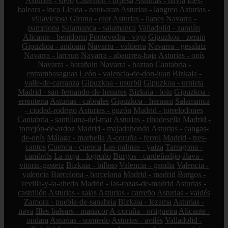
Asturias - siero
Castellón - orpesa
Asturias - navia
Illes-
balears - inca
Lleida - naut-aran
Asturias - langreo
Asturias -
villaviciosa
Girona - olot
Asturias - llanes
Navarra -
pamplona
Salamanca - salamanca
Valladolid - zaratán
Alicante - benidorm
Pontevedra - vigo
Gipuzkoa - zerain
Gipuzkoa - andoain
Navarra - valtierra
Navarra - gesalatz
Navarra - larraun
Navarra - abaurrea-baja
Asturias - onís
Navarra - barañain
Navarra - baztan
Cantabria -
entrambasaguas
León - valencia-de-don-juan
Bizkaia -
valle-de-carranza
Gipuzkoa - usurbil
Gipuzkoa - urnieta
Madrid - san-fernando-de-henares
Bizkaia - loiu
Gipuzkoa -
errenteria
Asturias - cabrales
Gipuzkoa - hernani
Salamanca
- ciudad-rodrigo
Asturias - gozón
Madrid - torrelodones
Cantabria - santillana-del-mar
Asturias - ribadesella
Madrid -
torrejón-de-ardoz
Madrid - majadahonda
Asturias - cangas-
de-onís
Málaga - marbella
A-coruña - ferrol
Madrid - tres-
cantos
Cuenca - cuenca
Las-palmas - yaiza
Tarragona -
cambrils
La-rioja - logroño
Burgos - cardeñadijo
álava -
vitoria-gasteiz
Bizkaia - bilbao
Valencia - gandia
Valencia -
valencia
Barcelona - barcelona
Madrid - madrid
Burgos -
revilla-y-la-ahedo
Madrid - las-rozas-de-madrid
Asturias -
castrillón
Asturias - salas
Asturias - carreño
Asturias - valdés
Zamora - puebla-de-sanabria
Bizkaia - lezama
Asturias -
nava
Illes-balears - manacor
A-coruña - ortigueira
Alicante -
ondara
Asturias - somiedo
Asturias - avilés
Valladolid -