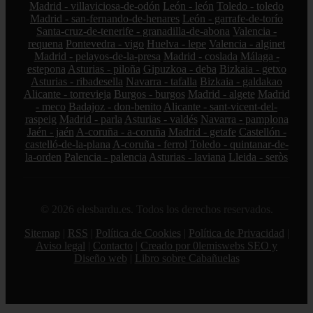
Madrid - villaviciosa-de-odón
León - león
Toledo - toledo
Madrid - san-fernando-de-henares
León - garrafe-de-torío
Santa-cruz-de-tenerife - granadilla-de-abona
Valencia -
requena
Pontevedra - vigo
Huelva - lepe
Valencia - alginet
Madrid - pelayos-de-la-presa
Madrid - coslada
Málaga -
estepona
Asturias - piloña
Gipuzkoa - deba
Bizkaia - getxo
Asturias - ribadesella
Navarra - tafalla
Bizkaia - galdakao
Alicante - torrevieja
Burgos - burgos
Madrid - algete
Madrid
- meco
Badajoz - don-benito
Alicante - sant-vicent-del-
raspeig
Madrid - parla
Asturias - valdés
Navarra - pamplona
Jaén - jaén
A-coruña - a-coruña
Madrid - getafe
Castellón -
castelló-de-la-plana
A-coruña - ferrol
Toledo - quintanar-de-
la-orden
Palencia - palencia
Asturias - laviana
Lleida - seròs
© 2026 elesbardu.es. Todos los derechos reservados.
Sitemap
|
RSS
|
Política de Cookies
|
Política de Privacidad
|
Aviso legal
|
Contacto
|
Creado por 0lemiswebs SEO y
Diseño web
|
Libro sobre Cabañuelas