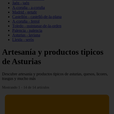
Jaén - jaén
A-coruña - a-coruña
Madrid - getafe
Castellón - castelló-de-la-plana
A-coruña - ferrol
Toledo - quintanar-de-la-orden
Palencia - palencia
Asturias - laviana
Lleida - seròs
Artesanía y productos tipicos
de Asturias
Descubre artesania y productos tipicos de asturias, quesos, licores,
trasgus y mucho más
Mostrando 1 - 14 de 14 artículos