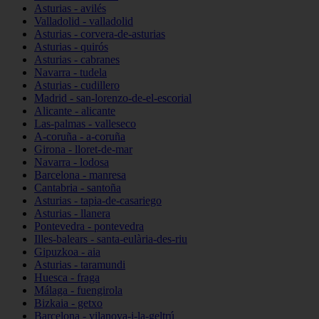
Asturias - avilés
Valladolid - valladolid
Asturias - corvera-de-asturias
Asturias - quirós
Asturias - cabranes
Navarra - tudela
Asturias - cudillero
Madrid - san-lorenzo-de-el-escorial
Alicante - alicante
Las-palmas - valleseco
A-coruña - a-coruña
Girona - lloret-de-mar
Navarra - lodosa
Barcelona - manresa
Cantabria - santoña
Asturias - tapia-de-casariego
Asturias - llanera
Pontevedra - pontevedra
Illes-balears - santa-eulària-des-riu
Gipuzkoa - aia
Asturias - taramundi
Huesca - fraga
Málaga - fuengirola
Bizkaia - getxo
Barcelona - vilanova-i-la-geltrú