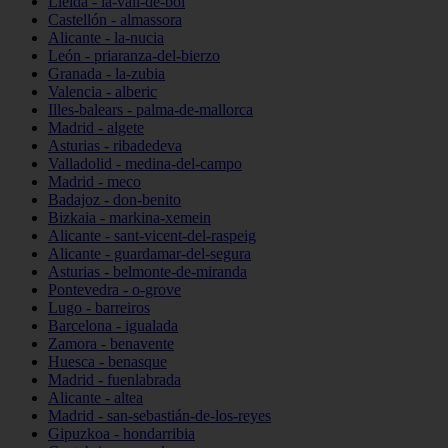
Lleida - la-vall-de-boí
Castellón - almassora
Alicante - la-nucia
León - priaranza-del-bierzo
Granada - la-zubia
Valencia - alberic
Illes-balears - palma-de-mallorca
Madrid - algete
Asturias - ribadedeva
Valladolid - medina-del-campo
Madrid - meco
Badajoz - don-benito
Bizkaia - markina-xemein
Alicante - sant-vicent-del-raspeig
Alicante - guardamar-del-segura
Asturias - belmonte-de-miranda
Pontevedra - o-grove
Lugo - barreiros
Barcelona - igualada
Zamora - benavente
Huesca - benasque
Madrid - fuenlabrada
Alicante - altea
Madrid - san-sebastián-de-los-reyes
Gipuzkoa - hondarribia