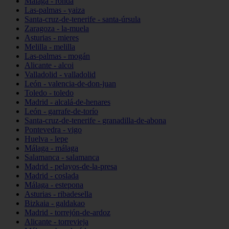
Málaga - ronda
Las-palmas - yaiza
Santa-cruz-de-tenerife - santa-úrsula
Zaragoza - la-muela
Asturias - mieres
Melilla - melilla
Las-palmas - mogán
Alicante - alcoi
Valladolid - valladolid
León - valencia-de-don-juan
Toledo - toledo
Madrid - alcalá-de-henares
León - garrafe-de-torío
Santa-cruz-de-tenerife - granadilla-de-abona
Pontevedra - vigo
Huelva - lepe
Málaga - málaga
Salamanca - salamanca
Madrid - pelayos-de-la-presa
Madrid - coslada
Málaga - estepona
Asturias - ribadesella
Bizkaia - galdakao
Madrid - torrejón-de-ardoz
Alicante - torrevieja