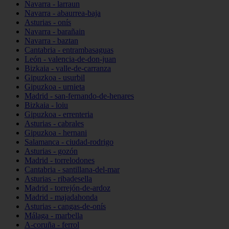
Navarra - larraun
Navarra - abaurrea-baja
Asturias - onís
Navarra - barañain
Navarra - baztan
Cantabria - entrambasaguas
León - valencia-de-don-juan
Bizkaia - valle-de-carranza
Gipuzkoa - usurbil
Gipuzkoa - urnieta
Madrid - san-fernando-de-henares
Bizkaia - loiu
Gipuzkoa - errenteria
Asturias - cabrales
Gipuzkoa - hernani
Salamanca - ciudad-rodrigo
Asturias - gozón
Madrid - torrelodones
Cantabria - santillana-del-mar
Asturias - ribadesella
Madrid - torrejón-de-ardoz
Madrid - majadahonda
Asturias - cangas-de-onís
Málaga - marbella
A-coruña - ferrol