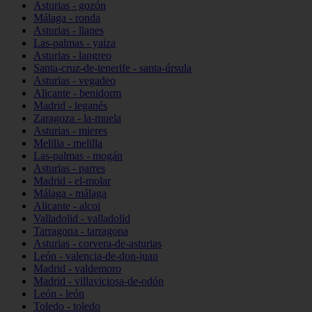
Asturias - gozón
Málaga - ronda
Asturias - llanes
Las-palmas - yaiza
Asturias - langreo
Santa-cruz-de-tenerife - santa-úrsula
Asturias - vegadeo
Alicante - benidorm
Madrid - leganés
Zaragoza - la-muela
Asturias - mieres
Melilla - melilla
Las-palmas - mogán
Asturias - parres
Madrid - el-molar
Málaga - málaga
Alicante - alcoi
Valladolid - valladolid
Tarragona - tarragona
Asturias - corvera-de-asturias
León - valencia-de-don-juan
Madrid - valdemoro
Madrid - villaviciosa-de-odón
León - león
Toledo - toledo