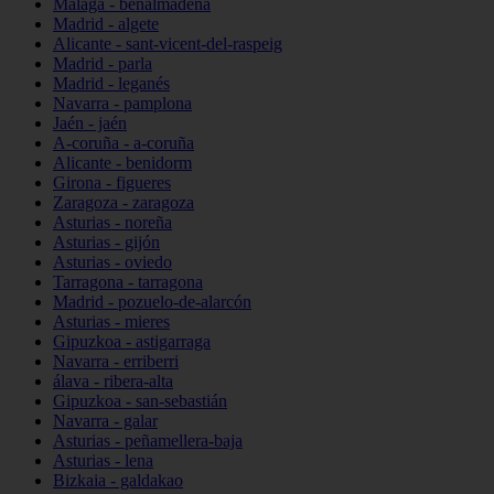
Málaga - benalmádena
Madrid - algete
Alicante - sant-vicent-del-raspeig
Madrid - parla
Madrid - leganés
Navarra - pamplona
Jaén - jaén
A-coruña - a-coruña
Alicante - benidorm
Girona - figueres
Zaragoza - zaragoza
Asturias - noreña
Asturias - gijón
Asturias - oviedo
Tarragona - tarragona
Madrid - pozuelo-de-alarcón
Asturias - mieres
Gipuzkoa - astigarraga
Navarra - erriberri
álava - ribera-alta
Gipuzkoa - san-sebastián
Navarra - galar
Asturias - peñamellera-baja
Asturias - lena
Bizkaia - galdakao