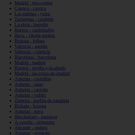
Madrid - tres-cantos
Cuenca - cuenca
Las-palmas - yaiza
Tarragona - cambrils
La-rioja - logroño
Burgos - cardeñadijo
álava - vitoria-gasteiz
Bizkaia - bilbao
Valencia - gandia
Valencia - valencia
Barcelona - barcelona
Madrid - madrid
Burgos - revilla-y-la-ahedo
Madrid - las-rozas-de-madrid
Asturias - castrillón
Asturias - salas
Asturias - carreño
Asturias - valdés
Zamora - puebla-de-sanabria
Bizkaia - lezama
Asturias - nava
Illes-balears - manacor
A-coruña - ortigueira
Alicante - ondara
Asturias - somiedo