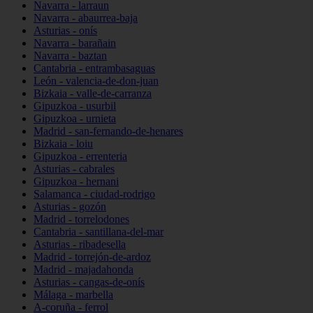
Navarra - larraun
Navarra - abaurrea-baja
Asturias - onís
Navarra - barañain
Navarra - baztan
Cantabria - entrambasaguas
León - valencia-de-don-juan
Bizkaia - valle-de-carranza
Gipuzkoa - usurbil
Gipuzkoa - urnieta
Madrid - san-fernando-de-henares
Bizkaia - loiu
Gipuzkoa - errenteria
Asturias - cabrales
Gipuzkoa - hernani
Salamanca - ciudad-rodrigo
Asturias - gozón
Madrid - torrelodones
Cantabria - santillana-del-mar
Asturias - ribadesella
Madrid - torrejón-de-ardoz
Madrid - majadahonda
Asturias - cangas-de-onís
Málaga - marbella
A-coruña - ferrol