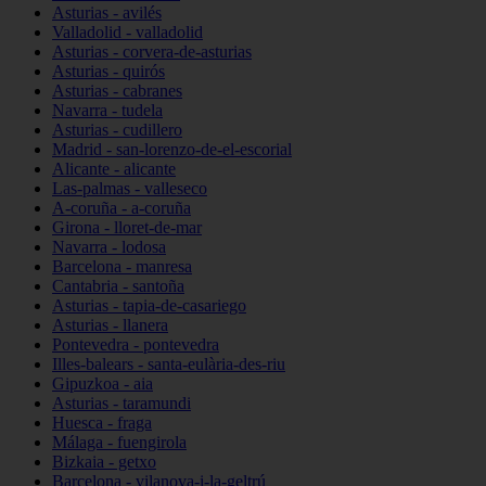
Asturias - avilés
Valladolid - valladolid
Asturias - corvera-de-asturias
Asturias - quirós
Asturias - cabranes
Navarra - tudela
Asturias - cudillero
Madrid - san-lorenzo-de-el-escorial
Alicante - alicante
Las-palmas - valleseco
A-coruña - a-coruña
Girona - lloret-de-mar
Navarra - lodosa
Barcelona - manresa
Cantabria - santoña
Asturias - tapia-de-casariego
Asturias - llanera
Pontevedra - pontevedra
Illes-balears - santa-eulària-des-riu
Gipuzkoa - aia
Asturias - taramundi
Huesca - fraga
Málaga - fuengirola
Bizkaia - getxo
Barcelona - vilanova-i-la-geltrú