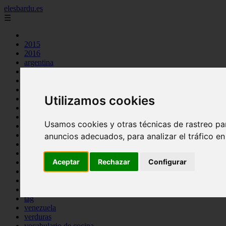
elesbardu.es
☰
2015
2016
argentina
arroz
aves
carnes
Utilizamos cookies
cocina casera
comidas
espana
Usamos cookies y otras técnicas de rastreo pa
huevos
mariscos
anuncios adecuados, para analizar el tráfico e
otros
pasta
Aceptar
Rechazar
Configurar
pescado
postres
producto
reposteria
tag
venezuela
verduras
vocabulario de cocina