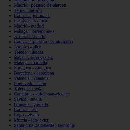
Madrid - pozuelo-de-alarcón
Teruel - sarrión
Cádiz - algodonales
Illes-balears - inca
Madrid - madrid
Málaga - torremolinos
Asturias - oviedo
Cádiz - el-puerto-de-santa-maría
Asturias - aller
Toledo - illescas
álava - vitoria-gasteiz
Málaga - marbella
Zaragoza - zaragoza
Barcelona - barcelona
Valencia - valencia
Pontevedra - lalín
Toledo - seseña
Cantabria - val-de-san-vicente
Sevilla - sevilla
Granada - granada
Cádiz - tarifa
Lugo - viveiro
Murcia - san-javier
Santa-cruz-de-tenerife - tacoronte