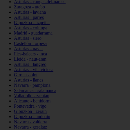
Asturias - cangas-del-narcea
Zaragoza - utebo
Asturias - laviana
Asturias - parres
Gipuzkoa - azpeitia
Asturias - colunga
Madrid - guadarrama
Asturias - siero
Castellón - orpesa
Asturias - navia
Illes-balears - inca
Lleida - naut-aran
Asturias - langreo
Asturias - villaviciosa
Girona - olot
Asturias - llanes
Navarra - pamplona
Salamanca - salamanca
Valladolid - zaratán
Alicante - benidorm
Pontevedra - vigo
Gipuzkoa - zerain
Gipuzkoa - andoain
Navarra - valtierra
Navarra - gesalatz