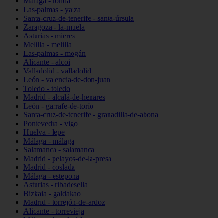
Málaga - ronda
Las-palmas - yaiza
Santa-cruz-de-tenerife - santa-úrsula
Zaragoza - la-muela
Asturias - mieres
Melilla - melilla
Las-palmas - mogán
Alicante - alcoi
Valladolid - valladolid
León - valencia-de-don-juan
Toledo - toledo
Madrid - alcalá-de-henares
León - garrafe-de-torío
Santa-cruz-de-tenerife - granadilla-de-abona
Pontevedra - vigo
Huelva - lepe
Málaga - málaga
Salamanca - salamanca
Madrid - pelayos-de-la-presa
Madrid - coslada
Málaga - estepona
Asturias - ribadesella
Bizkaia - galdakao
Madrid - torrejón-de-ardoz
Alicante - torrevieja