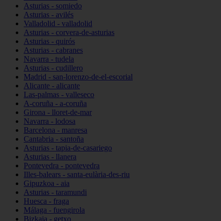
Asturias - somiedo
Asturias - avilés
Valladolid - valladolid
Asturias - corvera-de-asturias
Asturias - quirós
Asturias - cabranes
Navarra - tudela
Asturias - cudillero
Madrid - san-lorenzo-de-el-escorial
Alicante - alicante
Las-palmas - valleseco
A-coruña - a-coruña
Girona - lloret-de-mar
Navarra - lodosa
Barcelona - manresa
Cantabria - santoña
Asturias - tapia-de-casariego
Asturias - llanera
Pontevedra - pontevedra
Illes-balears - santa-eulària-des-riu
Gipuzkoa - aia
Asturias - taramundi
Huesca - fraga
Málaga - fuengirola
Bizkaia - getxo