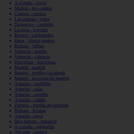
A-coruña - ferrol
Madrid - tres-cantos
Cuenca - cuenca
Las-palmas - yaiza
Tarragona - cambrils
La-rioja - logroño
Burgos - cardeñadijo
álava - vitoria-gasteiz
Bizkaia - bilbao
Valencia - gandia
Valencia - valencia
Barcelona - barcelona
Madrid - madrid
Burgos - revilla-y-la-ahedo
Madrid - las-rozas-de-madrid
Asturias - castrillón
Asturias - salas
Asturias - carreño
Asturias - valdés
Zamora - puebla-de-sanabria
Bizkaia - lezama
Asturias - nava
Illes-balears - manacor
A-coruña - ortigueira
Alicante - ondara