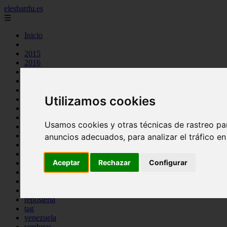
elesbardu.es
☰
Inicio
2015
2016
argentina
arroz
aves
Utilizamos cookies
carnes
cocina casera
comidas
Usamos cookies y otras técnicas de rastreo pa
espana
huevos
anuncios adecuados, para analizar el tráfico e
mariscos
otros
Aceptar
Rechazar
Configurar
pasta
pescado
postres
producto
reposteria
tag
venezuela
verduras