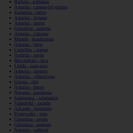
Bizkaia - galdakao
Asturias - cangas-del-narcea
Zaragoza - utebo
Asturias - laviana
Asturias - parres
Gipuzkoa - azpeitia
Asturias - colunga
Madrid - guadarrama
Asturias - siero
Castellón - orpesa
Asturias - navia
Illes-balears - inca
Lleida - naut-aran
Asturias - langreo
Asturias - villaviciosa
Girona - olot
Asturias - llanes
Navarra - pamplona
Salamanca - salamanca
Valladolid - zaratán
Alicante - benidorm
Pontevedra - vigo
Gipuzkoa - zerain
Gipuzkoa - andoain
Navarra - valtierra