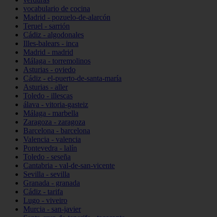
vocabulario de cocina
Madrid - pozuelo-de-alarcón
Teruel - sarrión
Cádiz - algodonales
Illes-balears - inca
Madrid - madrid
Málaga - torremolinos
Asturias - oviedo
Cádiz - el-puerto-de-santa-maría
Asturias - aller
Toledo - illescas
álava - vitoria-gasteiz
Málaga - marbella
Zaragoza - zaragoza
Barcelona - barcelona
Valencia - valencia
Pontevedra - lalín
Toledo - seseña
Cantabria - val-de-san-vicente
Sevilla - sevilla
Granada - granada
Cádiz - tarifa
Lugo - viveiro
Murcia - san-javier