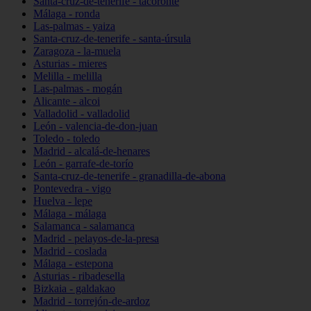
Santa-cruz-de-tenerife - tacoronte
Málaga - ronda
Las-palmas - yaiza
Santa-cruz-de-tenerife - santa-úrsula
Zaragoza - la-muela
Asturias - mieres
Melilla - melilla
Las-palmas - mogán
Alicante - alcoi
Valladolid - valladolid
León - valencia-de-don-juan
Toledo - toledo
Madrid - alcalá-de-henares
León - garrafe-de-torío
Santa-cruz-de-tenerife - granadilla-de-abona
Pontevedra - vigo
Huelva - lepe
Málaga - málaga
Salamanca - salamanca
Madrid - pelayos-de-la-presa
Madrid - coslada
Málaga - estepona
Asturias - ribadesella
Bizkaia - galdakao
Madrid - torrejón-de-ardoz