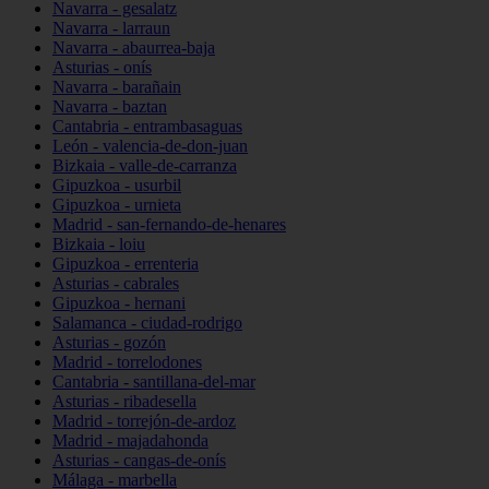
Navarra - gesalatz
Navarra - larraun
Navarra - abaurrea-baja
Asturias - onís
Navarra - barañain
Navarra - baztan
Cantabria - entrambasaguas
León - valencia-de-don-juan
Bizkaia - valle-de-carranza
Gipuzkoa - usurbil
Gipuzkoa - urnieta
Madrid - san-fernando-de-henares
Bizkaia - loiu
Gipuzkoa - errenteria
Asturias - cabrales
Gipuzkoa - hernani
Salamanca - ciudad-rodrigo
Asturias - gozón
Madrid - torrelodones
Cantabria - santillana-del-mar
Asturias - ribadesella
Madrid - torrejón-de-ardoz
Madrid - majadahonda
Asturias - cangas-de-onís
Málaga - marbella