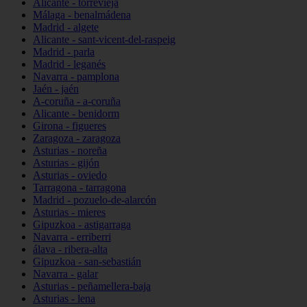
Alicante - torrevieja
Málaga - benalmádena
Madrid - algete
Alicante - sant-vicent-del-raspeig
Madrid - parla
Madrid - leganés
Navarra - pamplona
Jaén - jaén
A-coruña - a-coruña
Alicante - benidorm
Girona - figueres
Zaragoza - zaragoza
Asturias - noreña
Asturias - gijón
Asturias - oviedo
Tarragona - tarragona
Madrid - pozuelo-de-alarcón
Asturias - mieres
Gipuzkoa - astigarraga
Navarra - erriberri
álava - ribera-alta
Gipuzkoa - san-sebastián
Navarra - galar
Asturias - peñamellera-baja
Asturias - lena