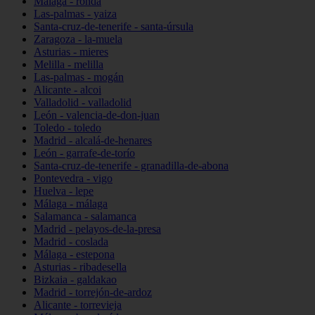
Málaga - ronda
Las-palmas - yaiza
Santa-cruz-de-tenerife - santa-úrsula
Zaragoza - la-muela
Asturias - mieres
Melilla - melilla
Las-palmas - mogán
Alicante - alcoi
Valladolid - valladolid
León - valencia-de-don-juan
Toledo - toledo
Madrid - alcalá-de-henares
León - garrafe-de-torío
Santa-cruz-de-tenerife - granadilla-de-abona
Pontevedra - vigo
Huelva - lepe
Málaga - málaga
Salamanca - salamanca
Madrid - pelayos-de-la-presa
Madrid - coslada
Málaga - estepona
Asturias - ribadesella
Bizkaia - galdakao
Madrid - torrejón-de-ardoz
Alicante - torrevieja