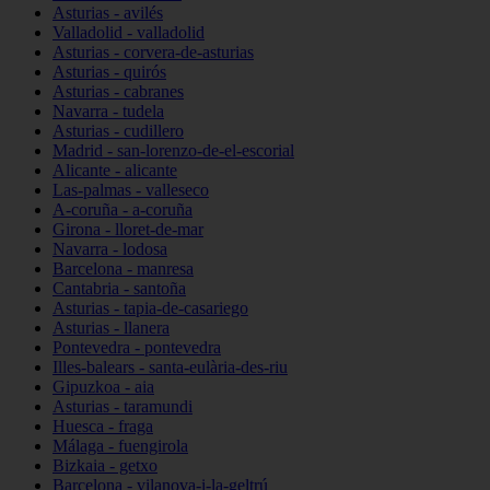
Asturias - avilés
Valladolid - valladolid
Asturias - corvera-de-asturias
Asturias - quirós
Asturias - cabranes
Navarra - tudela
Asturias - cudillero
Madrid - san-lorenzo-de-el-escorial
Alicante - alicante
Las-palmas - valleseco
A-coruña - a-coruña
Girona - lloret-de-mar
Navarra - lodosa
Barcelona - manresa
Cantabria - santoña
Asturias - tapia-de-casariego
Asturias - llanera
Pontevedra - pontevedra
Illes-balears - santa-eulària-des-riu
Gipuzkoa - aia
Asturias - taramundi
Huesca - fraga
Málaga - fuengirola
Bizkaia - getxo
Barcelona - vilanova-i-la-geltrú