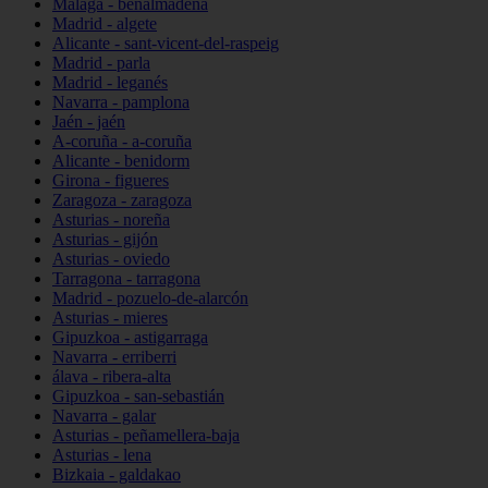
Málaga - benalmádena
Madrid - algete
Alicante - sant-vicent-del-raspeig
Madrid - parla
Madrid - leganés
Navarra - pamplona
Jaén - jaén
A-coruña - a-coruña
Alicante - benidorm
Girona - figueres
Zaragoza - zaragoza
Asturias - noreña
Asturias - gijón
Asturias - oviedo
Tarragona - tarragona
Madrid - pozuelo-de-alarcón
Asturias - mieres
Gipuzkoa - astigarraga
Navarra - erriberri
álava - ribera-alta
Gipuzkoa - san-sebastián
Navarra - galar
Asturias - peñamellera-baja
Asturias - lena
Bizkaia - galdakao