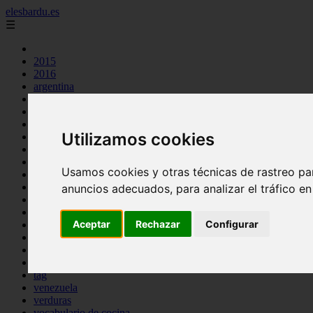
elesbardu.es
☰
2015
2016
argentina
arroz
aves
carnes
Utilizamos cookies
cocina casera
comidas
espana
Usamos cookies y otras técnicas de rastreo pa
huevos
mariscos
anuncios adecuados, para analizar el tráfico e
otros
pasta
Aceptar
Rechazar
Configurar
pescado
postres
producto
reposteria
tag
venezuela
verduras
vocabulario de cocina