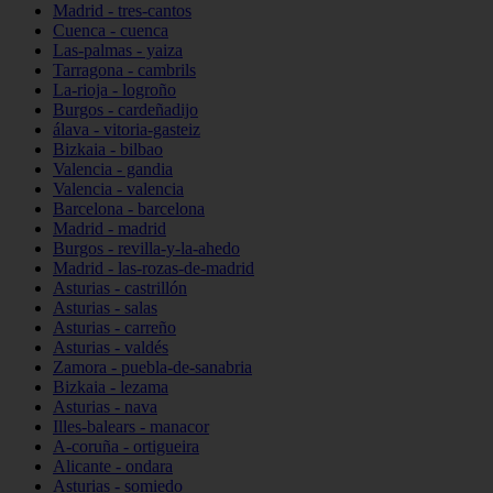
Madrid - tres-cantos
Cuenca - cuenca
Las-palmas - yaiza
Tarragona - cambrils
La-rioja - logroño
Burgos - cardeñadijo
álava - vitoria-gasteiz
Bizkaia - bilbao
Valencia - gandia
Valencia - valencia
Barcelona - barcelona
Madrid - madrid
Burgos - revilla-y-la-ahedo
Madrid - las-rozas-de-madrid
Asturias - castrillón
Asturias - salas
Asturias - carreño
Asturias - valdés
Zamora - puebla-de-sanabria
Bizkaia - lezama
Asturias - nava
Illes-balears - manacor
A-coruña - ortigueira
Alicante - ondara
Asturias - somiedo