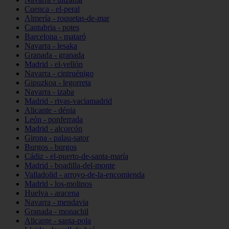
Cuenca - el-peral
Almería - roquetas-de-mar
Cantabria - potes
Barcelona - mataró
Navarra - lesaka
Granada - granada
Madrid - el-vellón
Navarra - cintruénigo
Gipuzkoa - legorreta
Navarra - izaba
Madrid - rivas-vaciamadrid
Alicante - dénia
León - ponferrada
Madrid - alcorcón
Girona - palau-sator
Burgos - burgos
Cádiz - el-puerto-de-santa-maría
Madrid - boadilla-del-monte
Valladolid - arroyo-de-la-encomienda
Madrid - los-molinos
Huelva - aracena
Navarra - mendavia
Granada - monachil
Alicante - santa-pola