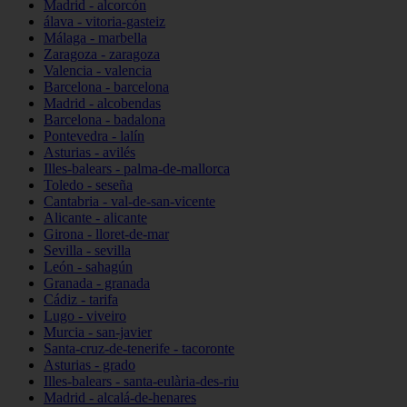
Madrid - alcorcón
álava - vitoria-gasteiz
Málaga - marbella
Zaragoza - zaragoza
Valencia - valencia
Barcelona - barcelona
Madrid - alcobendas
Barcelona - badalona
Pontevedra - lalín
Asturias - avilés
Illes-balears - palma-de-mallorca
Toledo - seseña
Cantabria - val-de-san-vicente
Alicante - alicante
Girona - lloret-de-mar
Sevilla - sevilla
León - sahagún
Granada - granada
Cádiz - tarifa
Lugo - viveiro
Murcia - san-javier
Santa-cruz-de-tenerife - tacoronte
Asturias - grado
Illes-balears - santa-eulària-des-riu
Madrid - alcalá-de-henares