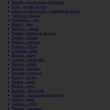
Madrid - san-fernando-de-henares
León - garrafe-de-torío
Santa-cruz-de-tenerife - granadilla-de-abona
Valencia - requena
Pontevedra - vigo
Huelva - lepe
Valencia - alginet
Madrid - pelayos-de-la-presa
Madrid - coslada
Málaga - estepona
Asturias - piloña
Gipuzkoa - deba
Bizkaia - getxo
Asturias - ribadesella
Navarra - tafalla
Bizkaia - galdakao
Alicante - torrevieja
Burgos - burgos
Madrid - algete
Madrid - meco
Badajoz - don-benito
Alicante - sant-vicent-del-raspeig
Madrid - parla
Asturias - valdés
Navarra - pamplona