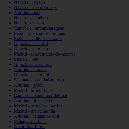
Navarra - larraun
Navarra - abaurrea-baja
Asturias - onís
Navarra - barañain
Navarra - baztan
Cantabria - entrambasaguas
León - valencia-de-don-juan
Bizkaia - valle-de-carranza
Gipuzkoa - usurbil
Gipuzkoa - urnieta
Madrid - san-fernando-de-henares
Bizkaia - loiu
Gipuzkoa - errenteria
Asturias - cabrales
Gipuzkoa - hernani
Salamanca - ciudad-rodrigo
Asturias - gozón
Madrid - torrelodones
Cantabria - santillana-del-mar
Asturias - ribadesella
Madrid - torrejón-de-ardoz
Madrid - majadahonda
Asturias - cangas-de-onís
Málaga - marbella
A-coruña - ferrol