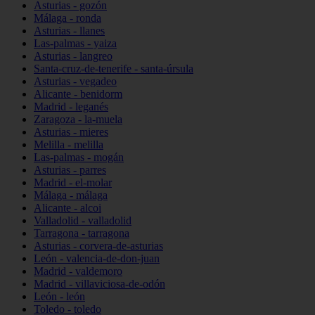
Asturias - gozón
Málaga - ronda
Asturias - llanes
Las-palmas - yaiza
Asturias - langreo
Santa-cruz-de-tenerife - santa-úrsula
Asturias - vegadeo
Alicante - benidorm
Madrid - leganés
Zaragoza - la-muela
Asturias - mieres
Melilla - melilla
Las-palmas - mogán
Asturias - parres
Madrid - el-molar
Málaga - málaga
Alicante - alcoi
Valladolid - valladolid
Tarragona - tarragona
Asturias - corvera-de-asturias
León - valencia-de-don-juan
Madrid - valdemoro
Madrid - villaviciosa-de-odón
León - león
Toledo - toledo