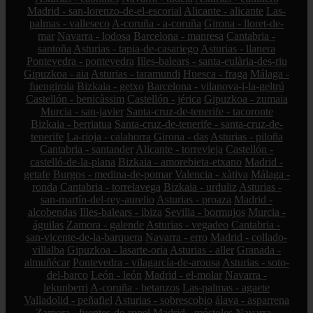
Madrid - san-lorenzo-de-el-escorial
Alicante - alicante
Las-
palmas - valleseco
A-coruña - a-coruña
Girona - lloret-de-
mar
Navarra - lodosa
Barcelona - manresa
Cantabria -
santoña
Asturias - tapia-de-casariego
Asturias - llanera
Pontevedra - pontevedra
Illes-balears - santa-eulària-des-riu
Gipuzkoa - aia
Asturias - taramundi
Huesca - fraga
Málaga -
fuengirola
Bizkaia - getxo
Barcelona - vilanova-i-la-geltrú
Castellón - benicàssim
Castellón - jérica
Gipuzkoa - zumaia
Murcia - san-javier
Santa-cruz-de-tenerife - tacoronte
Bizkaia - berriatua
Santa-cruz-de-tenerife - santa-cruz-de-
tenerife
La-rioja - calahorra
Girona - das
Asturias - piloña
Cantabria - santander
Alicante - torrevieja
Castellón -
castelló-de-la-plana
Bizkaia - amorebieta-etxano
Madrid -
getafe
Burgos - medina-de-pomar
Valencia - xàtiva
Málaga -
ronda
Cantabria - torrelavega
Bizkaia - urduliz
Asturias -
san-martín-del-rey-aurelio
Asturias - proaza
Madrid -
alcobendas
Illes-balears - ibiza
Sevilla - bormujos
Murcia -
águilas
Zamora - galende
Asturias - vegadeo
Cantabria -
san-vicente-de-la-barquera
Navarra - erro
Madrid - collado-
villalba
Gipuzkoa - lasarte-oria
Asturias - aller
Granada -
almuñécar
Pontevedra - vilagarcía-de-arousa
Asturias - soto-
del-barco
León - león
Madrid - el-molar
Navarra -
lekunberri
A-coruña - betanzos
Las-palmas - agaete
Valladolid - peñafiel
Asturias - sobrescobio
álava - asparrena
Zamora - fuentes-de-ropel
Madrid - móstoles
Navarra -