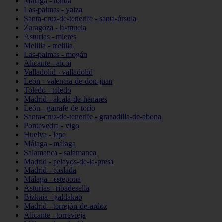
Málaga - ronda
Las-palmas - yaiza
Santa-cruz-de-tenerife - santa-úrsula
Zaragoza - la-muela
Asturias - mieres
Melilla - melilla
Las-palmas - mogán
Alicante - alcoi
Valladolid - valladolid
León - valencia-de-don-juan
Toledo - toledo
Madrid - alcalá-de-henares
León - garrafe-de-torío
Santa-cruz-de-tenerife - granadilla-de-abona
Pontevedra - vigo
Huelva - lepe
Málaga - málaga
Salamanca - salamanca
Madrid - pelayos-de-la-presa
Madrid - coslada
Málaga - estepona
Asturias - ribadesella
Bizkaia - galdakao
Madrid - torrejón-de-ardoz
Alicante - torrevieja