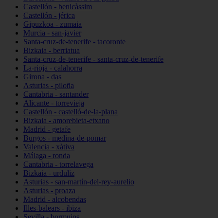
Castellón - benicàssim
Castellón - jérica
Gipuzkoa - zumaia
Murcia - san-javier
Santa-cruz-de-tenerife - tacoronte
Bizkaia - berriatua
Santa-cruz-de-tenerife - santa-cruz-de-tenerife
La-rioja - calahorra
Girona - das
Asturias - piloña
Cantabria - santander
Alicante - torrevieja
Castellón - castelló-de-la-plana
Bizkaia - amorebieta-etxano
Madrid - getafe
Burgos - medina-de-pomar
Valencia - xàtiva
Málaga - ronda
Cantabria - torrelavega
Bizkaia - urduliz
Asturias - san-martín-del-rey-aurelio
Asturias - proaza
Madrid - alcobendas
Illes-balears - ibiza
Sevilla - bormujos