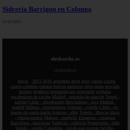
Sidreria Barrigon en Colunga
12/12/2025
elesbardu.es
elesbardu.es
Inicio
2015
2016
argentina
arroz
aves
carnes
cocina
casera
comidas
espana
huevos
mariscos
otros
pasta
pescado
postres
producto
reposteria
tag
venezuela
verduras
vocabulario de cocina
Madrid - pozuelo-de-alarcón
Teruel -
sarrión
Cádiz - algodonales
Illes-balears - inca
Madrid -
madrid
Málaga - torremolinos
Asturias - oviedo
Cádiz - el-
puerto-de-santa-maría
Asturias - aller
Toledo - illescas
álava
- vitoria-gasteiz
Málaga - marbella
Zaragoza - zaragoza
Barcelona - barcelona
Valencia - valencia
Pontevedra - lalín
Toledo - seseña
Cantabria - val-de-san-vicente
Sevilla -