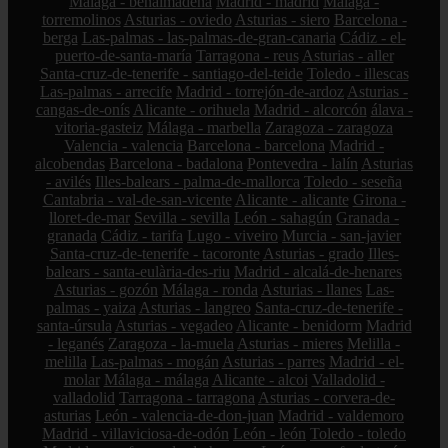
Málaga - benalmádena
Madrid - madrid
Málaga -
torremolinos
Asturias - oviedo
Asturias - siero
Barcelona -
berga
Las-palmas - las-palmas-de-gran-canaria
Cádiz - el-
puerto-de-santa-maría
Tarragona - reus
Asturias - aller
Santa-cruz-de-tenerife - santiago-del-teide
Toledo - illescas
Las-palmas - arrecife
Madrid - torrejón-de-ardoz
Asturias -
cangas-de-onís
Alicante - orihuela
Madrid - alcorcón
álava -
vitoria-gasteiz
Málaga - marbella
Zaragoza - zaragoza
Valencia - valencia
Barcelona - barcelona
Madrid -
alcobendas
Barcelona - badalona
Pontevedra - lalín
Asturias
- avilés
Illes-balears - palma-de-mallorca
Toledo - seseña
Cantabria - val-de-san-vicente
Alicante - alicante
Girona -
lloret-de-mar
Sevilla - sevilla
León - sahagún
Granada -
granada
Cádiz - tarifa
Lugo - viveiro
Murcia - san-javier
Santa-cruz-de-tenerife - tacoronte
Asturias - grado
Illes-
balears - santa-eulària-des-riu
Madrid - alcalá-de-henares
Asturias - gozón
Málaga - ronda
Asturias - llanes
Las-
palmas - yaiza
Asturias - langreo
Santa-cruz-de-tenerife -
santa-úrsula
Asturias - vegadeo
Alicante - benidorm
Madrid
- leganés
Zaragoza - la-muela
Asturias - mieres
Melilla -
melilla
Las-palmas - mogán
Asturias - parres
Madrid - el-
molar
Málaga - málaga
Alicante - alcoi
Valladolid -
valladolid
Tarragona - tarragona
Asturias - corvera-de-
asturias
León - valencia-de-don-juan
Madrid - valdemoro
Madrid - villaviciosa-de-odón
León - león
Toledo - toledo