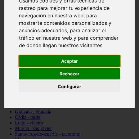
Usamos cookies y otras técnicas de
Madrid - pozuelo-de-alarcón
rastreo para mejorar tu experiencia de
Teruel - sarrión
navegación en nuestra web, para
Cádiz - algodonales
Illes-balears - inca
mostrarte contenidos personalizados y
Madrid - madrid
anuncios adecuados, para analizar el
Málaga - torremolinos
tráfico en nuestra web y para comprender
Asturias - oviedo
Cádiz - el-puerto-de-santa-maría
de donde llegan nuestros visitantes.
Asturias - aller
Toledo - illescas
Aceptar
álava - vitoria-gasteiz
Málaga - marbella
Zaragoza - zaragoza
Rechazar
Barcelona - barcelona
Valencia - valencia
Configurar
Pontevedra - lalín
Toledo - seseña
Cantabria - val-de-san-vicente
Sevilla - sevilla
Granada - granada
Cádiz - tarifa
Lugo - viveiro
Murcia - san-javier
Santa-cruz-de-tenerife - tacoronte