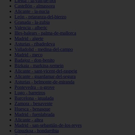
Lleida - la-vall-de-boí
Castellón - almassora
Alicante - la-nucia
León - priaranza-del-bierzo
Granada - la-zubia
Valencia - alberic
Illes-balears - palma-de-mallorca
Madrid - algete
Asturias - ribadedeva
Valladolid - medina-del-campo
Madrid - meco
Badajoz - don-benito
Bizkaia - markina-xemein
Alicante - sant-vicent-del-raspeig
Alicante - guardamar-del-segura
Asturias - belmonte-de-miranda
Pontevedra - o-grove
Lugo - barreiros
Barcelona - igualada
Zamora - benavente
Huesca - benasque
Madrid - fuenlabrada
Alicante - altea
Madrid - san-sebastián-de-los-reyes
Gipuzkoa - hondarribia