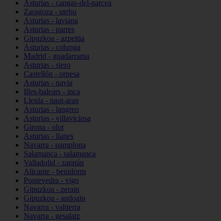
Asturias - cangas-del-narcea
Zaragoza - utebo
Asturias - laviana
Asturias - parres
Gipuzkoa - azpeitia
Asturias - colunga
Madrid - guadarrama
Asturias - siero
Castellón - orpesa
Asturias - navia
Illes-balears - inca
Lleida - naut-aran
Asturias - langreo
Asturias - villaviciosa
Girona - olot
Asturias - llanes
Navarra - pamplona
Salamanca - salamanca
Valladolid - zaratán
Alicante - benidorm
Pontevedra - vigo
Gipuzkoa - zerain
Gipuzkoa - andoain
Navarra - valtierra
Navarra - gesalatz