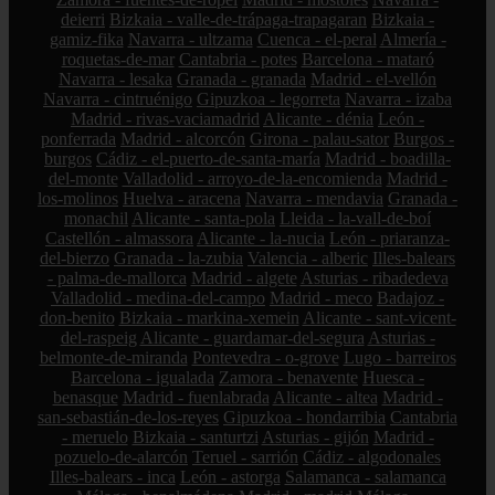
deierri
Bizkaia - valle-de-trápaga-trapagaran
Bizkaia -
gamiz-fika
Navarra - ultzama
Cuenca - el-peral
Almería -
roquetas-de-mar
Cantabria - potes
Barcelona - mataró
Navarra - lesaka
Granada - granada
Madrid - el-vellón
Navarra - cintruénigo
Gipuzkoa - legorreta
Navarra - izaba
Madrid - rivas-vaciamadrid
Alicante - dénia
León -
ponferrada
Madrid - alcorcón
Girona - palau-sator
Burgos -
burgos
Cádiz - el-puerto-de-santa-maría
Madrid - boadilla-
del-monte
Valladolid - arroyo-de-la-encomienda
Madrid -
los-molinos
Huelva - aracena
Navarra - mendavia
Granada -
monachil
Alicante - santa-pola
Lleida - la-vall-de-boí
Castellón - almassora
Alicante - la-nucia
León - priaranza-
del-bierzo
Granada - la-zubia
Valencia - alberic
Illes-balears
- palma-de-mallorca
Madrid - algete
Asturias - ribadedeva
Valladolid - medina-del-campo
Madrid - meco
Badajoz -
don-benito
Bizkaia - markina-xemein
Alicante - sant-vicent-
del-raspeig
Alicante - guardamar-del-segura
Asturias -
belmonte-de-miranda
Pontevedra - o-grove
Lugo - barreiros
Barcelona - igualada
Zamora - benavente
Huesca -
benasque
Madrid - fuenlabrada
Alicante - altea
Madrid -
san-sebastián-de-los-reyes
Gipuzkoa - hondarribia
Cantabria
- meruelo
Bizkaia - santurtzi
Asturias - gijón
Madrid -
pozuelo-de-alarcón
Teruel - sarrión
Cádiz - algodonales
Illes-balears - inca
León - astorga
Salamanca - salamanca