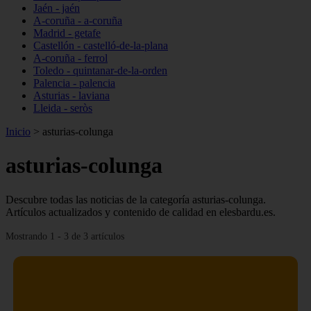
Jaén - jaén
A-coruña - a-coruña
Madrid - getafe
Castellón - castelló-de-la-plana
A-coruña - ferrol
Toledo - quintanar-de-la-orden
Palencia - palencia
Asturias - laviana
Lleida - seròs
Inicio
>
asturias-colunga
asturias-colunga
Descubre todas las noticias de la categoría asturias-colunga.
Artículos actualizados y contenido de calidad en elesbardu.es.
Mostrando 1 - 3 de 3 artículos