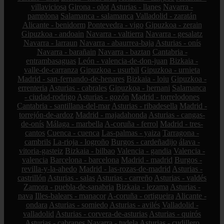
villaviciosa
Girona - olot
Asturias - llanes
Navarra -
pamplona
Salamanca - salamanca
Valladolid - zaratán
Alicante - benidorm
Pontevedra - vigo
Gipuzkoa - zerain
Gipuzkoa - andoain
Navarra - valtierra
Navarra - gesalatz
Navarra - larraun
Navarra - abaurrea-baja
Asturias - onís
Navarra - barañain
Navarra - baztan
Cantabria -
entrambasaguas
León - valencia-de-don-juan
Bizkaia -
valle-de-carranza
Gipuzkoa - usurbil
Gipuzkoa - urnieta
Madrid - san-fernando-de-henares
Bizkaia - loiu
Gipuzkoa -
errenteria
Asturias - cabrales
Gipuzkoa - hernani
Salamanca
- ciudad-rodrigo
Asturias - gozón
Madrid - torrelodones
Cantabria - santillana-del-mar
Asturias - ribadesella
Madrid -
torrejón-de-ardoz
Madrid - majadahonda
Asturias - cangas-
de-onís
Málaga - marbella
A-coruña - ferrol
Madrid - tres-
cantos
Cuenca - cuenca
Las-palmas - yaiza
Tarragona -
cambrils
La-rioja - logroño
Burgos - cardeñadijo
álava -
vitoria-gasteiz
Bizkaia - bilbao
Valencia - gandia
Valencia -
valencia
Barcelona - barcelona
Madrid - madrid
Burgos -
revilla-y-la-ahedo
Madrid - las-rozas-de-madrid
Asturias -
castrillón
Asturias - salas
Asturias - carreño
Asturias - valdés
Zamora - puebla-de-sanabria
Bizkaia - lezama
Asturias -
nava
Illes-balears - manacor
A-coruña - ortigueira
Alicante -
ondara
Asturias - somiedo
Asturias - avilés
Valladolid -
valladolid
Asturias - corvera-de-asturias
Asturias - quirós
Asturias - cabranes
Navarra - tudela
Asturias - cudillero