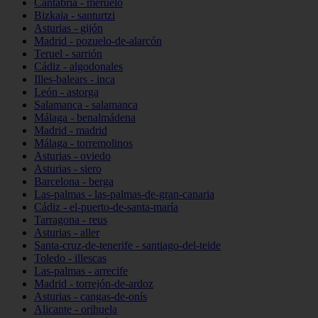
Cantabria - meruelo
Bizkaia - santurtzi
Asturias - gijón
Madrid - pozuelo-de-alarcón
Teruel - sarrión
Cádiz - algodonales
Illes-balears - inca
León - astorga
Salamanca - salamanca
Málaga - benalmádena
Madrid - madrid
Málaga - torremolinos
Asturias - oviedo
Asturias - siero
Barcelona - berga
Las-palmas - las-palmas-de-gran-canaria
Cádiz - el-puerto-de-santa-maría
Tarragona - reus
Asturias - aller
Santa-cruz-de-tenerife - santiago-del-teide
Toledo - illescas
Las-palmas - arrecife
Madrid - torrejón-de-ardoz
Asturias - cangas-de-onís
Alicante - orihuela