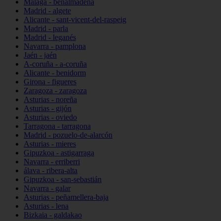
Málaga - benalmádena
Madrid - algete
Alicante - sant-vicent-del-raspeig
Madrid - parla
Madrid - leganés
Navarra - pamplona
Jaén - jaén
A-coruña - a-coruña
Alicante - benidorm
Girona - figueres
Zaragoza - zaragoza
Asturias - noreña
Asturias - gijón
Asturias - oviedo
Tarragona - tarragona
Madrid - pozuelo-de-alarcón
Asturias - mieres
Gipuzkoa - astigarraga
Navarra - erriberri
álava - ribera-alta
Gipuzkoa - san-sebastián
Navarra - galar
Asturias - peñamellera-baja
Asturias - lena
Bizkaia - galdakao