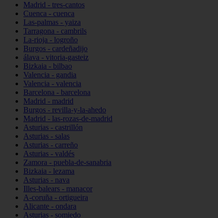
Madrid - tres-cantos
Cuenca - cuenca
Las-palmas - yaiza
Tarragona - cambrils
La-rioja - logroño
Burgos - cardeñadijo
álava - vitoria-gasteiz
Bizkaia - bilbao
Valencia - gandia
Valencia - valencia
Barcelona - barcelona
Madrid - madrid
Burgos - revilla-y-la-ahedo
Madrid - las-rozas-de-madrid
Asturias - castrillón
Asturias - salas
Asturias - carreño
Asturias - valdés
Zamora - puebla-de-sanabria
Bizkaia - lezama
Asturias - nava
Illes-balears - manacor
A-coruña - ortigueira
Alicante - ondara
Asturias - somiedo