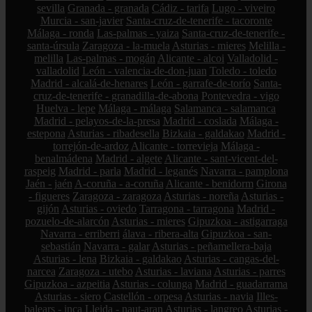
sevilla
Granada - granada
Cádiz - tarifa
Lugo - viveiro
Murcia - san-javier
Santa-cruz-de-tenerife - tacoronte
Málaga - ronda
Las-palmas - yaiza
Santa-cruz-de-tenerife -
santa-úrsula
Zaragoza - la-muela
Asturias - mieres
Melilla -
melilla
Las-palmas - mogán
Alicante - alcoi
Valladolid -
valladolid
León - valencia-de-don-juan
Toledo - toledo
Madrid - alcalá-de-henares
León - garrafe-de-torío
Santa-
cruz-de-tenerife - granadilla-de-abona
Pontevedra - vigo
Huelva - lepe
Málaga - málaga
Salamanca - salamanca
Madrid - pelayos-de-la-presa
Madrid - coslada
Málaga -
estepona
Asturias - ribadesella
Bizkaia - galdakao
Madrid -
torrejón-de-ardoz
Alicante - torrevieja
Málaga -
benalmádena
Madrid - algete
Alicante - sant-vicent-del-
raspeig
Madrid - parla
Madrid - leganés
Navarra - pamplona
Jaén - jaén
A-coruña - a-coruña
Alicante - benidorm
Girona
- figueres
Zaragoza - zaragoza
Asturias - noreña
Asturias -
gijón
Asturias - oviedo
Tarragona - tarragona
Madrid -
pozuelo-de-alarcón
Asturias - mieres
Gipuzkoa - astigarraga
Navarra - erriberri
álava - ribera-alta
Gipuzkoa - san-
sebastián
Navarra - galar
Asturias - peñamellera-baja
Asturias - lena
Bizkaia - galdakao
Asturias - cangas-del-
narcea
Zaragoza - utebo
Asturias - laviana
Asturias - parres
Gipuzkoa - azpeitia
Asturias - colunga
Madrid - guadarrama
Asturias - siero
Castellón - orpesa
Asturias - navia
Illes-
balears - inca
Lleida - naut-aran
Asturias - langreo
Asturias -