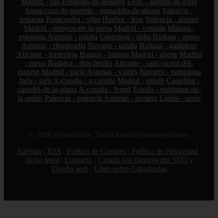
Madrid - san-fernando-de-henares
León - garrafe-de-torío
Santa-cruz-de-tenerife - granadilla-de-abona
Valencia -
requena
Pontevedra - vigo
Huelva - lepe
Valencia - alginet
Madrid - pelayos-de-la-presa
Madrid - coslada
Málaga -
estepona
Asturias - piloña
Gipuzkoa - deba
Bizkaia - getxo
Asturias - ribadesella
Navarra - tafalla
Bizkaia - galdakao
Alicante - torrevieja
Burgos - burgos
Madrid - algete
Madrid
- meco
Badajoz - don-benito
Alicante - sant-vicent-del-
raspeig
Madrid - parla
Asturias - valdés
Navarra - pamplona
Jaén - jaén
A-coruña - a-coruña
Madrid - getafe
Castellón -
castelló-de-la-plana
A-coruña - ferrol
Toledo - quintanar-de-
la-orden
Palencia - palencia
Asturias - laviana
Lleida - seròs
© 2026 elesbardu.es. Todos los derechos reservados.
Sitemap
|
RSS
|
Política de Cookies
|
Política de Privacidad
|
Aviso legal
|
Contacto
|
Creado por 0lemiswebs SEO y
Diseño web
|
Libro sobre Cabañuelas