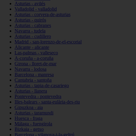
Asturias - avilés
Valladolid - valladolid
Asturias - corvera-de-asturias
Asturias - quirós
Asturias - cabranes
Navarra - tudela
Asturias - cudillero
Madrid - san-lorenzo-de-el-escorial
Alicante - alicante
Las-palmas - valleseco
A-coruña - a-coruña
Girona - lloret-de-mar
Navarra - lodosa
Barcelona - manresa
Cantabria - santoña
Asturias - tapia-de-casariego
Asturias - llanera
Pontevedra - pontevedra
Illes-balears - santa-eulària-des-riu
Gipuzkoa - aia
Asturias - taramundi
Huesca - fraga
Málaga - fuengirola
Bizkaia - getxo
Barcelona - vilanova-i-la-geltrú