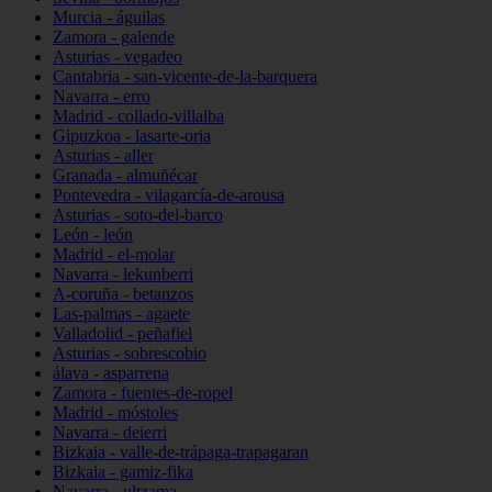
Murcia - águilas
Zamora - galende
Asturias - vegadeo
Cantabria - san-vicente-de-la-barquera
Navarra - erro
Madrid - collado-villalba
Gipuzkoa - lasarte-oria
Asturias - aller
Granada - almuñécar
Pontevedra - vilagarcía-de-arousa
Asturias - soto-del-barco
León - león
Madrid - el-molar
Navarra - lekunberri
A-coruña - betanzos
Las-palmas - agaete
Valladolid - peñafiel
Asturias - sobrescobio
álava - asparrena
Zamora - fuentes-de-ropel
Madrid - móstoles
Navarra - deierri
Bizkaia - valle-de-trápaga-trapagaran
Bizkaia - gamiz-fika
Navarra - ultzama