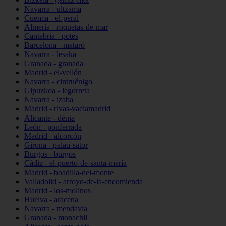
Navarra - ultzama
Cuenca - el-peral
Almería - roquetas-de-mar
Cantabria - potes
Barcelona - mataró
Navarra - lesaka
Granada - granada
Madrid - el-vellón
Navarra - cintruénigo
Gipuzkoa - legorreta
Navarra - izaba
Madrid - rivas-vaciamadrid
Alicante - dénia
León - ponferrada
Madrid - alcorcón
Girona - palau-sator
Burgos - burgos
Cádiz - el-puerto-de-santa-maría
Madrid - boadilla-del-monte
Valladolid - arroyo-de-la-encomienda
Madrid - los-molinos
Huelva - aracena
Navarra - mendavia
Granada - monachil