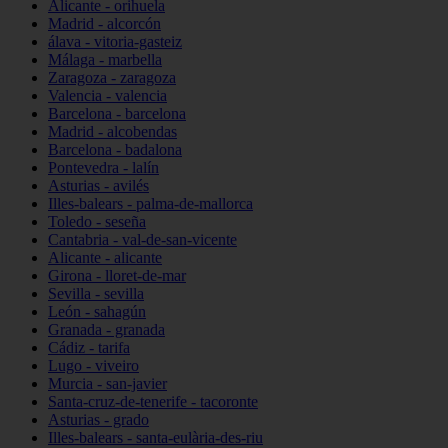
Alicante - orihuela
Madrid - alcorcón
álava - vitoria-gasteiz
Málaga - marbella
Zaragoza - zaragoza
Valencia - valencia
Barcelona - barcelona
Madrid - alcobendas
Barcelona - badalona
Pontevedra - lalín
Asturias - avilés
Illes-balears - palma-de-mallorca
Toledo - seseña
Cantabria - val-de-san-vicente
Alicante - alicante
Girona - lloret-de-mar
Sevilla - sevilla
León - sahagún
Granada - granada
Cádiz - tarifa
Lugo - viveiro
Murcia - san-javier
Santa-cruz-de-tenerife - tacoronte
Asturias - grado
Illes-balears - santa-eulària-des-riu