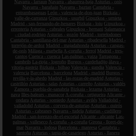
Navarra - larraun
Navarra - abaurrea-baja
Asturias - onís
Navarra - barañain
Navarra - baztan
Cantabria -
entrambasaguas
León - valencia-de-don-juan
Bizkaia -
valle-de-carranza
Gipuzkoa - usurbil
Gipuzkoa - urnieta
Madrid - san-fernando-de-henares
Bizkaia - loiu
Gipuzkoa -
errenteria
Asturias - cabrales
Gipuzkoa - hernani
Salamanca
- ciudad-rodrigo
Asturias - gozón
Madrid - torrelodones
Cantabria - santillana-del-mar
Asturias - ribadesella
Madrid -
torrejón-de-ardoz
Madrid - majadahonda
Asturias - cangas-
de-onís
Málaga - marbella
A-coruña - ferrol
Madrid - tres-
cantos
Cuenca - cuenca
Las-palmas - yaiza
Tarragona -
cambrils
La-rioja - logroño
Burgos - cardeñadijo
álava -
vitoria-gasteiz
Bizkaia - bilbao
Valencia - gandia
Valencia -
valencia
Barcelona - barcelona
Madrid - madrid
Burgos -
revilla-y-la-ahedo
Madrid - las-rozas-de-madrid
Asturias -
castrillón
Asturias - salas
Asturias - carreño
Asturias - valdés
Zamora - puebla-de-sanabria
Bizkaia - lezama
Asturias -
nava
Illes-balears - manacor
A-coruña - ortigueira
Alicante -
ondara
Asturias - somiedo
Asturias - avilés
Valladolid -
valladolid
Asturias - corvera-de-asturias
Asturias - quirós
Asturias - cabranes
Navarra - tudela
Asturias - cudillero
Madrid - san-lorenzo-de-el-escorial
Alicante - alicante
Las-
palmas - valleseco
A-coruña - a-coruña
Girona - lloret-de-
mar
Navarra - lodosa
Barcelona - manresa
Cantabria -
santoña
Asturias - tapia-de-casariego
Asturias - llanera