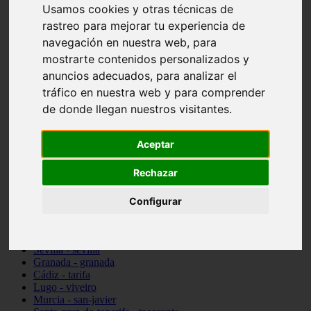
Usamos cookies y otras técnicas de
vocabulario de cocina
Madrid - pozuelo-de-alarcón
rastreo para mejorar tu experiencia de
Teruel - sarrión
navegación en nuestra web, para
Cádiz - algodonales
mostrarte contenidos personalizados y
Illes-balears - inca
Madrid - madrid
anuncios adecuados, para analizar el
Málaga - torremolinos
tráfico en nuestra web y para comprender
Asturias - oviedo
de donde llegan nuestros visitantes.
Cádiz - el-puerto-de-santa-maría
Asturias - aller
Toledo - illescas
Aceptar
álava - vitoria-gasteiz
Málaga - marbella
Rechazar
Zaragoza - zaragoza
Barcelona - barcelona
Valencia - valencia
Configurar
Pontevedra - lalín
Toledo - seseña
Cantabria - val-de-san-vicente
Sevilla - sevilla
Granada - granada
Cádiz - tarifa
Lugo - viveiro
Murcia - san-javier