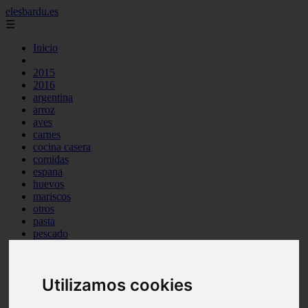
elesbardu.es
☰
Inicio
2015
2016
argentina
arroz
aves
carnes
cocina casera
comidas
espana
huevos
mariscos
otros
pasta
pescado
postres
producto
reposteria
Utilizamos cookies
tag
venezuela
verduras