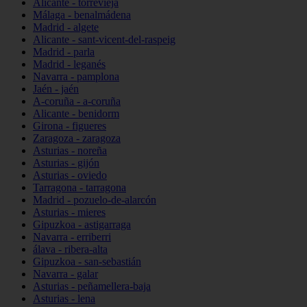
Alicante - torrevieja
Málaga - benalmádena
Madrid - algete
Alicante - sant-vicent-del-raspeig
Madrid - parla
Madrid - leganés
Navarra - pamplona
Jaén - jaén
A-coruña - a-coruña
Alicante - benidorm
Girona - figueres
Zaragoza - zaragoza
Asturias - noreña
Asturias - gijón
Asturias - oviedo
Tarragona - tarragona
Madrid - pozuelo-de-alarcón
Asturias - mieres
Gipuzkoa - astigarraga
Navarra - erriberri
álava - ribera-alta
Gipuzkoa - san-sebastián
Navarra - galar
Asturias - peñamellera-baja
Asturias - lena