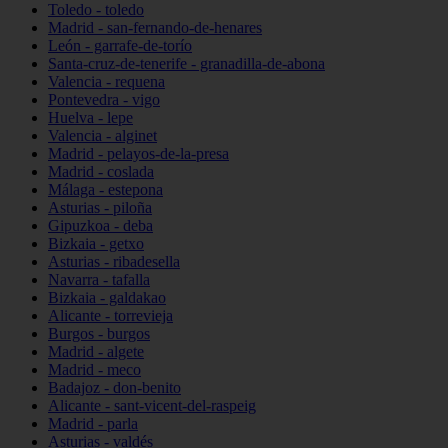
Toledo - toledo
Madrid - san-fernando-de-henares
León - garrafe-de-torío
Santa-cruz-de-tenerife - granadilla-de-abona
Valencia - requena
Pontevedra - vigo
Huelva - lepe
Valencia - alginet
Madrid - pelayos-de-la-presa
Madrid - coslada
Málaga - estepona
Asturias - piloña
Gipuzkoa - deba
Bizkaia - getxo
Asturias - ribadesella
Navarra - tafalla
Bizkaia - galdakao
Alicante - torrevieja
Burgos - burgos
Madrid - algete
Madrid - meco
Badajoz - don-benito
Alicante - sant-vicent-del-raspeig
Madrid - parla
Asturias - valdés