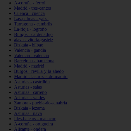
A-coruña - ferrol
Madrid - tres-cantos
Cuenca - cuenca
Las-palmas - yaiza
Tarragona - cambrils
La-rioja - logroño
Burgos - cardeñadijo
álava - vitoria-gasteiz
Bizkaia - bilbao
Valencia - gandia
Valencia - valencia
Barcelona - barcelona
Madrid - madrid
Burgos - revilla-y-la-ahedo
Madrid - las-rozas-de-madrid
Asturias - castrillón
Asturias - salas
Asturias - carreño
Asturias - valdés
Zamora - puebla-de-sanabria
Bizkaia - lezama
Asturias - nava
Illes-balears - manacor
A-coruña - ortigueira
Alicante - ondara