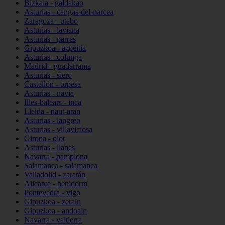
Bizkaia - galdakao
Asturias - cangas-del-narcea
Zaragoza - utebo
Asturias - laviana
Asturias - parres
Gipuzkoa - azpeitia
Asturias - colunga
Madrid - guadarrama
Asturias - siero
Castellón - orpesa
Asturias - navia
Illes-balears - inca
Lleida - naut-aran
Asturias - langreo
Asturias - villaviciosa
Girona - olot
Asturias - llanes
Navarra - pamplona
Salamanca - salamanca
Valladolid - zaratán
Alicante - benidorm
Pontevedra - vigo
Gipuzkoa - zerain
Gipuzkoa - andoain
Navarra - valtierra