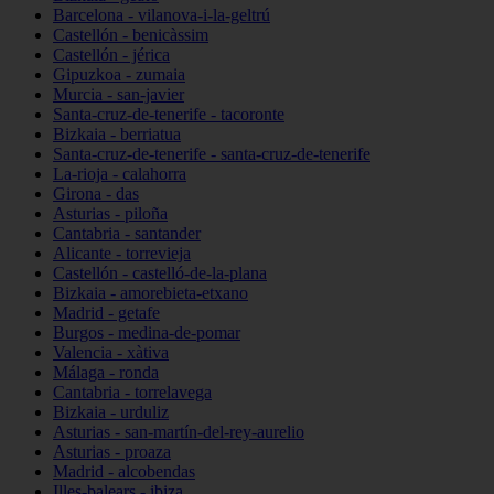
Barcelona - vilanova-i-la-geltrú
Castellón - benicàssim
Castellón - jérica
Gipuzkoa - zumaia
Murcia - san-javier
Santa-cruz-de-tenerife - tacoronte
Bizkaia - berriatua
Santa-cruz-de-tenerife - santa-cruz-de-tenerife
La-rioja - calahorra
Girona - das
Asturias - piloña
Cantabria - santander
Alicante - torrevieja
Castellón - castelló-de-la-plana
Bizkaia - amorebieta-etxano
Madrid - getafe
Burgos - medina-de-pomar
Valencia - xàtiva
Málaga - ronda
Cantabria - torrelavega
Bizkaia - urduliz
Asturias - san-martín-del-rey-aurelio
Asturias - proaza
Madrid - alcobendas
Illes-balears - ibiza