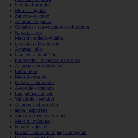
Sevilla - bormujos
Murcia - águilas
Zamora - galende
Asturias - vegadeo
Cantabria - san-vicente-de-la-barquera
Navarra - erro
Madrid - collado-villalba
Gipuzkoa - lasarte-oria
Asturias - aller
Granada - almuñécar
Pontevedra - vilagarcía-de-arousa
Asturias - soto-del-barco
León - león
Madrid - el-molar
Navarra - lekunberri
A-coruña - betanzos
Las-palmas - agaete
Valladolid - peñafiel
Asturias - sobrescobio
álava - asparrena
Zamora - fuentes-de-ropel
Madrid - móstoles
Navarra - deierri
Bizkaia - valle-de-trápaga-trapagaran
Bizkaia - gamiz-fika