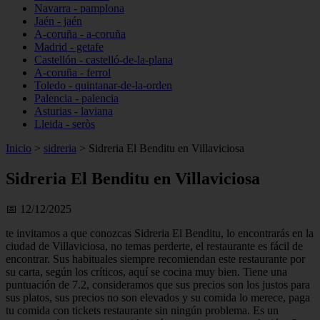
Navarra - pamplona
Jaén - jaén
A-coruña - a-coruña
Madrid - getafe
Castellón - castelló-de-la-plana
A-coruña - ferrol
Toledo - quintanar-de-la-orden
Palencia - palencia
Asturias - laviana
Lleida - seròs
Inicio
>
sidreria
>
Sidreria El Benditu en Villaviciosa
Sidreria El Benditu en Villaviciosa
📅 12/12/2025
te invitamos a que conozcas Sidreria El Benditu, lo encontrarás en la
ciudad de Villaviciosa, no temas perderte, el restaurante es fácil de
encontrar. Sus habituales siempre recomiendan este restaurante por
su carta, según los críticos, aquí se cocina muy bien. Tiene una
puntuación de 7.2, consideramos que sus precios son los justos para
sus platos, sus precios no son elevados y su comida lo merece, paga
tu comida con tickets restaurante sin ningún problema. Es un