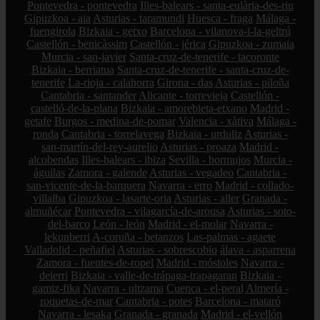
Pontevedra - pontevedra
Illes-balears - santa-eulària-des-riu
Gipuzkoa - aia
Asturias - taramundi
Huesca - fraga
Málaga -
fuengirola
Bizkaia - getxo
Barcelona - vilanova-i-la-geltrú
Castellón - benicàssim
Castellón - jérica
Gipuzkoa - zumaia
Murcia - san-javier
Santa-cruz-de-tenerife - tacoronte
Bizkaia - berriatua
Santa-cruz-de-tenerife - santa-cruz-de-
tenerife
La-rioja - calahorra
Girona - das
Asturias - piloña
Cantabria - santander
Alicante - torrevieja
Castellón -
castelló-de-la-plana
Bizkaia - amorebieta-etxano
Madrid -
getafe
Burgos - medina-de-pomar
Valencia - xàtiva
Málaga -
ronda
Cantabria - torrelavega
Bizkaia - urduliz
Asturias -
san-martín-del-rey-aurelio
Asturias - proaza
Madrid -
alcobendas
Illes-balears - ibiza
Sevilla - bormujos
Murcia -
águilas
Zamora - galende
Asturias - vegadeo
Cantabria -
san-vicente-de-la-barquera
Navarra - erro
Madrid - collado-
villalba
Gipuzkoa - lasarte-oria
Asturias - aller
Granada -
almuñécar
Pontevedra - vilagarcía-de-arousa
Asturias - soto-
del-barco
León - león
Madrid - el-molar
Navarra -
lekunberri
A-coruña - betanzos
Las-palmas - agaete
Valladolid - peñafiel
Asturias - sobrescobio
álava - asparrena
Zamora - fuentes-de-ropel
Madrid - móstoles
Navarra -
deierri
Bizkaia - valle-de-trápaga-trapagaran
Bizkaia -
gamiz-fika
Navarra - ultzama
Cuenca - el-peral
Almería -
roquetas-de-mar
Cantabria - potes
Barcelona - mataró
Navarra - lesaka
Granada - granada
Madrid - el-vellón