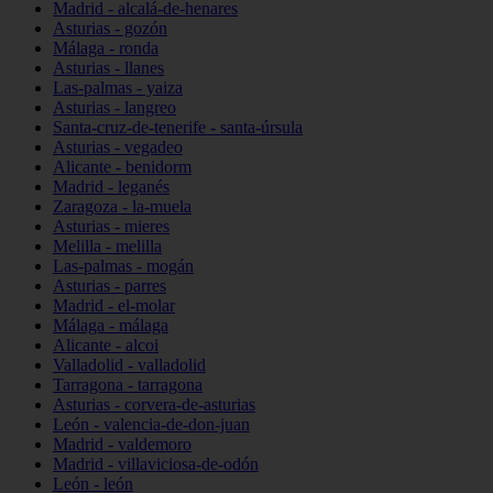
Madrid - alcalá-de-henares
Asturias - gozón
Málaga - ronda
Asturias - llanes
Las-palmas - yaiza
Asturias - langreo
Santa-cruz-de-tenerife - santa-úrsula
Asturias - vegadeo
Alicante - benidorm
Madrid - leganés
Zaragoza - la-muela
Asturias - mieres
Melilla - melilla
Las-palmas - mogán
Asturias - parres
Madrid - el-molar
Málaga - málaga
Alicante - alcoi
Valladolid - valladolid
Tarragona - tarragona
Asturias - corvera-de-asturias
León - valencia-de-don-juan
Madrid - valdemoro
Madrid - villaviciosa-de-odón
León - león