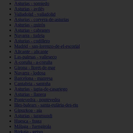
Asturias - somiedo
Asturias - avilés
Valladolid - valladolid
Asturias - corvera-de-asturias
Asturias - quirós
Asturias - cabranes
Navarra - tudela
Asturias - cudillero
Madrid - san-lorenzo-de-el-escorial
Alicante - alicante
Las-palmas - valleseco
A-coruña - a-coruña
Girona - lloret-de-mar
Navarra - lodosa
Barcelona - manresa
Cantabria - santoña
Asturias - tapia-de-casariego
Asturias - llanera
Pontevedra - pontevedra
Illes-balears - santa-eulària-des-riu
Gipuzkoa - aia
Asturias - taramundi
Huesca - fraga
Málaga - fuengirola
Bizkaia - getxo