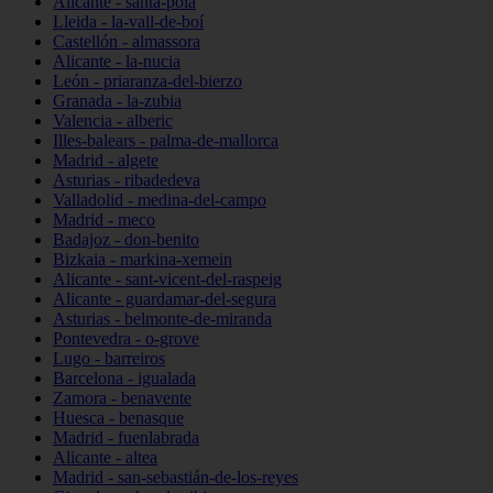
Alicante - santa-pola
Lleida - la-vall-de-boí
Castellón - almassora
Alicante - la-nucia
León - priaranza-del-bierzo
Granada - la-zubia
Valencia - alberic
Illes-balears - palma-de-mallorca
Madrid - algete
Asturias - ribadedeva
Valladolid - medina-del-campo
Madrid - meco
Badajoz - don-benito
Bizkaia - markina-xemein
Alicante - sant-vicent-del-raspeig
Alicante - guardamar-del-segura
Asturias - belmonte-de-miranda
Pontevedra - o-grove
Lugo - barreiros
Barcelona - igualada
Zamora - benavente
Huesca - benasque
Madrid - fuenlabrada
Alicante - altea
Madrid - san-sebastián-de-los-reyes