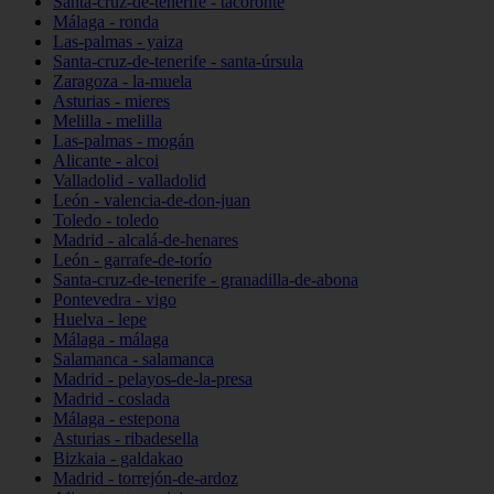
Santa-cruz-de-tenerife - tacoronte
Málaga - ronda
Las-palmas - yaiza
Santa-cruz-de-tenerife - santa-úrsula
Zaragoza - la-muela
Asturias - mieres
Melilla - melilla
Las-palmas - mogán
Alicante - alcoi
Valladolid - valladolid
León - valencia-de-don-juan
Toledo - toledo
Madrid - alcalá-de-henares
León - garrafe-de-torío
Santa-cruz-de-tenerife - granadilla-de-abona
Pontevedra - vigo
Huelva - lepe
Málaga - málaga
Salamanca - salamanca
Madrid - pelayos-de-la-presa
Madrid - coslada
Málaga - estepona
Asturias - ribadesella
Bizkaia - galdakao
Madrid - torrejón-de-ardoz