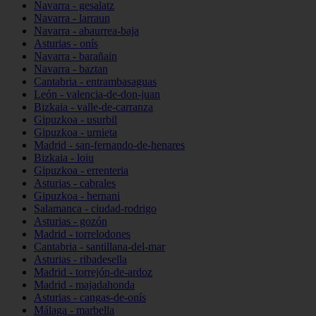
Navarra - gesalatz
Navarra - larraun
Navarra - abaurrea-baja
Asturias - onís
Navarra - barañain
Navarra - baztan
Cantabria - entrambasaguas
León - valencia-de-don-juan
Bizkaia - valle-de-carranza
Gipuzkoa - usurbil
Gipuzkoa - urnieta
Madrid - san-fernando-de-henares
Bizkaia - loiu
Gipuzkoa - errenteria
Asturias - cabrales
Gipuzkoa - hernani
Salamanca - ciudad-rodrigo
Asturias - gozón
Madrid - torrelodones
Cantabria - santillana-del-mar
Asturias - ribadesella
Madrid - torrejón-de-ardoz
Madrid - majadahonda
Asturias - cangas-de-onís
Málaga - marbella