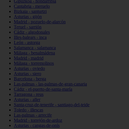
Gipuzkoa - hondarribia
Cantabria - meruelo
Bizkaia - santurtzi
Asturias - gijón
Madrid - pozuelo-de-alarcón
Teruel - sarrión
Cádiz - algodonales
Illes-balears - inca
León - astorga
Salamanca - salamanca
Málaga - benalmádena
Madrid - madrid
Málaga - torremolinos
Asturias - oviedo
Asturias - siero
Barcelona - berga
Las-palmas - las-palmas-de-gran-canaria
Cádiz - el-puerto-de-santa-maría
Tarragona - reus
Asturias - aller
Santa-cruz-de-tenerife - santiago-del-teide
Toledo - illescas
Las-palmas - arrecife
Madrid - torrejón-de-ardoz
Asturias - cangas-de-onís