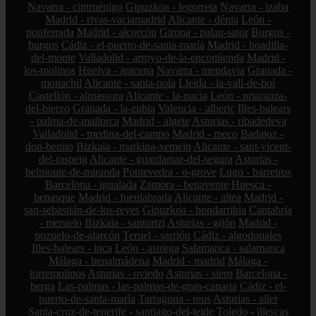
Navarra - cintruénigo
Gipuzkoa - legorreta
Navarra - izaba
Madrid - rivas-vaciamadrid
Alicante - dénia
León -
ponferrada
Madrid - alcorcón
Girona - palau-sator
Burgos -
burgos
Cádiz - el-puerto-de-santa-maría
Madrid - boadilla-
del-monte
Valladolid - arroyo-de-la-encomienda
Madrid -
los-molinos
Huelva - aracena
Navarra - mendavia
Granada -
monachil
Alicante - santa-pola
Lleida - la-vall-de-boí
Castellón - almassora
Alicante - la-nucia
León - priaranza-
del-bierzo
Granada - la-zubia
Valencia - alberic
Illes-balears
- palma-de-mallorca
Madrid - algete
Asturias - ribadedeva
Valladolid - medina-del-campo
Madrid - meco
Badajoz -
don-benito
Bizkaia - markina-xemein
Alicante - sant-vicent-
del-raspeig
Alicante - guardamar-del-segura
Asturias -
belmonte-de-miranda
Pontevedra - o-grove
Lugo - barreiros
Barcelona - igualada
Zamora - benavente
Huesca -
benasque
Madrid - fuenlabrada
Alicante - altea
Madrid -
san-sebastián-de-los-reyes
Gipuzkoa - hondarribia
Cantabria
- meruelo
Bizkaia - santurtzi
Asturias - gijón
Madrid -
pozuelo-de-alarcón
Teruel - sarrión
Cádiz - algodonales
Illes-balears - inca
León - astorga
Salamanca - salamanca
Málaga - benalmádena
Madrid - madrid
Málaga -
torremolinos
Asturias - oviedo
Asturias - siero
Barcelona -
berga
Las-palmas - las-palmas-de-gran-canaria
Cádiz - el-
puerto-de-santa-maría
Tarragona - reus
Asturias - aller
Santa-cruz-de-tenerife - santiago-del-teide
Toledo - illescas