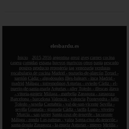
elesbardu.es
Inicio
2015
2016
argentina
arroz
aves
carnes
cocina
casera
comidas
espana
huevos
mariscos
otros
pasta
pescado
postres
producto
reposteria
tag
venezuela
verduras
vocabulario de cocina
Madrid - pozuelo-de-alarcón
Teruel -
sarrión
Cádiz - algodonales
Illes-balears - inca
Madrid -
madrid
Málaga - torremolinos
Asturias - oviedo
Cádiz - el-
puerto-de-santa-maría
Asturias - aller
Toledo - illescas
álava
- vitoria-gasteiz
Málaga - marbella
Zaragoza - zaragoza
Barcelona - barcelona
Valencia - valencia
Pontevedra - lalín
Toledo - seseña
Cantabria - val-de-san-vicente
Sevilla -
sevilla
Granada - granada
Cádiz - tarifa
Lugo - viveiro
Murcia - san-javier
Santa-cruz-de-tenerife - tacoronte
Málaga - ronda
Las-palmas - yaiza
Santa-cruz-de-tenerife -
santa-úrsula
Zaragoza - la-muela
Asturias - mieres
Melilla -