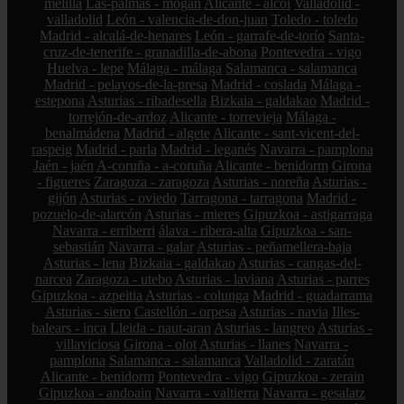
melilla
Las-palmas - mogán
Alicante - alcoi
Valladolid -
valladolid
León - valencia-de-don-juan
Toledo - toledo
Madrid - alcalá-de-henares
León - garrafe-de-torío
Santa-
cruz-de-tenerife - granadilla-de-abona
Pontevedra - vigo
Huelva - lepe
Málaga - málaga
Salamanca - salamanca
Madrid - pelayos-de-la-presa
Madrid - coslada
Málaga -
estepona
Asturias - ribadesella
Bizkaia - galdakao
Madrid -
torrejón-de-ardoz
Alicante - torrevieja
Málaga -
benalmádena
Madrid - algete
Alicante - sant-vicent-del-
raspeig
Madrid - parla
Madrid - leganés
Navarra - pamplona
Jaén - jaén
A-coruña - a-coruña
Alicante - benidorm
Girona
- figueres
Zaragoza - zaragoza
Asturias - noreña
Asturias -
gijón
Asturias - oviedo
Tarragona - tarragona
Madrid -
pozuelo-de-alarcón
Asturias - mieres
Gipuzkoa - astigarraga
Navarra - erriberri
álava - ribera-alta
Gipuzkoa - san-
sebastián
Navarra - galar
Asturias - peñamellera-baja
Asturias - lena
Bizkaia - galdakao
Asturias - cangas-del-
narcea
Zaragoza - utebo
Asturias - laviana
Asturias - parres
Gipuzkoa - azpeitia
Asturias - colunga
Madrid - guadarrama
Asturias - siero
Castellón - orpesa
Asturias - navia
Illes-
balears - inca
Lleida - naut-aran
Asturias - langreo
Asturias -
villaviciosa
Girona - olot
Asturias - llanes
Navarra -
pamplona
Salamanca - salamanca
Valladolid - zaratán
Alicante - benidorm
Pontevedra - vigo
Gipuzkoa - zerain
Gipuzkoa - andoain
Navarra - valtierra
Navarra - gesalatz