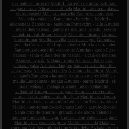
Las-palmas - arrecife
Madrid - torrejón-de-ardoz
Asturias -
cangas-de-onís
Alicante - orihuela
Madrid - alcorcón
álava -
vitoria-gasteiz
Málaga - marbella
Zaragoza - zaragoza
Valencia - valencia
Barcelona - barcelona
Madrid -
alcobendas
Barcelona - badalona
Pontevedra - lalín
Asturias
- avilés
Illes-balears - palma-de-mallorca
Toledo - seseña
Cantabria - val-de-san-vicente
Alicante - alicante
Girona -
lloret-de-mar
Sevilla - sevilla
León - sahagún
Granada -
granada
Cádiz - tarifa
Lugo - viveiro
Murcia - san-javier
Santa-cruz-de-tenerife - tacoronte
Asturias - grado
Illes-
balears - santa-eulària-des-riu
Madrid - alcalá-de-henares
Asturias - gozón
Málaga - ronda
Asturias - llanes
Las-
palmas - yaiza
Asturias - langreo
Santa-cruz-de-tenerife -
santa-úrsula
Asturias - vegadeo
Alicante - benidorm
Madrid
- leganés
Zaragoza - la-muela
Asturias - mieres
Melilla -
melilla
Las-palmas - mogán
Asturias - parres
Madrid - el-
molar
Málaga - málaga
Alicante - alcoi
Valladolid -
valladolid
Tarragona - tarragona
Asturias - corvera-de-
asturias
León - valencia-de-don-juan
Madrid - valdemoro
Madrid - villaviciosa-de-odón
León - león
Toledo - toledo
Madrid - san-fernando-de-henares
León - garrafe-de-torío
Santa-cruz-de-tenerife - granadilla-de-abona
Valencia -
requena
Pontevedra - vigo
Huelva - lepe
Valencia - alginet
Madrid - pelayos-de-la-presa
Madrid - coslada
Málaga -
estepona
Asturias - piloña
Gipuzkoa - deba
Bizkaia - getxo