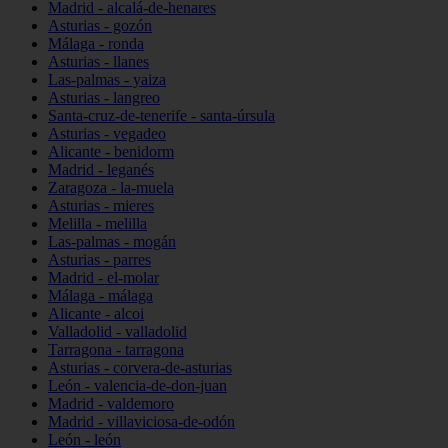
Madrid - alcalá-de-henares
Asturias - gozón
Málaga - ronda
Asturias - llanes
Las-palmas - yaiza
Asturias - langreo
Santa-cruz-de-tenerife - santa-úrsula
Asturias - vegadeo
Alicante - benidorm
Madrid - leganés
Zaragoza - la-muela
Asturias - mieres
Melilla - melilla
Las-palmas - mogán
Asturias - parres
Madrid - el-molar
Málaga - málaga
Alicante - alcoi
Valladolid - valladolid
Tarragona - tarragona
Asturias - corvera-de-asturias
León - valencia-de-don-juan
Madrid - valdemoro
Madrid - villaviciosa-de-odón
León - león