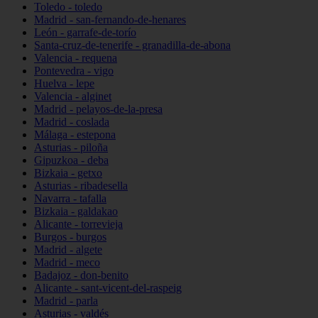
Toledo - toledo
Madrid - san-fernando-de-henares
León - garrafe-de-torío
Santa-cruz-de-tenerife - granadilla-de-abona
Valencia - requena
Pontevedra - vigo
Huelva - lepe
Valencia - alginet
Madrid - pelayos-de-la-presa
Madrid - coslada
Málaga - estepona
Asturias - piloña
Gipuzkoa - deba
Bizkaia - getxo
Asturias - ribadesella
Navarra - tafalla
Bizkaia - galdakao
Alicante - torrevieja
Burgos - burgos
Madrid - algete
Madrid - meco
Badajoz - don-benito
Alicante - sant-vicent-del-raspeig
Madrid - parla
Asturias - valdés