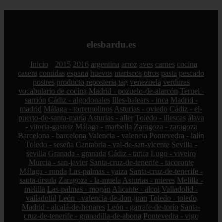
elesbardu.es
Inicio
2015
2016
argentina
arroz
aves
carnes
cocina
casera
comidas
espana
huevos
mariscos
otros
pasta
pescado
postres
producto
reposteria
tag
venezuela
verduras
vocabulario de cocina
Madrid - pozuelo-de-alarcón
Teruel -
sarrión
Cádiz - algodonales
Illes-balears - inca
Madrid -
madrid
Málaga - torremolinos
Asturias - oviedo
Cádiz - el-
puerto-de-santa-maría
Asturias - aller
Toledo - illescas
álava
- vitoria-gasteiz
Málaga - marbella
Zaragoza - zaragoza
Barcelona - barcelona
Valencia - valencia
Pontevedra - lalín
Toledo - seseña
Cantabria - val-de-san-vicente
Sevilla -
sevilla
Granada - granada
Cádiz - tarifa
Lugo - viveiro
Murcia - san-javier
Santa-cruz-de-tenerife - tacoronte
Málaga - ronda
Las-palmas - yaiza
Santa-cruz-de-tenerife -
santa-úrsula
Zaragoza - la-muela
Asturias - mieres
Melilla -
melilla
Las-palmas - mogán
Alicante - alcoi
Valladolid -
valladolid
León - valencia-de-don-juan
Toledo - toledo
Madrid - alcalá-de-henares
León - garrafe-de-torío
Santa-
cruz-de-tenerife - granadilla-de-abona
Pontevedra - vigo