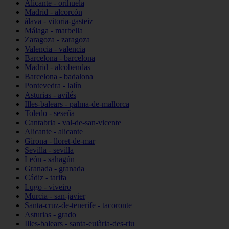
Alicante - orihuela
Madrid - alcorcón
álava - vitoria-gasteiz
Málaga - marbella
Zaragoza - zaragoza
Valencia - valencia
Barcelona - barcelona
Madrid - alcobendas
Barcelona - badalona
Pontevedra - lalín
Asturias - avilés
Illes-balears - palma-de-mallorca
Toledo - seseña
Cantabria - val-de-san-vicente
Alicante - alicante
Girona - lloret-de-mar
Sevilla - sevilla
León - sahagún
Granada - granada
Cádiz - tarifa
Lugo - viveiro
Murcia - san-javier
Santa-cruz-de-tenerife - tacoronte
Asturias - grado
Illes-balears - santa-eulària-des-riu