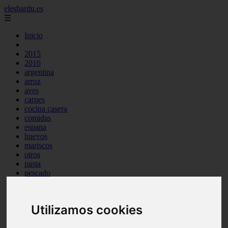
elesbardu.es
☰
Inicio
2015
2016
argentina
arroz
aves
carnes
cocina casera
comidas
espana
huevos
mariscos
otros
pasta
pescado
postres
producto
reposteria
Utilizamos cookies
tag
venezuela
verduras