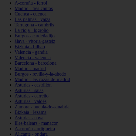
A-coruña - ferrol
Madrid - tres-cantos
Cuenca - cuenca
Las-palmas - yaiza
Tarragona - cambrils
La-rioja - logroño
Burgos - cardeñadijo
álava - vitoria-gasteiz
Bizkaia - bilbao
Valencia - gandia
Valencia - valencia
Barcelona - barcelona
Madrid - madrid
Burgos - revilla-y-la-ahedo
Madrid - las-rozas-de-madrid
Asturias - castrillón
Asturias - salas
Asturias - carreño
Asturias - valdés
Zamora - puebla-de-sanabria
Bizkaia - lezama
Asturias - nava
Illes-balears - manacor
A-coruña - ortigueira
Alicante - ondara