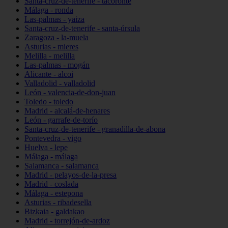
Santa-cruz-de-tenerife - tacoronte
Málaga - ronda
Las-palmas - yaiza
Santa-cruz-de-tenerife - santa-úrsula
Zaragoza - la-muela
Asturias - mieres
Melilla - melilla
Las-palmas - mogán
Alicante - alcoi
Valladolid - valladolid
León - valencia-de-don-juan
Toledo - toledo
Madrid - alcalá-de-henares
León - garrafe-de-torío
Santa-cruz-de-tenerife - granadilla-de-abona
Pontevedra - vigo
Huelva - lepe
Málaga - málaga
Salamanca - salamanca
Madrid - pelayos-de-la-presa
Madrid - coslada
Málaga - estepona
Asturias - ribadesella
Bizkaia - galdakao
Madrid - torrejón-de-ardoz