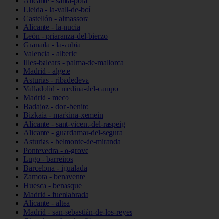
Alicante - santa-pola
Lleida - la-vall-de-boí
Castellón - almassora
Alicante - la-nucia
León - priaranza-del-bierzo
Granada - la-zubia
Valencia - alberic
Illes-balears - palma-de-mallorca
Madrid - algete
Asturias - ribadedeva
Valladolid - medina-del-campo
Madrid - meco
Badajoz - don-benito
Bizkaia - markina-xemein
Alicante - sant-vicent-del-raspeig
Alicante - guardamar-del-segura
Asturias - belmonte-de-miranda
Pontevedra - o-grove
Lugo - barreiros
Barcelona - igualada
Zamora - benavente
Huesca - benasque
Madrid - fuenlabrada
Alicante - altea
Madrid - san-sebastián-de-los-reyes