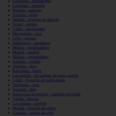
Gipuzkoa - hondarribia
Cantabria - meruelo
Bizkaia - santurtzi
Asturias - gijón
Madrid - pozuelo-de-alarcón
Teruel - sarrión
Cádiz - algodonales
Illes-balears - inca
León - astorga
Salamanca - salamanca
Málaga - benalmádena
Madrid - madrid
Málaga - torremolinos
Asturias - oviedo
Asturias - siero
Barcelona - berga
Las-palmas - las-palmas-de-gran-canaria
Cádiz - el-puerto-de-santa-maría
Tarragona - reus
Asturias - aller
Santa-cruz-de-tenerife - santiago-del-teide
Toledo - illescas
Las-palmas - arrecife
Madrid - torrejón-de-ardoz
Asturias - cangas-de-onís