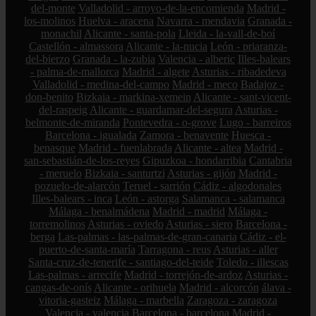
del-monte
Valladolid - arroyo-de-la-encomienda
Madrid -
los-molinos
Huelva - aracena
Navarra - mendavia
Granada -
monachil
Alicante - santa-pola
Lleida - la-vall-de-boí
Castellón - almassora
Alicante - la-nucia
León - priaranza-
del-bierzo
Granada - la-zubia
Valencia - alberic
Illes-balears
- palma-de-mallorca
Madrid - algete
Asturias - ribadedeva
Valladolid - medina-del-campo
Madrid - meco
Badajoz -
don-benito
Bizkaia - markina-xemein
Alicante - sant-vicent-
del-raspeig
Alicante - guardamar-del-segura
Asturias -
belmonte-de-miranda
Pontevedra - o-grove
Lugo - barreiros
Barcelona - igualada
Zamora - benavente
Huesca -
benasque
Madrid - fuenlabrada
Alicante - altea
Madrid -
san-sebastián-de-los-reyes
Gipuzkoa - hondarribia
Cantabria
- meruelo
Bizkaia - santurtzi
Asturias - gijón
Madrid -
pozuelo-de-alarcón
Teruel - sarrión
Cádiz - algodonales
Illes-balears - inca
León - astorga
Salamanca - salamanca
Málaga - benalmádena
Madrid - madrid
Málaga -
torremolinos
Asturias - oviedo
Asturias - siero
Barcelona -
berga
Las-palmas - las-palmas-de-gran-canaria
Cádiz - el-
puerto-de-santa-maría
Tarragona - reus
Asturias - aller
Santa-cruz-de-tenerife - santiago-del-teide
Toledo - illescas
Las-palmas - arrecife
Madrid - torrejón-de-ardoz
Asturias -
cangas-de-onís
Alicante - orihuela
Madrid - alcorcón
álava -
vitoria-gasteiz
Málaga - marbella
Zaragoza - zaragoza
Valencia - valencia
Barcelona - barcelona
Madrid -