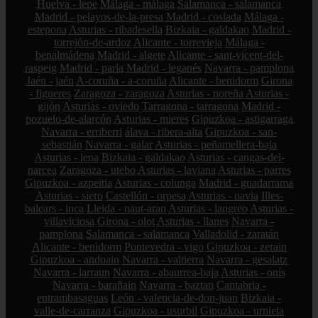
Huelva - lepe
Málaga - málaga
Salamanca - salamanca
Madrid - pelayos-de-la-presa
Madrid - coslada
Málaga -
estepona
Asturias - ribadesella
Bizkaia - galdakao
Madrid -
torrejón-de-ardoz
Alicante - torrevieja
Málaga -
benalmádena
Madrid - algete
Alicante - sant-vicent-del-
raspeig
Madrid - parla
Madrid - leganés
Navarra - pamplona
Jaén - jaén
A-coruña - a-coruña
Alicante - benidorm
Girona
- figueres
Zaragoza - zaragoza
Asturias - noreña
Asturias -
gijón
Asturias - oviedo
Tarragona - tarragona
Madrid -
pozuelo-de-alarcón
Asturias - mieres
Gipuzkoa - astigarraga
Navarra - erriberri
álava - ribera-alta
Gipuzkoa - san-
sebastián
Navarra - galar
Asturias - peñamellera-baja
Asturias - lena
Bizkaia - galdakao
Asturias - cangas-del-
narcea
Zaragoza - utebo
Asturias - laviana
Asturias - parres
Gipuzkoa - azpeitia
Asturias - colunga
Madrid - guadarrama
Asturias - siero
Castellón - orpesa
Asturias - navia
Illes-
balears - inca
Lleida - naut-aran
Asturias - langreo
Asturias -
villaviciosa
Girona - olot
Asturias - llanes
Navarra -
pamplona
Salamanca - salamanca
Valladolid - zaratán
Alicante - benidorm
Pontevedra - vigo
Gipuzkoa - zerain
Gipuzkoa - andoain
Navarra - valtierra
Navarra - gesalatz
Navarra - larraun
Navarra - abaurrea-baja
Asturias - onís
Navarra - barañain
Navarra - baztan
Cantabria -
entrambasaguas
León - valencia-de-don-juan
Bizkaia -
valle-de-carranza
Gipuzkoa - usurbil
Gipuzkoa - urnieta