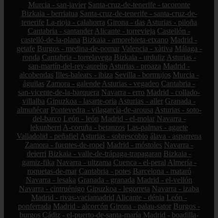
Murcia - san-javier
Santa-cruz-de-tenerife - tacoronte
Bizkaia - berriatua
Santa-cruz-de-tenerife - santa-cruz-de-
tenerife
La-rioja - calahorra
Girona - das
Asturias - piloña
Cantabria - santander
Alicante - torrevieja
Castellón -
castelló-de-la-plana
Bizkaia - amorebieta-etxano
Madrid -
getafe
Burgos - medina-de-pomar
Valencia - xàtiva
Málaga -
ronda
Cantabria - torrelavega
Bizkaia - urduliz
Asturias -
san-martín-del-rey-aurelio
Asturias - proaza
Madrid -
alcobendas
Illes-balears - ibiza
Sevilla - bormujos
Murcia -
águilas
Zamora - galende
Asturias - vegadeo
Cantabria -
san-vicente-de-la-barquera
Navarra - erro
Madrid - collado-
villalba
Gipuzkoa - lasarte-oria
Asturias - aller
Granada -
almuñécar
Pontevedra - vilagarcía-de-arousa
Asturias - soto-
del-barco
León - león
Madrid - el-molar
Navarra -
lekunberri
A-coruña - betanzos
Las-palmas - agaete
Valladolid - peñafiel
Asturias - sobrescobio
álava - asparrena
Zamora - fuentes-de-ropel
Madrid - móstoles
Navarra -
deierri
Bizkaia - valle-de-trápaga-trapagaran
Bizkaia -
gamiz-fika
Navarra - ultzama
Cuenca - el-peral
Almería -
roquetas-de-mar
Cantabria - potes
Barcelona - mataró
Navarra - lesaka
Granada - granada
Madrid - el-vellón
Navarra - cintruénigo
Gipuzkoa - legorreta
Navarra - izaba
Madrid - rivas-vaciamadrid
Alicante - dénia
León -
ponferrada
Madrid - alcorcón
Girona - palau-sator
Burgos -
burgos
Cádiz - el-puerto-de-santa-maría
Madrid - boadilla-