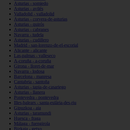
Asturias - somiedo
Asturias - avilés
Valladolid - valladolid
Asturias - corvera-de-asturias
Asturias - quirós
Asturias - cabranes
Navarra - tudela
Asturias - cudillero
Madrid - san-lorenzo-de-el-escorial
Alicante - alicante
Las-palmas - valleseco
A-coruña - a-coruña
Girona - lloret-de-mar
Navarra - lodosa
Barcelona - manresa
Cantabria - santoña
Asturias - tapia-de-casariego
Asturias - llanera
Pontevedra - pontevedra
Illes-balears - santa-eulària-des-riu
Gipuzkoa - aia
Asturias - taramundi
Huesca - fraga
Málaga - fuengirola
Bizkaia - getxo