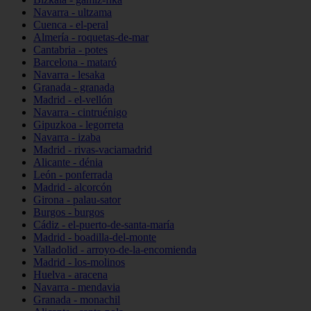
Navarra - ultzama
Cuenca - el-peral
Almería - roquetas-de-mar
Cantabria - potes
Barcelona - mataró
Navarra - lesaka
Granada - granada
Madrid - el-vellón
Navarra - cintruénigo
Gipuzkoa - legorreta
Navarra - izaba
Madrid - rivas-vaciamadrid
Alicante - dénia
León - ponferrada
Madrid - alcorcón
Girona - palau-sator
Burgos - burgos
Cádiz - el-puerto-de-santa-maría
Madrid - boadilla-del-monte
Valladolid - arroyo-de-la-encomienda
Madrid - los-molinos
Huelva - aracena
Navarra - mendavia
Granada - monachil