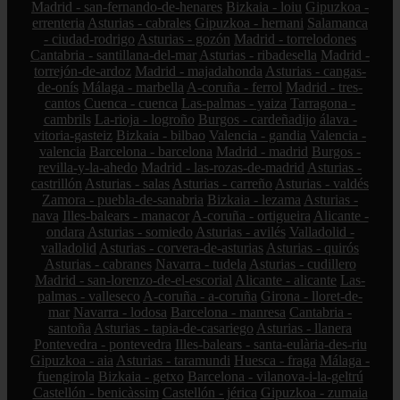
Madrid - san-fernando-de-henares
Bizkaia - loiu
Gipuzkoa -
errenteria
Asturias - cabrales
Gipuzkoa - hernani
Salamanca
- ciudad-rodrigo
Asturias - gozón
Madrid - torrelodones
Cantabria - santillana-del-mar
Asturias - ribadesella
Madrid -
torrejón-de-ardoz
Madrid - majadahonda
Asturias - cangas-
de-onís
Málaga - marbella
A-coruña - ferrol
Madrid - tres-
cantos
Cuenca - cuenca
Las-palmas - yaiza
Tarragona -
cambrils
La-rioja - logroño
Burgos - cardeñadijo
álava -
vitoria-gasteiz
Bizkaia - bilbao
Valencia - gandia
Valencia -
valencia
Barcelona - barcelona
Madrid - madrid
Burgos -
revilla-y-la-ahedo
Madrid - las-rozas-de-madrid
Asturias -
castrillón
Asturias - salas
Asturias - carreño
Asturias - valdés
Zamora - puebla-de-sanabria
Bizkaia - lezama
Asturias -
nava
Illes-balears - manacor
A-coruña - ortigueira
Alicante -
ondara
Asturias - somiedo
Asturias - avilés
Valladolid -
valladolid
Asturias - corvera-de-asturias
Asturias - quirós
Asturias - cabranes
Navarra - tudela
Asturias - cudillero
Madrid - san-lorenzo-de-el-escorial
Alicante - alicante
Las-
palmas - valleseco
A-coruña - a-coruña
Girona - lloret-de-
mar
Navarra - lodosa
Barcelona - manresa
Cantabria -
santoña
Asturias - tapia-de-casariego
Asturias - llanera
Pontevedra - pontevedra
Illes-balears - santa-eulària-des-riu
Gipuzkoa - aia
Asturias - taramundi
Huesca - fraga
Málaga -
fuengirola
Bizkaia - getxo
Barcelona - vilanova-i-la-geltrú
Castellón - benicàssim
Castellón - jérica
Gipuzkoa - zumaia