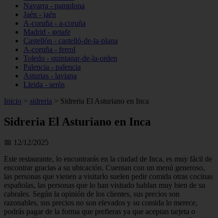
Navarra - pamplona
Jaén - jaén
A-coruña - a-coruña
Madrid - getafe
Castellón - castelló-de-la-plana
A-coruña - ferrol
Toledo - quintanar-de-la-orden
Palencia - palencia
Asturias - laviana
Lleida - seròs
Inicio
>
sidreria
>
Sidreria El Asturiano en Inca
Sidreria El Asturiano en Inca
📅 12/12/2025
Este restaurante, lo encontrarás en la ciudad de Inca, es muy fácil de
encontrar gracias a su ubicación. Cuentan con un menú generoso,
las personas que vienen a visitarlo suelen pedir comida otras cocinas
españolas, las personas que lo han visitado hablan muy bien de su
cabrales. Según la opinión de los clientes, sus precios son
razonables, sus precios no son elevados y su comida lo merece,
podrás pagar de la forma que prefieras ya que aceptan tarjeta o