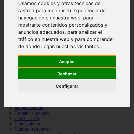
Usamos cookies y otras técnicas de
vocabulario de cocina
rastreo para mejorar tu experiencia de
Madrid - pozuelo-de-alarcón
Teruel - sarrión
navegación en nuestra web, para
Cádiz - algodonales
mostrarte contenidos personalizados y
Illes-balears - inca
anuncios adecuados, para analizar el
Madrid - madrid
Málaga - torremolinos
tráfico en nuestra web y para comprender
Asturias - oviedo
de donde llegan nuestros visitantes.
Cádiz - el-puerto-de-santa-maría
Asturias - aller
Toledo - illescas
Aceptar
álava - vitoria-gasteiz
Málaga - marbella
Rechazar
Zaragoza - zaragoza
Barcelona - barcelona
Valencia - valencia
Configurar
Pontevedra - lalín
Toledo - seseña
Cantabria - val-de-san-vicente
Sevilla - sevilla
Granada - granada
Cádiz - tarifa
Lugo - viveiro
Murcia - san-javier