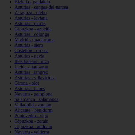
Bizkaia - galdakao
Asturias - cangas-del-narcea
Zaragoza - utebo
Asturias - laviana
Asturias - parres
Gipuzkoa - azpeitia
Asturias - colunga
Madrid - guadarrama
Asturias - siero
Castellón - orpesa
Asturias - navia
Illes-balears - inca
Lleida - naut-aran
Asturias - langreo
Asturias - villaviciosa
Girona - olot
Asturias - llanes
Navarra - pamplona
Salamanca - salamanca
Valladolid - zaratán
Alicante - benidorm
Pontevedra - vigo
Gipuzkoa - zerain
Gipuzkoa - andoain
Navarra - valtierra