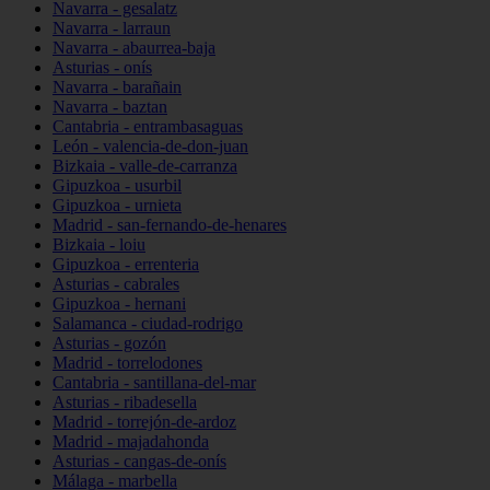
Navarra - gesalatz
Navarra - larraun
Navarra - abaurrea-baja
Asturias - onís
Navarra - barañain
Navarra - baztan
Cantabria - entrambasaguas
León - valencia-de-don-juan
Bizkaia - valle-de-carranza
Gipuzkoa - usurbil
Gipuzkoa - urnieta
Madrid - san-fernando-de-henares
Bizkaia - loiu
Gipuzkoa - errenteria
Asturias - cabrales
Gipuzkoa - hernani
Salamanca - ciudad-rodrigo
Asturias - gozón
Madrid - torrelodones
Cantabria - santillana-del-mar
Asturias - ribadesella
Madrid - torrejón-de-ardoz
Madrid - majadahonda
Asturias - cangas-de-onís
Málaga - marbella