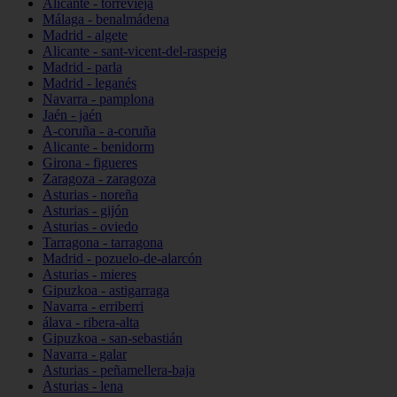
Alicante - torrevieja
Málaga - benalmádena
Madrid - algete
Alicante - sant-vicent-del-raspeig
Madrid - parla
Madrid - leganés
Navarra - pamplona
Jaén - jaén
A-coruña - a-coruña
Alicante - benidorm
Girona - figueres
Zaragoza - zaragoza
Asturias - noreña
Asturias - gijón
Asturias - oviedo
Tarragona - tarragona
Madrid - pozuelo-de-alarcón
Asturias - mieres
Gipuzkoa - astigarraga
Navarra - erriberri
álava - ribera-alta
Gipuzkoa - san-sebastián
Navarra - galar
Asturias - peñamellera-baja
Asturias - lena