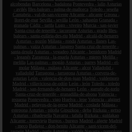
alcobendas
Barcelona - badalona
Pontevedra - lalín
Asturias
- avilés
Illes-balears - palma-de-mallorca
Toledo - seseña
Cantabria - val-de-san-vicente
Alicante - alicante
Girona -
lloret-de-mar
Sevilla - sevilla
León - sahagún
Granada -
granada
Cádiz - tarifa
Lugo - viveiro
Murcia - san-javier
Santa-cruz-de-tenerife - tacoronte
Asturias - grado
Illes-
balears - santa-eulària-des-riu
Madrid - alcalá-de-henares
Asturias - gozón
Málaga - ronda
Asturias - llanes
Las-
palmas - yaiza
Asturias - langreo
Santa-cruz-de-tenerife -
santa-úrsula
Asturias - vegadeo
Alicante - benidorm
Madrid
- leganés
Zaragoza - la-muela
Asturias - mieres
Melilla -
melilla
Las-palmas - mogán
Asturias - parres
Madrid - el-
molar
Málaga - málaga
Alicante - alcoi
Valladolid -
valladolid
Tarragona - tarragona
Asturias - corvera-de-
asturias
León - valencia-de-don-juan
Madrid - valdemoro
Madrid - villaviciosa-de-odón
León - león
Toledo - toledo
Madrid - san-fernando-de-henares
León - garrafe-de-torío
Santa-cruz-de-tenerife - granadilla-de-abona
Valencia -
requena
Pontevedra - vigo
Huelva - lepe
Valencia - alginet
Madrid - pelayos-de-la-presa
Madrid - coslada
Málaga -
estepona
Asturias - piloña
Gipuzkoa - deba
Bizkaia - getxo
Asturias - ribadesella
Navarra - tafalla
Bizkaia - galdakao
Alicante - torrevieja
Burgos - burgos
Madrid - algete
Madrid
- meco
Badajoz - don-benito
Alicante - sant-vicent-del-
raspeig
Madrid - parla
Asturias - valdés
Navarra - pamplona