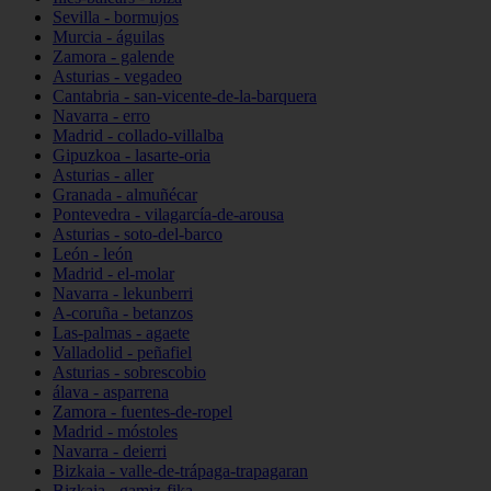
Sevilla - bormujos
Murcia - águilas
Zamora - galende
Asturias - vegadeo
Cantabria - san-vicente-de-la-barquera
Navarra - erro
Madrid - collado-villalba
Gipuzkoa - lasarte-oria
Asturias - aller
Granada - almuñécar
Pontevedra - vilagarcía-de-arousa
Asturias - soto-del-barco
León - león
Madrid - el-molar
Navarra - lekunberri
A-coruña - betanzos
Las-palmas - agaete
Valladolid - peñafiel
Asturias - sobrescobio
álava - asparrena
Zamora - fuentes-de-ropel
Madrid - móstoles
Navarra - deierri
Bizkaia - valle-de-trápaga-trapagaran
Bizkaia - gamiz-fika