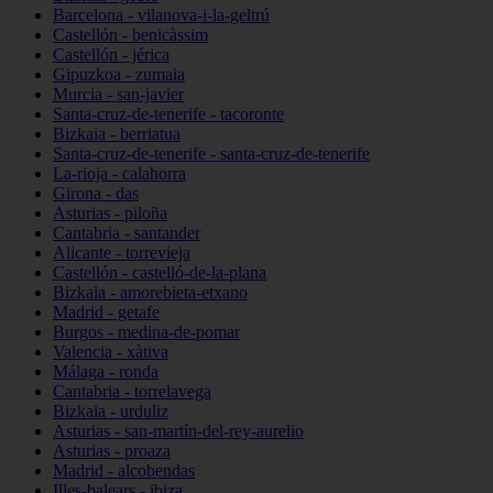
Barcelona - vilanova-i-la-geltrú
Castellón - benicàssim
Castellón - jérica
Gipuzkoa - zumaia
Murcia - san-javier
Santa-cruz-de-tenerife - tacoronte
Bizkaia - berriatua
Santa-cruz-de-tenerife - santa-cruz-de-tenerife
La-rioja - calahorra
Girona - das
Asturias - piloña
Cantabria - santander
Alicante - torrevieja
Castellón - castelló-de-la-plana
Bizkaia - amorebieta-etxano
Madrid - getafe
Burgos - medina-de-pomar
Valencia - xàtiva
Málaga - ronda
Cantabria - torrelavega
Bizkaia - urduliz
Asturias - san-martín-del-rey-aurelio
Asturias - proaza
Madrid - alcobendas
Illes-balears - ibiza