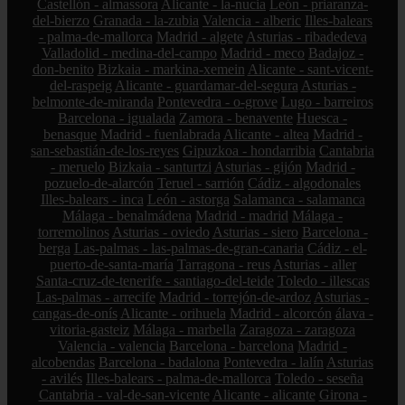
Castellón - almassora
Alicante - la-nucia
León - priaranza-
del-bierzo
Granada - la-zubia
Valencia - alberic
Illes-balears
- palma-de-mallorca
Madrid - algete
Asturias - ribadedeva
Valladolid - medina-del-campo
Madrid - meco
Badajoz -
don-benito
Bizkaia - markina-xemein
Alicante - sant-vicent-
del-raspeig
Alicante - guardamar-del-segura
Asturias -
belmonte-de-miranda
Pontevedra - o-grove
Lugo - barreiros
Barcelona - igualada
Zamora - benavente
Huesca -
benasque
Madrid - fuenlabrada
Alicante - altea
Madrid -
san-sebastián-de-los-reyes
Gipuzkoa - hondarribia
Cantabria
- meruelo
Bizkaia - santurtzi
Asturias - gijón
Madrid -
pozuelo-de-alarcón
Teruel - sarrión
Cádiz - algodonales
Illes-balears - inca
León - astorga
Salamanca - salamanca
Málaga - benalmádena
Madrid - madrid
Málaga -
torremolinos
Asturias - oviedo
Asturias - siero
Barcelona -
berga
Las-palmas - las-palmas-de-gran-canaria
Cádiz - el-
puerto-de-santa-maría
Tarragona - reus
Asturias - aller
Santa-cruz-de-tenerife - santiago-del-teide
Toledo - illescas
Las-palmas - arrecife
Madrid - torrejón-de-ardoz
Asturias -
cangas-de-onís
Alicante - orihuela
Madrid - alcorcón
álava -
vitoria-gasteiz
Málaga - marbella
Zaragoza - zaragoza
Valencia - valencia
Barcelona - barcelona
Madrid -
alcobendas
Barcelona - badalona
Pontevedra - lalín
Asturias
- avilés
Illes-balears - palma-de-mallorca
Toledo - seseña
Cantabria - val-de-san-vicente
Alicante - alicante
Girona -