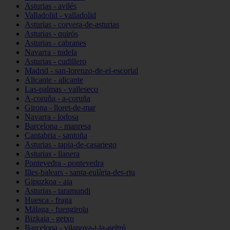
Asturias - avilés
Valladolid - valladolid
Asturias - corvera-de-asturias
Asturias - quirós
Asturias - cabranes
Navarra - tudela
Asturias - cudillero
Madrid - san-lorenzo-de-el-escorial
Alicante - alicante
Las-palmas - valleseco
A-coruña - a-coruña
Girona - lloret-de-mar
Navarra - lodosa
Barcelona - manresa
Cantabria - santoña
Asturias - tapia-de-casariego
Asturias - llanera
Pontevedra - pontevedra
Illes-balears - santa-eulària-des-riu
Gipuzkoa - aia
Asturias - taramundi
Huesca - fraga
Málaga - fuengirola
Bizkaia - getxo
Barcelona - vilanova-i-la-geltrú