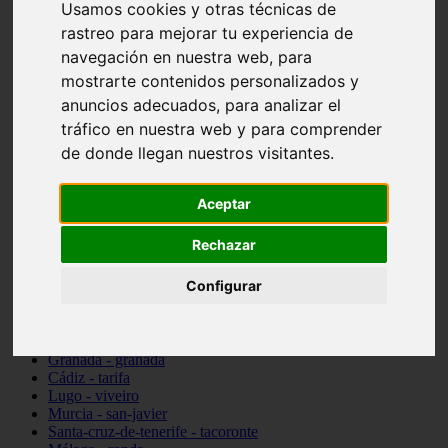
Usamos cookies y otras técnicas de
Madrid - pozuelo-de-alarcón
rastreo para mejorar tu experiencia de
Teruel - sarrión
Cádiz - algodonales
navegación en nuestra web, para
Illes-balears - inca
mostrarte contenidos personalizados y
Madrid - madrid
anuncios adecuados, para analizar el
Málaga - torremolinos
Asturias - oviedo
tráfico en nuestra web y para comprender
Cádiz - el-puerto-de-santa-maría
de donde llegan nuestros visitantes.
Asturias - aller
Toledo - illescas
álava - vitoria-gasteiz
Aceptar
Málaga - marbella
Zaragoza - zaragoza
Rechazar
Barcelona - barcelona
Valencia - valencia
Configurar
Pontevedra - lalín
Toledo - seseña
Cantabria - val-de-san-vicente
Sevilla - sevilla
Granada - granada
Cádiz - tarifa
Lugo - viveiro
Murcia - san-javier
Santa-cruz-de-tenerife - tacoronte