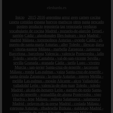
elesbardu.es
Inicio
2015
2016
argentina
arroz
aves
carnes
cocina
casera
comidas
espana
huevos
mariscos
otros
pasta
pescado
postres
producto
reposteria
tag
venezuela
verduras
vocabulario de cocina
Madrid - pozuelo-de-alarcón
Teruel -
sarrión
Cádiz - algodonales
Illes-balears - inca
Madrid -
madrid
Málaga - torremolinos
Asturias - oviedo
Cádiz - el-
puerto-de-santa-maría
Asturias - aller
Toledo - illescas
álava
- vitoria-gasteiz
Málaga - marbella
Zaragoza - zaragoza
Barcelona - barcelona
Valencia - valencia
Pontevedra - lalín
Toledo - seseña
Cantabria - val-de-san-vicente
Sevilla -
sevilla
Granada - granada
Cádiz - tarifa
Lugo - viveiro
Murcia - san-javier
Santa-cruz-de-tenerife - tacoronte
Málaga - ronda
Las-palmas - yaiza
Santa-cruz-de-tenerife -
santa-úrsula
Zaragoza - la-muela
Asturias - mieres
Melilla -
melilla
Las-palmas - mogán
Alicante - alcoi
Valladolid -
valladolid
León - valencia-de-don-juan
Toledo - toledo
Madrid - alcalá-de-henares
León - garrafe-de-torío
Santa-
cruz-de-tenerife - granadilla-de-abona
Pontevedra - vigo
Huelva - lepe
Málaga - málaga
Salamanca - salamanca
Madrid - pelayos-de-la-presa
Madrid - coslada
Málaga -
estepona
Asturias - ribadesella
Bizkaia - galdakao
Madrid -
torrejón-de-ardoz
Alicante - torrevieja
Málaga -