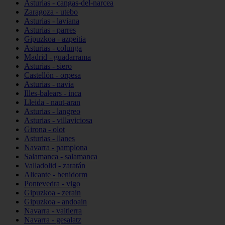
Asturias - cangas-del-narcea
Zaragoza - utebo
Asturias - laviana
Asturias - parres
Gipuzkoa - azpeitia
Asturias - colunga
Madrid - guadarrama
Asturias - siero
Castellón - orpesa
Asturias - navia
Illes-balears - inca
Lleida - naut-aran
Asturias - langreo
Asturias - villaviciosa
Girona - olot
Asturias - llanes
Navarra - pamplona
Salamanca - salamanca
Valladolid - zaratán
Alicante - benidorm
Pontevedra - vigo
Gipuzkoa - zerain
Gipuzkoa - andoain
Navarra - valtierra
Navarra - gesalatz