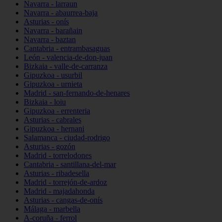
Navarra - larraun
Navarra - abaurrea-baja
Asturias - onís
Navarra - barañain
Navarra - baztan
Cantabria - entrambasaguas
León - valencia-de-don-juan
Bizkaia - valle-de-carranza
Gipuzkoa - usurbil
Gipuzkoa - urnieta
Madrid - san-fernando-de-henares
Bizkaia - loiu
Gipuzkoa - errenteria
Asturias - cabrales
Gipuzkoa - hernani
Salamanca - ciudad-rodrigo
Asturias - gozón
Madrid - torrelodones
Cantabria - santillana-del-mar
Asturias - ribadesella
Madrid - torrejón-de-ardoz
Madrid - majadahonda
Asturias - cangas-de-onís
Málaga - marbella
A-coruña - ferrol