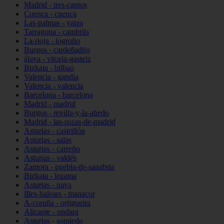
Madrid - tres-cantos
Cuenca - cuenca
Las-palmas - yaiza
Tarragona - cambrils
La-rioja - logroño
Burgos - cardeñadijo
álava - vitoria-gasteiz
Bizkaia - bilbao
Valencia - gandia
Valencia - valencia
Barcelona - barcelona
Madrid - madrid
Burgos - revilla-y-la-ahedo
Madrid - las-rozas-de-madrid
Asturias - castrillón
Asturias - salas
Asturias - carreño
Asturias - valdés
Zamora - puebla-de-sanabria
Bizkaia - lezama
Asturias - nava
Illes-balears - manacor
A-coruña - ortigueira
Alicante - ondara
Asturias - somiedo