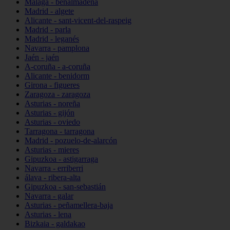
Málaga - benalmádena
Madrid - algete
Alicante - sant-vicent-del-raspeig
Madrid - parla
Madrid - leganés
Navarra - pamplona
Jaén - jaén
A-coruña - a-coruña
Alicante - benidorm
Girona - figueres
Zaragoza - zaragoza
Asturias - noreña
Asturias - gijón
Asturias - oviedo
Tarragona - tarragona
Madrid - pozuelo-de-alarcón
Asturias - mieres
Gipuzkoa - astigarraga
Navarra - erriberri
álava - ribera-alta
Gipuzkoa - san-sebastián
Navarra - galar
Asturias - peñamellera-baja
Asturias - lena
Bizkaia - galdakao