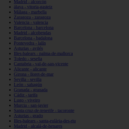
Madrid - alcorcón
álava - vitoria-gasteiz
Málaga - marbella
Zaragoza - zaragoza
Valencia - valencia
Barcelona - barcelona
Madrid - alcobendas
Barcelona - badalona
Pontevedra - lalín
Asturias - avilés
Illes-balears - palma-de-mallorca
Toledo - seseña
Cantabria - val-de-san-vicente
Alicante - alicante
Girona - lloret-de-mar
Sevilla - sevilla
León - sahagún
Granada - granada
Cádiz - tarifa
Lugo - viveiro
Murcia - san-javier
Santa-cruz-de-tenerife - tacoronte
Asturias - grado
Illes-balears - santa-eulària-des-riu
Madrid - alcalá-de-henares