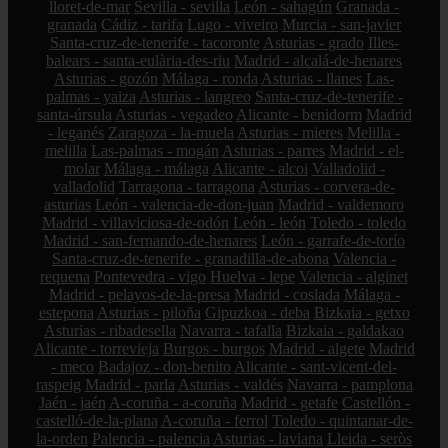
lloret-de-mar
Sevilla - sevilla
León - sahagún
Granada -
granada
Cádiz - tarifa
Lugo - viveiro
Murcia - san-javier
Santa-cruz-de-tenerife - tacoronte
Asturias - grado
Illes-
balears - santa-eulària-des-riu
Madrid - alcalá-de-henares
Asturias - gozón
Málaga - ronda
Asturias - llanes
Las-
palmas - yaiza
Asturias - langreo
Santa-cruz-de-tenerife -
santa-úrsula
Asturias - vegadeo
Alicante - benidorm
Madrid
- leganés
Zaragoza - la-muela
Asturias - mieres
Melilla -
melilla
Las-palmas - mogán
Asturias - parres
Madrid - el-
molar
Málaga - málaga
Alicante - alcoi
Valladolid -
valladolid
Tarragona - tarragona
Asturias - corvera-de-
asturias
León - valencia-de-don-juan
Madrid - valdemoro
Madrid - villaviciosa-de-odón
León - león
Toledo - toledo
Madrid - san-fernando-de-henares
León - garrafe-de-torío
Santa-cruz-de-tenerife - granadilla-de-abona
Valencia -
requena
Pontevedra - vigo
Huelva - lepe
Valencia - alginet
Madrid - pelayos-de-la-presa
Madrid - coslada
Málaga -
estepona
Asturias - piloña
Gipuzkoa - deba
Bizkaia - getxo
Asturias - ribadesella
Navarra - tafalla
Bizkaia - galdakao
Alicante - torrevieja
Burgos - burgos
Madrid - algete
Madrid
- meco
Badajoz - don-benito
Alicante - sant-vicent-del-
raspeig
Madrid - parla
Asturias - valdés
Navarra - pamplona
Jaén - jaén
A-coruña - a-coruña
Madrid - getafe
Castellón -
castelló-de-la-plana
A-coruña - ferrol
Toledo - quintanar-de-
la-orden
Palencia - palencia
Asturias - laviana
Lleida - seròs