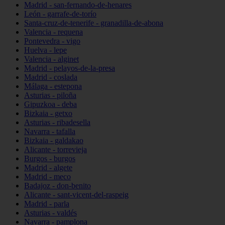
Madrid - san-fernando-de-henares
León - garrafe-de-torío
Santa-cruz-de-tenerife - granadilla-de-abona
Valencia - requena
Pontevedra - vigo
Huelva - lepe
Valencia - alginet
Madrid - pelayos-de-la-presa
Madrid - coslada
Málaga - estepona
Asturias - piloña
Gipuzkoa - deba
Bizkaia - getxo
Asturias - ribadesella
Navarra - tafalla
Bizkaia - galdakao
Alicante - torrevieja
Burgos - burgos
Madrid - algete
Madrid - meco
Badajoz - don-benito
Alicante - sant-vicent-del-raspeig
Madrid - parla
Asturias - valdés
Navarra - pamplona