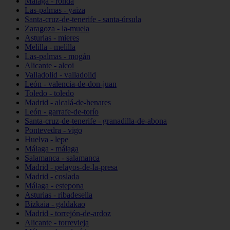
Málaga - ronda
Las-palmas - yaiza
Santa-cruz-de-tenerife - santa-úrsula
Zaragoza - la-muela
Asturias - mieres
Melilla - melilla
Las-palmas - mogán
Alicante - alcoi
Valladolid - valladolid
León - valencia-de-don-juan
Toledo - toledo
Madrid - alcalá-de-henares
León - garrafe-de-torío
Santa-cruz-de-tenerife - granadilla-de-abona
Pontevedra - vigo
Huelva - lepe
Málaga - málaga
Salamanca - salamanca
Madrid - pelayos-de-la-presa
Madrid - coslada
Málaga - estepona
Asturias - ribadesella
Bizkaia - galdakao
Madrid - torrejón-de-ardoz
Alicante - torrevieja