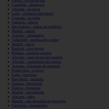
Lleida - la-vall-de-boí
Castellón - almassora
Alicante - la-nucia
León - priaranza-del-bierzo
Granada - la-zubia
Valencia - alberic
Illes-balears - palma-de-mallorca
Madrid - algete
Asturias - ribadedeva
Valladolid - medina-del-campo
Madrid - meco
Badajoz - don-benito
Bizkaia - markina-xemein
Alicante - sant-vicent-del-raspeig
Alicante - guardamar-del-segura
Asturias - belmonte-de-miranda
Pontevedra - o-grove
Lugo - barreiros
Barcelona - igualada
Zamora - benavente
Huesca - benasque
Madrid - fuenlabrada
Alicante - altea
Madrid - san-sebastián-de-los-reyes
Gipuzkoa - hondarribia