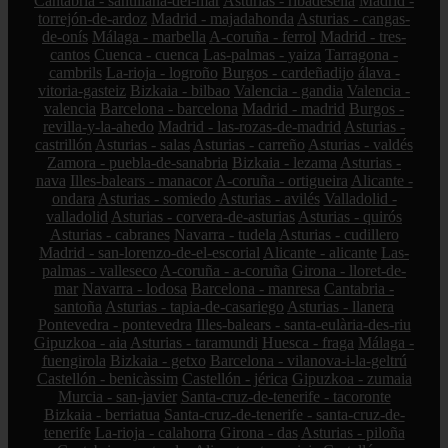
Cantabria - santillana-del-mar
Asturias - ribadesella
Madrid -
torrejón-de-ardoz
Madrid - majadahonda
Asturias - cangas-
de-onís
Málaga - marbella
A-coruña - ferrol
Madrid - tres-
cantos
Cuenca - cuenca
Las-palmas - yaiza
Tarragona -
cambrils
La-rioja - logroño
Burgos - cardeñadijo
álava -
vitoria-gasteiz
Bizkaia - bilbao
Valencia - gandia
Valencia -
valencia
Barcelona - barcelona
Madrid - madrid
Burgos -
revilla-y-la-ahedo
Madrid - las-rozas-de-madrid
Asturias -
castrillón
Asturias - salas
Asturias - carreño
Asturias - valdés
Zamora - puebla-de-sanabria
Bizkaia - lezama
Asturias -
nava
Illes-balears - manacor
A-coruña - ortigueira
Alicante -
ondara
Asturias - somiedo
Asturias - avilés
Valladolid -
valladolid
Asturias - corvera-de-asturias
Asturias - quirós
Asturias - cabranes
Navarra - tudela
Asturias - cudillero
Madrid - san-lorenzo-de-el-escorial
Alicante - alicante
Las-
palmas - valleseco
A-coruña - a-coruña
Girona - lloret-de-
mar
Navarra - lodosa
Barcelona - manresa
Cantabria -
santoña
Asturias - tapia-de-casariego
Asturias - llanera
Pontevedra - pontevedra
Illes-balears - santa-eulària-des-riu
Gipuzkoa - aia
Asturias - taramundi
Huesca - fraga
Málaga -
fuengirola
Bizkaia - getxo
Barcelona - vilanova-i-la-geltrú
Castellón - benicàssim
Castellón - jérica
Gipuzkoa - zumaia
Murcia - san-javier
Santa-cruz-de-tenerife - tacoronte
Bizkaia - berriatua
Santa-cruz-de-tenerife - santa-cruz-de-
tenerife
La-rioja - calahorra
Girona - das
Asturias - piloña