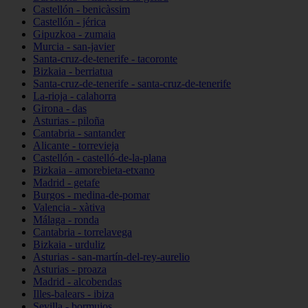
Castellón - benicàssim
Castellón - jérica
Gipuzkoa - zumaia
Murcia - san-javier
Santa-cruz-de-tenerife - tacoronte
Bizkaia - berriatua
Santa-cruz-de-tenerife - santa-cruz-de-tenerife
La-rioja - calahorra
Girona - das
Asturias - piloña
Cantabria - santander
Alicante - torrevieja
Castellón - castelló-de-la-plana
Bizkaia - amorebieta-etxano
Madrid - getafe
Burgos - medina-de-pomar
Valencia - xàtiva
Málaga - ronda
Cantabria - torrelavega
Bizkaia - urduliz
Asturias - san-martín-del-rey-aurelio
Asturias - proaza
Madrid - alcobendas
Illes-balears - ibiza
Sevilla - bormujos