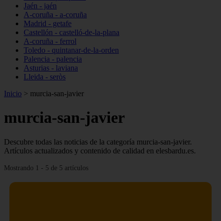
Jaén - jaén
A-coruña - a-coruña
Madrid - getafe
Castellón - castelló-de-la-plana
A-coruña - ferrol
Toledo - quintanar-de-la-orden
Palencia - palencia
Asturias - laviana
Lleida - seròs
Inicio
>
murcia-san-javier
murcia-san-javier
Descubre todas las noticias de la categoría murcia-san-javier.
Artículos actualizados y contenido de calidad en elesbardu.es.
Mostrando 1 - 5 de 5 artículos