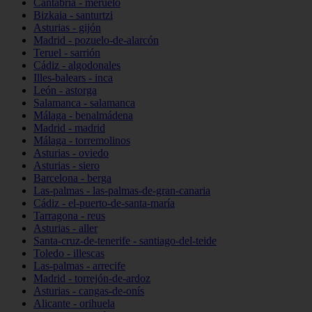
Cantabria - meruelo
Bizkaia - santurtzi
Asturias - gijón
Madrid - pozuelo-de-alarcón
Teruel - sarrión
Cádiz - algodonales
Illes-balears - inca
León - astorga
Salamanca - salamanca
Málaga - benalmádena
Madrid - madrid
Málaga - torremolinos
Asturias - oviedo
Asturias - siero
Barcelona - berga
Las-palmas - las-palmas-de-gran-canaria
Cádiz - el-puerto-de-santa-maría
Tarragona - reus
Asturias - aller
Santa-cruz-de-tenerife - santiago-del-teide
Toledo - illescas
Las-palmas - arrecife
Madrid - torrejón-de-ardoz
Asturias - cangas-de-onís
Alicante - orihuela