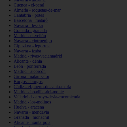
Cuenca - el-peral
Almería - roquetas-de-mar
Cantabria - potes
Barcelona - mataró
Navarra - lesaka
Granada - granada
Madrid - el-vellón
Navarra - cintruénigo
Gipuzkoa - legorreta
Navarra - izaba
Madrid - rivas-vaciamadrid
Alicante - dénia
León - ponferrada
Madrid - alcorcón
Girona - palau-sator
Burgos - burgos
Cádiz - el-puerto-de-santa-maría
Madrid - boadilla-del-monte
Valladolid - arroyo-de-la-encomienda
Madrid - los-molinos
Huelva - aracena
Navarra - mendavia
Granada - monachil
Alicante - santa-pola