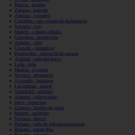
Murcia - águilas
Zamora - galende
Asturias - vegadeo
Cantabria - san-vicente-de-la-barquera
Navarra - erro
Madrid - collado-villalba
Gipuzkoa - lasarte-oria
Asturias - aller
Granada - almuñécar
Pontevedra - vilagarcía-de-arousa
Asturias - soto-del-barco
León - león
Madrid - el-molar
Navarra - lekunberri
A-coruña - betanzos
Las-palmas - agaete
Valladolid - peñafiel
Asturias - sobrescobio
álava - asparrena
Zamora - fuentes-de-ropel
Madrid - móstoles
Navarra - deierri
Bizkaia - valle-de-trápaga-trapagaran
Bizkaia - gamiz-fika
Navarra - ultzama