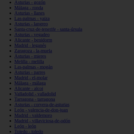
Asturias - gozón
Málaga - ronda
Asturias - llanes
Las-palmas - yaiza
Asturias - langreo
Santa-cruz-de-tenerife - santa-úrsula
Asturias - vegadeo
Alicante - benidorm
Madrid - leganés
Zaragoza - la-muela
Asturias - mieres
Melilla - melilla
Las-palmas - mogán
Asturias - parres
Madrid - el-molar
Málaga - málaga
Alicante - alcoi
Valladolid - valladolid
Tarragona - tarragona
Asturias - corvera-de-asturias
León - valencia-de-don-juan
Madrid - valdemoro
Madrid - villaviciosa-de-odón
León - león
Toledo - toledo