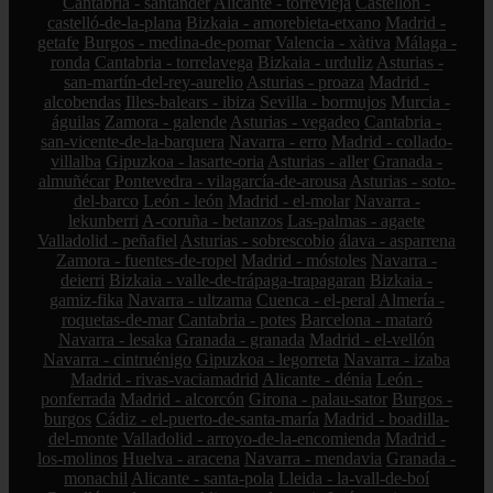
Cantabria - santander
Alicante - torrevieja
Castellón -
castelló-de-la-plana
Bizkaia - amorebieta-etxano
Madrid -
getafe
Burgos - medina-de-pomar
Valencia - xàtiva
Málaga -
ronda
Cantabria - torrelavega
Bizkaia - urduliz
Asturias -
san-martín-del-rey-aurelio
Asturias - proaza
Madrid -
alcobendas
Illes-balears - ibiza
Sevilla - bormujos
Murcia -
águilas
Zamora - galende
Asturias - vegadeo
Cantabria -
san-vicente-de-la-barquera
Navarra - erro
Madrid - collado-
villalba
Gipuzkoa - lasarte-oria
Asturias - aller
Granada -
almuñécar
Pontevedra - vilagarcía-de-arousa
Asturias - soto-
del-barco
León - león
Madrid - el-molar
Navarra -
lekunberri
A-coruña - betanzos
Las-palmas - agaete
Valladolid - peñafiel
Asturias - sobrescobio
álava - asparrena
Zamora - fuentes-de-ropel
Madrid - móstoles
Navarra -
deierri
Bizkaia - valle-de-trápaga-trapagaran
Bizkaia -
gamiz-fika
Navarra - ultzama
Cuenca - el-peral
Almería -
roquetas-de-mar
Cantabria - potes
Barcelona - mataró
Navarra - lesaka
Granada - granada
Madrid - el-vellón
Navarra - cintruénigo
Gipuzkoa - legorreta
Navarra - izaba
Madrid - rivas-vaciamadrid
Alicante - dénia
León -
ponferrada
Madrid - alcorcón
Girona - palau-sator
Burgos -
burgos
Cádiz - el-puerto-de-santa-maría
Madrid - boadilla-
del-monte
Valladolid - arroyo-de-la-encomienda
Madrid -
los-molinos
Huelva - aracena
Navarra - mendavia
Granada -
monachil
Alicante - santa-pola
Lleida - la-vall-de-boí