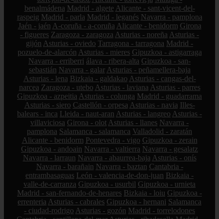
benalmádena
Madrid - algete
Alicante - sant-vicent-del-
raspeig
Madrid - parla
Madrid - leganés
Navarra - pamplona
Jaén - jaén
A-coruña - a-coruña
Alicante - benidorm
Girona
- figueres
Zaragoza - zaragoza
Asturias - noreña
Asturias -
gijón
Asturias - oviedo
Tarragona - tarragona
Madrid -
pozuelo-de-alarcón
Asturias - mieres
Gipuzkoa - astigarraga
Navarra - erriberri
álava - ribera-alta
Gipuzkoa - san-
sebastián
Navarra - galar
Asturias - peñamellera-baja
Asturias - lena
Bizkaia - galdakao
Asturias - cangas-del-
narcea
Zaragoza - utebo
Asturias - laviana
Asturias - parres
Gipuzkoa - azpeitia
Asturias - colunga
Madrid - guadarrama
Asturias - siero
Castellón - orpesa
Asturias - navia
Illes-
balears - inca
Lleida - naut-aran
Asturias - langreo
Asturias -
villaviciosa
Girona - olot
Asturias - llanes
Navarra -
pamplona
Salamanca - salamanca
Valladolid - zaratán
Alicante - benidorm
Pontevedra - vigo
Gipuzkoa - zerain
Gipuzkoa - andoain
Navarra - valtierra
Navarra - gesalatz
Navarra - larraun
Navarra - abaurrea-baja
Asturias - onís
Navarra - barañain
Navarra - baztan
Cantabria -
entrambasaguas
León - valencia-de-don-juan
Bizkaia -
valle-de-carranza
Gipuzkoa - usurbil
Gipuzkoa - urnieta
Madrid - san-fernando-de-henares
Bizkaia - loiu
Gipuzkoa -
errenteria
Asturias - cabrales
Gipuzkoa - hernani
Salamanca
- ciudad-rodrigo
Asturias - gozón
Madrid - torrelodones