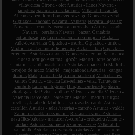
villaviciosa
Girona - olot
Asturias - llanes
Navarra -
pamplona
Salamanca - salamanca
Valladolid - zaratán
Alicante - benidorm
Pontevedra - vigo
Gipuzkoa - zerain
Gipuzkoa - andoain
Navarra - valtierra
Navarra - gesalatz
Navarra - larraun
Navarra - abaurrea-baja
Asturias - onís
Navarra - barañain
Navarra - baztan
Cantabria -
entrambasaguas
León - valencia-de-don-juan
Bizkaia -
valle-de-carranza
Gipuzkoa - usurbil
Gipuzkoa - urnieta
Madrid - san-fernando-de-henares
Bizkaia - loiu
Gipuzkoa -
errenteria
Asturias - cabrales
Gipuzkoa - hernani
Salamanca
- ciudad-rodrigo
Asturias - gozón
Madrid - torrelodones
Cantabria - santillana-del-mar
Asturias - ribadesella
Madrid -
torrejón-de-ardoz
Madrid - majadahonda
Asturias - cangas-
de-onís
Málaga - marbella
A-coruña - ferrol
Madrid - tres-
cantos
Cuenca - cuenca
Las-palmas - yaiza
Tarragona -
cambrils
La-rioja - logroño
Burgos - cardeñadijo
álava -
vitoria-gasteiz
Bizkaia - bilbao
Valencia - gandia
Valencia -
valencia
Barcelona - barcelona
Madrid - madrid
Burgos -
revilla-y-la-ahedo
Madrid - las-rozas-de-madrid
Asturias -
castrillón
Asturias - salas
Asturias - carreño
Asturias - valdés
Zamora - puebla-de-sanabria
Bizkaia - lezama
Asturias -
nava
Illes-balears - manacor
A-coruña - ortigueira
Alicante -
ondara
Asturias - somiedo
Asturias - avilés
Valladolid -
valladolid
Asturias - corvera-de-asturias
Asturias - quirós