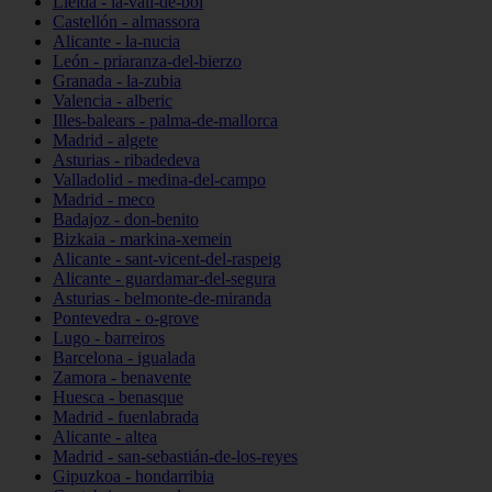
Lleida - la-vall-de-boí
Castellón - almassora
Alicante - la-nucia
León - priaranza-del-bierzo
Granada - la-zubia
Valencia - alberic
Illes-balears - palma-de-mallorca
Madrid - algete
Asturias - ribadedeva
Valladolid - medina-del-campo
Madrid - meco
Badajoz - don-benito
Bizkaia - markina-xemein
Alicante - sant-vicent-del-raspeig
Alicante - guardamar-del-segura
Asturias - belmonte-de-miranda
Pontevedra - o-grove
Lugo - barreiros
Barcelona - igualada
Zamora - benavente
Huesca - benasque
Madrid - fuenlabrada
Alicante - altea
Madrid - san-sebastián-de-los-reyes
Gipuzkoa - hondarribia