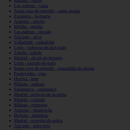
Málaga - ronda
Las-palmas - yaiza
Santa-cruz-de-tenerife - santa-úrsula
Zaragoza - la-muela
Asturias - mieres
Melilla - melilla
Las-palmas - mogán
Alicante - alcoi
Valladolid - valladolid
León - valencia-de-don-juan
Toledo - toledo
Madrid - alcalá-de-henares
León - garrafe-de-torío
Santa-cruz-de-tenerife - granadilla-de-abona
Pontevedra - vigo
Huelva - lepe
Málaga - málaga
Salamanca - salamanca
Madrid - pelayos-de-la-presa
Madrid - coslada
Málaga - estepona
Asturias - ribadesella
Bizkaia - galdakao
Madrid - torrejón-de-ardoz
Alicante - torrevieja