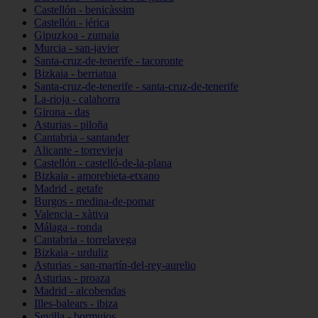
Castellón - benicàssim
Castellón - jérica
Gipuzkoa - zumaia
Murcia - san-javier
Santa-cruz-de-tenerife - tacoronte
Bizkaia - berriatua
Santa-cruz-de-tenerife - santa-cruz-de-tenerife
La-rioja - calahorra
Girona - das
Asturias - piloña
Cantabria - santander
Alicante - torrevieja
Castellón - castelló-de-la-plana
Bizkaia - amorebieta-etxano
Madrid - getafe
Burgos - medina-de-pomar
Valencia - xàtiva
Málaga - ronda
Cantabria - torrelavega
Bizkaia - urduliz
Asturias - san-martín-del-rey-aurelio
Asturias - proaza
Madrid - alcobendas
Illes-balears - ibiza
Sevilla - bormujos