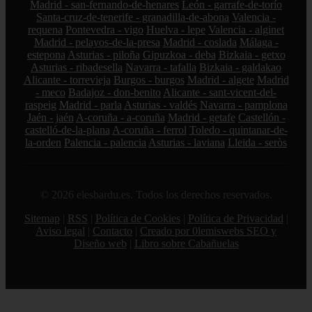
Madrid - san-fernando-de-henares
León - garrafe-de-torío
Santa-cruz-de-tenerife - granadilla-de-abona
Valencia -
requena
Pontevedra - vigo
Huelva - lepe
Valencia - alginet
Madrid - pelayos-de-la-presa
Madrid - coslada
Málaga -
estepona
Asturias - piloña
Gipuzkoa - deba
Bizkaia - getxo
Asturias - ribadesella
Navarra - tafalla
Bizkaia - galdakao
Alicante - torrevieja
Burgos - burgos
Madrid - algete
Madrid
- meco
Badajoz - don-benito
Alicante - sant-vicent-del-
raspeig
Madrid - parla
Asturias - valdés
Navarra - pamplona
Jaén - jaén
A-coruña - a-coruña
Madrid - getafe
Castellón -
castelló-de-la-plana
A-coruña - ferrol
Toledo - quintanar-de-
la-orden
Palencia - palencia
Asturias - laviana
Lleida - seròs
© 2026 elesbardu.es. Todos los derechos reservados.
Sitemap
|
RSS
|
Política de Cookies
|
Política de Privacidad
|
Aviso legal
|
Contacto
|
Creado por 0lemiswebs SEO y
Diseño web
|
Libro sobre Cabañuelas