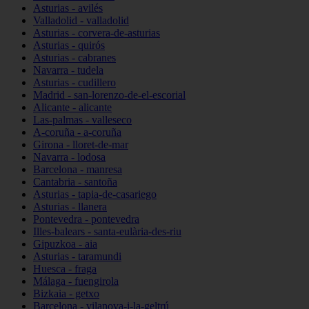
Asturias - avilés
Valladolid - valladolid
Asturias - corvera-de-asturias
Asturias - quirós
Asturias - cabranes
Navarra - tudela
Asturias - cudillero
Madrid - san-lorenzo-de-el-escorial
Alicante - alicante
Las-palmas - valleseco
A-coruña - a-coruña
Girona - lloret-de-mar
Navarra - lodosa
Barcelona - manresa
Cantabria - santoña
Asturias - tapia-de-casariego
Asturias - llanera
Pontevedra - pontevedra
Illes-balears - santa-eulària-des-riu
Gipuzkoa - aia
Asturias - taramundi
Huesca - fraga
Málaga - fuengirola
Bizkaia - getxo
Barcelona - vilanova-i-la-geltrú