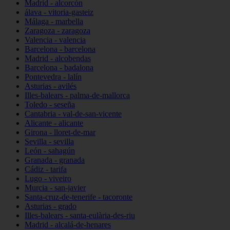
Madrid - alcorcón
álava - vitoria-gasteiz
Málaga - marbella
Zaragoza - zaragoza
Valencia - valencia
Barcelona - barcelona
Madrid - alcobendas
Barcelona - badalona
Pontevedra - lalín
Asturias - avilés
Illes-balears - palma-de-mallorca
Toledo - seseña
Cantabria - val-de-san-vicente
Alicante - alicante
Girona - lloret-de-mar
Sevilla - sevilla
León - sahagún
Granada - granada
Cádiz - tarifa
Lugo - viveiro
Murcia - san-javier
Santa-cruz-de-tenerife - tacoronte
Asturias - grado
Illes-balears - santa-eulària-des-riu
Madrid - alcalá-de-henares