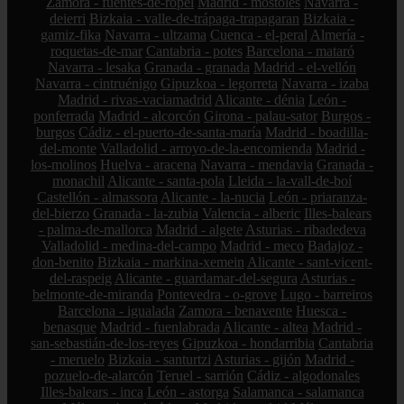
Zamora - fuentes-de-ropel
Madrid - móstoles
Navarra -
deierri
Bizkaia - valle-de-trápaga-trapagaran
Bizkaia -
gamiz-fika
Navarra - ultzama
Cuenca - el-peral
Almería -
roquetas-de-mar
Cantabria - potes
Barcelona - mataró
Navarra - lesaka
Granada - granada
Madrid - el-vellón
Navarra - cintruénigo
Gipuzkoa - legorreta
Navarra - izaba
Madrid - rivas-vaciamadrid
Alicante - dénia
León -
ponferrada
Madrid - alcorcón
Girona - palau-sator
Burgos -
burgos
Cádiz - el-puerto-de-santa-maría
Madrid - boadilla-
del-monte
Valladolid - arroyo-de-la-encomienda
Madrid -
los-molinos
Huelva - aracena
Navarra - mendavia
Granada -
monachil
Alicante - santa-pola
Lleida - la-vall-de-boí
Castellón - almassora
Alicante - la-nucia
León - priaranza-
del-bierzo
Granada - la-zubia
Valencia - alberic
Illes-balears
- palma-de-mallorca
Madrid - algete
Asturias - ribadedeva
Valladolid - medina-del-campo
Madrid - meco
Badajoz -
don-benito
Bizkaia - markina-xemein
Alicante - sant-vicent-
del-raspeig
Alicante - guardamar-del-segura
Asturias -
belmonte-de-miranda
Pontevedra - o-grove
Lugo - barreiros
Barcelona - igualada
Zamora - benavente
Huesca -
benasque
Madrid - fuenlabrada
Alicante - altea
Madrid -
san-sebastián-de-los-reyes
Gipuzkoa - hondarribia
Cantabria
- meruelo
Bizkaia - santurtzi
Asturias - gijón
Madrid -
pozuelo-de-alarcón
Teruel - sarrión
Cádiz - algodonales
Illes-balears - inca
León - astorga
Salamanca - salamanca