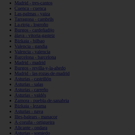
Madrid - tres-cantos
Cuenca - cuenca
Las-palmas - yaiza
Tarragona - cambrils
La-rioja - logroño
Burgos - cardeñadijo
álava - vitoria-gasteiz
Bizkaia - bilbao
Valencia - gandia
Valencia - valencia
Barcelona - barcelona
Madrid - madrid
Burgos - revilla-y-la-ahedo
Madrid - las-rozas-de-madrid
Asturias - castrillón
Asturias - salas
Asturias - carreño
Asturias - valdés
Zamora - puebla-de-sanabria
Bizkaia - lezama
Asturias - nava
Illes-balears - manacor
A-coruña - ortigueira
Alicante - ondara
Asturias - somiedo