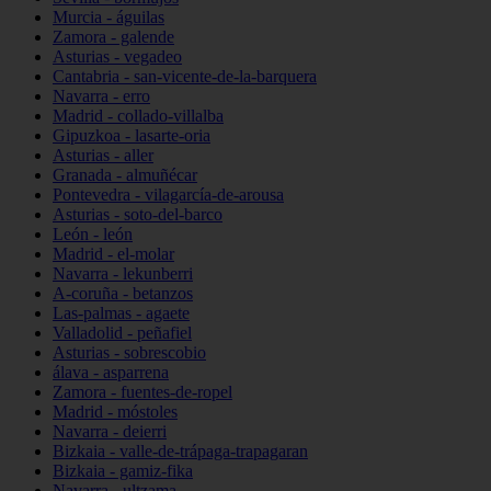
Murcia - águilas
Zamora - galende
Asturias - vegadeo
Cantabria - san-vicente-de-la-barquera
Navarra - erro
Madrid - collado-villalba
Gipuzkoa - lasarte-oria
Asturias - aller
Granada - almuñécar
Pontevedra - vilagarcía-de-arousa
Asturias - soto-del-barco
León - león
Madrid - el-molar
Navarra - lekunberri
A-coruña - betanzos
Las-palmas - agaete
Valladolid - peñafiel
Asturias - sobrescobio
álava - asparrena
Zamora - fuentes-de-ropel
Madrid - móstoles
Navarra - deierri
Bizkaia - valle-de-trápaga-trapagaran
Bizkaia - gamiz-fika
Navarra - ultzama