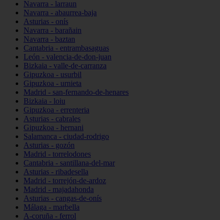
Navarra - larraun
Navarra - abaurrea-baja
Asturias - onís
Navarra - barañain
Navarra - baztan
Cantabria - entrambasaguas
León - valencia-de-don-juan
Bizkaia - valle-de-carranza
Gipuzkoa - usurbil
Gipuzkoa - urnieta
Madrid - san-fernando-de-henares
Bizkaia - loiu
Gipuzkoa - errenteria
Asturias - cabrales
Gipuzkoa - hernani
Salamanca - ciudad-rodrigo
Asturias - gozón
Madrid - torrelodones
Cantabria - santillana-del-mar
Asturias - ribadesella
Madrid - torrejón-de-ardoz
Madrid - majadahonda
Asturias - cangas-de-onís
Málaga - marbella
A-coruña - ferrol