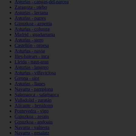
Asturias - cangas-del-narcea
Zaragoza - utebo
Asturias - laviana
Asturias - parres
Gipuzkoa - azpeitia
Asturias - colunga
Madrid - guadarrama
Asturias - siero
Castellón - orpesa
Asturias - navia
Illes-balears - inca
Lleida - naut-aran
Asturias - langreo
Asturias - villaviciosa
Girona - olot
Asturias - llanes
Navarra - pamplona
Salamanca - salamanca
Valladolid - zaratán
Alicante - benidorm
Pontevedra - vigo
Gipuzkoa - zerain
Gipuzkoa - andoain
Navarra - valtierra
Navarra - gesalatz