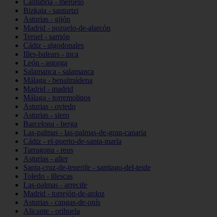
Cantabria - meruelo
Bizkaia - santurtzi
Asturias - gijón
Madrid - pozuelo-de-alarcón
Teruel - sarrión
Cádiz - algodonales
Illes-balears - inca
León - astorga
Salamanca - salamanca
Málaga - benalmádena
Madrid - madrid
Málaga - torremolinos
Asturias - oviedo
Asturias - siero
Barcelona - berga
Las-palmas - las-palmas-de-gran-canaria
Cádiz - el-puerto-de-santa-maría
Tarragona - reus
Asturias - aller
Santa-cruz-de-tenerife - santiago-del-teide
Toledo - illescas
Las-palmas - arrecife
Madrid - torrejón-de-ardoz
Asturias - cangas-de-onís
Alicante - orihuela