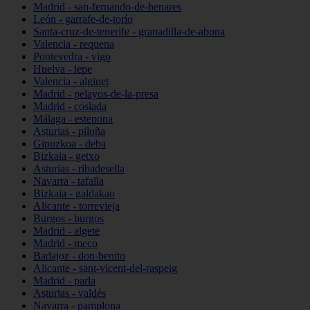
Madrid - san-fernando-de-henares
León - garrafe-de-torío
Santa-cruz-de-tenerife - granadilla-de-abona
Valencia - requena
Pontevedra - vigo
Huelva - lepe
Valencia - alginet
Madrid - pelayos-de-la-presa
Madrid - coslada
Málaga - estepona
Asturias - piloña
Gipuzkoa - deba
Bizkaia - getxo
Asturias - ribadesella
Navarra - tafalla
Bizkaia - galdakao
Alicante - torrevieja
Burgos - burgos
Madrid - algete
Madrid - meco
Badajoz - don-benito
Alicante - sant-vicent-del-raspeig
Madrid - parla
Asturias - valdés
Navarra - pamplona