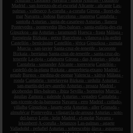
Asturias - cabranes
Navarra - tudela
Asturias - cudillero
Madrid - san-lorenzo-de-el-escorial
Alicante - alicante
Las-
palmas - valleseco
A-coruña - a-coruña
Girona - lloret-de-
mar
Navarra - lodosa
Barcelona - manresa
Cantabria -
santoña
Asturias - tapia-de-casariego
Asturias - llanera
Pontevedra - pontevedra
Illes-balears - santa-eulària-des-riu
Gipuzkoa - aia
Asturias - taramundi
Huesca - fraga
Málaga -
fuengirola
Bizkaia - getxo
Barcelona - vilanova-i-la-geltrú
Castellón - benicàssim
Castellón - jérica
Gipuzkoa - zumaia
Murcia - san-javier
Santa-cruz-de-tenerife - tacoronte
Bizkaia - berriatua
Santa-cruz-de-tenerife - santa-cruz-de-
tenerife
La-rioja - calahorra
Girona - das
Asturias - piloña
Cantabria - santander
Alicante - torrevieja
Castellón -
castelló-de-la-plana
Bizkaia - amorebieta-etxano
Madrid -
getafe
Burgos - medina-de-pomar
Valencia - xàtiva
Málaga -
ronda
Cantabria - torrelavega
Bizkaia - urduliz
Asturias -
san-martín-del-rey-aurelio
Asturias - proaza
Madrid -
alcobendas
Illes-balears - ibiza
Sevilla - bormujos
Murcia -
águilas
Zamora - galende
Asturias - vegadeo
Cantabria -
san-vicente-de-la-barquera
Navarra - erro
Madrid - collado-
villalba
Gipuzkoa - lasarte-oria
Asturias - aller
Granada -
almuñécar
Pontevedra - vilagarcía-de-arousa
Asturias - soto-
del-barco
León - león
Madrid - el-molar
Navarra -
lekunberri
A-coruña - betanzos
Las-palmas - agaete
Valladolid - peñafiel
Asturias - sobrescobio
álava - asparrena