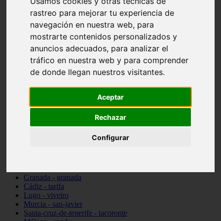
Usamos cookies y otras técnicas de
Madrid - pozuelo-de-alarcón
rastreo para mejorar tu experiencia de
Teruel - sarrión
navegación en nuestra web, para
Cádiz - algodonales
Illes-balears - inca
mostrarte contenidos personalizados y
Madrid - madrid
anuncios adecuados, para analizar el
Málaga - torremolinos
tráfico en nuestra web y para comprender
Asturias - oviedo
Cádiz - el-puerto-de-santa-maría
de donde llegan nuestros visitantes.
Asturias - aller
Toledo - illescas
Aceptar
álava - vitoria-gasteiz
Málaga - marbella
Zaragoza - zaragoza
Rechazar
Barcelona - barcelona
Valencia - valencia
Configurar
Pontevedra - lalín
Toledo - seseña
Cantabria - val-de-san-vicente
Sevilla - sevilla
Granada - granada
Cádiz - tarifa
Lugo - viveiro
Murcia - san-javier
Santa-cruz-de-tenerife - tacoronte