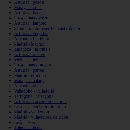
Asturias - gozón
Málaga - ronda
Asturias - llanes
Las-palmas - yaiza
Asturias - langreo
Santa-cruz-de-tenerife - santa-úrsula
Asturias - vegadeo
Alicante - benidorm
Madrid - leganés
Zaragoza - la-muela
Asturias - mieres
Melilla - melilla
Las-palmas - mogán
Asturias - parres
Madrid - el-molar
Málaga - málaga
Alicante - alcoi
Valladolid - valladolid
Tarragona - tarragona
Asturias - corvera-de-asturias
León - valencia-de-don-juan
Madrid - valdemoro
Madrid - villaviciosa-de-odón
León - león
Toledo - toledo