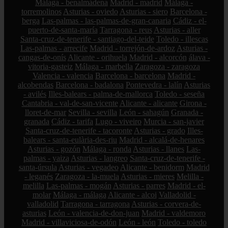
Málaga - benalmádena
Madrid - madrid
Málaga -
torremolinos
Asturias - oviedo
Asturias - siero
Barcelona -
berga
Las-palmas - las-palmas-de-gran-canaria
Cádiz - el-
puerto-de-santa-maría
Tarragona - reus
Asturias - aller
Santa-cruz-de-tenerife - santiago-del-teide
Toledo - illescas
Las-palmas - arrecife
Madrid - torrejón-de-ardoz
Asturias -
cangas-de-onís
Alicante - orihuela
Madrid - alcorcón
álava -
vitoria-gasteiz
Málaga - marbella
Zaragoza - zaragoza
Valencia - valencia
Barcelona - barcelona
Madrid -
alcobendas
Barcelona - badalona
Pontevedra - lalín
Asturias
- avilés
Illes-balears - palma-de-mallorca
Toledo - seseña
Cantabria - val-de-san-vicente
Alicante - alicante
Girona -
lloret-de-mar
Sevilla - sevilla
León - sahagún
Granada -
granada
Cádiz - tarifa
Lugo - viveiro
Murcia - san-javier
Santa-cruz-de-tenerife - tacoronte
Asturias - grado
Illes-
balears - santa-eulària-des-riu
Madrid - alcalá-de-henares
Asturias - gozón
Málaga - ronda
Asturias - llanes
Las-
palmas - yaiza
Asturias - langreo
Santa-cruz-de-tenerife -
santa-úrsula
Asturias - vegadeo
Alicante - benidorm
Madrid
- leganés
Zaragoza - la-muela
Asturias - mieres
Melilla -
melilla
Las-palmas - mogán
Asturias - parres
Madrid - el-
molar
Málaga - málaga
Alicante - alcoi
Valladolid -
valladolid
Tarragona - tarragona
Asturias - corvera-de-
asturias
León - valencia-de-don-juan
Madrid - valdemoro
Madrid - villaviciosa-de-odón
León - león
Toledo - toledo