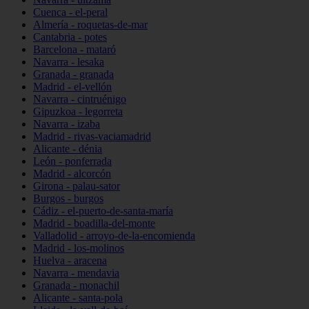
Cuenca - el-peral
Almería - roquetas-de-mar
Cantabria - potes
Barcelona - mataró
Navarra - lesaka
Granada - granada
Madrid - el-vellón
Navarra - cintruénigo
Gipuzkoa - legorreta
Navarra - izaba
Madrid - rivas-vaciamadrid
Alicante - dénia
León - ponferrada
Madrid - alcorcón
Girona - palau-sator
Burgos - burgos
Cádiz - el-puerto-de-santa-maría
Madrid - boadilla-del-monte
Valladolid - arroyo-de-la-encomienda
Madrid - los-molinos
Huelva - aracena
Navarra - mendavia
Granada - monachil
Alicante - santa-pola