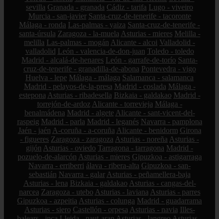
sevilla
Granada - granada
Cádiz - tarifa
Lugo - viveiro
Murcia - san-javier
Santa-cruz-de-tenerife - tacoronte
Málaga - ronda
Las-palmas - yaiza
Santa-cruz-de-tenerife -
santa-úrsula
Zaragoza - la-muela
Asturias - mieres
Melilla -
melilla
Las-palmas - mogán
Alicante - alcoi
Valladolid -
valladolid
León - valencia-de-don-juan
Toledo - toledo
Madrid - alcalá-de-henares
León - garrafe-de-torío
Santa-
cruz-de-tenerife - granadilla-de-abona
Pontevedra - vigo
Huelva - lepe
Málaga - málaga
Salamanca - salamanca
Madrid - pelayos-de-la-presa
Madrid - coslada
Málaga -
estepona
Asturias - ribadesella
Bizkaia - galdakao
Madrid -
torrejón-de-ardoz
Alicante - torrevieja
Málaga -
benalmádena
Madrid - algete
Alicante - sant-vicent-del-
raspeig
Madrid - parla
Madrid - leganés
Navarra - pamplona
Jaén - jaén
A-coruña - a-coruña
Alicante - benidorm
Girona
- figueres
Zaragoza - zaragoza
Asturias - noreña
Asturias -
gijón
Asturias - oviedo
Tarragona - tarragona
Madrid -
pozuelo-de-alarcón
Asturias - mieres
Gipuzkoa - astigarraga
Navarra - erriberri
álava - ribera-alta
Gipuzkoa - san-
sebastián
Navarra - galar
Asturias - peñamellera-baja
Asturias - lena
Bizkaia - galdakao
Asturias - cangas-del-
narcea
Zaragoza - utebo
Asturias - laviana
Asturias - parres
Gipuzkoa - azpeitia
Asturias - colunga
Madrid - guadarrama
Asturias - siero
Castellón - orpesa
Asturias - navia
Illes-
balears - inca
Lleida - naut-aran
Asturias - langreo
Asturias -