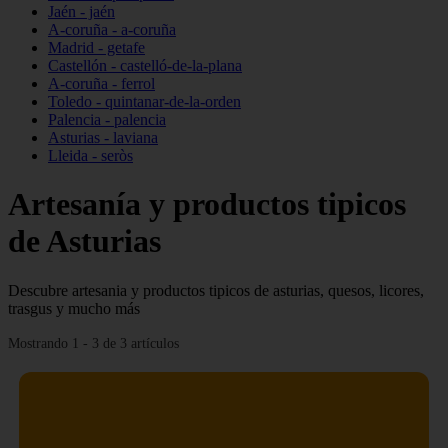
Jaén - jaén
A-coruña - a-coruña
Madrid - getafe
Castellón - castelló-de-la-plana
A-coruña - ferrol
Toledo - quintanar-de-la-orden
Palencia - palencia
Asturias - laviana
Lleida - seròs
Artesanía y productos tipicos
de Asturias
Descubre artesania y productos tipicos de asturias, quesos, licores,
trasgus y mucho más
Mostrando 1 - 3 de 3 artículos