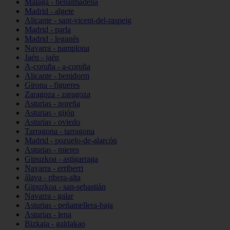
Málaga - benalmádena
Madrid - algete
Alicante - sant-vicent-del-raspeig
Madrid - parla
Madrid - leganés
Navarra - pamplona
Jaén - jaén
A-coruña - a-coruña
Alicante - benidorm
Girona - figueres
Zaragoza - zaragoza
Asturias - noreña
Asturias - gijón
Asturias - oviedo
Tarragona - tarragona
Madrid - pozuelo-de-alarcón
Asturias - mieres
Gipuzkoa - astigarraga
Navarra - erriberri
álava - ribera-alta
Gipuzkoa - san-sebastián
Navarra - galar
Asturias - peñamellera-baja
Asturias - lena
Bizkaia - galdakao