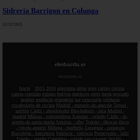
Sidreria Barrigon en Colunga
12/12/2025
elesbardu.es
elesbardu.es
Inicio
2015
2016
argentina
arroz
aves
carnes
cocina
casera
comidas
espana
huevos
mariscos
otros
pasta
pescado
postres
producto
reposteria
tag
venezuela
verduras
vocabulario de cocina
Madrid - pozuelo-de-alarcón
Teruel -
sarrión
Cádiz - algodonales
Illes-balears - inca
Madrid -
madrid
Málaga - torremolinos
Asturias - oviedo
Cádiz - el-
puerto-de-santa-maría
Asturias - aller
Toledo - illescas
álava
- vitoria-gasteiz
Málaga - marbella
Zaragoza - zaragoza
Barcelona - barcelona
Valencia - valencia
Pontevedra - lalín
Toledo - seseña
Cantabria - val-de-san-vicente
Sevilla -