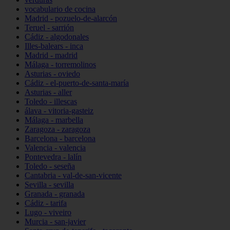
vocabulario de cocina
Madrid - pozuelo-de-alarcón
Teruel - sarrión
Cádiz - algodonales
Illes-balears - inca
Madrid - madrid
Málaga - torremolinos
Asturias - oviedo
Cádiz - el-puerto-de-santa-maría
Asturias - aller
Toledo - illescas
álava - vitoria-gasteiz
Málaga - marbella
Zaragoza - zaragoza
Barcelona - barcelona
Valencia - valencia
Pontevedra - lalín
Toledo - seseña
Cantabria - val-de-san-vicente
Sevilla - sevilla
Granada - granada
Cádiz - tarifa
Lugo - viveiro
Murcia - san-javier