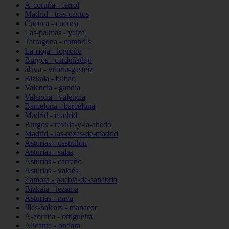
A-coruña - ferrol
Madrid - tres-cantos
Cuenca - cuenca
Las-palmas - yaiza
Tarragona - cambrils
La-rioja - logroño
Burgos - cardeñadijo
álava - vitoria-gasteiz
Bizkaia - bilbao
Valencia - gandia
Valencia - valencia
Barcelona - barcelona
Madrid - madrid
Burgos - revilla-y-la-ahedo
Madrid - las-rozas-de-madrid
Asturias - castrillón
Asturias - salas
Asturias - carreño
Asturias - valdés
Zamora - puebla-de-sanabria
Bizkaia - lezama
Asturias - nava
Illes-balears - manacor
A-coruña - ortigueira
Alicante - ondara