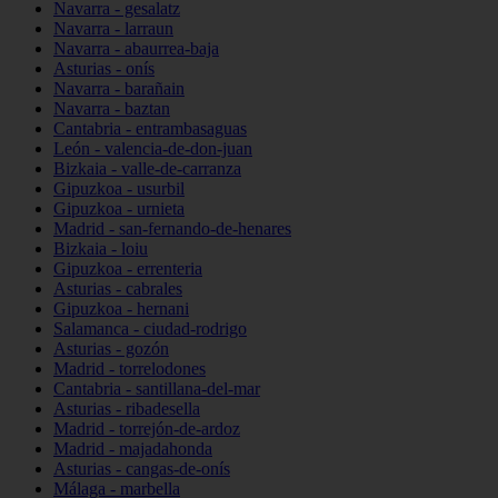
Navarra - gesalatz
Navarra - larraun
Navarra - abaurrea-baja
Asturias - onís
Navarra - barañain
Navarra - baztan
Cantabria - entrambasaguas
León - valencia-de-don-juan
Bizkaia - valle-de-carranza
Gipuzkoa - usurbil
Gipuzkoa - urnieta
Madrid - san-fernando-de-henares
Bizkaia - loiu
Gipuzkoa - errenteria
Asturias - cabrales
Gipuzkoa - hernani
Salamanca - ciudad-rodrigo
Asturias - gozón
Madrid - torrelodones
Cantabria - santillana-del-mar
Asturias - ribadesella
Madrid - torrejón-de-ardoz
Madrid - majadahonda
Asturias - cangas-de-onís
Málaga - marbella