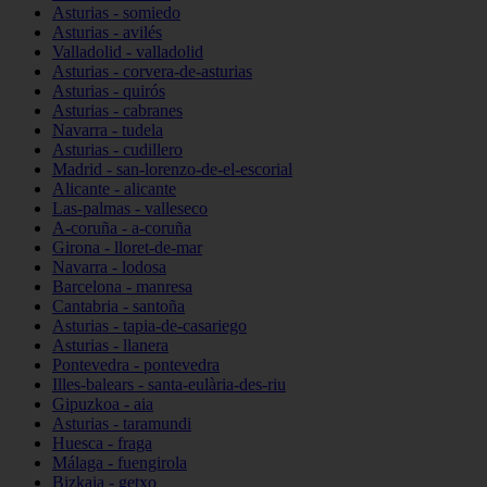
Asturias - somiedo
Asturias - avilés
Valladolid - valladolid
Asturias - corvera-de-asturias
Asturias - quirós
Asturias - cabranes
Navarra - tudela
Asturias - cudillero
Madrid - san-lorenzo-de-el-escorial
Alicante - alicante
Las-palmas - valleseco
A-coruña - a-coruña
Girona - lloret-de-mar
Navarra - lodosa
Barcelona - manresa
Cantabria - santoña
Asturias - tapia-de-casariego
Asturias - llanera
Pontevedra - pontevedra
Illes-balears - santa-eulària-des-riu
Gipuzkoa - aia
Asturias - taramundi
Huesca - fraga
Málaga - fuengirola
Bizkaia - getxo