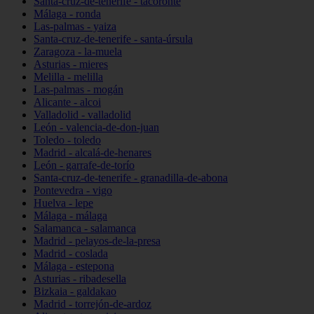
Santa-cruz-de-tenerife - tacoronte
Málaga - ronda
Las-palmas - yaiza
Santa-cruz-de-tenerife - santa-úrsula
Zaragoza - la-muela
Asturias - mieres
Melilla - melilla
Las-palmas - mogán
Alicante - alcoi
Valladolid - valladolid
León - valencia-de-don-juan
Toledo - toledo
Madrid - alcalá-de-henares
León - garrafe-de-torío
Santa-cruz-de-tenerife - granadilla-de-abona
Pontevedra - vigo
Huelva - lepe
Málaga - málaga
Salamanca - salamanca
Madrid - pelayos-de-la-presa
Madrid - coslada
Málaga - estepona
Asturias - ribadesella
Bizkaia - galdakao
Madrid - torrejón-de-ardoz