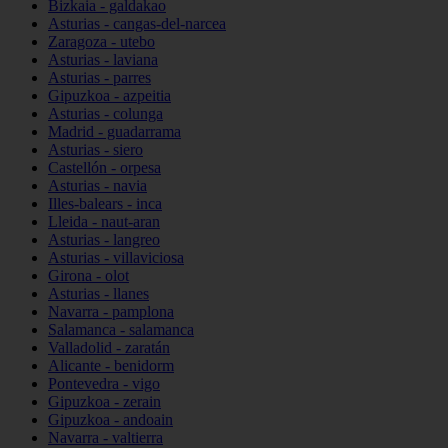
Bizkaia - galdakao
Asturias - cangas-del-narcea
Zaragoza - utebo
Asturias - laviana
Asturias - parres
Gipuzkoa - azpeitia
Asturias - colunga
Madrid - guadarrama
Asturias - siero
Castellón - orpesa
Asturias - navia
Illes-balears - inca
Lleida - naut-aran
Asturias - langreo
Asturias - villaviciosa
Girona - olot
Asturias - llanes
Navarra - pamplona
Salamanca - salamanca
Valladolid - zaratán
Alicante - benidorm
Pontevedra - vigo
Gipuzkoa - zerain
Gipuzkoa - andoain
Navarra - valtierra