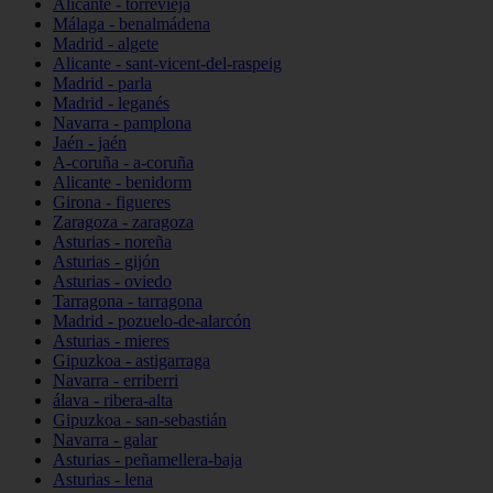
Alicante - torrevieja
Málaga - benalmádena
Madrid - algete
Alicante - sant-vicent-del-raspeig
Madrid - parla
Madrid - leganés
Navarra - pamplona
Jaén - jaén
A-coruña - a-coruña
Alicante - benidorm
Girona - figueres
Zaragoza - zaragoza
Asturias - noreña
Asturias - gijón
Asturias - oviedo
Tarragona - tarragona
Madrid - pozuelo-de-alarcón
Asturias - mieres
Gipuzkoa - astigarraga
Navarra - erriberri
álava - ribera-alta
Gipuzkoa - san-sebastián
Navarra - galar
Asturias - peñamellera-baja
Asturias - lena