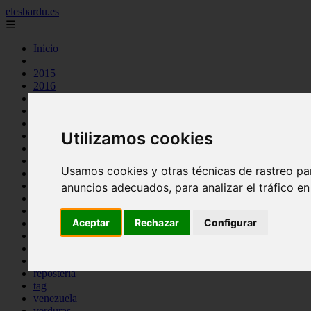
elesbardu.es
☰
Inicio
2015
2016
argentina
arroz
aves
Utilizamos cookies
carnes
cocina casera
comidas
Usamos cookies y otras técnicas de rastreo pa
espana
huevos
anuncios adecuados, para analizar el tráfico e
mariscos
otros
Aceptar
Rechazar
Configurar
pasta
pescado
postres
producto
reposteria
tag
venezuela
verduras