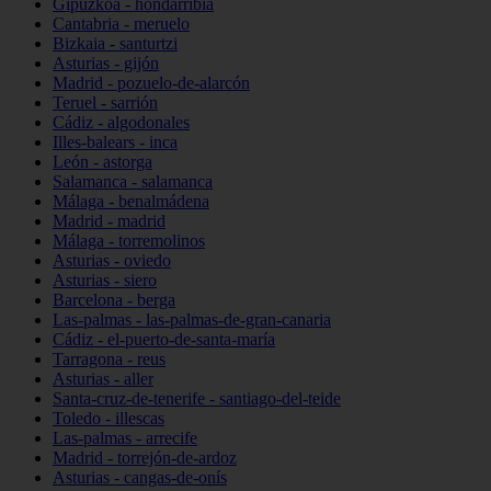
Gipuzkoa - hondarribia
Cantabria - meruelo
Bizkaia - santurtzi
Asturias - gijón
Madrid - pozuelo-de-alarcón
Teruel - sarrión
Cádiz - algodonales
Illes-balears - inca
León - astorga
Salamanca - salamanca
Málaga - benalmádena
Madrid - madrid
Málaga - torremolinos
Asturias - oviedo
Asturias - siero
Barcelona - berga
Las-palmas - las-palmas-de-gran-canaria
Cádiz - el-puerto-de-santa-maría
Tarragona - reus
Asturias - aller
Santa-cruz-de-tenerife - santiago-del-teide
Toledo - illescas
Las-palmas - arrecife
Madrid - torrejón-de-ardoz
Asturias - cangas-de-onís