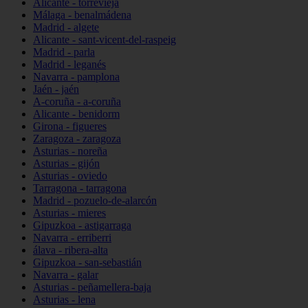
Alicante - torrevieja
Málaga - benalmádena
Madrid - algete
Alicante - sant-vicent-del-raspeig
Madrid - parla
Madrid - leganés
Navarra - pamplona
Jaén - jaén
A-coruña - a-coruña
Alicante - benidorm
Girona - figueres
Zaragoza - zaragoza
Asturias - noreña
Asturias - gijón
Asturias - oviedo
Tarragona - tarragona
Madrid - pozuelo-de-alarcón
Asturias - mieres
Gipuzkoa - astigarraga
Navarra - erriberri
álava - ribera-alta
Gipuzkoa - san-sebastián
Navarra - galar
Asturias - peñamellera-baja
Asturias - lena