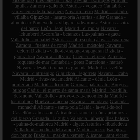
alcobendas
Illes-balears - ibiza
Sevilla - bormujos
Murcia -
águilas
Zamora - galende
Asturias - vegadeo
Cantabria -
san-vicente-de-la-barquera
Navarra - erro
Madrid - collado-
villalba
Gipuzkoa - lasarte-oria
Asturias - aller
Granada -
almuñécar
Pontevedra - vilagarcía-de-arousa
Asturias - soto-
del-barco
León - león
Madrid - el-molar
Navarra -
lekunberri
A-coruña - betanzos
Las-palmas - agaete
Valladolid - peñafiel
Asturias - sobrescobio
álava - asparrena
Zamora - fuentes-de-ropel
Madrid - móstoles
Navarra -
deierri
Bizkaia - valle-de-trápaga-trapagaran
Bizkaia -
gamiz-fika
Navarra - ultzama
Cuenca - el-peral
Almería -
roquetas-de-mar
Cantabria - potes
Barcelona - mataró
Navarra - lesaka
Granada - granada
Madrid - el-vellón
Navarra - cintruénigo
Gipuzkoa - legorreta
Navarra - izaba
Madrid - rivas-vaciamadrid
Alicante - dénia
León -
ponferrada
Madrid - alcorcón
Girona - palau-sator
Burgos -
burgos
Cádiz - el-puerto-de-santa-maría
Madrid - boadilla-
del-monte
Valladolid - arroyo-de-la-encomienda
Madrid -
los-molinos
Huelva - aracena
Navarra - mendavia
Granada -
monachil
Alicante - santa-pola
Lleida - la-vall-de-boí
Castellón - almassora
Alicante - la-nucia
León - priaranza-
del-bierzo
Granada - la-zubia
Valencia - alberic
Illes-balears
- palma-de-mallorca
Madrid - algete
Asturias - ribadedeva
Valladolid - medina-del-campo
Madrid - meco
Badajoz -
don-benito
Bizkaia - markina-xemein
Alicante - sant-vicent-