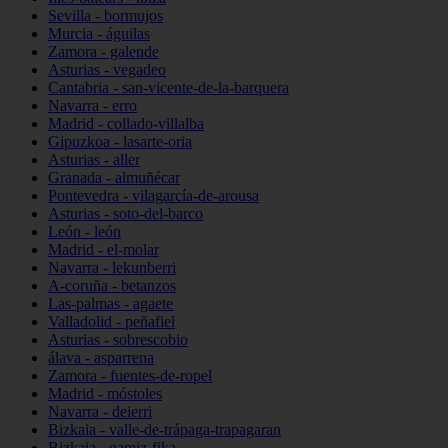
Sevilla - bormujos
Murcia - águilas
Zamora - galende
Asturias - vegadeo
Cantabria - san-vicente-de-la-barquera
Navarra - erro
Madrid - collado-villalba
Gipuzkoa - lasarte-oria
Asturias - aller
Granada - almuñécar
Pontevedra - vilagarcía-de-arousa
Asturias - soto-del-barco
León - león
Madrid - el-molar
Navarra - lekunberri
A-coruña - betanzos
Las-palmas - agaete
Valladolid - peñafiel
Asturias - sobrescobio
álava - asparrena
Zamora - fuentes-de-ropel
Madrid - móstoles
Navarra - deierri
Bizkaia - valle-de-trápaga-trapagaran
Bizkaia - gamiz-fika