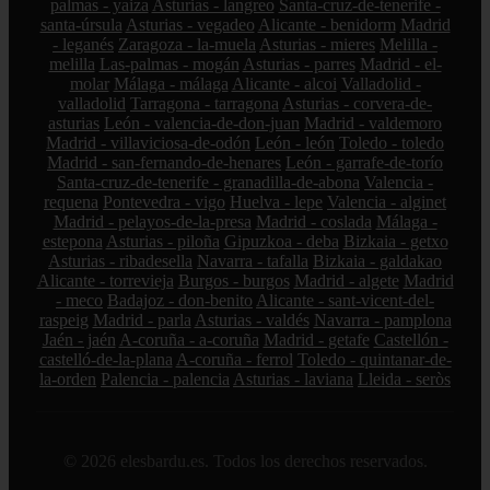
palmas - yaiza
Asturias - langreo
Santa-cruz-de-tenerife -
santa-úrsula
Asturias - vegadeo
Alicante - benidorm
Madrid
- leganés
Zaragoza - la-muela
Asturias - mieres
Melilla -
melilla
Las-palmas - mogán
Asturias - parres
Madrid - el-
molar
Málaga - málaga
Alicante - alcoi
Valladolid -
valladolid
Tarragona - tarragona
Asturias - corvera-de-
asturias
León - valencia-de-don-juan
Madrid - valdemoro
Madrid - villaviciosa-de-odón
León - león
Toledo - toledo
Madrid - san-fernando-de-henares
León - garrafe-de-torío
Santa-cruz-de-tenerife - granadilla-de-abona
Valencia -
requena
Pontevedra - vigo
Huelva - lepe
Valencia - alginet
Madrid - pelayos-de-la-presa
Madrid - coslada
Málaga -
estepona
Asturias - piloña
Gipuzkoa - deba
Bizkaia - getxo
Asturias - ribadesella
Navarra - tafalla
Bizkaia - galdakao
Alicante - torrevieja
Burgos - burgos
Madrid - algete
Madrid
- meco
Badajoz - don-benito
Alicante - sant-vicent-del-
raspeig
Madrid - parla
Asturias - valdés
Navarra - pamplona
Jaén - jaén
A-coruña - a-coruña
Madrid - getafe
Castellón -
castelló-de-la-plana
A-coruña - ferrol
Toledo - quintanar-de-
la-orden
Palencia - palencia
Asturias - laviana
Lleida - seròs
© 2026 elesbardu.es. Todos los derechos reservados.