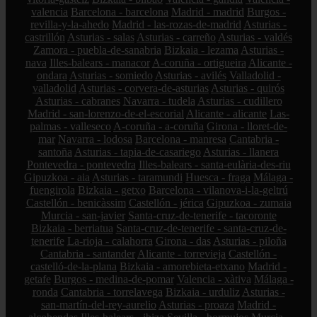
valencia
Barcelona - barcelona
Madrid - madrid
Burgos -
revilla-y-la-ahedo
Madrid - las-rozas-de-madrid
Asturias -
castrillón
Asturias - salas
Asturias - carreño
Asturias - valdés
Zamora - puebla-de-sanabria
Bizkaia - lezama
Asturias -
nava
Illes-balears - manacor
A-coruña - ortigueira
Alicante -
ondara
Asturias - somiedo
Asturias - avilés
Valladolid -
valladolid
Asturias - corvera-de-asturias
Asturias - quirós
Asturias - cabranes
Navarra - tudela
Asturias - cudillero
Madrid - san-lorenzo-de-el-escorial
Alicante - alicante
Las-
palmas - valleseco
A-coruña - a-coruña
Girona - lloret-de-
mar
Navarra - lodosa
Barcelona - manresa
Cantabria -
santoña
Asturias - tapia-de-casariego
Asturias - llanera
Pontevedra - pontevedra
Illes-balears - santa-eulària-des-riu
Gipuzkoa - aia
Asturias - taramundi
Huesca - fraga
Málaga -
fuengirola
Bizkaia - getxo
Barcelona - vilanova-i-la-geltrú
Castellón - benicàssim
Castellón - jérica
Gipuzkoa - zumaia
Murcia - san-javier
Santa-cruz-de-tenerife - tacoronte
Bizkaia - berriatua
Santa-cruz-de-tenerife - santa-cruz-de-
tenerife
La-rioja - calahorra
Girona - das
Asturias - piloña
Cantabria - santander
Alicante - torrevieja
Castellón -
castelló-de-la-plana
Bizkaia - amorebieta-etxano
Madrid -
getafe
Burgos - medina-de-pomar
Valencia - xàtiva
Málaga -
ronda
Cantabria - torrelavega
Bizkaia - urduliz
Asturias -
san-martín-del-rey-aurelio
Asturias - proaza
Madrid -