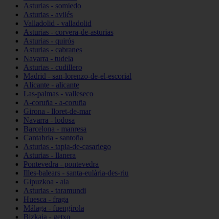
Asturias - somiedo
Asturias - avilés
Valladolid - valladolid
Asturias - corvera-de-asturias
Asturias - quirós
Asturias - cabranes
Navarra - tudela
Asturias - cudillero
Madrid - san-lorenzo-de-el-escorial
Alicante - alicante
Las-palmas - valleseco
A-coruña - a-coruña
Girona - lloret-de-mar
Navarra - lodosa
Barcelona - manresa
Cantabria - santoña
Asturias - tapia-de-casariego
Asturias - llanera
Pontevedra - pontevedra
Illes-balears - santa-eulària-des-riu
Gipuzkoa - aia
Asturias - taramundi
Huesca - fraga
Málaga - fuengirola
Bizkaia - getxo