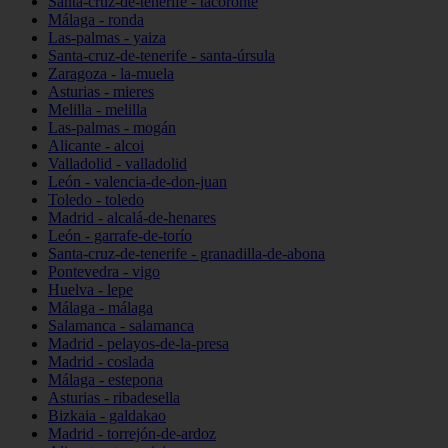
Santa-cruz-de-tenerife - tacoronte
Málaga - ronda
Las-palmas - yaiza
Santa-cruz-de-tenerife - santa-úrsula
Zaragoza - la-muela
Asturias - mieres
Melilla - melilla
Las-palmas - mogán
Alicante - alcoi
Valladolid - valladolid
León - valencia-de-don-juan
Toledo - toledo
Madrid - alcalá-de-henares
León - garrafe-de-torío
Santa-cruz-de-tenerife - granadilla-de-abona
Pontevedra - vigo
Huelva - lepe
Málaga - málaga
Salamanca - salamanca
Madrid - pelayos-de-la-presa
Madrid - coslada
Málaga - estepona
Asturias - ribadesella
Bizkaia - galdakao
Madrid - torrejón-de-ardoz