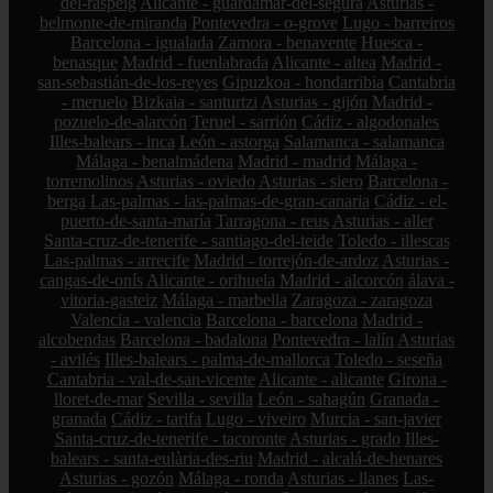
del-raspeig
Alicante - guardamar-del-segura
Asturias -
belmonte-de-miranda
Pontevedra - o-grove
Lugo - barreiros
Barcelona - igualada
Zamora - benavente
Huesca -
benasque
Madrid - fuenlabrada
Alicante - altea
Madrid -
san-sebastián-de-los-reyes
Gipuzkoa - hondarribia
Cantabria
- meruelo
Bizkaia - santurtzi
Asturias - gijón
Madrid -
pozuelo-de-alarcón
Teruel - sarrión
Cádiz - algodonales
Illes-balears - inca
León - astorga
Salamanca - salamanca
Málaga - benalmádena
Madrid - madrid
Málaga -
torremolinos
Asturias - oviedo
Asturias - siero
Barcelona -
berga
Las-palmas - las-palmas-de-gran-canaria
Cádiz - el-
puerto-de-santa-maría
Tarragona - reus
Asturias - aller
Santa-cruz-de-tenerife - santiago-del-teide
Toledo - illescas
Las-palmas - arrecife
Madrid - torrejón-de-ardoz
Asturias -
cangas-de-onís
Alicante - orihuela
Madrid - alcorcón
álava -
vitoria-gasteiz
Málaga - marbella
Zaragoza - zaragoza
Valencia - valencia
Barcelona - barcelona
Madrid -
alcobendas
Barcelona - badalona
Pontevedra - lalín
Asturias
- avilés
Illes-balears - palma-de-mallorca
Toledo - seseña
Cantabria - val-de-san-vicente
Alicante - alicante
Girona -
lloret-de-mar
Sevilla - sevilla
León - sahagún
Granada -
granada
Cádiz - tarifa
Lugo - viveiro
Murcia - san-javier
Santa-cruz-de-tenerife - tacoronte
Asturias - grado
Illes-
balears - santa-eulària-des-riu
Madrid - alcalá-de-henares
Asturias - gozón
Málaga - ronda
Asturias - llanes
Las-