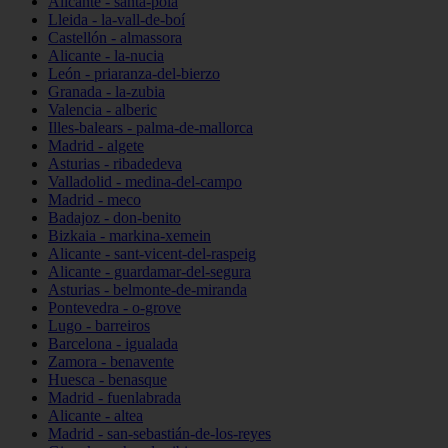
Alicante - santa-pola
Lleida - la-vall-de-boí
Castellón - almassora
Alicante - la-nucia
León - priaranza-del-bierzo
Granada - la-zubia
Valencia - alberic
Illes-balears - palma-de-mallorca
Madrid - algete
Asturias - ribadedeva
Valladolid - medina-del-campo
Madrid - meco
Badajoz - don-benito
Bizkaia - markina-xemein
Alicante - sant-vicent-del-raspeig
Alicante - guardamar-del-segura
Asturias - belmonte-de-miranda
Pontevedra - o-grove
Lugo - barreiros
Barcelona - igualada
Zamora - benavente
Huesca - benasque
Madrid - fuenlabrada
Alicante - altea
Madrid - san-sebastián-de-los-reyes