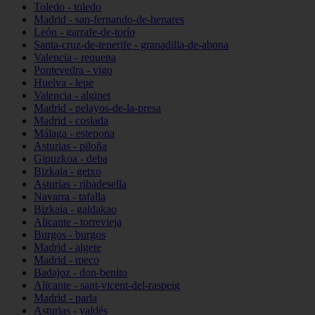
Toledo - toledo
Madrid - san-fernando-de-henares
León - garrafe-de-torío
Santa-cruz-de-tenerife - granadilla-de-abona
Valencia - requena
Pontevedra - vigo
Huelva - lepe
Valencia - alginet
Madrid - pelayos-de-la-presa
Madrid - coslada
Málaga - estepona
Asturias - piloña
Gipuzkoa - deba
Bizkaia - getxo
Asturias - ribadesella
Navarra - tafalla
Bizkaia - galdakao
Alicante - torrevieja
Burgos - burgos
Madrid - algete
Madrid - meco
Badajoz - don-benito
Alicante - sant-vicent-del-raspeig
Madrid - parla
Asturias - valdés