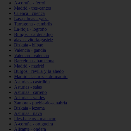
A-coruña - ferrol
Madrid - tres-cantos
Cuenca - cuenca
Las-palmas - yaiza
Tarragona - cambrils
La-rioja - logroño
Burgos - cardeñadijo
álava - vitoria-gasteiz
Bizkaia - bilbao
Valencia - gandia
Valencia - valencia
Barcelona - barcelona
Madrid - madrid
Burgos - revilla-y-la-ahedo
Madrid - las-rozas-de-madrid
Asturias - castrillón
Asturias - salas
Asturias - carreño
Asturias - valdés
Zamora - puebla-de-sanabria
Bizkaia - lezama
Asturias - nava
Illes-balears - manacor
A-coruña - ortigueira
Alicante - ondara