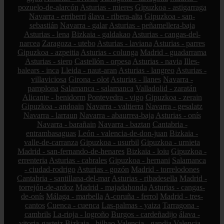
pozuelo-de-alarcón
Asturias - mieres
Gipuzkoa - astigarraga
Navarra - erriberri
álava - ribera-alta
Gipuzkoa - san-
sebastián
Navarra - galar
Asturias - peñamellera-baja
Asturias - lena
Bizkaia - galdakao
Asturias - cangas-del-
narcea
Zaragoza - utebo
Asturias - laviana
Asturias - parres
Gipuzkoa - azpeitia
Asturias - colunga
Madrid - guadarrama
Asturias - siero
Castellón - orpesa
Asturias - navia
Illes-
balears - inca
Lleida - naut-aran
Asturias - langreo
Asturias -
villaviciosa
Girona - olot
Asturias - llanes
Navarra -
pamplona
Salamanca - salamanca
Valladolid - zaratán
Alicante - benidorm
Pontevedra - vigo
Gipuzkoa - zerain
Gipuzkoa - andoain
Navarra - valtierra
Navarra - gesalatz
Navarra - larraun
Navarra - abaurrea-baja
Asturias - onís
Navarra - barañain
Navarra - baztan
Cantabria -
entrambasaguas
León - valencia-de-don-juan
Bizkaia -
valle-de-carranza
Gipuzkoa - usurbil
Gipuzkoa - urnieta
Madrid - san-fernando-de-henares
Bizkaia - loiu
Gipuzkoa -
errenteria
Asturias - cabrales
Gipuzkoa - hernani
Salamanca
- ciudad-rodrigo
Asturias - gozón
Madrid - torrelodones
Cantabria - santillana-del-mar
Asturias - ribadesella
Madrid -
torrejón-de-ardoz
Madrid - majadahonda
Asturias - cangas-
de-onís
Málaga - marbella
A-coruña - ferrol
Madrid - tres-
cantos
Cuenca - cuenca
Las-palmas - yaiza
Tarragona -
cambrils
La-rioja - logroño
Burgos - cardeñadijo
álava -
vitoria-gasteiz
Bizkaia - bilbao
Valencia - gandia
Valencia -