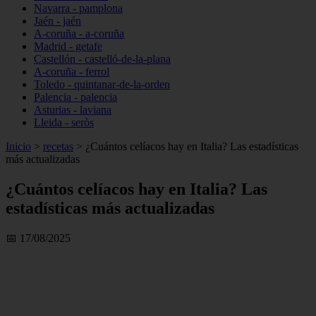
Navarra - pamplona
Jaén - jaén
A-coruña - a-coruña
Madrid - getafe
Castellón - castelló-de-la-plana
A-coruña - ferrol
Toledo - quintanar-de-la-orden
Palencia - palencia
Asturias - laviana
Lleida - seròs
Inicio
>
recetas
>
¿Cuántos celíacos hay en Italia? Las estadísticas
más actualizadas
¿Cuántos celíacos hay en Italia? Las
estadísticas más actualizadas
📅 17/08/2025