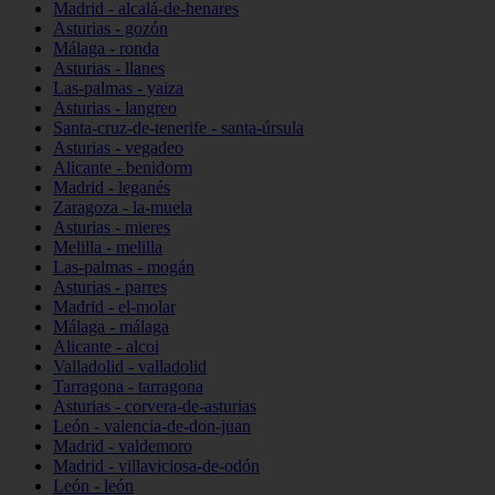
Madrid - alcalá-de-henares
Asturias - gozón
Málaga - ronda
Asturias - llanes
Las-palmas - yaiza
Asturias - langreo
Santa-cruz-de-tenerife - santa-úrsula
Asturias - vegadeo
Alicante - benidorm
Madrid - leganés
Zaragoza - la-muela
Asturias - mieres
Melilla - melilla
Las-palmas - mogán
Asturias - parres
Madrid - el-molar
Málaga - málaga
Alicante - alcoi
Valladolid - valladolid
Tarragona - tarragona
Asturias - corvera-de-asturias
León - valencia-de-don-juan
Madrid - valdemoro
Madrid - villaviciosa-de-odón
León - león