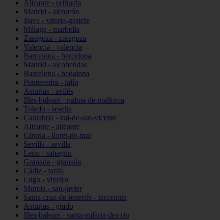
Alicante - orihuela
Madrid - alcorcón
álava - vitoria-gasteiz
Málaga - marbella
Zaragoza - zaragoza
Valencia - valencia
Barcelona - barcelona
Madrid - alcobendas
Barcelona - badalona
Pontevedra - lalín
Asturias - avilés
Illes-balears - palma-de-mallorca
Toledo - seseña
Cantabria - val-de-san-vicente
Alicante - alicante
Girona - lloret-de-mar
Sevilla - sevilla
León - sahagún
Granada - granada
Cádiz - tarifa
Lugo - viveiro
Murcia - san-javier
Santa-cruz-de-tenerife - tacoronte
Asturias - grado
Illes-balears - santa-eulària-des-riu