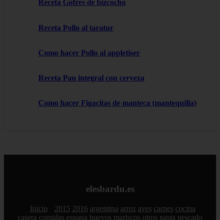
Receta Gofres de bizcocho
Receta Pollo al taratur
Como hacer Pollo al appletiser
Receta Pan integral con cerveza
Como hacer Figacitas de manteca (mantequilla)
elesbardu.es
Inicio
2015
2016
argentina
arroz
aves
carnes
cocina
casera
comidas
espana
huevos
mariscos
otros
pasta
pescado