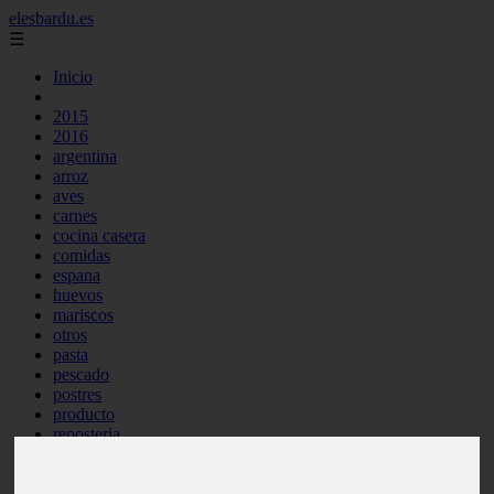
elesbardu.es
☰
Inicio
2015
2016
argentina
arroz
aves
carnes
cocina casera
comidas
espana
huevos
mariscos
otros
pasta
pescado
postres
producto
reposteria
tag
venezuela
verduras