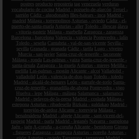
postres
producto
reposteria
tag
venezuela
verduras
vocabulario de cocina
Madrid - pozuelo-de-alarcón
Teruel -
sarrión
Cádiz - algodonales
Illes-balears - inca
Madrid -
madrid
Málaga - torremolinos
Asturias - oviedo
Cádiz - el-
puerto-de-santa-maría
Asturias - aller
Toledo - illescas
álava
- vitoria-gasteiz
Málaga - marbella
Zaragoza - zaragoza
Barcelona - barcelona
Valencia - valencia
Pontevedra - lalín
Toledo - seseña
Cantabria - val-de-san-vicente
Sevilla -
sevilla
Granada - granada
Cádiz - tarifa
Lugo - viveiro
Murcia - san-javier
Santa-cruz-de-tenerife - tacoronte
Málaga - ronda
Las-palmas - yaiza
Santa-cruz-de-tenerife -
santa-úrsula
Zaragoza - la-muela
Asturias - mieres
Melilla -
melilla
Las-palmas - mogán
Alicante - alcoi
Valladolid -
valladolid
León - valencia-de-don-juan
Toledo - toledo
Madrid - alcalá-de-henares
León - garrafe-de-torío
Santa-
cruz-de-tenerife - granadilla-de-abona
Pontevedra - vigo
Huelva - lepe
Málaga - málaga
Salamanca - salamanca
Madrid - pelayos-de-la-presa
Madrid - coslada
Málaga -
estepona
Asturias - ribadesella
Bizkaia - galdakao
Madrid -
torrejón-de-ardoz
Alicante - torrevieja
Málaga -
benalmádena
Madrid - algete
Alicante - sant-vicent-del-
raspeig
Madrid - parla
Madrid - leganés
Navarra - pamplona
Jaén - jaén
A-coruña - a-coruña
Alicante - benidorm
Girona
- figueres
Zaragoza - zaragoza
Asturias - noreña
Asturias -
gijón
Asturias - oviedo
Tarragona - tarragona
Madrid -