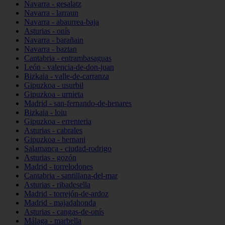
Navarra - gesalatz
Navarra - larraun
Navarra - abaurrea-baja
Asturias - onís
Navarra - barañain
Navarra - baztan
Cantabria - entrambasaguas
León - valencia-de-don-juan
Bizkaia - valle-de-carranza
Gipuzkoa - usurbil
Gipuzkoa - urnieta
Madrid - san-fernando-de-henares
Bizkaia - loiu
Gipuzkoa - errenteria
Asturias - cabrales
Gipuzkoa - hernani
Salamanca - ciudad-rodrigo
Asturias - gozón
Madrid - torrelodones
Cantabria - santillana-del-mar
Asturias - ribadesella
Madrid - torrejón-de-ardoz
Madrid - majadahonda
Asturias - cangas-de-onís
Málaga - marbella