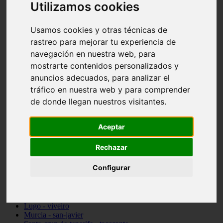
Utilizamos cookies
vocabulario de cocina
Madrid - pozuelo-de-alarcón
Teruel - sarrión
Usamos cookies y otras técnicas de
Cádiz - algodonales
rastreo para mejorar tu experiencia de
Illes-balears - inca
navegación en nuestra web, para
Madrid - madrid
Málaga - torremolinos
mostrarte contenidos personalizados y
Asturias - oviedo
anuncios adecuados, para analizar el
Cádiz - el-puerto-de-santa-maría
tráfico en nuestra web y para comprender
Asturias - aller
Toledo - illescas
de donde llegan nuestros visitantes.
álava - vitoria-gasteiz
Málaga - marbella
Zaragoza - zaragoza
Aceptar
Barcelona - barcelona
Valencia - valencia
Rechazar
Pontevedra - lalín
Toledo - seseña
Configurar
Cantabria - val-de-san-vicente
Sevilla - sevilla
Granada - granada
Cádiz - tarifa
Lugo - viveiro
Murcia - san-javier