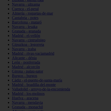
Navarra - ultzama
Cuenca - el-peral
Almería - roquetas-de-mar
Cantabria - potes
Barcelona - mataró
Navarra - lesaka
Granada - granada
Madrid - el-vellón
Navarra - cintruénigo
Gipuzkoa - legorreta
Navarra - izaba
Madrid - rivas-vaciamadrid
Alicante - dénia
León - ponferrada
Madrid - alcorcón
Girona - palau-sator
Burgos - burgos
Cádiz - el-puerto-de-santa-maría
Madrid - boadilla-del-monte
Valladolid - arroyo-de-la-encomienda
Madrid - los-molinos
Huelva - aracena
Navarra - mendavia
Granada - monachil