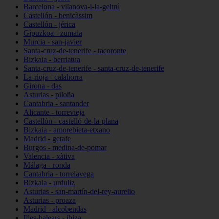
Barcelona - vilanova-i-la-geltrú
Castellón - benicàssim
Castellón - jérica
Gipuzkoa - zumaia
Murcia - san-javier
Santa-cruz-de-tenerife - tacoronte
Bizkaia - berriatua
Santa-cruz-de-tenerife - santa-cruz-de-tenerife
La-rioja - calahorra
Girona - das
Asturias - piloña
Cantabria - santander
Alicante - torrevieja
Castellón - castelló-de-la-plana
Bizkaia - amorebieta-etxano
Madrid - getafe
Burgos - medina-de-pomar
Valencia - xàtiva
Málaga - ronda
Cantabria - torrelavega
Bizkaia - urduliz
Asturias - san-martín-del-rey-aurelio
Asturias - proaza
Madrid - alcobendas
Illes-balears - ibiza