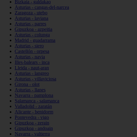
Bizkaia - galdakao
Asturias - cangas-del-narcea
Zaragoza - utebo
Asturias - laviana
Asturias - parres
Gipuzkoa - azpeitia
Asturias - colunga
Madrid - guadarrama
Asturias - siero
Castellón - orpesa
Asturias - navia
Illes-balears - inca
Lleida - naut-aran
Asturias - langreo
Asturias - villaviciosa
Girona - olot
Asturias - llanes
Navarra - pamplona
Salamanca - salamanca
Valladolid - zaratán
Alicante - benidorm
Pontevedra - vigo
Gipuzkoa - zerain
Gipuzkoa - andoain
Navarra - valtierra