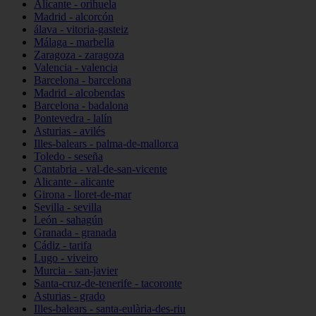
Alicante - orihuela
Madrid - alcorcón
álava - vitoria-gasteiz
Málaga - marbella
Zaragoza - zaragoza
Valencia - valencia
Barcelona - barcelona
Madrid - alcobendas
Barcelona - badalona
Pontevedra - lalín
Asturias - avilés
Illes-balears - palma-de-mallorca
Toledo - seseña
Cantabria - val-de-san-vicente
Alicante - alicante
Girona - lloret-de-mar
Sevilla - sevilla
León - sahagún
Granada - granada
Cádiz - tarifa
Lugo - viveiro
Murcia - san-javier
Santa-cruz-de-tenerife - tacoronte
Asturias - grado
Illes-balears - santa-eulària-des-riu