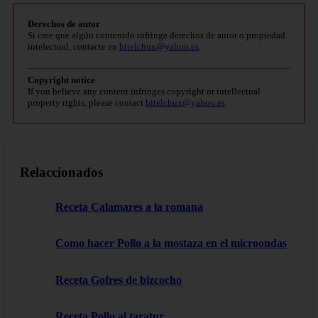
Derechos de autor
Si cree que algún contenido infringe derechos de autor o propiedad
intelectual, contacte en
bitelchux@yahoo.es
.
Copyright notice
If you believe any content infringes copyright or intellectual
property rights, please contact
bitelchux@yahoo.es
.
Relaccionados
Receta Calamares a la romana
Como hacer Pollo a la mostaza en el microondas
Receta Gofres de bizcocho
Receta Pollo al taratur