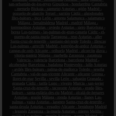
san-sebastián-de-los-reyes
Gipuzkoa - hondarribia
Cantabria
- meruelo
Bizkaia - santurtzi
Asturias - gijón
Madrid -
pozuelo-de-alarcón
Teruel - sarrión
Cádiz - algodonales
Illes-balears - inca
León - astorga
Salamanca - salamanca
Málaga - benalmádena
Madrid - madrid
Málaga -
torremolinos
Asturias - oviedo
Asturias - siero
Barcelona -
berga
Las-palmas - las-palmas-de-gran-canaria
Cádiz - el-
puerto-de-santa-maría
Tarragona - reus
Asturias - aller
Santa-cruz-de-tenerife - santiago-del-teide
Toledo - illescas
Las-palmas - arrecife
Madrid - torrejón-de-ardoz
Asturias -
cangas-de-onís
Alicante - orihuela
Madrid - alcorcón
álava -
vitoria-gasteiz
Málaga - marbella
Zaragoza - zaragoza
Valencia - valencia
Barcelona - barcelona
Madrid -
alcobendas
Barcelona - badalona
Pontevedra - lalín
Asturias
- avilés
Illes-balears - palma-de-mallorca
Toledo - seseña
Cantabria - val-de-san-vicente
Alicante - alicante
Girona -
lloret-de-mar
Sevilla - sevilla
León - sahagún
Granada -
granada
Cádiz - tarifa
Lugo - viveiro
Murcia - san-javier
Santa-cruz-de-tenerife - tacoronte
Asturias - grado
Illes-
balears - santa-eulària-des-riu
Madrid - alcalá-de-henares
Asturias - gozón
Málaga - ronda
Asturias - llanes
Las-
palmas - yaiza
Asturias - langreo
Santa-cruz-de-tenerife -
santa-úrsula
Asturias - vegadeo
Alicante - benidorm
Madrid
- leganés
Zaragoza - la-muela
Asturias - mieres
Melilla -
melilla
Las-palmas - mogán
Asturias - parres
Madrid - el-