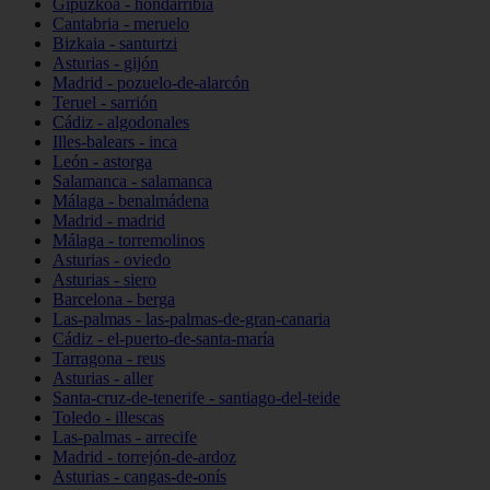
Gipuzkoa - hondarribia
Cantabria - meruelo
Bizkaia - santurtzi
Asturias - gijón
Madrid - pozuelo-de-alarcón
Teruel - sarrión
Cádiz - algodonales
Illes-balears - inca
León - astorga
Salamanca - salamanca
Málaga - benalmádena
Madrid - madrid
Málaga - torremolinos
Asturias - oviedo
Asturias - siero
Barcelona - berga
Las-palmas - las-palmas-de-gran-canaria
Cádiz - el-puerto-de-santa-maría
Tarragona - reus
Asturias - aller
Santa-cruz-de-tenerife - santiago-del-teide
Toledo - illescas
Las-palmas - arrecife
Madrid - torrejón-de-ardoz
Asturias - cangas-de-onís