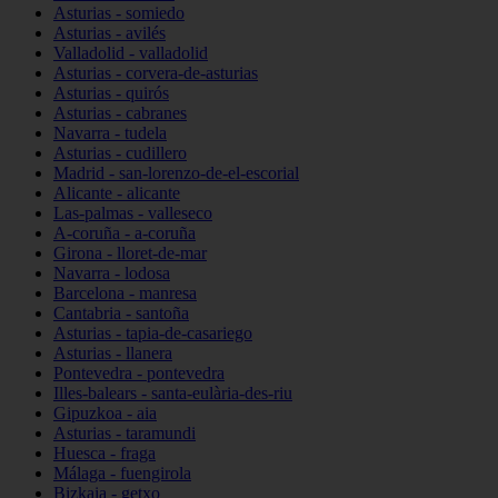
Asturias - somiedo
Asturias - avilés
Valladolid - valladolid
Asturias - corvera-de-asturias
Asturias - quirós
Asturias - cabranes
Navarra - tudela
Asturias - cudillero
Madrid - san-lorenzo-de-el-escorial
Alicante - alicante
Las-palmas - valleseco
A-coruña - a-coruña
Girona - lloret-de-mar
Navarra - lodosa
Barcelona - manresa
Cantabria - santoña
Asturias - tapia-de-casariego
Asturias - llanera
Pontevedra - pontevedra
Illes-balears - santa-eulària-des-riu
Gipuzkoa - aia
Asturias - taramundi
Huesca - fraga
Málaga - fuengirola
Bizkaia - getxo