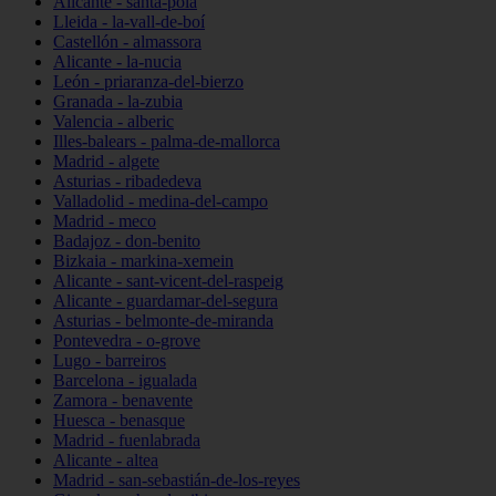
Alicante - santa-pola
Lleida - la-vall-de-boí
Castellón - almassora
Alicante - la-nucia
León - priaranza-del-bierzo
Granada - la-zubia
Valencia - alberic
Illes-balears - palma-de-mallorca
Madrid - algete
Asturias - ribadedeva
Valladolid - medina-del-campo
Madrid - meco
Badajoz - don-benito
Bizkaia - markina-xemein
Alicante - sant-vicent-del-raspeig
Alicante - guardamar-del-segura
Asturias - belmonte-de-miranda
Pontevedra - o-grove
Lugo - barreiros
Barcelona - igualada
Zamora - benavente
Huesca - benasque
Madrid - fuenlabrada
Alicante - altea
Madrid - san-sebastián-de-los-reyes