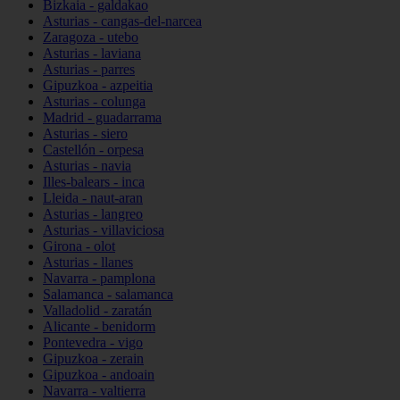
Bizkaia - galdakao
Asturias - cangas-del-narcea
Zaragoza - utebo
Asturias - laviana
Asturias - parres
Gipuzkoa - azpeitia
Asturias - colunga
Madrid - guadarrama
Asturias - siero
Castellón - orpesa
Asturias - navia
Illes-balears - inca
Lleida - naut-aran
Asturias - langreo
Asturias - villaviciosa
Girona - olot
Asturias - llanes
Navarra - pamplona
Salamanca - salamanca
Valladolid - zaratán
Alicante - benidorm
Pontevedra - vigo
Gipuzkoa - zerain
Gipuzkoa - andoain
Navarra - valtierra