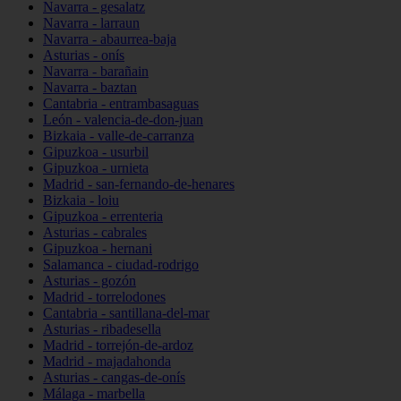
Navarra - gesalatz
Navarra - larraun
Navarra - abaurrea-baja
Asturias - onís
Navarra - barañain
Navarra - baztan
Cantabria - entrambasaguas
León - valencia-de-don-juan
Bizkaia - valle-de-carranza
Gipuzkoa - usurbil
Gipuzkoa - urnieta
Madrid - san-fernando-de-henares
Bizkaia - loiu
Gipuzkoa - errenteria
Asturias - cabrales
Gipuzkoa - hernani
Salamanca - ciudad-rodrigo
Asturias - gozón
Madrid - torrelodones
Cantabria - santillana-del-mar
Asturias - ribadesella
Madrid - torrejón-de-ardoz
Madrid - majadahonda
Asturias - cangas-de-onís
Málaga - marbella