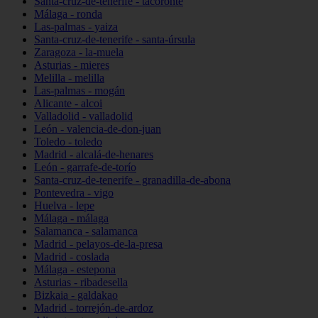
Santa-cruz-de-tenerife - tacoronte
Málaga - ronda
Las-palmas - yaiza
Santa-cruz-de-tenerife - santa-úrsula
Zaragoza - la-muela
Asturias - mieres
Melilla - melilla
Las-palmas - mogán
Alicante - alcoi
Valladolid - valladolid
León - valencia-de-don-juan
Toledo - toledo
Madrid - alcalá-de-henares
León - garrafe-de-torío
Santa-cruz-de-tenerife - granadilla-de-abona
Pontevedra - vigo
Huelva - lepe
Málaga - málaga
Salamanca - salamanca
Madrid - pelayos-de-la-presa
Madrid - coslada
Málaga - estepona
Asturias - ribadesella
Bizkaia - galdakao
Madrid - torrejón-de-ardoz