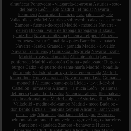
almuñécar
Pontevedra - vilagarcía-de-arousa
Asturias - soto-
del-barco
León - león
Madrid - el-molar
Navarra -
lekunberri
A-coruña - betanzos
Las-palmas - agaete
Valladolid - peñafiel
Asturias - sobrescobio
álava - asparrena
Zamora - fuentes-de-ropel
Madrid - móstoles
Navarra -
deierri
Bizkaia - valle-de-trápaga-trapagaran
Bizkaia -
gamiz-fika
Navarra - ultzama
Cuenca - el-peral
Almería -
roquetas-de-mar
Cantabria - potes
Barcelona - mataró
Navarra - lesaka
Granada - granada
Madrid - el-vellón
Navarra - cintruénigo
Gipuzkoa - legorreta
Navarra - izaba
Madrid - rivas-vaciamadrid
Alicante - dénia
León -
ponferrada
Madrid - alcorcón
Girona - palau-sator
Burgos -
burgos
Cádiz - el-puerto-de-santa-maría
Madrid - boadilla-
del-monte
Valladolid - arroyo-de-la-encomienda
Madrid -
los-molinos
Huelva - aracena
Navarra - mendavia
Granada -
monachil
Alicante - santa-pola
Lleida - la-vall-de-boí
Castellón - almassora
Alicante - la-nucia
León - priaranza-
del-bierzo
Granada - la-zubia
Valencia - alberic
Illes-balears
- palma-de-mallorca
Madrid - algete
Asturias - ribadedeva
Valladolid - medina-del-campo
Madrid - meco
Badajoz -
don-benito
Bizkaia - markina-xemein
Alicante - sant-vicent-
del-raspeig
Alicante - guardamar-del-segura
Asturias -
belmonte-de-miranda
Pontevedra - o-grove
Lugo - barreiros
Barcelona - igualada
Zamora - benavente
Huesca -
benasque
Madrid - fuenlabrada
Alicante - altea
Madrid -