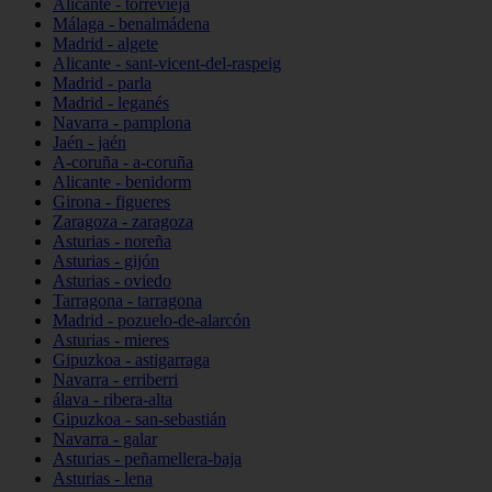
Alicante - torrevieja
Málaga - benalmádena
Madrid - algete
Alicante - sant-vicent-del-raspeig
Madrid - parla
Madrid - leganés
Navarra - pamplona
Jaén - jaén
A-coruña - a-coruña
Alicante - benidorm
Girona - figueres
Zaragoza - zaragoza
Asturias - noreña
Asturias - gijón
Asturias - oviedo
Tarragona - tarragona
Madrid - pozuelo-de-alarcón
Asturias - mieres
Gipuzkoa - astigarraga
Navarra - erriberri
álava - ribera-alta
Gipuzkoa - san-sebastián
Navarra - galar
Asturias - peñamellera-baja
Asturias - lena