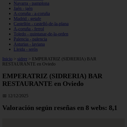
Navarra - pamplona
Jaén - jaén
A-coruña - a-coruña
Madrid - getafe
Castellón - castelló-de-la-plana
A-coruña - ferrol
Toledo - quintanar-de-la-orden
Palencia - palencia
Asturias - laviana
Lleida - seròs
Inicio
>
sidrer
>
EMPERATRIZ (SIDRERIA) BAR
RESTAURANTE en Oviedo
EMPERATRIZ (SIDRERIA) BAR
RESTAURANTE en Oviedo
📅 12/12/2025
Valoración según reseñas en 8 webs: 8,1