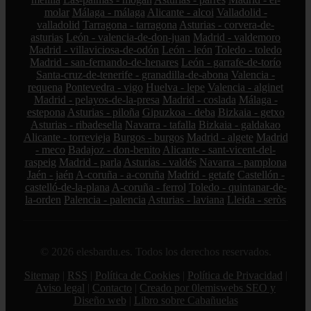
molar
Málaga - málaga
Alicante - alcoi
Valladolid -
valladolid
Tarragona - tarragona
Asturias - corvera-de-
asturias
León - valencia-de-don-juan
Madrid - valdemoro
Madrid - villaviciosa-de-odón
León - león
Toledo - toledo
Madrid - san-fernando-de-henares
León - garrafe-de-torío
Santa-cruz-de-tenerife - granadilla-de-abona
Valencia -
requena
Pontevedra - vigo
Huelva - lepe
Valencia - alginet
Madrid - pelayos-de-la-presa
Madrid - coslada
Málaga -
estepona
Asturias - piloña
Gipuzkoa - deba
Bizkaia - getxo
Asturias - ribadesella
Navarra - tafalla
Bizkaia - galdakao
Alicante - torrevieja
Burgos - burgos
Madrid - algete
Madrid
- meco
Badajoz - don-benito
Alicante - sant-vicent-del-
raspeig
Madrid - parla
Asturias - valdés
Navarra - pamplona
Jaén - jaén
A-coruña - a-coruña
Madrid - getafe
Castellón -
castelló-de-la-plana
A-coruña - ferrol
Toledo - quintanar-de-
la-orden
Palencia - palencia
Asturias - laviana
Lleida - seròs
© 2026 elesbardu.es. Todos los derechos reservados.
Sitemap
|
RSS
|
Política de Cookies
|
Política de Privacidad
|
Aviso legal
|
Contacto
|
Creado por 0lemiswebs SEO y
Diseño web
|
Libro sobre Cabañuelas