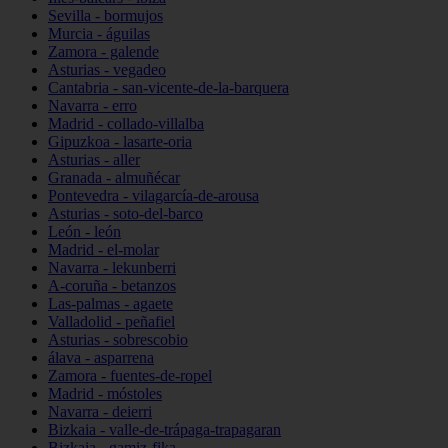
Sevilla - bormujos
Murcia - águilas
Zamora - galende
Asturias - vegadeo
Cantabria - san-vicente-de-la-barquera
Navarra - erro
Madrid - collado-villalba
Gipuzkoa - lasarte-oria
Asturias - aller
Granada - almuñécar
Pontevedra - vilagarcía-de-arousa
Asturias - soto-del-barco
León - león
Madrid - el-molar
Navarra - lekunberri
A-coruña - betanzos
Las-palmas - agaete
Valladolid - peñafiel
Asturias - sobrescobio
álava - asparrena
Zamora - fuentes-de-ropel
Madrid - móstoles
Navarra - deierri
Bizkaia - valle-de-trápaga-trapagaran
Bizkaia - gamiz-fika