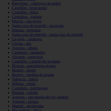
Barcelona - vilanova-i-la-geltrú
Castellón - benicàssim
Castellón - jérica
Gipuzkoa - zumaia
Murcia - san-javier
Santa-cruz-de-tenerife - tacoronte
Bizkaia - berriatua
Santa-cruz-de-tenerife - santa-cruz-de-tenerife
La-rioja - calahorra
Girona - das
Asturias - piloña
Cantabria - santander
Alicante - torrevieja
Castellón - castelló-de-la-plana
Bizkaia - amorebieta-etxano
Madrid - getafe
Burgos - medina-de-pomar
Valencia - xàtiva
Málaga - ronda
Cantabria - torrelavega
Bizkaia - urduliz
Asturias - san-martín-del-rey-aurelio
Asturias - proaza
Madrid - alcobendas
Illes-balears - ibiza