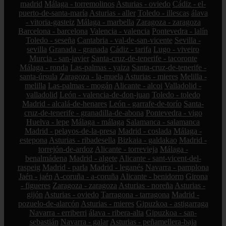
madrid
Málaga - torremolinos
Asturias - oviedo
Cádiz - el-
puerto-de-santa-maría
Asturias - aller
Toledo - illescas
álava
- vitoria-gasteiz
Málaga - marbella
Zaragoza - zaragoza
Barcelona - barcelona
Valencia - valencia
Pontevedra - lalín
Toledo - seseña
Cantabria - val-de-san-vicente
Sevilla -
sevilla
Granada - granada
Cádiz - tarifa
Lugo - viveiro
Murcia - san-javier
Santa-cruz-de-tenerife - tacoronte
Málaga - ronda
Las-palmas - yaiza
Santa-cruz-de-tenerife -
santa-úrsula
Zaragoza - la-muela
Asturias - mieres
Melilla -
melilla
Las-palmas - mogán
Alicante - alcoi
Valladolid -
valladolid
León - valencia-de-don-juan
Toledo - toledo
Madrid - alcalá-de-henares
León - garrafe-de-torío
Santa-
cruz-de-tenerife - granadilla-de-abona
Pontevedra - vigo
Huelva - lepe
Málaga - málaga
Salamanca - salamanca
Madrid - pelayos-de-la-presa
Madrid - coslada
Málaga -
estepona
Asturias - ribadesella
Bizkaia - galdakao
Madrid -
torrejón-de-ardoz
Alicante - torrevieja
Málaga -
benalmádena
Madrid - algete
Alicante - sant-vicent-del-
raspeig
Madrid - parla
Madrid - leganés
Navarra - pamplona
Jaén - jaén
A-coruña - a-coruña
Alicante - benidorm
Girona
- figueres
Zaragoza - zaragoza
Asturias - noreña
Asturias -
gijón
Asturias - oviedo
Tarragona - tarragona
Madrid -
pozuelo-de-alarcón
Asturias - mieres
Gipuzkoa - astigarraga
Navarra - erriberri
álava - ribera-alta
Gipuzkoa - san-
sebastián
Navarra - galar
Asturias - peñamellera-baja