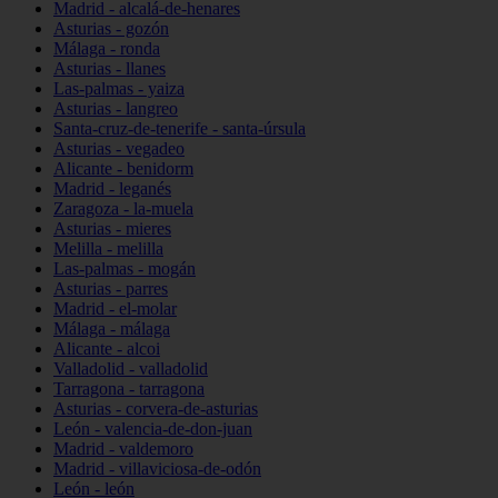
Madrid - alcalá-de-henares
Asturias - gozón
Málaga - ronda
Asturias - llanes
Las-palmas - yaiza
Asturias - langreo
Santa-cruz-de-tenerife - santa-úrsula
Asturias - vegadeo
Alicante - benidorm
Madrid - leganés
Zaragoza - la-muela
Asturias - mieres
Melilla - melilla
Las-palmas - mogán
Asturias - parres
Madrid - el-molar
Málaga - málaga
Alicante - alcoi
Valladolid - valladolid
Tarragona - tarragona
Asturias - corvera-de-asturias
León - valencia-de-don-juan
Madrid - valdemoro
Madrid - villaviciosa-de-odón
León - león