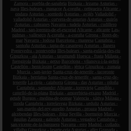
Zamora - puebla-de-sanabria
Bizkaia - lezama
Asturias -
nava
Illes-balears - manacor
A-coruña - ortigueira
Alicante -
ondara
Asturias - somiedo
Asturias - avilés
Valladolid -
valladolid
Asturias - corvera-de-asturias
Asturias - quirós
Asturias - cabranes
Navarra - tudela
Asturias - cudillero
Madrid - san-lorenzo-de-el-escorial
Alicante - alicante
Las-
palmas - valleseco
A-coruña - a-coruña
Girona - lloret-de-
mar
Navarra - lodosa
Barcelona - manresa
Cantabria -
santoña
Asturias - tapia-de-casariego
Asturias - llanera
Pontevedra - pontevedra
Illes-balears - santa-eulària-des-riu
Gipuzkoa - aia
Asturias - taramundi
Huesca - fraga
Málaga -
fuengirola
Bizkaia - getxo
Barcelona - vilanova-i-la-geltrú
Castellón - benicàssim
Castellón - jérica
Gipuzkoa - zumaia
Murcia - san-javier
Santa-cruz-de-tenerife - tacoronte
Bizkaia - berriatua
Santa-cruz-de-tenerife - santa-cruz-de-
tenerife
La-rioja - calahorra
Girona - das
Asturias - piloña
Cantabria - santander
Alicante - torrevieja
Castellón -
castelló-de-la-plana
Bizkaia - amorebieta-etxano
Madrid -
getafe
Burgos - medina-de-pomar
Valencia - xàtiva
Málaga -
ronda
Cantabria - torrelavega
Bizkaia - urduliz
Asturias -
san-martín-del-rey-aurelio
Asturias - proaza
Madrid -
alcobendas
Illes-balears - ibiza
Sevilla - bormujos
Murcia -
águilas
Zamora - galende
Asturias - vegadeo
Cantabria -
san-vicente-de-la-barquera
Navarra - erro
Madrid - collado-
villalba
Gipuzkoa - lasarte-oria
Asturias - aller
Granada -