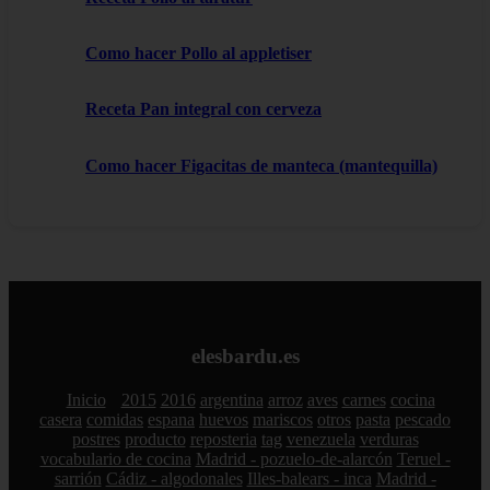
Como hacer Pollo al appletiser
Receta Pan integral con cerveza
Como hacer Figacitas de manteca (mantequilla)
elesbardu.es
Inicio
2015
2016
argentina
arroz
aves
carnes
cocina
casera
comidas
espana
huevos
mariscos
otros
pasta
pescado
postres
producto
reposteria
tag
venezuela
verduras
vocabulario de cocina
Madrid - pozuelo-de-alarcón
Teruel -
sarrión
Cádiz - algodonales
Illes-balears - inca
Madrid -