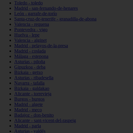
Toledo - toledo
Madrid - san-fernando-de-henares
León - garrafe-de-torío
Santa-cruz-de-tenerife - granadilla-de-abona
Valencia - requena
Pontevedra - vigo
Huelva - lepe
Valencia - alginet
Madrid - pelayos-de-la-presa
Madrid - coslada
Málaga - estepona
Asturias - piloña
Gipuzkoa - deba
Bizkaia - getxo
Asturias - ribadesella
Navarra - tafalla
Bizkaia - galdakao
Alicante - torrevieja
Burgos - burgos
Madrid - algete
Madrid - meco
Badajoz - don-benito
Alicante - sant-vicent-del-raspeig
Madrid - parla
Asturias - valdés