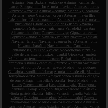
Asturias - lena
Bizkaia - galdakao
Asturias - cangas-del-
narcea
Zaragoza - utebo
Asturias - laviana
Asturias - parres
Gipuzkoa - azpeitia
Asturias - colunga
Madrid - guadarrama
Asturias - siero
Castellón - orpesa
Asturias - navia
Illes-
balears - inca
Lleida - naut-aran
Asturias - langreo
Asturias -
villaviciosa
Girona - olot
Asturias - llanes
Navarra -
pamplona
Salamanca - salamanca
Valladolid - zaratán
Alicante - benidorm
Pontevedra - vigo
Gipuzkoa - zerain
Gipuzkoa - andoain
Navarra - valtierra
Navarra - gesalatz
Navarra - larraun
Navarra - abaurrea-baja
Asturias - onís
Navarra - barañain
Navarra - baztan
Cantabria -
entrambasaguas
León - valencia-de-don-juan
Bizkaia -
valle-de-carranza
Gipuzkoa - usurbil
Gipuzkoa - urnieta
Madrid - san-fernando-de-henares
Bizkaia - loiu
Gipuzkoa -
errenteria
Asturias - cabrales
Gipuzkoa - hernani
Salamanca
- ciudad-rodrigo
Asturias - gozón
Madrid - torrelodones
Cantabria - santillana-del-mar
Asturias - ribadesella
Madrid -
torrejón-de-ardoz
Madrid - majadahonda
Asturias - cangas-
de-onís
Málaga - marbella
A-coruña - ferrol
Madrid - tres-
cantos
Cuenca - cuenca
Las-palmas - yaiza
Tarragona -
cambrils
La-rioja - logroño
Burgos - cardeñadijo
álava -
vitoria-gasteiz
Bizkaia - bilbao
Valencia - gandia
Valencia -
valencia
Barcelona - barcelona
Madrid - madrid
Burgos -
revilla-y-la-ahedo
Madrid - las-rozas-de-madrid
Asturias -
castrillón
Asturias - salas
Asturias - carreño
Asturias - valdés