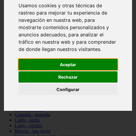
Usamos cookies y otras técnicas de
vocabulario de cocina
Madrid - pozuelo-de-alarcón
rastreo para mejorar tu experiencia de
Teruel - sarrión
navegación en nuestra web, para
Cádiz - algodonales
mostrarte contenidos personalizados y
Illes-balears - inca
Madrid - madrid
anuncios adecuados, para analizar el
Málaga - torremolinos
tráfico en nuestra web y para comprender
Asturias - oviedo
de donde llegan nuestros visitantes.
Cádiz - el-puerto-de-santa-maría
Asturias - aller
Toledo - illescas
Aceptar
álava - vitoria-gasteiz
Málaga - marbella
Zaragoza - zaragoza
Rechazar
Barcelona - barcelona
Valencia - valencia
Configurar
Pontevedra - lalín
Toledo - seseña
Cantabria - val-de-san-vicente
Sevilla - sevilla
Granada - granada
Cádiz - tarifa
Lugo - viveiro
Murcia - san-javier