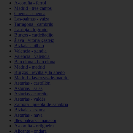
A-coruña - ferrol
Madrid - tres-cantos
Cuenca - cuenca
Las-palmas - yaiza
Tarragona - cambrils
La-rioja - logroño
Burgos - cardeñadijo
álava - vitoria-gasteiz
Bizkaia - bilbao
Valencia - gandia
Valencia - valencia
Barcelona - barcelona
Madrid - madrid
Burgos - revilla-y-la-ahedo
Madrid - las-rozas-de-madrid
Asturias - castrillón
Asturias - salas
Asturias - carreño
Asturias - valdés
Zamora - puebla-de-sanabria
Bizkaia - lezama
Asturias - nava
Illes-balears - manacor
A-coruña - ortigueira
Alicante - ondara