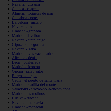
Navarra - ultzama
Cuenca - el-peral
Almería - roquetas-de-mar
Cantabria - potes
Barcelona - mataró
Navarra - lesaka
Granada - granada
Madrid - el-vellón
Navarra - cintruénigo
Gipuzkoa - legorreta
Navarra - izaba
Madrid - rivas-vaciamadrid
Alicante - dénia
León - ponferrada
Madrid - alcorcón
Girona - palau-sator
Burgos - burgos
Cádiz - el-puerto-de-santa-maría
Madrid - boadilla-del-monte
Valladolid - arroyo-de-la-encomienda
Madrid - los-molinos
Huelva - aracena
Navarra - mendavia
Granada - monachil