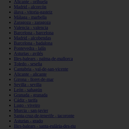
Alicante - orihuela
Madrid - alcorcón
álava - vitoria-gasteiz
Málaga - marbella
Zaragoza - zaragoza
Valencia - valencia
Barcelona - barcelona
Madrid - alcobendas
Barcelona - badalona
Pontevedra - lalín
Asturias - avilés
Illes-balears - palma-de-mallorca
Toledo - seseña
Cantabria - val-de-san-vicente
Alicante - alicante
Girona - lloret-de-mar
Sevilla - sevilla
León - sahagún
Granada - granada
Cádiz - tarifa
Lugo - viveiro
Murcia - san-javier
Santa-cruz-de-tenerife - tacoronte
Asturias - grado
Illes-balears - santa-eulària-des-riu