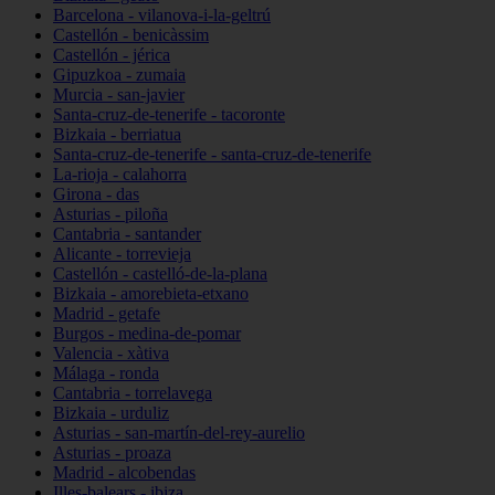
Barcelona - vilanova-i-la-geltrú
Castellón - benicàssim
Castellón - jérica
Gipuzkoa - zumaia
Murcia - san-javier
Santa-cruz-de-tenerife - tacoronte
Bizkaia - berriatua
Santa-cruz-de-tenerife - santa-cruz-de-tenerife
La-rioja - calahorra
Girona - das
Asturias - piloña
Cantabria - santander
Alicante - torrevieja
Castellón - castelló-de-la-plana
Bizkaia - amorebieta-etxano
Madrid - getafe
Burgos - medina-de-pomar
Valencia - xàtiva
Málaga - ronda
Cantabria - torrelavega
Bizkaia - urduliz
Asturias - san-martín-del-rey-aurelio
Asturias - proaza
Madrid - alcobendas
Illes-balears - ibiza