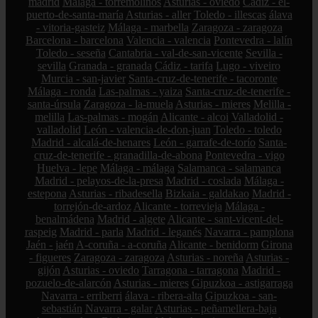
madrid
Málaga - torremolinos
Asturias - oviedo
Cádiz - el-
puerto-de-santa-maría
Asturias - aller
Toledo - illescas
álava
- vitoria-gasteiz
Málaga - marbella
Zaragoza - zaragoza
Barcelona - barcelona
Valencia - valencia
Pontevedra - lalín
Toledo - seseña
Cantabria - val-de-san-vicente
Sevilla -
sevilla
Granada - granada
Cádiz - tarifa
Lugo - viveiro
Murcia - san-javier
Santa-cruz-de-tenerife - tacoronte
Málaga - ronda
Las-palmas - yaiza
Santa-cruz-de-tenerife -
santa-úrsula
Zaragoza - la-muela
Asturias - mieres
Melilla -
melilla
Las-palmas - mogán
Alicante - alcoi
Valladolid -
valladolid
León - valencia-de-don-juan
Toledo - toledo
Madrid - alcalá-de-henares
León - garrafe-de-torío
Santa-
cruz-de-tenerife - granadilla-de-abona
Pontevedra - vigo
Huelva - lepe
Málaga - málaga
Salamanca - salamanca
Madrid - pelayos-de-la-presa
Madrid - coslada
Málaga -
estepona
Asturias - ribadesella
Bizkaia - galdakao
Madrid -
torrejón-de-ardoz
Alicante - torrevieja
Málaga -
benalmádena
Madrid - algete
Alicante - sant-vicent-del-
raspeig
Madrid - parla
Madrid - leganés
Navarra - pamplona
Jaén - jaén
A-coruña - a-coruña
Alicante - benidorm
Girona
- figueres
Zaragoza - zaragoza
Asturias - noreña
Asturias -
gijón
Asturias - oviedo
Tarragona - tarragona
Madrid -
pozuelo-de-alarcón
Asturias - mieres
Gipuzkoa - astigarraga
Navarra - erriberri
álava - ribera-alta
Gipuzkoa - san-
sebastián
Navarra - galar
Asturias - peñamellera-baja