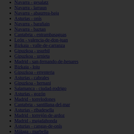
Navarra - gesalatz
Navarra - larraun
Navarra - abaurrea-baja
Asturias - onís
Navarra - barañain
Navarra - baztan
Cantabria - entrambasaguas
León - valencia-de-don-juan
Bizkaia - valle-de-carranza
Gipuzkoa - usurbil
Gipuzkoa - urnieta
Madrid - san-fernando-de-henares
Bizkaia - loiu
Gipuzkoa - errenteria
Asturias - cabrales
Gipuzkoa - hernani
Salamanca - ciudad-rodrigo
Asturias - gozón
Madrid - torrelodones
Cantabria - santillana-del-mar
Asturias - ribadesella
Madrid - torrejón-de-ardoz
Madrid - majadahonda
Asturias - cangas-de-onís
Málaga - marbella