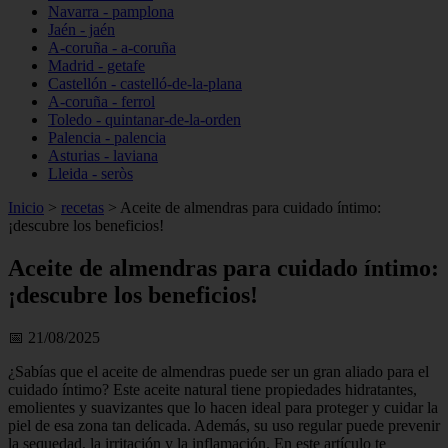
Navarra - pamplona
Jaén - jaén
A-coruña - a-coruña
Madrid - getafe
Castellón - castelló-de-la-plana
A-coruña - ferrol
Toledo - quintanar-de-la-orden
Palencia - palencia
Asturias - laviana
Lleida - seròs
Inicio
>
recetas
>
Aceite de almendras para cuidado íntimo:
¡descubre los beneficios!
Aceite de almendras para cuidado íntimo:
¡descubre los beneficios!
📅 21/08/2025
¿Sabías que el aceite de almendras puede ser un gran aliado para el
cuidado íntimo? Este aceite natural tiene propiedades hidratantes,
emolientes y suavizantes que lo hacen ideal para proteger y cuidar la
piel de esa zona tan delicada. Además, su uso regular puede prevenir
la sequedad, la irritación y la inflamación. En este artículo te