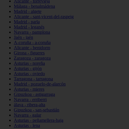
Alicante - torrevieja
Málaga - benalmádena
Madrid - algete
Alicante - sant-vicent-del-raspeig
Madrid - parla
Madrid - leganés
Navarra - pamplona
Jaén - jaén
A-coruña - a-coruña
Alicante - benidorm
Girona - figueres
Zaragoza - zaragoza
Asturias - noreña
Asturias - gijón
Asturias - oviedo
Tarragona - tarragona
Madrid - pozuelo-de-alarcón
Asturias - mieres
Gipuzkoa - astigarraga
Navarra - erriberri
álava - ribera-alta
Gipuzkoa - san-sebastián
Navarra - galar
Asturias - peñamellera-baja
Asturias - lena