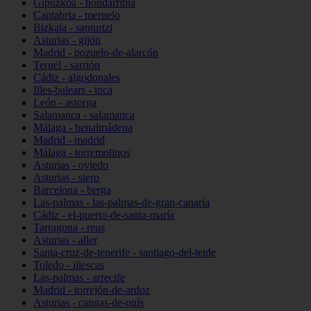
Gipuzkoa - hondarribia
Cantabria - meruelo
Bizkaia - santurtzi
Asturias - gijón
Madrid - pozuelo-de-alarcón
Teruel - sarrión
Cádiz - algodonales
Illes-balears - inca
León - astorga
Salamanca - salamanca
Málaga - benalmádena
Madrid - madrid
Málaga - torremolinos
Asturias - oviedo
Asturias - siero
Barcelona - berga
Las-palmas - las-palmas-de-gran-canaria
Cádiz - el-puerto-de-santa-maría
Tarragona - reus
Asturias - aller
Santa-cruz-de-tenerife - santiago-del-teide
Toledo - illescas
Las-palmas - arrecife
Madrid - torrejón-de-ardoz
Asturias - cangas-de-onís