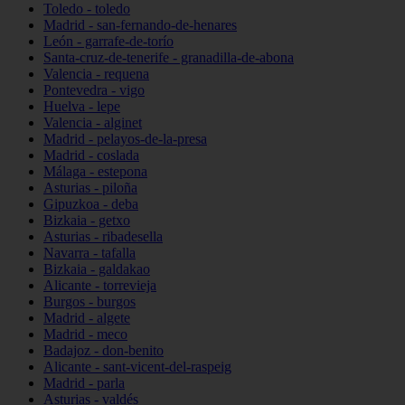
Toledo - toledo
Madrid - san-fernando-de-henares
León - garrafe-de-torío
Santa-cruz-de-tenerife - granadilla-de-abona
Valencia - requena
Pontevedra - vigo
Huelva - lepe
Valencia - alginet
Madrid - pelayos-de-la-presa
Madrid - coslada
Málaga - estepona
Asturias - piloña
Gipuzkoa - deba
Bizkaia - getxo
Asturias - ribadesella
Navarra - tafalla
Bizkaia - galdakao
Alicante - torrevieja
Burgos - burgos
Madrid - algete
Madrid - meco
Badajoz - don-benito
Alicante - sant-vicent-del-raspeig
Madrid - parla
Asturias - valdés