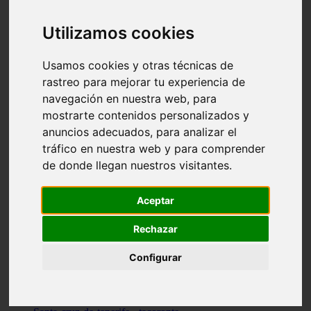
vocabulario de cocina
Madrid - pozuelo-de-alarcón
Utilizamos cookies
Teruel - sarrión
Cádiz - algodonales
Illes-balears - inca
Usamos cookies y otras técnicas de
Madrid - madrid
rastreo para mejorar tu experiencia de
Málaga - torremolinos
navegación en nuestra web, para
Asturias - oviedo
Cádiz - el-puerto-de-santa-maría
mostrarte contenidos personalizados y
Asturias - aller
anuncios adecuados, para analizar el
Toledo - illescas
tráfico en nuestra web y para comprender
álava - vitoria-gasteiz
Málaga - marbella
de donde llegan nuestros visitantes.
Zaragoza - zaragoza
Barcelona - barcelona
Valencia - valencia
Aceptar
Pontevedra - lalín
Toledo - seseña
Rechazar
Cantabria - val-de-san-vicente
Sevilla - sevilla
Configurar
Granada - granada
Cádiz - tarifa
Lugo - viveiro
Murcia - san-javier