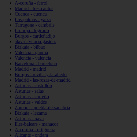
A-coruña - ferrol
Madrid - tres-cantos
Cuenca - cuenca
Las-palmas - yaiza
Tarragona - cambrils
La-rioja - logroño
Burgos - cardeñadijo
álava - vitoria-gasteiz
Bizkaia - bilbao
Valencia - gandia
Valencia - valencia
Barcelona - barcelona
Madrid - madrid
Burgos - revilla-y-la-ahedo
Madrid - las-rozas-de-madrid
Asturias - castrillón
Asturias - salas
Asturias - carreño
Asturias - valdés
Zamora - puebla-de-sanabria
Bizkaia - lezama
Asturias - nava
Illes-balears - manacor
A-coruña - ortigueira
Alicante - ondara