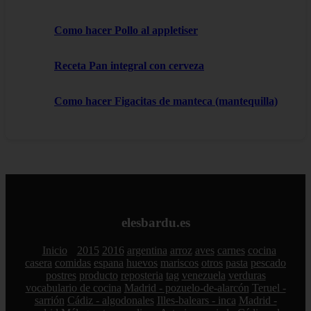
Como hacer Pollo al appletiser
Receta Pan integral con cerveza
Como hacer Figacitas de manteca (mantequilla)
elesbardu.es
Inicio
2015
2016
argentina
arroz
aves
carnes
cocina
casera
comidas
espana
huevos
mariscos
otros
pasta
pescado
postres
producto
reposteria
tag
venezuela
verduras
vocabulario de cocina
Madrid - pozuelo-de-alarcón
Teruel -
sarrión
Cádiz - algodonales
Illes-balears - inca
Madrid -