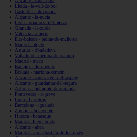
Alicante - santa-pola
Lleida - la-vall-de-boí
Castellón - almassora
Alicante - la-nucia
León - priaranza-del-bierzo
Granada - la-zubia
Valencia - alberic
Illes-balears - palma-de-mallorca
Madrid - algete
Asturias - ribadedeva
Valladolid - medina-del-campo
Madrid - meco
Badajoz - don-benito
Bizkaia - markina-xemein
Alicante - sant-vicent-del-raspeig
Alicante - guardamar-del-segura
Asturias - belmonte-de-miranda
Pontevedra - o-grove
Lugo - barreiros
Barcelona - igualada
Zamora - benavente
Huesca - benasque
Madrid - fuenlabrada
Alicante - altea
Madrid - san-sebastián-de-los-reyes