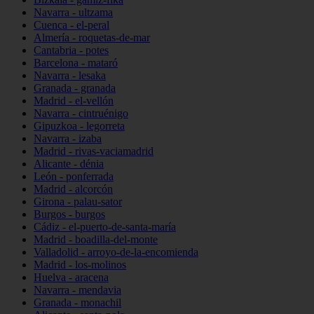
Navarra - ultzama
Cuenca - el-peral
Almería - roquetas-de-mar
Cantabria - potes
Barcelona - mataró
Navarra - lesaka
Granada - granada
Madrid - el-vellón
Navarra - cintruénigo
Gipuzkoa - legorreta
Navarra - izaba
Madrid - rivas-vaciamadrid
Alicante - dénia
León - ponferrada
Madrid - alcorcón
Girona - palau-sator
Burgos - burgos
Cádiz - el-puerto-de-santa-maría
Madrid - boadilla-del-monte
Valladolid - arroyo-de-la-encomienda
Madrid - los-molinos
Huelva - aracena
Navarra - mendavia
Granada - monachil