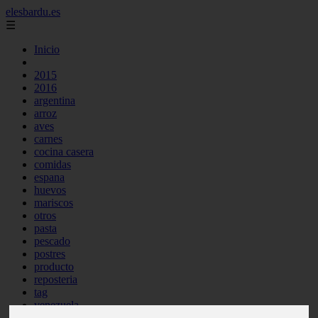
elesbardu.es
☰
Inicio
2015
2016
argentina
arroz
aves
carnes
cocina casera
comidas
espana
huevos
mariscos
otros
pasta
pescado
postres
producto
reposteria
tag
venezuela
verduras