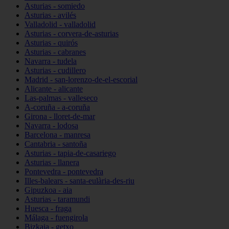
Asturias - somiedo
Asturias - avilés
Valladolid - valladolid
Asturias - corvera-de-asturias
Asturias - quirós
Asturias - cabranes
Navarra - tudela
Asturias - cudillero
Madrid - san-lorenzo-de-el-escorial
Alicante - alicante
Las-palmas - valleseco
A-coruña - a-coruña
Girona - lloret-de-mar
Navarra - lodosa
Barcelona - manresa
Cantabria - santoña
Asturias - tapia-de-casariego
Asturias - llanera
Pontevedra - pontevedra
Illes-balears - santa-eulària-des-riu
Gipuzkoa - aia
Asturias - taramundi
Huesca - fraga
Málaga - fuengirola
Bizkaia - getxo