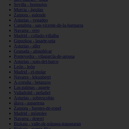
Sevilla - bormujos
Murcia - águilas
Zamora - galende
Asturias - vegadeo
Cantabria - san-vicente-de-la-barquera
Navarra - erro
Madrid - collado-villalba
Gipuzkoa - lasarte-oria
Asturias - aller
Granada - almuñécar
Pontevedra - vilagarcía-de-arousa
Asturias - soto-del-barco
León - león
Madrid - el-molar
Navarra - lekunberri
A-coruña - betanzos
Las-palmas - agaete
Valladolid - peñafiel
Asturias - sobrescobio
álava - asparrena
Zamora - fuentes-de-ropel
Madrid - móstoles
Navarra - deierri
Bizkaia - valle-de-trápaga-trapagaran
Bizkaia - gamiz-fika