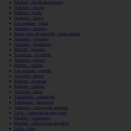
Madrid - alcalá-de-henares
Asturias - gozón
Málaga - ronda
Asturias - llanes
Las-palmas - yaiza
Asturias - langreo
Santa-cruz-de-tenerife - santa-úrsula
Asturias - vegadeo
Alicante - benidorm
Madrid - leganés
Zaragoza - la-muela
Asturias - mieres
Melilla - melilla
Las-palmas - mogán
Asturias - parres
Madrid - el-molar
Málaga - málaga
Alicante - alcoi
Valladolid - valladolid
Tarragona - tarragona
Asturias - corvera-de-asturias
León - valencia-de-don-juan
Madrid - valdemoro
Madrid - villaviciosa-de-odón
León - león