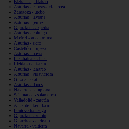
Bizkaia - galdakao
Asturias - cangas-del-narcea
Zaragoza - utebo
Asturias - laviana
Asturias - parres
Gipuzkoa - azpeitia
Asturias - colunga
Madrid - guadarrama
Asturias - siero
Castellón - orpesa
Asturias - navia
Illes-balears - inca
Lleida - naut-aran
Asturias - langreo
Asturias - villaviciosa
Girona - olot
Asturias - llanes
Navarra - pamplona
Salamanca - salamanca
Valladolid - zaratán
Alicante - benidorm
Pontevedra - vigo
Gipuzkoa - zerain
Gipuzkoa - andoain
Navarra - valtierra