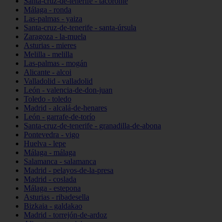
Santa-cruz-de-tenerife - tacoronte
Málaga - ronda
Las-palmas - yaiza
Santa-cruz-de-tenerife - santa-úrsula
Zaragoza - la-muela
Asturias - mieres
Melilla - melilla
Las-palmas - mogán
Alicante - alcoi
Valladolid - valladolid
León - valencia-de-don-juan
Toledo - toledo
Madrid - alcalá-de-henares
León - garrafe-de-torío
Santa-cruz-de-tenerife - granadilla-de-abona
Pontevedra - vigo
Huelva - lepe
Málaga - málaga
Salamanca - salamanca
Madrid - pelayos-de-la-presa
Madrid - coslada
Málaga - estepona
Asturias - ribadesella
Bizkaia - galdakao
Madrid - torrejón-de-ardoz