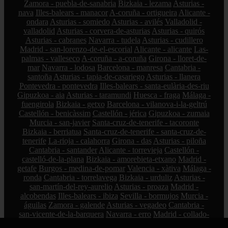
Zamora - puebla-de-sanabria
Bizkaia - lezama
Asturias -
nava
Illes-balears - manacor
A-coruña - ortigueira
Alicante -
ondara
Asturias - somiedo
Asturias - avilés
Valladolid -
valladolid
Asturias - corvera-de-asturias
Asturias - quirós
Asturias - cabranes
Navarra - tudela
Asturias - cudillero
Madrid - san-lorenzo-de-el-escorial
Alicante - alicante
Las-
palmas - valleseco
A-coruña - a-coruña
Girona - lloret-de-
mar
Navarra - lodosa
Barcelona - manresa
Cantabria -
santoña
Asturias - tapia-de-casariego
Asturias - llanera
Pontevedra - pontevedra
Illes-balears - santa-eulària-des-riu
Gipuzkoa - aia
Asturias - taramundi
Huesca - fraga
Málaga -
fuengirola
Bizkaia - getxo
Barcelona - vilanova-i-la-geltrú
Castellón - benicàssim
Castellón - jérica
Gipuzkoa - zumaia
Murcia - san-javier
Santa-cruz-de-tenerife - tacoronte
Bizkaia - berriatua
Santa-cruz-de-tenerife - santa-cruz-de-
tenerife
La-rioja - calahorra
Girona - das
Asturias - piloña
Cantabria - santander
Alicante - torrevieja
Castellón -
castelló-de-la-plana
Bizkaia - amorebieta-etxano
Madrid -
getafe
Burgos - medina-de-pomar
Valencia - xàtiva
Málaga -
ronda
Cantabria - torrelavega
Bizkaia - urduliz
Asturias -
san-martín-del-rey-aurelio
Asturias - proaza
Madrid -
alcobendas
Illes-balears - ibiza
Sevilla - bormujos
Murcia -
águilas
Zamora - galende
Asturias - vegadeo
Cantabria -
san-vicente-de-la-barquera
Navarra - erro
Madrid - collado-
villalba
Gipuzkoa - lasarte-oria
Asturias - aller
Granada -