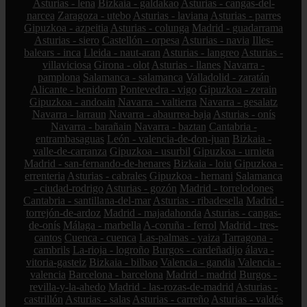
Asturias - lena
Bizkaia - galdakao
Asturias - cangas-del-
narcea
Zaragoza - utebo
Asturias - laviana
Asturias - parres
Gipuzkoa - azpeitia
Asturias - colunga
Madrid - guadarrama
Asturias - siero
Castellón - orpesa
Asturias - navia
Illes-
balears - inca
Lleida - naut-aran
Asturias - langreo
Asturias -
villaviciosa
Girona - olot
Asturias - llanes
Navarra -
pamplona
Salamanca - salamanca
Valladolid - zaratán
Alicante - benidorm
Pontevedra - vigo
Gipuzkoa - zerain
Gipuzkoa - andoain
Navarra - valtierra
Navarra - gesalatz
Navarra - larraun
Navarra - abaurrea-baja
Asturias - onís
Navarra - barañain
Navarra - baztan
Cantabria -
entrambasaguas
León - valencia-de-don-juan
Bizkaia -
valle-de-carranza
Gipuzkoa - usurbil
Gipuzkoa - urnieta
Madrid - san-fernando-de-henares
Bizkaia - loiu
Gipuzkoa -
errenteria
Asturias - cabrales
Gipuzkoa - hernani
Salamanca
- ciudad-rodrigo
Asturias - gozón
Madrid - torrelodones
Cantabria - santillana-del-mar
Asturias - ribadesella
Madrid -
torrejón-de-ardoz
Madrid - majadahonda
Asturias - cangas-
de-onís
Málaga - marbella
A-coruña - ferrol
Madrid - tres-
cantos
Cuenca - cuenca
Las-palmas - yaiza
Tarragona -
cambrils
La-rioja - logroño
Burgos - cardeñadijo
álava -
vitoria-gasteiz
Bizkaia - bilbao
Valencia - gandia
Valencia -
valencia
Barcelona - barcelona
Madrid - madrid
Burgos -
revilla-y-la-ahedo
Madrid - las-rozas-de-madrid
Asturias -
castrillón
Asturias - salas
Asturias - carreño
Asturias - valdés