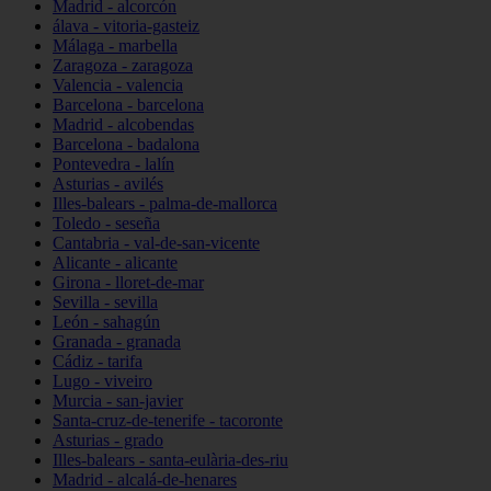
Madrid - alcorcón
álava - vitoria-gasteiz
Málaga - marbella
Zaragoza - zaragoza
Valencia - valencia
Barcelona - barcelona
Madrid - alcobendas
Barcelona - badalona
Pontevedra - lalín
Asturias - avilés
Illes-balears - palma-de-mallorca
Toledo - seseña
Cantabria - val-de-san-vicente
Alicante - alicante
Girona - lloret-de-mar
Sevilla - sevilla
León - sahagún
Granada - granada
Cádiz - tarifa
Lugo - viveiro
Murcia - san-javier
Santa-cruz-de-tenerife - tacoronte
Asturias - grado
Illes-balears - santa-eulària-des-riu
Madrid - alcalá-de-henares