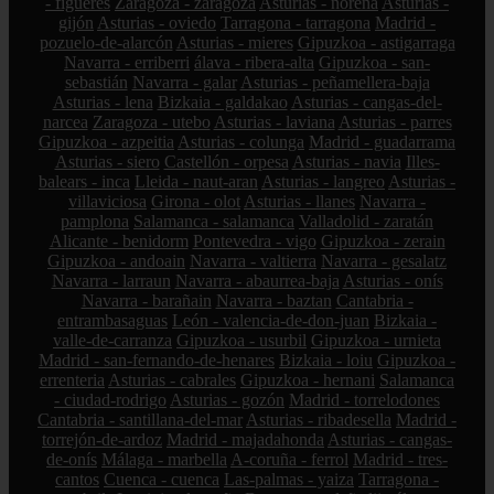
- figueres
Zaragoza - zaragoza
Asturias - noreña
Asturias -
gijón
Asturias - oviedo
Tarragona - tarragona
Madrid -
pozuelo-de-alarcón
Asturias - mieres
Gipuzkoa - astigarraga
Navarra - erriberri
álava - ribera-alta
Gipuzkoa - san-
sebastián
Navarra - galar
Asturias - peñamellera-baja
Asturias - lena
Bizkaia - galdakao
Asturias - cangas-del-
narcea
Zaragoza - utebo
Asturias - laviana
Asturias - parres
Gipuzkoa - azpeitia
Asturias - colunga
Madrid - guadarrama
Asturias - siero
Castellón - orpesa
Asturias - navia
Illes-
balears - inca
Lleida - naut-aran
Asturias - langreo
Asturias -
villaviciosa
Girona - olot
Asturias - llanes
Navarra -
pamplona
Salamanca - salamanca
Valladolid - zaratán
Alicante - benidorm
Pontevedra - vigo
Gipuzkoa - zerain
Gipuzkoa - andoain
Navarra - valtierra
Navarra - gesalatz
Navarra - larraun
Navarra - abaurrea-baja
Asturias - onís
Navarra - barañain
Navarra - baztan
Cantabria -
entrambasaguas
León - valencia-de-don-juan
Bizkaia -
valle-de-carranza
Gipuzkoa - usurbil
Gipuzkoa - urnieta
Madrid - san-fernando-de-henares
Bizkaia - loiu
Gipuzkoa -
errenteria
Asturias - cabrales
Gipuzkoa - hernani
Salamanca
- ciudad-rodrigo
Asturias - gozón
Madrid - torrelodones
Cantabria - santillana-del-mar
Asturias - ribadesella
Madrid -
torrejón-de-ardoz
Madrid - majadahonda
Asturias - cangas-
de-onís
Málaga - marbella
A-coruña - ferrol
Madrid - tres-
cantos
Cuenca - cuenca
Las-palmas - yaiza
Tarragona -