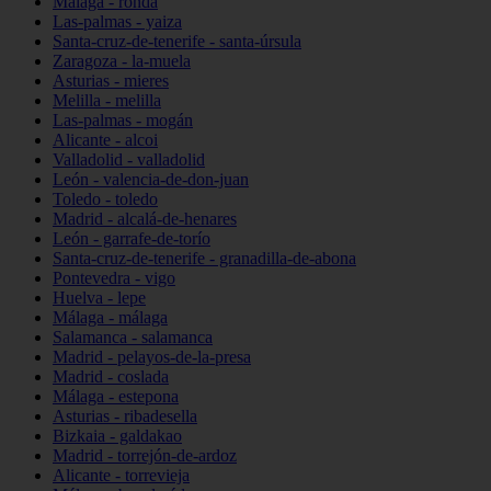
Málaga - ronda
Las-palmas - yaiza
Santa-cruz-de-tenerife - santa-úrsula
Zaragoza - la-muela
Asturias - mieres
Melilla - melilla
Las-palmas - mogán
Alicante - alcoi
Valladolid - valladolid
León - valencia-de-don-juan
Toledo - toledo
Madrid - alcalá-de-henares
León - garrafe-de-torío
Santa-cruz-de-tenerife - granadilla-de-abona
Pontevedra - vigo
Huelva - lepe
Málaga - málaga
Salamanca - salamanca
Madrid - pelayos-de-la-presa
Madrid - coslada
Málaga - estepona
Asturias - ribadesella
Bizkaia - galdakao
Madrid - torrejón-de-ardoz
Alicante - torrevieja