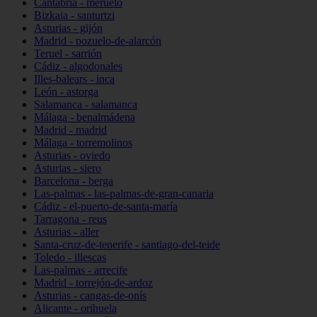
Cantabria - meruelo
Bizkaia - santurtzi
Asturias - gijón
Madrid - pozuelo-de-alarcón
Teruel - sarrión
Cádiz - algodonales
Illes-balears - inca
León - astorga
Salamanca - salamanca
Málaga - benalmádena
Madrid - madrid
Málaga - torremolinos
Asturias - oviedo
Asturias - siero
Barcelona - berga
Las-palmas - las-palmas-de-gran-canaria
Cádiz - el-puerto-de-santa-maría
Tarragona - reus
Asturias - aller
Santa-cruz-de-tenerife - santiago-del-teide
Toledo - illescas
Las-palmas - arrecife
Madrid - torrejón-de-ardoz
Asturias - cangas-de-onís
Alicante - orihuela