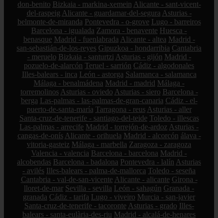
don-benito
Bizkaia - markina-xemein
Alicante - sant-vicent-
del-raspeig
Alicante - guardamar-del-segura
Asturias -
belmonte-de-miranda
Pontevedra - o-grove
Lugo - barreiros
Barcelona - igualada
Zamora - benavente
Huesca -
benasque
Madrid - fuenlabrada
Alicante - altea
Madrid -
san-sebastián-de-los-reyes
Gipuzkoa - hondarribia
Cantabria
- meruelo
Bizkaia - santurtzi
Asturias - gijón
Madrid -
pozuelo-de-alarcón
Teruel - sarrión
Cádiz - algodonales
Illes-balears - inca
León - astorga
Salamanca - salamanca
Málaga - benalmádena
Madrid - madrid
Málaga -
torremolinos
Asturias - oviedo
Asturias - siero
Barcelona -
berga
Las-palmas - las-palmas-de-gran-canaria
Cádiz - el-
puerto-de-santa-maría
Tarragona - reus
Asturias - aller
Santa-cruz-de-tenerife - santiago-del-teide
Toledo - illescas
Las-palmas - arrecife
Madrid - torrejón-de-ardoz
Asturias -
cangas-de-onís
Alicante - orihuela
Madrid - alcorcón
álava -
vitoria-gasteiz
Málaga - marbella
Zaragoza - zaragoza
Valencia - valencia
Barcelona - barcelona
Madrid -
alcobendas
Barcelona - badalona
Pontevedra - lalín
Asturias
- avilés
Illes-balears - palma-de-mallorca
Toledo - seseña
Cantabria - val-de-san-vicente
Alicante - alicante
Girona -
lloret-de-mar
Sevilla - sevilla
León - sahagún
Granada -
granada
Cádiz - tarifa
Lugo - viveiro
Murcia - san-javier
Santa-cruz-de-tenerife - tacoronte
Asturias - grado
Illes-
balears - santa-eulària-des-riu
Madrid - alcalá-de-henares