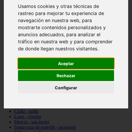
Madrid - pozuelo-de-alarcón
Usamos cookies y otras técnicas de
Teruel - sarrión
rastreo para mejorar tu experiencia de
Cádiz - algodonales
navegación en nuestra web, para
Illes-balears - inca
Madrid - madrid
mostrarte contenidos personalizados y
Málaga - torremolinos
anuncios adecuados, para analizar el
Asturias - oviedo
tráfico en nuestra web y para comprender
Cádiz - el-puerto-de-santa-maría
Asturias - aller
de donde llegan nuestros visitantes.
Toledo - illescas
álava - vitoria-gasteiz
Aceptar
Málaga - marbella
Zaragoza - zaragoza
Barcelona - barcelona
Rechazar
Valencia - valencia
Pontevedra - lalín
Configurar
Toledo - seseña
Cantabria - val-de-san-vicente
Sevilla - sevilla
Granada - granada
Cádiz - tarifa
Lugo - viveiro
Murcia - san-javier
Santa-cruz-de-tenerife - tacoronte