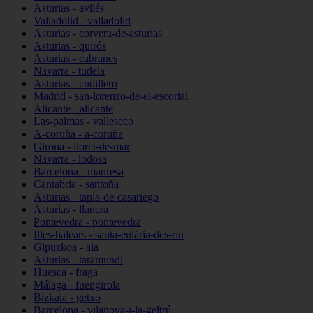
Asturias - avilés
Valladolid - valladolid
Asturias - corvera-de-asturias
Asturias - quirós
Asturias - cabranes
Navarra - tudela
Asturias - cudillero
Madrid - san-lorenzo-de-el-escorial
Alicante - alicante
Las-palmas - valleseco
A-coruña - a-coruña
Girona - lloret-de-mar
Navarra - lodosa
Barcelona - manresa
Cantabria - santoña
Asturias - tapia-de-casariego
Asturias - llanera
Pontevedra - pontevedra
Illes-balears - santa-eulària-des-riu
Gipuzkoa - aia
Asturias - taramundi
Huesca - fraga
Málaga - fuengirola
Bizkaia - getxo
Barcelona - vilanova-i-la-geltrú