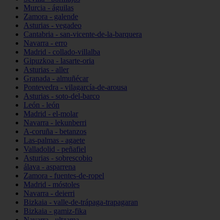
Murcia - águilas
Zamora - galende
Asturias - vegadeo
Cantabria - san-vicente-de-la-barquera
Navarra - erro
Madrid - collado-villalba
Gipuzkoa - lasarte-oria
Asturias - aller
Granada - almuñécar
Pontevedra - vilagarcía-de-arousa
Asturias - soto-del-barco
León - león
Madrid - el-molar
Navarra - lekunberri
A-coruña - betanzos
Las-palmas - agaete
Valladolid - peñafiel
Asturias - sobrescobio
álava - asparrena
Zamora - fuentes-de-ropel
Madrid - móstoles
Navarra - deierri
Bizkaia - valle-de-trápaga-trapagaran
Bizkaia - gamiz-fika
Navarra - ultzama