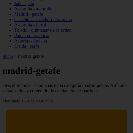
Jaén - jaén
A-coruña - a-coruña
Madrid - getafe
Castellón - castelló-de-la-plana
A-coruña - ferrol
Toledo - quintanar-de-la-orden
Palencia - palencia
Asturias - laviana
Lleida - seròs
Inicio
>
madrid-getafe
madrid-getafe
Descubre todas las noticias de la categoría madrid-getafe. Artículos
actualizados y contenido de calidad en elesbardu.es.
Mostrando 1 - 4 de 4 artículos