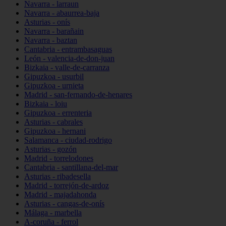
Navarra - larraun
Navarra - abaurrea-baja
Asturias - onís
Navarra - barañain
Navarra - baztan
Cantabria - entrambasaguas
León - valencia-de-don-juan
Bizkaia - valle-de-carranza
Gipuzkoa - usurbil
Gipuzkoa - urnieta
Madrid - san-fernando-de-henares
Bizkaia - loiu
Gipuzkoa - errenteria
Asturias - cabrales
Gipuzkoa - hernani
Salamanca - ciudad-rodrigo
Asturias - gozón
Madrid - torrelodones
Cantabria - santillana-del-mar
Asturias - ribadesella
Madrid - torrejón-de-ardoz
Madrid - majadahonda
Asturias - cangas-de-onís
Málaga - marbella
A-coruña - ferrol