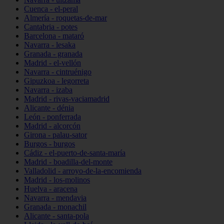
Cuenca - el-peral
Almería - roquetas-de-mar
Cantabria - potes
Barcelona - mataró
Navarra - lesaka
Granada - granada
Madrid - el-vellón
Navarra - cintruénigo
Gipuzkoa - legorreta
Navarra - izaba
Madrid - rivas-vaciamadrid
Alicante - dénia
León - ponferrada
Madrid - alcorcón
Girona - palau-sator
Burgos - burgos
Cádiz - el-puerto-de-santa-maría
Madrid - boadilla-del-monte
Valladolid - arroyo-de-la-encomienda
Madrid - los-molinos
Huelva - aracena
Navarra - mendavia
Granada - monachil
Alicante - santa-pola