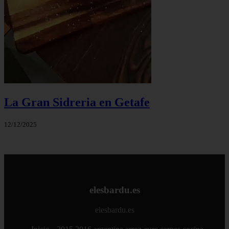
La Gran Sidreria en Getafe
12/12/2025
elesbardu.es
elesbardu.es