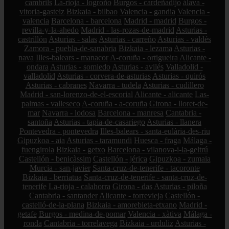
cambrils
La-rioja - logroño
Burgos - cardeñadijo
álava -
vitoria-gasteiz
Bizkaia - bilbao
Valencia - gandia
Valencia -
valencia
Barcelona - barcelona
Madrid - madrid
Burgos -
revilla-y-la-ahedo
Madrid - las-rozas-de-madrid
Asturias -
castrillón
Asturias - salas
Asturias - carreño
Asturias - valdés
Zamora - puebla-de-sanabria
Bizkaia - lezama
Asturias -
nava
Illes-balears - manacor
A-coruña - ortigueira
Alicante -
ondara
Asturias - somiedo
Asturias - avilés
Valladolid -
valladolid
Asturias - corvera-de-asturias
Asturias - quirós
Asturias - cabranes
Navarra - tudela
Asturias - cudillero
Madrid - san-lorenzo-de-el-escorial
Alicante - alicante
Las-
palmas - valleseco
A-coruña - a-coruña
Girona - lloret-de-
mar
Navarra - lodosa
Barcelona - manresa
Cantabria -
santoña
Asturias - tapia-de-casariego
Asturias - llanera
Pontevedra - pontevedra
Illes-balears - santa-eulària-des-riu
Gipuzkoa - aia
Asturias - taramundi
Huesca - fraga
Málaga -
fuengirola
Bizkaia - getxo
Barcelona - vilanova-i-la-geltrú
Castellón - benicàssim
Castellón - jérica
Gipuzkoa - zumaia
Murcia - san-javier
Santa-cruz-de-tenerife - tacoronte
Bizkaia - berriatua
Santa-cruz-de-tenerife - santa-cruz-de-
tenerife
La-rioja - calahorra
Girona - das
Asturias - piloña
Cantabria - santander
Alicante - torrevieja
Castellón -
castelló-de-la-plana
Bizkaia - amorebieta-etxano
Madrid -
getafe
Burgos - medina-de-pomar
Valencia - xàtiva
Málaga -
ronda
Cantabria - torrelavega
Bizkaia - urduliz
Asturias -