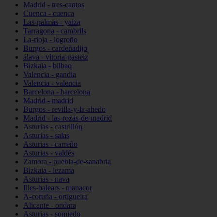
Madrid - tres-cantos
Cuenca - cuenca
Las-palmas - yaiza
Tarragona - cambrils
La-rioja - logroño
Burgos - cardeñadijo
álava - vitoria-gasteiz
Bizkaia - bilbao
Valencia - gandia
Valencia - valencia
Barcelona - barcelona
Madrid - madrid
Burgos - revilla-y-la-ahedo
Madrid - las-rozas-de-madrid
Asturias - castrillón
Asturias - salas
Asturias - carreño
Asturias - valdés
Zamora - puebla-de-sanabria
Bizkaia - lezama
Asturias - nava
Illes-balears - manacor
A-coruña - ortigueira
Alicante - ondara
Asturias - somiedo