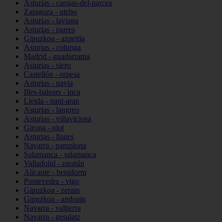
Asturias - cangas-del-narcea
Zaragoza - utebo
Asturias - laviana
Asturias - parres
Gipuzkoa - azpeitia
Asturias - colunga
Madrid - guadarrama
Asturias - siero
Castellón - orpesa
Asturias - navia
Illes-balears - inca
Lleida - naut-aran
Asturias - langreo
Asturias - villaviciosa
Girona - olot
Asturias - llanes
Navarra - pamplona
Salamanca - salamanca
Valladolid - zaratán
Alicante - benidorm
Pontevedra - vigo
Gipuzkoa - zerain
Gipuzkoa - andoain
Navarra - valtierra
Navarra - gesalatz