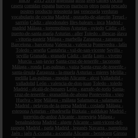
Inicio
2015
2016
argentina
arroz
aves
carnes
cocina
casera
comidas
espana
huevos
mariscos
otros
pasta
pescado
postres
producto
reposteria
tag
venezuela
verduras
vocabulario de cocina
Madrid - pozuelo-de-alarcón
Teruel -
sarrión
Cádiz - algodonales
Illes-balears - inca
Madrid -
madrid
Málaga - torremolinos
Asturias - oviedo
Cádiz - el-
puerto-de-santa-maría
Asturias - aller
Toledo - illescas
álava
- vitoria-gasteiz
Málaga - marbella
Zaragoza - zaragoza
Barcelona - barcelona
Valencia - valencia
Pontevedra - lalín
Toledo - seseña
Cantabria - val-de-san-vicente
Sevilla -
sevilla
Granada - granada
Cádiz - tarifa
Lugo - viveiro
Murcia - san-javier
Santa-cruz-de-tenerife - tacoronte
Málaga - ronda
Las-palmas - yaiza
Santa-cruz-de-tenerife -
santa-úrsula
Zaragoza - la-muela
Asturias - mieres
Melilla -
melilla
Las-palmas - mogán
Alicante - alcoi
Valladolid -
valladolid
León - valencia-de-don-juan
Toledo - toledo
Madrid - alcalá-de-henares
León - garrafe-de-torío
Santa-
cruz-de-tenerife - granadilla-de-abona
Pontevedra - vigo
Huelva - lepe
Málaga - málaga
Salamanca - salamanca
Madrid - pelayos-de-la-presa
Madrid - coslada
Málaga -
estepona
Asturias - ribadesella
Bizkaia - galdakao
Madrid -
torrejón-de-ardoz
Alicante - torrevieja
Málaga -
benalmádena
Madrid - algete
Alicante - sant-vicent-del-
raspeig
Madrid - parla
Madrid - leganés
Navarra - pamplona
Jaén - jaén
A-coruña - a-coruña
Alicante - benidorm
Girona