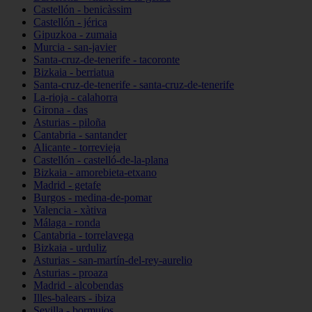
Castellón - benicàssim
Castellón - jérica
Gipuzkoa - zumaia
Murcia - san-javier
Santa-cruz-de-tenerife - tacoronte
Bizkaia - berriatua
Santa-cruz-de-tenerife - santa-cruz-de-tenerife
La-rioja - calahorra
Girona - das
Asturias - piloña
Cantabria - santander
Alicante - torrevieja
Castellón - castelló-de-la-plana
Bizkaia - amorebieta-etxano
Madrid - getafe
Burgos - medina-de-pomar
Valencia - xàtiva
Málaga - ronda
Cantabria - torrelavega
Bizkaia - urduliz
Asturias - san-martín-del-rey-aurelio
Asturias - proaza
Madrid - alcobendas
Illes-balears - ibiza
Sevilla - bormujos