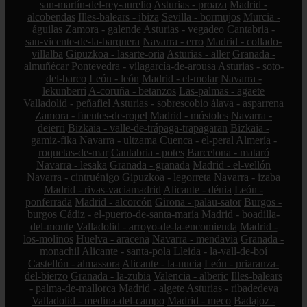
san-martín-del-rey-aurelio
Asturias - proaza
Madrid -
alcobendas
Illes-balears - ibiza
Sevilla - bormujos
Murcia -
águilas
Zamora - galende
Asturias - vegadeo
Cantabria -
san-vicente-de-la-barquera
Navarra - erro
Madrid - collado-
villalba
Gipuzkoa - lasarte-oria
Asturias - aller
Granada -
almuñécar
Pontevedra - vilagarcía-de-arousa
Asturias - soto-
del-barco
León - león
Madrid - el-molar
Navarra -
lekunberri
A-coruña - betanzos
Las-palmas - agaete
Valladolid - peñafiel
Asturias - sobrescobio
álava - asparrena
Zamora - fuentes-de-ropel
Madrid - móstoles
Navarra -
deierri
Bizkaia - valle-de-trápaga-trapagaran
Bizkaia -
gamiz-fika
Navarra - ultzama
Cuenca - el-peral
Almería -
roquetas-de-mar
Cantabria - potes
Barcelona - mataró
Navarra - lesaka
Granada - granada
Madrid - el-vellón
Navarra - cintruénigo
Gipuzkoa - legorreta
Navarra - izaba
Madrid - rivas-vaciamadrid
Alicante - dénia
León -
ponferrada
Madrid - alcorcón
Girona - palau-sator
Burgos -
burgos
Cádiz - el-puerto-de-santa-maría
Madrid - boadilla-
del-monte
Valladolid - arroyo-de-la-encomienda
Madrid -
los-molinos
Huelva - aracena
Navarra - mendavia
Granada -
monachil
Alicante - santa-pola
Lleida - la-vall-de-boí
Castellón - almassora
Alicante - la-nucia
León - priaranza-
del-bierzo
Granada - la-zubia
Valencia - alberic
Illes-balears
- palma-de-mallorca
Madrid - algete
Asturias - ribadedeva
Valladolid - medina-del-campo
Madrid - meco
Badajoz -