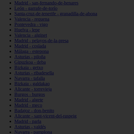
Madrid - san-fernando-de-henares
León - garrafe-de-torío
Santa-cruz-de-tenerife - granadilla-de-abona
Valencia - requena
Pontevedra - vigo
Huelva - lepe
Valencia - alginet
Madrid - pelayos-de-la-presa
Madrid - coslada
Málaga - estepona
Asturias - piloña
Gipuzkoa - deba
Bizkaia - getxo
Asturias - ribadesella
Navarra - tafalla
Bizkaia - galdakao
Alicante - torrevieja
Burgos - burgos
Madrid - algete
Madrid - meco
Badajoz - don-benito
Alicante - sant-vicent-del-raspeig
Madrid - parla
Asturias - valdés
Navarra - pamplona