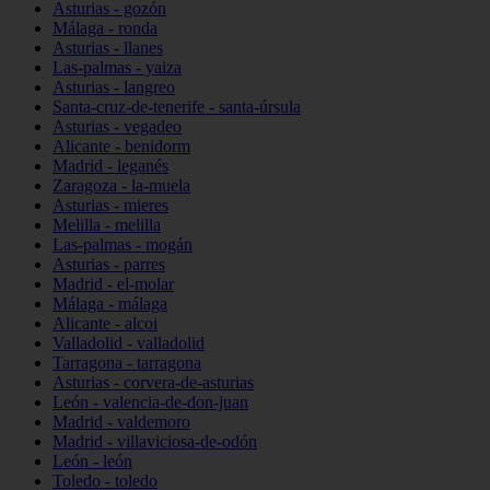
Asturias - gozón
Málaga - ronda
Asturias - llanes
Las-palmas - yaiza
Asturias - langreo
Santa-cruz-de-tenerife - santa-úrsula
Asturias - vegadeo
Alicante - benidorm
Madrid - leganés
Zaragoza - la-muela
Asturias - mieres
Melilla - melilla
Las-palmas - mogán
Asturias - parres
Madrid - el-molar
Málaga - málaga
Alicante - alcoi
Valladolid - valladolid
Tarragona - tarragona
Asturias - corvera-de-asturias
León - valencia-de-don-juan
Madrid - valdemoro
Madrid - villaviciosa-de-odón
León - león
Toledo - toledo