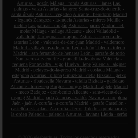
Asturias - gozón
Málaga - ronda
Asturias - llanes
Las-
palmas - yaiza
Asturias - langreo
Santa-cruz-de-tenerife -
santa-úrsula
Asturias - vegadeo
Alicante - benidorm
Madrid
- leganés
Zaragoza - la-muela
Asturias - mieres
Melilla -
melilla
Las-palmas - mogán
Asturias - parres
Madrid - el-
molar
Málaga - málaga
Alicante - alcoi
Valladolid -
valladolid
Tarragona - tarragona
Asturias - corvera-de-
asturias
León - valencia-de-don-juan
Madrid - valdemoro
Madrid - villaviciosa-de-odón
León - león
Toledo - toledo
Madrid - san-fernando-de-henares
León - garrafe-de-torío
Santa-cruz-de-tenerife - granadilla-de-abona
Valencia -
requena
Pontevedra - vigo
Huelva - lepe
Valencia - alginet
Madrid - pelayos-de-la-presa
Madrid - coslada
Málaga -
estepona
Asturias - piloña
Gipuzkoa - deba
Bizkaia - getxo
Asturias - ribadesella
Navarra - tafalla
Bizkaia - galdakao
Alicante - torrevieja
Burgos - burgos
Madrid - algete
Madrid
- meco
Badajoz - don-benito
Alicante - sant-vicent-del-
raspeig
Madrid - parla
Asturias - valdés
Navarra - pamplona
Jaén - jaén
A-coruña - a-coruña
Madrid - getafe
Castellón -
castelló-de-la-plana
A-coruña - ferrol
Toledo - quintanar-de-
la-orden
Palencia - palencia
Asturias - laviana
Lleida - seròs
© 2026 elesbardu.es. Todos los derechos reservados.