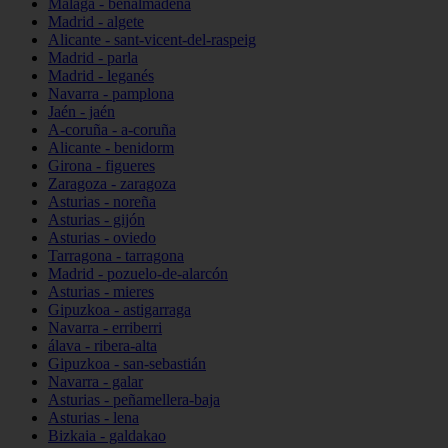
Málaga - benalmádena
Madrid - algete
Alicante - sant-vicent-del-raspeig
Madrid - parla
Madrid - leganés
Navarra - pamplona
Jaén - jaén
A-coruña - a-coruña
Alicante - benidorm
Girona - figueres
Zaragoza - zaragoza
Asturias - noreña
Asturias - gijón
Asturias - oviedo
Tarragona - tarragona
Madrid - pozuelo-de-alarcón
Asturias - mieres
Gipuzkoa - astigarraga
Navarra - erriberri
álava - ribera-alta
Gipuzkoa - san-sebastián
Navarra - galar
Asturias - peñamellera-baja
Asturias - lena
Bizkaia - galdakao