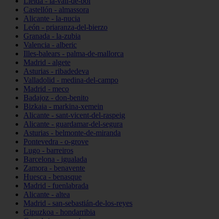
Lleida - la-vall-de-boí
Castellón - almassora
Alicante - la-nucia
León - priaranza-del-bierzo
Granada - la-zubia
Valencia - alberic
Illes-balears - palma-de-mallorca
Madrid - algete
Asturias - ribadedeva
Valladolid - medina-del-campo
Madrid - meco
Badajoz - don-benito
Bizkaia - markina-xemein
Alicante - sant-vicent-del-raspeig
Alicante - guardamar-del-segura
Asturias - belmonte-de-miranda
Pontevedra - o-grove
Lugo - barreiros
Barcelona - igualada
Zamora - benavente
Huesca - benasque
Madrid - fuenlabrada
Alicante - altea
Madrid - san-sebastián-de-los-reyes
Gipuzkoa - hondarribia