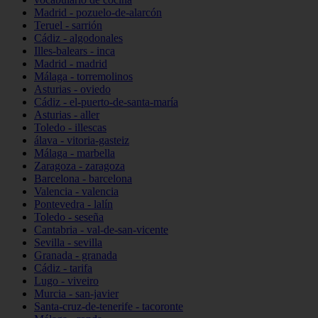
Madrid - pozuelo-de-alarcón
Teruel - sarrión
Cádiz - algodonales
Illes-balears - inca
Madrid - madrid
Málaga - torremolinos
Asturias - oviedo
Cádiz - el-puerto-de-santa-maría
Asturias - aller
Toledo - illescas
álava - vitoria-gasteiz
Málaga - marbella
Zaragoza - zaragoza
Barcelona - barcelona
Valencia - valencia
Pontevedra - lalín
Toledo - seseña
Cantabria - val-de-san-vicente
Sevilla - sevilla
Granada - granada
Cádiz - tarifa
Lugo - viveiro
Murcia - san-javier
Santa-cruz-de-tenerife - tacoronte