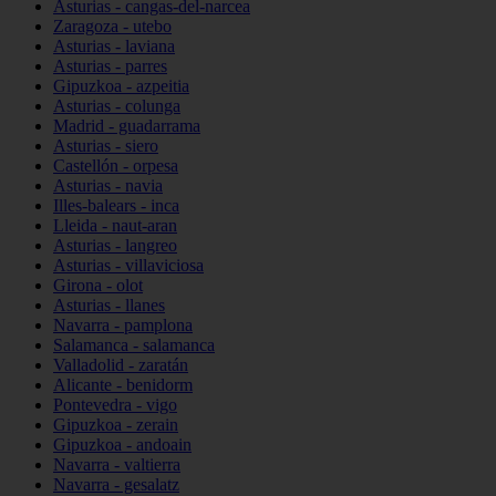
Asturias - cangas-del-narcea
Zaragoza - utebo
Asturias - laviana
Asturias - parres
Gipuzkoa - azpeitia
Asturias - colunga
Madrid - guadarrama
Asturias - siero
Castellón - orpesa
Asturias - navia
Illes-balears - inca
Lleida - naut-aran
Asturias - langreo
Asturias - villaviciosa
Girona - olot
Asturias - llanes
Navarra - pamplona
Salamanca - salamanca
Valladolid - zaratán
Alicante - benidorm
Pontevedra - vigo
Gipuzkoa - zerain
Gipuzkoa - andoain
Navarra - valtierra
Navarra - gesalatz