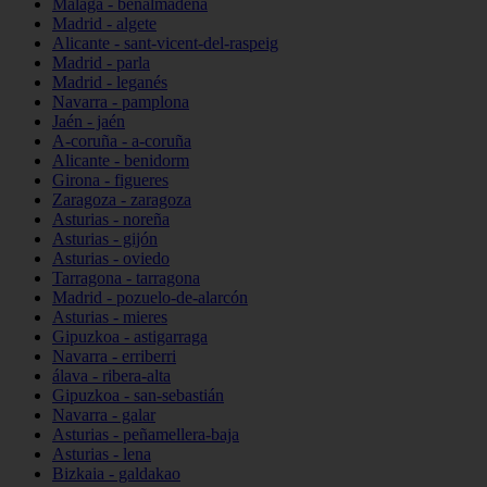
Málaga - benalmádena
Madrid - algete
Alicante - sant-vicent-del-raspeig
Madrid - parla
Madrid - leganés
Navarra - pamplona
Jaén - jaén
A-coruña - a-coruña
Alicante - benidorm
Girona - figueres
Zaragoza - zaragoza
Asturias - noreña
Asturias - gijón
Asturias - oviedo
Tarragona - tarragona
Madrid - pozuelo-de-alarcón
Asturias - mieres
Gipuzkoa - astigarraga
Navarra - erriberri
álava - ribera-alta
Gipuzkoa - san-sebastián
Navarra - galar
Asturias - peñamellera-baja
Asturias - lena
Bizkaia - galdakao