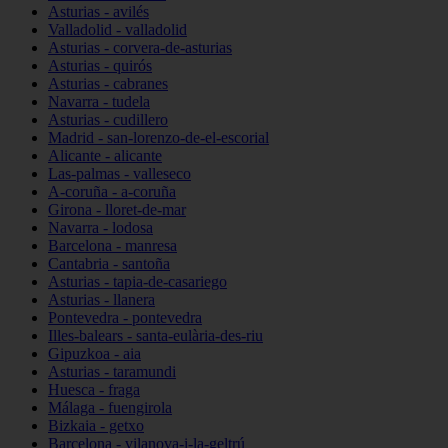
Asturias - avilés
Valladolid - valladolid
Asturias - corvera-de-asturias
Asturias - quirós
Asturias - cabranes
Navarra - tudela
Asturias - cudillero
Madrid - san-lorenzo-de-el-escorial
Alicante - alicante
Las-palmas - valleseco
A-coruña - a-coruña
Girona - lloret-de-mar
Navarra - lodosa
Barcelona - manresa
Cantabria - santoña
Asturias - tapia-de-casariego
Asturias - llanera
Pontevedra - pontevedra
Illes-balears - santa-eulària-des-riu
Gipuzkoa - aia
Asturias - taramundi
Huesca - fraga
Málaga - fuengirola
Bizkaia - getxo
Barcelona - vilanova-i-la-geltrú