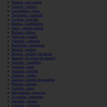
Madrid - tres-cantos
Cuenca - cuenca
Las-palmas - yaiza
Tarragona - cambrils
La-rioja - logroño
Burgos - cardeñadijo
álava - vitoria-gasteiz
Bizkaia - bilbao
Valencia - gandia
Valencia - valencia
Barcelona - barcelona
Madrid - madrid
Burgos - revilla-y-la-ahedo
Madrid - las-rozas-de-madrid
Asturias - castrillón
Asturias - salas
Asturias - carreño
Asturias - valdés
Zamora - puebla-de-sanabria
Bizkaia - lezama
Asturias - nava
Illes-balears - manacor
A-coruña - ortigueira
Alicante - ondara
Asturias - somiedo