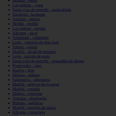
Málaga - ronda
Las-palmas - yaiza
Santa-cruz-de-tenerife - santa-úrsula
Zaragoza - la-muela
Asturias - mieres
Melilla - melilla
Las-palmas - mogán
Alicante - alcoi
Valladolid - valladolid
León - valencia-de-don-juan
Toledo - toledo
Madrid - alcalá-de-henares
León - garrafe-de-torío
Santa-cruz-de-tenerife - granadilla-de-abona
Pontevedra - vigo
Huelva - lepe
Málaga - málaga
Salamanca - salamanca
Madrid - pelayos-de-la-presa
Madrid - coslada
Málaga - estepona
Asturias - ribadesella
Bizkaia - galdakao
Madrid - torrejón-de-ardoz
Alicante - torrevieja