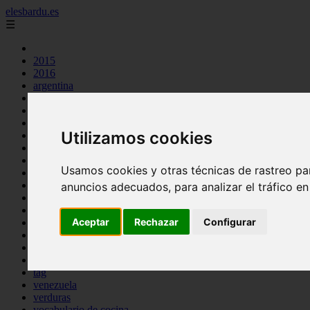
elesbardu.es
☰
2015
2016
argentina
arroz
aves
carnes
Utilizamos cookies
cocina casera
comidas
espana
Usamos cookies y otras técnicas de rastreo pa
huevos
mariscos
anuncios adecuados, para analizar el tráfico e
otros
pasta
Aceptar
Rechazar
Configurar
pescado
postres
producto
reposteria
tag
venezuela
verduras
vocabulario de cocina