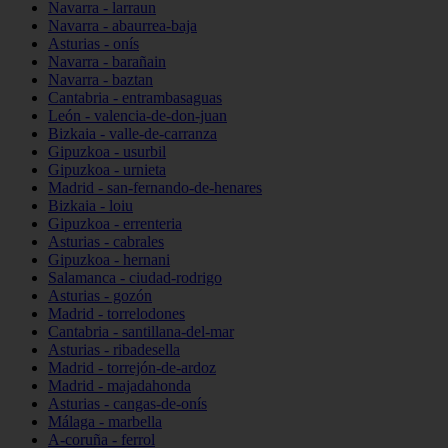
Navarra - larraun
Navarra - abaurrea-baja
Asturias - onís
Navarra - barañain
Navarra - baztan
Cantabria - entrambasaguas
León - valencia-de-don-juan
Bizkaia - valle-de-carranza
Gipuzkoa - usurbil
Gipuzkoa - urnieta
Madrid - san-fernando-de-henares
Bizkaia - loiu
Gipuzkoa - errenteria
Asturias - cabrales
Gipuzkoa - hernani
Salamanca - ciudad-rodrigo
Asturias - gozón
Madrid - torrelodones
Cantabria - santillana-del-mar
Asturias - ribadesella
Madrid - torrejón-de-ardoz
Madrid - majadahonda
Asturias - cangas-de-onís
Málaga - marbella
A-coruña - ferrol