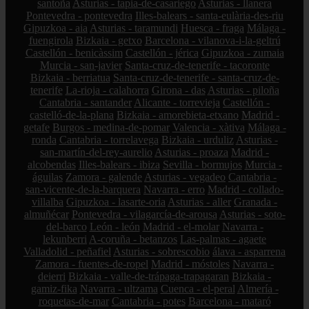
santoña
Asturias - tapia-de-casariego
Asturias - llanera
Pontevedra - pontevedra
Illes-balears - santa-eulària-des-riu
Gipuzkoa - aia
Asturias - taramundi
Huesca - fraga
Málaga -
fuengirola
Bizkaia - getxo
Barcelona - vilanova-i-la-geltrú
Castellón - benicàssim
Castellón - jérica
Gipuzkoa - zumaia
Murcia - san-javier
Santa-cruz-de-tenerife - tacoronte
Bizkaia - berriatua
Santa-cruz-de-tenerife - santa-cruz-de-
tenerife
La-rioja - calahorra
Girona - das
Asturias - piloña
Cantabria - santander
Alicante - torrevieja
Castellón -
castelló-de-la-plana
Bizkaia - amorebieta-etxano
Madrid -
getafe
Burgos - medina-de-pomar
Valencia - xàtiva
Málaga -
ronda
Cantabria - torrelavega
Bizkaia - urduliz
Asturias -
san-martín-del-rey-aurelio
Asturias - proaza
Madrid -
alcobendas
Illes-balears - ibiza
Sevilla - bormujos
Murcia -
águilas
Zamora - galende
Asturias - vegadeo
Cantabria -
san-vicente-de-la-barquera
Navarra - erro
Madrid - collado-
villalba
Gipuzkoa - lasarte-oria
Asturias - aller
Granada -
almuñécar
Pontevedra - vilagarcía-de-arousa
Asturias - soto-
del-barco
León - león
Madrid - el-molar
Navarra -
lekunberri
A-coruña - betanzos
Las-palmas - agaete
Valladolid - peñafiel
Asturias - sobrescobio
álava - asparrena
Zamora - fuentes-de-ropel
Madrid - móstoles
Navarra -
deierri
Bizkaia - valle-de-trápaga-trapagaran
Bizkaia -
gamiz-fika
Navarra - ultzama
Cuenca - el-peral
Almería -
roquetas-de-mar
Cantabria - potes
Barcelona - mataró