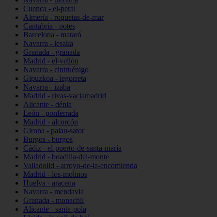
Cuenca - el-peral
Almería - roquetas-de-mar
Cantabria - potes
Barcelona - mataró
Navarra - lesaka
Granada - granada
Madrid - el-vellón
Navarra - cintruénigo
Gipuzkoa - legorreta
Navarra - izaba
Madrid - rivas-vaciamadrid
Alicante - dénia
León - ponferrada
Madrid - alcorcón
Girona - palau-sator
Burgos - burgos
Cádiz - el-puerto-de-santa-maría
Madrid - boadilla-del-monte
Valladolid - arroyo-de-la-encomienda
Madrid - los-molinos
Huelva - aracena
Navarra - mendavia
Granada - monachil
Alicante - santa-pola