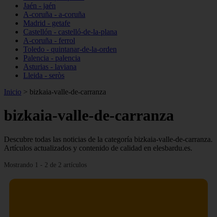
Jaén - jaén
A-coruña - a-coruña
Madrid - getafe
Castellón - castelló-de-la-plana
A-coruña - ferrol
Toledo - quintanar-de-la-orden
Palencia - palencia
Asturias - laviana
Lleida - seròs
Inicio
>
bizkaia-valle-de-carranza
bizkaia-valle-de-carranza
Descubre todas las noticias de la categoría bizkaia-valle-de-carranza.
Artículos actualizados y contenido de calidad en elesbardu.es.
Mostrando 1 - 2 de 2 artículos