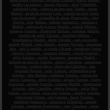
santa-úrsula
Zaragoza - la-muela
Asturias - mieres
Melilla -
melilla
Las-palmas - mogán
Alicante - alcoi
Valladolid -
valladolid
León - valencia-de-don-juan
Toledo - toledo
Madrid - alcalá-de-henares
León - garrafe-de-torío
Santa-
cruz-de-tenerife - granadilla-de-abona
Pontevedra - vigo
Huelva - lepe
Málaga - málaga
Salamanca - salamanca
Madrid - pelayos-de-la-presa
Madrid - coslada
Málaga -
estepona
Asturias - ribadesella
Bizkaia - galdakao
Madrid -
torrejón-de-ardoz
Alicante - torrevieja
Málaga -
benalmádena
Madrid - algete
Alicante - sant-vicent-del-
raspeig
Madrid - parla
Madrid - leganés
Navarra - pamplona
Jaén - jaén
A-coruña - a-coruña
Alicante - benidorm
Girona
- figueres
Zaragoza - zaragoza
Asturias - noreña
Asturias -
gijón
Asturias - oviedo
Tarragona - tarragona
Madrid -
pozuelo-de-alarcón
Asturias - mieres
Gipuzkoa - astigarraga
Navarra - erriberri
álava - ribera-alta
Gipuzkoa - san-
sebastián
Navarra - galar
Asturias - peñamellera-baja
Asturias - lena
Bizkaia - galdakao
Asturias - cangas-del-
narcea
Zaragoza - utebo
Asturias - laviana
Asturias - parres
Gipuzkoa - azpeitia
Asturias - colunga
Madrid - guadarrama
Asturias - siero
Castellón - orpesa
Asturias - navia
Illes-
balears - inca
Lleida - naut-aran
Asturias - langreo
Asturias -
villaviciosa
Girona - olot
Asturias - llanes
Navarra -
pamplona
Salamanca - salamanca
Valladolid - zaratán
Alicante - benidorm
Pontevedra - vigo
Gipuzkoa - zerain