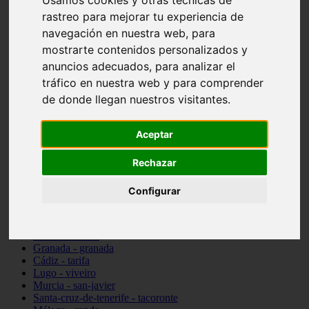
Usamos cookies y otras técnicas de
Madrid - pozuelo-de-alarcón
rastreo para mejorar tu experiencia de
Teruel - sarrión
navegación en nuestra web, para
Cádiz - algodonales
mostrarte contenidos personalizados y
Illes-balears - inca
Madrid - madrid
anuncios adecuados, para analizar el
Málaga - torremolinos
tráfico en nuestra web y para comprender
Asturias - oviedo
de donde llegan nuestros visitantes.
Cádiz - el-puerto-de-santa-maría
Asturias - aller
Toledo - illescas
Aceptar
álava - vitoria-gasteiz
Málaga - marbella
Zaragoza - zaragoza
Rechazar
Barcelona - barcelona
Valencia - valencia
Configurar
Pontevedra - lalín
Toledo - seseña
Cantabria - val-de-san-vicente
Sevilla - sevilla
Granada - granada
Cádiz - tarifa
Lugo - viveiro
Murcia - san-javier
Santa-cruz-de-tenerife - tacoronte