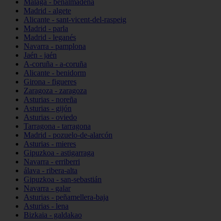
Málaga - benalmádena
Madrid - algete
Alicante - sant-vicent-del-raspeig
Madrid - parla
Madrid - leganés
Navarra - pamplona
Jaén - jaén
A-coruña - a-coruña
Alicante - benidorm
Girona - figueres
Zaragoza - zaragoza
Asturias - noreña
Asturias - gijón
Asturias - oviedo
Tarragona - tarragona
Madrid - pozuelo-de-alarcón
Asturias - mieres
Gipuzkoa - astigarraga
Navarra - erriberri
álava - ribera-alta
Gipuzkoa - san-sebastián
Navarra - galar
Asturias - peñamellera-baja
Asturias - lena
Bizkaia - galdakao