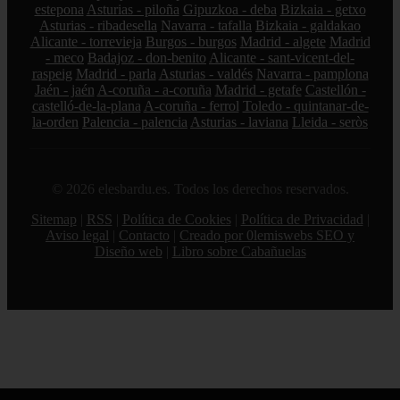
estepona
Asturias - piloña
Gipuzkoa - deba
Bizkaia - getxo
Asturias - ribadesella
Navarra - tafalla
Bizkaia - galdakao
Alicante - torrevieja
Burgos - burgos
Madrid - algete
Madrid
- meco
Badajoz - don-benito
Alicante - sant-vicent-del-
raspeig
Madrid - parla
Asturias - valdés
Navarra - pamplona
Jaén - jaén
A-coruña - a-coruña
Madrid - getafe
Castellón -
castelló-de-la-plana
A-coruña - ferrol
Toledo - quintanar-de-
la-orden
Palencia - palencia
Asturias - laviana
Lleida - seròs
© 2026 elesbardu.es. Todos los derechos reservados.
Sitemap
|
RSS
|
Política de Cookies
|
Política de Privacidad
|
Aviso legal
|
Contacto
|
Creado por 0lemiswebs SEO y
Diseño web
|
Libro sobre Cabañuelas