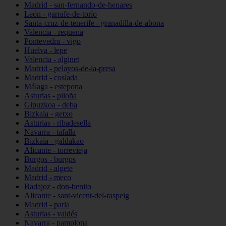
Madrid - san-fernando-de-henares
León - garrafe-de-torío
Santa-cruz-de-tenerife - granadilla-de-abona
Valencia - requena
Pontevedra - vigo
Huelva - lepe
Valencia - alginet
Madrid - pelayos-de-la-presa
Madrid - coslada
Málaga - estepona
Asturias - piloña
Gipuzkoa - deba
Bizkaia - getxo
Asturias - ribadesella
Navarra - tafalla
Bizkaia - galdakao
Alicante - torrevieja
Burgos - burgos
Madrid - algete
Madrid - meco
Badajoz - don-benito
Alicante - sant-vicent-del-raspeig
Madrid - parla
Asturias - valdés
Navarra - pamplona