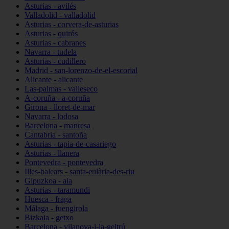
Asturias - avilés
Valladolid - valladolid
Asturias - corvera-de-asturias
Asturias - quirós
Asturias - cabranes
Navarra - tudela
Asturias - cudillero
Madrid - san-lorenzo-de-el-escorial
Alicante - alicante
Las-palmas - valleseco
A-coruña - a-coruña
Girona - lloret-de-mar
Navarra - lodosa
Barcelona - manresa
Cantabria - santoña
Asturias - tapia-de-casariego
Asturias - llanera
Pontevedra - pontevedra
Illes-balears - santa-eulària-des-riu
Gipuzkoa - aia
Asturias - taramundi
Huesca - fraga
Málaga - fuengirola
Bizkaia - getxo
Barcelona - vilanova-i-la-geltrú