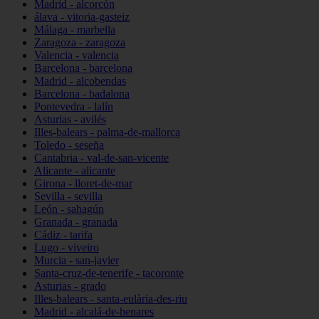
Madrid - alcorcón
álava - vitoria-gasteiz
Málaga - marbella
Zaragoza - zaragoza
Valencia - valencia
Barcelona - barcelona
Madrid - alcobendas
Barcelona - badalona
Pontevedra - lalín
Asturias - avilés
Illes-balears - palma-de-mallorca
Toledo - seseña
Cantabria - val-de-san-vicente
Alicante - alicante
Girona - lloret-de-mar
Sevilla - sevilla
León - sahagún
Granada - granada
Cádiz - tarifa
Lugo - viveiro
Murcia - san-javier
Santa-cruz-de-tenerife - tacoronte
Asturias - grado
Illes-balears - santa-eulària-des-riu
Madrid - alcalá-de-henares