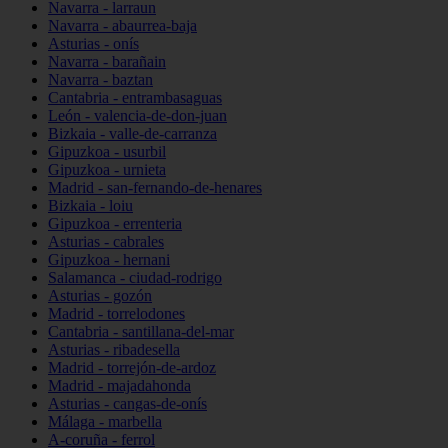
Navarra - larraun
Navarra - abaurrea-baja
Asturias - onís
Navarra - barañain
Navarra - baztan
Cantabria - entrambasaguas
León - valencia-de-don-juan
Bizkaia - valle-de-carranza
Gipuzkoa - usurbil
Gipuzkoa - urnieta
Madrid - san-fernando-de-henares
Bizkaia - loiu
Gipuzkoa - errenteria
Asturias - cabrales
Gipuzkoa - hernani
Salamanca - ciudad-rodrigo
Asturias - gozón
Madrid - torrelodones
Cantabria - santillana-del-mar
Asturias - ribadesella
Madrid - torrejón-de-ardoz
Madrid - majadahonda
Asturias - cangas-de-onís
Málaga - marbella
A-coruña - ferrol