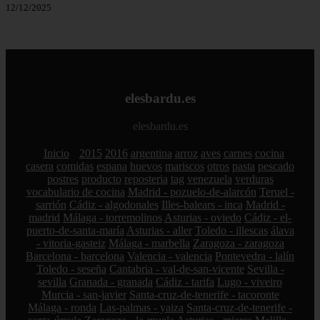
12/12/2025
elesbardu.es
elesbardu.es
Inicio
2015
2016
argentina
arroz
aves
carnes
cocina
casera
comidas
espana
huevos
mariscos
otros
pasta
pescado
postres
producto
reposteria
tag
venezuela
verduras
vocabulario de cocina
Madrid - pozuelo-de-alarcón
Teruel -
sarrión
Cádiz - algodonales
Illes-balears - inca
Madrid -
madrid
Málaga - torremolinos
Asturias - oviedo
Cádiz - el-
puerto-de-santa-maría
Asturias - aller
Toledo - illescas
álava
- vitoria-gasteiz
Málaga - marbella
Zaragoza - zaragoza
Barcelona - barcelona
Valencia - valencia
Pontevedra - lalín
Toledo - seseña
Cantabria - val-de-san-vicente
Sevilla -
sevilla
Granada - granada
Cádiz - tarifa
Lugo - viveiro
Murcia - san-javier
Santa-cruz-de-tenerife - tacoronte
Málaga - ronda
Las-palmas - yaiza
Santa-cruz-de-tenerife -