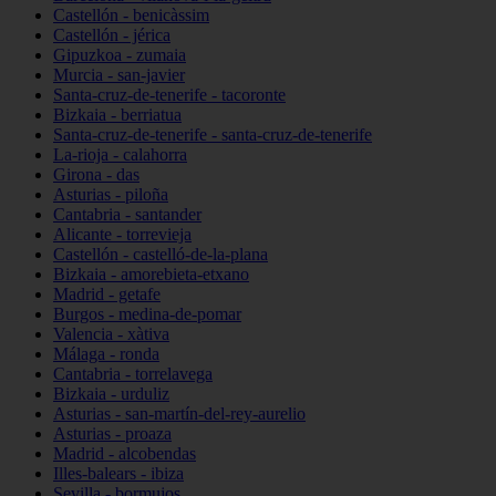
Castellón - benicàssim
Castellón - jérica
Gipuzkoa - zumaia
Murcia - san-javier
Santa-cruz-de-tenerife - tacoronte
Bizkaia - berriatua
Santa-cruz-de-tenerife - santa-cruz-de-tenerife
La-rioja - calahorra
Girona - das
Asturias - piloña
Cantabria - santander
Alicante - torrevieja
Castellón - castelló-de-la-plana
Bizkaia - amorebieta-etxano
Madrid - getafe
Burgos - medina-de-pomar
Valencia - xàtiva
Málaga - ronda
Cantabria - torrelavega
Bizkaia - urduliz
Asturias - san-martín-del-rey-aurelio
Asturias - proaza
Madrid - alcobendas
Illes-balears - ibiza
Sevilla - bormujos