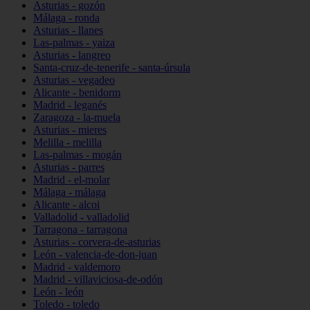
Asturias - gozón
Málaga - ronda
Asturias - llanes
Las-palmas - yaiza
Asturias - langreo
Santa-cruz-de-tenerife - santa-úrsula
Asturias - vegadeo
Alicante - benidorm
Madrid - leganés
Zaragoza - la-muela
Asturias - mieres
Melilla - melilla
Las-palmas - mogán
Asturias - parres
Madrid - el-molar
Málaga - málaga
Alicante - alcoi
Valladolid - valladolid
Tarragona - tarragona
Asturias - corvera-de-asturias
León - valencia-de-don-juan
Madrid - valdemoro
Madrid - villaviciosa-de-odón
León - león
Toledo - toledo