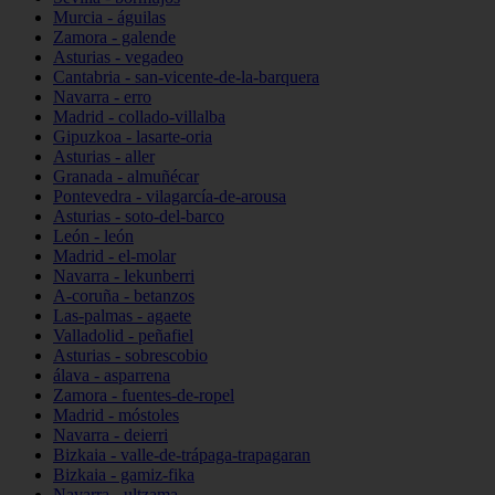
Murcia - águilas
Zamora - galende
Asturias - vegadeo
Cantabria - san-vicente-de-la-barquera
Navarra - erro
Madrid - collado-villalba
Gipuzkoa - lasarte-oria
Asturias - aller
Granada - almuñécar
Pontevedra - vilagarcía-de-arousa
Asturias - soto-del-barco
León - león
Madrid - el-molar
Navarra - lekunberri
A-coruña - betanzos
Las-palmas - agaete
Valladolid - peñafiel
Asturias - sobrescobio
álava - asparrena
Zamora - fuentes-de-ropel
Madrid - móstoles
Navarra - deierri
Bizkaia - valle-de-trápaga-trapagaran
Bizkaia - gamiz-fika
Navarra - ultzama