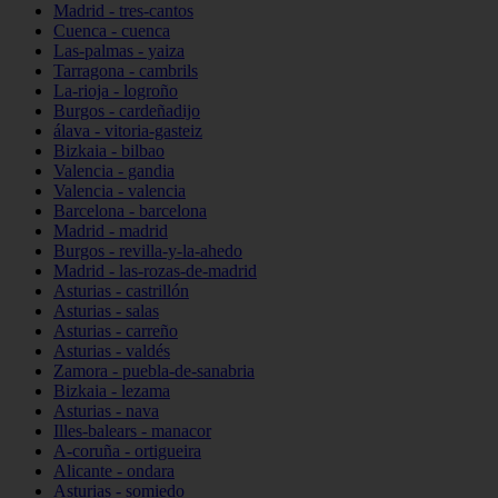
Madrid - tres-cantos
Cuenca - cuenca
Las-palmas - yaiza
Tarragona - cambrils
La-rioja - logroño
Burgos - cardeñadijo
álava - vitoria-gasteiz
Bizkaia - bilbao
Valencia - gandia
Valencia - valencia
Barcelona - barcelona
Madrid - madrid
Burgos - revilla-y-la-ahedo
Madrid - las-rozas-de-madrid
Asturias - castrillón
Asturias - salas
Asturias - carreño
Asturias - valdés
Zamora - puebla-de-sanabria
Bizkaia - lezama
Asturias - nava
Illes-balears - manacor
A-coruña - ortigueira
Alicante - ondara
Asturias - somiedo