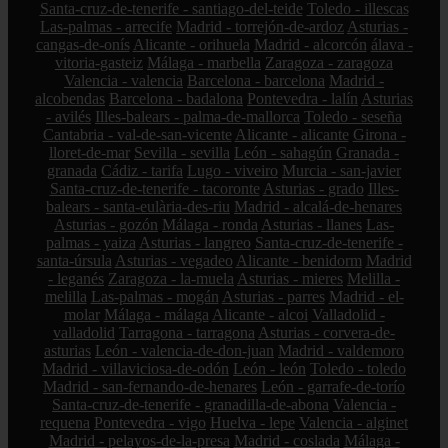
Santa-cruz-de-tenerife - santiago-del-teide
Toledo - illescas
Las-palmas - arrecife
Madrid - torrejón-de-ardoz
Asturias -
cangas-de-onís
Alicante - orihuela
Madrid - alcorcón
álava -
vitoria-gasteiz
Málaga - marbella
Zaragoza - zaragoza
Valencia - valencia
Barcelona - barcelona
Madrid -
alcobendas
Barcelona - badalona
Pontevedra - lalín
Asturias
- avilés
Illes-balears - palma-de-mallorca
Toledo - seseña
Cantabria - val-de-san-vicente
Alicante - alicante
Girona -
lloret-de-mar
Sevilla - sevilla
León - sahagún
Granada -
granada
Cádiz - tarifa
Lugo - viveiro
Murcia - san-javier
Santa-cruz-de-tenerife - tacoronte
Asturias - grado
Illes-
balears - santa-eulària-des-riu
Madrid - alcalá-de-henares
Asturias - gozón
Málaga - ronda
Asturias - llanes
Las-
palmas - yaiza
Asturias - langreo
Santa-cruz-de-tenerife -
santa-úrsula
Asturias - vegadeo
Alicante - benidorm
Madrid
- leganés
Zaragoza - la-muela
Asturias - mieres
Melilla -
melilla
Las-palmas - mogán
Asturias - parres
Madrid - el-
molar
Málaga - málaga
Alicante - alcoi
Valladolid -
valladolid
Tarragona - tarragona
Asturias - corvera-de-
asturias
León - valencia-de-don-juan
Madrid - valdemoro
Madrid - villaviciosa-de-odón
León - león
Toledo - toledo
Madrid - san-fernando-de-henares
León - garrafe-de-torío
Santa-cruz-de-tenerife - granadilla-de-abona
Valencia -
requena
Pontevedra - vigo
Huelva - lepe
Valencia - alginet
Madrid - pelayos-de-la-presa
Madrid - coslada
Málaga -