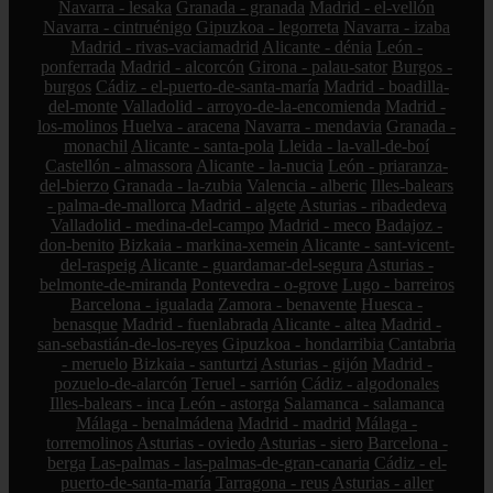
Navarra - lesaka
Granada - granada
Madrid - el-vellón
Navarra - cintruénigo
Gipuzkoa - legorreta
Navarra - izaba
Madrid - rivas-vaciamadrid
Alicante - dénia
León -
ponferrada
Madrid - alcorcón
Girona - palau-sator
Burgos -
burgos
Cádiz - el-puerto-de-santa-maría
Madrid - boadilla-
del-monte
Valladolid - arroyo-de-la-encomienda
Madrid -
los-molinos
Huelva - aracena
Navarra - mendavia
Granada -
monachil
Alicante - santa-pola
Lleida - la-vall-de-boí
Castellón - almassora
Alicante - la-nucia
León - priaranza-
del-bierzo
Granada - la-zubia
Valencia - alberic
Illes-balears
- palma-de-mallorca
Madrid - algete
Asturias - ribadedeva
Valladolid - medina-del-campo
Madrid - meco
Badajoz -
don-benito
Bizkaia - markina-xemein
Alicante - sant-vicent-
del-raspeig
Alicante - guardamar-del-segura
Asturias -
belmonte-de-miranda
Pontevedra - o-grove
Lugo - barreiros
Barcelona - igualada
Zamora - benavente
Huesca -
benasque
Madrid - fuenlabrada
Alicante - altea
Madrid -
san-sebastián-de-los-reyes
Gipuzkoa - hondarribia
Cantabria
- meruelo
Bizkaia - santurtzi
Asturias - gijón
Madrid -
pozuelo-de-alarcón
Teruel - sarrión
Cádiz - algodonales
Illes-balears - inca
León - astorga
Salamanca - salamanca
Málaga - benalmádena
Madrid - madrid
Málaga -
torremolinos
Asturias - oviedo
Asturias - siero
Barcelona -
berga
Las-palmas - las-palmas-de-gran-canaria
Cádiz - el-
puerto-de-santa-maría
Tarragona - reus
Asturias - aller