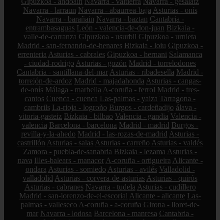
Gipuzkoa - andoain
Navarra - valtierra
Navarra - gesalatz
Navarra - larraun
Navarra - abaurrea-baja
Asturias - onís
Navarra - barañain
Navarra - baztan
Cantabria -
entrambasaguas
León - valencia-de-don-juan
Bizkaia -
valle-de-carranza
Gipuzkoa - usurbil
Gipuzkoa - urnieta
Madrid - san-fernando-de-henares
Bizkaia - loiu
Gipuzkoa -
errenteria
Asturias - cabrales
Gipuzkoa - hernani
Salamanca
- ciudad-rodrigo
Asturias - gozón
Madrid - torrelodones
Cantabria - santillana-del-mar
Asturias - ribadesella
Madrid -
torrejón-de-ardoz
Madrid - majadahonda
Asturias - cangas-
de-onís
Málaga - marbella
A-coruña - ferrol
Madrid - tres-
cantos
Cuenca - cuenca
Las-palmas - yaiza
Tarragona -
cambrils
La-rioja - logroño
Burgos - cardeñadijo
álava -
vitoria-gasteiz
Bizkaia - bilbao
Valencia - gandia
Valencia -
valencia
Barcelona - barcelona
Madrid - madrid
Burgos -
revilla-y-la-ahedo
Madrid - las-rozas-de-madrid
Asturias -
castrillón
Asturias - salas
Asturias - carreño
Asturias - valdés
Zamora - puebla-de-sanabria
Bizkaia - lezama
Asturias -
nava
Illes-balears - manacor
A-coruña - ortigueira
Alicante -
ondara
Asturias - somiedo
Asturias - avilés
Valladolid -
valladolid
Asturias - corvera-de-asturias
Asturias - quirós
Asturias - cabranes
Navarra - tudela
Asturias - cudillero
Madrid - san-lorenzo-de-el-escorial
Alicante - alicante
Las-
palmas - valleseco
A-coruña - a-coruña
Girona - lloret-de-
mar
Navarra - lodosa
Barcelona - manresa
Cantabria -