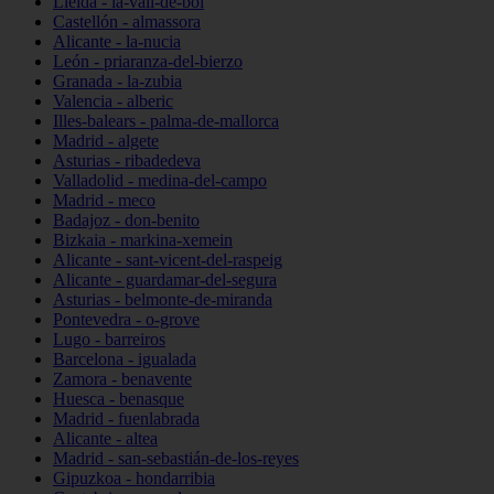
Lleida - la-vall-de-boí
Castellón - almassora
Alicante - la-nucia
León - priaranza-del-bierzo
Granada - la-zubia
Valencia - alberic
Illes-balears - palma-de-mallorca
Madrid - algete
Asturias - ribadedeva
Valladolid - medina-del-campo
Madrid - meco
Badajoz - don-benito
Bizkaia - markina-xemein
Alicante - sant-vicent-del-raspeig
Alicante - guardamar-del-segura
Asturias - belmonte-de-miranda
Pontevedra - o-grove
Lugo - barreiros
Barcelona - igualada
Zamora - benavente
Huesca - benasque
Madrid - fuenlabrada
Alicante - altea
Madrid - san-sebastián-de-los-reyes
Gipuzkoa - hondarribia