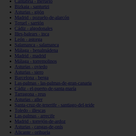
Cantabria - meruelo
Bizkaia - santurtzi
Asturias - gijón
Madrid - pozuelo-de-alarcón
Teruel - sarrión
Cádiz - algodonales
Illes-balears - inca
León - astorga
Salamanca - salamanca
Málaga - benalmádena
Madrid - madrid
Málaga - torremolinos
Asturias - oviedo
Asturias - siero
Barcelona - berga
Las-palmas - las-palmas-de-gran-canaria
Cádiz - el-puerto-de-santa-maría
Tarragona - reus
Asturias - aller
Santa-cruz-de-tenerife - santiago-del-teide
Toledo - illescas
Las-palmas - arrecife
Madrid - torrejón-de-ardoz
Asturias - cangas-de-onís
Alicante - orihuela