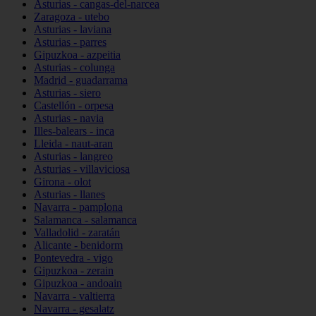
Asturias - cangas-del-narcea
Zaragoza - utebo
Asturias - laviana
Asturias - parres
Gipuzkoa - azpeitia
Asturias - colunga
Madrid - guadarrama
Asturias - siero
Castellón - orpesa
Asturias - navia
Illes-balears - inca
Lleida - naut-aran
Asturias - langreo
Asturias - villaviciosa
Girona - olot
Asturias - llanes
Navarra - pamplona
Salamanca - salamanca
Valladolid - zaratán
Alicante - benidorm
Pontevedra - vigo
Gipuzkoa - zerain
Gipuzkoa - andoain
Navarra - valtierra
Navarra - gesalatz