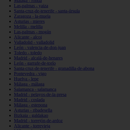
Málaga - ronda
Las-palmas - yaiza
Santa-cruz-de-tenerife - santa-úrsula
Zaragoza - la-muela
Asturias - mieres
Melilla - melilla
Las-palmas - mogán
Alicante - alcoi
Valladolid - valladolid
León - valencia-de-don-juan
Toledo - toledo
Madrid - alcalá-de-henares
León - garrafe-de-torío
Santa-cruz-de-tenerife - granadilla-de-abona
Pontevedra - vigo
Huelva - lepe
Málaga - málaga
Salamanca - salamanca
Madrid - pelayos-de-la-presa
Madrid - coslada
Málaga - estepona
Asturias - ribadesella
Bizkaia - galdakao
Madrid - torrejón-de-ardoz
Alicante - torrevieja