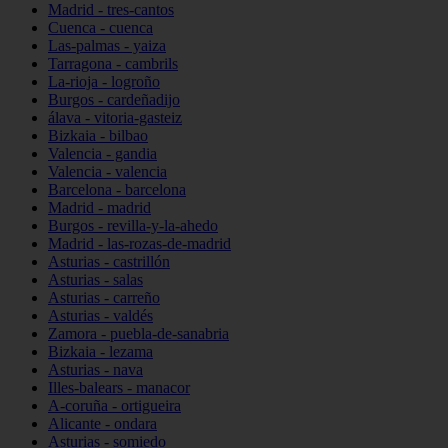
Madrid - tres-cantos
Cuenca - cuenca
Las-palmas - yaiza
Tarragona - cambrils
La-rioja - logroño
Burgos - cardeñadijo
álava - vitoria-gasteiz
Bizkaia - bilbao
Valencia - gandia
Valencia - valencia
Barcelona - barcelona
Madrid - madrid
Burgos - revilla-y-la-ahedo
Madrid - las-rozas-de-madrid
Asturias - castrillón
Asturias - salas
Asturias - carreño
Asturias - valdés
Zamora - puebla-de-sanabria
Bizkaia - lezama
Asturias - nava
Illes-balears - manacor
A-coruña - ortigueira
Alicante - ondara
Asturias - somiedo