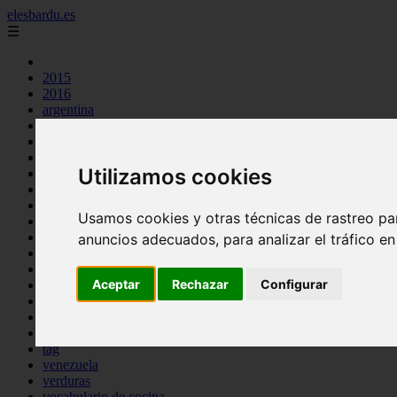
elesbardu.es
☰
2015
2016
argentina
arroz
aves
carnes
Utilizamos cookies
cocina casera
comidas
espana
Usamos cookies y otras técnicas de rastreo pa
huevos
mariscos
anuncios adecuados, para analizar el tráfico e
otros
pasta
Aceptar
Rechazar
Configurar
pescado
postres
producto
reposteria
tag
venezuela
verduras
vocabulario de cocina