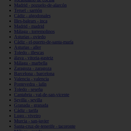
Madrid - pozuelo-de-alarcón
Teruel - sarrión
Cádiz - algodonales
Illes-balears - inca
Madrid - madrid
Málaga - torremolinos
Asturias - oviedo
Cádiz - el-puerto-de-santa-maría
Asturias - aller
Toledo - illescas
álava - vitoria-gasteiz
Málaga - marbella
Zaragoza - zaragoza
Barcelona - barcelona
Valencia - valencia
Pontevedra - lalín
Toledo - seseña
Cantabria - val-de-san-vicente
Sevilla - sevilla
Granada - granada
Cádiz - tarifa
Lugo - viveiro
Murcia - san-javier
Santa-cruz-de-tenerife - tacoronte