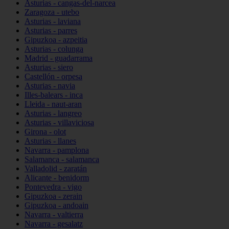
Asturias - cangas-del-narcea
Zaragoza - utebo
Asturias - laviana
Asturias - parres
Gipuzkoa - azpeitia
Asturias - colunga
Madrid - guadarrama
Asturias - siero
Castellón - orpesa
Asturias - navia
Illes-balears - inca
Lleida - naut-aran
Asturias - langreo
Asturias - villaviciosa
Girona - olot
Asturias - llanes
Navarra - pamplona
Salamanca - salamanca
Valladolid - zaratán
Alicante - benidorm
Pontevedra - vigo
Gipuzkoa - zerain
Gipuzkoa - andoain
Navarra - valtierra
Navarra - gesalatz