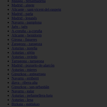
Málaga - benalmádena
Madrid - algete
Alicante - sant-vicent-del-raspeig
Madrid - parla
Madrid - leganés
Navarra - pamplona
Jaén - jaén
A-coruña - a-coruña
Alicante - benidorm
Girona - figueres
Zaragoza - zaragoza
Asturias - noreña
Asturias - gijón
Asturias - oviedo
Tarragona - tarragona
Madrid - pozuelo-de-alarcón
Asturias - mieres
Gipuzkoa - astigarraga
Navarra - erriberri
álava - ribera-alta
Gipuzkoa - san-sebastián
Navarra - galar
Asturias - peñamellera-baja
Asturias - lena
Bizkaia - galdakao