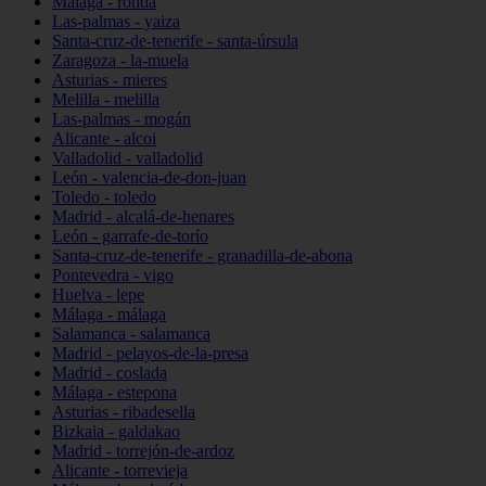
Málaga - ronda
Las-palmas - yaiza
Santa-cruz-de-tenerife - santa-úrsula
Zaragoza - la-muela
Asturias - mieres
Melilla - melilla
Las-palmas - mogán
Alicante - alcoi
Valladolid - valladolid
León - valencia-de-don-juan
Toledo - toledo
Madrid - alcalá-de-henares
León - garrafe-de-torío
Santa-cruz-de-tenerife - granadilla-de-abona
Pontevedra - vigo
Huelva - lepe
Málaga - málaga
Salamanca - salamanca
Madrid - pelayos-de-la-presa
Madrid - coslada
Málaga - estepona
Asturias - ribadesella
Bizkaia - galdakao
Madrid - torrejón-de-ardoz
Alicante - torrevieja