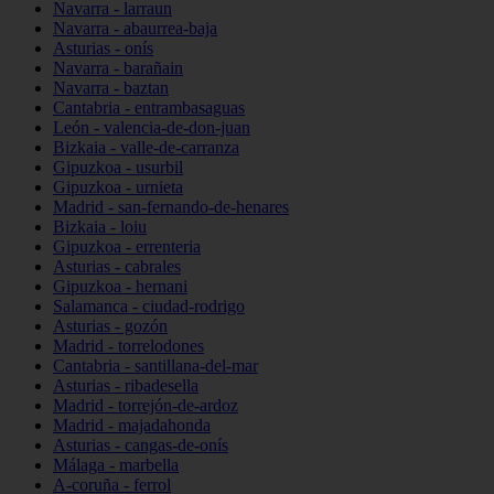
Navarra - larraun
Navarra - abaurrea-baja
Asturias - onís
Navarra - barañain
Navarra - baztan
Cantabria - entrambasaguas
León - valencia-de-don-juan
Bizkaia - valle-de-carranza
Gipuzkoa - usurbil
Gipuzkoa - urnieta
Madrid - san-fernando-de-henares
Bizkaia - loiu
Gipuzkoa - errenteria
Asturias - cabrales
Gipuzkoa - hernani
Salamanca - ciudad-rodrigo
Asturias - gozón
Madrid - torrelodones
Cantabria - santillana-del-mar
Asturias - ribadesella
Madrid - torrejón-de-ardoz
Madrid - majadahonda
Asturias - cangas-de-onís
Málaga - marbella
A-coruña - ferrol