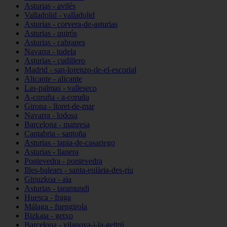
Asturias - avilés
Valladolid - valladolid
Asturias - corvera-de-asturias
Asturias - quirós
Asturias - cabranes
Navarra - tudela
Asturias - cudillero
Madrid - san-lorenzo-de-el-escorial
Alicante - alicante
Las-palmas - valleseco
A-coruña - a-coruña
Girona - lloret-de-mar
Navarra - lodosa
Barcelona - manresa
Cantabria - santoña
Asturias - tapia-de-casariego
Asturias - llanera
Pontevedra - pontevedra
Illes-balears - santa-eulària-des-riu
Gipuzkoa - aia
Asturias - taramundi
Huesca - fraga
Málaga - fuengirola
Bizkaia - getxo
Barcelona - vilanova-i-la-geltrú