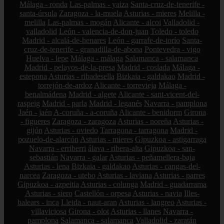
Málaga - ronda
Las-palmas - yaiza
Santa-cruz-de-tenerife -
santa-úrsula
Zaragoza - la-muela
Asturias - mieres
Melilla -
melilla
Las-palmas - mogán
Alicante - alcoi
Valladolid -
valladolid
León - valencia-de-don-juan
Toledo - toledo
Madrid - alcalá-de-henares
León - garrafe-de-torío
Santa-
cruz-de-tenerife - granadilla-de-abona
Pontevedra - vigo
Huelva - lepe
Málaga - málaga
Salamanca - salamanca
Madrid - pelayos-de-la-presa
Madrid - coslada
Málaga -
estepona
Asturias - ribadesella
Bizkaia - galdakao
Madrid -
torrejón-de-ardoz
Alicante - torrevieja
Málaga -
benalmádena
Madrid - algete
Alicante - sant-vicent-del-
raspeig
Madrid - parla
Madrid - leganés
Navarra - pamplona
Jaén - jaén
A-coruña - a-coruña
Alicante - benidorm
Girona
- figueres
Zaragoza - zaragoza
Asturias - noreña
Asturias -
gijón
Asturias - oviedo
Tarragona - tarragona
Madrid -
pozuelo-de-alarcón
Asturias - mieres
Gipuzkoa - astigarraga
Navarra - erriberri
álava - ribera-alta
Gipuzkoa - san-
sebastián
Navarra - galar
Asturias - peñamellera-baja
Asturias - lena
Bizkaia - galdakao
Asturias - cangas-del-
narcea
Zaragoza - utebo
Asturias - laviana
Asturias - parres
Gipuzkoa - azpeitia
Asturias - colunga
Madrid - guadarrama
Asturias - siero
Castellón - orpesa
Asturias - navia
Illes-
balears - inca
Lleida - naut-aran
Asturias - langreo
Asturias -
villaviciosa
Girona - olot
Asturias - llanes
Navarra -
pamplona
Salamanca - salamanca
Valladolid - zaratán