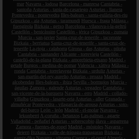
mar
Navarra - lodosa
Barcelona - manresa
Cantabria -
santoña
Asturias - tapia-de-casariego
Asturias - llanera
Pontevedra - pontevedra
Illes-balears - santa-eulària-des-riu
Gipuzkoa - aia
Asturias - taramundi
Huesca - fraga
Málaga -
fuengirola
Bizkaia - getxo
Barcelona - vilanova-i-la-geltrú
Castellón - benicàssim
Castellón - jérica
Gipuzkoa - zumaia
Murcia - san-javier
Santa-cruz-de-tenerife - tacoronte
Bizkaia - berriatua
Santa-cruz-de-tenerife - santa-cruz-de-
tenerife
La-rioja - calahorra
Girona - das
Asturias - piloña
Cantabria - santander
Alicante - torrevieja
Castellón -
castelló-de-la-plana
Bizkaia - amorebieta-etxano
Madrid -
getafe
Burgos - medina-de-pomar
Valencia - xàtiva
Málaga -
ronda
Cantabria - torrelavega
Bizkaia - urduliz
Asturias -
san-martín-del-rey-aurelio
Asturias - proaza
Madrid -
alcobendas
Illes-balears - ibiza
Sevilla - bormujos
Murcia -
águilas
Zamora - galende
Asturias - vegadeo
Cantabria -
san-vicente-de-la-barquera
Navarra - erro
Madrid - collado-
villalba
Gipuzkoa - lasarte-oria
Asturias - aller
Granada -
almuñécar
Pontevedra - vilagarcía-de-arousa
Asturias - soto-
del-barco
León - león
Madrid - el-molar
Navarra -
lekunberri
A-coruña - betanzos
Las-palmas - agaete
Valladolid - peñafiel
Asturias - sobrescobio
álava - asparrena
Zamora - fuentes-de-ropel
Madrid - móstoles
Navarra -
deierri
Bizkaia - valle-de-trápaga-trapagaran
Bizkaia -
gamiz-fika
Navarra - ultzama
Cuenca - el-peral
Almería -