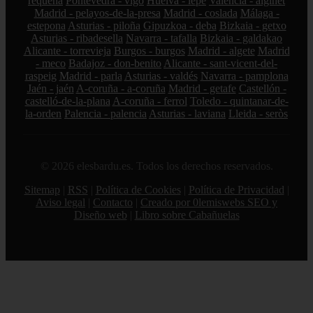
requena
Pontevedra - vigo
Huelva - lepe
Valencia - alginet
Madrid - pelayos-de-la-presa
Madrid - coslada
Málaga -
estepona
Asturias - piloña
Gipuzkoa - deba
Bizkaia - getxo
Asturias - ribadesella
Navarra - tafalla
Bizkaia - galdakao
Alicante - torrevieja
Burgos - burgos
Madrid - algete
Madrid
- meco
Badajoz - don-benito
Alicante - sant-vicent-del-
raspeig
Madrid - parla
Asturias - valdés
Navarra - pamplona
Jaén - jaén
A-coruña - a-coruña
Madrid - getafe
Castellón -
castelló-de-la-plana
A-coruña - ferrol
Toledo - quintanar-de-
la-orden
Palencia - palencia
Asturias - laviana
Lleida - seròs
© 2026 elesbardu.es. Todos los derechos reservados.
Sitemap
|
RSS
|
Política de Cookies
|
Política de Privacidad
|
Aviso legal
|
Contacto
|
Creado por 0lemiswebs SEO y
Diseño web
|
Libro sobre Cabañuelas