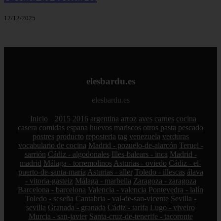
12/12/2025
elesbardu.es
elesbardu.es
Inicio
2015
2016
argentina
arroz
aves
carnes
cocina
casera
comidas
espana
huevos
mariscos
otros
pasta
pescado
postres
producto
reposteria
tag
venezuela
verduras
vocabulario de cocina
Madrid - pozuelo-de-alarcón
Teruel -
sarrión
Cádiz - algodonales
Illes-balears - inca
Madrid -
madrid
Málaga - torremolinos
Asturias - oviedo
Cádiz - el-
puerto-de-santa-maría
Asturias - aller
Toledo - illescas
álava
- vitoria-gasteiz
Málaga - marbella
Zaragoza - zaragoza
Barcelona - barcelona
Valencia - valencia
Pontevedra - lalín
Toledo - seseña
Cantabria - val-de-san-vicente
Sevilla -
sevilla
Granada - granada
Cádiz - tarifa
Lugo - viveiro
Murcia - san-javier
Santa-cruz-de-tenerife - tacoronte