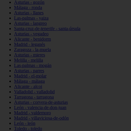
Asturias - gozón
Málaga - ronda
Asturias - llanes
Las-palmas - yaiza
Asturias - langreo
Santa-cruz-de-tenerife - santa-úrsula
Asturias - vegadeo
Alicante - benidorm
Madrid - leganés
Zaragoza - la-muela
Asturias - mieres
Melilla - melilla
Las-palmas - mogán
Asturias - parres
Madrid - el-molar
Málaga - málaga
Alicante - alcoi
Valladolid - valladolid
Tarragona - tarragona
Asturias - corvera-de-asturias
León - valencia-de-don-juan
Madrid - valdemoro
Madrid - villaviciosa-de-odón
León - león
Toledo - toledo