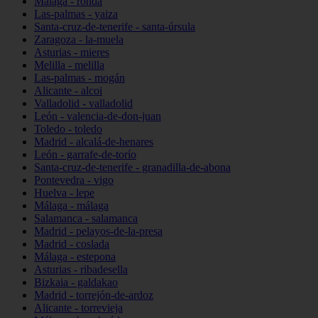
Málaga - ronda
Las-palmas - yaiza
Santa-cruz-de-tenerife - santa-úrsula
Zaragoza - la-muela
Asturias - mieres
Melilla - melilla
Las-palmas - mogán
Alicante - alcoi
Valladolid - valladolid
León - valencia-de-don-juan
Toledo - toledo
Madrid - alcalá-de-henares
León - garrafe-de-torío
Santa-cruz-de-tenerife - granadilla-de-abona
Pontevedra - vigo
Huelva - lepe
Málaga - málaga
Salamanca - salamanca
Madrid - pelayos-de-la-presa
Madrid - coslada
Málaga - estepona
Asturias - ribadesella
Bizkaia - galdakao
Madrid - torrejón-de-ardoz
Alicante - torrevieja