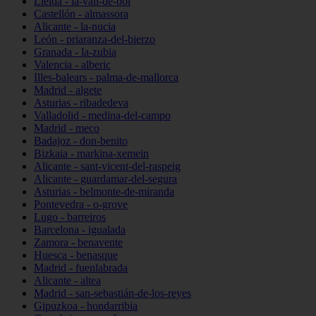
Lleida - la-vall-de-boí
Castellón - almassora
Alicante - la-nucia
León - priaranza-del-bierzo
Granada - la-zubia
Valencia - alberic
Illes-balears - palma-de-mallorca
Madrid - algete
Asturias - ribadedeva
Valladolid - medina-del-campo
Madrid - meco
Badajoz - don-benito
Bizkaia - markina-xemein
Alicante - sant-vicent-del-raspeig
Alicante - guardamar-del-segura
Asturias - belmonte-de-miranda
Pontevedra - o-grove
Lugo - barreiros
Barcelona - igualada
Zamora - benavente
Huesca - benasque
Madrid - fuenlabrada
Alicante - altea
Madrid - san-sebastián-de-los-reyes
Gipuzkoa - hondarribia