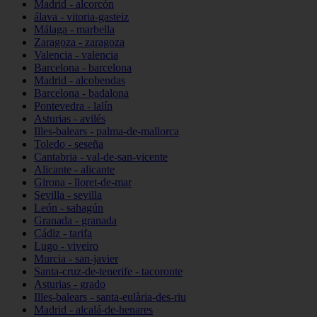
Madrid - alcorcón
álava - vitoria-gasteiz
Málaga - marbella
Zaragoza - zaragoza
Valencia - valencia
Barcelona - barcelona
Madrid - alcobendas
Barcelona - badalona
Pontevedra - lalín
Asturias - avilés
Illes-balears - palma-de-mallorca
Toledo - seseña
Cantabria - val-de-san-vicente
Alicante - alicante
Girona - lloret-de-mar
Sevilla - sevilla
León - sahagún
Granada - granada
Cádiz - tarifa
Lugo - viveiro
Murcia - san-javier
Santa-cruz-de-tenerife - tacoronte
Asturias - grado
Illes-balears - santa-eulària-des-riu
Madrid - alcalá-de-henares