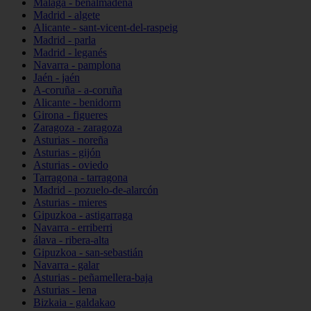
Málaga - benalmádena
Madrid - algete
Alicante - sant-vicent-del-raspeig
Madrid - parla
Madrid - leganés
Navarra - pamplona
Jaén - jaén
A-coruña - a-coruña
Alicante - benidorm
Girona - figueres
Zaragoza - zaragoza
Asturias - noreña
Asturias - gijón
Asturias - oviedo
Tarragona - tarragona
Madrid - pozuelo-de-alarcón
Asturias - mieres
Gipuzkoa - astigarraga
Navarra - erriberri
álava - ribera-alta
Gipuzkoa - san-sebastián
Navarra - galar
Asturias - peñamellera-baja
Asturias - lena
Bizkaia - galdakao