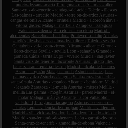
puerto-de-santa-maría
Tarragona - reus
Asturias - aller
Santa-cruz-de-tenerife - santiago-del-teide
Toledo - illescas
Las-palmas - arrecife
Madrid - torrejón-de-ardoz
Asturias -
cangas-de-onís
Alicante - orihuela
Madrid - alcorcón
álava -
vitoria-gasteiz
Málaga - marbella
Zaragoza - zaragoza
Valencia - valencia
Barcelona - barcelona
Madrid -
alcobendas
Barcelona - badalona
Pontevedra - lalín
Asturias
- avilés
Illes-balears - palma-de-mallorca
Toledo - seseña
Cantabria - val-de-san-vicente
Alicante - alicante
Girona -
lloret-de-mar
Sevilla - sevilla
León - sahagún
Granada -
granada
Cádiz - tarifa
Lugo - viveiro
Murcia - san-javier
Santa-cruz-de-tenerife - tacoronte
Asturias - grado
Illes-
balears - santa-eulària-des-riu
Madrid - alcalá-de-henares
Asturias - gozón
Málaga - ronda
Asturias - llanes
Las-
palmas - yaiza
Asturias - langreo
Santa-cruz-de-tenerife -
santa-úrsula
Asturias - vegadeo
Alicante - benidorm
Madrid
- leganés
Zaragoza - la-muela
Asturias - mieres
Melilla -
melilla
Las-palmas - mogán
Asturias - parres
Madrid - el-
molar
Málaga - málaga
Alicante - alcoi
Valladolid -
valladolid
Tarragona - tarragona
Asturias - corvera-de-
asturias
León - valencia-de-don-juan
Madrid - valdemoro
Madrid - villaviciosa-de-odón
León - león
Toledo - toledo
Madrid - san-fernando-de-henares
León - garrafe-de-torío
Santa-cruz-de-tenerife - granadilla-de-abona
Valencia -