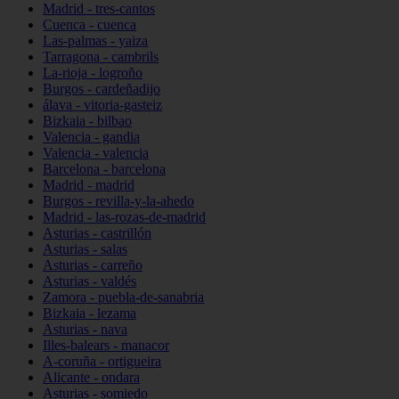
Madrid - tres-cantos
Cuenca - cuenca
Las-palmas - yaiza
Tarragona - cambrils
La-rioja - logroño
Burgos - cardeñadijo
álava - vitoria-gasteiz
Bizkaia - bilbao
Valencia - gandia
Valencia - valencia
Barcelona - barcelona
Madrid - madrid
Burgos - revilla-y-la-ahedo
Madrid - las-rozas-de-madrid
Asturias - castrillón
Asturias - salas
Asturias - carreño
Asturias - valdés
Zamora - puebla-de-sanabria
Bizkaia - lezama
Asturias - nava
Illes-balears - manacor
A-coruña - ortigueira
Alicante - ondara
Asturias - somiedo