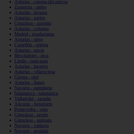
Asturias - cangas-del-narcea
Zaragoza - utebo
Asturias - laviana
Asturias - parres
Gipuzkoa - azpeitia
Asturias - colunga
Madrid - guadarrama
Asturias - siero
Castellón - orpesa
Asturias - navia
Illes-balears - inca
Lleida - naut-aran
Asturias - langreo
Asturias - villaviciosa
Girona - olot
Asturias - llanes
Navarra - pamplona
Salamanca - salamanca
Valladolid - zaratán
Alicante - benidorm
Pontevedra - vigo
Gipuzkoa - zerain
Gipuzkoa - andoain
Navarra - valtierra
Navarra - gesalatz