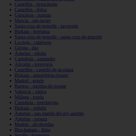
Castellón - benicàssim
Castellón - jérica
Gipuzkoa - zumaia
Murcia - san-javier
Santa-cruz-de-tenerife - tacoronte
Bizkaia - berriatua
Santa-cruz-de-tenerife - santa-cruz-de-tenerife
La-rioja - calahorra
Girona - das
Asturias - piloña
Cantabria - santander
Alicante - torrevieja
Castellón - castelló-de-la-plana
Bizkaia - amorebieta-etxano
Madrid - getafe
Burgos - medina-de-pomar
Valencia - xàtiva
Málaga - ronda
Cantabria - torrelavega
Bizkaia - urduliz
Asturias - san-martín-del-rey-aurelio
Asturias - proaza
Madrid - alcobendas
Illes-balears - ibiza
Sevilla - bormujos