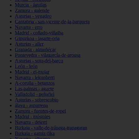
Murcia - águilas
Zamora - galende
Asturias - vegadeo
Cantabria - san-vicente-de-la-barquera
Navarra - erro
Madrid - collado-villalba
Gipuzkoa - lasarte-oria
Asturias - aller
Granada - almuñécar
Pontevedra - vilagarcía-de-arousa
Asturias - soto-del-barco
León - león
Madrid - el-molar
Navarra - lekunberri
A-coruña - betanzos
Las-palmas - agaete
Valladolid - peñafiel
Asturias - sobrescobio
álava - asparrena
Zamora - fuentes-de-ropel
Madrid - móstoles
Navarra - deierri
Bizkaia - valle-de-trápaga-trapagaran
Bizkaia - gamiz-fika
Navarra - ultzama