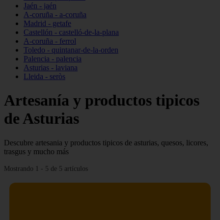
Jaén - jaén
A-coruña - a-coruña
Madrid - getafe
Castellón - castelló-de-la-plana
A-coruña - ferrol
Toledo - quintanar-de-la-orden
Palencia - palencia
Asturias - laviana
Lleida - seròs
Artesanía y productos tipicos
de Asturias
Descubre artesania y productos tipicos de asturias, quesos, licores,
trasgus y mucho más
Mostrando 1 - 5 de 5 artículos