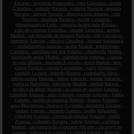
Alicante - benidorm
Pontevedra - vigo
Gipuzkoa - zerain
Gipuzkoa - andoain
Navarra - valtierra
Navarra - gesalatz
Navarra - larraun
Navarra - abaurrea-baja
Asturias - onís
Navarra - barañain
Navarra - baztan
Cantabria -
entrambasaguas
León - valencia-de-don-juan
Bizkaia -
valle-de-carranza
Gipuzkoa - usurbil
Gipuzkoa - urnieta
Madrid - san-fernando-de-henares
Bizkaia - loiu
Gipuzkoa -
errenteria
Asturias - cabrales
Gipuzkoa - hernani
Salamanca
- ciudad-rodrigo
Asturias - gozón
Madrid - torrelodones
Cantabria - santillana-del-mar
Asturias - ribadesella
Madrid -
torrejón-de-ardoz
Madrid - majadahonda
Asturias - cangas-
de-onís
Málaga - marbella
A-coruña - ferrol
Madrid - tres-
cantos
Cuenca - cuenca
Las-palmas - yaiza
Tarragona -
cambrils
La-rioja - logroño
Burgos - cardeñadijo
álava -
vitoria-gasteiz
Bizkaia - bilbao
Valencia - gandia
Valencia -
valencia
Barcelona - barcelona
Madrid - madrid
Burgos -
revilla-y-la-ahedo
Madrid - las-rozas-de-madrid
Asturias -
castrillón
Asturias - salas
Asturias - carreño
Asturias - valdés
Zamora - puebla-de-sanabria
Bizkaia - lezama
Asturias -
nava
Illes-balears - manacor
A-coruña - ortigueira
Alicante -
ondara
Asturias - somiedo
Asturias - avilés
Valladolid -
valladolid
Asturias - corvera-de-asturias
Asturias - quirós
Asturias - cabranes
Navarra - tudela
Asturias - cudillero
Madrid - san-lorenzo-de-el-escorial
Alicante - alicante
Las-
palmas - valleseco
A-coruña - a-coruña
Girona - lloret-de-