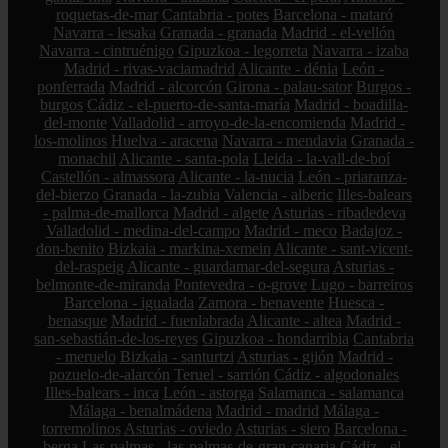
roquetas-de-mar
Cantabria - potes
Barcelona - mataró
Navarra - lesaka
Granada - granada
Madrid - el-vellón
Navarra - cintruénigo
Gipuzkoa - legorreta
Navarra - izaba
Madrid - rivas-vaciamadrid
Alicante - dénia
León -
ponferrada
Madrid - alcorcón
Girona - palau-sator
Burgos -
burgos
Cádiz - el-puerto-de-santa-maría
Madrid - boadilla-
del-monte
Valladolid - arroyo-de-la-encomienda
Madrid -
los-molinos
Huelva - aracena
Navarra - mendavia
Granada -
monachil
Alicante - santa-pola
Lleida - la-vall-de-boí
Castellón - almassora
Alicante - la-nucia
León - priaranza-
del-bierzo
Granada - la-zubia
Valencia - alberic
Illes-balears
- palma-de-mallorca
Madrid - algete
Asturias - ribadedeva
Valladolid - medina-del-campo
Madrid - meco
Badajoz -
don-benito
Bizkaia - markina-xemein
Alicante - sant-vicent-
del-raspeig
Alicante - guardamar-del-segura
Asturias -
belmonte-de-miranda
Pontevedra - o-grove
Lugo - barreiros
Barcelona - igualada
Zamora - benavente
Huesca -
benasque
Madrid - fuenlabrada
Alicante - altea
Madrid -
san-sebastián-de-los-reyes
Gipuzkoa - hondarribia
Cantabria
- meruelo
Bizkaia - santurtzi
Asturias - gijón
Madrid -
pozuelo-de-alarcón
Teruel - sarrión
Cádiz - algodonales
Illes-balears - inca
León - astorga
Salamanca - salamanca
Málaga - benalmádena
Madrid - madrid
Málaga -
torremolinos
Asturias - oviedo
Asturias - siero
Barcelona -
berga
Las-palmas - las-palmas-de-gran-canaria
Cádiz - el-