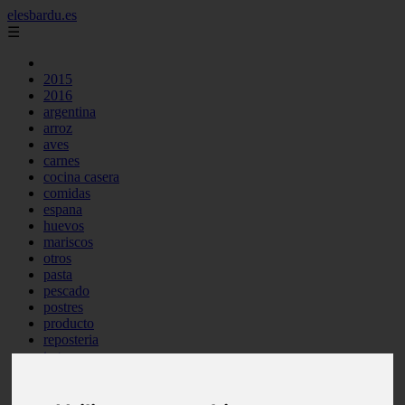
elesbardu.es
☰
2015
2016
argentina
arroz
aves
carnes
cocina casera
comidas
espana
huevos
mariscos
otros
pasta
pescado
postres
producto
reposteria
tag
venezuela
verduras
vocabulario de cocina