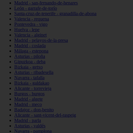
Madrid - san-fernando-de-henares
León - garrafe-de-torío
Santa-cruz-de-tenerife - granadilla-de-abona
Valencia - requena
Pontevedra - vigo
Huelva - lepe
Valencia - alginet
Madrid - pelayos-de-la-presa
Madrid - coslada
Málaga - estepona
Asturias - piloña
Gipuzkoa - deba
Bizkaia - getxo
Asturias - ribadesella
Navarra - tafalla
Bizkaia - galdakao
Alicante - torrevieja
Burgos - burgos
Madrid - algete
Madrid - meco
Badajoz - don-benito
Alicante - sant-vicent-del-raspeig
Madrid - parla
Asturias - valdés
Navarra - pamplona