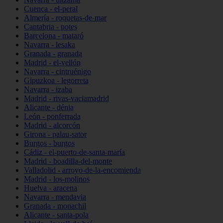
Cuenca - el-peral
Almería - roquetas-de-mar
Cantabria - potes
Barcelona - mataró
Navarra - lesaka
Granada - granada
Madrid - el-vellón
Navarra - cintruénigo
Gipuzkoa - legorreta
Navarra - izaba
Madrid - rivas-vaciamadrid
Alicante - dénia
León - ponferrada
Madrid - alcorcón
Girona - palau-sator
Burgos - burgos
Cádiz - el-puerto-de-santa-maría
Madrid - boadilla-del-monte
Valladolid - arroyo-de-la-encomienda
Madrid - los-molinos
Huelva - aracena
Navarra - mendavia
Granada - monachil
Alicante - santa-pola