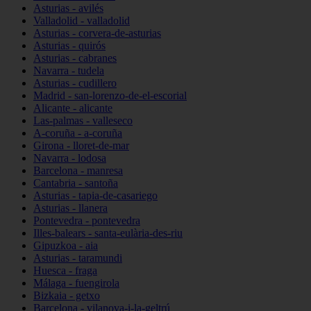
Asturias - avilés
Valladolid - valladolid
Asturias - corvera-de-asturias
Asturias - quirós
Asturias - cabranes
Navarra - tudela
Asturias - cudillero
Madrid - san-lorenzo-de-el-escorial
Alicante - alicante
Las-palmas - valleseco
A-coruña - a-coruña
Girona - lloret-de-mar
Navarra - lodosa
Barcelona - manresa
Cantabria - santoña
Asturias - tapia-de-casariego
Asturias - llanera
Pontevedra - pontevedra
Illes-balears - santa-eulària-des-riu
Gipuzkoa - aia
Asturias - taramundi
Huesca - fraga
Málaga - fuengirola
Bizkaia - getxo
Barcelona - vilanova-i-la-geltrú