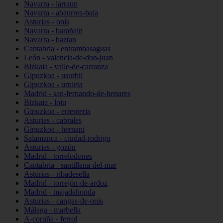
Navarra - larraun
Navarra - abaurrea-baja
Asturias - onís
Navarra - barañain
Navarra - baztan
Cantabria - entrambasaguas
León - valencia-de-don-juan
Bizkaia - valle-de-carranza
Gipuzkoa - usurbil
Gipuzkoa - urnieta
Madrid - san-fernando-de-henares
Bizkaia - loiu
Gipuzkoa - errenteria
Asturias - cabrales
Gipuzkoa - hernani
Salamanca - ciudad-rodrigo
Asturias - gozón
Madrid - torrelodones
Cantabria - santillana-del-mar
Asturias - ribadesella
Madrid - torrejón-de-ardoz
Madrid - majadahonda
Asturias - cangas-de-onís
Málaga - marbella
A-coruña - ferrol