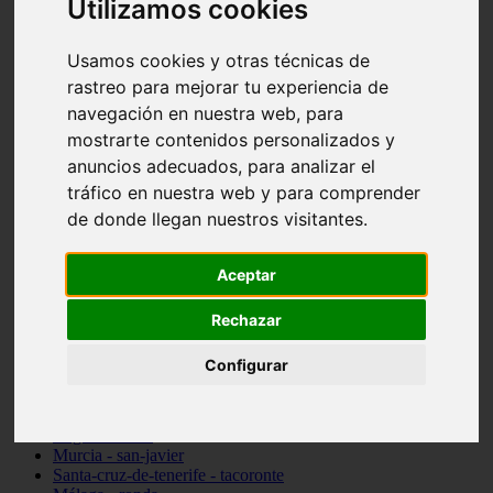
Utilizamos cookies
Madrid - pozuelo-de-alarcón
Teruel - sarrión
Usamos cookies y otras técnicas de
Cádiz - algodonales
Illes-balears - inca
rastreo para mejorar tu experiencia de
Madrid - madrid
navegación en nuestra web, para
Málaga - torremolinos
mostrarte contenidos personalizados y
Asturias - oviedo
Cádiz - el-puerto-de-santa-maría
anuncios adecuados, para analizar el
Asturias - aller
tráfico en nuestra web y para comprender
Toledo - illescas
de donde llegan nuestros visitantes.
álava - vitoria-gasteiz
Málaga - marbella
Zaragoza - zaragoza
Aceptar
Barcelona - barcelona
Valencia - valencia
Pontevedra - lalín
Rechazar
Toledo - seseña
Cantabria - val-de-san-vicente
Configurar
Sevilla - sevilla
Granada - granada
Cádiz - tarifa
Lugo - viveiro
Murcia - san-javier
Santa-cruz-de-tenerife - tacoronte