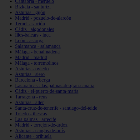
Cantabria - meruelo
Bizkaia - santurtzi
Asturias - gijón
Madrid - pozuelo-de-alarcón
Teruel - sarrión
Cádiz - algodonales
Illes-balears - inca
León - astorga
Salamanca - salamanca
Málaga - benalmádena
Madrid - madrid
Málaga - torremolinos
Asturias - oviedo
Asturias - siero
Barcelona - berga
Las-palmas - las-palmas-de-gran-canaria
Cádiz - el-puerto-de-santa-maría
Tarragona - reus
Asturias - aller
Santa-cruz-de-tenerife - santiago-del-teide
Toledo - illescas
Las-palmas - arrecife
Madrid - torrejón-de-ardoz
Asturias - cangas-de-onís
Alicante - orihuela