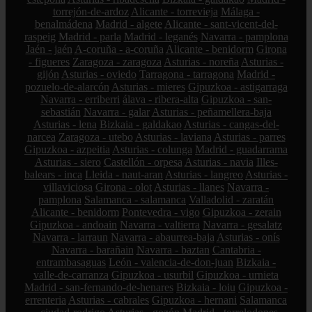
torrejón-de-ardoz
Alicante - torrevieja
Málaga -
benalmádena
Madrid - algete
Alicante - sant-vicent-del-
raspeig
Madrid - parla
Madrid - leganés
Navarra - pamplona
Jaén - jaén
A-coruña - a-coruña
Alicante - benidorm
Girona
- figueres
Zaragoza - zaragoza
Asturias - noreña
Asturias -
gijón
Asturias - oviedo
Tarragona - tarragona
Madrid -
pozuelo-de-alarcón
Asturias - mieres
Gipuzkoa - astigarraga
Navarra - erriberri
álava - ribera-alta
Gipuzkoa - san-
sebastián
Navarra - galar
Asturias - peñamellera-baja
Asturias - lena
Bizkaia - galdakao
Asturias - cangas-del-
narcea
Zaragoza - utebo
Asturias - laviana
Asturias - parres
Gipuzkoa - azpeitia
Asturias - colunga
Madrid - guadarrama
Asturias - siero
Castellón - orpesa
Asturias - navia
Illes-
balears - inca
Lleida - naut-aran
Asturias - langreo
Asturias -
villaviciosa
Girona - olot
Asturias - llanes
Navarra -
pamplona
Salamanca - salamanca
Valladolid - zaratán
Alicante - benidorm
Pontevedra - vigo
Gipuzkoa - zerain
Gipuzkoa - andoain
Navarra - valtierra
Navarra - gesalatz
Navarra - larraun
Navarra - abaurrea-baja
Asturias - onís
Navarra - barañain
Navarra - baztan
Cantabria -
entrambasaguas
León - valencia-de-don-juan
Bizkaia -
valle-de-carranza
Gipuzkoa - usurbil
Gipuzkoa - urnieta
Madrid - san-fernando-de-henares
Bizkaia - loiu
Gipuzkoa -
errenteria
Asturias - cabrales
Gipuzkoa - hernani
Salamanca