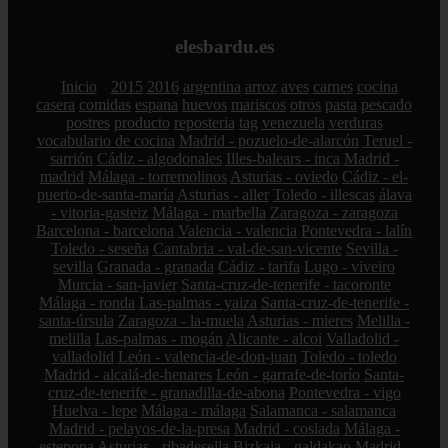
elesbardu.es
Inicio
2015
2016
argentina
arroz
aves
carnes
cocina
casera
comidas
espana
huevos
mariscos
otros
pasta
pescado
postres
producto
reposteria
tag
venezuela
verduras
vocabulario de cocina
Madrid - pozuelo-de-alarcón
Teruel -
sarrión
Cádiz - algodonales
Illes-balears - inca
Madrid -
madrid
Málaga - torremolinos
Asturias - oviedo
Cádiz - el-
puerto-de-santa-maría
Asturias - aller
Toledo - illescas
álava
- vitoria-gasteiz
Málaga - marbella
Zaragoza - zaragoza
Barcelona - barcelona
Valencia - valencia
Pontevedra - lalín
Toledo - seseña
Cantabria - val-de-san-vicente
Sevilla -
sevilla
Granada - granada
Cádiz - tarifa
Lugo - viveiro
Murcia - san-javier
Santa-cruz-de-tenerife - tacoronte
Málaga - ronda
Las-palmas - yaiza
Santa-cruz-de-tenerife -
santa-úrsula
Zaragoza - la-muela
Asturias - mieres
Melilla -
melilla
Las-palmas - mogán
Alicante - alcoi
Valladolid -
valladolid
León - valencia-de-don-juan
Toledo - toledo
Madrid - alcalá-de-henares
León - garrafe-de-torío
Santa-
cruz-de-tenerife - granadilla-de-abona
Pontevedra - vigo
Huelva - lepe
Málaga - málaga
Salamanca - salamanca
Madrid - pelayos-de-la-presa
Madrid - coslada
Málaga -
estepona
Asturias - ribadesella
Bizkaia - galdakao
Madrid -