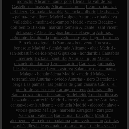
monachil
Alicante - santa-pola
Lleida - la-vall-de-boí
Castellón - almassora
Alicante - la-nucia
León - priaranza-
del-bierzo
Granada - la-zubia
Valencia - alberic
Illes-balears
- palma-de-mallorca
Madrid - algete
Asturias - ribadedeva
Valladolid - medina-del-campo
Madrid - meco
Badajoz -
don-benito
Bizkaia - markina-xemein
Alicante - sant-vicent-
del-raspeig
Alicante - guardamar-del-segura
Asturias -
belmonte-de-miranda
Pontevedra - o-grove
Lugo - barreiros
Barcelona - igualada
Zamora - benavente
Huesca -
benasque
Madrid - fuenlabrada
Alicante - altea
Madrid -
san-sebastián-de-los-reyes
Gipuzkoa - hondarribia
Cantabria
- meruelo
Bizkaia - santurtzi
Asturias - gijón
Madrid -
pozuelo-de-alarcón
Teruel - sarrión
Cádiz - algodonales
Illes-balears - inca
León - astorga
Salamanca - salamanca
Málaga - benalmádena
Madrid - madrid
Málaga -
torremolinos
Asturias - oviedo
Asturias - siero
Barcelona -
berga
Las-palmas - las-palmas-de-gran-canaria
Cádiz - el-
puerto-de-santa-maría
Tarragona - reus
Asturias - aller
Santa-cruz-de-tenerife - santiago-del-teide
Toledo - illescas
Las-palmas - arrecife
Madrid - torrejón-de-ardoz
Asturias -
cangas-de-onís
Alicante - orihuela
Madrid - alcorcón
álava -
vitoria-gasteiz
Málaga - marbella
Zaragoza - zaragoza
Valencia - valencia
Barcelona - barcelona
Madrid -
alcobendas
Barcelona - badalona
Pontevedra - lalín
Asturias
- avilés
Illes-balears - palma-de-mallorca
Toledo - seseña