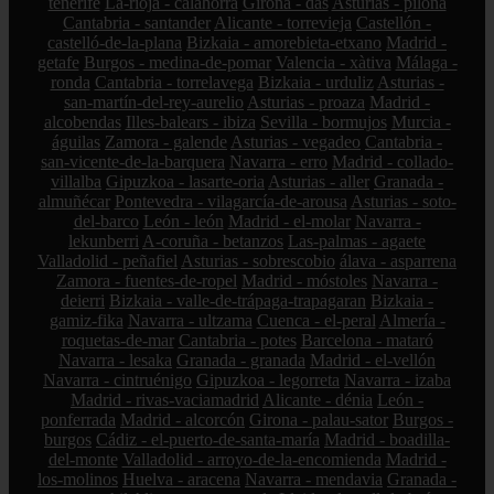
tenerife
La-rioja - calahorra
Girona - das
Asturias - piloña
Cantabria - santander
Alicante - torrevieja
Castellón -
castelló-de-la-plana
Bizkaia - amorebieta-etxano
Madrid -
getafe
Burgos - medina-de-pomar
Valencia - xàtiva
Málaga -
ronda
Cantabria - torrelavega
Bizkaia - urduliz
Asturias -
san-martín-del-rey-aurelio
Asturias - proaza
Madrid -
alcobendas
Illes-balears - ibiza
Sevilla - bormujos
Murcia -
águilas
Zamora - galende
Asturias - vegadeo
Cantabria -
san-vicente-de-la-barquera
Navarra - erro
Madrid - collado-
villalba
Gipuzkoa - lasarte-oria
Asturias - aller
Granada -
almuñécar
Pontevedra - vilagarcía-de-arousa
Asturias - soto-
del-barco
León - león
Madrid - el-molar
Navarra -
lekunberri
A-coruña - betanzos
Las-palmas - agaete
Valladolid - peñafiel
Asturias - sobrescobio
álava - asparrena
Zamora - fuentes-de-ropel
Madrid - móstoles
Navarra -
deierri
Bizkaia - valle-de-trápaga-trapagaran
Bizkaia -
gamiz-fika
Navarra - ultzama
Cuenca - el-peral
Almería -
roquetas-de-mar
Cantabria - potes
Barcelona - mataró
Navarra - lesaka
Granada - granada
Madrid - el-vellón
Navarra - cintruénigo
Gipuzkoa - legorreta
Navarra - izaba
Madrid - rivas-vaciamadrid
Alicante - dénia
León -
ponferrada
Madrid - alcorcón
Girona - palau-sator
Burgos -
burgos
Cádiz - el-puerto-de-santa-maría
Madrid - boadilla-
del-monte
Valladolid - arroyo-de-la-encomienda
Madrid -
los-molinos
Huelva - aracena
Navarra - mendavia
Granada -