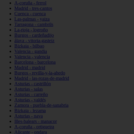
A-coruña - ferrol
Madrid - tres-cantos
Cuenca - cuenca
Las-palmas - yaiza
Tarragona - cambrils
La-rioja - logroño
Burgos - cardeñadijo
álava - vitoria-gasteiz
Bizkaia - bilbao
Valencia - gandia
Valencia - valencia
Barcelona - barcelona
Madrid - madrid
Burgos - revilla-y-la-ahedo
Madrid - las-rozas-de-madrid
Asturias - castrillón
Asturias - salas
Asturias - carreño
Asturias - valdés
Zamora - puebla-de-sanabria
Bizkaia - lezama
Asturias - nava
Illes-balears - manacor
A-coruña - ortigueira
Alicante - ondara