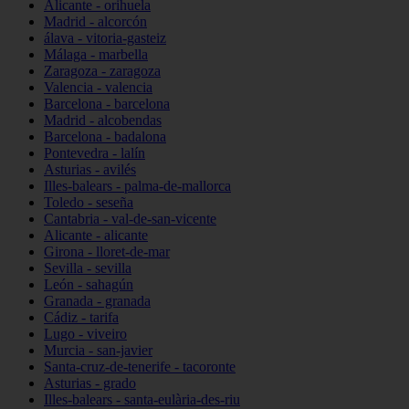
Alicante - orihuela
Madrid - alcorcón
álava - vitoria-gasteiz
Málaga - marbella
Zaragoza - zaragoza
Valencia - valencia
Barcelona - barcelona
Madrid - alcobendas
Barcelona - badalona
Pontevedra - lalín
Asturias - avilés
Illes-balears - palma-de-mallorca
Toledo - seseña
Cantabria - val-de-san-vicente
Alicante - alicante
Girona - lloret-de-mar
Sevilla - sevilla
León - sahagún
Granada - granada
Cádiz - tarifa
Lugo - viveiro
Murcia - san-javier
Santa-cruz-de-tenerife - tacoronte
Asturias - grado
Illes-balears - santa-eulària-des-riu