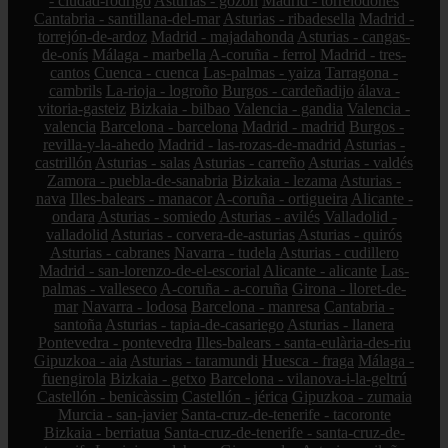
- ciudad-rodrigo
Asturias - gozón
Madrid - torrelodones
Cantabria - santillana-del-mar
Asturias - ribadesella
Madrid -
torrejón-de-ardoz
Madrid - majadahonda
Asturias - cangas-
de-onís
Málaga - marbella
A-coruña - ferrol
Madrid - tres-
cantos
Cuenca - cuenca
Las-palmas - yaiza
Tarragona -
cambrils
La-rioja - logroño
Burgos - cardeñadijo
álava -
vitoria-gasteiz
Bizkaia - bilbao
Valencia - gandia
Valencia -
valencia
Barcelona - barcelona
Madrid - madrid
Burgos -
revilla-y-la-ahedo
Madrid - las-rozas-de-madrid
Asturias -
castrillón
Asturias - salas
Asturias - carreño
Asturias - valdés
Zamora - puebla-de-sanabria
Bizkaia - lezama
Asturias -
nava
Illes-balears - manacor
A-coruña - ortigueira
Alicante -
ondara
Asturias - somiedo
Asturias - avilés
Valladolid -
valladolid
Asturias - corvera-de-asturias
Asturias - quirós
Asturias - cabranes
Navarra - tudela
Asturias - cudillero
Madrid - san-lorenzo-de-el-escorial
Alicante - alicante
Las-
palmas - valleseco
A-coruña - a-coruña
Girona - lloret-de-
mar
Navarra - lodosa
Barcelona - manresa
Cantabria -
santoña
Asturias - tapia-de-casariego
Asturias - llanera
Pontevedra - pontevedra
Illes-balears - santa-eulària-des-riu
Gipuzkoa - aia
Asturias - taramundi
Huesca - fraga
Málaga -
fuengirola
Bizkaia - getxo
Barcelona - vilanova-i-la-geltrú
Castellón - benicàssim
Castellón - jérica
Gipuzkoa - zumaia
Murcia - san-javier
Santa-cruz-de-tenerife - tacoronte
Bizkaia - berriatua
Santa-cruz-de-tenerife - santa-cruz-de-