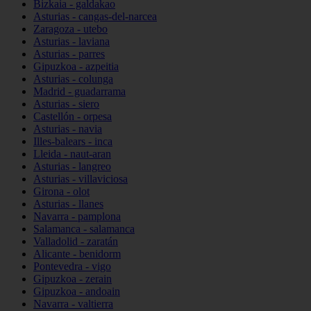
Bizkaia - galdakao
Asturias - cangas-del-narcea
Zaragoza - utebo
Asturias - laviana
Asturias - parres
Gipuzkoa - azpeitia
Asturias - colunga
Madrid - guadarrama
Asturias - siero
Castellón - orpesa
Asturias - navia
Illes-balears - inca
Lleida - naut-aran
Asturias - langreo
Asturias - villaviciosa
Girona - olot
Asturias - llanes
Navarra - pamplona
Salamanca - salamanca
Valladolid - zaratán
Alicante - benidorm
Pontevedra - vigo
Gipuzkoa - zerain
Gipuzkoa - andoain
Navarra - valtierra