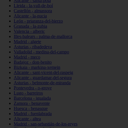
Alicante - santa-pola
Lleida - la-vall-de-boí
Castellón - almassora
Alicante - la-nucia
León - priaranza-del-bierzo
Granada - la-zubia
Valencia - alberic
Illes-balears - palma-de-mallorca
Madrid - algete
Asturias - ribadedeva
Valladolid - medina-del-campo
Madrid - meco
Badajoz - don-benito
Bizkaia - markina-xemein
Alicante - sant-vicent-del-raspeig
Alicante - guardamar-del-segura
Asturias - belmonte-de-miranda
Pontevedra - o-grove
Lugo - barreiros
Barcelona - igualada
Zamora - benavente
Huesca - benasque
Madrid - fuenlabrada
Alicante - altea
Madrid - san-sebastián-de-los-reyes