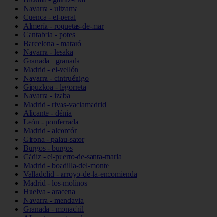
Navarra - ultzama
Cuenca - el-peral
Almería - roquetas-de-mar
Cantabria - potes
Barcelona - mataró
Navarra - lesaka
Granada - granada
Madrid - el-vellón
Navarra - cintruénigo
Gipuzkoa - legorreta
Navarra - izaba
Madrid - rivas-vaciamadrid
Alicante - dénia
León - ponferrada
Madrid - alcorcón
Girona - palau-sator
Burgos - burgos
Cádiz - el-puerto-de-santa-maría
Madrid - boadilla-del-monte
Valladolid - arroyo-de-la-encomienda
Madrid - los-molinos
Huelva - aracena
Navarra - mendavia
Granada - monachil