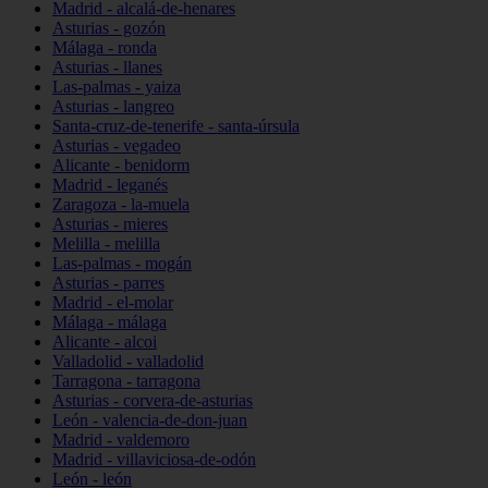
Madrid - alcalá-de-henares
Asturias - gozón
Málaga - ronda
Asturias - llanes
Las-palmas - yaiza
Asturias - langreo
Santa-cruz-de-tenerife - santa-úrsula
Asturias - vegadeo
Alicante - benidorm
Madrid - leganés
Zaragoza - la-muela
Asturias - mieres
Melilla - melilla
Las-palmas - mogán
Asturias - parres
Madrid - el-molar
Málaga - málaga
Alicante - alcoi
Valladolid - valladolid
Tarragona - tarragona
Asturias - corvera-de-asturias
León - valencia-de-don-juan
Madrid - valdemoro
Madrid - villaviciosa-de-odón
León - león