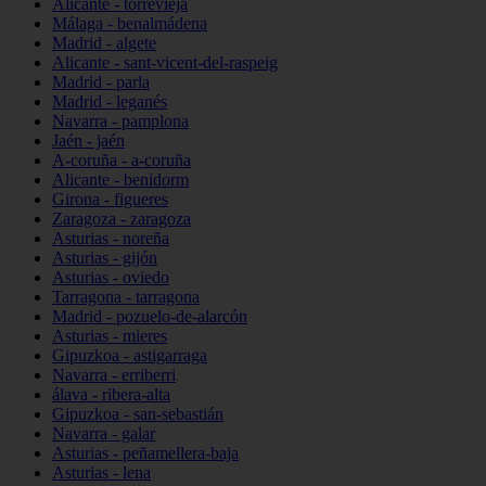
Alicante - torrevieja
Málaga - benalmádena
Madrid - algete
Alicante - sant-vicent-del-raspeig
Madrid - parla
Madrid - leganés
Navarra - pamplona
Jaén - jaén
A-coruña - a-coruña
Alicante - benidorm
Girona - figueres
Zaragoza - zaragoza
Asturias - noreña
Asturias - gijón
Asturias - oviedo
Tarragona - tarragona
Madrid - pozuelo-de-alarcón
Asturias - mieres
Gipuzkoa - astigarraga
Navarra - erriberri
álava - ribera-alta
Gipuzkoa - san-sebastián
Navarra - galar
Asturias - peñamellera-baja
Asturias - lena