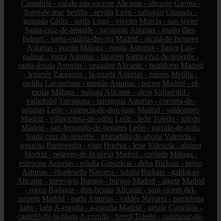
Cantabria - val-de-san-vicente
Alicante - alicante
Girona -
lloret-de-mar
Sevilla - sevilla
León - sahagún
Granada -
granada
Cádiz - tarifa
Lugo - viveiro
Murcia - san-javier
Santa-cruz-de-tenerife - tacoronte
Asturias - grado
Illes-
balears - santa-eulària-des-riu
Madrid - alcalá-de-henares
Asturias - gozón
Málaga - ronda
Asturias - llanes
Las-
palmas - yaiza
Asturias - langreo
Santa-cruz-de-tenerife -
santa-úrsula
Asturias - vegadeo
Alicante - benidorm
Madrid
- leganés
Zaragoza - la-muela
Asturias - mieres
Melilla -
melilla
Las-palmas - mogán
Asturias - parres
Madrid - el-
molar
Málaga - málaga
Alicante - alcoi
Valladolid -
valladolid
Tarragona - tarragona
Asturias - corvera-de-
asturias
León - valencia-de-don-juan
Madrid - valdemoro
Madrid - villaviciosa-de-odón
León - león
Toledo - toledo
Madrid - san-fernando-de-henares
León - garrafe-de-torío
Santa-cruz-de-tenerife - granadilla-de-abona
Valencia -
requena
Pontevedra - vigo
Huelva - lepe
Valencia - alginet
Madrid - pelayos-de-la-presa
Madrid - coslada
Málaga -
estepona
Asturias - piloña
Gipuzkoa - deba
Bizkaia - getxo
Asturias - ribadesella
Navarra - tafalla
Bizkaia - galdakao
Alicante - torrevieja
Burgos - burgos
Madrid - algete
Madrid
- meco
Badajoz - don-benito
Alicante - sant-vicent-del-
raspeig
Madrid - parla
Asturias - valdés
Navarra - pamplona
Jaén - jaén
A-coruña - a-coruña
Madrid - getafe
Castellón -
castelló-de-la-plana
A-coruña - ferrol
Toledo - quintanar-de-