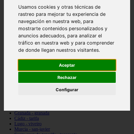
vocabulario de cocina
Usamos cookies y otras técnicas de
Madrid - pozuelo-de-alarcón
rastreo para mejorar tu experiencia de
Teruel - sarrión
navegación en nuestra web, para
Cádiz - algodonales
Illes-balears - inca
mostrarte contenidos personalizados y
Madrid - madrid
anuncios adecuados, para analizar el
Málaga - torremolinos
tráfico en nuestra web y para comprender
Asturias - oviedo
Cádiz - el-puerto-de-santa-maría
de donde llegan nuestros visitantes.
Asturias - aller
Toledo - illescas
álava - vitoria-gasteiz
Aceptar
Málaga - marbella
Zaragoza - zaragoza
Rechazar
Barcelona - barcelona
Valencia - valencia
Configurar
Pontevedra - lalín
Toledo - seseña
Cantabria - val-de-san-vicente
Sevilla - sevilla
Granada - granada
Cádiz - tarifa
Lugo - viveiro
Murcia - san-javier