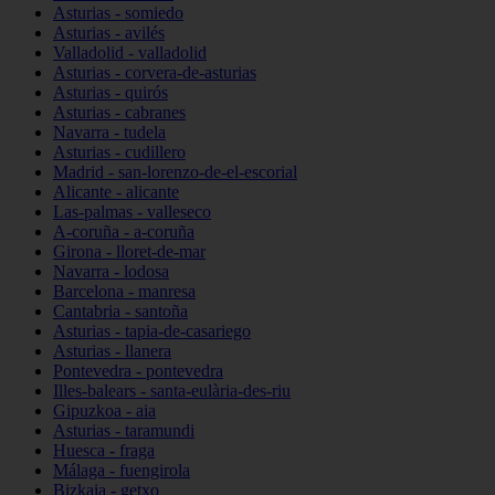
Asturias - somiedo
Asturias - avilés
Valladolid - valladolid
Asturias - corvera-de-asturias
Asturias - quirós
Asturias - cabranes
Navarra - tudela
Asturias - cudillero
Madrid - san-lorenzo-de-el-escorial
Alicante - alicante
Las-palmas - valleseco
A-coruña - a-coruña
Girona - lloret-de-mar
Navarra - lodosa
Barcelona - manresa
Cantabria - santoña
Asturias - tapia-de-casariego
Asturias - llanera
Pontevedra - pontevedra
Illes-balears - santa-eulària-des-riu
Gipuzkoa - aia
Asturias - taramundi
Huesca - fraga
Málaga - fuengirola
Bizkaia - getxo