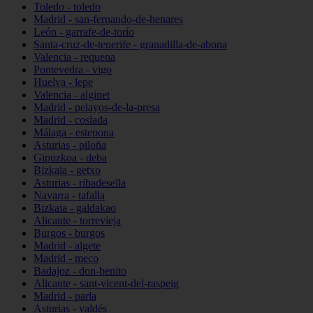
Toledo - toledo
Madrid - san-fernando-de-henares
León - garrafe-de-torío
Santa-cruz-de-tenerife - granadilla-de-abona
Valencia - requena
Pontevedra - vigo
Huelva - lepe
Valencia - alginet
Madrid - pelayos-de-la-presa
Madrid - coslada
Málaga - estepona
Asturias - piloña
Gipuzkoa - deba
Bizkaia - getxo
Asturias - ribadesella
Navarra - tafalla
Bizkaia - galdakao
Alicante - torrevieja
Burgos - burgos
Madrid - algete
Madrid - meco
Badajoz - don-benito
Alicante - sant-vicent-del-raspeig
Madrid - parla
Asturias - valdés