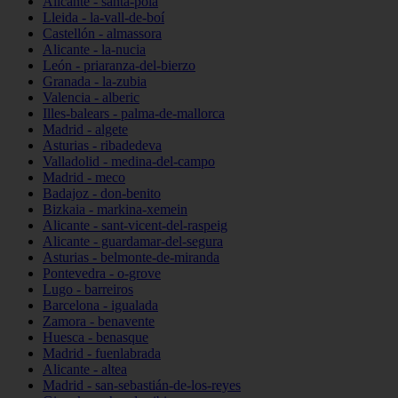
Alicante - santa-pola
Lleida - la-vall-de-boí
Castellón - almassora
Alicante - la-nucia
León - priaranza-del-bierzo
Granada - la-zubia
Valencia - alberic
Illes-balears - palma-de-mallorca
Madrid - algete
Asturias - ribadedeva
Valladolid - medina-del-campo
Madrid - meco
Badajoz - don-benito
Bizkaia - markina-xemein
Alicante - sant-vicent-del-raspeig
Alicante - guardamar-del-segura
Asturias - belmonte-de-miranda
Pontevedra - o-grove
Lugo - barreiros
Barcelona - igualada
Zamora - benavente
Huesca - benasque
Madrid - fuenlabrada
Alicante - altea
Madrid - san-sebastián-de-los-reyes