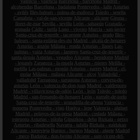
Valencia - valencia
Barcelona - barcelona
Madrid -
alcobendas
Barcelona - badalona
Pontevedra - lalín
Asturias
- avilés
Illes-balears - palma-de-mallorca
Toledo - seseña
Cantabria - val-de-san-vicente
Alicante - alicante
Girona -
lloret-de-mar
Sevilla - sevilla
León - sahagún
Granada -
granada
Cádiz - tarifa
Lugo - viveiro
Murcia - san-javier
Santa-cruz-de-tenerife - tacoronte
Asturias - grado
Illes-
balears - santa-eulària-des-riu
Madrid - alcalá-de-henares
Asturias - gozón
Málaga - ronda
Asturias - llanes
Las-
palmas - yaiza
Asturias - langreo
Santa-cruz-de-tenerife -
santa-úrsula
Asturias - vegadeo
Alicante - benidorm
Madrid
- leganés
Zaragoza - la-muela
Asturias - mieres
Melilla -
melilla
Las-palmas - mogán
Asturias - parres
Madrid - el-
molar
Málaga - málaga
Alicante - alcoi
Valladolid -
valladolid
Tarragona - tarragona
Asturias - corvera-de-
asturias
León - valencia-de-don-juan
Madrid - valdemoro
Madrid - villaviciosa-de-odón
León - león
Toledo - toledo
Madrid - san-fernando-de-henares
León - garrafe-de-torío
Santa-cruz-de-tenerife - granadilla-de-abona
Valencia -
requena
Pontevedra - vigo
Huelva - lepe
Valencia - alginet
Madrid - pelayos-de-la-presa
Madrid - coslada
Málaga -
estepona
Asturias - piloña
Gipuzkoa - deba
Bizkaia - getxo
Asturias - ribadesella
Navarra - tafalla
Bizkaia - galdakao
Alicante - torrevieja
Burgos - burgos
Madrid - algete
Madrid
- meco
Badajoz - don-benito
Alicante - sant-vicent-del-