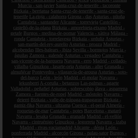
Murcia - san-javier
Santa-cruz-de-tenerife - tacoronte
Bizkaia - berriatua
Santa-cruz-de-tenerife - santa-cruz-de-
tenerife
La-rioja - calahorra
Girona - das
Asturias - piloña
Cantabria - santander
Alicante - torrevieja
Castellón -
castelló-de-la-plana
Bizkaia - amorebieta-etxano
Madrid -
getafe
Burgos - medina-de-pomar
Valencia - xàtiva
Málaga -
ronda
Cantabria - torrelavega
Bizkaia - urduliz
Asturias -
san-martín-del-rey-aurelio
Asturias - proaza
Madrid -
alcobendas
Illes-balears - ibiza
Sevilla - bormujos
Murcia -
águilas
Zamora - galende
Asturias - vegadeo
Cantabria -
san-vicente-de-la-barquera
Navarra - erro
Madrid - collado-
villalba
Gipuzkoa - lasarte-oria
Asturias - aller
Granada -
almuñécar
Pontevedra - vilagarcía-de-arousa
Asturias - soto-
del-barco
León - león
Madrid - el-molar
Navarra -
lekunberri
A-coruña - betanzos
Las-palmas - agaete
Valladolid - peñafiel
Asturias - sobrescobio
álava - asparrena
Zamora - fuentes-de-ropel
Madrid - móstoles
Navarra -
deierri
Bizkaia - valle-de-trápaga-trapagaran
Bizkaia -
gamiz-fika
Navarra - ultzama
Cuenca - el-peral
Almería -
roquetas-de-mar
Cantabria - potes
Barcelona - mataró
Navarra - lesaka
Granada - granada
Madrid - el-vellón
Navarra - cintruénigo
Gipuzkoa - legorreta
Navarra - izaba
Madrid - rivas-vaciamadrid
Alicante - dénia
León -
ponferrada
Madrid - alcorcón
Girona - palau-sator
Burgos -