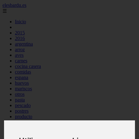
elesbardu.es
☰
Inicio
2015
2016
argentina
arroz
aves
carnes
cocina casera
comidas
espana
huevos
mariscos
otros
pasta
pescado
postres
producto
reposteria
tag
venezuela
verduras