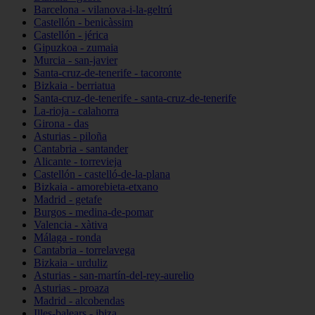
Barcelona - vilanova-i-la-geltrú
Castellón - benicàssim
Castellón - jérica
Gipuzkoa - zumaia
Murcia - san-javier
Santa-cruz-de-tenerife - tacoronte
Bizkaia - berriatua
Santa-cruz-de-tenerife - santa-cruz-de-tenerife
La-rioja - calahorra
Girona - das
Asturias - piloña
Cantabria - santander
Alicante - torrevieja
Castellón - castelló-de-la-plana
Bizkaia - amorebieta-etxano
Madrid - getafe
Burgos - medina-de-pomar
Valencia - xàtiva
Málaga - ronda
Cantabria - torrelavega
Bizkaia - urduliz
Asturias - san-martín-del-rey-aurelio
Asturias - proaza
Madrid - alcobendas
Illes-balears - ibiza