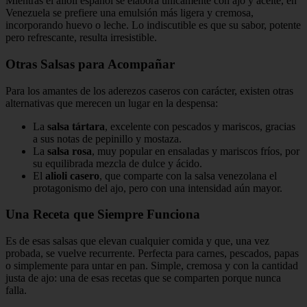
Mientras el alioli español se elabora únicamente con ajo y aceite, en
Venezuela se prefiere una emulsión más ligera y cremosa,
incorporando huevo o leche. Lo indiscutible es que su sabor, potente
pero refrescante, resulta irresistible.
Otras Salsas para Acompañar
Para los amantes de los aderezos caseros con carácter, existen otras
alternativas que merecen un lugar en la despensa:
La
salsa tártara
, excelente con pescados y mariscos, gracias
a sus notas de pepinillo y mostaza.
La
salsa rosa
, muy popular en ensaladas y mariscos fríos, por
su equilibrada mezcla de dulce y ácido.
El
alioli casero
, que comparte con la salsa venezolana el
protagonismo del ajo, pero con una intensidad aún mayor.
Una Receta que Siempre Funciona
Es de esas salsas que elevan cualquier comida y que, una vez
probada, se vuelve recurrente. Perfecta para carnes, pescados, papas
o simplemente para untar en pan. Simple, cremosa y con la cantidad
justa de ajo: una de esas recetas que se comparten porque nunca
falla.