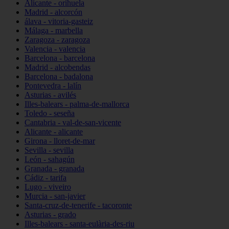
Alicante - orihuela
Madrid - alcorcón
álava - vitoria-gasteiz
Málaga - marbella
Zaragoza - zaragoza
Valencia - valencia
Barcelona - barcelona
Madrid - alcobendas
Barcelona - badalona
Pontevedra - lalín
Asturias - avilés
Illes-balears - palma-de-mallorca
Toledo - seseña
Cantabria - val-de-san-vicente
Alicante - alicante
Girona - lloret-de-mar
Sevilla - sevilla
León - sahagún
Granada - granada
Cádiz - tarifa
Lugo - viveiro
Murcia - san-javier
Santa-cruz-de-tenerife - tacoronte
Asturias - grado
Illes-balears - santa-eulària-des-riu