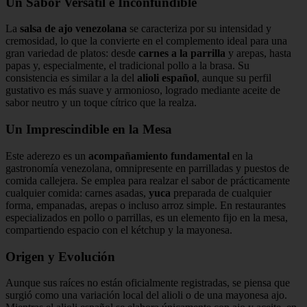
Un Sabor Versátil e Inconfundible
La
salsa de ajo venezolana
se caracteriza por su intensidad y
cremosidad, lo que la convierte en el complemento ideal para una
gran variedad de platos: desde
carnes a la parrilla
y arepas, hasta
papas y, especialmente, el tradicional pollo a la brasa. Su
consistencia es similar a la del
alioli español
, aunque su perfil
gustativo es más suave y armonioso, logrado mediante aceite de
sabor neutro y un toque cítrico que la realza.
Un Imprescindible en la Mesa
Este aderezo es un
acompañamiento fundamental
en la
gastronomía venezolana, omnipresente en parrilladas y puestos de
comida callejera. Se emplea para realzar el sabor de prácticamente
cualquier comida: carnes asadas,
yuca
preparada de cualquier
forma, empanadas, arepas o incluso arroz simple. En restaurantes
especializados en pollo o parrillas, es un elemento fijo en la mesa,
compartiendo espacio con el kétchup y la mayonesa.
Origen y Evolución
Aunque sus raíces no están oficialmente registradas, se piensa que
surgió como una variación local del alioli o de una mayonesa ajo.