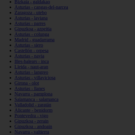
Bizkaia - galdakao
Asturias - cangas-del-narcea
Zaragoza - utebo
Asturias - laviana
Asturias - parres
Gipuzkoa - azpeitia
Asturias - colunga
Madrid - guadarrama
Asturias - siero
Castellón - orpesa
Asturias - navia
Illes-balears - inca
Lleida - naut-aran
Asturias - langreo
Asturias - villaviciosa
Girona - olot
Asturias - llanes
Navarra - pamplona
Salamanca - salamanca
Valladolid - zaratán
Alicante - benidorm
Pontevedra - vigo
Gipuzkoa - zerain
Gipuzkoa - andoain
Navarra - valtierra