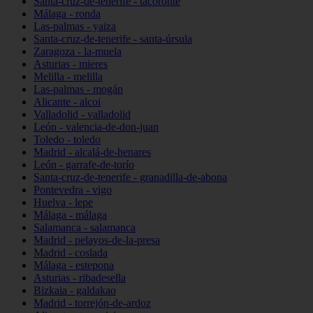
Santa-cruz-de-tenerife - tacoronte
Málaga - ronda
Las-palmas - yaiza
Santa-cruz-de-tenerife - santa-úrsula
Zaragoza - la-muela
Asturias - mieres
Melilla - melilla
Las-palmas - mogán
Alicante - alcoi
Valladolid - valladolid
León - valencia-de-don-juan
Toledo - toledo
Madrid - alcalá-de-henares
León - garrafe-de-torío
Santa-cruz-de-tenerife - granadilla-de-abona
Pontevedra - vigo
Huelva - lepe
Málaga - málaga
Salamanca - salamanca
Madrid - pelayos-de-la-presa
Madrid - coslada
Málaga - estepona
Asturias - ribadesella
Bizkaia - galdakao
Madrid - torrejón-de-ardoz