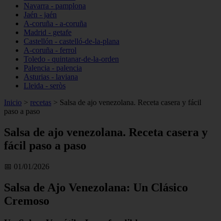
Navarra - pamplona
Jaén - jaén
A-coruña - a-coruña
Madrid - getafe
Castellón - castelló-de-la-plana
A-coruña - ferrol
Toledo - quintanar-de-la-orden
Palencia - palencia
Asturias - laviana
Lleida - seròs
Inicio
>
recetas
>
Salsa de ajo venezolana. Receta casera y fácil
paso a paso
Salsa de ajo venezolana. Receta casera y
fácil paso a paso
📅 01/01/2026
Salsa de Ajo Venezolana: Un Clásico
Cremoso