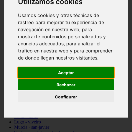
Utilizamos cookies
vocabulario de cocina
Madrid - pozuelo-de-alarcón
Usamos cookies y otras técnicas de
Teruel - sarrión
Cádiz - algodonales
rastreo para mejorar tu experiencia de
Illes-balears - inca
navegación en nuestra web, para
Madrid - madrid
mostrarte contenidos personalizados y
Málaga - torremolinos
Asturias - oviedo
anuncios adecuados, para analizar el
Cádiz - el-puerto-de-santa-maría
tráfico en nuestra web y para comprender
Asturias - aller
de donde llegan nuestros visitantes.
Toledo - illescas
álava - vitoria-gasteiz
Málaga - marbella
Aceptar
Zaragoza - zaragoza
Barcelona - barcelona
Rechazar
Valencia - valencia
Pontevedra - lalín
Toledo - seseña
Configurar
Cantabria - val-de-san-vicente
Sevilla - sevilla
Granada - granada
Cádiz - tarifa
Lugo - viveiro
Murcia - san-javier