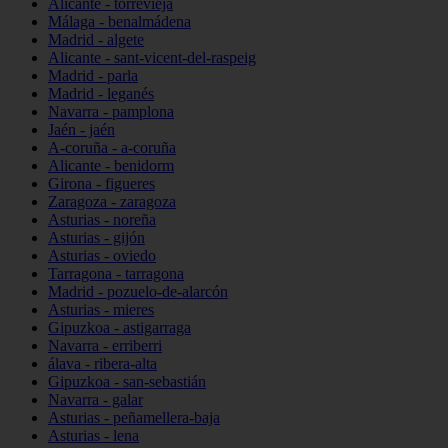
Alicante - torrevieja
Málaga - benalmádena
Madrid - algete
Alicante - sant-vicent-del-raspeig
Madrid - parla
Madrid - leganés
Navarra - pamplona
Jaén - jaén
A-coruña - a-coruña
Alicante - benidorm
Girona - figueres
Zaragoza - zaragoza
Asturias - noreña
Asturias - gijón
Asturias - oviedo
Tarragona - tarragona
Madrid - pozuelo-de-alarcón
Asturias - mieres
Gipuzkoa - astigarraga
Navarra - erriberri
álava - ribera-alta
Gipuzkoa - san-sebastián
Navarra - galar
Asturias - peñamellera-baja
Asturias - lena