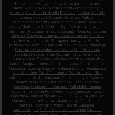
Huelva - lepe
Málaga - málaga
Salamanca - salamanca
Madrid - pelayos-de-la-presa
Madrid - coslada
Málaga -
estepona
Asturias - ribadesella
Bizkaia - galdakao
Madrid -
torrejón-de-ardoz
Alicante - torrevieja
Málaga -
benalmádena
Madrid - algete
Alicante - sant-vicent-del-
raspeig
Madrid - parla
Madrid - leganés
Navarra - pamplona
Jaén - jaén
A-coruña - a-coruña
Alicante - benidorm
Girona
- figueres
Zaragoza - zaragoza
Asturias - noreña
Asturias -
gijón
Asturias - oviedo
Tarragona - tarragona
Madrid -
pozuelo-de-alarcón
Asturias - mieres
Gipuzkoa - astigarraga
Navarra - erriberri
álava - ribera-alta
Gipuzkoa - san-
sebastián
Navarra - galar
Asturias - peñamellera-baja
Asturias - lena
Bizkaia - galdakao
Asturias - cangas-del-
narcea
Zaragoza - utebo
Asturias - laviana
Asturias - parres
Gipuzkoa - azpeitia
Asturias - colunga
Madrid - guadarrama
Asturias - siero
Castellón - orpesa
Asturias - navia
Illes-
balears - inca
Lleida - naut-aran
Asturias - langreo
Asturias -
villaviciosa
Girona - olot
Asturias - llanes
Navarra -
pamplona
Salamanca - salamanca
Valladolid - zaratán
Alicante - benidorm
Pontevedra - vigo
Gipuzkoa - zerain
Gipuzkoa - andoain
Navarra - valtierra
Navarra - gesalatz
Navarra - larraun
Navarra - abaurrea-baja
Asturias - onís
Navarra - barañain
Navarra - baztan
Cantabria -
entrambasaguas
León - valencia-de-don-juan
Bizkaia -
valle-de-carranza
Gipuzkoa - usurbil
Gipuzkoa - urnieta