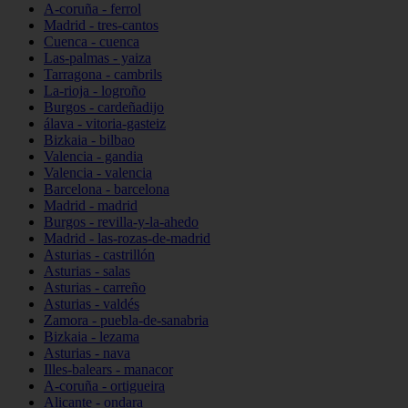
A-coruña - ferrol
Madrid - tres-cantos
Cuenca - cuenca
Las-palmas - yaiza
Tarragona - cambrils
La-rioja - logroño
Burgos - cardeñadijo
álava - vitoria-gasteiz
Bizkaia - bilbao
Valencia - gandia
Valencia - valencia
Barcelona - barcelona
Madrid - madrid
Burgos - revilla-y-la-ahedo
Madrid - las-rozas-de-madrid
Asturias - castrillón
Asturias - salas
Asturias - carreño
Asturias - valdés
Zamora - puebla-de-sanabria
Bizkaia - lezama
Asturias - nava
Illes-balears - manacor
A-coruña - ortigueira
Alicante - ondara