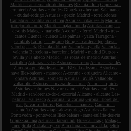
Madrid - san-fernando-de-henares
Bizkaia - loiu
Gipuzkoa -
errenteria
Asturias - cabrales
Gipuzkoa - hernani
Salamanca
- ciudad-rodrigo
Asturias - gozón
Madrid - torrelodones
Cantabria - santillana-del-mar
Asturias - ribadesella
Madrid -
torrejón-de-ardoz
Madrid - majadahonda
Asturias - cangas-
de-onís
Málaga - marbella
A-coruña - ferrol
Madrid - tres-
cantos
Cuenca - cuenca
Las-palmas - yaiza
Tarragona -
cambrils
La-rioja - logroño
Burgos - cardeñadijo
álava -
vitoria-gasteiz
Bizkaia - bilbao
Valencia - gandia
Valencia -
valencia
Barcelona - barcelona
Madrid - madrid
Burgos -
revilla-y-la-ahedo
Madrid - las-rozas-de-madrid
Asturias -
castrillón
Asturias - salas
Asturias - carreño
Asturias - valdés
Zamora - puebla-de-sanabria
Bizkaia - lezama
Asturias -
nava
Illes-balears - manacor
A-coruña - ortigueira
Alicante -
ondara
Asturias - somiedo
Asturias - avilés
Valladolid -
valladolid
Asturias - corvera-de-asturias
Asturias - quirós
Asturias - cabranes
Navarra - tudela
Asturias - cudillero
Madrid - san-lorenzo-de-el-escorial
Alicante - alicante
Las-
palmas - valleseco
A-coruña - a-coruña
Girona - lloret-de-
mar
Navarra - lodosa
Barcelona - manresa
Cantabria -
santoña
Asturias - tapia-de-casariego
Asturias - llanera
Pontevedra - pontevedra
Illes-balears - santa-eulària-des-riu
Gipuzkoa - aia
Asturias - taramundi
Huesca - fraga
Málaga -
fuengirola
Bizkaia - getxo
Barcelona - vilanova-i-la-geltrú
Castellón - benicàssim
Castellón - jérica
Gipuzkoa - zumaia