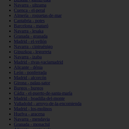
Navarra - ultzama
Cuenca - el-peral
Almería - roquetas-de-mar
Cantabria - potes
Barcelona - mataró
Navarra - lesaka
Granada - granada
Madrid - el-vellón
Navarra - cintruénigo
Gipuzkoa - legorreta
Navarra - izaba
Madrid - rivas-vaciamadrid
Alicante - dénia
León - ponferrada
Madrid - alcorcón
Girona - palau-sator
Burgos - burgos
Cádiz - el-puerto-de-santa-maría
Madrid - boadilla-del-monte
Valladolid - arroyo-de-la-encomienda
Madrid - los-molinos
Huelva - aracena
Navarra - mendavia
Granada - monachil