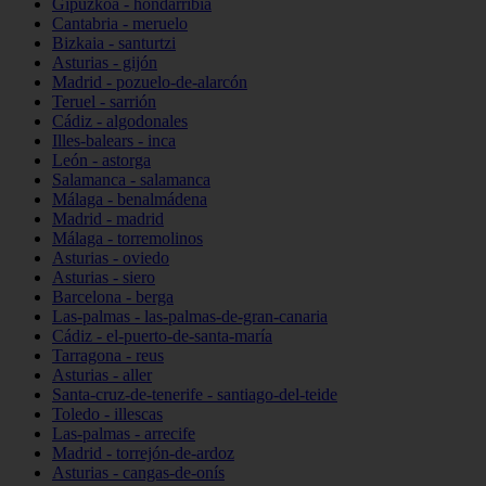
Gipuzkoa - hondarribia
Cantabria - meruelo
Bizkaia - santurtzi
Asturias - gijón
Madrid - pozuelo-de-alarcón
Teruel - sarrión
Cádiz - algodonales
Illes-balears - inca
León - astorga
Salamanca - salamanca
Málaga - benalmádena
Madrid - madrid
Málaga - torremolinos
Asturias - oviedo
Asturias - siero
Barcelona - berga
Las-palmas - las-palmas-de-gran-canaria
Cádiz - el-puerto-de-santa-maría
Tarragona - reus
Asturias - aller
Santa-cruz-de-tenerife - santiago-del-teide
Toledo - illescas
Las-palmas - arrecife
Madrid - torrejón-de-ardoz
Asturias - cangas-de-onís