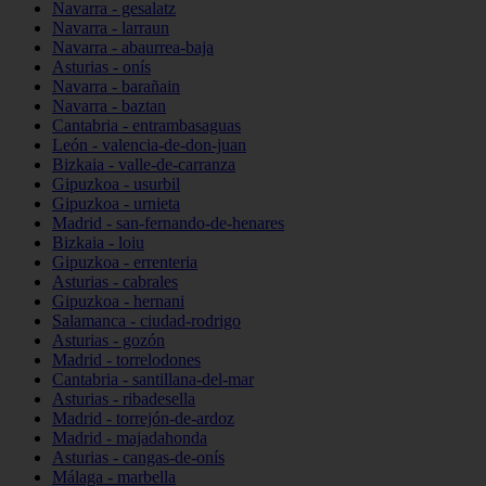
Navarra - gesalatz
Navarra - larraun
Navarra - abaurrea-baja
Asturias - onís
Navarra - barañain
Navarra - baztan
Cantabria - entrambasaguas
León - valencia-de-don-juan
Bizkaia - valle-de-carranza
Gipuzkoa - usurbil
Gipuzkoa - urnieta
Madrid - san-fernando-de-henares
Bizkaia - loiu
Gipuzkoa - errenteria
Asturias - cabrales
Gipuzkoa - hernani
Salamanca - ciudad-rodrigo
Asturias - gozón
Madrid - torrelodones
Cantabria - santillana-del-mar
Asturias - ribadesella
Madrid - torrejón-de-ardoz
Madrid - majadahonda
Asturias - cangas-de-onís
Málaga - marbella