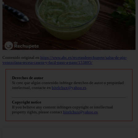
Contenido original en
https://www.abc.es/recetasderechupete/salsa-de-ajo-
venezolana-receta-casera-y-facil-paso-a-paso/153895/
Derechos de autor
Si cree que algún contenido infringe derechos de autor o propiedad
intelectual, contacte en
bitelchux@yahoo.es
.
Copyright notice
If you believe any content infringes copyright or intellectual
property rights, please contact
bitelchux@yahoo.es
.