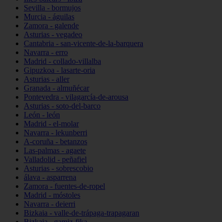
Sevilla - bormujos
Murcia - águilas
Zamora - galende
Asturias - vegadeo
Cantabria - san-vicente-de-la-barquera
Navarra - erro
Madrid - collado-villalba
Gipuzkoa - lasarte-oria
Asturias - aller
Granada - almuñécar
Pontevedra - vilagarcía-de-arousa
Asturias - soto-del-barco
León - león
Madrid - el-molar
Navarra - lekunberri
A-coruña - betanzos
Las-palmas - agaete
Valladolid - peñafiel
Asturias - sobrescobio
álava - asparrena
Zamora - fuentes-de-ropel
Madrid - móstoles
Navarra - deierri
Bizkaia - valle-de-trápaga-trapagaran
Bizkaia - gamiz-fika