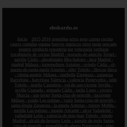
elesbardu.es
Inicio
2015
2016
argentina
arroz
aves
carnes
cocina
casera
comidas
espana
huevos
mariscos
otros
pasta
pescado
postres
producto
reposteria
tag
venezuela
verduras
vocabulario de cocina
Madrid - pozuelo-de-alarcón
Teruel -
sarrión
Cádiz - algodonales
Illes-balears - inca
Madrid -
madrid
Málaga - torremolinos
Asturias - oviedo
Cádiz - el-
puerto-de-santa-maría
Asturias - aller
Toledo - illescas
álava
- vitoria-gasteiz
Málaga - marbella
Zaragoza - zaragoza
Barcelona - barcelona
Valencia - valencia
Pontevedra - lalín
Toledo - seseña
Cantabria - val-de-san-vicente
Sevilla -
sevilla
Granada - granada
Cádiz - tarifa
Lugo - viveiro
Murcia - san-javier
Santa-cruz-de-tenerife - tacoronte
Málaga - ronda
Las-palmas - yaiza
Santa-cruz-de-tenerife -
santa-úrsula
Zaragoza - la-muela
Asturias - mieres
Melilla -
melilla
Las-palmas - mogán
Alicante - alcoi
Valladolid -
valladolid
León - valencia-de-don-juan
Toledo - toledo
Madrid - alcalá-de-henares
León - garrafe-de-torío
Santa-
cruz-de-tenerife - granadilla-de-abona
Pontevedra - vigo