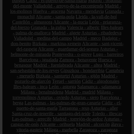
burgos
Cádiz - el-puerto-de-santa-maría
Madrid - boadilla-
del-monte
Valladolid - arroyo-de-la-encomienda
Madrid -
los-molinos
Huelva - aracena
Navarra - mendavia
Granada -
monachil
Alicante - santa-pola
Lleida - la-vall-de-boí
Castellón - almassora
Alicante - la-nucia
León - priaranza-
del-bierzo
Granada - la-zubia
Valencia - alberic
Illes-balears
- palma-de-mallorca
Madrid - algete
Asturias - ribadedeva
Valladolid - medina-del-campo
Madrid - meco
Badajoz -
don-benito
Bizkaia - markina-xemein
Alicante - sant-vicent-
del-raspeig
Alicante - guardamar-del-segura
Asturias -
belmonte-de-miranda
Pontevedra - o-grove
Lugo - barreiros
Barcelona - igualada
Zamora - benavente
Huesca -
benasque
Madrid - fuenlabrada
Alicante - altea
Madrid -
san-sebastián-de-los-reyes
Gipuzkoa - hondarribia
Cantabria
- meruelo
Bizkaia - santurtzi
Asturias - gijón
Madrid -
pozuelo-de-alarcón
Teruel - sarrión
Cádiz - algodonales
Illes-balears - inca
León - astorga
Salamanca - salamanca
Málaga - benalmádena
Madrid - madrid
Málaga -
torremolinos
Asturias - oviedo
Asturias - siero
Barcelona -
berga
Las-palmas - las-palmas-de-gran-canaria
Cádiz - el-
puerto-de-santa-maría
Tarragona - reus
Asturias - aller
Santa-cruz-de-tenerife - santiago-del-teide
Toledo - illescas
Las-palmas - arrecife
Madrid - torrejón-de-ardoz
Asturias -
cangas-de-onís
Alicante - orihuela
Madrid - alcorcón
álava -
vitoria-gasteiz
Málaga - marbella
Zaragoza - zaragoza