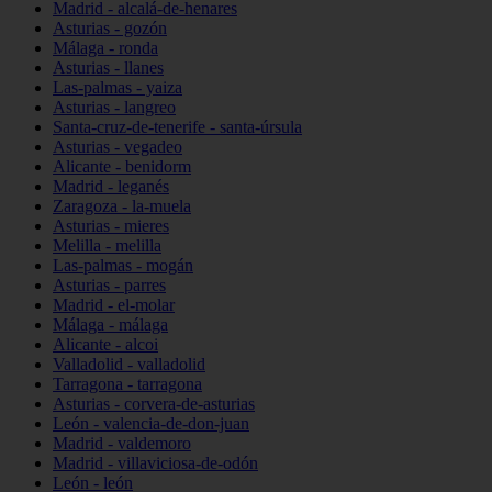
Madrid - alcalá-de-henares
Asturias - gozón
Málaga - ronda
Asturias - llanes
Las-palmas - yaiza
Asturias - langreo
Santa-cruz-de-tenerife - santa-úrsula
Asturias - vegadeo
Alicante - benidorm
Madrid - leganés
Zaragoza - la-muela
Asturias - mieres
Melilla - melilla
Las-palmas - mogán
Asturias - parres
Madrid - el-molar
Málaga - málaga
Alicante - alcoi
Valladolid - valladolid
Tarragona - tarragona
Asturias - corvera-de-asturias
León - valencia-de-don-juan
Madrid - valdemoro
Madrid - villaviciosa-de-odón
León - león